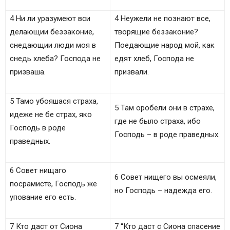
4 Ни ли уразумеют вси
4 Неужели не познают все,
делающии беззаконие,
творящие беззаконие?
снедающии люди моя в
Поедающие народ мой, как
снедь хлеба? Господа не
едят хлеб, Господа не
призваша.
призвали.
5 Тамо убояшася страха,
5 Там оробели они в страхе,
идеже не бе страх, яко
где не было страха, ибо
Господь в роде
Господь – в роде праведных.
праведных.
6 Совет нищаго
6 Совет нищего вы осмеяли,
посрамисте, Господь же
но Господь – надежда его.
упование eго eсть.
7 Кто даст от Сиона
7 “Кто даст с Сиона спасение