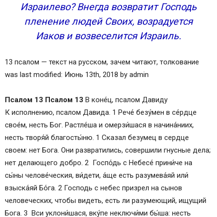
Израилево? Внегда возвратит Господь
пленение людей Своих, возрадуется
Иаков и возвеселится Израиль.
13 псалом — текст на русском, зачем читают, толкование
was last modified: Июнь 13th, 2018 by admin
Псалом 13
Псалом 13
В коне́ц, псалом Давиду
К исполнению, псалом Давида. 1 Рече́ безу́мен в се́рдце
свое́м, несть Бог. Растле́ша и омерзи́шася в начина́ниих,
несть творя́й благосты́ню. 1 Сказал безумец в сердце
своем: нет Бога. Они развратились, совершили гнусные дела;
нет делающего добро. 2 Госпо́дь с Небесе́ прини́че на
сы́ны челове́чeския, ви́дети, а́ще eсть разумева́яй или́
взыска́яй Бо́га. 2 Господь с небес призрел на сынов
человеческих, чтобы видеть, есть ли разумеющий, ищущий
Бога. 3 Вси уклони́шася, вку́пе неключи́ми бы́ша: несть