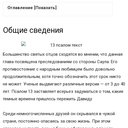
Оглавление [Показать]
В конец, псалом Давиду
Общие сведения
К исполнению. Псалом Давида.
Общие сведения
Текст 13 псалма на русском
Толкование 13 псалма
Большинство святых отцов сходятся во мнении, что данная
глава посвящена преследованиям со стороны Саула. Его
противостояние с народным любимцем было довольно
продолжительным, хотя точно обозначить этот срок никто
не может. Ученые выдвигают различные версии — от 3 до 40
лет. Псалом 13 заставляет всерьез задуматься о том, какие
темные времена пришлось пережить Давиду.
Среди немногочисленных друзей он скрывался в чужой
стране, постоянно опасаясь за свою жизнь. При этом