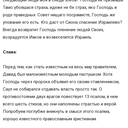
снедающии люди моя в снедь хлеба? Господа не призваша.
Тамо убояшася страха, идеже не бе страх, яко Господь в
роде праведных. Совет нищаго посрамисте, Господь же
упование его есть. Кто даст от Сиона спасение Израилево?
Внегда возвратит Господь пленение людей Своих,
возрадуется Иаков и возвеселится Израиль.
Слава:
Перед тем, как стать известным на весь мир правителем,
Давид был малоизвестным молодым пастушком. Хотя
Господь через пророка объявил его своим ставленником,
Саул не собирался отдавать власть просто так. О
противостоянии двух врагов повествует 13 псалом, в нем
всего шесть стихов, но они наполнены страстью и верой.
Попробуем поглубже вникнуть в смысл этого псалма,
хорошо известного православным христианам.