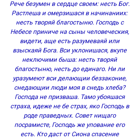
Рече безумен в сердце своем: несть Бог.
Растлеша и омерзишася в начинаниих:
несть творяй благостыню. Господь с
Небесе приниче на сыны человеческия,
видети, аще есть разумеваяй или
взыскаяй Бога. Вси уклонишася, вкупе
неключими быша: несть творяй
благостыню, несть до единаго. Ни ли
уразумеют вси делающии беззаконие,
снедающии люди моя в снедь хлеба?
Господа не призваша. Тамо убояшася
страха, идеже не бе страх, яко Господь в
роде праведных. Совет нищаго
посрамисте, Господь же упование его
есть. Кто даст от Сиона спасение