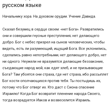
русском языке
Начальнику хора. На духовом орудии. Учение Давида.
Сказал безумец в сердце своем: «нет Бога». Развратились
они и совершили гнусные преступления; нет делающего
добро. Бог с небес призрел на сынов человеческих, чтобы
видеть, есть ли разумеющий, ищущий Бога. Все уклонились,
сделались равно непотребными; нет делающего добро, нет
ни одного. Неужели не вразумятся делающие беззаконие,
съедающие народ мой, как едят хлеб, и не призывающие
Бога? Там убоятся они страха, где нет страха, ибо рассыплет
Бог кости ополчающихся против тебя. Ты постыдишь их,
потому что Бог отверг их. Кто даст с Сиона спасение
Израилю! Когда Бог возвратит пленение народа Своего,
тогда возрадуется Иаков и возвеселится Израиль.