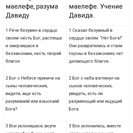
Когда принято читать молитву псалом 52?
маелефе, разума
маелефе. Учение
Слушать на видео православную молитву
Давиду
Давида.
псалом 52 на русском языке
Читать церковный текст псалма 52 на русском
1 Рече безумен в сердце
1 Сказал безумный в
языке
своем: несть Бог, растлеша
сердце своём: “Нет Бога!”
Христианский Псалтырь, текст псалма 52 на
и омерзишася в
Они развратились и стали
церковно славянском языке
беззакониих, несть творяй
гнусны в беззакониях; нет
В конец, о маелефе, разума Давиду
благое.
делающего благое.
К исполнению на маелефе. Учение Давида.
Вам понравилась молитва – оцените?
2 Бог с Небесе приниче на
2 Бог с неба взглянул на
сыны человеческия,
сынов человеческих,
видети, аще есть
увидеть, есть ли
разумеваяй или взыскаяй
разумеющий или ищущий
Бога?
Бога.
3 Вси уклонишася, вкупе
3 Все уклонились, вместе