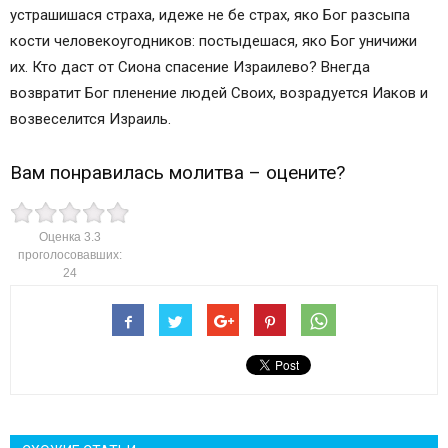
устрашишася страха, идеже не бе страх, яко Бог разсыпа
кости человекоугодников: постыдешася, яко Бог уничижи
их. Кто даст от Сиона спасение Израилево? Внегда
возвратит Бог пленение людей Своих, возрадуется Иаков и
возвеселится Израиль.
Вам понравилась молитва – оцените?
Оценка
3.3
проголосовавших:
24