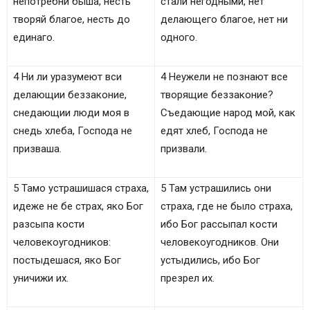
непотребни быша, несть
стали негодными, нет
творяй благое, несть до
делающего благое, нет ни
единаго.
одного.
4 Ни ли уразумеют вси
4 Неужели не познают все
делающии беззаконие,
творящие беззаконие?
снедающии люди моя в
Съедающие народ мой, как
снедь хлеба, Господа не
едят хлеб, Господа не
призваша.
призвали.
5 Тамо устрашишася страха,
5 Там устрашились они
идеже не бе страх, яко Бог
страха, где не было страха,
разсыпа кости
ибо Бог рассыпал кости
человекоугодников:
человекоугодников. Они
постыдешася, яко Бог
устыдились, ибо Бог
уничижи их.
презрел их.