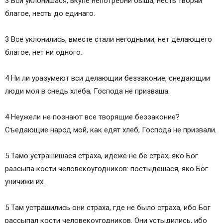
3 Вси уклонишася, вкупе непотребни быша, несть творяй
благое, несть до единаго.
3 Все уклонились, вместе стали негодными, нет делающего
благое, нет ни одного.
4 Ни ли уразумеют вси делающии беззаконие, снедающии
люди моя в снедь хлеба, Господа не призваша.
4 Неужели не познают все творящие беззаконие?
Съедающие народ мой, как едят хлеб, Господа не призвали.
5 Тамо устрашишася страха, идеже не бе страх, яко Бог
разсыпа кости человекоугодников: постыдешася, яко Бог
уничижи их.
5 Там устрашились они страха, где не было страха, ибо Бог
рассыпал кости человекоугодников. Они устыдились, ибо