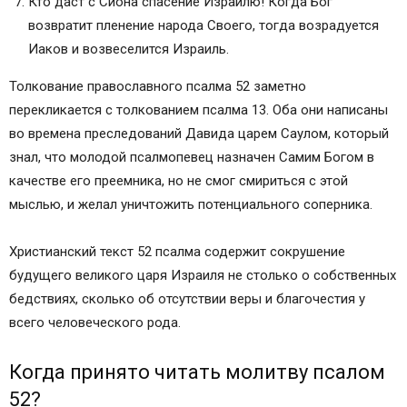
Кто даст с Сиона спасение Израилю! Когда Бог
возвратит пленение народа Своего, тогда возрадуется
Иаков и возвеселится Израиль.
Толкование православного псалма 52 заметно
перекликается с толкованием псалма 13. Оба они написаны
во времена преследований Давида царем Саулом, который
знал, что молодой псалмопевец назначен Самим Богом в
качестве его преемника, но не смог смириться с этой
мыслью, и желал уничтожить потенциального соперника.
Христианский текст 52 псалма содержит сокрушение
будущего великого царя Израиля не столько о собственных
бедствиях, сколько об отсутствии веры и благочестия у
всего человеческого рода.
Когда принято читать молитву псалом
52?