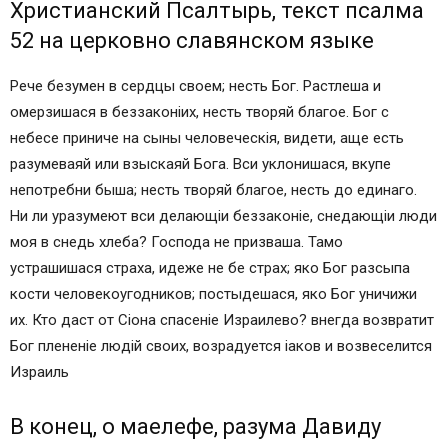
Христианский Псалтырь, текст псалма
52 на церковно славянском языке
Рече безумен в сердцы своем; несть Бог. Растлеша и
омерзишася в беззаконiих, несть творяй благое. Бог с
небесе приниче на сыны человечeскiя, видети, аще eсть
разумеваяй или взыскаяй Бога. Вси уклонишася, вкупе
непотребни быша; несть творяй благое, несть до eдинаго.
Ни ли уразумеют вси делающiи беззаконiе, снедающiи люди
моя в снедь хлеба? Господа не призваша. Тамо
устрашишася страха, идеже не бе страх; яко Бог разсыпа
кости человекоугодников; постыдешася, яко Бог уничижи
их. Кто даст от Сiона спасенiе Израилево? внегда возвратит
Бог плененiе людiй своих, возрадуется iаков и возвеселится
Израиль
В конец, о маелефе, разума Давиду