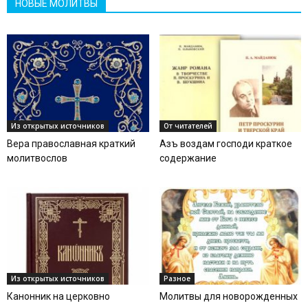
НОВЫЕ МОЛИТВЫ
Из открытых источников
От читателей
Вера православная краткий
Азъ воздам господи краткое
молитвослов
содержание
Из открытых источников
Разное
Канонник на церковно
Молитвы для новорожденных