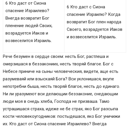
6 Кто даст от Сиона
6 Кто даст с Сиона
спасение Израилево?
спасение Израилю? Когда
Внегда возвратит Бог
возвратит Бог плен народа
пленение людей Своих,
Своего, возрадуется Иаков
возрадуется Иаков и
и возвеселится Израиль.
возвеселится Израиль.
Рече безумен в сердце своем: несть Бог, растлеша и
омерзишася в беззакониих, несть творяй благое. Бог с
Небесе приниче на сыны человеческия, видети, аще есть
разумеваяй или взыскаяй Бога? Вси уклонишася, вкупе
непотребни быша, несть творяй благое, несть до единаго.
Ни ли уразумеют вси делающии беззаконие, снедающии
люди моя в снедь хлеба, Господа не призваша. Тамо
устрашишася страха, идеже не бе страх, яко Бог разсыпа
кости человекоугодников: постыдешася, яко Бог уничижи
их. Кто даст от Сиона спасение Израилево? Внегда