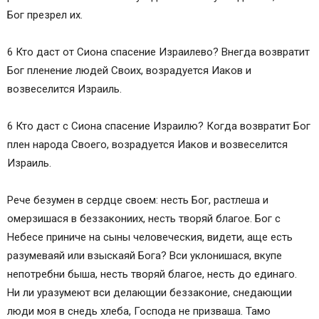
Бог презрел их.
6 Кто даст от Сиона спасение Израилево? Внегда возвратит
Бог пленение людей Своих, возрадуется Иаков и
возвеселится Израиль.
6 Кто даст с Сиона спасение Израилю? Когда возвратит Бог
плен народа Своего, возрадуется Иаков и возвеселится
Израиль.
Рече безумен в сердце своем: несть Бог, растлеша и
омерзишася в беззакониих, несть творяй благое. Бог с
Небесе приниче на сыны человеческия, видети, аще есть
разумеваяй или взыскаяй Бога? Вси уклонишася, вкупе
непотребни быша, несть творяй благое, несть до единаго.
Ни ли уразумеют вси делающии беззаконие, снедающии
люди моя в снедь хлеба, Господа не призваша. Тамо