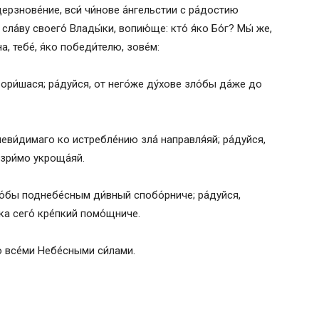
ерзнове́ние, вси́ чи́нове а́нгельстии с ра́достию
сла́ву своего́ Влады́ки, вопию́ще: кто́ я́ко Бо́г? Мы́ же,
, тебе́, я́ко победи́телю, зове́м:
вори́шася; ра́дуйся, от него́же ду́хове зло́бы да́же до
 неви́димаго ко истребле́нию зла́ направля́яй; ра́дуйся,
езри́мо укроща́яй.
о́бы поднебе́сным ди́вный спобо́рниче; ра́дуйся,
ка сего́ кре́пкий помо́щниче.
о все́ми Небе́сными си́лами.