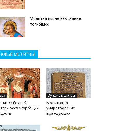
Молитва иконе взыскание
погибших
НОВЫЕ МОЛИТВЫ
ера
Лучшие молитвы
олитва божьей
Молитва на
тери всех скорбящих
умиротворение
адость
враждующих