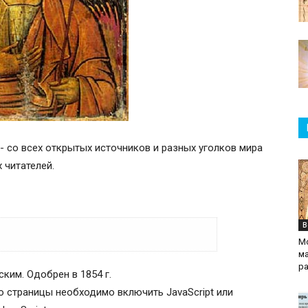
 - со всех открытых источников и разных уголков мира
 читателей.
В
М
ма
р
ким. Одобрен в 1854 г.
а, бывшего в Хонех (Колоссах) (IV)
 страницы необходимо включить JavaScript или
прочих Небесных Сил бесплотных