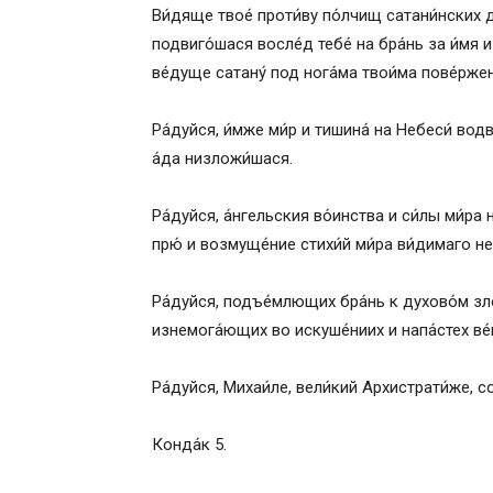
Ви́дяще твое́ проти́ву по́лчищ сатани́нских д
подвиго́шася восле́д тебе́ на бра́нь за и́мя и 
ве́дуще сатану́ под нога́ма твои́ма пове́ржена
Ра́дуйся, и́мже ми́р и тишина́ на Небеси́ вод
а́да низложи́шася.
Ра́дуйся, а́нгельския во́инства и си́лы ми́ра
прю́ и возмуще́ние стихи́й ми́ра ви́димаго н
Ра́дуйся, подъе́млющих бра́нь к духово́м зл
изнемога́ющих во искуше́ниих и напа́стех ве́
Ра́дуйся, Михаи́ле, вели́кий Архистрати́же, с
Конда́к 5.