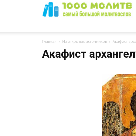
1000
Главная
Из открытых источников
Акафист арх
Акафист архангел
Молитв