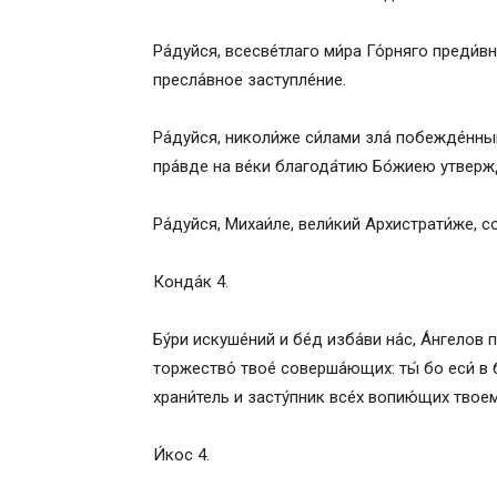
Ра́дуйся, всесве́тлаго ми́ра Го́рняго преди́в
пресла́вное заступле́ние.
Ра́дуйся, николи́же си́лами зла́ побежде́нный
пра́вде на ве́ки благода́тию Бо́жиею утверж
Ра́дуйся, Михаи́ле, вели́кий Архистрати́же, с
Конда́к 4.
Бу́ри искуше́ний и бе́д изба́ви на́с, А́нгело
торжество́ твое́ соверша́ющих: ты́ бо еси́ в б
храни́тель и засту́пник все́х вопию́щих твоему
И́кос 4.