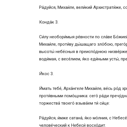
Ра́дуйся, Михаи́ле, вели́кий Архистрати́же, с
Конда́к 3.
Си́лу необори́мыя ре́вности по сла́ве Бо́жией в
Михаи́ле, проти́ву ды́шащаго зло́бою, прего́
высоты́ небе́сныя в преиспо́днюю низве́ржен
води́мая, с весе́лием, я́ко еди́ными усты́, п
И́кос 3.
И́мать тебе́, Арха́нгеле Михаи́ле, ве́сь ро́д х
проти́вными помо́щника: сего́ ра́ди пречу́дн
торжества́ твоего́ взыва́ем ти́ си́це:
Ра́дуйся, и́мже сатана́, я́ко мо́лния, с Небес
челове́ческий к Небеси́ восхо́дит.