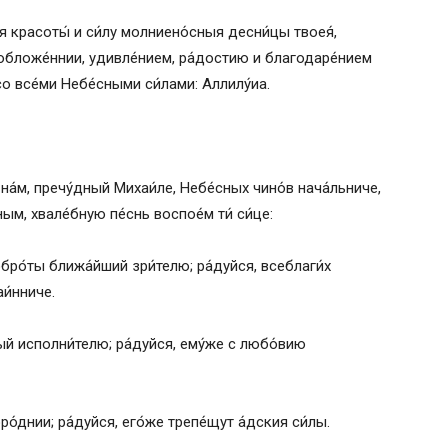
 красоты́ и си́лу молниено́сныя десни́цы твоея́,
ю обложе́ннии, удивле́нием, ра́достию и благодаре́нием
со все́ми Небе́сными си́лами: Аллилу́иа.
 на́м, пречу́дный Михаи́ле, Небе́сных чино́в нача́льниче,
м, хвале́бную пе́снь воспое́м ти́ си́це:
бро́ты ближа́йший зри́телю; ра́дуйся, всеблаги́х
и́нниче.
ный исполни́телю; ра́дуйся, ему́же с любо́вию
о́днии; ра́дуйся, его́же трепе́щут а́дския си́лы.