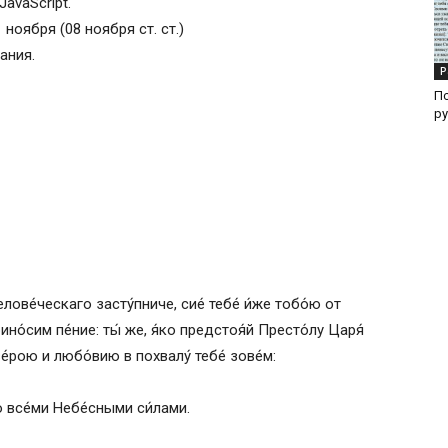
avaScript.
ихаилу – полный текст
1 ноября (08 ноября ст. ст.)
ания.
Р
Пс
р
лове́ческаго засту́пниче, сие́ тебе́ и́же тобо́ю от
о́сим пе́ние: ты́ же, я́ко предстоя́й Престо́лу Царя́
ве́рою и любо́вию в похвалу́ тебе́ зове́м:
о все́ми Небе́сными си́лами.