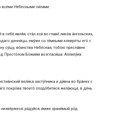
о все́ми Небе́сными си́лами.
 себе́ явля́я, ста́л еси́ во главе́ лико́в а́нгельских,
рдаго денни́цы, ему́же со те́мными клевре́ты его́ с
у су́щу, во́инства Небе́сная, тобо́ю пресла́вне
ред Престо́лом Бо́жиим возгласи́ша: Аллилу́иа.
ристиа́нский вели́ка засту́пника и ди́вна во бра́нех с
аго покро́ва твоего́ сподо́битися жела́юще, в де́нь
е́ низве́ржеся; ра́дуйся, и́мже храни́мый ро́д