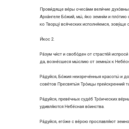
Прови́дяще ве́ры очеса́ми вели́чие духо́вныя
Арха́нгеле Бо́жий, мы́, я́ко земни́и и пло́ти
ко Творцу́ вся́ческих исполня́емся, зову́ще 
И́кос 2.
Ра́зум чи́ст и свобо́ден от страсте́й испроси́
да, возне́сшеся мы́слию от земны́х к Небе́сны
Ра́дуйся, Бо́жия неизрече́нныя красоты́ и до
сове́тов Пресвяты́я Тро́ицы преи́скренний та
Ра́дуйся, преве́чных суде́б Тро́ических ве́р
удивля́ются Небе́сная во́инства.
Ра́дуйся, его́же с ве́рою прославля́ют земнор