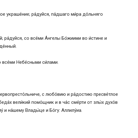
ное украше́ние; ра́дуйся, па́дшаго ми́ра до́льняго
; ра́дуйся, со все́ми А́нгелы Бо́жиими во и́стине и
де́нный.
о все́ми Небе́сными си́лами.
в первопресто́льниче, с любо́вию и ра́достию пресве́тлое
еда́х вели́кий помо́щник и в ча́с сме́рти от злы́х духо́в
́ и на́шему Влады́це и Бо́гу: Аллилу́иа.