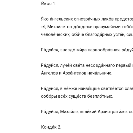
И́кос 1.
Я́ко а́нгельских огнезра́чных лико́в предстоя
тя́, Михаи́ле: но до́ндеже вразумля́еми тобо́
челове́ческих, оба́че благода́рных усте́н, сиц
Ра́дуйся, звездо́ ми́ра первообра́зная; ра́ду
Ра́дуйся, луче́й све́та несозда́ннаго пе́рвый
А́нгелов и Арха́нгелов нача́льниче.
Ра́дуйся, в не́мже наивя́щше светле́ется сла́
собо́ры все́х суще́ств безпло́тных.
Ра́дуйся, Михаи́ле, вели́кий Архистрати́же, с
Конда́к 2.