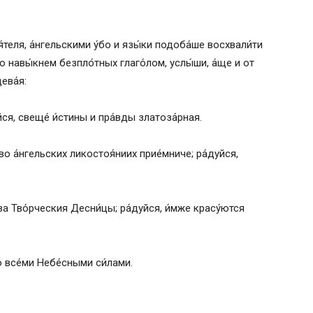
́теля, а́нгельскими у́бо и язы́ки подоба́ше восхвали́ти
ю навы́кнем безпло́тных глаго́лом, услы́ши, а́ще и от
ева́я:
йся, свеще́ и́стины и пра́вды златоза́рная.
 во а́нгельских ликостоя́ниих прие́мниче; ра́дуйся,
ва Тво́рческия Десни́цы; ра́дуйся, и́мже красу́ются
о все́ми Небе́сными си́лами.