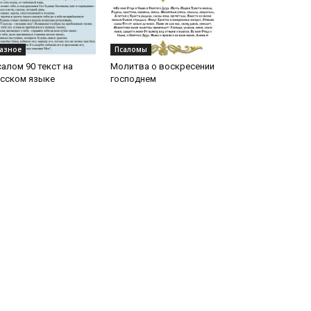
азное
Псаломы
алом 90 текст на
Молитва о воскресении
усском языке
господнем