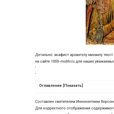
Детально: акафист архангелу михаилу текст
на сайте 1000-molitv.ru для наших уважаемых
'
'
Оглавление [Показать]
Архангел Божий Михаил
Составлен святителем Иннокентием Херсонс
Воспоминание чуда Архистратига Михаил
Для корректного отображения содержимого
Собор Архистратига Божия Михаила и 