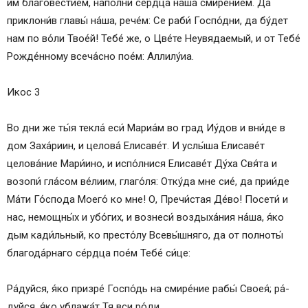
и́м благове́стием, напо́лни серд­ца́ на́­ша смире́нием. Да
Где находятся списки Богородицы
приклони́в главы́ на́­ша, рече́м: Се раби́ Госпо́дни, да бу́дет
Дни почитания образа
нам по во́ли Тво­е́й! Те­бе́ же, о Цве́­те Не­увя­да­емый, и от Те­бе́
Как молится перед образом
Рожде́нному всеча́сно по­е́м: Алли­лу́иа.
Акафист Божией Матери, перед Ея иконой,
именуемой «Неувядаемый Цвет»
Икос 3
Во дни же ты́я текла́ еси́ Мариа́м во град Иу́дов и вни́­де в
дом Заха́риин, и целова́ Елисаве́т. И услы́ша Елисаве́т
целова́ние Мари́ино, и ис­по́л­ни­ся Елисаве́т Ду́­ха Свя́та и
возо­пи́ гла́сом ве́лиим, глаго́ля: Отку́да мне сие́, да при­и́де
Ма́­ти Го́с­по­да Мо­его́ ко мне! О, Пре­чи́с­тая Де́­во! Посети́ и
нас, немощны́х и убо́­гих, и вознеси́ воздыха́ния на́­ша, я́ко
дым кади́льный, ко пре­сто́­лу Все­вы́ш­ня­го, да от полноты́
благода́рнаго се́рд­ца по­е́м Те­бе́ си́­це:
Ра́­дуй­ся, я́ко призре́ Гос­по́дь на сми­ре́­ние ра­бы́ Своея́; ра́­
дуй­ся, я́ко ублажа́т Тя вси ро́­ди.