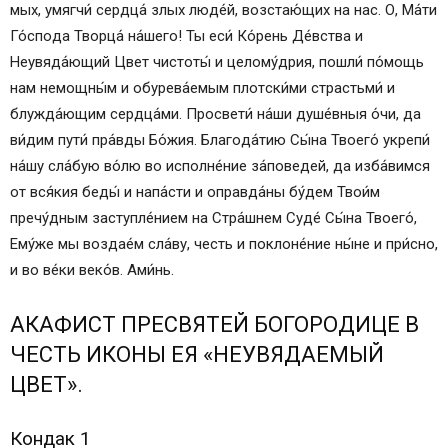
мых, умягчи́ серд­ца́ злых лю­де́й, возстаю́щих на нас. О, Ма́­ти
Го́с­по­да Творца́ на́­ше­го! Ты еси́ Ко́рень Де́вст­ва и
Неувяда́ющий Цвет чис­то­ты́ и це­ло­му́д­рия, пошли́ по́­мощь
нам не­мощ­ны́м и обурева́емым плот­ски́­ми страсть­ми́ и
блужда́ющим сердца́ми. Про­све­ти́ на́ши ду­ше́в­ныя о́чи, да
ви́­дим пу­ти́ пра́в­ды Бо́­жия. Бла­го­да́­тию Сы́­на Тво­его́ укре­пи́
на́­шу сла́бую во́лю во ис­пол­не́­ние за́­по­ве­дей, да изба́вимся
от вся́­кия бе­ды́ и на­па́с­ти и оправда́ны бу́дем Тво­и́м
пречу́дным заступле́нием на Стра́шнем Су­де́ Сы́­на Тво­его́,
Ему́­же мы воздае́м сла́­ву, честь и поклоне́ние ны́­не и при́с­но,
и во ве́­ки ве­ко́в. Ами́нь.
АКАФИСТ ПРЕСВЯТЕЙ БОГОРОДИЦЕ В
ЧЕСТЬ ИКОНЫ ЕЯ «НЕУВЯДАЕМЫЙ
ЦВЕТ».
Кондак 1