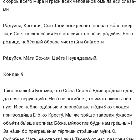
скорбь всего́ ми́­ра и гре­хи́ всех че­ло­ве́­ков омы́ла еси́ сле­за́­
ми.
Ра́­дуй­ся, Кро́ткая, Сын Твой воскре́снет, попра́в жа́ло сме́р­
ти, и Свет воскресе́ния Его́ возсия́ет во ве́­ки; ра́­дуй­ся, Бо­го­
ро́­ди­це, не­бе́с­ный о́б­ра­зе чис­то­ты́ и бла́­гос­ти.
Ра́­дуй­ся, Ма́­ти Бо́­жия, Цве́­те Не­увя­да­емый.
Кондак 9
Та́­ко воз­лю­би́ Бог мир, что Сы́­на Сво­его́ Единоро́днаго дал,
да всяк ве́рующий в Не­го́ не поги́бнет, то и́мать жизнь ве́ч­
ную. И се неблагода́рные и злонра́вные лю́­ди я́ко злоде́я
пригвозди́ша Его́ ко Кресту́. Мы же зря́ще та­ко­ва́я, у́жасом
объя́ти бы́вше во­пи­е́м: Бо́­же, ми́лостив бу́­ди нам гре́ш­ным!
За на́ши бо прегреше́ния те́рпиши стра́шныя му́­ки. О,
Ско́рбная Ма́­ти, не от­вра­ти́ ли­ца́ Тво­его́ от нас, разорви́ у́зы