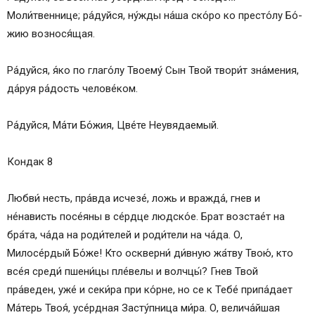
Моли́твеннице; ра́­дуй­ся, ну́ж­ды на́­ша ско́ро ко пре­сто́­лу Бо́­
жию вознося́щая.
Ра́­дуй­ся, я́ко по глаго́лу Тво­ему́ Сын Твой твори́т зна́­ме­ния,
да́руя ра́­дость че­ло­ве́­ком.
Ра́­дуй­ся, Ма́­ти Бо́­жия, Цве́­те Не­увя­да­емый.
Кондак 8
Любви́ несть, пра́вда исчезе́, ложь и вражда́, гнев и
не́нависть посе́яны в се́рд­це людско́е. Брат возстае́т на
бра́та, ча́­да на роди́телей и роди́тели на ча́­да. О,
Милосе́рдый Бо́­же! Кто оскверни́ ди́в­ную жа́тву Твою́, кто
все́я среди́ пшени́цы пле́­ве­лы и волчцы́? Гнев Твой
пра́веден, уже́ и секи́ра при ко́рне, но се к Те­бе́ припа́дает
Ма́­терь Твоя́, усе́рд­ная За­сту́п­ни­ца ми́­ра. О, велича́йшая