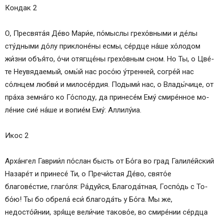
Икос 2
Кондак 2
Кондак 3
Икос 3
О, Пре­свя­та́я Де́­во Ма­ри́е, по́мыслы грехо́вными и де́лы
Кондак 4
сту́дными до́­лу приклоне́ны ес­мы, се́рд­це на́­ше хо́лодом
Икос 4
жи́з­ни объя́то, о́чи отягще́ны грехо́вным сном. Но Ты, о Цве́­
Кондак 5
те Не­увя­да­емый, омы́й нас росо́ю у́тренней, со­гре́й нас
Икос 5
со́лнцем любви́ и ми­ло­се́р­дия. Подыми́ нас, о Вла­ды́­чи­це, от
Кондак 6
пра́ха зем­на́­го ко Го́с­по­ду, да принесе́м Ему́ смире́нное мо­
Икос 6
ле́­ние сие́ на́­ше и во­пи­е́м Ему́: Алли­лу́иа.
Кондак 7
Икос 7
Икос 2
Кондак 8
Икос 8
Ар­ха́н­гел Гаврии́л по́с­лан бысть от Бо́­га во град Галиле́йский
Кондак 9
Назаре́т и при­не­се́ Ти, о Пре­чи́с­тая Де́­во, свято́е
Икос 9
благове́стие, глаго́ля: Ра́­дуй­ся, Бла­го­да́т­ная, Гос­по́дь с То­
Кондак 10
бо́ю! Ты бо обрела́ еси́ бла­го­да́ть у Бо́­га. Мы же,
Икос 10
недосто́йнии, зря́ще ве­ли́­чие та­ко­во́е, во смире́нии се́рд­ца
Кондак 11