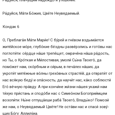
Ра́­дуй­ся, Ма́­ти Бо́­жия, Цве́­те Не­увя­да­емый.
Кондак 6
О, Преблага́я Ма́­ти Ма­ри́е! С бу́рей и гне́вом вздыма́ется
жите́йское мо́ре, глубо́кие бе́зд­ны разве́рзлись и гото́вы нас
поглоти́ти: се́рд­це на́­ше трепе́щет, омраче́на на́­ша ра́­дость,
но Ты, о Кро́ткая и Ми́лостивая, умо­ли́ Сы́­на Тво­его́, да
помо́жет нам, ско́рбным и си́­рым, в пе­ча́­лех на́­ших; да
укроти́т мяте́жные во́л­ны гре­хо́в­ных страс­те́й; да отврати́т от
нас вся́­кую беду́ и опа́сность; да научи́т нас, ка́­ко со­блюс­ти́
Его́ ве́ч­ную пра́вду. А при кончи́не жи́з­ни на́шея укажи́ нам
ти́хую при́стань и спо­до́­би нас с Симео́ном Богоприи́мцем
возопи́ти: Ны́­не отпуща́еши раба́ Тво­его́, Вла­ды́­ко! Помози́
же нам, о Не­увя­да­емый Цве́­те! Не оста́­ви нас и спа­си́ зо­ву́­
щих Бо́­гу: Алли­лу́иа.