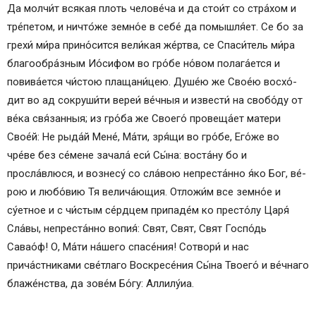
Да молчи́т вся­кая плоть челове́ча и да стои́т со стра́­хом и
тре́петом, и ни­что́же земно́е в се­бе́ да помышля́ет. Се бо за
гре­хи́ ми́­ра прино́сится ве­ли́­кая же́ртва, се Спаси́тель ми́­ра
благообра́зным Ио́сифом во гро́бе но́вом полага́ется и
повива́ется чи́стою плащани́цею. Ду­ше́ю же Свое́ю вос­хо́­
дит во ад со­кру­ши́­ти вереи́ ве́ч­ныя и извести́ на свобо́ду от
ве́­ка свя́занныя; из гро́­ба же Сво­его́ провеща́ет ма­те­ри
Свое́й: Не рыда́й Ме­не́, Ма́­ти, зря́щи во гро́бе, Его́­же во
чре́ве без се́­ме­не за­ча­ла́ еси́ Сы́­на: воста́ну бо и
просла́влюся, и вознесу́ со сла́­вою непреста́нно я́ко Бог, ве́­
рою и лю­бо́­вию Тя велича́ющия. Отложи́м все земно́е и
су́етное и с чи́стым се́рд­цем припаде́м ко пре­сто́­лу Ца­ря́
Сла́­вы, непреста́нно вопия́: Свят, Свят, Свят Гос­по́дь
Савао́ф! О, Ма́­ти на́­ше­го спа­се́­ния! Со­тво­ри́ и нас
прича́стниками све́тлаго Воскресе́ния Сы́­на Тво­его́ и ве́ч­на­го
бла­же́н­ства, да зо­ве́м Бо́­гу: Алли­лу́иа.