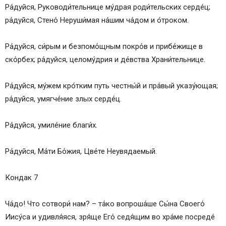
Ра́­дуй­ся, Руководи́тельнице му́д­рая роди́тельских сер­де́ц;
ра́­дуй­ся, Сте­но́ Неруши́мая на́­шим ча́­дом и о́троком.
Ра́­дуй­ся, си́­рым и безпомо́щным по­кро́в и при­бе́­жи­ще в
ско́р­бех; ра́­дуй­ся, це­ло­му́д­рия и де́вст­ва Хра­ни́­тель­ни­це.
Ра́­дуй­ся, му́жем кро́тким путь чест­ны́й и пра́вый указу́ющая;
ра́­дуй­ся, умягче́ние злых сер­де́ц.
Ра́­дуй­ся, умиле́ние бла­ги́х.
Ра́­дуй­ся, Ма́­ти Бо́­жия, Цве́­те Не­увя­да­емый.
Кондак 7
Ча́до! Что со­тво­ри́ нам? – та́­ко вопроша́ше Сы́­на Сво­его́
Иису́­са и удивля́яся, зря́ще Его́ се­дя́­щим во хра́­ме посреде́