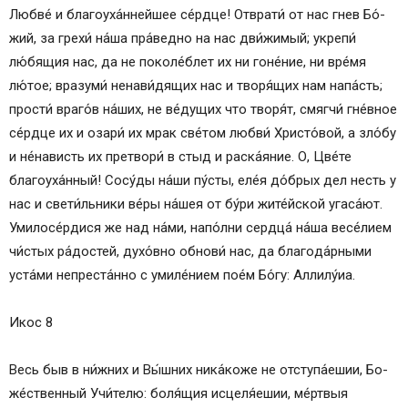
Люб­ве́ и благоуха́ннейшее се́рд­це! От­вра­ти́ от нас гнев Бо́­
жий, за гре­хи́ на́­ша пра́ведно на нас дви́жимый; укре­пи́
лю́бящия нас, да не поколе́блет их ни гоне́ние, ни вре́­мя
лю́тое; вразуми́ ненави́дящих нас и творя́щих нам напа́сть;
прости́ вра­го́в на́­ших, не ве́­ду­щих что творя́т, смягчи́ гне́вное
се́рд­це их и озари́ их мрак све́­том любви́ Хри­сто́­вой, а зло́бу
и не́нависть их претвори́ в стыд и раска́яние. О, Цве́­те
благоуха́нный! Сосу́ды на́ши пу́сты, еле́я до́б­рых дел несть у
нас и све­ти́ль­ни­ки ве́­ры на́шея от бу́ри жите́йской угаса́ют.
Уми­ло­се́р­ди­ся же над на́­ми, напо́лни серд­ца́ на́­ша ве­се́­ли­ем
чи́стых ра́достей, духо́вно обнови́ нас, да бла­го­да́р­ны­ми
уста́ми непреста́нно с уми­ле́­нием по­е́м Бо́­гу: Алли­лу́иа.
Икос 8
Весь быв в ни́ж­них и Вы́ш­них ни­ка́­ко­же не отступа́ешии, Бо­
же́ст­вен­ный Учи́­те­лю: боля́щия исцеля́ешии, ме́рт­выя