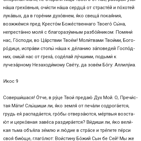
на́­ша гре­хо́в­ныя, очи́с­ти на́­ша серд­ца́ от страс­те́й и по́­хо­тей
лу­ка́­вых, да в горе́нии духо́внем, я́ко свеща́ по­кая́­ния,
возжже́мся пред Кресто́м Бо­же́ст­вен­на­го Тво­его́ Сы́­на,
непреста́нно моля́ с благоразу́мным разбо́йником: По­мя­ни́
нас, Го́с­по­ди, во Ца́рст­вии Тво­е́м! Мо­ли́т­ва­ми Тво­и́ми, Бо­го­
ро́­ди­це, испра́ви стопы́ на́­ша к де́ланию за́­по­ве­дей Гос­по́д­
них, омы́й нас от греха́, соде́лай лу́чшими, подыми́ к
лучеза́рному Незаходи́мому Све́­ту, да зо­ве́м Бо́­гу: Алли­лу́иа.
Икос 9
Соверши́шася! О́т­че, в ру́­це Твои́ предаю́ Дух Мой. О, Пре­чи́с­
тая Ма́­ти! Слы́­ши­ши ли, я́ко земля́ от пе­ча́­ли содрога́ется,
грудь ея́ распада́ется, гро́бы отверза́ются, ме́рт­выя воз­ста­
ю́т и церко́вная заве́са раздира́ется? Ви́диши ли, я́ко ве­ли́­
кая тьма объя́ла зе́м­лю и лю́­дие в стра́се и тре́пете пе́рси
своя́ бию́ще, глаго́лют: Вои́стину Бо́­жий Сын бе Сей! Мы же