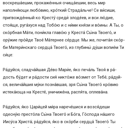
воскреша́ешии, прокаже́нныя очища́ешии, весь мир
наполня́ющи лю­бо́­вию, кро́ткий Стра­да́ль­че! Се ви́сиши,
пригвожде́нный ко Кресту́ среди́ злоде́ев, и вси лю́­дие,
стоя́ще, руга́хуся над То­бо́ю и с ни́­ми кня́зи и во́ины. А Ты, о
ско́рбная Ма́­ти, пони́кла гла­во́ю у Крес­та́ Сы́­на Тво­его́, и
ору́­жие про́йде Твое́ Ма́­тер­нее се́рд­це. Мы же, почита́я ско́р­
би Матери́нскаго серд­ца́ Тво­его́, из глу­би­ны́ ду́­ши во­пи­е́м Ти
си́­це:
Ра́­дуй­ся, сладча́йшая Де́­во Ма­ри́е, я́ко печа́ль Твоя́ в ра́­
дость бу́дет и ра́­дос­ти сия́ ни­кто́­же во́змет от Те­бе́; ра́­дуй­
ся, велича́йшия му́­ки позна́вшая, зря Сы́­на Тво­его́ кро́­вию
истека́юща на Кре­сте́, уничиже́на, распя́та, оплева́на.
Ра́­дуй­ся, я́ко Цари́цей ми́­ра нарече́шися и возся́деши
одесну́ю пре­сто́­ла Сы́­на Тво­его́ и Бо́­га, Го́с­по­да на́­ше­го
Иису́­са Хри­ста́; ра́­дуй­ся, я́ко в ско́р­би серд­ца́ Тво­его́ Ты