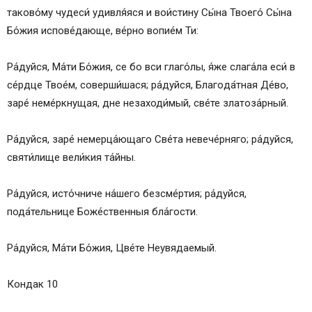
таково́му чудеси́ удивля́яся и вои́стину Сы́­на Тво­его́ Сы́­на
Бо́­жия испове́дающе, ве́р­но во­пи­е́м Ти:
Ра́­дуй­ся, Ма́­ти Бо́­жия, се бо вси гла­го́­лы, я́же слага́ла еси́ в
се́рд­це Тво­е́м, соверши́шася; ра́­дуй­ся, Бла­го­да́т­ная Де́­во,
заре́ неме́ркнущая, дне незаходи́мый, све́­те златоза́рный.
Ра́­дуй­ся, заре́ немерца́ющаго Све́­та невече́рняго; ра́­дуй­ся,
святи́лище ве­ли́­кия та́й­ны.
Ра́­дуй­ся, ис­то́ч­ни­че на́­ше­го без­сме́р­тия; ра́­дуй­ся,
пода́тельнице Бо­же́ст­вен­ныя бла́­гос­ти.
Ра́­дуй­ся, Ма́­ти Бо́­жия, Цве́­те Не­увя­да­емый.
Кондак 10