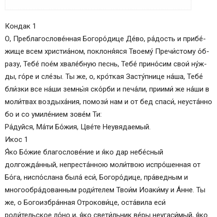
АКАФИСТ ПРЕСВЯТЕЙ БОГОРОДИЦЕ В ЧЕСТЬ
Кондак 1
ИКОНЫ ЕЯ «НЕУВЯДАЕМЫЙ ЦВЕТ».
О, Преблагослове́нная Бо­го­ро́­ди­це Де́­во, ра́­дость и при­бе́­
Кондак 1
жи­ще всем христиа́ном, поклоня́яся Тво­ему́ Пре­чи́с­то­му о́б­
Икос 1
ра­зу, Те­бе́ по­е́м хвале́бную песнь, Те­бе́ при­но́­сим свои́ ну́ж­
Кондак 2
ды, го́­ре и сле́зы. Ты же, о, кро́ткая За­сту́п­ни­це на́­ша, Те­бе́
Икос 2
бли́зки все на́ши зем­ны́я ско́р­би и пе­ча́­ли, при­ими́ же на́ши в
Кондак 3
мо­ли́т­вах воздыха́ния, помози́ нам и от бед спа­си́, неуста́нно
Икос 3
бо и со уми­ле́­нием зо­ве́м Ти:
Кондак 4
Ра́­дуй­ся, Ма́­ти Бо́­жия, Цве́­те Не­увя­да­емый.
Икос 4
Икос 1
Кондак 5
Я́ко Бо́­жие благослове́ние и я́ко дар не­бе́с­ный
Икос 5
долгожда́нный, непреста́нною мо­ли́т­вою испро́шенная от
Кондак 6
Бо́­га, ниспо́слана была́ еси́, Бо­го­ро́­ди­це, пра́ведным и
Икос 6
многообра́дованным роди́телем Тво­и́м Иоаки́му и А́нне. Ты
Кондак 7
же, о Бо­го­из­бра́н­ная От­ро­ко­ви́­це, ос­та́­ви­ла еси́
Икос 7
роди́тельское ло́но и, я́ко свети́льник ве́­ры неугаси́мый, я́ко