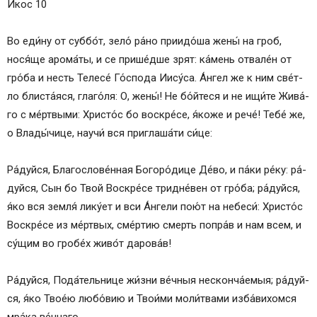
Икос 10
Во еди́ну от суббо́т, зело́ ра́но приидо́ша жены́ на гроб,
нося́ще арома́ты, и се прише́дше зрят: ка́­мень отвале́н от
гро́­ба и несть Телесе́ Го́с­по­да Иису́­са. А́н­гел же к ним све́т­
ло блиста́яся, глаго́ля: О, жены́! Не бо́йтеся и не ищи́те Жи­ва́­
го с ме́ртвыми: Хрис­то́с бо вос­кре́­се, я́ко­же и ре­че́! Те­бе́ же,
о Вла­ды́­чи­це, нау­чи́ вся приглаша́ти си́­це:
Ра́­дуй­ся, Бла­го­сло­ве́н­ная Бо­го­ро́­ди­це Де́­во, и па́­ки ре́­ку: ра́­
дуй­ся, Сын бо Твой Вос­кре́­се тридне́вен от гро́­ба; ра́­дуй­ся,
я́ко вся земля́ лику́ет и вси А́нгели пою́т на не­бе­си́: Хрис­то́с
Вос­кре́­се из ме́рт­вых, сме́р­тию смерть попра́в и нам всем, и
су́­щим во гробе́х жи­во́т дарова́в!
Ра́­дуй­ся, Пода́тельнице жи́з­ни ве́ч­ныя несконча́емыя; ра́­дуй­
ся, я́ко Твое́ю лю­бо́­вию и Тво­и́ми мо­ли́т­ва­ми изба́вихомся
мра́ка ве́ч­на­го.