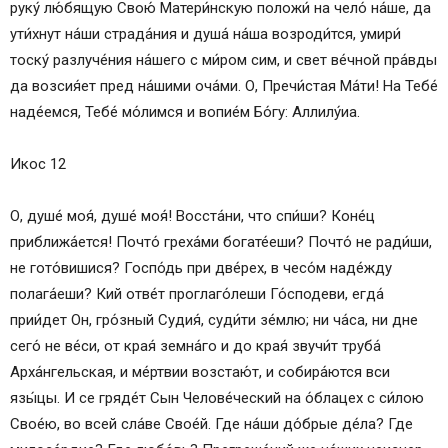
ру­ку́ лю́бящую Свою́ Матери́нскую по­ло­жи́ на чело́ на́­ше, да
ути́хнут на́ши стра­да́­ния и душа́ на́­ша возроди́тся, умири́
тоску́ разлуче́ния на́­ше­го с ми́­ром сим, и свет ве́чной пра́в­ды
да возсия́ет пред на́шими оча́ми. О, Пре­чи́с­тая Ма́­ти! На Те­бе́
наде́емся, Те­бе́ мо́­лим­ся и во­пи­е́м Бо́­гу: Алли­лу́иа.
Икос 12
О, душе́ моя́, душе́ моя́! Восста́ни, что спи́ши? Ко­не́ц
приближа́ется! Почто́ греха́ми богате́еши? Почто́ не ради́ши,
не гото́вишися? Гос­по́дь при две́рех, в чесо́м на­де́ж­ду
полага́еши? Кий отве́т проглаго́леши Го́сподеви, ег­да́
прии́дет Он, гро́зный Судия́, су­ди́­ти зе́м­лю; ни ча́са, ни дне
се­го́ не ве́­си, от края́ зем­на́­го и до края́ звучи́т труба́
Арха́нгельская, и ме́ртвии воз­ста­ю́т, и собира́ются вси
язы́цы. И се гряде́т Сын Челове́ческий на о́блацех с си́­лою
Свое́ю, во всей сла́­ве Свое́й. Где на́ши до́брые де́ла? Где