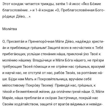
Этот кондак чи­та­ет­ся трижды, за­те́м 1-й икос «Я́ко Бо́­жие
благослове́ние…» и 1-й кондак «О, Преблагослове́нная Бо­го­
ро́­ди­це Де́­во, …».
Мо­ли́т­ва
О, Пре­свя­та́я и Пренепоро́чная Ма́­ти Де́­во, на­де́ж­до хри­сти­
а́н и при­бе́­жи­ще гре́ш­ным! Защити́ всех в несча́стиях к Те­бе́
при­бе­га́ю­щих, услы́­ши стена́ния на́­ша, приклони́ у́хо Твое́ к
моле́нию на́­ше­му. Вла­ды́­чи­це и Ма́­ти Бо́­га на́­ше­го, не пре́­зри
тре́бующия Твоея́ по́­мо­щи и не от­ри́­ни нас гре́ш­ных, вразуми́
и нау­чи́ нас, не от­сту­пи́ от нас, ра­бо́в Тво­и́х, за ропта́ние на́­
ше. Бу́­ди нам Мать и Покрови́тельница, вруча́ем се­бе́
ми́лостивому По­кро́­ву Тво­ему́. Приведи́ нас, гре́ш­ных, к
ти́хой и безмяте́жной жи́з­ни, да опла́чем гре­хи́ на́ши. О, Ма́­ти
Ма­ри́е, на́­ша преблага́я и ско́­рая За­сту́п­ни­це, по­кры́й нас
Сво­и́м хо­да́­тай­ством, защити́ от вра­го́в ви́­ди­мых и не­ви́­ди­