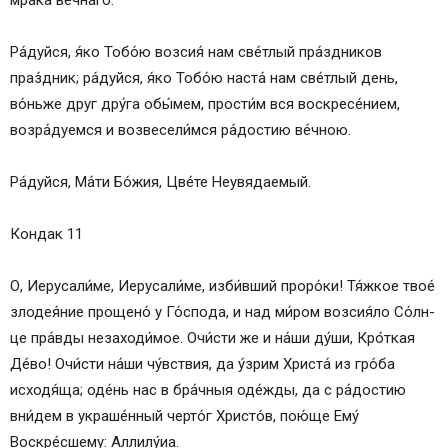
Ра́­дуй­ся, я́ко То­бо́ю воз­сия́ нам све́тлый пра́здников
праз́дник; ра́­дуй­ся, я́ко То­бо́ю наста́ нам све́тлый день,
во́ньже друг дру́га обы́мем, прости́м вся вос­кре­се́­ни­ем,
возра́дуемся и возвесели́мся ра́­дос­тию ве́чною.
Ра́­дуй­ся, Ма́­ти Бо́­жия, Цве́­те Не­увя­да­емый.
Кондак 11
О, Иеру­са­ли́­ме, Иеру­са­ли́­ме, изби́вший про­ро́­ки! Тя́жкое твое́
злодея́ние прощено́ у Го́с­по­да, и над ми́­ром возсия́ло Со́лн­
це пра́в­ды незаходи́мое. Очи́с­ти же и на́ши ду́­ши, Кро́ткая
Де́­во! Очи́с­ти на́ши чу́вст­вия, да у́зрим Хри­ста́ из гро́­ба
исходя́ща; оде́нь нас в бра́чныя оде́жды, да с ра́­дос­тию
вни́дем в укра­ше́н­ный черто́г Хрис­то́в, пою́­ще Ему́
Воскре́сшему: Алли­лу́иа.