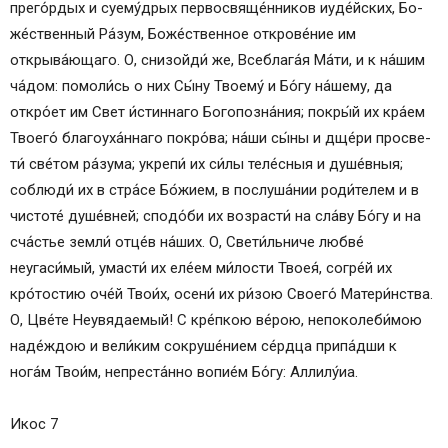
прего́рдых и суему́дрых первосвяще́нников иуде́йских, Бо­
же́ст­вен­ный Ра́­зум, Бо­же́ст­вен­ное открове́ние им
открыва́ющаго. О, снизойди́ же, Всеблага́я Ма́­ти, и к на́­шим
ча́­дом: помоли́сь о них Сы́­ну Тво­ему́ и Бо́­гу на́­ше­му, да
откро́ет им Свет и́с­тин­на­го Бо­го­поз­на́­ния; по­кры́й их кра́ем
Тво­его́ благоуха́ннаго покро́ва; на́ши сы́ны и дще́ри про­све­
ти́ све́­том ра́­зу­ма; укре­пи́ их си́­лы те­ле́с­ныя и ду­ше́в­ныя;
соблюди́ их в стра́се Бо́жием, в послуша́нии роди́телем и в
чис­то­те́ душе́вней; спо­до́­би их возрасти́ на сла́­ву Бо́­гу и на
сча́стье зем­ли́ отце́в на́­ших. О, Све­ти́ль­ни­че люб­ве́
неугаси́мый, умасти́ их еле́ем ми́­лос­ти Твоея́, со­гре́й их
кро́тостию оче́й Тво­и́х, осени́ их ри́­зою Сво­его́ Матери́нства.
О, Цве́­те Не­увя­да­емый! С кре́пкою ве́­рою, непоколеби́мою
на­де́ж­дою и вели́ким сокруше́нием се́рд­ца припа́дши к
нога́м Тво­и́м, непреста́нно во­пи­е́м Бо́­гу: Алли­лу́иа.
Икос 7