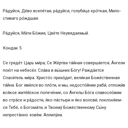
Ра́­дуй­ся, Де́­во все­пе́­тая; ра́­дуй­ся, голуби́це кро́ткая, Ми­ло­
сти­ва­го ро́жд­шая.
Ра́­дуй­ся, Ма́­ти Бо́­жия, Цве́­те Не­увя­да­емый.
Кондак 5
Се гряде́т Царь ми́­ра, Се Же́ртва та́йная соверша́ется; А́нгели
пою́т на небесе́х: Сла́­ва в вы́ш­них Бо́­гу! Ражда́ется
Спаси́тель ми́­ра. Хрис­то́с прихо́дит, ве­ли́­кая Бо­же́ст­вен­ная
та́йна. Бог яви́л­ся во пло́­ти, и мы, недосто́йнии раби́, отложи́в
вся́­кое жите́йское попече́ние, со А́н­ге­лы Бо́­га славосло́вим
во стра́се и ра́­дос­ти, я́ко па́стыри и я́ко волсви́, по­кло­ня́­ем­
ся Те­бе́, о Бо­го­ма́­ти, и Тво­ему́ Боже́ственному Сы́­ну
непреста́нно зо­ве́м: Алли­лу́иа.