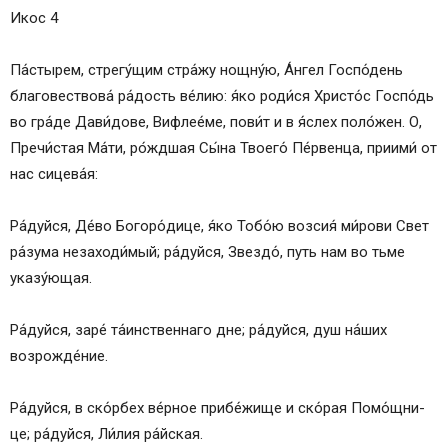
Икос 4
Па́с­ты­рем, стрегу́щим стра́жу нощну́ю, А́н­гел Госпо́день
благовествова́ ра́­дость ве́­лию: я́ко роди́ся Хрис­то́с Гос­по́дь
во гра́­де Дави́дове, Вифлее́ме, пови́т и в я́слех поло́жен. О,
Пре­чи́с­тая Ма́­ти, ро́жд­шая Сы́­на Тво­его́ Пе́рвенца, при­ими́ от
нас си­це­ва́я:
Ра́­дуй­ся, Де́­во Бо­го­ро́­ди­це, я́ко То­бо́ю воз­сия́ ми́рови Свет
ра́­зу­ма незаходи́мый; ра́­дуй­ся, Звез­до́, путь нам во тьме
указу́ющая.
Ра́­дуй­ся, заре́ та́инственнаго дне; ра́­дуй­ся, душ на́­ших
возрожде́ние.
Ра́­дуй­ся, в ско́р­бех ве́рное при­бе́­жи­ще и ско́­рая По­мо́щ­ни­
це; ра́­дуй­ся, Ли́лия ра́йс­кая.