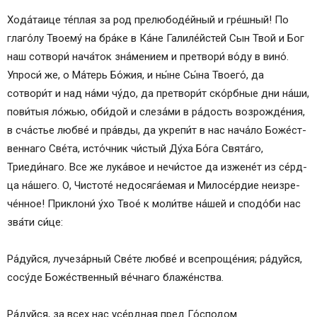
Хо­да́­таи­це те́плая за род прелюбоде́йный и гре́шный! По
глаго́лу Тво­ему́ на бра́ке в Ка́не Галиле́йстей Сын Твой и Бог
наш со­тво­ри́ нача́ток зна́мением и претвори́ во́­ду в вино́.
Упроси́ же, о Ма́­терь Бо́­жия, и ны́­не Сы́­на Тво­его́, да
сотвори́т и над на́­ми чу́­до, да претвори́т ско́рбные дни на́ши,
пови́тыя ло́жью, оби́дой и сле­за́­ми в ра́­дость возрожде́ния,
в сча́стье люб­ве́ и пра́в­ды, да укрепи́т в нас на­ча́­ло Бо­же́ст­
вен­на­го Све́­та, ис­то́ч­ник чи́стый Ду́­ха Бо́­га Свя­та́­го,
Триеди́наго. Все же лука́вое и нечи́стое да изжене́т из се́рд­
ца на́­ше­го. О, Чис­то­те́ недосяга́емая и Ми­ло­се́р­дие не­из­ре­
че́н­ное! Приклони́ у́хо Твое́ к мо­ли́т­ве на́­шей и спо­до́­би нас
зва́ти си́­це:
Ра́­дуй­ся, лучеза́рный Све́­те люб­ве́ и всепроще́ния; ра́­дуй­ся,
со­су́­де Бо­же́ст­вен­ный ве́ч­на­го бла­же́н­ства.
Ра́­дуй­ся, за всех нас усе́рд­ная пред Го́сподом