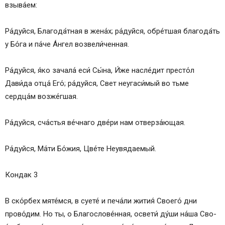
взы­ва́­ем:
Икос 11
Кондак 12
Ра́­дуй­ся, Бла­го­да́т­ная в же­на́х; ра́­дуй­ся, об­ре́т­шая бла­го­да́ть
Икос 12
у Бо́­га и па́­че А́н­гел возвели́ченная.
Кондак 13
Мо­ли́т­ва
Ра́­дуй­ся, я́ко за­ча­ла́ еси́ Сы́­на, И́же насле́дит престо́л
Православные иконы и молитвы
Дави́да от­ца́ Его́; ра́­дуй­ся, Свет неугаси́мый во тьме
Информационный сайт про иконы, молитвы,
сердца́м возже́гшая.
православные традиции.
Икона «Неувядаемый Цвет» — значение, в чем
Ра́­дуй­ся, сча́стья ве́ч­на­го две́ри нам отверза́ющая.
помогает
Значение иконы Божией Матери «Неувядаемый
Ра́­дуй­ся, Ма́­ти Бо́­жия, Цве́­те Не­увя­да­емый.
Цвет»
В чем помогает икона «Неувядаемый Цвет»
Кондак 3
О чем молятся иконе Божьей Матери
«Неувядаемый Цвет»
В ско́р­бех мяте́мся, в суете́ и пе­ча́­ли жи­тия́ Сво­его́ дни
«Неувядаемый Цвет» молитва о замужестве
прово́дим. Но ты, о Бла­го­сло­ве́н­ная, осве­ти́ ду́­ши на́­ша Сво­
Чудотворная икона «Неувядаемый Цвет»