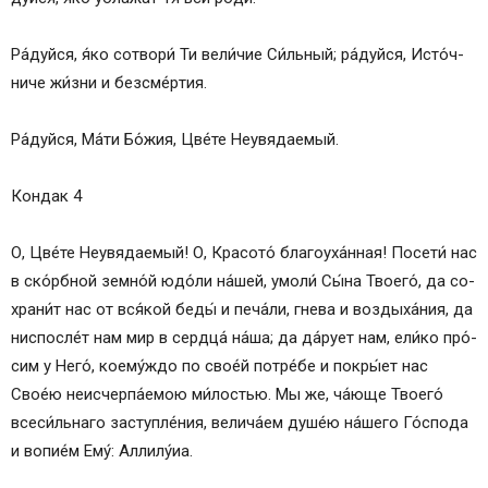
Ра́­дуй­ся, я́ко со­тво­ри́ Ти ве­ли́­чие Си́ль­ный; ра́­дуй­ся, Ис­то́ч­
ни­че жи́з­ни и без­сме́р­тия.
Ра́­дуй­ся, Ма́­ти Бо́­жия, Цве́­те Не­увя­да­емый.
Кондак 4
О, Цве́­те Не­увя­да­емый! О, Кра­со­то́ благоуха́нная! Посети́ нас
в ско́рбной земно́й юдо́ли на́­шей, умо­ли́ Сы́­на Тво­его́, да со­
хра­ни́т нас от вся́­кой бе­ды́ и пе­ча́­ли, гне­ва и воздыха́ния, да
ниспосле́т нам мир в серд­ца́ на́­ша; да да́­ру­ет нам, ели́ко про́­
сим у Не­го́, коему́ждо по свое́й потре́бе и покры́ет нас
Свое́ю неисчерпа́емою ми́лостью. Мы же, ча́юще Тво­его́
всеси́льнаго за­ступ­ле́­ния, ве­ли­ча́­ем ду­ше́ю на́­ше­го Го́с­по­да
и во­пи­е́м Ему́: Алли­лу́иа.