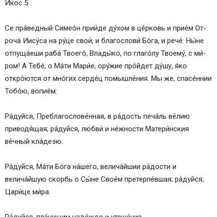
Икос 5
Се пра́ведный Симео́н при­и́де ду́­хом в це́р­ковь и при­е́м От­
ро­ча́ Иису́­са на ру́­це свои́, и благослови́ Бо́­га, и ре­че́: Ны́­не
отпуща́еши раба́ Тво­его́, Вла­ды́­ко, по глаго́лу Тво­ему́, с ми́­
ром! А Те­бе́, о Ма́­ти Ма­ри́е, ору́­жие про́йдет ду́­шу, я́ко
откро́ются от мно́гих сер­де́ц помышле́ния. Мы же, спасе́ннии
То­бо́ю, во­пи­е́м:
Ра́­дуй­ся, Преблагослове́нная, в ра́­дость печа́ль ве́­лию
приводя́щая; ра́­дуй­ся, любви́ и не́жности Матери́нския
ве́чный кла́дезю.
Ра́­дуй­ся, Ма́­ти Бо́­га на́­ше­го, велича́йшии ра́­дос­ти и
велича́йшую скорбь о Сы́­не Сво­е́м претерпе́вшая; ра́­дуй­ся,
Ца­ри́­це ми́­ра.
Ра́­дуй­ся, пла́­чу­щим на­де́ж­до и уте­ше́­ние.