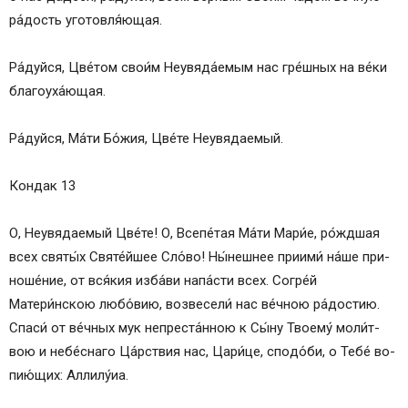
ра́­дость уготовля́ющая.
Ра́­дуй­ся, Цве́том сво­и́м Неувяда́емым нас гре́ш­ных на ве́­ки
благоуха́ющая.
Ра́­дуй­ся, Ма́­ти Бо́­жия, Цве́­те Не­увя­да­емый.
Кондак 13
О, Не­увя­да­емый Цве́­те! О, Все­пе́­тая Ма́­ти Ма­ри́е, ро́жд­шая
всех свя­ты́х Свя­те́й­шее Сло́­во! Ны́нешнее при­ими́ на́­ше при­
но­ше́­ние, от вся́­кия из­ба́­ви на­па́с­ти всех. Со­гре́й
Матери́нскою лю­бо́­вию, возвесели́ нас ве́чною ра́­дос­тию.
Спа­си́ от ве́ч­ных мук непреста́нною к Сы́­ну Тво­ему́ мо­ли́т­
вою и не­бе́с­на­го Ца́рст­вия нас, Ца­ри́­це, спо­до́­би, о Те­бе́ во­
пию́­щих: Алли­лу́иа.