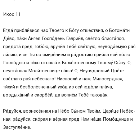
Икос 11
Ег­да́ прибли́зися час Тво­его́ к Бо́­гу отше́ствия, о Бо­го­ма́­ти
Де́­во, па́­ки А́н­гел Госпо́день Гаврии́л, све́т­ло блиста́яся,
предста́ пред То­бо́ю, вручи́в Те­бе́ све́тлую, неувяда́емую рая́
ли́лию, и се Ты со смире́нием и ра́­дос­тию прия́ла еси́ во́лю
Госпо́дню и ти́хо отошла́ к Боже́ственному Тво­ему́ Сы́­ну. О,
неуста́нная Моли́твеннице на́­ша! О, Не­увя­да­емый Цве́­те
све́тлаго рая́ не­бе́с­на­го! Ниспосли́ и нам, Милосе́рдная,
ти́хий и безболе́зненный ухо́д из сей юдо́ли пла́ча,
воздыха́ний и скор­бе́й, да во­пи­е́м Те­бе́ та­ко­ва́я:
Ра́­дуй­ся, вознесе́нная на Не́­бо Сы́­ном Тво­и́м, Ца­ри́­це Не­бе́с­
ная; ра́­дуй­ся, ско́­рая и ве́р­ная пред Ним на́­ша По­мо́щ­ни­це и
За­ступ­ле́­ние.