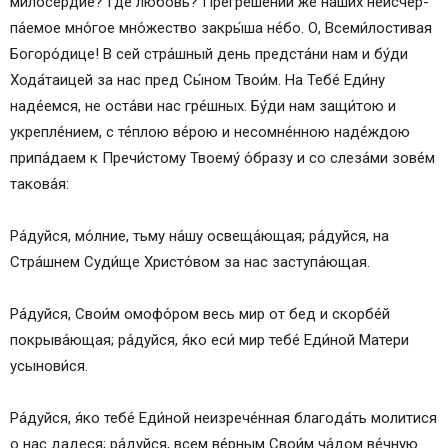
ми­ло­се́р­дие? Где лю­бо́вь? Пре­гре­ше́­ний же на́­ших не­ис­чер­
па́е­мое мно́гое мно́­жест­во закры́ша не́­бо. О, Все­ми́­лос­ти­вая
Бо­го­ро́­ди­це! В сей стра́шный день предста́ни нам и бу́­ди
Хода́таицей за нас пред Сы́­ном Тво­и́м. На Те­бе́ Еди́ну
наде́емся, не оста́­ви нас гре́ш­ных. Бу́­ди нам защи́тою и
укрепле́нием, с те́плою ве́­рою и несомне́нною на­де́ж­дою
припа́даем к Пре­чи́с­то­му Тво­ему́ о́б­ра­зу и со сле­за́­ми зо­ве́м
та­ко­ва́я:
Ра́­дуй­ся, мо́л­ние, тьму на́­шу освеща́ющая; ра́­дуй­ся, на
Стра́шнем Су­ди́­ще Христо́вом за нас заступа́ющая.
Ра́­дуй­ся, Сво­и́м омофо́ром весь мир от бед и скор­бе́й
покрыва́ющая; ра́­дуй­ся, я́ко еси́ мир те­бе́ Еди́ной Ма­те­ри
усынови́ся.
Ра́­дуй­ся, я́ко те­бе́ Еди́ной не­из­ре­че́н­ная бла­го­да́ть мо­ли­ти­ся
о нас да­де­ся; ра́­дуй­ся, всем ве́р­ным Сво­и́м ча́­дом ве́ч­ную