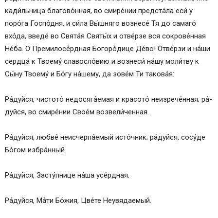
Кондак 8
кади́льница благово́нная, во смире́нии предста́ла еси́ у
Икос 8
поро́га Гос­по́д­ня, и си́­ла Вы́ш­ня­го воз­не­се́ Тя до самаго́
Кондак 9
вхо́да, введе́ во Свя­та́я Свя­ты́х и отве́рзе вся сокрове́нная
Икос 9
Не́­ба. О Премилосе́рдная Бо­го­ро́­ди­це Де́­во! От­ве́р­зи и на́ши
Кондак 10
серд­ца́ к Тво­ему́ сла­во­сло́­вию и вознеси́ на́­шу мо­ли́т­ву к
Икос 10
Сы́­ну Тво­ему́ и Бо́­гу на́­ше­му, да зо­ве́м Ти та­ко­ва́я:
Кондак 11
Икос 11
Ра́­дуй­ся, чистото́ недосяга́емая и кра­со­то́ не­из­ре­че́н­ная; ра́­
Кондак 12
дуй­ся, во смире́нии Сво­е́м возвели́ченная.
Икос 12
Кондак 13
Ра́­дуй­ся, люб­ве́ неисчерпа́емый ис­то́ч­ник; ра́­дуй­ся, со­су́­де
Молитва
Бо́­гом из­бра́н­ный.
Тропарь, глас 5
Акафист Божией Матери «Неувядаемый цвет»
Ра́­дуй­ся, За­сту́п­ни­це на́­ша усе́рд­ная.
Кондак 1
Икос 1
Ра́­дуй­ся, Ма́­ти Бо́­жия, Цве́­те Не­увя­да­емый.
Кондак 2