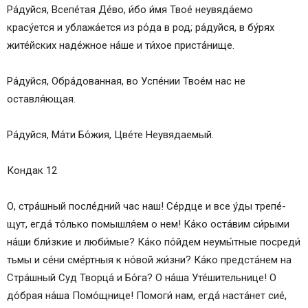
Ра́­дуй­ся, Все­пе́­тая Де́­во, и́бо и́мя Твое́ неувяда́емо
красу́ется и ублажа́ется из ро́­да в род; ра́­дуй­ся, в бу́рях
жите́йских наде́жное на́­ше и ти́­хое при­ста́­ни­ще.
Ра́­дуй­ся, Обра́дованная, во Успе́нии Тво­е́м нас не
оставля́ющая.
Ра́­дуй­ся, Ма́­ти Бо́­жия, Цве́­те Не­увя­да­емый.
Кондак 12
О, стра́шный после́дний час наш! Се́рд­це и все у́ды тре­пе́­
щут, ег­да́ то́лько помышля́ем о нем! Ка́­ко оста́вим си́рыми
на́ши бли́зкие и люби́мые? Ка́­ко по́йдем неумы́тные посреди́
тьмы и се́ни сме́ртныя к но́вой жи́з­ни? Ка́­ко предста́нем на
Стра́шный Суд Творца́ и Бо́­га? О на́­ша Уте́­ши­тель­ни­це! О
до́б­рая на́­ша По­мо́щ­ни­це! Помоги́ нам, ег­да́ наста́нет сие́,