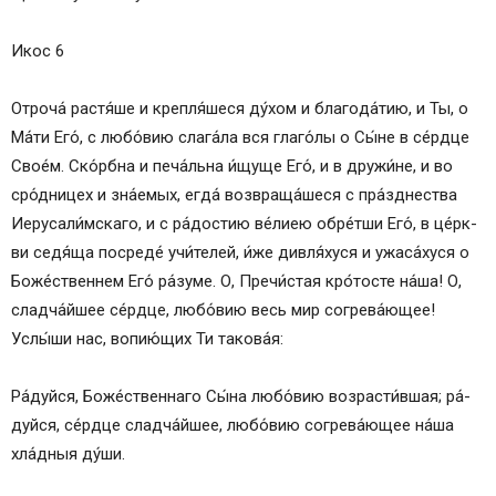
Икос 6
От­ро­ча́ растя́ше и крепля́шеся ду́­хом и бла­го­да́­тию, и Ты, о
Ма́­ти Его́, с лю­бо́­вию слага́ла вся гла­го́­лы о Сы́­не в се́рд­це
Сво­е́м. Ско́рбна и печа́льна и́щуще Его́, и в дружи́не, и во
сро́дницех и зна́емых, ег­да́ возвраща́шеся с пра́зднества
Иерусали́мскаго, и с ра́­дос­тию ве́­лиею об­ре́т­ши Его́, в це́рк­
ви седя́ща посреде́ учи́телей, и́же дивля́хуся и ужаса́хуся о
Боже́ственнем Его́ ра́зуме. О, Пре­чи́с­тая кро́тосте на́­ша! О,
сладча́йшее се́рд­це, лю­бо́­вию весь мир согрева́ющее!
Услы́­ши нас, во­пию́­щих Ти та­ко­ва́я:
Ра́­дуй­ся, Бо­же́ст­вен­на­го Сы́­на лю­бо́­вию возрасти́вшая; ра́­
дуй­ся, се́рд­це сладча́йшее, лю­бо́­вию согрева́ющее на́­ша
хла́дныя ду́­ши.