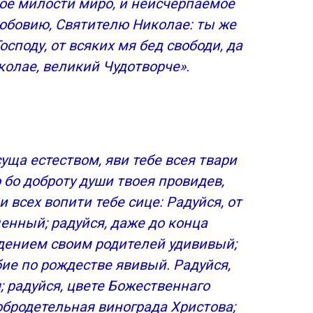
ое милости миро, и неисчерпаемое
любовию, Святителю Николае: ты же
споду, от всяких мя бед свободи, да
иколае, великий Чудотворче».
уща естеством, яви тебе всея твари
 бо доброту души твоея провидев,
 всех вопити тебе сице: Радуйся, от
енный; радуйся, даже до конца
дением своим родителей удививый;
бие по рождестве явивый. Радуйся,
; радуйся, цвете Божественнаго
обродетельная винограда Христова;