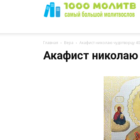
1000
Главная
Вера
Акафист николаю чудотворцу 40
Акафист николаю 
Молитв