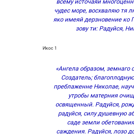
всему источаяй многоценн
чудес море, восхваляю тя 
яко имеяй дерзновение ко Го
зову ти: Радуйся, Н
Икос 1
«Ангела образом, земнаго с
Создатель; благоплодную
преблаженне Николае, научи
утробы матерния очищ
освященный. Радуйся, рож
радуйся, силу душевную а
саде земли обетования
саждения. Радуйся, лозо д