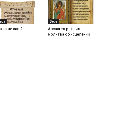
ера
Вера
к отче наш?
Архангел рафаил
молитва об исцелении