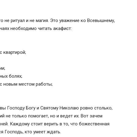
иколаю Чудотворцу
лю Николаю
 не ритуал и не магия. Это уважение ко Всевышнему,
вятому Николаю Чудотворцу
учаях необходимо читать акафист:
с квартирой;
ии;
ных болях;
 с новым местом работы;
вы Господу Богу и Святому Николаю ровно столько,
й не только помогает, но и ведет их. Вот зачем
ней. Каждому стоит верить в то, что божественная
ся Господь, кто умеет ждать.