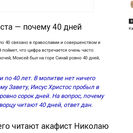
0 дней
В
ста — почему 40 дней
фист Николаю Чудотворцу?
Ка
ей
ворца
ло 40 связано в православии и совершенством и
 поймет, что цифра встречается очень часто.
ть верующему акафист в течение 40 дней
ночей, Моисей был на горе Синай ровно 40 дней,
олаю Чудотворцу?
ьно стоит взять благословение
 по 40 лет. В молитве нет ничего
му Завету, Иисус Христос пробыл в
иколаю Чудотворцу
овно сорок дней. На вопрос, почему
лю Николаю
вятому Николаю Чудотворцу
орцу читают 40 дней, ответ дан.
олаю Чудотворцу?
чего читают акафист Николаю
ьно стоит взять благословение