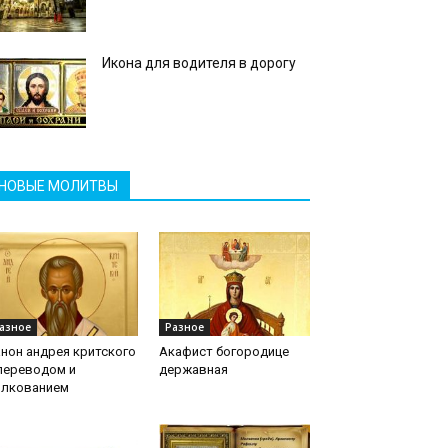
Икона для водителя в дорогу
НОВЫЕ МОЛИТВЫ
азное
Разное
нон андрея критского
Акафист богородице
переводом и
державная
олкованием