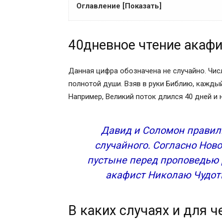
Оглавление [Показать]
40дневное чтение акафиста — почему 4
40дневное чтение акафи
В каких случаях и для чего читают ака
Николай Чудотворец – Святой для люд
Великие чудеса Святого Николая Чудот
Данная цифра обозначена не случайно. Чис
Акафист Николаю Чудотворцу 40 дней
полнотой души. Взяв в руки Библию, каждый
Основные моменты, как правильно чита
Например, Великий поток длился 40 дней и 
Как следует читать 40 акафистов Ник
Перед чтением 40 акафистов обязател
Давид и Соломон правили
православного священника
случайного. Согласно Ново
Слушать на видео акафист святому Н
пустыне перед проповедью р
Христианский текст акафиста Святите
Читать текст православной молитвы с
акафист Николаю Чудотв
Тропарь Николаю Чудотворцу,
Как следует читать 40 акафистов Ник
В каких случаях и для 
Перед чтением 40 акафистов обязател