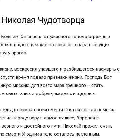
о Николая Чудотворца
 Божьим. Он спасал от ужасного голода огромные
волял тех, кто незаконно наказан, спасал тонущих
ругу врагов.
изни, воскресил упавшего и разбившегося насмерть с
спустя время подало признаки жизни. Господь Бог
нную миссию для всего мира грешного – стать
м свете: злых и добрых, жадных и щедрых.
 ведь до самой своей смерти Святой всегда помогал
елил народу веру в самое лучшее, боролся с
 верного и достойного пути. Николай прожил очень
ле смерти Угодника тело осталось нетленным.