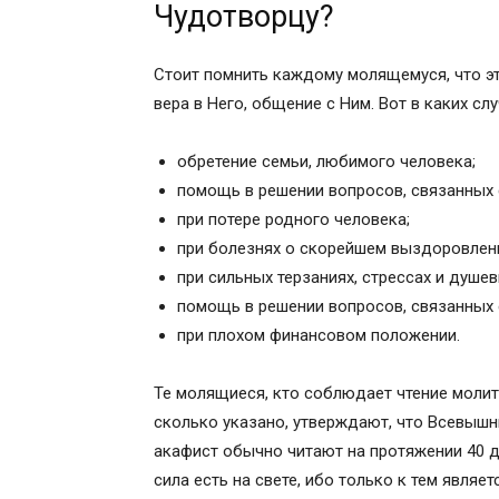
православного священника
Чудотворцу?
Слушать на видео акафист святому Н
Христианский текст акафиста Святите
Стоит помнить каждому молящемуся, что это
Читать текст православной молитвы с
вера в Него, общение с Ним. Вот в каких сл
Тропарь Николаю Чудотворцу,
ЧИТАТЬ ПО ТЕМЕ:
обретение семьи, любимого человека;
ПОХОЖИЕ СТАТЬИ:
помощь в решении вопросов, связанных 
11 комментариев
при потере родного человека;
при болезнях о скорейшем выздоровлен
при сильных терзаниях, стрессах и душев
помощь в решении вопросов, связанных
при плохом финансовом положении.
Те молящиеся, кто соблюдает чтение молит
сколько указано, утверждают, что Всевышни
акафист обычно читают на протяжении 40 д
сила есть на свете, ибо только к тем являет