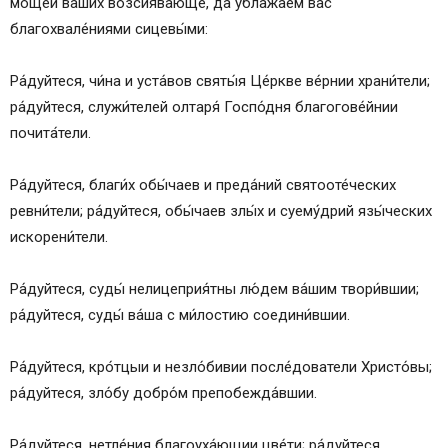
моще́й ва́ших возсиява́юще, да ублажа́ем ва́с
благохвале́ниями сицевы́ми:
Ра́дуйтеся, чи́на и уста́вов святы́я Це́ркве ве́рнии храни́тели;
ра́дуйтеся, служи́телей олтаря́ Госпо́дня благогове́йнии
почита́тели.
Ра́дуйтеся, благи́х обы́чаев и преда́ний святооте́ческих
ревни́тели; ра́дуйтеся, обы́чаев злы́х и суему́дрий язы́ческих
искорени́тели.
Ра́дуйтеся, суды́ нелицеприя́тны лю́дем ва́шим твори́вшии;
ра́дуйтеся, суды́ ва́ша с ми́лостию соедини́вшии.
Ра́дуйтеся, кро́тцыи и незло́бивии после́дователи Христо́вы;
ра́дуйтеся, зло́бу добро́м препобежда́вшии.
Ра́дуйтеся, нетле́ния благоуха́ющии цве́ти; ра́дуйтеся,