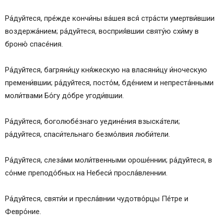
Ра́дуйтеся, пре́жде кончи́ны ва́шея вся́ стра́сти умертви́вшии
воздержа́нием; ра́дуйтеся, восприя́вшии святу́ю схи́му в
броню́ спасе́ния.
Ра́дуйтеся, багряни́цу кня́жескую на власяни́цу и́ноческую
премени́вшии; ра́дуйтеся, посто́м, бде́нием и непреста́нными
моли́твами Бо́гу до́бре угоди́вшии.
Ра́дуйтеся, боголюбе́знаго уедине́ния взыска́тели;
ра́дуйтеся, спаси́тельнаго безмо́лвия люби́тели.
Ра́дуйтеся, слеза́ми моли́твенными ороше́ннии; ра́дуйтеся, в
со́нме преподо́бных на Небеси́ просла́вленнии.
Ра́дуйтеся, святи́и и пресла́внии чудотво́рцы Пе́тре и
Февро́ние.