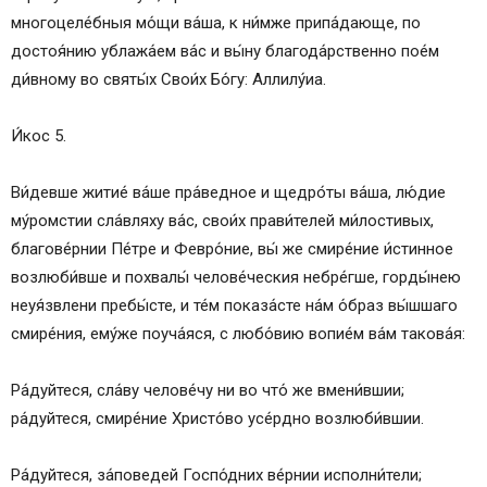
многоцеле́бныя мо́щи ва́ша, к ни́мже припа́дающе, по
достоя́нию ублажа́ем ва́с и вы́ну благода́рственно пое́м
ди́вному во святы́х Свои́х Бо́гу: Аллилу́иа.
И́кос 5.
Ви́девше житие́ ва́ше пра́ведное и щедро́ты ва́ша, лю́дие
му́ромстии сла́вляху ва́с, свои́х прави́телей ми́лостивых,
благове́рнии Пе́тре и Февро́ние, вы́ же смире́ние и́стинное
возлюби́вше и похвалы́ челове́ческия небре́гше, горды́нею
неуя́звлени пребы́сте, и те́м показа́сте на́м о́браз вы́шшаго
смире́ния, ему́же поуча́яся, с любо́вию вопие́м ва́м такова́я:
Ра́дуйтеся, сла́ву челове́чу ни во что́ же вмени́вшии;
ра́дуйтеся, смире́ние Христо́во усе́рдно возлюби́вшии.
Ра́дуйтеся, за́поведей Госпо́дних ве́рнии исполни́тели;