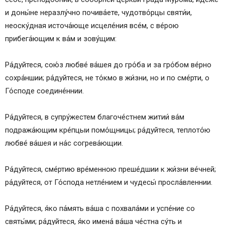
и доны́не неразлу́чно почива́ете, чудотво́рцы святи́и,
неоску́дная источа́юще исцеле́ния все́м, с ве́рою
прибега́ющим к ва́м и зову́щим:
Ра́дуйтеся, сою́з любве́ ва́шея до гро́ба и за гро́бом ве́рно
сохра́ншии; ра́дуйтеся, не то́кмо в жи́зни, но и по сме́рти, о
Го́споде соедине́ннии.
Ра́дуйтеся, в супру́жестем благоче́стнем житии́ ва́м
подража́ющим кре́пцыи помо́щницы; ра́дуйтеся, теплото́ю
любве́ ва́шея и на́с согрева́ющии.
Ра́дуйтеся, сме́ртию вре́менною преше́дшии к жи́зни ве́чней;
ра́дуйтеся, от Го́спода нетле́нием и чудесы́ просла́вленнии.
Ра́дуйтеся, я́ко па́мять ва́ша с похвала́ми и успе́ние со
святы́ми; ра́дуйтеся, я́ко имена́ ва́ша че́стна су́ть и