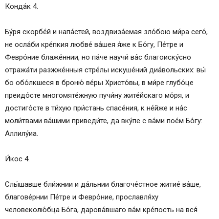
Конда́к 4.
Бу́ря скорбе́й и напа́стей, воздвиза́емая зло́бою ми́ра сего́,
не осла́би кре́пкия любве́ ва́шея я́же к Бо́гу, Пе́тре и
Февро́ние блаже́ннии, но па́че научи́ ва́с благоиску́сно
отража́ти разжже́нныя стре́лы искуше́ний диа́вольских: вы́
бо обо́лкшеся в броню́ ве́ры Христо́вы, в ми́ре глубо́це
преидо́сте многомяте́жную пучи́ну жите́йскаго мо́ря, и
достиго́сте в ти́хую при́стань спасе́ния, к не́йже и на́с
моли́твами ва́шими приведи́те, да вку́пе с ва́ми пое́м Бо́гу:
Аллилу́иа.
И́кос 4.
Слы́шавше бли́жнии и да́льнии благоче́стное житие́ ва́ше,
благове́рнии Пе́тре и Февро́ние, прославля́ху
человеколю́бца Бо́га, дарова́вшаго ва́м кре́пость на вся́