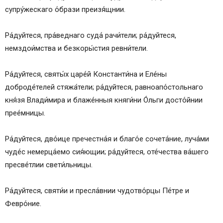
супру́жескаго о́брази преизя́щнии.
Ра́дуйтеся, пра́веднаго суда́ рачи́тели; ра́дуйтеся,
немздои́мства и безкоры́стия ревни́тели.
Ра́дуйтеся, святы́х царе́й Константи́на и Еле́ны
доброде́телей стяжа́тели; ра́дуйтеся, равноапо́стольнаго
кня́зя Влади́мира и блаже́нныя княги́ни О́льги досто́йнии
прее́мницы.
Ра́дуйтеся, дво́ице пречестна́я и благо́е сочета́ние, луча́ми
чуде́с немерца́емо сия́ющии; ра́дуйтеся, оте́чества ва́шего
пресве́тлии свети́льницы.
Ра́дуйтеся, святи́и и пресла́внии чудотво́рцы Пе́тре и
Февро́ние.