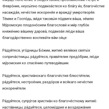
Февро́ние, неусы́пно подвиза́стеся ко бла́гу и́х, благоче́стие
насажда́я, нече́стие искореня́я и вражду́ умиротворя́я.
Те́мже и Госпо́дь, ви́дя таковы́я по́двиги ва́ша, зе́млю
Му́ромскую плодоно́сием благослови́ и ми́р глубо́к
княже́нию ва́шему дарова́, подвиза́я лю́ди ва́ша
благода́рственно воспева́ти ва́м си́це:
Ра́дуйтеся, уго́дницы Бо́жии, житию́ вели́ких святы́х
соприча́стницы; ра́дуйтеся, прави́телие предо́брии, лю́ди
му́ромския ко спасе́нию путеводи́вшии.
Ра́дуйтеся, христиа́нскаго благоче́стия блюсти́тели;
ра́дуйтеся, нестрое́ния, раздо́ров и вся́каго нече́стия
искорени́тели.
Ра́дуйтеся, супру́гов христиа́н ко благоче́стному житию́
наста́вницы; ра́дуйтеся, целому́дрия и воздержа́ния