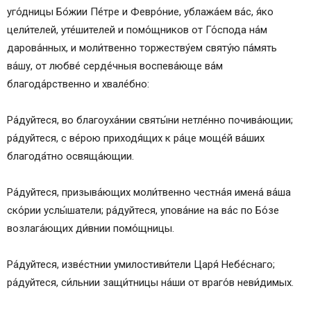
уго́дницы Бо́жии Пе́тре и Февро́ние, ублажа́ем ва́с, я́ко
цели́телей, уте́шителей и помо́щников от Го́спода на́м
дарова́нных, и моли́твенно торжеству́ем святу́ю па́мять
ва́шу, от любве́ серде́чныя воспева́юще ва́м
благода́рственно и хвале́бно:
Ра́дуйтеся, во благоуха́нии святы́ни нетле́нно почива́ющии;
ра́дуйтеся, с ве́рою приходя́щих к ра́це моще́й ва́ших
благода́тно освяща́ющии.
Ра́дуйтеся, призыва́ющих моли́твенно честна́я имена́ ва́ша
ско́рии услы́шатели; ра́дуйтеся, упова́ние на ва́с по Бо́зе
возлага́ющих ди́внии помо́щницы.
Ра́дуйтеся, изве́стнии умилостиви́тели Царя́ Небе́снаго;
ра́дуйтеся, си́льнии защи́тницы на́ши от враго́в неви́димых.