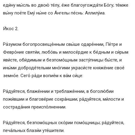
Икос 10
еди́ну мы́сль во двою́ те́лу, е́же благоугожда́ти Бо́гу; те́мже
Кондак 11
вы́ну пое́те Ему́ ны́не со А́нгелы пе́снь: Аллилу́иа.
Икос 11
Кондак 12
И́кос 2.
Икос 12
Кондак 13
Ра́зумом богопросвеще́нным свы́ше одаре́ннии, Пе́тре и
Икос 1
Февро́ние святи́и, любо́вь и милосе́рдие к бе́дным и си́рым
Кондак 1
яви́сте, оби́димым и безпомо́щным засту́пницы бы́сте, и
Молитва Петру и Февронии
ины́ми доброде́тельми мно́гими украси́сте княже́ние свое́
Сохранить акафист в социальных сетях:
земно́е. Сего́ ра́ди вопие́м к ва́м си́це:
Ра́дуйтеся, блаже́ннии и треблаже́ннии, в боголю́бии
пожи́вшии и благове́рие сохра́ншии; ра́дуйтеся, ми́лости и
сострада́ния преиспо́лненнии.
Ра́дуйтеся, безпомо́щных ско́рии помо́щницы; ра́дуйтеся,
печа́льных блази́и уте́шители.