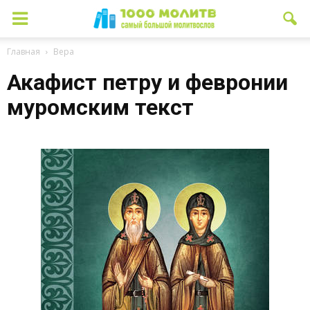
Главная
Вера
Акафист петру и февронии
муромским текст