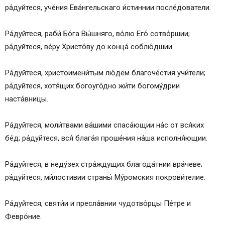
ра́дуйтеся, уче́ния Ева́нгельскаго и́стиннии после́дователи.
Ра́дуйтеся, раби́ Бо́га Вы́шняго, во́лю Его́ сотво́ршии;
ра́дуйтеся, ве́ру Христо́ву до конца́ соблю́дшии.
Ра́дуйтеся, христоимени́тым лю́дем благоче́стия учи́тели;
ра́дуйтеся, хотя́щих богоуго́дно жи́ти богому́дрии
наста́вницы.
Ра́дуйтеся, моли́твами ва́шими спаса́ющии на́с от вся́ких
бе́д; ра́дуйтеся, вся́ блага́я проше́ния на́ша исполня́ющии.
Ра́дуйтеся, в неду́зех стра́ждущих благода́тнии вра́чеве;
ра́дуйтеся, ми́лостивии страны́ Му́ромския покрови́телие.
Ра́дуйтеся, святи́и и пресла́внии чудотво́рцы Пе́тре и
Февро́ние.