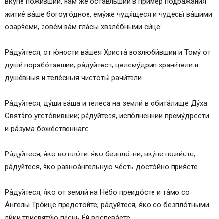
вку́пе пожи́вшии, на́м же оста́вльшии в приме́р подража́ния
Кондак 8
житие́ ва́ше богоуго́дное, ему́же чудя́щеся и чудесы́ ва́шими
Икос 8
озаря́еми, зове́м ва́м гла́сы хвале́бными си́це:
Кондак 9
Икос 9
Ра́дуйтеся, от ю́ности ва́шея Христа́ возлюби́вшии и Тому́ от
Кондак 10
души́ порабо́тавшии; ра́дуйтеся, целому́дрия храни́тели и
Икос 10
душе́вныя и теле́сныя чистоты́ рачи́тели.
Кондак 11
Икос 11
Ра́дуйтеся, ду́ши ва́ша и телеса́ на земли́ в обита́лище Ду́ха
Кондак 12
Свята́го угото́вившии; ра́дуйтеся, испо́лненнии прему́дрости
Икос 12
и ра́зума боже́ственнаго.
Кондак 13
Молитва первая
Ра́дуйтеся, я́ко во пло́ти, я́ко безпло́тни, вку́пе пожи́сте;
Молитва вторая
ра́дуйтеся, я́ко равноа́нгельную че́сть досто́йно прия́сте.
Тропарь, глас 8
Кондак, глас 8
Ра́дуйтеся, я́ко от земли́ на Не́бо преидо́сте и та́мо со
Кондак 1
А́нгелы Тро́ице предстои́те; ра́дуйтеся, я́ко со безпло́тными
Икос 1
ли́ки трисвяту́ю пе́снь Е́й воспева́ете.