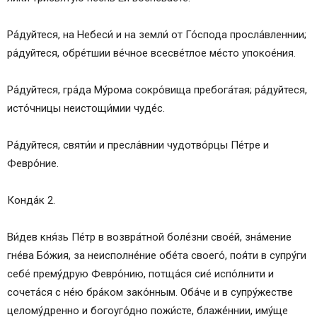
Кондак 2
Икос 2
Ра́дуйтеся, на Небеси́ и на земли́ от Го́спода просла́вленнии;
Кондак 3
ра́дуйтеся, обре́тшии ве́чное всесве́тлое ме́сто упокое́ния.
Икос 3
Кондак 4
Ра́дуйтеся, гра́да Му́рома сокро́вища пребога́тая; ра́дуйтеся,
Икос 4
исто́чницы неистощи́мии чуде́с.
Кондак 5
Икос 5
Ра́дуйтеся, святи́и и пресла́внии чудотво́рцы Пе́тре и
Кондак 6
Февро́ние.
Икос 6
Кондак 7
Конда́к 2.
Икос 7
Кондак 8
Ви́дев кня́зь Пе́тр в возвра́тной боле́зни свое́й, зна́мение
Икос 8
гне́ва Бо́жия, за неисполне́ние обе́та своего́, поя́ти в супру́ги
Кондак 9
себе́ прему́друю Февро́нию, потща́ся сие́ испо́лнити и
Икос 9
сочета́ся с не́ю бра́ком зако́нным. Оба́че и в супру́жестве
Кондак 10
целому́дренно и богоуго́дно пожи́сте, блаже́ннии, иму́ще