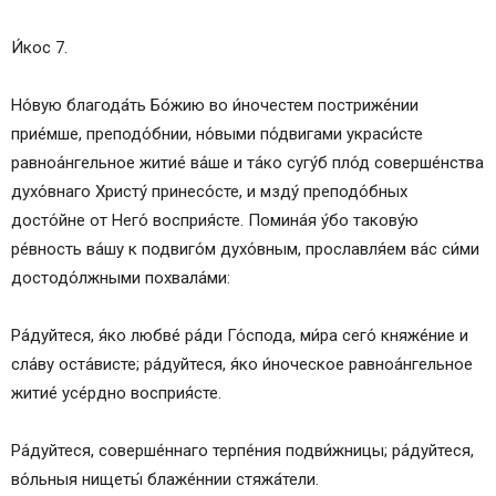
И́кос 7.
Но́вую благода́ть Бо́жию во и́ночестем постриже́нии
прие́мше, преподо́бнии, но́выми по́двигами украси́сте
равноа́нгельное житие́ ва́ше и та́ко сугу́б пло́д соверше́нства
духо́внаго Христу́ принесо́сте, и мзду́ преподо́бных
досто́йне от Него́ восприя́сте. Помина́я у́бо такову́ю
ре́вность ва́шу к подвиго́м духо́вным, прославля́ем ва́с си́ми
достодо́лжными похвала́ми:
Ра́дуйтеся, я́ко любве́ ра́ди Го́спода, ми́ра сего́ княже́ние и
сла́ву оста́висте; ра́дуйтеся, я́ко и́ноческое равноа́нгельное
житие́ усе́рдно восприя́сте.
Ра́дуйтеся, соверше́ннаго терпе́ния подви́жницы; ра́дуйтеся,
во́льныя нищеты́ блаже́ннии стяжа́тели.