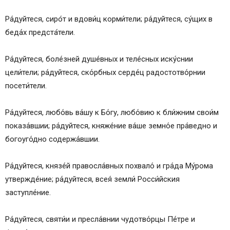
Ра́дуйтеся, сиро́т и вдови́ц корми́тели; ра́дуйтеся, су́щих в
беда́х предста́тели.
Ра́дуйтеся, боле́зней душе́вных и теле́сных иску́снии
цели́тели; ра́дуйтеся, ско́рбных серде́ц радостотво́рнии
посети́тели.
Ра́дуйтеся, любо́вь ва́шу к Бо́гу, любо́вию к бли́жним свои́м
показа́вшии; ра́дуйтеся, княже́ние ва́ше земно́е пра́ведно и
богоуго́дно содержа́вшии.
Ра́дуйтеся, князе́й правосла́вных похвало́ и гра́да Му́рома
утвержде́ние; ра́дуйтеся, всея́ земли́ Росси́йския
заступле́ние.
Ра́дуйтеся, святи́и и пресла́внии чудотво́рцы Пе́тре и