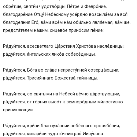
обре́тше, святи́и чудотво́рцы Пе́тре и Февро́ние,
благодаре́ние Отцу́ Небе́сному усе́рдно возсыла́ем за вся́
благодея́ния Его́, ва́ми все́м на́м оби́льно явля́емая, ва́м же,
предста́телем на́шим, сицево́е прино́сим пе́ние:
Ра́дуйтеся, всесве́тлаго Ца́рствия Христо́ва насле́дницы;
ра́дуйтеся, а́нгельских лико́в собесе́дницы.
Ра́дуйтеся, Бо́га во сла́ве непристу́пней созерца́ющии;
ра́дуйтеся, Трисия́ннаго Божества́ таи́нницы.
Ра́дуйтеся, со святы́ми на Небеси́ ве́чно ца́рствующии;
ра́дуйтеся, от го́рних высо́т к земноро́дным ми́лостивно
приника́ющии.
Ра́дуйтеся, кри́ни благоуха́ннии небе́снаго прозябе́ния;
ра́дуйтеся, кипари́си чудото́чнии рая́ Иису́сова.