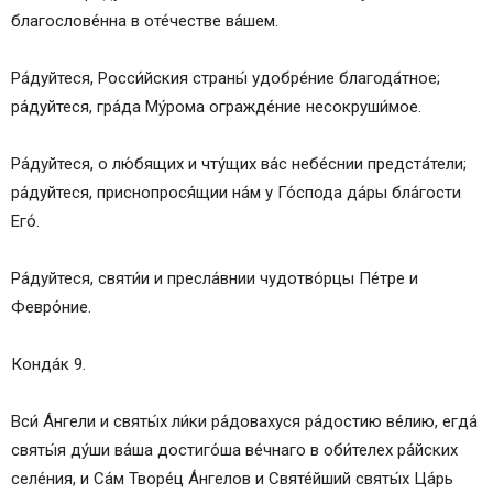
благослове́нна в оте́честве ва́шем.
Ра́дуйтеся, Росси́йския страны́ удобре́ние благода́тное;
ра́дуйтеся, гра́да Му́рома огражде́ние несокруши́мое.
Ра́дуйтеся, о лю́бящих и чту́щих ва́с небе́снии предста́тели;
ра́дуйтеся, приснопрося́щии на́м у Го́спода да́ры бла́гости
Его́.
Ра́дуйтеся, святи́и и пресла́внии чудотво́рцы Пе́тре и
Февро́ние.
Конда́к 9.
Вси́ А́нгели и святы́х ли́ки ра́довахуся ра́достию ве́лию, егда́
святы́я ду́ши ва́ша достиго́ша ве́чнаго в оби́телех ра́йских
селе́ния, и Са́м Творе́ц А́нгелов и Святе́йший святы́х Ца́рь