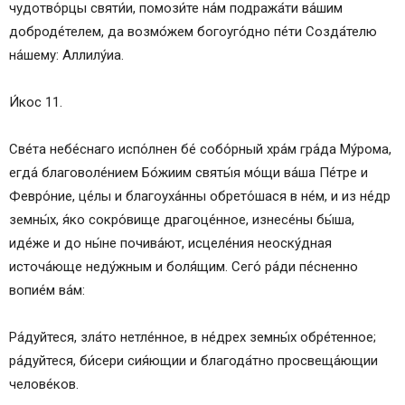
чудотво́рцы святи́и, помози́те на́м подража́ти ва́шим
доброде́телем, да возмо́жем богоуго́дно пе́ти Созда́телю
на́шему: Аллилу́иа.
И́кос 11.
Све́та небе́снаго испо́лнен бе́ собо́рный хра́м гра́да Му́рома,
егда́ благоволе́нием Бо́жиим святы́я мо́щи ва́ша Пе́тре и
Февро́ние, це́лы и благоуха́нны обрето́шася в не́м, и из не́др
земны́х, я́ко сокро́вище драгоце́нное, изнесе́ны бы́ша,
иде́же и до ны́не почива́ют, исцеле́ния неоску́дная
источа́юще неду́жным и боля́щим. Сего́ ра́ди пе́сненно
вопие́м ва́м:
Ра́дуйтеся, зла́то нетле́нное, в не́дрех земны́х обре́тенное;
ра́дуйтеся, би́сери сия́ющии и благода́тно просвеща́ющии
челове́ков.