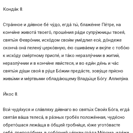
Конда́к 8.
Стра́нное и ди́вное бе́ чу́до, егда́ ты́, блаже́нне Пе́тре, на
кончи́не живота́ твоего́, проше́ния ра́ди супру́жницы твоея́,
святы́я Февро́нии, исхо́дом свои́м уме́длил еси́, до́ндеже
сконча́ она́ пелену́ церко́вную, е́ю сшива́ему и вку́пе с тобо́ю
к исхо́ду сме́ртному приспе́, и та́ко неразлу́чнии в житии́,
неразлу́чнии и в кончи́не яви́стеся, и во еди́н де́нь и ча́с
святы́я ду́ши своя́ в ру́це Бо́жии преда́сте, зову́ще при́сно
живы́ми и ме́ртвыми облада́ющему Влады́це Бо́гу: Аллилу́иа.
И́кос 8.
Вси́ чудя́хуся и сла́вляху ди́внаго во святы́х Свои́х Бо́га, егда́
свята́я ва́ша телеса́, в ра́зных гробе́х положе́нная, чуде́сно
обрето́шася лежа́ща в о́бщей гробни́це, ю́же угото́васте
себе́, преподо́бнии, в собо́рней це́ркви гра́да Му́рома, иде́же