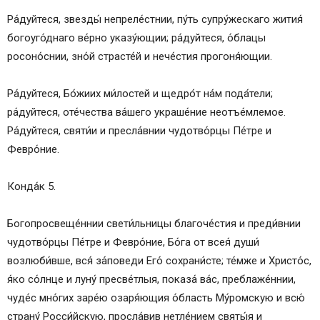
Ра́дуйтеся, звезды́ непреле́стнии, пу́ть супру́жескаго жития́
богоуго́днаго ве́рно указу́ющии; ра́дуйтеся, о́блацы
росоно́снии, зно́й страсте́й и нече́стия прогоня́ющии.
Ра́дуйтеся, Бо́жиих ми́лостей и щедро́т на́м пода́тели;
ра́дуйтеся, оте́чества ва́шего украше́ние неотъе́млемое.
Ра́дуйтеся, святи́и и пресла́внии чудотво́рцы Пе́тре и
Февро́ние.
Конда́к 5.
Богопросвеще́ннии свети́льницы благоче́стия и преди́внии
чудотво́рцы Пе́тре и Февро́ние, Бо́га от всея́ души́
возлюби́вше, вся́ за́поведи Его́ сохрани́сте; те́мже и Христо́с,
я́ко со́лнце и луну́ пресве́тлыя, показа́ ва́с, преблаже́ннии,
чуде́с мно́гих заре́ю озаря́ющия о́бласть Му́ромскую и всю́
страну́ Росси́йскую, просла́вив нетле́нием святы́я и