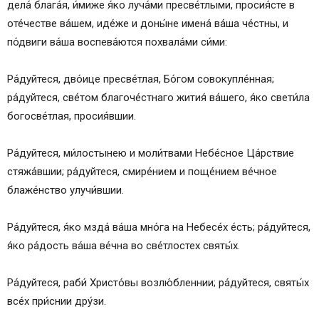
дела́ блага́я, и́миже я́ко луча́ми пресве́тлыми, просия́сте в
оте́честве ва́шем, иде́же и доны́не имена́ ва́ша че́стны, и
по́двиги ва́ша воспева́ются похвала́ми си́ми:
Ра́дуйтеся, дво́ице пресве́тлая, Бо́гом совокупле́нная;
ра́дуйтеся, све́том благоче́стнаго жития́ ва́шего, я́ко свети́ла
богосве́тлая, просия́вшии.
Ра́дуйтеся, ми́лостынею и моли́твами Небе́сное Ца́рствие
стяжа́вшии; ра́дуйтеся, смире́нием и поще́нием ве́чное
блаже́нство улучи́вшии.
Ра́дуйтеся, я́ко мзда́ ва́ша мно́га на Небесе́х е́сть; ра́дуйтеся,
я́ко ра́дость ва́ша ве́чна во све́тлостех святы́х.
Ра́дуйтеся, раби́ Христо́вы возлю́бленнии; ра́дуйтеся, святы́х
все́х при́снии дру́зи.