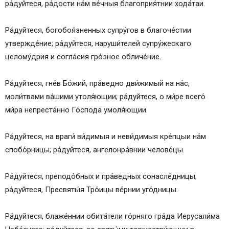
ра́дуйтеся, ра́дости на́м ве́чныя благоприя́тнии хода́таи.
Ра́дуйтеся, богобоя́зненных супру́гов в благоче́стии
утвержде́ние; ра́дуйтеся, наруши́телей супру́жескаго
целому́дрия и согла́сия гро́зное обличе́ние.
Ра́дуйтеся, гне́в Бо́жий, пра́ведно дви́жимый на на́с,
моли́твами ва́шими утоля́ющии; ра́дуйтеся, о ми́ре всего́
ми́ра непреста́нно Го́спода умоля́ющии.
Ра́дуйтеся, на враги́ ви́димыя и неви́димыя кре́пцыи на́м
спобо́рницы; ра́дуйтеся, ангелонра́внии челове́цы.
Ра́дуйтеся, преподо́бных и пра́ведных сонасле́дницы;
ра́дуйтеся, Пресвяты́я Тро́ицы ве́рнии уго́дницы.
Ра́дуйтеся, блаже́ннии обита́тели го́рняго гра́да Иерусали́ма