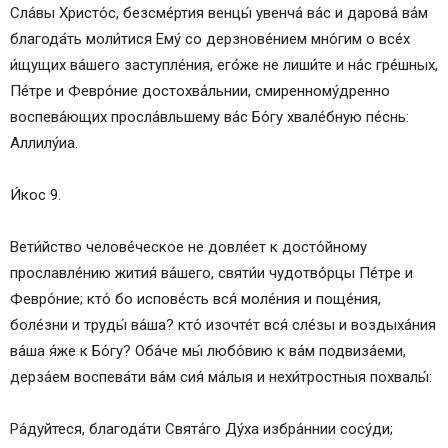
Сла́вы Христо́с, безсме́ртия венцы́ увенча́ ва́с и дарова́ ва́м
благода́ть моли́тися Ему́ со дерзнове́нием мно́гим о все́х
и́щущих ва́шего заступле́ния, его́же не лиши́те и на́с гре́шных,
Пе́тре и Февро́ние достохва́льнии, смиренному́дренно
воспева́ющих просла́вльшему ва́с Бо́гу хвале́бную пе́снь:
Аллилу́иа.
И́кос 9.
Вети́йство челове́ческое не довле́ет к досто́йному
прославле́нию жития́ ва́шего, святи́и чудотво́рцы Пе́тре и
Февро́ние; кто́ бо испове́сть вся́ моле́ния и поще́ния,
боле́зни и труды́ ва́ша? кто́ изочте́т вся́ сле́зы и воздыха́ния
ва́ша я́же к Бо́гу? Оба́че мы́ любо́вию к ва́м подвиза́еми,
дерза́ем воспева́ти ва́м сия́ ма́лыя и нехи́тростныя похвалы́:
Ра́дуйтеся, благода́ти Свята́го Ду́ха избра́ннии сосу́ди;