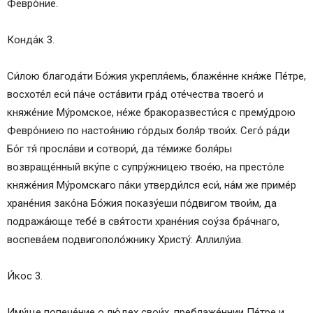
Февро́ние.
Конда́к 3.
Си́лою благода́ти Бо́жия укрепля́емь, блаже́нне кня́же Пе́тре,
восхоте́л еси́ па́че оста́вити гра́д оте́чества твоего́ и
княже́ние Му́ромское, не́же бракоразвести́ся с прему́дрою
Февро́ниею по настоя́нию го́рдых боля́р твои́х. Сего́ ра́ди
Бо́г тя́ просла́ви и сотвори́, да те́миже боля́ры
возвраще́нный вку́пе с супру́жницею твое́ю, на престо́ле
княже́ния Му́ромскаго па́ки утверди́лся еси́, на́м же приме́р
хране́ния зако́на Бо́жия показу́еши по́двигом твои́м, да
подража́юще тебе́ в свя́тости хране́ния соу́за бра́чнаго,
воспева́ем подвигополо́жнику Христу́: Аллилу́иа.
И́кос 3.
Иму́ще попече́ние о лю́дех свои́х, преблаже́ннии Пе́тре и