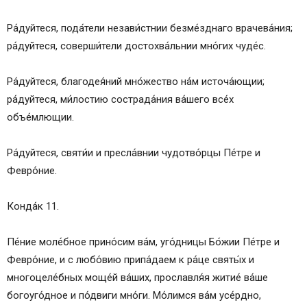
Ра́дуйтеся, пода́тели незави́стнии безме́зднаго врачева́ния;
ра́дуйтеся, соверши́тели достохва́льнии мно́гих чуде́с.
Ра́дуйтеся, благодея́ний мно́жество на́м источа́ющии;
ра́дуйтеся, ми́лостию сострада́ния ва́шего все́х
объе́млющии.
Ра́дуйтеся, святи́и и пресла́внии чудотво́рцы Пе́тре и
Февро́ние.
Конда́к 11.
Пе́ние моле́бное прино́сим ва́м, уго́дницы Бо́жии Пе́тре и
Февро́ние, и с любо́вию припа́даем к ра́це святы́х и
многоцеле́бных моще́й ва́ших, прославля́я житие́ ва́ше
богоуго́дное и по́двиги мно́ги. Мо́лимся ва́м усе́рдно,