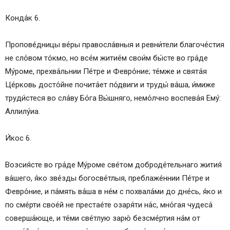
Конда́к 6.
Пропове́дницы ве́ры правосла́вныя и ревни́тели благоче́стия
не сло́вом то́кмо, но все́м житие́м свои́м бы́сте во гра́де
Му́роме, прехва́льнии Пе́тре и Февро́ние; те́мже и свята́я
Це́рковь досто́йне почита́ет по́двиги и труды́ ва́ша, и́миже
труди́стеся во сла́ву Бо́га Вы́шняго, немо́лчно воспева́я Ему́:
Аллилу́иа.
И́кос 6.
Возсия́сте во гра́де Му́роме све́том доброде́тельнаго жития́
ва́шего, я́ко зве́зды богосве́тлыя, преблаже́ннии Пе́тре и
Февро́ние, и па́мять ва́ша в не́м с похвала́ми до дне́сь, я́ко и
по сме́рти свое́й не престае́те озаря́ти на́с, мно́гая чудеса́
соверша́юще, и те́ми све́тлую зарю́ безсме́ртия на́м от