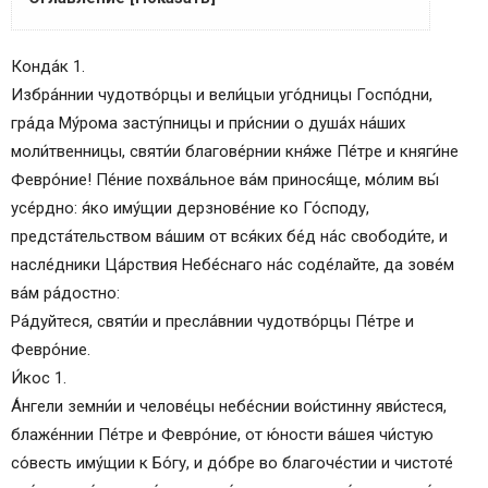
АКАФИСТ СВЯТЫМ БЛАГОВЕРНЫМ КНЯЗЮ
Конда́к 1.
ПЕТРУ И КНЯГИНЕ ФЕВРОНИИ, МУРОМСКИМ
Избра́ннии чудотво́рцы и вели́цыи уго́дницы Госпо́дни,
Кондак 1
гра́да Му́рома засту́пницы и при́снии о душа́х на́ших
Икос 1
моли́твенницы, святи́и благове́рнии кня́же Пе́тре и княги́не
Кондак 2
Февро́ние! Пе́ние похва́льное ва́м принося́ще, мо́лим вы́
Икос 2
усе́рдно: я́ко иму́щии дерзнове́ние ко Го́споду,
Кондак 3
предста́тельством ва́шим от вся́ких бе́д на́с свободи́те, и
Икос 3
насле́дники Ца́рствия Небе́снаго на́с соде́лайте, да зове́м
Кондак 4
ва́м ра́достно:
Икос 4
Ра́дуйтеся, святи́и и пресла́внии чудотво́рцы Пе́тре и
Кондак 5
Февро́ние.
Икос 5
И́кос 1.
Кондак 6
А́нгели земни́и и челове́цы небе́снии вои́стинну яви́стеся,
Икос 6
блаже́ннии Пе́тре и Февро́ние, от ю́ности ва́шея чи́стую
Кондак 7
со́весть иму́щии к Бо́гу, и до́бре во благоче́стии и чистоте́
Икос 7