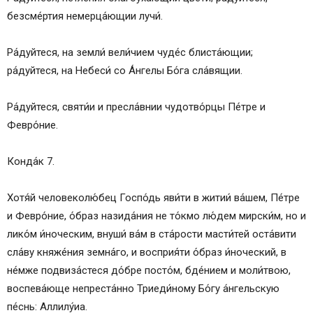
безсме́ртия немерца́ющии лучи́.
Ра́дуйтеся, на земли́ вели́чием чуде́с блиста́ющии;
ра́дуйтеся, на Небеси́ со А́нгелы Бо́га сла́вящии.
Ра́дуйтеся, святи́и и пресла́внии чудотво́рцы Пе́тре и
Февро́ние.
Конда́к 7.
Хотя́й человеколю́бец Госпо́дь яви́ти в житии́ ва́шем, Пе́тре
и Февро́ние, о́браз назида́ния не то́кмо лю́дем мирски́м, но и
лико́м и́ноческим, внуши́ ва́м в ста́рости масти́тей оста́вити
сла́ву княже́ния земна́го, и восприя́ти о́браз и́ноческий, в
не́мже подвиза́стеся до́бре посто́м, бде́нием и моли́твою,
воспева́юще непреста́нно Триеди́ному Бо́гу а́нгельскую
пе́снь: Аллилу́иа.