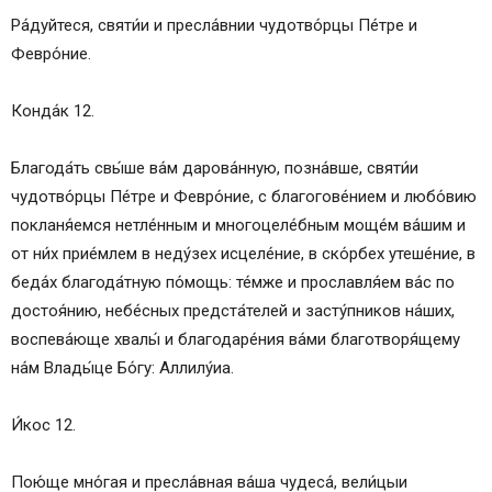
Ра́дуйтеся, святи́и и пресла́внии чудотво́рцы Пе́тре и
Февро́ние.
Конда́к 12.
Благода́ть свы́ше ва́м дарова́нную, позна́вше, святи́и
чудотво́рцы Пе́тре и Февро́ние, с благогове́нием и любо́вию
покланя́емся нетле́нным и многоцеле́бным моще́м ва́шим и
от ни́х прие́млем в неду́зех исцеле́ние, в ско́рбех утеше́ние, в
беда́х благода́тную по́мощь: те́мже и прославля́ем ва́с по
достоя́нию, небе́сных предста́телей и засту́пников на́ших,
воспева́юще хвалы́ и благодаре́ния ва́ми благотворя́щему
на́м Влады́це Бо́гу: Аллилу́иа.
И́кос 12.
Пою́ще мно́гая и пресла́вная ва́ша чудеса́, вели́цыи