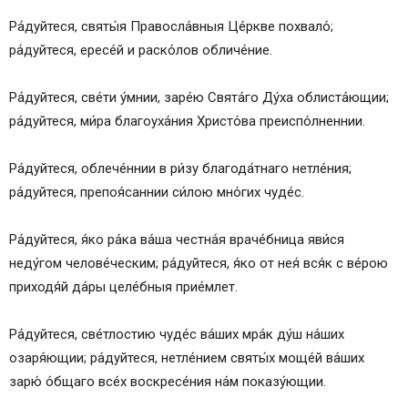
Ра́дуйтеся, святы́я Правосла́вныя Це́ркве похвало́;
ра́дуйтеся, ересе́й и раско́лов обличе́ние.
Ра́дуйтеся, све́ти у́мнии, заре́ю Свята́го Ду́ха облиста́ющии;
ра́дуйтеся, ми́ра благоуха́ния Христо́ва преиспо́лненнии.
Ра́дуйтеся, облече́ннии в ри́зу благода́тнаго нетле́ния;
ра́дуйтеся, препоя́саннии си́лою мно́гих чуде́с.
Ра́дуйтеся, я́ко ра́ка ва́ша честна́я враче́бница яви́ся
неду́гом челове́ческим; ра́дуйтеся, я́ко от нея́ вся́к с ве́рою
приходя́й да́ры целе́бныя прие́млет.
Ра́дуйтеся, све́тлостию чуде́с ва́ших мра́к ду́ш на́ших
озаря́ющии; ра́дуйтеся, нетле́нием святы́х моще́й ва́ших
зарю́ о́бщаго все́х воскресе́ния на́м показу́ющии.