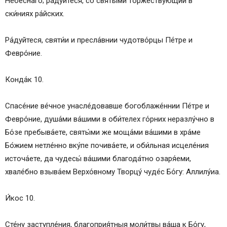
Небе́снаго; ра́дуйтеся, со святы́ми торжеству́ющии в
ски́ниях ра́йских.
Ра́дуйтеся, святи́и и пресла́внии чудотво́рцы Пе́тре и
Февро́ние.
Конда́к 10.
Спасе́ние ве́чное унасле́довавше богоблаже́ннии Пе́тре и
Февро́ние, душа́ми ва́шими в оби́телех го́рних неразлу́чно в
Бо́зе пребыва́ете, святы́ми же моща́ми ва́шими в хра́ме
Бо́жием нетле́нно вку́пе почива́ете, и оби́льная исцеле́ния
источа́ете, да чудесы́ ва́шими благода́тно озаря́еми,
хвале́бно взыва́ем Верхо́вному Творцу́ чуде́с Бо́гу: Аллилу́иа.
И́кос 10.
Сте́ну заступле́ния, благоприя́тныя моли́твы ва́ша к Бо́гу,