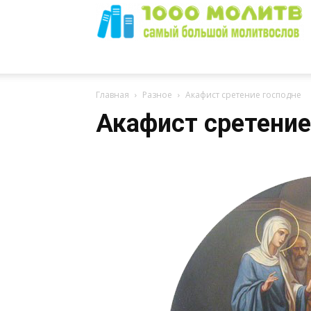
1000
Главная
Разное
Акафист сретение господне
Акафист сретение
Молитв