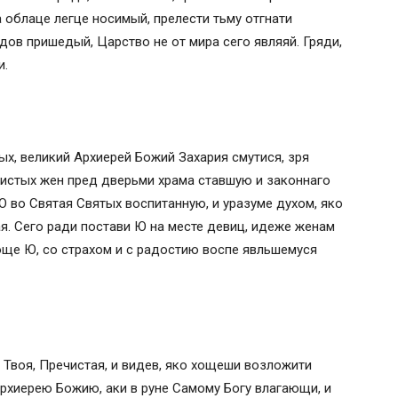
 облаце легце носимый, прелести тьму отгнати
дов пришедый, Царство не от мира сего являяй. Гряди,
:
и.
х, великий Архиерей Божий Захария смутися, зря
чистых жен пред дверьми храма ставшую и законнаго
во Святая Святых воспитанную, и уразуме духом, яко
я. Сего ради постави Ю на месте девиц, идеже женам
юще Ю, со страхом и с радостию воспе явльшемуся
Твоя, Пречистая, и видев, яко хощеши возложити
Архиерею Божию, аки в руне Самому Богу влагающи, и