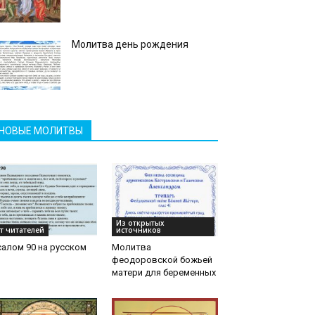
Молитва день рождения
НОВЫЕ МОЛИТВЫ
Из открытых
т читателей
источников
алом 90 на русском
Молитва
феодоровской божьей
матери для беременных