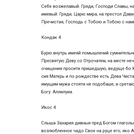
Кондак, глас 3
Себе возжелавый. Гряди, Господи Славы, на
Величание Сретению Господню
имевый. Гряди, Царю мира, на престол Дави
Сохранить акафист в социальных сетях
Пречистая, Господь с Тобою и Тобою с нам
Кондак 4
Бурю внутрь имеяй помышлений сумнительны
Пресвятую Деву со Отрочатем, на месте не
очищения просити пришедшую, ведуще бо Ю 
сия Матерь и по рождестве есть Дева Чиста
имущим мужа стояти не подобаше, и срета
Богу: Аллилуиа.
Икос 4
Слыша Захария дивныя пред Богом глаголы 
возлюбленное чадо Свое на руце его, яко 