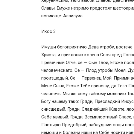
Херувимский, зело высок славою девственн
Кондак 7
Славы, Емуже незримо предстоят шестокри
Икос 7
вопиюще: Аллилуиа.
Кондак 8
Икос 8
Икос 3
Кондак 9
Икос 9
Имущи богоприятную Дева утробу, востече
Кондак 10
Христа, и приклонив колена Своя пред Госпо
Икос 10
Превечный Отче, се — Сын Твой, Егоже посл
Кондак 11
человеческаго. Се — Плод утробы Моея, Д
Икос 11
произшедый, Се — Первенец Мой. Приими в
Кондак 12
Мене Сына, Егоже Тебе приношу, да Того П
Икос 12
человечь. Мы же сему тайному молению Тво
Кондак 13
Богу нашему тако: Гряди, Пресладкий Иисус
Икос 1
снисшедый. Гряди, Сладчайший Животе, як
Кондак 1
Себе явивый. Гряди, Всемилостивый Спасе, 
Молитва ко Господу нашему Иисусу Хри
Пастырю Предобрый, заблудшии овцы понес
Тропарь, глас 4
немощи и болезни наши на Себе носити изво