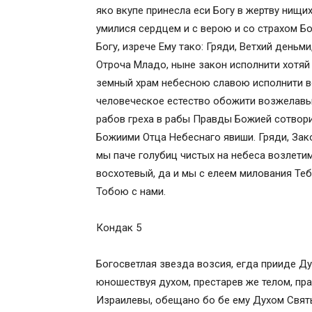
яко вкупе принесла еси Богу в жертву нищих
умилися сердцем и с верою и со страхом Б
Богу, изрече Ему тако: Гряди, Ветхий деньм
Отроча Младо, ныне закон исполнити хотяй 
земный храм небесною славою исполнити в
человеческое естество обожити возжелавый
рабов греха в рабы Правды Божией сотвори
Божиими Отца Небеснаго явиши. Гряди, Зак
мы паче голубиц чистых на небеса возлетим
восхотевый, да и мы с елеем милования Теб
Тобою с нами.
Кондак 5
Богосветлая звезда возсия, егда прииде Д
юношествуя духом, престарев же телом, пра
Израилевы, обещано бо бе ему Духом Святы