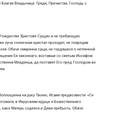
 Благая Владычице. Гряди, Пречистая, Господь с
 Рождестве Христове Сущую и не требующую
же луча солнечная кристал проходит, не повредив
ея. Обаче смиренна сущи, не гордяшеся о нетленной
чищения Ея законнаго, воставши со святым Иосифом
ственна Младенца, да поставят Его пред Господом во
иа.
Воплощенна на руку Твоею, Исаия предвозвести: «Се
Богомати, в Иерусалим идуще и Божественнаго
 како Матерь содеяся и Дева пребысть. Обаче