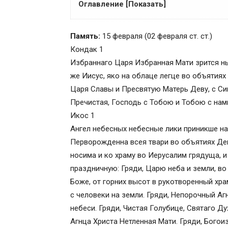
Оглавление [Показать]
Сказание о Сретении Господнем
Память:
15 февраля (02 февраля ст. ст.)
В изложении святителя Димитрия Рос
Кондак 1
На пути ко Встрече
Избраннаго Царя Избранная Мати зрится н
«Ныне отпущаеши…»
же Иисус, яко на облаце легце во объятия
К истории праздника
Царя Славы и Пресвятую Матерь Деву, с Си
«Отдание» Рождества
Пречистая, Господь с Тобою и Тобою с нам
Поэтическая страничка (приложение)
Икос 1
ТРОПАРЬ И КОНДАК НА ПРАЗДНИК С
Ангел небесных небесные лики приникше на
МОЛИТВА В ПРАЗДНИК СРЕТЕНИЯ Г
Перворожденна всея твари во объятиях Де
АКАФИСТ СРЕТЕНИЮ ГОСПОДНЮ
носима и ко храму во Иерусалим грядуща, 
АКАФИСТ СРЕТЕНИЮ
праздничную: Гряди, Царю неба и земли, во
Кондак 1
Боже, от горних высот в рукотворенный хр
Икос 1
с человеки на земли. Гряди, Непорочный Аг
Кондак 2
небеси. Гряди, Чистая Голубице, Святаго Д
Икос 2
Агнца Христа Нетленная Мати. Гряди, Бого