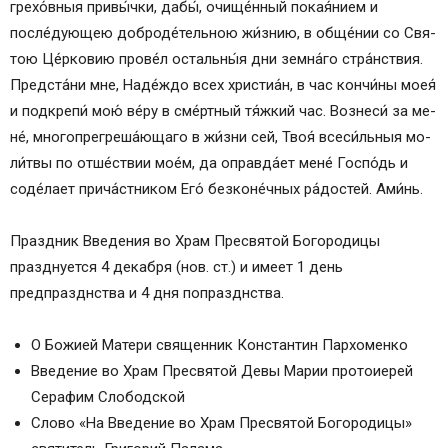
гре­хо́в­ныя привы́чки, дабы́, очище́нный покая́нием и
после́дующею доброде́тельною жи́знию, в обще́нии со Свя­
тою Це́рковию прове́л остальны́я дни зем­на́­го стра́нствия.
Предста́ни мне, На­де́ж­до всех хри­сти­а́н, в час кон­чи́­ны моея́
и подкрепи́ мою́ ве́­ру в сме́ртный тя́жкий час. Вознеси́ за ме­
не́, многопрегреша́ющаго в жи́з­ни сей, Твоя́ всеси́льныя мо­
ли́т­вы по от­ше́ст­вии мое́м, да оправда́ет ме­не́ Гос­по́дь и
соде́лает прича́стником Его́ безконе́чных ра́достей. Ами́нь.
Праздник Введения во Храм Пресвятой Богородицы
празднуется 4 декабря (нов. ст.) и имеет 1 день
предпразднства и 4 дня попразднства.
О Божией Матери священник Константин Пархоменко
Введение во Храм Пресвятой Девы Марии протоиерей
Серафим Слободской
Слово «На Введение во Храм Пресвятой Богородицы»