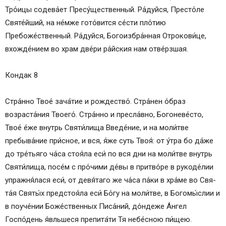
Тро́ицы со­де­ва́­ет Пресу́щественный. Ра́­дуй­ся, Престо́ле
Святе́йший, на не́м­же гото́вится се́сти пло́­тию
Пребоже́ственный. Ра́­дуй­ся, Бо­го­из­бра́н­ная От­ро­ко­ви́­це,
вхожде́нием во храм две́ри ра́йс­кия нам отве́рзшая.
Кондак 8
Стра́н­но Твое́ зача́тие и рождество́. Стра́нен о́б­раз
возраста́ния Тво­его́. Стра́н­но и пресла́вно, Богоневе́сто,
Твое́ е́же внутрь Святи́лища Введе́ние, и на мо­ли́т­ве
пребыва́ние при́сное, и вся, я́же суть Твоя́: от у́тра бо да́же
до тре́тьяго ча́са стоя́ла еси́ по вся дни на мо­ли́т­ве внутрь
Святи́лища, посе́м с про́чими де́­вы в притво́ре в рукоде́лии
упражня́лася еси́, от девя́таго же ча́са па́­ки в хра́­ме во Свя­
та́я Свя­ты́х предстоя́ла еси́ Бо́­гу на мо­ли́т­ве, в Богомы́слии и
в поуче́нии Бо­же́ст­вен­ных Писа́ний, до́ндеже А́н­гел
Госпо́день я́вльшеся препита́ти Тя небе́сною пи́щею.