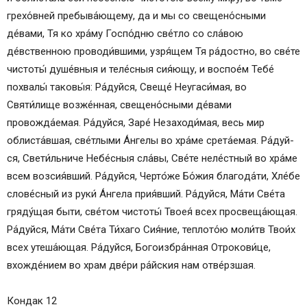
грехо́вней пребыва́ющему, да и мы со свещено́сными
де́вами, Тя ко хра́­му Госпо́дню све́т­ло со сла́­вою
де́вственною проводи́вшими, узря́щем Тя ра́­дост­но, во све́­те
чис­то­ты́ ду­ше́в­ныя и те­ле́с­ныя сия́ющу, и воспое́м Те­бе́
похвалы́ та­ко­вы́я: Ра́­дуй­ся, Свеще́ Неугаси́мая, во
Святи́лище возже́нная, свещено́сными де́вами
провожда́емая. Ра́­дуй­ся, Заре́ Незаходи́мая, весь мир
облиста́вшая, све́тлыми А́н­ге­лы во хра́­ме срета́емая. Ра́­дуй­
ся, Све­ти́ль­ни­че Не­бе́с­ныя сла́­вы, Све́­те неле́стный во хра́­ме
всем возсия́вший. Ра́­дуй­ся, Черто́же Бо́­жия бла­го­да́­ти, Хле́­бе
слове́сный из ру­ки́ А́н­ге­ла прия́вший. Ра́­дуй­ся, Ма́­ти Све́­та
гряду́щая бы­ти, све́­том чис­то­ты́ Твоея́ всех про­све­ща́ю­щая.
Ра́­дуй­ся, Ма́­ти Све́­та Ти́хаго Сия́ние, теп­ло­то́ю мо­ли́тв Тво­и́х
всех утеша́ющая. Ра́­дуй­ся, Бо­го­из­бра́н­ная От­ро­ко­ви́­це,
вхожде́нием во храм две́ри ра́йс­кия нам отве́рзшая.
Кондак 12