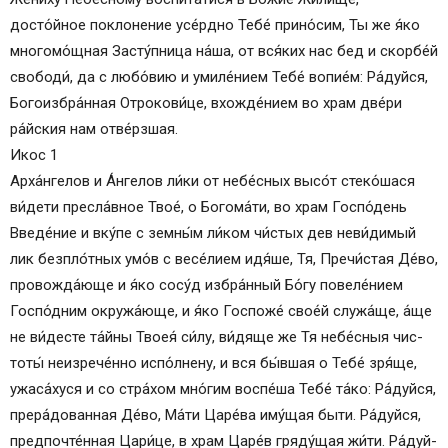
Кондак 2
досто́йное по­кло­не­ние усе́рд­но Те­бе́ при­но́­сим, Ты же я́ко
Икос 2
многомо́щная За­сту́п­ни­ца на́­ша, от вся́­ких нас бед и скор­бе́й
Кондак 3
сво­боди́, да с лю­бо́­вию и уми­ле́­нием Те­бе́ во­пи­е́м: Ра́­дуй­ся,
Икос 3
Бо­го­из­бра́н­ная От­ро­ко­ви́­це, вхожде́нием во храм две́ри
Кондак 4
ра́йс­кия нам отве́рзшая.
Икос 4
Икос 1
Кондак 5
Арха́нгелов и А́н­ге­лов ли́ки от не­бе́с­ных вы­со́т стеко́шася
Икос 5
ви́дети пре­сла́в­ное Твое́, о Бо­го­ма́­ти, во храм Госпо́день
Кондак 6
Введе́ние и вку́­пе с земны́м ли́­ком чи́стых дев неви́димый
Икос 6
лик безпло́тных умо́в с ве­се́­ли­ем идя́ше, Тя, Пре­чи́с­тая Де́­во,
Кондак 7
провожда́юще и я́ко со­су́д из­бра́н­ный Бо́­гу повеле́нием
Икос 7
Госпо́дним окружа́юще, и я́ко Гос­по­же́ свое́й служа́ще, а́ще
Кондак 8
не ви́десте та́й­ны Твоея́ си́­лу, ви́­дя­ще же Тя не­бе́с­ныя чис­
Икос 8
то­ты́ неизрече́нно испо́лнену, и вся бы́в­шая о Те­бе́ зря́ще,
Кондак 9
ужаса́хуся и со стра́­хом мно́гим воспе́ша Те­бе́ та́­ко: Ра́­дуй­ся,
Икос 9
прера́дованная Де́­во, Ма́­ти Ца­ре́­ва иму́щая бы­ти. Ра́­дуй­ся,
Кондак 10
предпочте́нная Ца­ри́­це, в храм Царе́в гряду́щая жи́ти. Ра́­дуй­