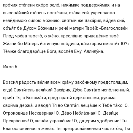
про́чия сте́пени ско́ро зело́, ники́мже поддержи́мая, и на
высоча́йший сте́пень восте́кши, ста́ла еси́, укрепля́ема
неви́димою си́­лою Бо́­жиею; свя­ты́й же Заха́рия, ви́­дев сие́,
объя́т бе Ду́­хом Бо́­жи­им и ре­че́ ма­те­ри Тво­е́й: «Бла­го­сло­ве́н
Плод чре́ва тво­его́, о же́но, пресла́вно приведе́ние твое́:
Жи́з­ни бо Ма́­терь и́стинную вво́диши, ка́­ко храм вмести́т Ю?»
Те́м­же бла­го­да­ря́­ще Бо́­га, воспе́л Ему́: Алли­лу́иа.
Икос 6
Воз­сия́ ра́­дость ве́лия всем хра́­му зако́нному предстоя́щим,
ег­да́ Святи́тель ве­ли́­кий Заха́рия, Ду́­ха Свя­та́­го ис­по́л­нен­ный,
прия́т Тя, о Бо­го­ма́­ти, пред враты́ церко́вными, рука́ма
свои́ма держа́, и вводя́ Тя во Свя­та́я, веща́ше к Те­бе́ та́­ко: О,
От­ро­ко­ви́­це Нескве́рная! О, Де́­во Небла́зная! О, Деви́це
Прекра́сная! О, жена́м укра­ше́­ние! О, дще́рям удо­бре́­ние! Ты
Бла­го­сло­ве́н­ная в же­на́х, Ты препросла́вленная чис­то­то́ю, Ты