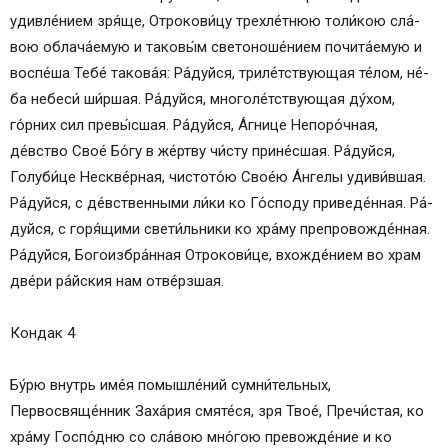
удивле́нием зря́ще, От­ро­ко­ви́­цу трехле́тнюю толи́кою сла́­
вою облача́емую и таковы́м светоноше́нием почита́емую и
воспе́ша Те­бе́ та­ко­ва́я: Ра́­дуй­ся, триле́тствующая те́­лом, не́­
ба не­бе­си́ ши́ршая. Ра́­дуй­ся, многоле́тствующая ду́­хом,
го́рних сил превы́сшая. Ра́­дуй­ся, А́гнице Непоро́чная,
де́вство Свое́ Бо́­гу в же́ртву чи́сту прине́сшая. Ра́­дуй­ся,
Голуби́це Нескве́рная, чис­то­то́ю Свое́ю А́н­ге­лы удиви́вшая.
Ра́­дуй­ся, с де́вственными ли́ки ко Го́с­по­ду приведе́нная. Ра́­
дуй­ся, с горя́щими све­ти́ль­ни­ки ко хра́­му препровожде́нная.
Ра́­дуй­ся, Бо­го­из­бра́н­ная От­ро­ко­ви́­це, вхожде́нием во храм
две́ри ра́йс­кия нам отве́рзшая.
Кондак 4
Бу́­рю внутрь име́я по­мыш­ле́­ний су­мни́­тель­ных,
Первосвяще́нник Заха́рия смяте́ся, зря Твое́, Пре­чи́с­тая, ко
хра́­му Госпо́дню со сла́­вою мно́гою превожде́ние и ко