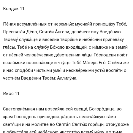
Кондак 11
Пе́­ния всеумиле́нныя от неземны́х мусики́й приноша́ху Те­бе́,
Пре­свя­та́я Де́­во, Святи́и А́нгели, деви́ческому Введе́нию
Тво­ему́ служа́ще и ве­се́­лие творя́ше и небе́снии припева́ху
гла́сы, Те­бе́ на слу́жбу Бо́­жию входя́щей, с ни́миже на зем­ли́
от пе́сней че­ло­ве́­чес­ких де́вственнии ли́­цы Го́сподеви пою́т,
псало́мски вос­пе­ва́ю­ще и чту́ще Те­бе́ Ма́­терь Его́. С ни́­ми же
и нас спо­до́­би чи́с­ты­ми умы́ и нескве́рными ус­ты́ воспе́ти о
честне́м Введе́нии Тво­е́м: Алли­лу́иа.
Икос 11
Светоприе́мная нам возсия́ла еси́ свеща́, Бо­го­ро́­ди­це, во
храм Госпо́день прише́дши, ра́­дость велича́йшую та́­мо
светя́щи и на мо­ли́т­ве во Свя­та́я Свя­ты́х горя́щи, отону́доже
и облиста́ла еси́ небе́сною чис­то­то́ю все­му́ ми́­ру, во тьме