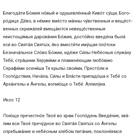
Бла­го­да́­ти Бо́­жия но́вый и оду­шев­ле́н­ный Киво́т су́­щи, Бо­го­
ро́­ди­це Де́­во, в не́м­же вме́с­то ма́нны чу́вственныя и ве­ще́ст­
вен­ных скрижа́лей вмеща́ются невеще́ственныя
неистощи́мыя дарова́ния Бо́­жия, досто́йно введе́на была́
еси́ во Свя­та́я Свя­ты́х, я́ко вмести́ти иму́щая пло́тски
Безнача́льное Сло́­во Бо́­жие, иде́­же Си́­лы Не­бе́с­ныя служа́ху
Те­бе́, стра́шнии Херуви́ми и пламене́ющии лю­бо́­вию
Серафи́ми осени́ша Тя крылы́ свои́ми, Престо́ли и
Госпо́дствия, Нача́ла, Си́­лы и Вла́сти припадо́ша к Те­бе́ со
Арха́нгелы и А́н­ге­лы, во­пию́­ще о Те­бе́: Алли­лу́иа.
Икос 12
Пою́­ще пре­чест­но́е Твое́ во храм Госпо́день Введе́ние, хва́­
лим вси Твое́ пречу́дное во Свя­та́я Свя­ты́х со А́н­ге­лы
спребыва́ние и не­бе́с­ным хле́бом пита́ние, по­кло­ня́­ем­ся