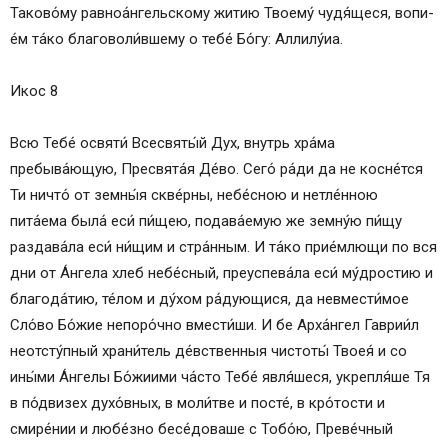
Таково́му равноа́нгельскому жи­тию Тво­ему́ чудя́­щеся, во­пи­
е́м та́­ко благоволи́вшему о те­бе́ Бо́­гу: Алли­лу́иа.
Икос 8
Всю Те­бе́ освяти́ Всесвяты́й Дух, внутрь хра́ма
пребыва́ющую, Пре­свя­та́я Де́­во. Се­го́ ра́­ди да не косне́тся
Ти ничто́ от зем­ны́я скве́р­ны, небе́сною и нетле́нною
пита́ема была́ еси́ пи́щею, подава́емую же зем­ну́ю пи́щу
раздава́ла еси́ ни́щим и стра́нным. И та́­ко прие́млющи по вся
дни от А́н­ге­ла хлеб не­бе́с­ный, преуспева́ла еси́ му́дростию и
бла­го­да́­тию, те́­лом и ду́­хом ра́дующися, да невмести́мое
Сло́­во Бо́­жие непоро́чно вмести́ши. И бе Ар­ха́н­гел Гаврии́л
неотсту́пный храни́тель де́вственныя чис­то­ты́ Твоея́ и со
ины́ми А́н­ге­лы Бо́­жи­ими ча́сто Те­бе́ явля́­ше­ся, укрепля́ше Тя
в по́двизех духо́вных, в мо­ли́т­ве и посте́, в кро́­тос­ти и
смире́нии и лю­бе́з­но бесе́доваше с То­бо́ю, Пре­ве́ч­ный