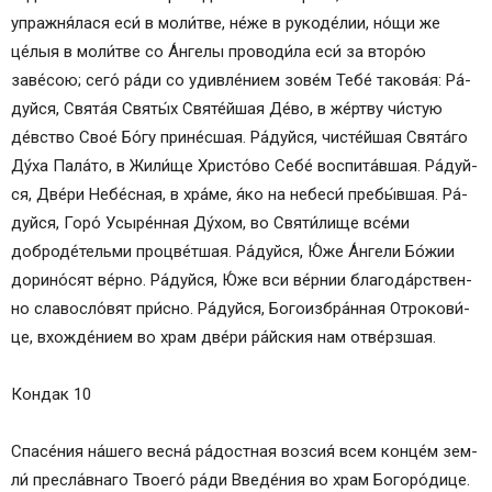
упражня́лася еси́ в мо­ли́т­ве, не́­же в рукоде́лии, но́щи же
це́лыя в мо­ли́т­ве со А́н­ге­лы проводи́ла еси́ за второ́ю
заве́сою; се­го́ ра́­ди со удивле́нием зо­ве́м Те­бе́ та­ко­ва́я: Ра́­
дуй­ся, Свя­та́я Свя­ты́х Святе́йшая Де́­во, в же́ртву чи́стую
де́вство Свое́ Бо́­гу прине́сшая. Ра́­дуй­ся, чисте́йшая Свя­та́­го
Ду́­ха Па­ла́­то, в Жи­ли́­ще Хрис­то́­во Се­бе́ воспита́вшая. Ра́­дуй­
ся, Две́ри Не­бе́с­ная, в хра́­ме, я́ко на не­бе­си́ пребы́вшая. Ра́­
дуй­ся, Горо́ Усыре́нная Ду́­хом, во Святи́лище все́­ми
доброде́тельми процве́тшая. Ра́­дуй­ся, Ю́же А́нгели Бо́жии
дорино́сят ве́р­но. Ра́­дуй­ся, Ю́же вси ве́рнии бла­го­да́р­ствен­
но славосло́вят при́с­но. Ра́­дуй­ся, Бо­го­из­бра́н­ная От­ро­ко­ви́­
це, вхожде́нием во храм две́ри ра́йс­кия нам отве́рзшая.
Кондак 10
Спа­се́­ния на́­ше­го весна́ ра́­дост­ная воз­сия́ всем конце́м зем­
ли́ пресла́внаго Тво­его́ ра́­ди Введе́ния во храм Бо­го­ро́­ди­це.