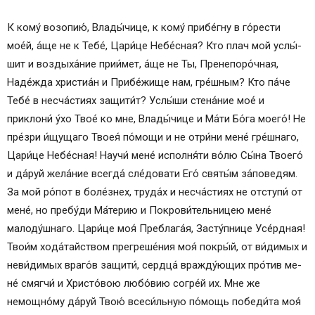
К кому́ возопию́, Вла­ды́­чи­це, к кому́ прибе́гну в го́рести
мое́й, а́ще не к Те­бе́, Ца­ри́­це Не­бе́с­ная? Кто плач мой услы́­
шит и воздыха́ние прии́мет, а́ще не Ты, Пренепоро́чная,
Наде́жда хри­сти­а́н и При­бе́­жи­ще нам, гре́ш­ным? Кто па́­че
Те­бе́ в несча́стиях защити́т? Услы́­ши стена́ние мое́ и
приклони́ у́хо Твое́ ко мне, Вла­ды́­чи­це и Ма́­ти Бо́­га мо­его́! Не
пре́­зри и́щущаго Твоея́ по́­мо­щи и не от­ри́­ни ме­не́ гре́ш­на­го,
Ца­ри́­це Не­бе́с­ная! Нау­чи́ ме­не́ исполня́ти во́лю Сы́­на Тво­его́
и да́­руй же­ла́­ние всег­да́ сле́довати Его́ свя­ты́м за́поведям.
За мой ро́пот в бо­ле́з­нех, труда́х и несча́стиях не от­сту­пи́ от
ме­не́, но пребу́ди Ма́терию и Покрови́тельницею ме­не́
малоду́шнаго. Ца­ри́­це моя́ Преблага́я, За­сту́п­ни­це Усе́рд­ная!
Тво­и́м хо­да́­тай­ством прегреше́ния моя́ по­кры́й, от ви́­ди­мых и
не­ви́­ди­мых вра­го́в защити́, серд­ца́ вражду́ющих про́тив ме­
не́ смягчи́ и Хри­сто́­вою лю­бо́­вию со­гре́й их. Мне же
немощно́му да́­руй Твою́ всеси́льную по́­мощь победи́та моя́