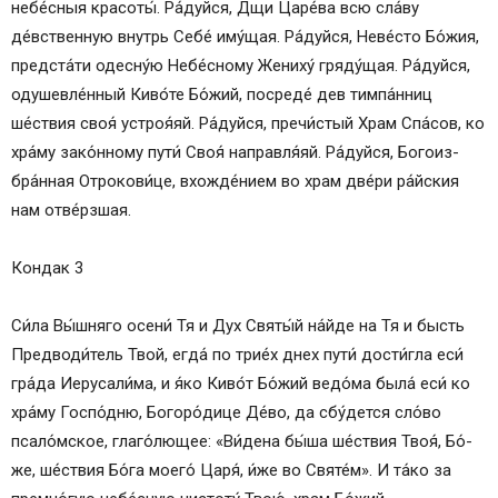
не­бе́с­ныя красоты́. Ра́­дуй­ся, Дщи Ца­ре́­ва всю сла́­ву
Молитва.
де́вственную внутрь Се­бе́ иму́щая. Ра́­дуй­ся, Не­ве́с­то Бо́­жия,
Тропарь, гллс 4
пред­ста́­ти одесну́ю Небе́сному Жениху́ гряду́щая. Ра́­дуй­ся,
Кондак, глас 4
оду­шев­ле́н­ный Киво́те Бо́­жий, посреде́ дев тимпа́нниц
Величание
ше́ствия своя́ устроя́яй. Ра́­дуй­ся, пре­чи́с­тый Храм Спа́сов, ко
хра́­му зако́нному пу­ти́ Своя́ направля́яй. Ра́­дуй­ся, Бо­го­из­
бра́н­ная От­ро­ко­ви́­це, вхожде́нием во храм две́ри ра́йс­кия
нам отве́рзшая.
Кондак 3
Си́­ла Вы́ш­ня­го осени́ Тя и Дух Свя­ты́й на́йде на Тя и бысть
Предводи́тель Твой, ег­да́ по трие́х днех пу­ти́ дости́гла еси́
гра́­да Иерусали́ма, и я́ко Киво́т Бо́­жий ведо́ма была́ еси́ ко
хра́­му Госпо́дню, Бо­го­ро́­ди­це Де́­во, да сбу́дется сло́­во
псало́мское, глаго́лющее: «Ви́дена бы́ша ше́ствия Твоя́, Бо́­
же, ше́ствия Бо́­га мо­его́ Ца­ря́, и́же во Святе́м». И та́­ко за