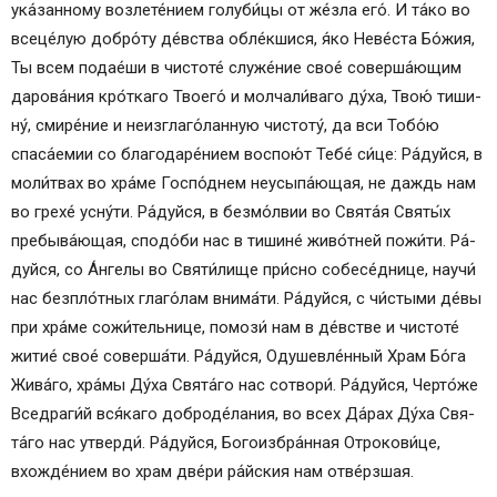
ука́занному возлете́нием голуби́цы от же́зла его́. И та́­ко во
всеце́лую доб­ро́­ту де́вст­ва обле́кшися, я́ко Неве́ста Бо́­жия,
Ты всем подае́ши в чис­то­те́ служе́ние свое́ соверша́ющим
дарова́ния кро́ткаго Тво­его́ и молчали́ваго ду́­ха, Твою́ ти­ши­
ну́, сми­ре́­ние и неизглаго́ланную чис­то­ту́, да вси То­бо́ю
спаса́емии со благодаре́нием воспою́т Те­бе́ си́­це: Ра́­дуй­ся, в
мо­ли́т­вах во хра́­ме Госпо́днем неусыпа́ющая, не даждь нам
во грехе́ усну́ти. Ра́­дуй­ся, в безмо́лвии во Свя­та́я Свя­ты́х
пребыва́ющая, спо­до́­би нас в тишине́ живо́тней пожи́ти. Ра́­
дуй­ся, со А́н­ге­лы во Святи́лище при́с­но собесе́днице, нау­чи́
нас безпло́тных глаго́лам внима́ти. Ра́­дуй­ся, с чи́с­ты­ми де́­вы
при хра́­ме сожи́тельнице, помози́ нам в де́встве и чис­то­те́
жи­тие́ свое́ соверша́ти. Ра́­дуй­ся, Оду­шев­ле́н­ный Храм Бо́­га
Жи­ва́­го, хра́мы Ду́­ха Свя­та́­го нас со­тво­ри́. Ра́­дуй­ся, Черто́же
Вседраги́й вся́­ка­го доброде́лания, во всех Да́рах Ду́­ха Свя­
та́­го нас утвер­ди́. Ра́­дуй­ся, Бо­го­из­бра́н­ная От­ро­ко­ви́­це,
вхожде́нием во храм две́ри ра́йс­кия нам отве́рзшая.