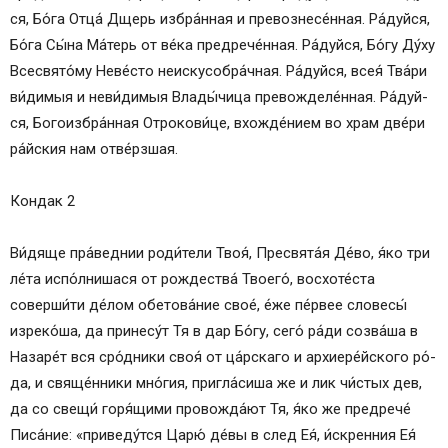
Икос 10
ся, Бо́­га От­ца́ Дщерь избра́нная и пре­воз­не­се́н­ная. Ра́­дуй­ся,
Кондак 11 .
Бо́­га Сы́­на Ма́­терь от ве́­ка предрече́нная. Ра́­дуй­ся, Бо́­гу Ду́ху
Икос 11
Всесвято́му Не­ве́с­то неискусобра́чная. Ра́­дуй­ся, всея́ Тва́­ри
Кондак 12
ви́­ди­мыя и неви́димыя Влады́чица превожделе́нная. Ра́­дуй­
Икос 12
ся, Бо­го­из­бра́н­ная От­ро­ко­ви́­це, вхожде́нием во храм две́ри
Кондак 13
ра́йс­кия нам отве́рзшая.
Молитва.
Тропарь, гллс 4
Кондак 2
Кондак, глас 4
Величание
Ви́­дя­ще пра́веднии роди́тели Твоя́, Пре­свя­та́я Де́­во, я́ко три
Кондак 1
ле́та испо́лнишася от рождества́ Тво­его́, восхоте́ста
Икос 1
соверши́ти де́­лом обетова́ние свое́, е́же пе́рвее сло­ве­сы́
Кондак 2
изреко́ша, да принесу́т Тя в дар Бо́­гу, се­го́ ра́­ди созва́ша в
Икос 2
Назаре́т вся сро́дники своя́ от ца́рскаго и архиере́йского ро́­
Кондак 3
да, и свя­ще́н­ни­ки мно́­гия, пригла́сиша же и лик чи́стых дев,
Икос 3
да со свещи́ горя́щими провожда́ют Тя, я́ко же предрече́
Кондак 4
Писа́ние: «приведу́тся Ца­рю́ де́­вы в след Ея́, и́скренния Ея́