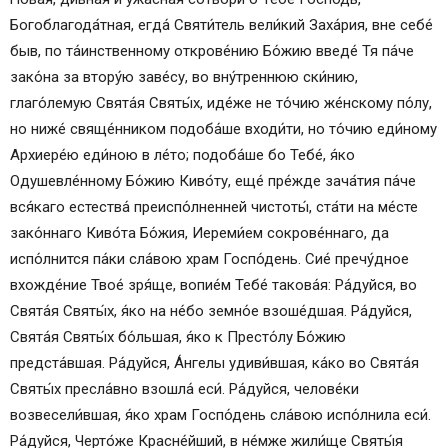
Богоблагода́тная, ег­да́ Святи́тель ве­ли́­кий Заха́рия, вне се­бе́
быв, по та́инственному открове́нию Бо́­жию введе́ Тя па́­че
зако́на за втору́ю заве́су, во вну́треннюю ски́нию,
глаго́лемую Свя­та́я Свя­ты́х, иде́­же не то́­чию же́нскому по́лу,
но ни­же́ свяще́нником подоба́ше входи́ти, но то́­чию еди́­но­му
Архиере́ю еди́ною в ле́то; подоба́ше бо Те­бе́, я́ко
Одушевле́нному Бо́­жию Киво́ту, еще́ пре́ж­де зача́тия па́­че
вся́­ка­го ес­тест­ва́ преиспо́лненней чис­то­ты́, ста́ти на ме́сте
зако́ннаго Киво́та Бо́­жия, Иереми́ем сокрове́ннаго, да
испо́лнится па́­ки сла́­вою храм Госпо́день. Сие́ пречу́дное
вхожде́ние Твое́ зря́ще, во­пи­е́м Те­бе́ та­ко­ва́я: Ра́­дуй­ся, во
Свя­та́я Свя­ты́х, я́ко на не́­бо земно́е взоше́дшая. Ра́­дуй­ся,
Свя­та́я Свя­ты́х бо́льшая, я́ко к Пре­сто́­лу Бо́­жию
предста́вшая. Ра́­дуй­ся, А́н­ге­лы удиви́вшая, ка́­ко во Свя­та́я
Свя­ты́х пресла́вно взошла́ еси́. Ра́­дуй­ся, че­ло­ве́­ки
возвесели́вшая, я́ко храм Госпо́день сла́­вою испо́лнила еси́.
Ра́­дуй­ся, Черто́же Красне́йший, в не́м­же жи­ли́­ще Свя­ты́я