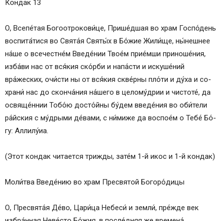
Кондак 13
О, Все­пе́­тая Богоотрокови́це, Прише́дшая во храм Госпо́день
воспита́тися во Свя­та́я Свя­ты́х в Бо́­жие Жи­ли́­ще, ны́нешнее
на́­ше о всечестне́м Введе́нии Тво­е́м прие́мши приноше́ния,
из­ба́­ви нас от вся́­кия ско́р­би и на­па́с­ти и ис­ку­ше́­ний
вра́жеских, очи́с­ти ны от вся́­кия скве́р­ны пло́­ти и ду́­ха и со­
хра­ни́ нас до сконча́ния на́­ше­го в целому́дрии и чис­то­те́, да
освяще́ннии То­бо́ю досто́йны бу́дем введе́ния во оби́­те­ли
ра́йс­кия с му́дрыми де́вами, с ни́миже да воспое́м о Те­бе́ Бо́­
гу: Алли­лу́иа.
(Этот кондак чи­та­ет­ся трижды, за­те́м 1-й икос и 1-й кондак)
Мо­ли́т­ва Введе́нию во храм Пре­свя­той Бо­го­ро́­ди­цы
О, Пре­свя­та́я Де́­во, Цари́ца Не­бе­си́ и зем­ли́, пре́ж­де век
избра́нная Не­ве́с­то Бо́­жия, в после́дняя же вре­ме­на́