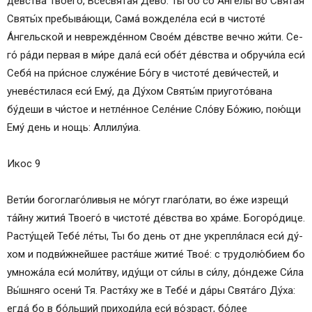
де́вст­ва Тво­его́, Всесвята́я Де́­во. Ты бо со А́н­ге­лы во Свя­та́я
Свя­ты́х пребыва́ющи, Сама́ вожделе́ла еси́ в чис­то­те́
А́нгельской и неврежде́нном Сво­е́м де́встве веч­но жи́ти. Се­
го́ ра́­ди пер­вая в ми́­ре дала́ еси́ обе́т де́вст­ва и обручи́ла еси́
Себя́ на при́сное служе́ние Бо́­гу в чис­то­те́ деви́честей, и
уневе́стилася еси́ Ему́, да Ду́­хом Свя­ты́м приугото́вана
бу́деши в чи́с­тое и не­тле́н­ное Се­ле́­ние Сло́­ву Бо́­жию, пою́щи
Ему́ день и нощь: Алли­лу́иа.
Икос 9
Ве­ти́и богоглаго́ливыя не мо́гут гла­го́­ла­ти, во е́же изрещи́
та́й­ну жи­тия́ Тво­его́ в чис­то­те́ де́вст­ва во хра́­ме. Бо­го­ро́­ди­це.
Расту́щей Те­бе́ ле́­ты, Ты бо день от дне укрепля́лася еси́ ду́­
хом и подви́жнейшее растя́ше жи­тие́ Твое́: с трудолю́бием бо
умножа́ла еси́ мо­ли́т­ву, иду́щи от си́­лы в си́­лу, до́ндеже Си́­ла
Вы́ш­ня­го осени́ Тя. Растя́ху же в Те­бе́ и да́ры Свя­та́­го Ду́­ха:
ег­да́ бо в бо́льший приходи́ла еси́ во́зраст, бо́лее