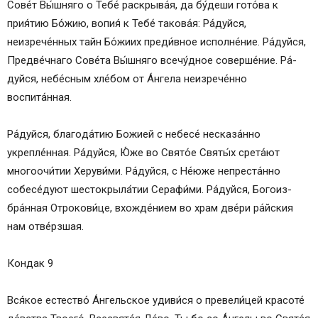
Сове́т Вы́ш­ня­го о Те­бе́ раскрыва́я, да бу́деши гото́ва к
прия́тию Бо́­жию, вопия́ к Те­бе́ та­ко­ва́я: Ра́­дуй­ся,
неизрече́нных тайн Бо́­жи­их преди́вное ис­пол­не́­ние. Ра́­дуй­ся,
Предве́чнаго Сове́та Вы́ш­ня­го всечу́дное соверше́ние. Ра́­
дуй­ся, не­бе́с­ным хле́бом от А́н­ге­ла неизрече́нно
воспита́нная.
Ра́­дуй­ся, бла­го­да́­тию Бо­жией с не­бе­се́ несказа́нно
укрепле́нная. Ра́­дуй­ся, Ю́же во Свято́е Свя­ты́х срета́ют
многоочи́тии Херуви́ми. Ра́­дуй­ся, с Не́ю­же непреста́нно
собесе́дуют шестокрыла́тии Серафи́ми. Ра́­дуй­ся, Бо­го­из­
бра́н­ная От­ро­ко­ви́­це, вхожде́нием во храм две́ри ра́йс­кия
нам отве́рзшая.
Кондак 9
Вся́­кое ес­тес­тво́ А́н­гель­ское уди­ви́­ся о превели́цей красоте́