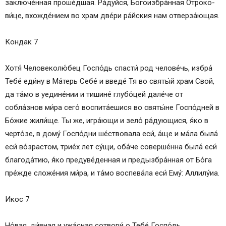
заключе́нная проше́дшая. Ра́­дуй­ся, Бо­го­из­бра́н­ная От­ро­ко­
ви́­це, вхожде́нием во храм две́ри ра́йс­кия нам отверза́ющая.
Кондак 7
Хо­тя́ Человеколю́бец Гос­по́дь спас­ти́ род челове́чь, избра́
Те­бе́ еди́ну в Ма́­терь Се­бе́ и введе́ Тя во свя­ты́й храм Свой,
да та́­мо в уедине́нии и тишине́ глубо́цей да­ле́­че от
собла́знов ми́­ра се­го́ воспита́ешися во святы́не Госпо́дней в
Бо́­жие жи­ли́­ще. Ты же, игра́ющи и зело́ ра́дующися, я́ко в
черто́зе, в до­му́ Госпо́дни ше́ствовала еси́, а́ще и ма́ла была́
еси́ во́зрастом, трие́х лет су́­щи, оба́­че соверше́нна была́ еси́
бла­го­да́­тию, я́ко предуве́денная и предызбра́нная от Бо́­га
пре́ж­де сложе́ния ми́­ра, и та́­мо воспева́ла еси́ Ему́: Алли­лу́иа.
Икос 7
Но́вая, ди́в­ная и ужа́сная со­тво­ри́ о Те­бе́ Гос­по́дь,