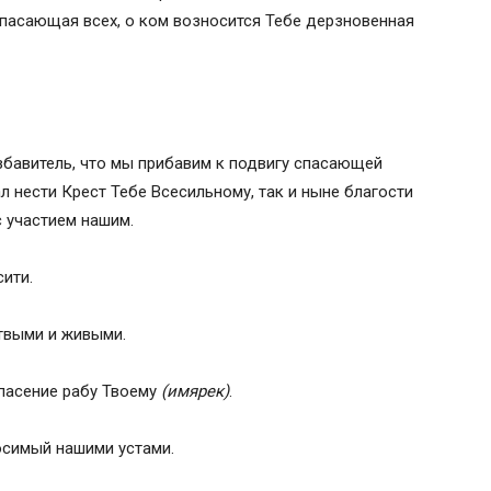
пасающая всех, о ком возносится Тебе дерзновенная
збавитель, что мы прибавим к подвигу спасающей
 нести Крест Тебе Всесильному, так и ныне благости
с участием нашим.
сити.
твыми и живыми.
пасение рабу Твоему
(имярек)
.
осимый нашими устами.