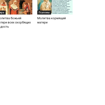
ера
Псаломы
олитва божьей
Молитва кормящей
тери всех скорбящих
матери
адость