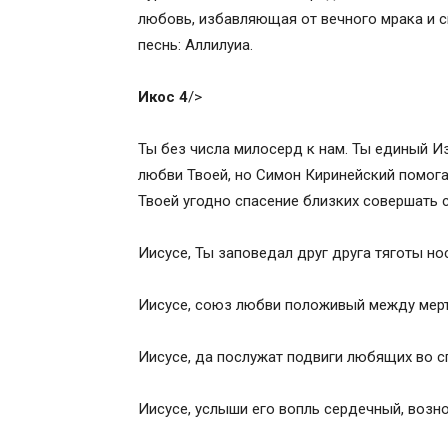
любовь, избавляющая от вечного мрака и с
песнь: Аллилуиа.
Икос 4
/>
Ты без числа милосерд к нам. Ты единый И
любви Твоей, но Симон Киринейский помогал
Твоей угодно спасение близких совершать 
Иисусе, Ты заповедал друг друга тяготы но
Иисусе, союз любви положивый между мер
Иисусе, да послужат подвиги любящих во с
Иисусе, услыши его вопль сердечный, возн