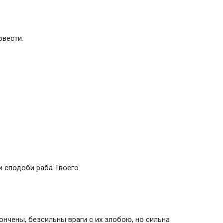
.
овести.
и сподоби раба Твоего.
ончены, безсильны враги с их злобою, но сильна