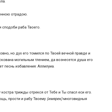
ла.
венною отрадою.
и сподоби раба Твоего.
овно, но дух его томился по Твоей вечной правде и
 скована могильным тлением, да вознесется душа его
т песнь избавления: Аллилуиа.
костра трижды отрекся от Тебе и Ты спасл еси его.
ощь, прости и рабу Твоему
(имярек)
многовидныя