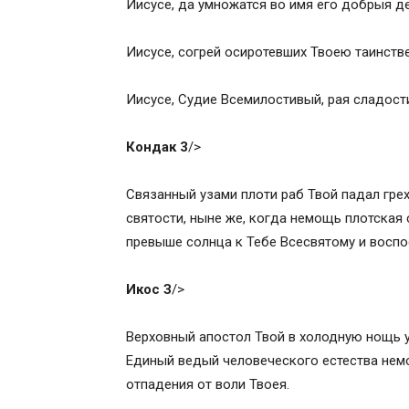
Иисусе, да умножатся во имя его добрыя де
Иисусе, согрей осиротевших Твоею таинст
Иисусе, Судие Всемилостивый, рая сладост
Кондак 3
/>
Связанный узами плоти раб Твой падал грех
святости, ныне же, когда немощь плотская
превыше солнца к Тебе Всесвятому и воспое
Икос З
/>
Верховный апостол Твой в холодную нощь у 
Единый ведый человеческого естества нем
отпадения от воли Твоея.