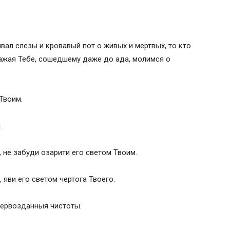
ивал слезы и кровавый пот о живых и мертвых, то кто
ажая Тебе, сошедшему даже до ада, молимся о
оумершего дома?
Твоим.
.
те
, не забуди озарити его светом Твоим.
яви его светом чертога Твоего.
первозданныя чистоты.