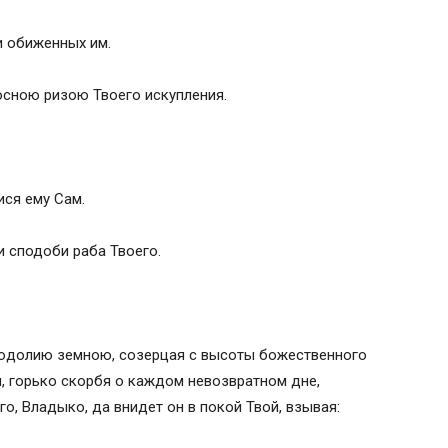
и обиженных им.
осною ризою Твоего искупления.
ися ему Сам.
и сподоби раба Твоего.
 юдолию земною, созерцая с высоты божественного
и, горько скорбя о каждом невозвратном дне,
о, Владыко, да внидет он в покой Твой, взывая:
: