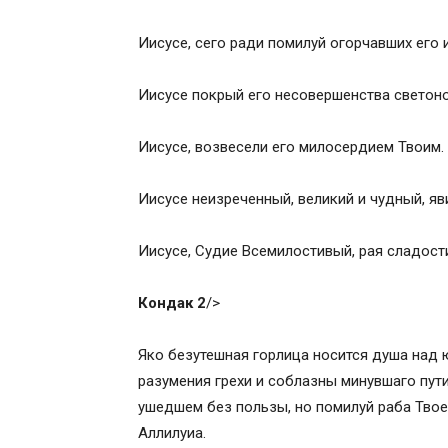
Кондак 7
Икос 7
Иисусе, сего ради помилуй огорчавших его 
Кондак 8
Икос 8
Иисусе покрый его несовершенства светон
Кондак 9
Икос 9
Иисусе, возвесели его милосердием Твоим.
Кондак 10
Икос 10
Иисусе неизреченный, великий и чудный, яв
Кондак 11
Икос 11
Иисусе, Судие Всемилостивый, рая сладост
Кондак 12
Икос 12
Кондак 2
/>
Кондак 13
Икос 1
Яко безутешная горлица носится душа над
Кондак 1
разумения грехи и соблазны минувшаго пут
Молитва за единоумершего
ушедшем без пользы, но помилуй раба Твоег
Сохранить акафист в социальных сетях
Аллилуиа.
Поминовение усопших