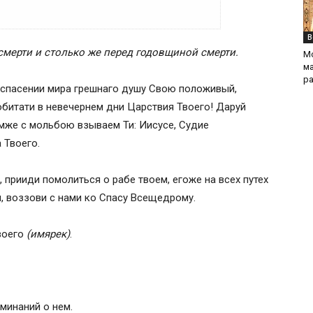
В
смерти и столько же перед годовщиной смерти.
М
ма
а единоумершего
р
спасении мира грешнаго душу Свою положивый,
битати в невечернем дни Царствия Твоего! Даруй
мже с мольбою взываем Ти: Иисусе, Судие
 Твоего.
прииди помолиться о рабе твоем, егоже на всех путех
и, воззови с нами ко Спасу Всещедрому.
Твоего
(имярек)
.
оминаний о нем.