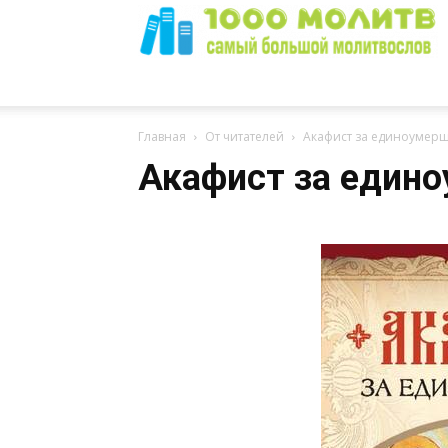
1000
Главная
От читателей
Акафист за единоумерш
Акафист за един
Молитв