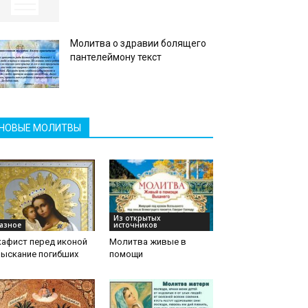
Молитва о здравии болящего
пантелеймону текст
НОВЫЕ МОЛИТВЫ
Из открытых
азное
источников
кафист перед иконой
Молитва живые в
зыскание погибших
помощи