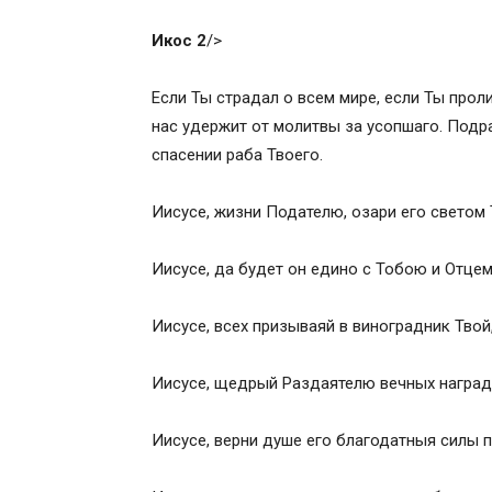
Что такое акафист
Икос 2
/>
Структура акафиста об единоумершем
Мытарства души после смерти
Если Ты страдал о всем мире, если Ты прол
Зачем читать акафист?
нас удержит от молитвы за усопшаго. Подр
Как читать акафист
спасении раба Твоего.
В какие дни читается акафист?
Как правильно читать акафист за един
Иисусе, жизни Подателю, озари его светом 
Как помочь усопшему?
Духовная милостыня
Иисусе, да будет он едино с Тобою и Отцем
Можно ли читать акафист на могиле?
Мнения священнослужителей об акафис
Иисусе, всех призываяй в виноградник Твой
Иисусе, щедрый Раздаятелю вечных наград, 
Иисусе, верни душе его благодатныя силы 