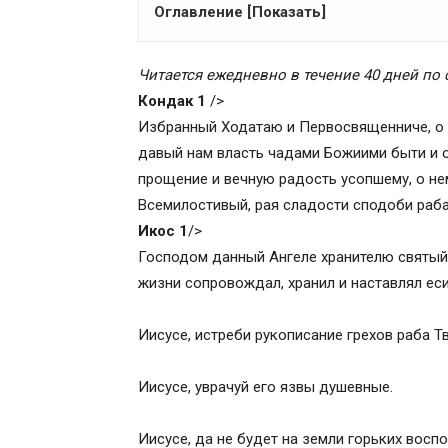
Оглавление [Показать]
Значение акафиста за единоумершего
Читается ежедневно в течение 40 дней по 
Текст акафиста за единоумершего
Кондак 1
/>
О том, как правильно читать акафист з
Избранный Ходатаю и Первосвященниче, о 
Кондак 1
давый нам власть чадами Божиими быти и о
Икос 1
прощение и вечную радость усопшему, о не
Кондак 2
Всемилостивый, рая сладости сподоби раба
Икос 2
Икос 1
/>
Кондак 3
Господом данный Ангеле хранителю святый, 
Икос 3
жизни сопровождал, хранил и наставлял еc
Кондак 4
Икос 4
Иисусе, истреби рукописание грехов раба 
Кондак 5
Икос 5
Иисусе, уврачуй его язвы душевные.
Кондак 6
Икос 6
Иисусе, да не будет на земли горьких восп