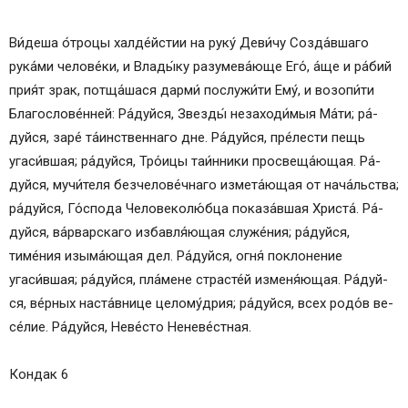
Ви́деша о́т­ро­цы халде́йстии на ру­ку́ Деви́чу Со­зда́в­ша­го
рука́ми че­ло­ве́­ки, и Вла­ды́­ку разумева́юще Его́, а́ще и ра́бий
прия́т зрак, по­тща́­ша­ся дарми́ послужи́ти Ему́, и возопи́ти
Благослове́нней: Ра́­дуй­ся, Звезды́ незаходи́мыя Ма́­ти; ра́­
дуй­ся, заре́ та́инственнаго дне. Ра́­дуй­ся, пре́­лес­ти пещь
угаси́вшая; ра́­дуй­ся, Тро́ицы таи́нники про­све­ща́ю­щая. Ра́­
дуй­ся, мучи́теля безчелове́чнаго измета́ющая от нача́льства;
ра́­дуй­ся, Го́с­по­да Человеколю́бца показа́вшая Хри­ста́. Ра́­
дуй­ся, ва́рварскаго из­бав­ля́ю­щая слу­же́­ния; ра́­дуй­ся,
тиме́ния изыма́ющая дел. Ра́­дуй­ся, ог­ня́ по­кло­не­ние
угаси́вшая; ра́­дуй­ся, пла́мене страс­те́й изменя́ющая. Ра́­дуй­
ся, ве́р­ных нас­та́в­ни­це це­ло­му́д­рия; ра́­дуй­ся, всех ро­до́в ве­
се́­лие. Ра́­дуй­ся, Не­ве́с­то Не­не­ве́ст­ная.
Кондак 6