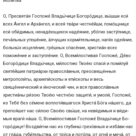
Мо­лит­ва
О, Пре­свя­та́я Гос­по­же́ Вла­ды́­чи­це Бо­го­ро́­ди­це, вы́шши еси́
всех А́н­гел и Ар­ха́н­гел, и всея́ тва́­ри честне́йши, по­мо́щ­ни­це
еси́ оби́­ди­мых, ненаде́ющихся на­де́я­ние, убо́­гих за­сту́п­ни­це,
пе­ча́ль­ных уте­ше́­ние, а́лчущих корми́тельнице, на­ги́х оде­я́ние,
больны́х ис­це­ле́­ние, гре́ш­ных спа­се́­ние, хри­сти­а́н всех
поможе́ние и за­ступ­ле́­ние. О, Все­ми́­лос­ти­вая Гос­по­же́, Де́­во
Бо­го­ро́­ди­це Вла­ды́­чи­це, ми́­лос­тию Твое́ю спа­си́ и по­ми́­луй
святе́йшия патриа́рхи пра­во­сла́вныя, преосвяще́нныя
митрополи́ты, архиепи́скопы и епи́скопы и весь
свяще́ннический и и́ноческий чин, и вся пра­во­сла́вныя
христиа́ны ри́­зою Твое́ю чест­но́ю защити́; и умо­ли́, Гос­по­же́,
из Те­бе́ без се́­ме­не воплоти́вшагося Хри­ста́ Бо́­га на́­ше­го, да
препоя́шет нас си́­лою Свое́ю свы́­ше, на неви́димыя и ви́­ди­
мыя вра­ги́ на́­ша. О, Все­ми́­лос­ти­вая Гос­по­же́ Вла­ды́­чи­це Бо­
го­ро́­ди­це! Воз­дви́г­ни нас из глу­би­ны́ гре­хо́в­ныя и из­ба́­ви нас
от гла́­да, губи́тельства, от тру́­са и по­то́­па, от ог­ня́ и ме­ча́, от