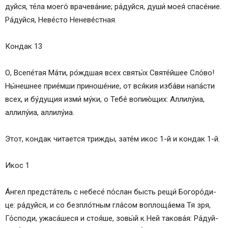
дуй­ся, те́­ла мо­его́ врачева́ние; ра́­дуй­ся, ду­ши́ моея́ спа­се́­ние.
Ра́­дуй­ся, Не­ве́с­то Не­не­ве́ст­ная.
Кондак 13
О, Все­пе́­тая Ма́­ти, ро́жд­шая всех свя­ты́х Свя­те́й­шее Сло́­во!
Ны́нешнее прие́мши при­но­ше́­ние, от вся́­кия из­ба́­ви на­па́с­ти
всех, и бу́­ду­щия из­ми́ му́­ки, о Те­бе́ во­пию́­щих: Алли­лу́иа,
алли­лу́иа, алли­лу́иа.
Этот, кондак чи­та­ет­ся трижды, за­те́м икос 1-й и кондак 1-й.
Икос 1
А́н­гел пред­ста́­тель с не­бе­се́ по́с­лан бысть ре­щи́ Бо­го­ро́­ди­
це: ра́­дуй­ся, и со безпло́тным гла́сом воплоща́ема Тя зря,
Го́с­по­ди, ужаса́шеся и стоя́ше, зо­вы́й к Ней та­ко­ва́я: Ра́­дуй­