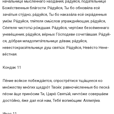
нача́льнице мы́сленнаго назда́ния; ра́­дуй­ся, пода́тельнице
Бо­же́ст­вен­ныя бла́­гос­ти. Ра́­дуй­ся, Ты бо обнови́ла еси́
зача́тыя сту́дно; ра́­дуй­ся, Ты бо наказа́ла еси́ окра́денныя
умо́м. Ра́­дуй­ся, тли́теля смы́слов упраждня́ющая; ра́­дуй­ся,
Се́ятеля чис­то­ты́ ро́жд­шая. Ра́­дуй­ся, черто́же безсе́меннаго
уневе́щения; ра́­дуй­ся, ве́р­ных Го́сподеви сочета́вшая. Ра́­дуй­
ся, до́б­рая младопита́тельнице де́­вам; ра́­дуй­ся,
невестокраси́тельнице душ свя­ты́х. Ра́­дуй­ся, Не­ве́с­то Не­не­
ве́ст­ная.
Кондак 11
Пе́­ние вся́­кое побежда́ется, спростре́тися тща́щееся ко
мно́жеству мно́гих щед­ро́т Тво­и́х: равночи́сленныя бо песка́
пе́сни а́ще при­но́­сим Ти, Ца­рю́ Свя­ты́й, ни­что́же соверша́ем
досто́йно, я́же дал еси́ нам, Те­бе́ во­пию́­щим: Алли­лу́иа.
Икос 11