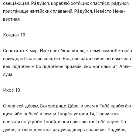
све­ща́ю­щая. Ра́­дуй­ся, кораблю́ хотя́щих спас­ти́­ся; ра́­дуй­ся,
при­ста́­ни­ще жите́йских пла́ваний. Ра́­дуй­ся, Не­ве́с­то Не­не­
ве́ст­ная.
Кондак 10
Спас­ти́ хо­тя́ мир, И́же всех Украси́тель, к се­му́ самообетова́н
при­и́де, и Па́стырь сый, я́ко Бог, нас ра́­ди яви́­ся по нам че­ло­
ве́к: подо́бным бо подо́бное при­зва́в, я́ко Бог слы́шит: Алли­
лу́иа.
Икос 10
Сте­на́ еси́ де́­вам, Бо­го­ро́­ди­це Де́­во, и всем к Те­бе́ при­бе­га́ю­
щим: и́бо не­бе­се́ и зем­ли́ Тво­ре́ц устро́и Тя, Пре­чи́с­тая,
все́лься во утро́­бе Тво­е́й, и вся приглаша́ти Те­бе́ нау­чи́: Ра́­
дуй­ся, сто́л­пе де́вст­ва; ра́­дуй­ся, дверь спа­се́­ния. Ра́­дуй­ся,