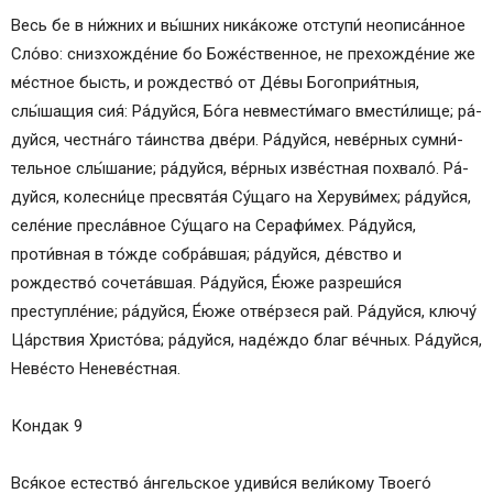
Весь бе в ни́ж­них и вы́ш­них ни­ка́­ко­же от­сту­пи́ не­опи­са́н­ное
Сло́­во: снизхожде́ние бо Бо­же́ст­вен­ное, не прехожде́ние же
ме́стное бысть, и рождество́ от Де́­вы Богоприя́тныя,
слы́шащия сия́: Ра́­дуй­ся, Бо́­га не­вме­сти́­ма­го вмес­ти́­ли­ще; ра́­
дуй­ся, честна́го та́инства две́ри. Ра́­дуй­ся, не­ве́р­ных су­мни́­
тель­ное слы́­ша­ние; ра́­дуй­ся, ве́р­ных из­ве́ст­ная по­хва­ло́. Ра́­
дуй­ся, колесни́це пре­свя­та́я Су́щаго на Херуви́мех; ра́­дуй­ся,
се­ле́­ние пре­сла́в­ное Су́щаго на Серафи́мех. Ра́­дуй­ся,
проти́вная в то́жде собра́вшая; ра́­дуй­ся, де́вство и
рождество́ сочета́вшая. Ра́­дуй­ся, Е́ю­же разреши́ся
преступле́ние; ра́­дуй­ся, Е́ю­же отве́рзеся рай. Ра́­дуй­ся, ключу́
Ца́рст­вия Хри­сто́­ва; ра́­дуй­ся, на­де́ж­до благ ве́ч­ных. Ра́­дуй­ся,
Не­ве́с­то Не­не­ве́ст­ная.
Кондак 9
Вся́­кое ес­тес­тво́ а́н­гель­ское уди­ви́­ся ве­ли́­кому Тво­его́