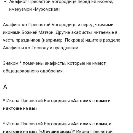
Акафист Пресвятой Богородице перед Ея иконой,
именуемой «Муромская»
Акафист ко Пресвятой Богородице и перед чтимыми
иконами Божией Матери. Другие акафисты, читаемые в
честь праздников (например, Покрова) ищите в разделе
Акафисты ко Господу и праздникам.
Знаком
*
помечены акафисты, которые не имеют
общецерковного одобрения.
А
*
Икона Пресвятой Богородицы «
Аз
есмь
с
вами
и
никтоже
на
вы
»
*
Икона Пресвятой Богородицы «
Аз
есмь
с
вами
, и
никтоже
на
вы
» («
Леушинская
»)
*
Икона Пресвятой