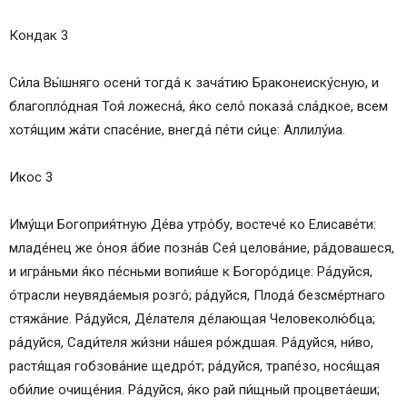
Кондак 3
Си́­ла Вы́ш­ня­го осени́ тог­да́ к зача́тию Браконеиску́сную, и
благопло́дная Тоя́ ложесна́, я́ко село́ по­ка­за́ сла́дкое, всем
хотя́щим жа́ти спа­се́­ние, внег­да́ пе́­ти си́­це: Алли­лу́иа.
Икос 3
Иму́­щи Богоприя́тную Де́ва утро́бу, востече́ ко Елисаве́ти:
младе́нец же о́ноя а́бие по­зна́в Сея́ целова́ние, ра́довашеся,
и игра́ньми я́ко пе́снь­ми во­пия́­ше к Бо­го­ро́­ди­це: Ра́­дуй­ся,
о́трасли не­увя­да́­емыя розго́; ра́­дуй­ся, Плода́ безсме́ртнаго
стяжа́ние. Ра́­дуй­ся, Де́лателя де́лающая Человеколю́бца;
ра́­дуй­ся, Сади́теля жи́з­ни на́шея ро́жд­шая. Ра́­дуй­ся, ни́во,
растя́щая гобзова́ние щед­ро́т; ра́­дуй­ся, трапе́зо, нося́щая
оби́­лие очище́ния. Ра́­дуй­ся, я́ко рай пи́щный процвета́еши;