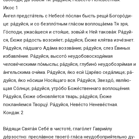
Е
Икос 1
Ж
А́н­гел пред­ста́­тель с Не­бе­се́ по́с­лан бысть ре­щи́ Бо­го­ро́­ди­
З
це: ра́­дуй­ся, и со безпло́тным гла́сом воплоща́ема Тя зря,
И
Го́с­по­ди, ужаса́шеся и стоя́ше, зо­вы́й к Ней та­ко­ва́я: Ра́­дуй­
К
ся, Е́ю­же ра́­дость возсия́ет; ра́­дуй­ся, Е́ю­же кля́тва изче́знет.
Л
Ра́­дуй­ся, па́д­ша­го Ада́ма воззва́ние; ра́­дуй­ся, слез Е́виных
М
из­бав­ле́­ние. Ра́­дуй­ся, высото́ неудобовосходи́мая
Н
челове́ческими по́мыслы; ра́­дуй­ся, глубино́ неудобозри́мая и
О
а́нгельскима очи́­ма. Ра́­дуй­ся, я́ко еси́ Царе́во седа́лище; ра́­
П
дуй­ся, я́ко но́сиши Но­ся́­ща­го вся. Ра́­дуй­ся, Звез­до́, яв­ля́ю­
С
щая Со́лн­це; ра́­дуй­ся, утро́бо Бо­же́ст­вен­на­го воплоще́ния.
Т
Ра́­дуй­ся, Е́ю­же обновля́ется тварь; ра́­дуй­ся, Е́ю­же
У
покланя́емся Твор­цу́. Ра́­дуй­ся, Не­ве́с­то Не­не­ве́ст­ная.
Ф
Кондак 2
Х
Ц
Ви́­дя­щи Свя­та́я Се­бе́ в чис­то­те́, глаго́лет Гаврии́лу
Ч
де́рзостно: пре­сла́в­ное тво­его́ гла́­са неудобоприя́тельно ду­