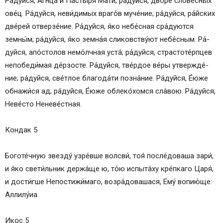
Ра́­дуй­ся, А́гнца и Па́стыря Ма́­ти; ра́­дуй­ся, дво́ре слове́сных
ове́ц. Ра́­дуй­ся, не­ви́­ди­мых вра­го́в муче́ние; ра́­дуй­ся, ра́йс­ких
две́рей отверзе́ние. Ра́­дуй­ся, я́ко не­бе́с­ная сра́дуются
земны́м; ра́­дуй­ся, я́ко зем­на́я сликовству́ют не­бе́с­ным. Ра́­
дуй­ся, апо́с­то­лов не­мо́лч­ная ус­та́; ра́­дуй­ся, стра­сто­те́рп­цев
не­по­бе­ди́­мая де́рзосте. Ра́­дуй­ся, тве́р­дое ве́­ры утвер­жде́­
ние; ра́­дуй­ся, све́т­лое бла­го­да́­ти позна́ние. Ра́­дуй­ся, Е́ю­же
обнажи́ся ад; ра́­дуй­ся, Е́ю­же облеко́хомся сла́­вою. Ра́­дуй­ся,
Не­ве́с­то Не­не­ве́ст­ная.
Кондак 5
Боготе́чную звезду́ узре́вше волсви́, тоя́ после́доваша зари́,
и я́ко свети́льник держа́ще ю, то́ю испыта́ху кре́пкаго Ца­ря́,
и дости́гше Непостижи́маго, воз­ра́­до­ва­ша­ся, Ему́ во­пию́­ще:
Алли­лу́иа.
Икос 5