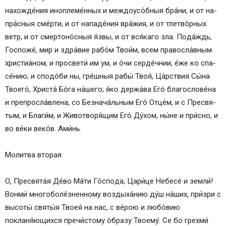
нахожде́ния ино­пле­ме́н­ных и меж­до­усо́б­ныя бра́­ни, и от на­
пра́с­ныя сме́р­ти, и от нападе́ния вра́­жия, и от тлетво́рных
ветр, и от смер­то­но́с­ныя я́з­вы, и от вся́­ка­го зла. По­да́ждь,
Гос­по­же́, мир и здра́­вие ра­бо́м Тво­и́м, всем правосла́вным
христиа́ном, и про­све­ти́ им ум, и о́чи серде́чнии, е́же ко спа­
се́­нию; и спо­до́­би ны, гре́ш­ныя ра­бы́ Твоя́, Ца́рст­вия Сы́­на
Тво­его́, Хри­ста́ Бо́­га на́­ше­го; я́ко дер­жа́­ва Его́ благослове́на
и препросла́влена, со Без­на­ча́ль­ным Его́ От­це́м, и с Пре­свя­
тым, и Бла­ги́м, и Жи­во­тво­ря́­щим Его́ Ду́­хом, ны́­не и при́с­но, и
во ве́­ки ве­ко́в. Ами́нь.
Мо­лит­ва вторая
О, Пре­свя­та́я Де́­во Ма́­ти Го́с­по­да, Ца­ри́­це Не­бе­се́ и зем­ли́!
Вонми́ многоболе́зненному воздыха́нию ду́­ш на́ших, при́­зри с
вы­со­ты́ свя­ты́я Твоея́ на нас, с ве́­рою и лю­бо́­вию
покланя́ющихся пре­чи́с­то­му о́б­ра­зу Тво­ему́. Се бо грех­ми́