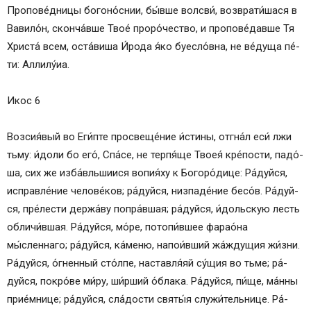
Пропове́дницы богоно́снии, бы́вше волсви́, возврати́шася в
Вавило́н, сконча́вше Твое́ проро́чество, и пропове́давше Тя
Хри­ста́ всем, оста́виша И́рода я́ко буесло́вна, не ве́дуща пе́­
ти: Алли­лу́иа.
Икос 6
Возсия́вый во Еги́пте про­све­ще́­ние и́с­ти­ны, отгна́л еси́ лжи
тьму: и́до­ли бо его́, Спа́­се, не тер­пя́­ще Твоея́ кре́­пос­ти, па­до́­
ша, сих же изба́вльшиися вопия́ху к Бо­го­ро́­ди­це: Ра́­дуй­ся,
ис­прав­ле́­ние че­ло­ве́­ков; ра́­дуй­ся, низпаде́ние бесо́в. Ра́­дуй­
ся, пре́­лес­ти держа́ву попра́вшая; ра́­дуй­ся, и́доль­скую лесть
обличи́вшая. Ра́­дуй­ся, мо́ре, потопи́вшее фарао́на
мы́сленнаго; ра́­дуй­ся, ка́­ме­ню, напои́вший жа́ждущия жи́з­ни.
Ра́­дуй­ся, о́гненный сто́л­пе, на­став­ля́яй су́щия во тьме; ра́­
дуй­ся, по­кро́­ве ми́­ру, ши́рший о́блака. Ра́­дуй­ся, пи́­ще, ма́нны
прие́мнице; ра́­дуй­ся, сла́дости свя­ты́я служи́тельнице. Ра́­