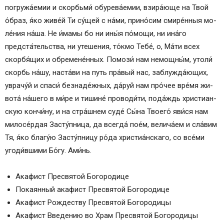
погружа́емии и скорбьми́ обурева́емии, взира́юще на Твой
о́б­раз, я́ко живе́й Ти су́­щей с на́­ми, при­но́­сим смире́нныя мо­
ле́­ния на́­ша. Не и́ма­мы бо ни ины́я по́­мо­щи, ни ина́го
предста́тельства, ни уте­ше­ния, то́кмо Те­бе́, о, Ма́­ти всех
скор­бя́­щих и об­ре­ме­не́н­ных. Помози́ нам не­мощ­ны́м, утоли́
скорбь на́­шу, наста́ви на путь пра́вый нас, заблужда́ющих,
уврачу́й и спа­си́ безнаде́жных, да́­руй нам про́чее вре́­мя жи­
во­та́ на́­ше­го в ми́­ре и тишине́ проводи́ти, по­да́ждь хри­сти­ан­
скую кон­чи́­ну, и на стра́шнем су­де́ Сы́­на Тво­его́ яви́­ся нам
ми­ло­се́р­дая За­сту́п­ни­ца, да всег­да́ по­е́м, ве­ли­ча́­ем и сла́­вим
Тя, я́ко благу́ю За­сту́п­ни­цу ро́­да хри­сти­а́н­ска­го, со все́­ми
угоди́вшими Бо́­гу. Ами́нь.
Акафист Пресвятой Богородице
Покаянный акафист Пресвятой Богородице
Акафист Рождеству Пресвятой Богородицы
Акафист Введению во Храм Пресвятой Богородицы