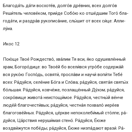
Бла­го­да́ть да́­ти вос­хо­те́в, дол­го́в дре́в­них, всех дол­го́в
Реши́тель че­ло­ве́­ком, при­и́де Со­бо́ю ко отше́дшим Того́ бла­
го­да́­ти, и раздра́в рукописа́ние, слы́шит от всех си́­це: Алли­
лу́иа.
Икос 12
Пою́­ще Твое́ Рождество́, хва́­лим Тя вси, я́ко оду­шев­ле́н­ный
храм, Бо­го­ро́­ди­це: во Тво­е́й бо все­ли́в­ся утро́­бе содержа́й
вся ру­ко́ю Гос­по́дь, освяти́, просла́ви и нау­чи́ вопи́ти Те­бе́
всех: Ра́­дуй­ся, се­ле́­ние Бо́­га и Сло́ва; ра́­дуй­ся, свя­та́я свя­ты́х
бо́льшая. Ра́­дуй­ся, ковче́же, позлаще́нный Ду́­хом; ра́­дуй­ся,
со­кро́­ви­ще жи­во­та́ не­ис­то­щи́­мое. Ра́­дуй­ся, чест­ны́й ве́н­че
лю­де́й бла­го­чес­ти́­вых; ра́­дуй­ся, честна́я по­хва­ло́ иере́ев
благогове́йных. Ра́­дуй­ся, це́рк­ве не­по­ко­ле­би́­мый сто́л­пе; ра́­
дуй­ся, Ца́рст­вия неруши́мая сте­но́. Ра́­дуй­ся, Е́ю­же
воздви́жутся по­бе́­ды; ра́­дуй­ся, Е́ю­же низпа́дают врази́. Ра́­