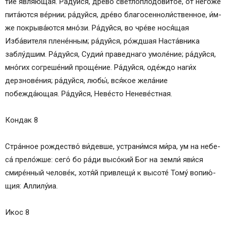
тие́ яв­ля́ю­щая. Ра́­дуй­ся, дре́­во светлоплодови́тое, от него́же
пита́ются ве́рнии; ра́­дуй­ся, дре́­во бла­го­сен­но­ли́ст­вен­ное, и́м­
же покрыва́ются мно́­зи. Ра́­дуй­ся, во чре́ве нося́щая
Изба́вителя плене́нным; ра́­дуй­ся, ро́жд­шая Наста́вника
заблу́дшим. Ра́­дуй­ся, Судии́ пра­вед­на­го умоле́ние; ра́­дуй­ся,
мно́гих со­гре­ше́­ний про­ще́­ние. Ра́­дуй­ся, оде́ж­до на­ги́х
дерзнове́ния; ра́­дуй­ся, лю­бы́, вся́­кое же­ла́­ние
побежда́ющая. Ра́­дуй­ся, Не­ве́с­то Не­не­ве́ст­ная.
Кондак 8
Стра́н­ное рождество́ ви́­дев­ше, устра­ни́м­ся ми́­ра, ум на не­бе­
са́ прело́жше: се­го́ бо ра́­ди высо́кий Бог на зем­ли́ яви́­ся
смире́нный че­ло­ве́к, хо­тя́й привлещи́ к вы­со­те́ Тому́ во­пию́­
щия: Алли­лу́иа.
Икос 8