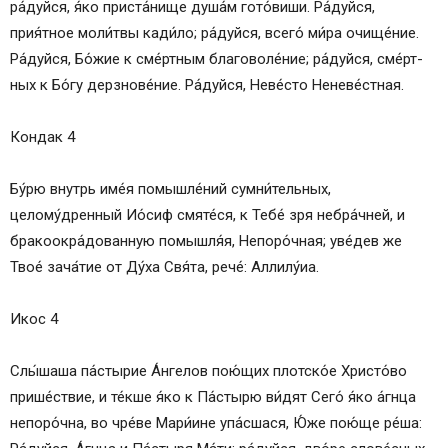
ра́­дуй­ся, я́ко при­ста́­ни­ще ду­ша́м гото́виши. Ра́­дуй­ся,
прия́тное мо­ли́т­вы ка­ди́­ло; ра́­дуй­ся, всего́ ми́­ра очи­ще́­ние.
Ра́­дуй­ся, Бо́­жие к сме́ртным благоволе́ние; ра́­дуй­ся, сме́рт­
ных к Бо́­гу дерз­но­ве́­ние. Ра́­дуй­ся, Не­ве́с­то Не­не­ве́ст­ная.
Кондак 4
Бу́­рю внутрь име́я по­мыш­ле́­ний су­мни́­тель­ных,
целому́дренный Ио́сиф смяте́ся, к Те­бе́ зря небра́чней, и
бракоокра́дованную помышля́я, Непоро́чная; уве́­дев же
Твое́ зача́тие от Ду́­ха Свя́та, ре­че́: Алли­лу́иа.
Икос 4
Слы́шаша па́стырие А́н­ге­лов пою́щих плотско́е Хрис­то́­во
прише́ствие, и те́кше я́ко к Па́­сты­рю ви́дят Се­го́ я́ко а́гнца
непоро́чна, во чре́ве Мари́ине упа́сшася, Ю́же пою́­ще ре́ша: