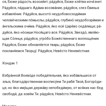
ся, Е́ю­же ра́­дость возсия́ет; ра́­дуй­ся, Е́ю­же кля́тва изче́знет.
Ра́­дуй­ся, па́д­ша­го Ада́ма воззва́ние; ра́­дуй­ся, слез Е́виных
из­бав­ле́­ние. Ра́­дуй­ся, высото́ неудобовосходи́мая
челове́ческими по́мыслы; ра́­дуй­ся, глубино́ неудобозри́мая и
а́нгельскима очи́­ма. Ра́­дуй­ся, я́ко еси́ Царе́во седа́лище; ра́­
дуй­ся, я́ко но́сиши Но­ся́­ща­го вся. Ра́­дуй­ся, Звез­до́, яв­ля́ю­
щая Со́лн­це; ра́­дуй­ся, утро́бо Бо­же́ст­вен­на­го воплоще́ния.
Ра́­дуй­ся, Е́ю­же обновля́ется тварь; ра́­дуй­ся, Е́ю­же
покланя́емся Твор­цу́. Ра́­дуй­ся, Не­ве́с­то Не­не­ве́ст­ная.
Кондак 1
Взбра́нной Воево́де победи́тельная, я́ко из­ба́вль­ше­ся от
злых, бла­го­да́р­ствен­ная воспису́ем Ти раби́ Твои́, Бо­го­ро́­ди­
це; но я́ко иму́щая держа́ву непобеди́мую, от вся́­ких нас бед
сво­боди́, да зо­ве́м Ти: ра́­дуй­ся, Не­ве́с­то Не­не­ве́ст­ная.