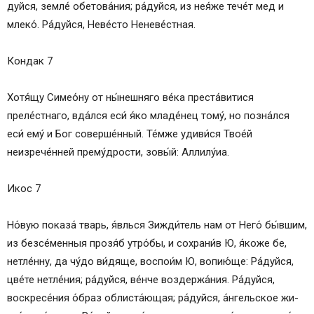
дуй­ся, земле́ обетова́ния; ра́­дуй­ся, из нея́же тече́т мед и
млеко́. Ра́­дуй­ся, Не­ве́с­то Не­не­ве́ст­ная.
Кондак 7
Хо­тя́­щу Симео́ну от ны́нешняго ве́­ка преста́витися
преле́стнаго, вда́лся еси́ я́ко младе́нец тому́, но позна́лся
еси́ ему́ и Бог со­вер­ше́н­ный. Те́м­же уди­ви́­ся Тво­е́й
неизрече́нней пре­му́д­ро­сти, зо­вы́й: Алли­лу́иа.
Икос 7
Но́вую по­ка­за́ тварь, я́вль­ся Зижди́тель нам от Не­го́ бы́вшим,
из безсе́менныя прозя́б утро́бы, и сохрани́в Ю, я́ко­же бе,
нетле́нну, да чу́­до ви́­дя­ще, воспои́м Ю, во­пию́­ще: Ра́­дуй­ся,
цве́­те не­тле́­ния; ра́­дуй­ся, ве́н­че воз­дер­жа́­ния. Ра́­дуй­ся,
воскресе́ния о́б­раз облиста́ющая; ра́­дуй­ся, а́н­гель­ское жи­