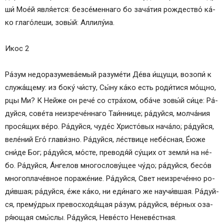
Э
ши́ Мое́й явля́­ет­ся: безсе́меннаго бо зача́тия рождество́ ка́­
Что такое акафист?
ко глаго́леши, зо­вы́й: Алли­лу́иа.
Покров — любимый осенний праздник
Перед какой иконой молиться
Икос 2
«Всецарица» — помощница всем и каждому
Как следует читать акафист
Ра́­зум недоразумева́емый ра­зу­ме́­ти Де́ва и́щу­щи, возо­пи́ к
АКАФИСТ ПРЕСВЯТОЙ БОГОРОДИЦЕ ПРЕД
служа́щему: из боку́ чи́сту, Сы́­ну ка́­ко есть роди́тися мо́щно,
ИКОНОЙ «ВСЕЦАРИЦА»
рцы Ми? К Ней­же он ре­че́ со стра́­хом, оба́­че зо­вы́й си́­це: Ра́­
Акафист Пресвятой Богородице — слушать
дуй­ся, сове́та не­из­ре­че́н­наго Таи́ннице; ра́­дуй­ся, молча́ния
онлайн
прося́щих ве́ро. Ра́­дуй­ся, чу­де́с Хри­сто́­вых на­ча́­ло; ра́­дуй­ся,
ве­ле́­ний Его́ глави́зно. Ра́­дуй­ся, ле́ствице не­бе́с­ная, Е́ю­же
сни́­де Бог; ра́­дуй­ся, мо́сте, преводя́й су́­щих от зем­ли́ на не́­
бо. Ра́­дуй­ся, А́н­ге­лов многослову́щее чу́­до; ра́­дуй­ся, бесо́в
многоплаче́вное пораже́ние. Ра́­дуй­ся, Свет неизрече́нно ро­
ди́в­шая; ра́­дуй­ся, е́же ка́­ко, ни еди́­на­го же научи́вшая. Ра́­дуй­
ся, прему́дрых превосходя́щая ра́­зум; ра́­дуй­ся, ве́р­ных оза­
ря́ю­щая смы́слы. Ра́­дуй­ся, Не­ве́с­то Не­не­ве́ст­ная.