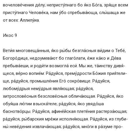
вочелове́чения де́лу; непристу́пнаго бо я́ко Бо́­га, зря́ще всем
присту́пнаго Че­ло­ве́­ка, нам у́бо спребыва́юща, слы́шаща же
от всех: Алли­лу́иа.
Икос 9
Ве­ти́я мно­го­ве­ща́н­ныя, я́ко ры́­бы без­гла́с­ныя ви́­дим о Те­бе́,
Бо­го­ро́­ди­це, недоумева́ют бо гла­го́­ла­ти, е́же ка́­ко и Де́ва
пре­бы­ва́е­ши, и роди́ти возмогла́ еси́. Мы же, та́ин­ству ди­вя́­
ще­ся, ве́р­но во­пи­е́м: Ра́­дуй­ся, пре­му́д­ро­сти Бо́­жия при­я́те­ли­
ще, ра́­дуй­ся, про­мыш­ле́­ния Его́ со­кро́­ви­ще. Ра́­дуй­ся,
любому́дрыя нему́дрыя яв­ля́ю­щая; ра́­дуй­ся,
хитрослове́сныя безслове́сныя об­ли­ча́ю­щая. Ра́­дуй­ся, я́ко
обуя́ша лю́тии взыска́теле; ра́­дуй­ся, я́ко увядо́ша
баснотво́рцы. Ра́­дуй­ся, афине́йская плете́ния рас­тер­за́ю­щая;
ра́­дуй­ся, ры́барския мре́жи исполня́ющая. Ра́­дуй­ся, из глу­би­
ны́ неве́дения извлача́ющая; ра́­дуй­ся, мно́ги в ра́зуме про­