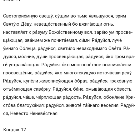
Све­то­при­е́м­ную све­щу́, су́­щим во тьме я́вльшуюся, зрим
Свя­ту́ю Де́ву, не­ве­ще́ст­вен­ный бо вжига́ющи огнь,
наставля́ет к ра́зуму Боже́ственному вся, за­ре́ю ум про­све­
ща́ю­щая, зва́нием же почита́емая, си́­ми: Ра́­дуй­ся, луче́
у́мнаго Со́лн­ца; ра́­дуй­ся, све­ти́­ло незаходи́маго Све́­та. Ра́­
дуй­ся, мо́л­ние, ду́­ши про­све­ща́ю­щая; ра́­дуй­ся, я́ко гром вра­
ги́ устра­ша́ю­щая. Ра́­дуй­ся, я́ко многосве́тлое возсиява́еши
про­све­ще́­ние; ра́­дуй­ся, я́ко многотеку́щую источа́еши ре­ку́.
Ра́­дуй­ся, купе́ли живопису́ющая о́б­раз; ра́­дуй­ся, грехо́вную
отъе́млющая скве́рну. Ра́­дуй­ся, ба́­не, омы­ва́ю­щая со́­весть;
ра́­дуй­ся, ча́ше, че́рплющая ра́­дость. Ра́­дуй­ся, обоня́ние Хри­
сто́­ва благоуха́ния; ра́­дуй­ся, жи­во­те́ та́йнаго ве­се́­лия. Ра́­дуй­
ся, Не­ве́с­то Не­не­ве́ст­ная.
Кондак 12