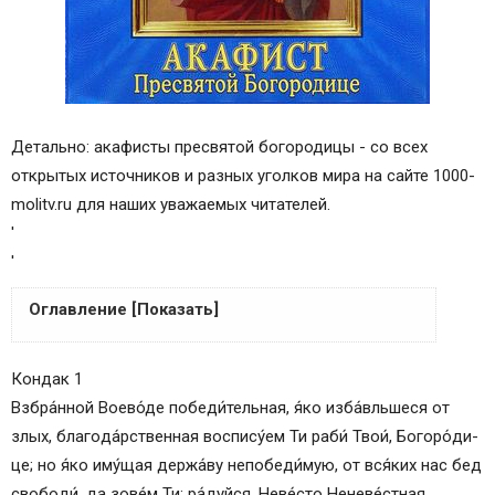
Детально: акафисты пресвятой богородицы - со всех
открытых источников и разных уголков мира на сайте 1000-
molitv.ru для наших уважаемых читателей.
'
'
Оглавление [Показать]
А
Кондак 1
Б
Взбра́нной Воево́де победи́тельная, я́ко из­ба́вль­ше­ся от
В
злых, бла­го­да́р­ствен­ная воспису́ем Ти раби́ Твои́, Бо­го­ро́­ди­
Г
це; но я́ко иму́щая держа́ву непобеди́мую, от вся́­ких нас бед
Д
сво­бо­ди́, да зо­ве́м Ти: ра́­дуй­ся, Не­ве́с­то Не­не­ве́ст­ная.