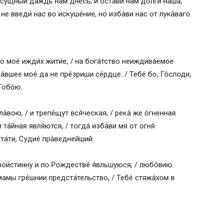
насу́щный да́ждь нам днесь; и оста́ви нам до́лги на́ша,
е введи́ нас во искуше́ние, но изба́ви нас от лука́ваго.
но мое́ ижди́х жити́е, / на бога́тство неиждива́емое
а́вшее мое́ да не пре́зриши се́рдце. / Тебе́ бо, Го́споди,
Тобо́ю.
а́вою, / и трепе́щут вся́ческая, / река́ же о́гненная
 та́йная явля́ются, / тогда́ изба́ви мя от огня́
ста́ти, Судие́ пра́веднейший.
вои́стинну и по Рождестве́ я́вльшуюся, / любо́вию
́мамы гре́шнии предста́тельство, / Тебе́ стяжа́хом в