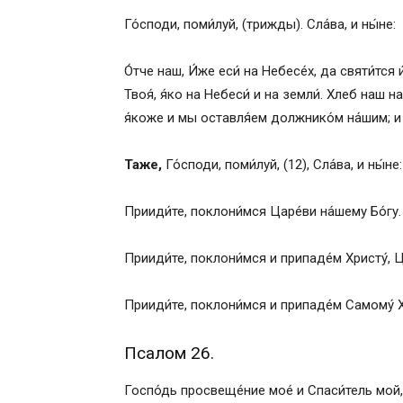
вспоминается в книгах отеческих и в ж
Го́споди, поми́луй, (трижды). Сла́ва, и ны́не:
принесен от Святой горы преподобны
О́тче наш, И́же еси́ на Небесе́х, да святи́тся 
Твоя́, я́ко на Небеси́ и на земли́. Хлеб наш 
я́коже и мы оставля́ем должнико́м на́шим; и н
Таже,
Го́споди, поми́луй, (12), Сла́ва, и ны́не:
Прииди́те, поклони́мся Царе́ви на́шему Бо́гу.
Прииди́те, поклони́мся и припаде́м Христу́, Ц
Прииди́те, поклони́мся и припаде́м Самому́ Хр
Псалом 26.
Госпо́дь просвеще́ние мое́ и Спаси́тель мой,