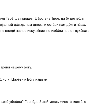
итиях и мучениях многих святых, и который
м Досифеем, архимандритом Печерским
и́мя Твое́, да прии́дет Ца́рствие Твое́, да бу́дет во́ля
насу́щный да́ждь нам днесь; и оста́ви нам до́лги на́ша,
е введи́ нас во искуше́ние, но изба́ви нас от лука́ваго.
аре́ви на́шему Бо́гу.
исту́, Царе́ви и Бо́гу на́шему.
 кого́ убою́ся? Госпо́дь Защи́титель живота́ моего́, от