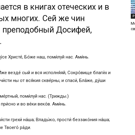
ется в книгах отеческих и в
ых многих. Сей же чин
Р
М
ы преподобный Досифей,
с
.
́се Христе́, Бо́же наш, поми́луй нас. Ами́нь.
И́же везде́ сый и вся исполня́яй, Сокро́вище благи́х и
чи́сти ны от вся́кия скве́рны, и спаси́, Бла́же, ду́ши
сме́ртный, поми́луй нас. (Трижды.)
 при́сно и во ве́ки веко́в. Ами́нь.
и́сти грехи́ на́ша; Влады́ко, прости́ беззако́ния на́ша;
е Твоего́ ра́ди.
нные во дни и в ночи, который