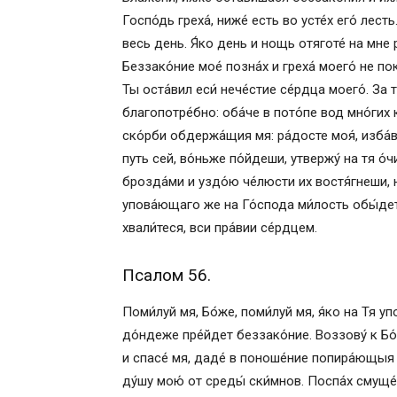
Госпо́дь греха́, ниже́ есть во усте́х eго́ лесть
весь день. Я́ко день и нощь отяготе́ на мне ру
Беззако́ние мое́ позна́х и греха́ моего́ не по
Ты оста́вил еси́ нече́стие се́рдца моего́. За
благопотре́бно: оба́че в пото́пе вод мно́гих 
ско́рби обдержа́щия мя: ра́досте моя́, изба́
путь сей, во́ньже по́йдеши, утвержу́ на тя о́ч
брозда́ми и уздо́ю че́люсти их востя́гнеши, 
упова́ющаго же на Го́спода ми́лость обы́дет.
хвали́теся, вси пра́вии се́рдцем.
Псалом 56.
Поми́луй мя, Бо́же, поми́луй мя, я́ко на Тя упо
до́ндеже пре́йдет беззако́ние. Воззову́ к Бо́
и спасе́ мя, даде́ в поноше́ние попира́ющыя м
ду́шу мою́ от среды́ ски́мнов. Поспа́х смуще́