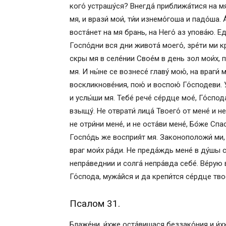
кого́ устрашу́ся? Внегда́ приближа́тися на м
мя, и врази́ мои́, ти́и изнемо́гоша и падо́ша.
воста́нет на мя брань, на Него́ аз упова́ю. Ед
Госпо́дни вся дни живота́ моего́, зре́ти ми к
скры мя в селе́нии Свое́м в день зол мои́х, п
мя. И ны́не се вознесе́ главу́ мою́, на враги́ 
воскликнове́ния, пою́ и воспою́ Го́сподеви. У
и услы́ши мя. Тебе́ рече́ се́рдце мое́, Го́спода
взыщу́. Не отврати́ лица́ Твоего́ от мене́ и н
не отри́ни мене́, и не оста́ви мене́, Бо́же Спа
Госпо́дь же восприя́т мя. Законоположи́ ми, Г
враг мои́х ра́ди. Не преда́ждь мене́ в ду́шы 
непра́веднии и солга́ непра́вда себе́. Ве́рую 
Го́спода, мужа́йся и да крепи́тся се́рдце твое
Псалом 31.
Блаже́ни, и́хже оста́вишася беззако́ния и и́х