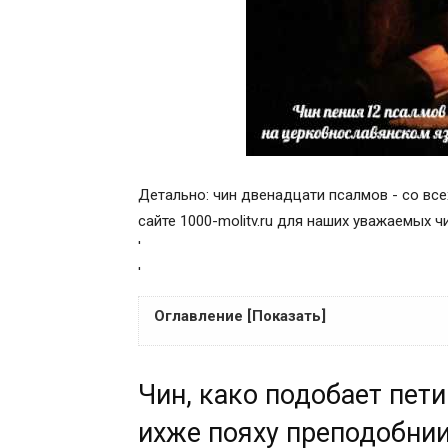
Детально: чин двенадцати псалмов - со все
сайте 1000-molitv.ru для наших уважаемых ч
'
'
Оглавление [Показать]
Чин, како подобает пети дванадесять п
Чин, како подобает пет
отцы пустыннии во дни и в нощи, о нихж
житиях и мучениях святых многих. Сей ж
ихже пояху преподобнии
преподобный Досифей, архимандрит Пе