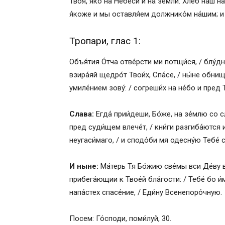
Твоя́, я́ко на Небеси́ и на земли́. Хлеб наш 
я́коже и мы оставля́ем должнико́м на́шим; и н
Тропари, глас 1:
Объя́тия О́тча отве́рсти ми потщи́ся, / блу́д
взира́яй щедро́т Твои́х, Спа́се, / ны́не обнищ
умиле́нием зову́: / согреши́х на не́бо и пред 
Слава:
Егда́ прии́деши, Бо́же, на зе́млю со сл
пред суди́щем влече́т, / кни́ги разгиба́ются и
неугаси́маго, / и сподо́би мя одесну́ю Тебе́ 
И ныне:
Ма́терь Тя Бо́жию све́мы вси Де́ву 
прибега́ющии к Твое́й бла́гости: / Тебе́ бо и
напа́стех спасе́ние, / Еди́ну Всенепоро́чную.
Посем: Го́споди, поми́луй, 30.