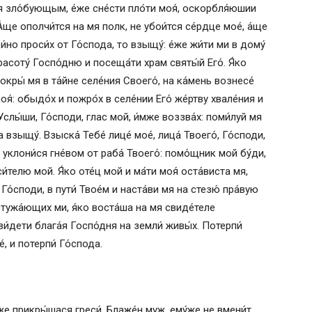
я зло́бующым, е́же сне́сти пло́ти моя́, оскорбля́юшии
 А́ще ополчи́тся на мя полк, не убои́тся се́рдце мое́, а́ще
и́но проси́х от Го́спода, то взыщу́: е́же жи́ти ми в дому́
расоту́ Госпо́дню и посеща́ти храм святы́й Его́. Я́ко
окры́ мя в та́йне селе́ния Своего́, на ка́мень вознесе́
моя́: обыдо́х и пожро́х в селе́нии Его́ же́ртву хвале́ния и
слы́ши, Го́споди, глас мой, и́мже воззва́х: поми́луй мя
 взыщу́. Взыска́ Тебе́ лице́ мое́, лица́ Твоего́, Го́споди,
е уклони́ся гне́вом от раба́ Твоего́: помо́щник мой бу́ди,
си́телю мой. Я́ко оте́ц мой и ма́ти моя́ оста́виста мя,
о́споди, в пути́ Твое́м и наста́ви мя на стезю́ пра́вую
стужа́ющих ми, я́ко воста́ша на мя свиде́теле
ви́дети блага́я Госпо́дня на земли́ живы́х. Потерпи́
́, и потерпи́ Го́спода.
же прикры́шася греси́. Блаже́н муж, eму́же не вмени́т