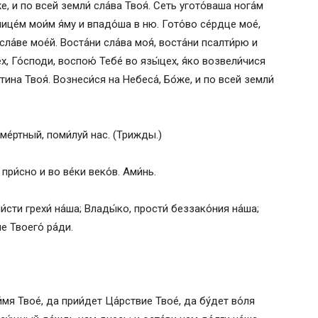
е, и по всей земли́ сла́ва Твоя́. Сеть угото́ваша нога́м
ице́м мои́м я́му и впадо́ша в ню. Гото́во се́рдце мое́,
сла́ве мое́й. Воста́ни сла́ва моя́, воста́ни псалти́рю и
ех, Го́споди, воспою́ Тебе́ во язы́цех, я́ко возвели́чися
стина Твоя́. Вознеси́ся на Небеса́, Бо́же, и по всей земли́
сме́ртный, поми́луй нас. (Трижды.)
 при́сно и во ве́ки веко́в. Ами́нь.
и́сти грехи́ на́ша; Влады́ко, прости́ беззако́ния на́ша;
е Твоего́ ра́ди.
и́мя Твое́, да прии́дет Ца́рствие Твое́, да бу́дет во́ля