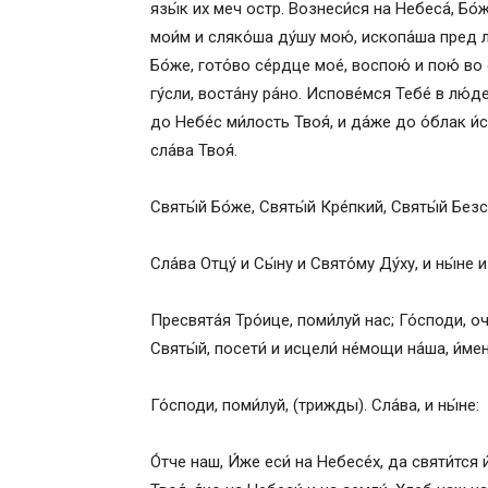
язы́к их меч остр. Вознеси́ся на Небеса́, Бо́ж
мои́м и сляко́ша ду́шу мою́, ископа́ша пред л
Бо́же, гото́во се́рдце мое́, воспою́ и пою́ во 
гу́сли, воста́ну ра́но. Испове́мся Тебе́ в лю́д
до Небе́с ми́лость Твоя́, и да́же до о́блак и́
сла́ва Твоя́.
Святы́й Бо́же, Святы́й Кре́пкий, Святы́й Без
Сла́ва Отцу́ и Сы́ну и Свято́му Ду́ху, и ны́не и
Пресвята́я Тро́ице, поми́луй нас; Го́споди, оч
Святы́й, посети́ и исцели́ не́мощи на́ша, и́мен
Го́споди, поми́луй, (трижды). Сла́ва, и ны́не:
О́тче наш, И́же еси́ на Небесе́х, да святи́тся 