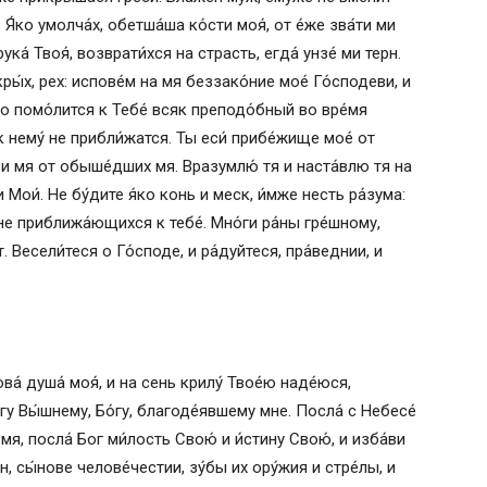
. Я́ко умолча́х, обетша́ша ко́сти моя́, от е́же зва́ти ми
ка́ Твоя́, возврати́хся на страсть, егда́ унзе́ ми терн.
кры́х, рех: испове́м на мя беззако́ние мое́ Го́сподеви, и
 то помо́лится к Тебе́ всяк преподо́бный во вре́мя
к нему́ не прибли́жатся. Ты еси́ прибе́жище мое́ от
ви мя от обыше́дших мя. Вразумлю́ тя и наста́влю тя на
и Мои́. Не бу́дите я́ко конь и меск, и́мже несть ра́зума:
не приближа́ющихся к тебе́. Мно́ги ра́ны гре́шному,
 Весели́теся о Го́споде, и ра́дуйтеся, пра́веднии, и
ва́ душа́ моя́, и на сень крилу́ Твое́ю наде́юся,
гу Вы́шнему, Бо́гу, благоде́явшему мне. Посла́ с Небесе́
я, посла́ Бог ми́лость Свою́ и и́стину Свою́, и изба́ви
н, сы́нове челове́честии, зу́бы их ору́жия и стре́лы, и