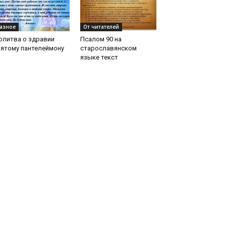
азное
От читателей
олитва о здравии
Псалом 90 на
вятому пантелеймону
старославянском
языке текст