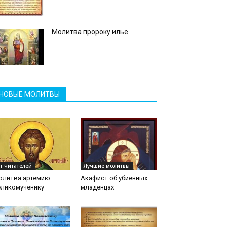
Молитва пророку илье
НОВЫЕ МОЛИТВЫ
т читателей
Лучшие молитвы
олитва артемию
Акафист об убиенных
еликомученику
младенцах