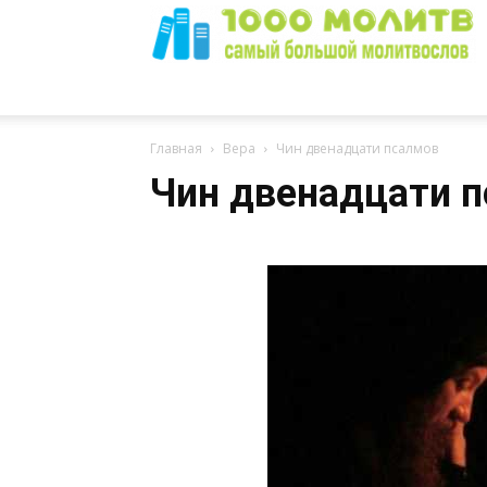
1000
Главная
Вера
Чин двенадцати псалмов
Чин двенадцати 
Молитв