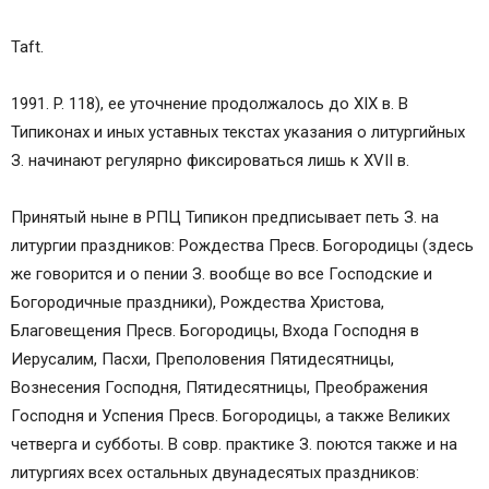
Taft.
1991. P. 118), ее уточнение продолжалось до XIX в. В
Типиконах и иных уставных текстах указания о литургийных
З. начинают регулярно фиксироваться лишь к XVII в.
Принятый ныне в РПЦ Типикон предписывает петь З. на
литургии праздников: Рождества Пресв. Богородицы (здесь
же говорится и о пении З. вообще во все Господские и
Богородичные праздники), Рождества Христова,
Благовещения Пресв. Богородицы, Входа Господня в
Иерусалим, Пасхи, Преполовения Пятидесятницы,
Вознесения Господня, Пятидесятницы, Преображения
Господня и Успения Пресв. Богородицы, а также Великих
четверга и субботы. В совр. практике З. поются также и на
литургиях всех остальных двунадесятых праздников: