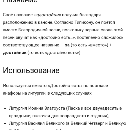
Ссылки
Название
Своё название
задостойник
получил благодаря
Использование
расположению в каноне. Согласно Типикону, он поётся
Ссылки
вместо Богородичной песни; поскольку первые слова этой
Появление термина
песни звучат как «достойно есть…», постепенно сложилось
З. в русской певческой традиции
соответствующее название —
за
(то есть «вместо») +
В греческой традиции
достойник
(то есть «достойно есть»).
Использование
Используется вместо «Достойно есть» по возгласе
анафоры на литургии, в следующих случаях:
Литургия Иоанна Златоуста (Пасха и все двунадесятые
праздники, включая дни попразднств и отдания);
Литургия Василия Великого (в Великий Четверг и Великую