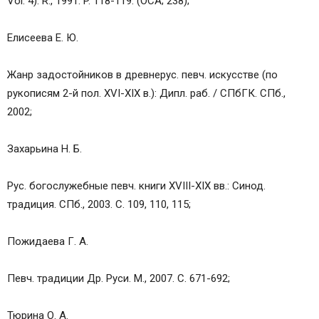
Vol. 4). R., 1991. P. 118-119. (OCA; 238);
Елисеева Е. Ю.
Жанр задостойников в древнерус. певч. искусстве (по
рукописям 2-й пол. XVI-XIX в.): Дипл. раб. / СПбГК. СПб.,
2002;
Захарьина Н. Б.
Рус. богослужебные певч. книги XVIII-XIX вв.: Синод.
традиция. СПб., 2003. С. 109, 110, 115;
Пожидаева Г. А.
Певч. традиции Др. Руси. М., 2007. С. 671-692;
Тюрина О. А.