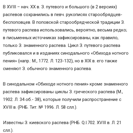
В XVIII – нач. ХХ в. З. путевого и большого (в 2 версиях)
распевов сохранились в певч. рукописях старообрядцев-
беспоповцев. В поповской старообрядческой традиции З.
путевого распева использовались, вероятно, весьма редко;
в письменных источниках зафиксированы, как правило,
только З. знаменного распева. Цикл З. путевого распева
публиковался и в изданиях синодального «Обихода нотного
пения» (напр.: М., 1772. Л. 123-132), но в XIX в. его также
сменяют З. обычного знаменного распева.
В синодальном «Обиходе нотного пения» кроме знаменного
распева зафиксированы циклы З. греческого распева (М.,
1902. Л. 34 об.- 38), которые получили распространение с
XVIII в. (РНБ. Тит. № 1996. Л. 58 слл.).
Известны З. киевского распева (РНБ. Q.I.702. XVIII в. Л. 21
слл.).