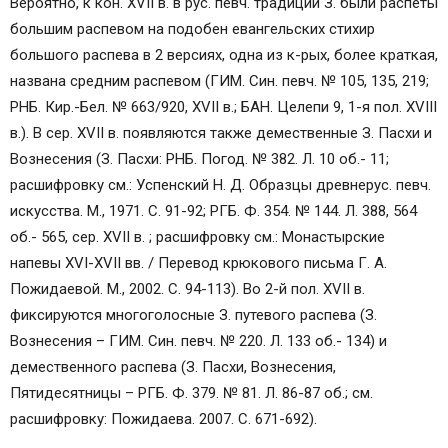
Вероятно, к кон. XVII в. в рус. певч. традиции З. были распеты
большим распевом на подобен евангельских стихир
большого распева в 2 версиях, одна из к-рых, более краткая,
названа средним распевом (ГИМ. Син. певч. № 105, 135, 219;
РНБ. Кир.-Бел. № 663/920, XVII в.; БАН. Целепи 9, 1-я пол. XVIII
в.). В сер. XVII в. появляются также демественные З. Пасхи и
Вознесения (З. Пасхи: РНБ. Погод. № 382. Л. 10 об.- 11;
расшифровку см.: Успенский Н. Д. Образцы древнерус. певч.
искусства. М., 1971. С. 91-92; РГБ. Ф. 354. № 144. Л. 388, 564
об.- 565, сер. XVII в. ; расшифровку см.: Монастырские
напевы XVI-XVII вв. / Перевод крюкового письма Г. А.
Пожидаевой. М., 2002. С. 94-113). Во 2-й пол. XVII в.
фиксируются многоголосные З. путевого распева (З.
Вознесения – ГИМ. Син. певч. № 220. Л. 133 об.- 134) и
демественного распева (З. Пасхи, Вознесения,
Пятидесятницы – РГБ. Ф. 379. № 81. Л. 86-87 об.; см.
расшифровку: Пожидаева. 2007. С. 671-692).