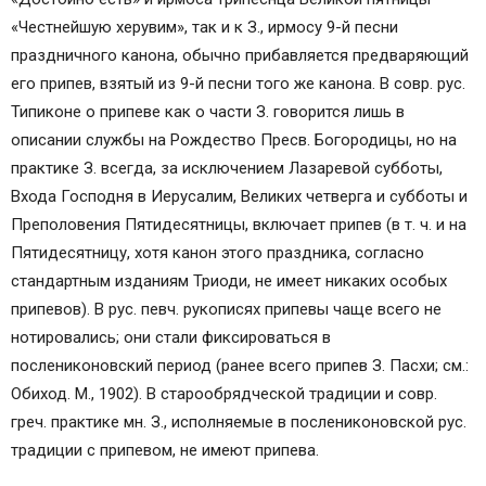
«Честнейшую херувим», так и к З., ирмосу 9-й песни
праздничного канона, обычно прибавляется предваряющий
его припев, взятый из 9-й песни того же канона. В совр. рус.
Типиконе о припеве как о части З. говорится лишь в
описании службы на Рождество Пресв. Богородицы, но на
практике З. всегда, за исключением Лазаревой субботы,
Входа Господня в Иерусалим, Великих четверга и субботы и
Преполовения Пятидесятницы, включает припев (в т. ч. и на
Пятидесятницу, хотя канон этого праздника, согласно
стандартным изданиям Триоди, не имеет никаких особых
припевов). В рус. певч. рукописях припевы чаще всего не
нотировались; они стали фиксироваться в
послениконовский период (ранее всего припев З. Пасхи; см.:
Обиход. М., 1902). В старообрядческой традиции и совр.
греч. практике мн. З., исполняемые в послениконовской рус.
традиции с припевом, не имеют припева.