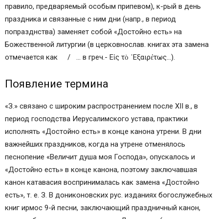
правило, предваряемый особым припевом), к-рый в день
праздника и связанные с ним дни (напр., в период
попразднства) заменяет собой «Достойно есть» на
Божественной литургии (в церковнослав. книгах эта замена
отмечается как / … в греч.- Εἰς τὸ ᾿Εξαιρέτως…).
Появление термина
«З.» связано с широким распространением после XII в., в
период господства Иерусалимского устава, практики
исполнять «Достойно есть» в конце канона утрени. В дни
важнейших праздников, когда на утрене отменялось
песнопение «Величит душа моя Господа», опускалось и
«Достойно есть» в конце канона, поэтому заключавшая
канон катавасия воспринималась как замена «Достойно
есть», т. е. З. В дониконовских рус. изданиях богослужебных
книг ирмос 9-й песни, заключающий праздничный канон,