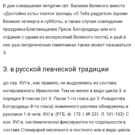
В дни совершения литургии свт. Василия Великого вместо
«Достойно есть» поется тропарь «О Тебе радуется» (кроме
Великих четверга и субботы, а также случая совпадения
праздника Благовещения Пресв. Богородицы или его
отдания с одним из воскресений Великого поста), к-рый в
нек-рых литургических памятниках также может называться
З.
З. в русской певческой традиции
до сер. XVI в., как правило, не выделялись из состава
нотированного Ирмология. Тем не менее в виде цикла З. в
порядке 8 гласов (от З. Пасхи 1-го гласа до З. Рождества
Богородицы 8-го гласа) знаменного распева обнаружены в
рукописи 1-й четв. XVI в. (РГБ. Ф. 173. I. № 231. Л. 101-103). С
кон. XVI в. систематически фиксируются по отдельности в
составе Стихирарей месячного и постного или в виде цикла