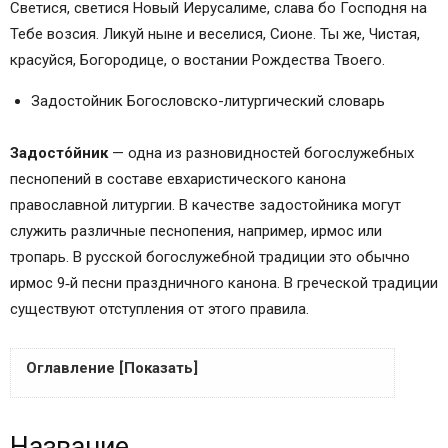
Светися, светися Новый Иерусалиме, слава бо Господня на
Тебе возсия. Ликуй ныне и веселися, Сионе. Ты же, Чистая,
красуйся, Богородице, о востании Рождества Твоего.
Задостойник Богословско-литургический словарь
Задосто́йник
— одна из разновидностей богослужебных
песнопений в составе евхаристического канона
православной литургии. В качестве задостойника могут
служить различные песнопения, например, ирмос или
тропарь. В русской богослужебной традиции это обычно
ирмос 9‑й песни праздничного канона. В греческой традиции
существуют отступления от этого правила.
Оглавление [Показать]
Название
Название
Использование