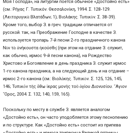
Моя Господа», на литургии поется обычное «Достойно есть»
(см.: Ρήγας Γ. Τυπικόν. Θεσσαλονίκη, 1994. Σ. 128-129.
(Λειτορυγικὰ Βλατάδων; 1); Βιολάκης. Τυπικὸν. Σ. 38-39).
Кроме того, выбор З. в греч. традиции отличается от
русской. так, на Преображение Господне в качестве З.
используется тропарь 7-й песни 2-го праздничного канона
Νὺν τὰ ἀνήκουστα ἠκούσθη̇ (при этом на отдание З. служит,
как обычно, ирмос 9-й песни канона), на Рождество
Христово и Богоявление в день праздника З. служит ирмос
1-го канона праздника, а на следующий день и на отдание –
ирмос 2-го канона (см.: Βιολάκης. Τυπικὸν. Σ. 125, 126, 145,
146; Τυπικόν τῆς ἄθω ἱερας μονῆς τοῦ ἁγίου Διονυσίου. ῞Αγιον
῎Ορος, 2004. Σ. 132, 140, 159, 165).
Поскольку по месту в службе З. является аналогом
«Достойно есть», он часто уподобляется этому песнопению
и по структуре. Как «Достойно есть» состоит из припева
«Достойно есть» и ирмоса трипеснца Великой пятницы