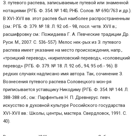
З. путевого распева, записываемые путевой или знаменной
нотациями (РГБ. Ф. 354. № 140; РНБ. Солов. № 690/763 и др.).
В XVI-XVII вв. этот распев был наиболее распространенным
(см.: РГБ. Ф. 379. № 18. Л. 92 об.- 98, посл. четв. XVII в.;
расшифровку см.: Пожидаева Г. А. Певческие традиции Др.
Руси. М., 2007. С. 536-557). Мелос нек-рых из З. путевого
распева имеет указание на место происхождения, напр.,
«троицкий перевод», «кирилловский перевод», «соловецкий
перевод» (РГБ. Ф. 379. № 18. Л. 92 об., 94, 95 об.- 96). В
редких случаях надписано имя автора. Так, сочинение З.
Вознесения путевого распева Соловецкого мон-ря
приписывается уставщику Никодиму (РГБ. Ф. 354. № 144. Л.
388-388 об.; см.: Парфентьев Н. П. Древнерус. певч.
искусство в духовной культуре Российского государства
XVI-XVII вв.: Школы, центры, мастера. Свердловск, 1991. С.
40).