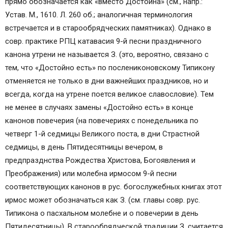
прямо обозначается как «вместо Достоина» (см., напр.:
Устав. М., 1610. Л. 260 об.; аналогичная терминология
встречается и в старообрядческих памятниках). Однако в
совр. практике РПЦ катавасия 9-й песни праздничного
канона утрени не называется З. (это, вероятно, связано с
тем, что «Достойно есть» по послениконовскому Типикону
отменяется не только в дни важнейших праздников, но и
всегда, когда на утрене поется великое славословие). Тем
не менее в случаях замены «Достойно есть» в конце
канонов повечерия (на повечериях с понедельника по
четверг 1-й седмицы Великого поста, в дни Страстной
седмицы, в день Пятидесятницы вечером, в
предпразднства Рождества Христова, Богоявления и
Преображения) или молебна ирмосом 9-й песни
соответствующих канонов в рус. богослужебных книгах этот
ирмос может обозначаться как З. (см. главы совр. рус.
Типикона о пасхальном молебне и о повечерии в день
Пятидесятницы). В старообрядческой традиции З. считается