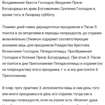
Воздвижения Креста Господня, Введения Пресв.
Богородицы во храм, Богоявления, Сретения Господня и,
кроме того, в Лазареву субботу.
Помимо дней самих двунадесятых праздников и Пасхи З.
поются и за литургиями в периоды попразднств, до отдания
включительно (Типикон содержит соответствующие
указания лишь для праздников Рождества Христова,
Вознесения Господня, Пятидесятницы, Преображения
Господня и Успения Пресв. Богородицы). При этом З. Пасхи
не поется в дни Преполовения Пятидесятницы и отдания (но
не попразднства) этого праздника, т. к. в эти дни поется З.
Преполовения.
В совр. греч. практике З. исполняется лишь в сам день того
или иного праздника и в день его отдания, тогда как в
периоды попразднств, если на утрене есть «Величит душа