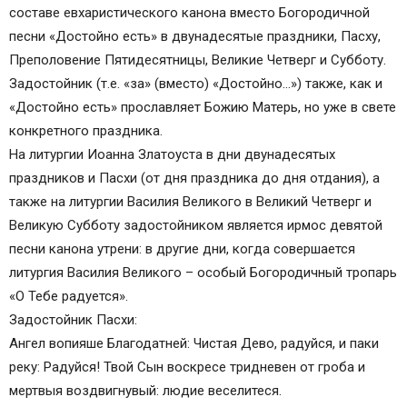
составе евхаристического канона вместо Богородичной
песни «Достойно есть» в двунадесятые праздники, Пасху,
Преполовение Пятидесятницы, Великие Четверг и Субботу.
Задостойник (т.е. «за» (вместо) «Достойно…») также, как и
«Достойно есть» прославляет Божию Матерь, но уже в свете
конкретного праздника.
На литургии Иоанна Златоуста в дни двунадесятых
праздников и Пасхи (от дня праздника до дня отдания), а
также на литургии Василия Великого в Великий Четверг и
Великую Субботу задостойником является ирмос девятой
песни канона утрени: в другие дни, когда совершается
литургия Василия Великого – особый Богородичный тропарь
«О Тебе радуется».
Задостойник Пасхи:
Ангел вопияше Благодатней: Чистая Дево, радуйся, и паки
реку: Радуйся! Твой Сын воскресе тридневен от гроба и
мертвыя воздвигнувый: людие веселитеся.