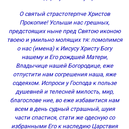
О святый страстотерпче Христов
Прокопие! Услыши нас грешных,
предстоящих ныне пред Святою иконою
твоею и умильно молящих тя: помолимся
о нас (имена) к Иисусу Христу Богу
нашему и Его рождшей Матери,
Владычице нашей Богородице, еже
отпустити нам согрешения наша, яже
содеяхом. Испроси у Господа к пользе
душевней и телесней милость, мир,
благослове ние, во еже избавитися нам
всем в день судный страшный, шуия
части спастися, стати же одесную со
избранными Его к наследию Царствия