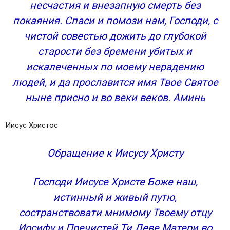
несчастия и внезапную смерть без
покаяния. Спаси и помози нам, Господи, с
чистой совестью дожить до глубокой
старости без бремени убитых и
искалеченных по моему нерадению
людей, и да прославится имя Твое Святое
ныне присно и во веки веков. Аминь
Иисус Христос
Обращение к Иисусу Христу
Господи Иисусе Христе Боже наш,
истинный и живый путю,
состранствовати мнимому Твоему отцу
Иосифу и Пречистей Ти Деве Матери во