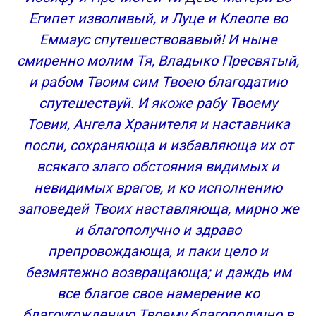
Египет изволивый, и Луце и Клеопе во
Еммаус спутешествовавый! И ныне
смиренно молим Тя, Владыко Пресвятый,
и рабом Твоим сим Твоею благодатию
спутешествуй. И якоже рабу Твоему
Товии, Ангела Хранителя и наставника
посли, сохраняюща и избавляюща их от
всякаго злаго обстояния видимых и
невидимых врагов, и ко исполнению
заповедей Твоих наставляюща, мирно же
и благополучно и здраво
препровождающа, и паки цело и
безмятежно возвращающа; и даждь им
все благое свое намерение ко
благоугождению Твоему благополучно в