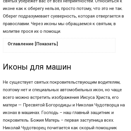
святых убережет вас от всех неприятностей. Относиться к
иконе как к оберегу нельзя, просто потому, что это не так.
Оберег подразумевает суеверность, которая отвергается в
православии. Через иконы мы обращаемся к святым, в
молитве прося их о помощи.
Оглавление [Показать]
Иконы для машин
Иконы для машин
Где расположить иконы в машине
Каким святым молиться, отправляясь в дорогу
Место расположения автоикон
Не существует святых покровительствующим водителям,
Заповеди для водителей
поэтому нет и специальных автомобильных икон, но чаще
всего можно встретить изображения Иисуса Христа, его
матери — Пресвятой Богородицы и Николая Чудотворца на
иконах в машинах. Господь – наш главный защитник и
покровитель. Божия Матерь – первая заступница всех.
Николай Чудотворец почитается как скорый помощник