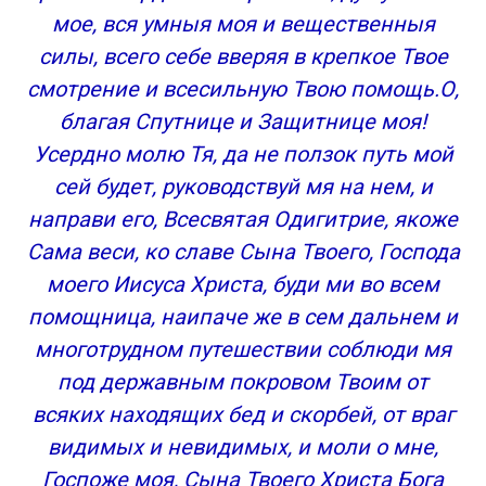
мое, вся умныя моя и вещественныя
силы, всего себе вверяя в крепкое Твое
смотрение и всесильную Твою помощь.О,
благая Спутнице и Защитнице моя!
Усердно молю Тя, да не ползок путь мой
сей будет, руководствуй мя на нем, и
направи его, Всесвятая Одигитрие, якоже
Сама веси, ко славе Сына Твоего, Господа
моего Иисуса Христа, буди ми во всем
помощница, наипаче же в сем дальнем и
многотрудном путешествии соблюди мя
под державным покровом Твоим от
всяких находящих бед и скорбей, от враг
видимых и невидимых, и моли о мне,
Госпоже моя, Сына Твоего Христа Бога