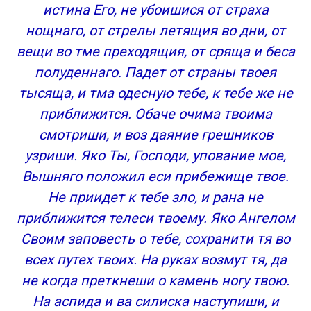
истина Его, не убоишися от страха
нощнаго, от стрелы летящия во дни, от
вещи во тме преходящия, от сряща и беса
полуденнаго. Падет от страны твоея
тысяща, и тма одесную тебе, к тебе же не
приближится. Обаче очима твоима
смотриши, и воз даяние грешников
узриши. Яко Ты, Господи, упование мое,
Вышняго положил еси прибежище твое.
Не приидет к тебе зло, и рана не
приближится телеси твоему. Яко Ангелом
Своим заповесть о тебе, сохранити тя во
всех путех твоих. На руках возмут тя, да
не когда преткнеши о камень ногу твою.
На аспида и ва силиска наступиши, и