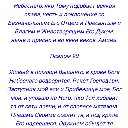
Небеснаго, яко Тому подобает всякая
слава, честь и поклонение со
Безначальным Его Отцем и Пресвятым и
Благим и Животворящим Его Духом,
ныне и присно и во веки веков. Аминь.
Псалом 90
Живый в помощи Вышняго, в крове Бога
Небеснаго водворится. Речет Господеви:
Заступник мой еси и Прибежище мое, Бог
мой, и уповаю на Него. Яко Той избавит
тя от сети ловчи, и от словесе мятежна.
Плещма Своима осенит тя, и под криле
Его надеешися. Оружием обыдет тя