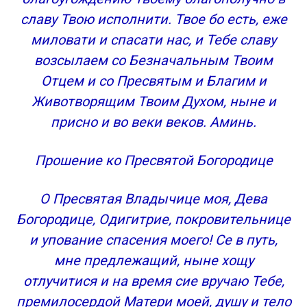
славу Твою исполнити. Твое бо есть, еже
миловати и спасати нас, и Тебе славу
возсылаем со Безначальным Твоим
Отцем и со Пресвятым и Благим и
Животворящим Твоим Духом, ныне и
присно и во веки веков. Аминь.
Прошение ко Пресвятой Богородице
О Пресвятая Владычице моя, Дева
Богородице, Одигитрие, покровительнице
и упование спасения моего! Се в путь,
мне предлежащий, ныне хощу
отлучитися и на время сие вручаю Тебе,
премилосердой Матери моей, душу и тело