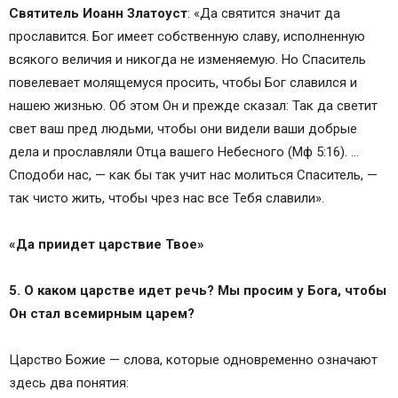
Святитель Иоанн Златоуст
: «Да святится значит да
прославится. Бог имеет собственную славу, исполненную
всякого величия и никогда не изменяемую. Но Спаситель
повелевает молящемуся просить, чтобы Бог славился и
нашею жизнью. Об этом Он и прежде сказал: Так да светит
свет ваш пред людьми, чтобы они видели ваши добрые
дела и прославляли Отца вашего Небесного (Мф 5:16). …
Сподоби нас, — как бы так учит нас молиться Спаситель, —
так чисто жить, чтобы чрез нас все Тебя славили».
«Да приидет царствие Твое»
5. О каком царстве идет речь? Мы просим у Бога, чтобы
Он стал всемирным царем?
Царство Божие — слова, которые одновременно означают
здесь два понятия: