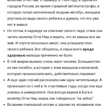
молитвы Отче Наш. К примеру, в 1984 году, в одном из
городов России, во время страшной автокатастрофы, в
которую попал наполненный людьми автобус, женщина
упустила из вида своего ребенка и думала, что его уже
нет в живых.
Но потом, в надежде на спасение своего чада, стала она
читать молитву Отче Наш и верить, что ее малыш все же
жив. И спустя несколько минут, она услышала плач
своего ребенка. Все обошлось, и серьезного
вреда
здоровью
малыша причинено не было.
В той аварии выжило очень мало человек. Большинство
из них погибло, а история с этим малышом и молитвой,
которую произносила мать, действительно поражает.
А еще один случай рассказала нам одна читательница. А
произошел он с ней в те счастливые годы, когда она еще
училась в университете. Она всегда верила в Бога и
молитву Отче Наш знала, как говориться, “на зубок”.
Во время очередной сессии, к одному из экзаменов она