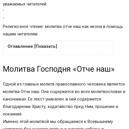
уважаемых читателей.
'
'
Религиозное чтение: молитва отче наш как икона в помощь
нашим читателям.
Оглавление [Показать]
Молитва Господня «Отче наш»
Молитва Господня «Отче наш»
Правила прочтения
Православная молитва «Отче наш»
Главная мысль Молитвы Господней — от
Одной из главных молитв православного человека является
митрополита Вениамина (Федченкова)
молитва Отче наш. Она содержится во всех молитвословах и
Молитва Отче Наш: текст на русском языке
канонниках. Ее текст уникален: в ней содержится
(православная)
благодарение Христу, ходатайство пред Ним, прошение и
В каких случаях помогает молитва “Отче Наш”?
покаяние.
Кому молитва не поможет?
Именно этой молитвой мы обращаемся к Всевышнему
Как правильно читать “Отче Наш” и перед какой