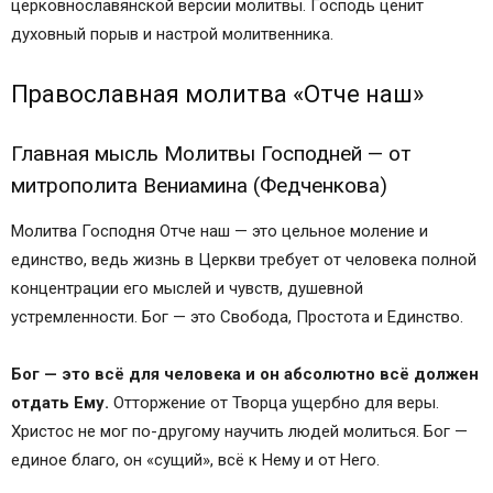
церковнославянской версии молитвы. Господь ценит
ПУТЕШЕСТВИЕ НА АФОН. Фильм митрополита
духовный порыв и настрой молитвенника.
Илариона (Алфеева)
Карта храмов
Православная молитва «Отче наш»
Подать записку
Доброе утро
Главная мысль Молитвы Господней — от
Вопросы батюшке
митрополита Вениамина (Федченкова)
Вопросы юристу
Молитва по соглашению
Молитва Господня Отче наш — это цельное моление и
Наши проекты
единство, ведь жизнь в Церкви требует от человека полной
Вопросы психологу
концентрации его мыслей и чувств, душевной
устремленности. Бог — это Свобода, Простота и Единство.
Бог — это всё для человека и он абсолютно всё должен
отдать Ему.
Отторжение от Творца ущербно для веры.
Христос не мог по-другому научить людей молиться. Бог —
единое благо, он «сущий», всё к Нему и от Него.