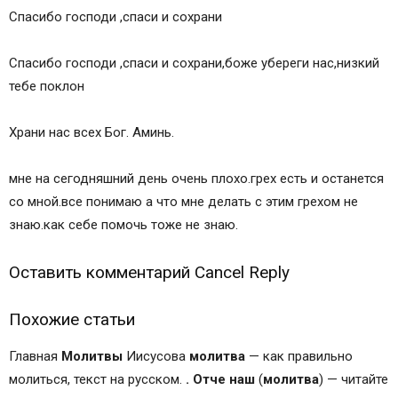
Спасибо господи ,спаси и сохрани
Спасибо господи ,спаси и сохрани,боже убереги нас,низкий
тебе поклон
Храни нас всех Бог. Аминь.
мне на сегодняшний день очень плохо.грех есть и останется
со мной.все понимаю а что мне делать с этим грехом не
знаю.как себе помочь тоже не знаю.
Оставить комментарий Cancel Reply
Похожие статьи
Главная
Молитвы
Иисусова
молитва
— как правильно
молиться, текст на русском.
.
Отче
наш
(
молитва
) — читайте