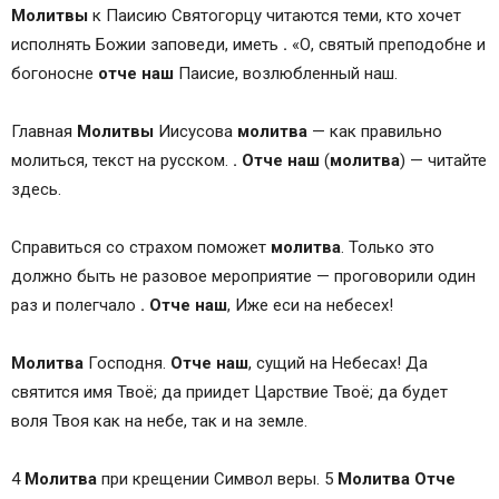
Молитвы
к Паисию Святогорцу читаются теми, кто хочет
исполнять Божии заповеди, иметь
.
«О, святый преподобне и
богоносне
отче
наш
Паисие, возлюбленный наш.
Главная
Молитвы
Иисусова
молитва
— как правильно
молиться, текст на русском.
.
Отче
наш
(
молитва
) — читайте
здесь.
Справиться со страхом поможет
молитва
. Только это
должно быть не разовое мероприятие — проговорили один
раз и полегчало
.
Отче
наш
, Иже еси на небесех!
Молитва
Господня.
Отче
наш
, сущий на Небесах! Да
святится имя Твоё; да приидет Царствие Твоё; да будет
воля Твоя как на небе, так и на земле.
4
Молитва
при крещении Символ веры. 5
Молитва
Отче