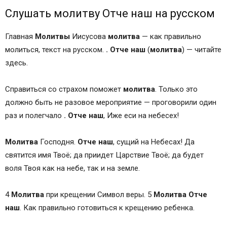
Слушать молитву Отче наш на русском
Главная
Молитвы
Иисусова
молитва
— как правильно
молиться, текст на русском.
.
Отче
наш
(
молитва
) — читайте
здесь.
Справиться со страхом поможет
молитва
. Только это
должно быть не разовое мероприятие — проговорили один
раз и полегчало
.
Отче
наш
, Иже еси на небесех!
Молитва
Господня.
Отче
наш
, сущий на Небесах! Да
святится имя Твоё; да приидет Царствие Твоё; да будет
воля Твоя как на небе, так и на земле.
4
Молитва
при крещении Символ веры. 5
Молитва
Отче
наш
. Как правильно готовиться к крещению ребенка.