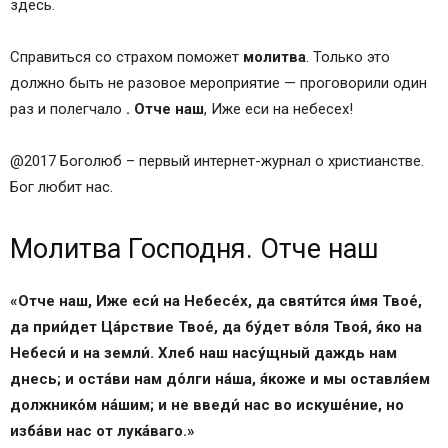
здесь.
Справиться со страхом поможет
молитва
. Только это
должно быть не разовое мероприятие — проговорили один
раз и полегчало
.
Отче
наш
, Иже еси на небесех!
@2017 Боголюб – первый интернет-журнал о христианстве.
Бог любит нас.
Молитва Господня. Отче наш
«Отче наш, Иже еси́ на Небе­се́х, да святи́тся и́мя Твое́,
да прии́дет Ца́рствие Твое́, да бу́дет во́ля Твоя́, я́ко на
Небеси́ и на земли́. Хлеб наш насу́щный даждь нам
днесь; и оста́ви нам до́лги на́ша, я́коже и мы ос­тавля́ем
должнико́м на́шим; и не введи́ нас во искуше́ние, но
изба́ви нас от лука́ваго.»