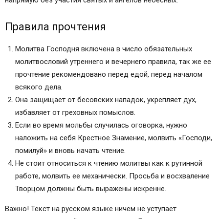
напрямую без участия святых и ангелов небесных.
иконой?
Какова история молитвы Отче Наш?
Правила прочтения
Чудодейственные свойства данной молитвы
Молитва Господня включена в число обязательных
Как изготовить оберег с молитвой Отче Наш?
молитвословий утреннего и вечернего правила, так же ее
Отче наш (молитва) — читать текст на русском
прочтение рекомендовано перед едой, перед началом
Молитва Отче Наш на русском полностью
всякого дела.
Слушать молитву Отче наш на русском
Она защищает от бесовских нападок, укрепляет дух,
11 комментариев
избавляет от греховных помыслов.
Оставить комментарий Cancel Reply
Если во время мольбы случилась оговорка, нужно
Похожие статьи
наложить на себя Крестное Знамение, молвить «Господи,
Молитва Господня. Отче наш
помилуй» и вновь начать чтение.
ТОЛКОВАНИЕ МОЛИТВЫ ОТЧЕ НАШ
Не стоит относиться к чтению молитвы как к рутинной
ОТЧЕ НАШ — ОТВЕТЫ НА ВОПРОСЫ
работе, молвить ее механически. Просьба и восхваление
Популярное видео
Творцом должны быть выражены искренне.
Вернем имя Симбирск летопись Нафанаила
Україна має талант 3 девочка вундеркинд стих
Важно! Текст на русском языке ничем не уступает
финал