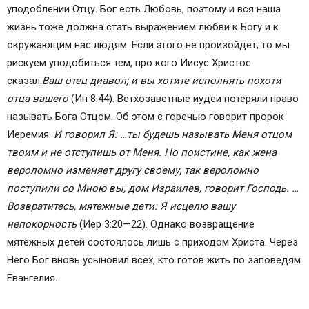
уподоблении Отцу. Бог есть Любовь, поэтому и вся наша
жизнь тоже должна стать выражением любви к Богу и к
окружающим нас людям. Если этого не произойдет, то мы
рискуем уподобиться тем, про кого Иисус Христос
сказал:
Ваш отец диавол; и вы хотите исполнять похоти
отца вашего
(Ин 8:44). Ветхозаветные иудеи потеряли право
называть Бога Отцом. Об этом с горечью говорит пророк
Иеремия:
И говорил Я: …ты будешь называть Меня отцом
твоим и не отступишь от Меня. Но поистине, как жена
вероломно изменяет другу своему, так вероломно
поступили со Мною вы, дом Израилев, говорит Господь. …
Возвратитесь, мятежные дети: Я исцелю вашу
непокорность
(Иер 3:20—22). Однако возвращение
мятежных детей состоялось лишь с приходом Христа. Через
Него Бог вновь усыновил всех, кто готов жить по заповедям
Евангелия.