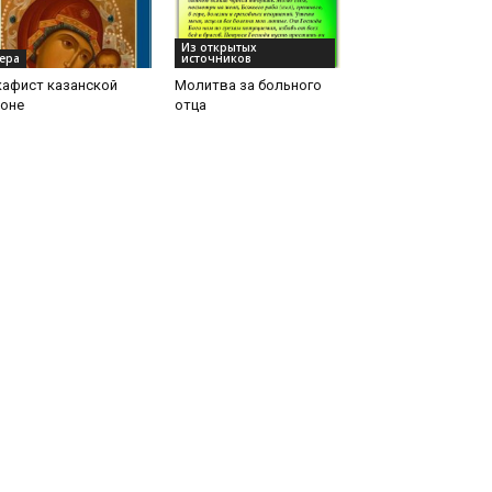
Из открытых
ера
источников
кафист казанской
Молитва за больного
коне
отца