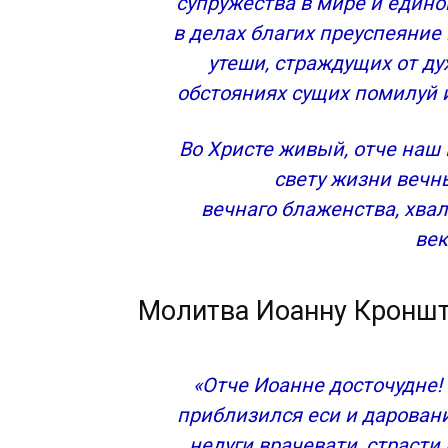
супружества в мире и еди
МОЛИТВА О СРЕБРОЛЮБИВЫХ И ЖАД
в делах благих преуспеяние
МОЛИТВА О ЗАВИСТЛИВЫХ
утеши, страждущих от ду
МОЛИТВА К БОЖИЕЙ МАТЕРИ
обстояниях сущих помилуй и
МОЛИТВА ОБ ИСЦЕЛЕНИИ КО ГОСПОД
Кто такой Иоанн Кронштадтский, и помо
зависимостью
Во Христе живый, отче наш
Как правильно читать молитву Иоанну 
свету жизни вечн
вечнаго блаженства, хва
век
Молитва Иоанну Кроншт
«Отче Иоанне досточудне!
приблизился еси и даровани
недуги врачевати, страсти