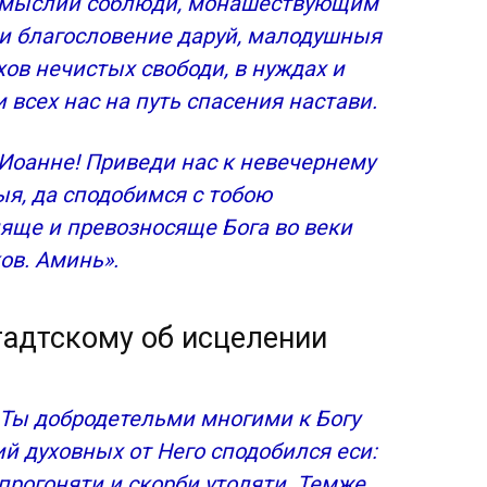
номыслии соблюди, монашествующим
НЫХ
 и благословение даруй, малодушныя
хов нечистых свободи, в нуждах и
 всех нас на путь спасения настави.
У
гает ли он бороться с алкогольной
 Иоанне! Приведи нас к невечернему
Кронштадтскому от пьянства
ыя, да сподобимся с тобою
ляще и превозносяще Бога во веки
ов. Аминь».
адтскому об исцелении
 Ты добродетельми многими к Богу
й духовных от Него сподобился еси:
 прогоняти и скорби утоляти. Темже