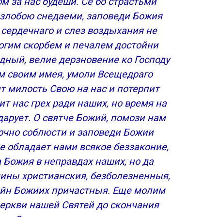
 за нас будеши. Се бо страстьми
 злобою снедаеми, заповеди Божия
 сердечнаго и слез воздыхания не
ногим скорбем и печалем достойни
едный, велие дерзновение ко Господу
м своим имея, умоли Всещедраго
т милость Свою на нас и потерпит
т нас грех ради наших, но время на
арует. О святче Божий, помози нам
рчно соблюсти и заповеди Божии
не обладает нами всякое беззаконие,
 Божия в неправдах наших, но да
чины христианския, безболезненныя,
йн Божиих причастныя. Еще молим
 Церкви нашей Святей до скончания