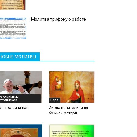
Молитва трифону о работе
НОВЫЕ МОЛИТВЫ
з открытых
сточников
Вера
літва ойча наш
Икона целительницы
божьей матери