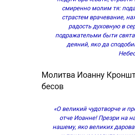
смиренно молим тя: под
страстем врачевание, на
радость духовную в се
подражательми быти святаг
деяний, яко да сподоб
Небес
Молитва Иоанну Кроншт
бесов
«О великий чудотворче и п
отче Иоанне! Презри на 
нашему, яко великих дарова