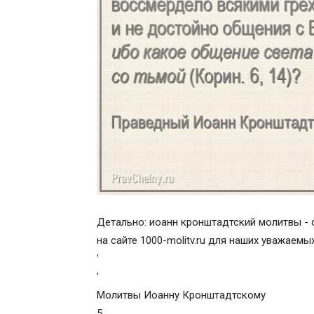
Детально: иоанн кронштадтский молитвы - 
на сайте 1000-molitv.ru для наших уважаемых
'
'
Молитвы Иоанну Кронштадтскому
5