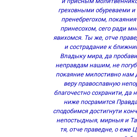
и присным молитвенником
греховными обуреваеми и
пренебрегохом, покаяния
принесохом, сего ради м
явихомся. Ты же, отче прав
и сострадание к ближни
Владыку мира, да пробави
неправдам нашим, не погуби
покаяние милостивно нам д
веру православную непо
благочестно сохранити, да 
ниже посрамится Правда
сподобимся достигнути кон
непостыдныя, мирныя и Та
тя, отче праведне, о еже