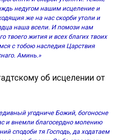
аждь недугом нашим исцеление и
ходящия же на нас скорби утоли и
рдца наша всели. И помози нам
о твоего жития и всех благих твоих
имся с тобою наследия Царствия
наго. Аминь.»
адтскому об исцелении от
редивный угодниче Божий, богоносне
нас и внемли благосердно молению
ний сподоби тя Господь, да ходатаем