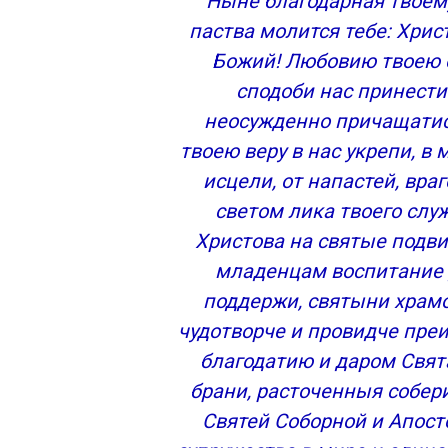
Ныне благодарная твоем
Всероссийский батюшка
паства молится тебе: Хри
Смерть смиренного праведника
Божий! Любовию твоею 
О чем просят Иоанна Кронштадтского?
сподоби нас принест
Молитвы святому Иоанну Кронштадтск
неосужденно причащатис
Молитва ко святому праведному Иоанну
твоею веру в нас укрепи, в
чудотворцу
Молитва Иоанну Кронштадтскому (2)
исцели, от напастей, вр
Молитва Иоанну Кронштадтскому (3)
светом лика твоего слу
БЛАГОДАРСТВЕННАЯ МОЛИТВА
Христова на святые подви
МОЛИТВА ПРЕСВЯТОЙ БОГОРОДИЦЕ
младенцам воспитание д
МОЛИТВА КО ГОСПОДУ
поддержи, святыни храмо
МОЛИТВА УТРЕННЯЯ
чудотворче и провидче пре
МОЛИТВА ОТ ПЬЯНСТВА
МОЛИТВА ПО ВЫЗДОРОВЛЕНИИ
благодатию и даром Свят
МОЛИТВА О СПАСЕНИИ КОГО-ЛИБО О
брани, расточенныя собер
МОЛИТВА О ГОРДЫХ И СТРОПТИВЫХ
Святей Соборной и Апос
МОЛИТВА О ЗЛОБНЫХ