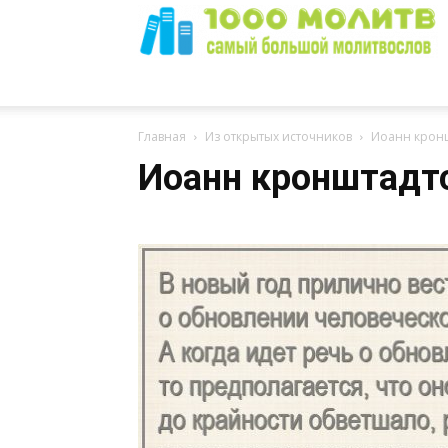
1000
Главная
Из открытых источников
Иоанн крон
Иоанн кронштадт
Молитв