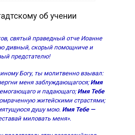
ении
адтскому об учении
целении
целении от бесов
янства
тов, святый праведный отче Иоанне
рчи
ю дивный, скорый помощниче и
нштадтского
деяния Божии, св. Иоанна
ый предстателю!
адтского
иному Богу, ты молитвенно взывал:
му
твергни меня заблуждающагося;
Имя
оанну Кронштадтскому»
немогающаго и падающаго;
Имя Тебе
, омраченную житейскими страстями;
 мятущуюся душу мою.
Имя Тебе —
реставай миловать меня».