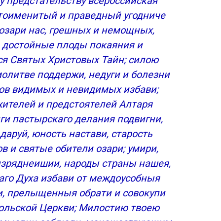
у предстательству всероссийская
стоименитый и праведный угодниче
озари нас, грешных и немощных,
и достойные плоды покаяния и
ому
я Святых Христовых Тайн; силою
, пресвитеру Кронштадтскому,
 молитве поддержи, недуги и болезни
агов видимых и невидимых избави;
жителей и предстоятелей Алтаря
ги пастырскаго делания подвигни,
аруй, юность настави, старость
в и святые обители озари; умири,
изряднеишии, народы страны нашея,
аго Духа избави от междоусобныя
Т ТЕЛЕСНОЙ СМЕРТИ
и, прелыщенныя обрати и совокупи
тольской Церкви; Милостию твоею