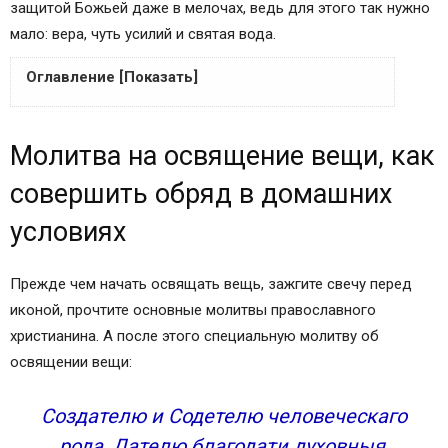
защитой Божьей даже в мелочах, ведь для этого так нужно
мало: вера, чуть усилий и святая вода.
Оглавление [Показать]
Молитва на освящение вещи, как совершить
Молитва на освящение вещи, как
обряд в домашних условиях
Молитва мирянина на освящение всякой вещи
совершить обряд в домашних
Как правильно читается молитва на освящение
условиях
всякой вещи мирянином
Когда и зачем читать молитву
Прежде чем начать освящать вещь, зажгите свечу перед
Как читать самостоятельно
иконой, прочтите основные молитвы православного
христианина. А после этого специальную молитву об
освящении вещи:
Создателю и Содетелю человеческаго
рода, Дателю благодати духовныя,