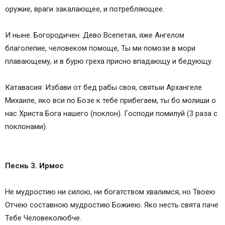
Акафисты для молебнов и дома
оружие, враги закалающее, и потребляющее.
Каноны Ангелам для домашнего чтения
И ныне. Богородичен. Дево Всепетая, яже Ангелом
благолепие, человеком помоще, Ты ми помози в мори
плавающему, и в бурю греха присно впадающу и бедующу.
Катавасия: Избави от бед рабы своя, святыи Архангеле
Михаиле, яко вси по Бозе к тебе прибегаем, ты бо молиши о
нас Христа Бога нашего (поклон). Господи помилуй (3 раза с
поклонами).
Песнь 3. Ирмос
Не мудростию ни силою, ни богатством хвалимся, но Твоею
Отчею составною мудростию Божиею. Яко несть свята паче
Тебе Человеколюбче.