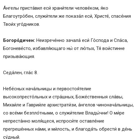
А́нгелы приста́вил еси́ храни́тели челове́ком, я́ко
Благоутро́бен, служи́тели же показа́л еси́, Христе́, спасе́ния
Твои́х уго́дников.
Богоро́дичен:
Неизрече́нно зачала́ еси́ Го́спода и Спа́са,
Богоневе́сто, избавля́ющаго ны́ от лю́тых, Тя́ вои́стинне
призыва́ющия.
Седа́лен, гла́с 8.
Небе́сных нача́льницы и первостоя́телие
высокопресто́льных и стра́шных, Боже́ственныя сла́вы,
Михаи́ле и Гаврии́ле архистрати́зи, а́нгелов чинонача́льницы,
со все́ми безпло́тными, о служи́телие Влады́чни! О ми́ре
непреста́нно моля́щеся, испроси́те оставле́ние
прегреше́нных на́ми, и ми́лость, и благода́ть обрести́ в де́нь
су́дный.