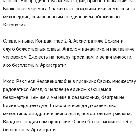
И ныне. Богородичен. Блажени людие, присно блажащии Тя,
Блаженная яже Бога блаженнаго рождьши, иже земленыя за
милосердие, неизреченным соединением обожившаго.
Катавасия.
Слава, и ныне. Кондак, глас 2-й. Архистратиже Божии, и
слуго божественыя славы. Ангелом началниче, и наставниче
человеком. Еже есть на пользу проси нам, и велия милости,
яко бесплотным Архистратиг.
Икос. Рекл еси Человеколюбче в писаниих Своих, множеству
радоватися Ангел, о человеце едином кающемся
безсмертне. Тем же и мы иже в беззакониих, безгрешне
Едине Сердцеведче, Тя молити всегда дерзаем, яко
милостива, ущедрити и низпослати, недостойным умиление
Владыко, подая нам прощение. О всех бо нас молится Тебе,
бесплотным Архистратиг.