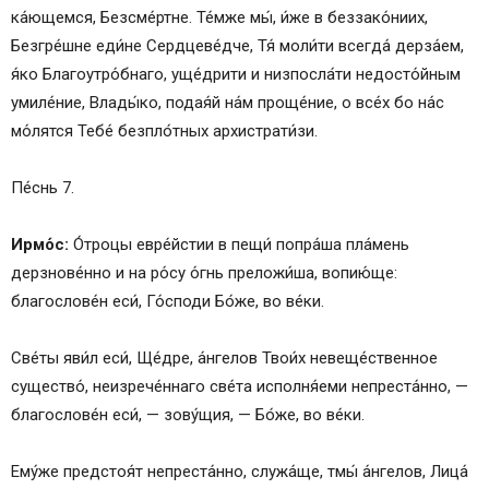
ка́ющемся, Безсме́ртне. Те́мже мы́, и́же в беззако́ниих,
Безгре́шне еди́не Сердцеве́дче, Тя́ моли́ти всегда́ дерза́ем,
я́ко Благоутро́бнаго, уще́дрити и низпосла́ти недосто́йным
умиле́ние, Влады́ко, подая́й на́м проще́ние, о все́х бо на́с
мо́лятся Тебе́ безпло́тных архистрати́зи.
Пе́снь 7.
Ирмо́с:
О́троцы евре́йстии в пещи́ попра́ша пла́мень
дерзнове́нно и на ро́су о́гнь преложи́ша, вопию́ще:
благослове́н еси́, Го́споди Бо́же, во ве́ки.
Све́ты яви́л еси́, Ще́дре, а́нгелов Твои́х невеще́ственное
существо́, неизрече́ннаго све́та исполня́еми непреста́нно, —
благослове́н еси́, — зову́щия, — Бо́же, во ве́ки.
Ему́же предстоя́т непреста́нно, служа́ще, тмы́ а́нгелов, Лица́