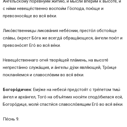
А́нгельскому поревну́им житию́, и мы́сли впери́м к высоте́, и
с ни́ми невеще́ственно воспои́м Го́спода, пою́ще и
превознося́ще во вся́ ве́ки.
Лико́вственницы ликова́ния небе́снии, престо́л обстоя́ще
сла́вы, о́крест Бо́га же всегда́ обраща́ющеся, а́нгели пою́т и
превозно́сят Его́ во вся́ ве́ки.
Невеще́ственнаго огня́ творя́щей пла́мень, на высоте́
непреста́нно служа́щия, и а́нгелы ду́хи явля́ющей, Тро́ице
покланя́емся и славосло́вим во вся́ ве́ки.
Богоро́дичен:
Ему́же на небеси́ предстоя́т с тре́петом тмы́
а́нгел и арха́нгел, Того́ на объя́тиих носи́ти сподо́билася еси́,
Богоро́дице, моли́ спасти́ся славосло́вящим Его́ во вся́ ве́ки.
Пе́снь 9.