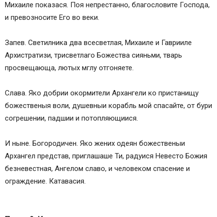
Михаиле показася. Поя непрестанно, благословите Господа,
и превозносите Его во веки.
Запев. Светилника два всесветлая, Михаиле и Гаврииле
Архистратизи, трисветлаго Божества сияньми, тварь
просвещающа, лютых мглу отгоняете.
Слава. Яко добрии окормители Архангели ко пристанищу
божественыя воли, душевныи корабль мой спасайте, от бури
согрешении, падшии и потопляющиися.
И ныне. Богородичен. Яко жених одеян божественыи
Архангел представ, приглашаше Ти, радуися Невесто Божия
безневестная, Ангелом славо, и человеком спасение и
ограждение. Катавасия.