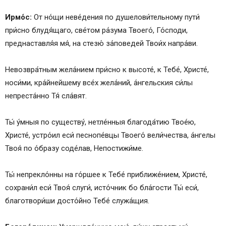
Ирмо́с:
От но́щи неве́дения по душелови́тельному пути́
при́сно блудя́щаго, све́том ра́зума Твоего́, Го́споди,
преднаставля́я мя́, на стезю́ за́поведей Твои́х напра́ви.
Невозвра́тным жела́нием при́сно к высоте́, к Тебе́, Христе́,
носи́ми, кра́йнейшему все́х жела́ний, а́нгельския си́лы
непреста́нно Тя́ сла́вят.
Ты́ у́мныя по существу́, нетле́нныя благода́тию Твое́ю,
Христе́, устро́ил еси́ песнопе́вцы Твоего́ вели́чества, а́нгелы
Твоя́ по о́бразу соде́лав, Непостижи́ме.
Ты́ непрекло́нны на го́ршее к Тебе́ приближе́нием, Христе́,
сохрани́л еси́ Твоя́ слуги́, исто́чник бо бла́гости Ты́ еси́,
благотвори́ши досто́йно Тебе́ служа́щия.