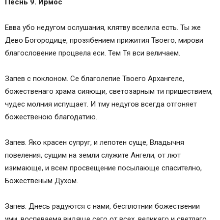
Песнь 9. Ирмос
Евва убо недугом ослушания, клятву вселила есть. Ты же
Дево Богородице, прозябением прижития Твоего, мирови
благословение процвела еси. Тем Тя вси величаем.
Запев с поклоном. Се благолепие Твоего Архангеле,
божественаго храма сияющи, светозарным ти пришествием,
чудес молния испущает. И тму недугов всегда отгоняет
божественою благодатию.
Запев. Яко красен супруг, и лепотен суще, Владычня
повеления, сущим на земли служите Ангели, от лют
изимающе, и всем просвещение посылающе спасително,
Божественым Духом.
Запев. Днесь радуются с нами, бесплотнии божествении
уми, воспеваема видяще сего от всех, великаго и светлаго