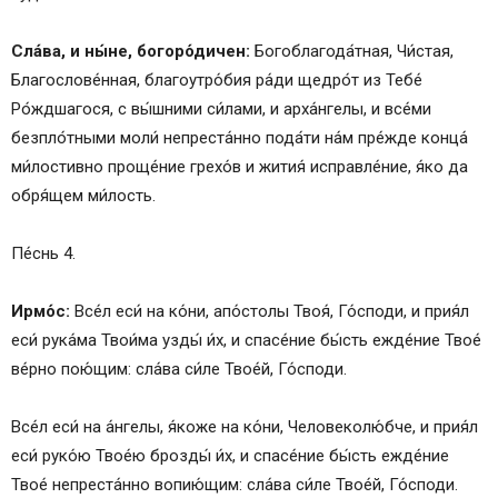
Сла́ва, и ны́не, богоро́дичен:
Богоблагода́тная, Чи́стая,
Благослове́нная, благоутро́бия ра́ди щедро́т из Тебе́
Ро́ждшагося, с вы́шними си́лами, и арха́нгелы, и все́ми
безпло́тными моли́ непреста́нно пода́ти на́м пре́жде конца́
ми́лостивно проще́ние грехо́в и жития́ исправле́ние, я́ко да
обря́щем ми́лость.
Пе́снь 4.
Ирмо́с:
Все́л еси́ на ко́ни, апо́столы Твоя́, Го́споди, и прия́л
еси́ рука́ма Твои́ма узды́ и́х, и спасе́ние бы́сть ежде́ние Твое́
ве́рно пою́щим: сла́ва си́ле Твое́й, Го́споди.
Все́л еси́ на а́нгелы, я́коже на ко́ни, Человеколю́бче, и прия́л
еси́ руко́ю Твое́ю брозды́ и́х, и спасе́ние бы́сть ежде́ние
Твое́ непреста́нно вопию́щим: сла́ва си́ле Твое́й, Го́споди.