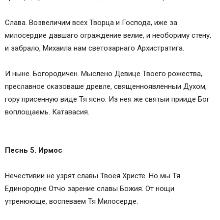
Слава. Возвеличим всех Творца и Господа, иже за
милосердие давшаго ограждение велие, и необориму стену,
и забрало, Михаила нам светозарнаго Архистратига.
И ныне. Богородичен. Мыслено Девице Твоего рожества,
преславное сказоваше древле, священноявленныи Духом,
гору присенную виде Тя ясно. Из нея же святыи прииде Бог
воплощаемь. Катавасия.
Песнь 5. Ирмос
Нечестивии не узрят славы Твоея Христе. Но мы Тя
Единородне Отчо зарение славы Божия. От нощи
утренююще, воспеваем Тя Милосерде.