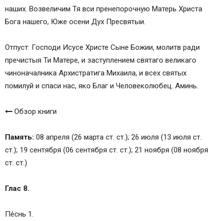
наших. Возвеличим Тя вси пренепорочную Матерь Христа
Бога нашего, Юже осени Дух Пресвятыи.
Отпуст: Господи Исусе Христе Сыне Божии, молитв ради
пречистыя Ти Матере, и заступлением святаго великаго
чиноначалника Архистратига Михаила, и всех святых
помилуй и спаси нас, яко Благ и Человеколюбец. Аминь.
Обзор книги
Память:
08 апреля (26 марта ст. ст.); 26 июля (13 июля ст.
ст.); 19 сентября (06 сентября ст. ст.); 21 ноября (08 ноября
ст. ст.)
Глас 8.
Пе́снь 1.