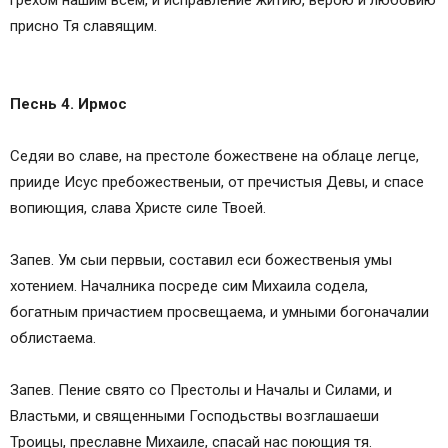
грехом нашим всем, и исправление житию, верою и любовию
присно Тя славящим.
Песнь 4. Ирмос
Седяи во славе, на престоле божествене на облаце легце,
прииде Исус пребожественыи, от пречистыя Девы, и спасе
вопиющия, слава Христе силе Твоей.
Запев. Ум сыи первыи, составил еси божественыя умы
хотением. Началника посреде сим Михаила содела,
богатным причастием просвещаема, и умными богоначалии
облистаема.
Запев. Пение свято со Престолы и Началы и Силами, и
Властьми, и священными Господьствы возглашаеши
Троицы, преславне Михаиле, спасай нас поющия тя.