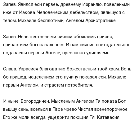
Запев. Явился еси первее, древнему Израилю, повеленьми
иже от Иакова. Человеческим дебельством, явльшуся с
телом, Михаиле бесплотныи, Ангелом Архистратиже.
Запев. Невеществеными сиянии обожаемь присно,
причастием богоначальным. И нам сияние светодательное
подаваеши первыи Ангеле, преславно удивляемь.
Слава. Украсися благодатию божественыи твой храм. Вонь
бо пришед, исцелением его пучину показал еси, Михаиле
первыи Ангелом, и страстем потребителя.
И ныне. Богородичен. Мысленым Ангелом Тя показа Бог
вьшшу сень, вселься в Твое чрево Чистая всенепорочное.
Его же моли всегда, ущедрити поющия Тя. Катавасия.