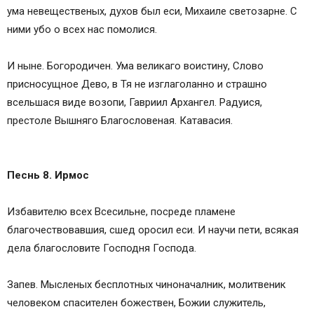
ума невещественых, духов был еси, Михаиле светозарне. С
ними убо о всех нас помолися.
И ныне. Богородичен. Ума великаго воистину, Слово
присносущное Дево, в Тя не изглаголанно и страшно
всельшася виде возопи, Гавриил Архангел. Радуися,
престоле Вышняго Благословеная. Катавасия.
Песнь 8. Ирмос
Избавителю всех Всесильне, посреде пламене
благочествовавшия, сшед оросил еси. И научи пети, всякая
дела благословите Господня Господа.
Запев. Мысленых бесплотных чиноначалник, молитвеник
человеком спасителен божествен, Божии служитель,