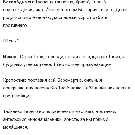
Богоро́дичен:
Трепе́щу та́инства, Христе́, Твоего́
снизхожде́ния, я́ко, И́же естество́м Бо́г, прия́л еси́ от Де́вы
роди́тися я́ко Челове́к, да спасе́ши ми́р от рабо́ты
проти́внаго.
Пе́снь 3.
Ирмо́с:
Стра́х Тво́й, Го́споди, всади́ в сердца́ ра́б Твои́х, и
бу́ди на́м утвержде́ние, Тя́ во и́стине призыва́ющим.
Кре́постию поста́вил еси́, Безсме́ртне, си́льныя,
соверша́ющия всесвяту́ю Твою́ во́лю, Тебе́ в вы́шних всегда́
предстоя́щия.
Таи́нники Твоего́ вочелове́чения и честна́го воста́ния,
а́нгельския чинонача́льники, Христе́, за ны́ приими́
моля́щияся.