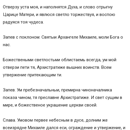
Небесных Сил бесплотных
Отверзу уста моя, и наполнятся Духа, и слово отрыгну
Гаврии́л, Архангел
Царице Матери, и явлюся светло торжествуя, и воспою
Архангел Гавриил – посланник Божий
радуяся тоя чудеса.
Урии́л, Архангел
Селафии́л, Архангел
Запев с поклоном: Святыи Архангеле Михаиле, моли Бога о
Рафаи́л, Архангел
нас.
Иеремии́л, Архангел
Иегудии́л, Архангел
Божествеными светлостьми облистаемь всегда, ум мой
Варахии́л, Архангел
отверзи пети тя, Архистратиже вышних воинств. Всем
Молитва первая:
утвержение притекающим ти.
Молитва вторая:
Молитва третия:
Запев. Ум пребезначальныи, премирна чиноначалника
Молитва четвертая:
показа чином, тя преславне Архистратиже. И свет сущим в
Молитва пятая:
мире, и божественое украшение церкви своей.
Происхождение и предназначение Ангелов
Молитвы, посвящённые Архангелу Михаилу
Слава. Умовом первее небесным в дусе, долним же
Церковные праздники и службы
всеизрядне Михаиле дался еси, ограждение и утвержение, и