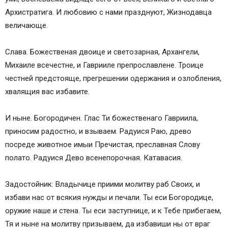
Архистратига. И любовию с нами празднуют, Жизнодавца
величающе.
Слава. Божественая двоице и светозарная, Архангели,
Михаиле всечестне, и Гаврииле препрославлене. Троице
честней предстояще, прегрешении одержания и озлобления,
хвалящия вас избавите.
И ныне. Богородичен. Глас Ти божественаго Гавриила,
приносим радостно, и взываем. Радуися Раю, древо
посреде животное имыи Пречистая, преславная Слову
полато. Радуися Дево всенепорочная. Катавасия.
Задостойник: Владычице приими молитву раб Своих, и
избави нас от всякия нужды и печали. Ты еси Богородице,
оружие наше и стена. Ты еси заступнице, и к Тебе прибегаем,
Тя и ныне на молитву призываем, да избавиши ны от враг