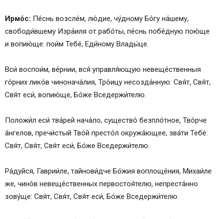
Ирмо́с:
Пе́снь возсле́м, лю́дие, чу́дному Бо́гу на́шему,
свободи́вшему Изра́иля от рабо́ты, пе́снь побе́дную пою́ще
и вопию́ще: пои́м Тебе́, Еди́ному Влады́це.
Вси́ воспои́м, ве́рнии, вся́ управля́ющую невеще́ственныя
го́рних лико́в чинонача́лия, Тро́ицу несозда́нную: Свя́т, Свя́т,
Свя́т еси́, вопию́ще, Бо́же Вседержи́телю.
Положи́л еси́ тва́рей нача́ло, существо́ безпло́тное, Тво́рче
а́нгелов, пречи́стый Тво́й престо́л окружа́ющее, зва́ти Тебе́:
Свя́т, Свя́т, Свя́т еси́, Бо́же Вседержи́телю.
Ра́дуйся, Гаврии́ле, тайнови́дче Бо́жия воплоще́ния, Михаи́ле
же, чино́в невеще́ственных первостоя́телю, непреста́нно
зову́ще: Свя́т, Свя́т, Свя́т еси́, Бо́же Вседержи́телю.