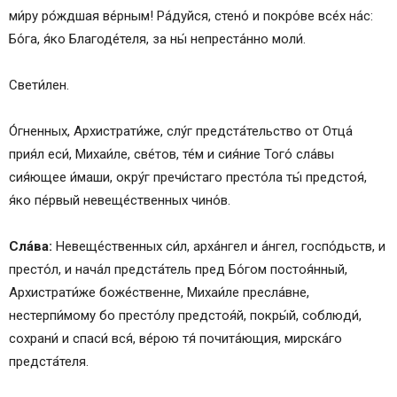
ми́ру ро́ждшая ве́рным! Ра́дуйся, стено́ и покро́ве все́х на́с:
Бо́га, я́ко Благоде́теля, за ны́ непреста́нно моли́.
Свети́лен.
О́гненных, Архистрати́же, слу́г предста́тельство от Отца́
прия́л еси́, Михаи́ле, све́тов, те́м и сия́ние Того́ сла́вы
сия́ющее и́маши, окру́г пречи́стаго престо́ла ты́ предстоя́,
я́ко пе́рвый невеще́ственных чино́в.
Сла́ва:
Невеще́ственных си́л, арха́нгел и а́нгел, госпо́дьств, и
престо́л, и нача́л предста́тель пред Бо́гом постоя́нный,
Архистрати́же боже́ственне, Михаи́ле пресла́вне,
нестерпи́мому бо престо́лу предстоя́й, покры́й, соблюди́,
сохрани́ и спаси́ вся́, ве́рою тя́ почита́ющия, мирска́го
предста́теля.