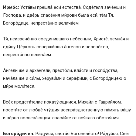
Ирмо́с:
Уста́вы прешла́ еси́ естества́, Соде́теля заче́нши и
Го́спода, и две́рь спасе́ния ми́рови была́ еси́, те́м Тя́,
Богоро́дице, непреста́нно велича́ем.
Тя́, неизрече́нно соедини́вшаго небе́сным, Христе́, земна́я и
еди́ну Це́рковь соверши́вша а́нгелов и челове́ков,
непреста́нно велича́ем.
А́нгели же и арха́нгели, престо́ли, вла́сти и госпо́дства,
нача́ла же и си́лы, херуви́ми и серафи́ми, с Богоро́дицею о
ми́ре моли́теся.
Все́х предста́телие показу́ющиися, Михаи́л с Гаврии́лом,
посети́те от любве́ чту́щия всепра́зднственную па́мять ва́шу
и ве́рно воспева́ющия: спаса́йте от вся́каго обстоя́ния.
Богоро́дичен:
Ра́дуйся, свята́я Богоневе́сто! Ра́дуйся, Све́т