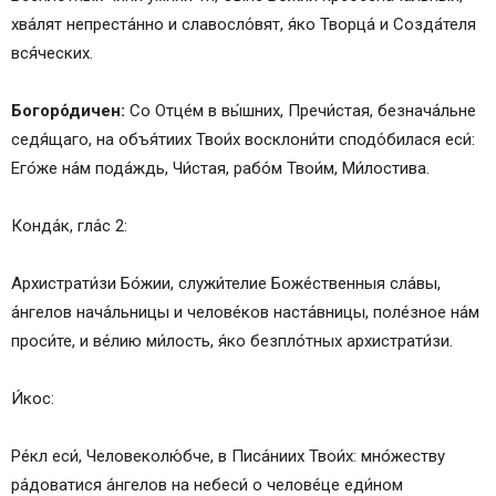
хва́лят непреста́нно и славосло́вят, я́ко Творца́ и Созда́теля
вся́ческих.
Богоро́дичен:
Со Отце́м в вы́шних, Пречи́стая, безнача́льне
седя́щаго, на объя́тиих Твои́х восклони́ти сподо́билася еси́:
Его́же на́м пода́ждь, Чи́стая, рабо́м Твои́м, Ми́лостива.
Конда́к, гла́с 2:
Архистрати́зи Бо́жии, служи́телие Боже́ственныя сла́вы,
а́нгелов нача́льницы и челове́ков наста́вницы, поле́зное на́м
проси́те, и ве́лию ми́лость, я́ко безпло́тных архистрати́зи.
И́кос:
Ре́кл еси́, Человеколю́бче, в Писа́ниих Твои́х: мно́жеству
ра́доватися а́нгелов на небеси́ о челове́це еди́ном