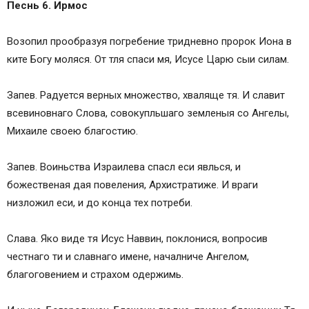
Песнь 6. Ирмос
Возопил прообразуя погребение тридневно пророк Иона в
ките Богу моляся. От тля спаси мя, Исусе Царю сыи силам.
Запев. Радуется верных множество, хваляще тя. И славит
всевиновнаго Слова, совокупльшаго земленыя со Ангелы,
Михаиле своею благостию.
Запев. Воиньства Израилева спасл еси явлься, и
божественая дая повеления, Архистратиже. И враги
низложил еси, и до конца тех потреби.
Слава. Яко виде тя Исус Наввин, поклонися, вопросив
честнаго ти и славнаго имене, началниче Ангелом,
благоговением и страхом одержимь.