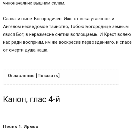
чиноначалник вышним силам.
Слава, и ныне. Богородичен. Иже от века утаенное, и
Ангелом несведомое таинство, Тобою Богородице земным
явися Бог, в неразмесне снятии воплощаемь. И Крест волею
нас ради восприим, им же воскресив первозданнаго, и спасе
от смерти душа наша.
Оглавление [Показать]
Канон, глас 4-й
Канон, глас 4-й
Михаил Архангел, Архистратиг
Архангел Божий Михаил
Воспоминание чуда Архистратига Михаила,
бывшего в Хонех (Колоссах) (IV)
Песнь 1. Ирмос
Собор Архистратига Божия Михаила и прочих