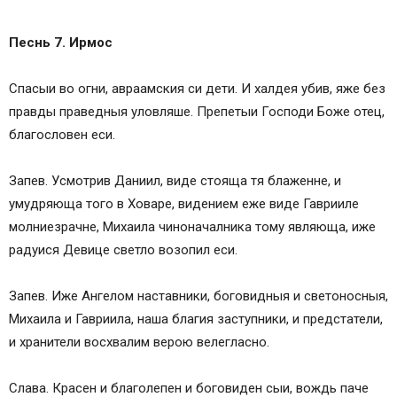
Песнь 7. Ирмос
Спасыи во огни, авраамския си дети. И халдея убив, яже без
правды праведныя уловляше. Препетыи Господи Боже отец,
благословен еси.
Запев. Усмотрив Даниил, виде стояща тя блаженне, и
умудряюща того в Ховаре, видением еже виде Гаврииле
молниезрачне, Михаила чиноначалника тому являюща, иже
радуися Девице светло возопил еси.
Запев. Иже Ангелом наставники, боговидныя и светоносныя,
Михаила и Гавриила, наша благия заступники, и предстатели,
и хранители восхвалим верою велегласно.
Слава. Красен и благолепен и боговиден сыи, вождь паче