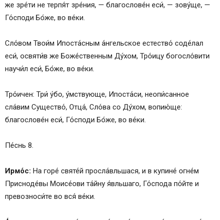
же зре́ти не терпя́т зре́ния, — благослове́н еси́, — зову́ще, —
Го́споди Бо́же, во ве́ки.
Сло́вом Твои́м Ипоста́сным а́нгельское естество́ соде́лал
еси́, освяти́в же Боже́ственным Ду́хом, Тро́ицу богосло́вити
научи́л еси́, Бо́же, во ве́ки.
Тро́ичен: Три́ у́бо, у́мствующе, Ипоста́си, неопи́санное
сла́вим Существо́, Отца́, Сло́ва со Ду́хом, вопию́ще:
благослове́н еси́, Го́споди Бо́же, во ве́ки.
Пе́снь 8.
Ирмо́с:
На горе́ святе́й просла́вльшася, и в купине́ огне́м
Присноде́вы Моисе́ови та́йну я́вльшаго, Го́спода по́йте и
превозноси́те во вся́ ве́ки.