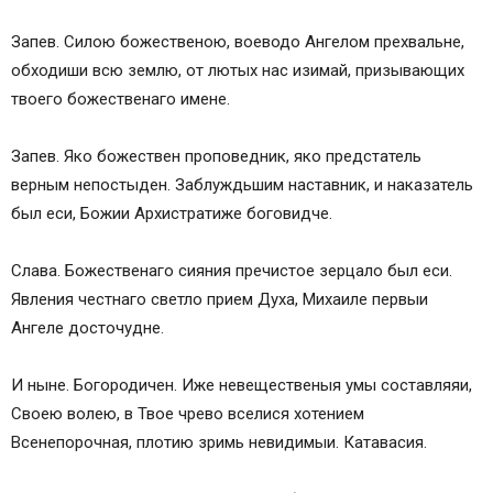
Запев. Силою божественою, воеводо Ангелом прехвальне,
обходиши всю землю, от лютых нас изимай, призывающих
твоего божественаго имене.
Запев. Яко божествен проповедник, яко предстатель
верным непостыден. Заблуждьшим наставник, и наказатель
был еси, Божии Архистратиже боговидче.
Слава. Божественаго сияния пречистое зерцало был еси.
Явления честнаго светло прием Духа, Михаиле первыи
Ангеле досточудне.
И ныне. Богородичен. Иже невещественыя умы составляяи,
Своею волею, в Твое чрево вселися хотением
Всенепорочная, плотию зримь невидимыи. Катавасия.