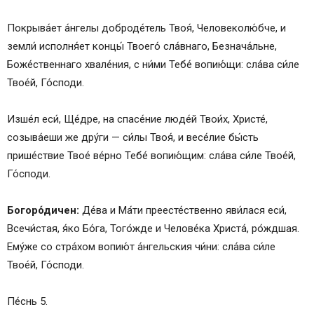
Покрыва́ет а́нгелы доброде́тель Твоя́, Человеколю́бче, и
земли́ исполня́ет концы́ Твоего́ сла́внаго, Безнача́льне,
Боже́ственнаго хвале́ния, с ни́ми Тебе́ вопию́щи: сла́ва си́ле
Твое́й, Го́споди.
Изше́л еси́, Ще́дре, на спасе́ние люде́й Твои́х, Христе́,
созыва́еши же дру́ги — си́лы Твоя́, и весе́лие бы́сть
прише́ствие Твое́ ве́рно Тебе́ вопию́щим: сла́ва си́ле Твое́й,
Го́споди.
Богоро́дичен:
Де́ва и Ма́ти преесте́ственно яви́лася еси́,
Всечи́стая, я́ко Бо́га, Того́жде и Челове́ка Христа́, ро́ждшая.
Ему́же со стра́хом вопию́т а́нгельския чи́ни: сла́ва си́ле
Твое́й, Го́споди.
Пе́снь 5.