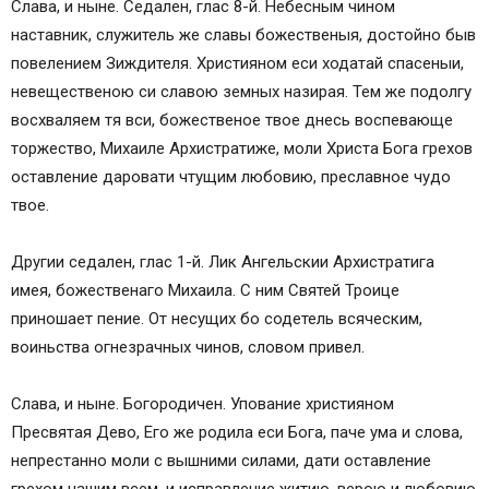
Слава, и ныне. Седален, глас 8-й. Небесным чином
наставник, служитель же славы божественыя, достойно быв
повелением Зиждителя. Християном еси ходатай спасеныи,
невещественою си славою земных назирая. Тем же подолгу
восхваляем тя вси, божественое твое днесь воспевающе
торжество, Михаиле Архистратиже, моли Христа Бога грехов
оставление даровати чтущим любовию, преславное чудо
твое.
Другии седален, глас 1-й. Лик Ангельскии Архистратига
имея, божественаго Михаила. С ним Святей Троице
приношает пение. От несущих бо содетель всяческим,
воиньства огнезрачных чинов, словом привел.
Слава, и ныне. Богородичен. Упование християном
Пресвятая Дево, Его же родила еси Бога, паче ума и слова,
непрестанно моли с вышними силами, дати оставление