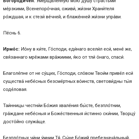
Богоро́дичен:
Умерщвле́нную мою́ ду́шу страстьми́
ме́рзкими, Всенепоро́чная, оживи́, жи́зни Храни́теля
ро́ждшая, и к стези́ ве́чней, и блаже́нней жи́зни упра́ви.
Пе́снь 6.
Ирмо́с:
Ио́ну в ки́те, Го́споди, еди́наго всели́л еси́, мене́ же,
свя́заннаго мре́жами вра́жиими, я́ко от тли́ о́наго, спаси́.
Благоле́пне от не су́щих, Го́споди, сло́вом Твои́м приве́л еси́
существа́ небе́сных безсме́ртных во́инств, светови́дны ты́я
соде́ловая.
Таи́нницы честни́и Бо́жия хвале́ния бы́сте, безпло́тнии,
гра́ждане небе́сныя и Боже́ственныя и́стинно ски́нии, Творцу́
досто́йно служа́ще.
Безпло́тных чи́ни у́мнии Тя́, Сы́не Бо́жий пребезнача́льный,