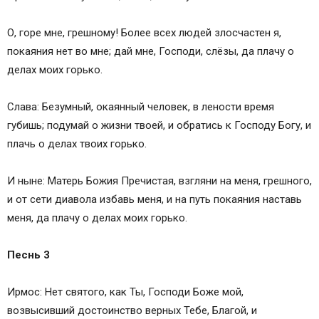
О, горе мне, грешному! Более всех людей злосчастен я,
покаяния нет во мне; дай мне, Господи, слёзы, да плачу о
делах моих горько.
Слава: Безумный, окаянный человек, в лености время
губишь; подумай о жизни твоей, и обратись к Господу Богу, и
плачь о делах твоих горько.
И ныне: Матерь Божия Пречистая, взгляни на меня, грешного,
и от сети диавола избавь меня, и на путь покаяния наставь
меня, да плачу о делах моих горько.
Песнь 3
Ирмос: Нет святого, как Ты, Господи Боже мой,
возвысивший достоинство верных Тебе, Благой, и