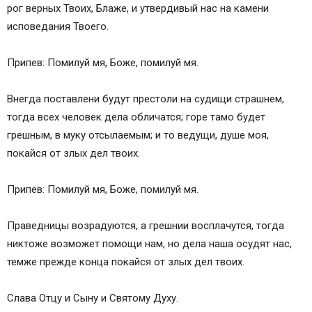
рог верных Твоих, Блаже, и утвердивый нас на камени
исповедания Твоего.
Припев: Помилуй мя, Боже, помилуй мя.
Внегда поставлени будут престоли на судищи страшнем,
тогда всех человек дела обличатся; горе тамо будет
грешным, в муку отсылаемым; и то ведущи, душе моя,
покайся от злых дел твоих.
Припев: Помилуй мя, Боже, помилуй мя.
Праведницы возрадуются, а грешнии восплачутся, тогда
никтоже возможет помощи нам, но дела наша осудят нас,
темже прежде конца покайся от злых дел твоих.
Слава Отцу и Сыну и Святому Духу.