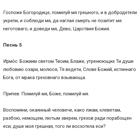
Госпоже Богородице, помилуй мя грешного, и в добродетели
укрепи, и соблюди мя, да наглая смерть не похитит мя
неготоваго, и доведи мя, Дево, Царствия Божия.
Песнь 5
Ирмо́с: Божиим светом Твоим, Блаже, утренюющих Ти души
любовию озари, молюся, Тя ведети, Слове Божий, истиннаго
Бога, от мрака греховнаго взывающа.
Припев: Помилуй мя, Боже, помилуй мя.
Воспомяни, окаянный человече, како лжам, клеветам,
разбою, немощем, лютым зверем, грехов ради порабощен
еси; душе моя грешная, того ли восхотела еси?