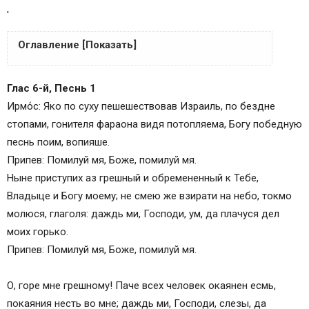
'
Оглавление [Показать]
Как правильно читать
Глас 6-й, Песнь 1
Читать канон покаянный ко Господу нашему
Ирмо́с: Яко по суху пешешествовав Израиль, по бездне
Иисусу Христу на русском
стопами, гонителя фараона видя потопляема, Богу победную
Что такое канон
песнь поим, вопияше.
Покаяние в православии
Припев: Помилуй мя, Боже, помилуй мя.
Изменения
Ныне приступих аз грешный и обремененный к Тебе,
Для чего люди каются
Владыце и Богу моему; не смею же взирати на небо, токмо
Достойная подготовка
молюся, глаголя: даждь ми, Господи, ум, да плачуся дел
моих горько.
Припев: Помилуй мя, Боже, помилуй мя.
О, горе мне грешному! Паче всех человек окаянен есмь,
покаяния несть во мне; даждь ми, Господи, слезы, да