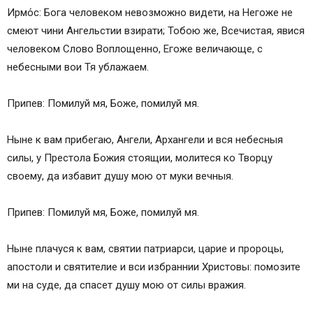
Ирмо́с: Бога человеком невозможно видети, на Негоже не
смеют чини Ангельстии взирати; Тобою же, Всечистая, явися
человеком Слово Воплощенно, Егоже величающе, с
небесными вои Тя ублажаем.
Припев: Помилуй мя, Боже, помилуй мя.
Ныне к вам прибегаю, Ангели, Архангели и вся небесныя
силы, у Престола Божия стоящии, молитеся ко Творцу
своему, да избавит душу мою от муки вечныя.
Припев: Помилуй мя, Боже, помилуй мя.
Ныне плачуся к вам, святии патриарси, царие и пророцы,
апостоли и святителие и вси избраннии Христовы: помозите
ми на суде, да спасет душу мою от силы вражия.