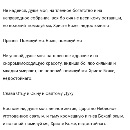
Не надейся, душе моя, на тленное богатство и на
неправедное собрание, вся бо сия не веси кому оставиши,
но возопий: помилуй мя, Христе Боже, недостойнаго.
Припев: Помилуй мя, Боже, помилуй мя.
Не уповай, душе моя, на телесное здравие и на
скоромимоходящую красоту, видиши бо, яко сильнии и
младии умирают; но возопий: помилуй мя, Христе Боже,
недостойнаго.
Слава Отцу и Сыну и Святому Духу.
Воспомяни, душе моя, вечное житие, Царство Небесное,
уготованное святым, и тьму кромешную и гнев Божий злым,
и возопий: помилуй мя, Христе Боже, недостойнаго.