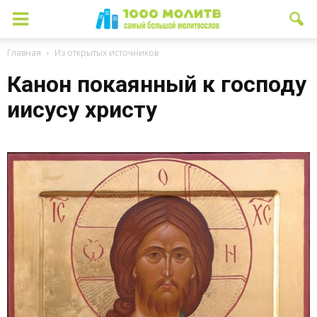
Главная
Из открытых источников
Канон покаянный к господу
иисусу христу