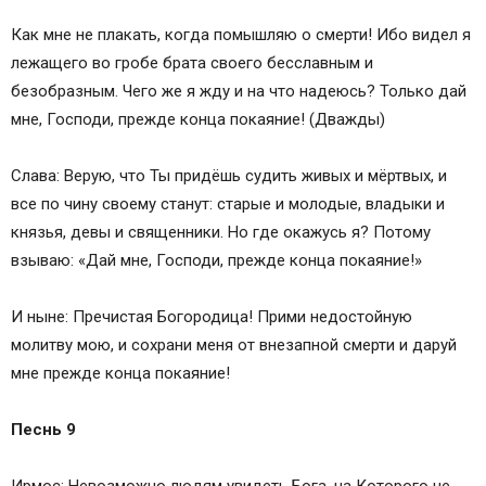
Как мне не плакать, когда помышляю о смерти! Ибо видел я
лежащего во гробе брата своего бесславным и
безобразным. Чего же я жду и на что надеюсь? Только дай
мне, Господи, прежде конца покаяние! (Дважды)
Слава: Верую, что Ты придёшь судить живых и мёртвых, и
все по чину своему станут: старые и молодые, владыки и
князья, девы и священники. Но где окажусь я? Потому
взываю: «Дай мне, Господи, прежде конца покаяние!»
И ныне: Пречистая Богородица! Прими недостойную
молитву мою, и сохрани меня от внезапной смерти и даруй
мне прежде конца покаяние!
Песнь 9
Ирмос: Невозможно людям увидеть Бога, на Которого не