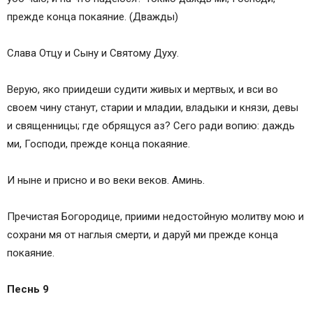
прежде конца покаяние. (Дважды)
Слава Отцу и Сыну и Святому Духу.
Верую, яко приидеши судити живых и мертвых, и вси во
своем чину станут, старии и младии, владыки и князи, девы
и священницы; где обрящуся аз? Сего ради вопию: даждь
ми, Господи, прежде конца покаяние.
И ныне и присно и во веки веков. Аминь.
Пречистая Богородице, приими недостойную молитву мою и
сохрани мя от наглыя смерти, и даруй ми прежде конца
покаяние.
Песнь 9