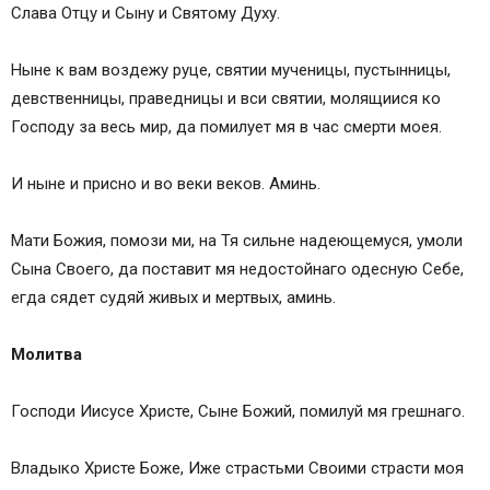
Слава Отцу и Сыну и Святому Духу.
Ныне к вам воздежу руце, святии мученицы, пустынницы,
девственницы, праведницы и вси святии, молящиися ко
Господу за весь мир, да помилует мя в час смерти моея.
И ныне и присно и во веки веков. Аминь.
Мати Божия, помози ми, на Тя сильне надеющемуся, умоли
Сына Своего, да поставит мя недостойнаго одесную Себе,
егда сядет судяй живых и мертвых, аминь.
Молитва
Господи Иисусе Христе, Сыне Божий, помилуй мя грешнаго.
Владыко Христе Боже, Иже страстьми Своими страсти моя