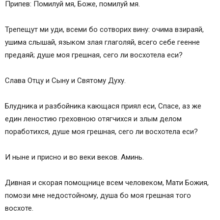
Припев: Помилуй мя, Боже, помилуй мя.
Трепещут ми уди, всеми бо сотворих вину: очима взираяй,
ушима слышай, языком злая глаголяй, всего себе геенне
предаяй; душе моя грешная, сего ли восхотела еси?
Слава Отцу и Сыну и Святому Духу.
Блудника и разбойника кающася приял еси, Спасе, аз же
един леностию греховною отягчихся и злым делом
поработихся, душе моя грешная, сего ли восхотела еси?
И ныне и присно и во веки веков. Аминь.
Дивная и скорая помощнице всем человеком, Мати Божия,
помози мне недостойному, душа бо моя грешная того
восхоте.