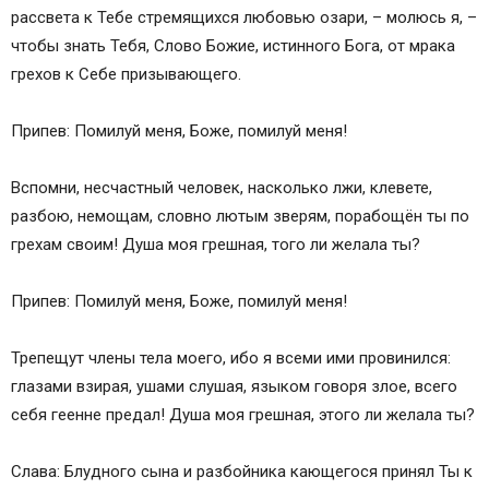
рассвета к Тебе стремящихся любовью озари, – молюсь я, –
чтобы знать Тебя, Слово Божие, истинного Бога, от мрака
грехов к Себе призывающего.
Припев: Помилуй меня, Боже, помилуй меня!
Вспомни, несчастный человек, насколько лжи, клевете,
разбою, немощам, словно лютым зверям, порабощён ты по
грехам своим! Душа моя грешная, того ли желала ты?
Припев: Помилуй меня, Боже, помилуй меня!
Трепещут члены тела моего, ибо я всеми ими провинился:
глазами взирая, ушами слушая, языком говоря злое, всего
себя геенне предал! Душа моя грешная, этого ли желала ты?
Слава: Блудного сына и разбойника кающегося принял Ты к