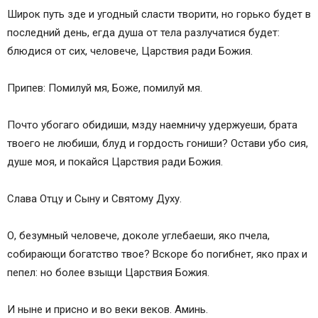
Широк путь зде и угодный сласти творити, но горько будет в
последний день, егда душа от тела разлучатися будет:
блюдися от сих, человече, Царствия ради Божия.
Припев: Помилуй мя, Боже, помилуй мя.
Почто убогаго обидиши, мзду наемничу удержуеши, брата
твоего не любиши, блуд и гордость гониши? Остави убо сия,
душе моя, и покайся Царствия ради Божия.
Слава Отцу и Сыну и Святому Духу.
О, безумный человече, доколе углебаеши, яко пчела,
собирающи богатство твое? Вскоре бо погибнет, яко прах и
пепел: но более взыщи Царствия Божия.
И ныне и присно и во веки веков. Аминь.