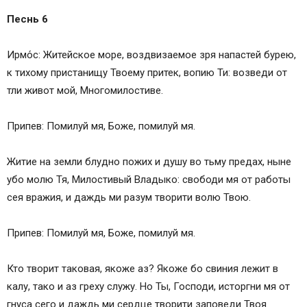
Песнь 6
Ирмо́с: Житейское море, воздвизаемое зря напастей бурею,
к тихому пристанищу Твоему притек, вопию Ти: возведи от
тли живот мой, Многомилостиве.
Припев: Помилуй мя, Боже, помилуй мя.
Житие на земли блудно пожих и душу во тьму предах, ныне
убо молю Тя, Милостивый Владыко: свободи мя от работы
сея вражия, и даждь ми разум творити волю Твою.
Припев: Помилуй мя, Боже, помилуй мя.
Кто творит таковая, якоже аз? Якоже бо свиния лежит в
калу, тако и аз греху служу. Но Ты, Господи, исторгни мя от
гнуса сего и даждь ми сердце творити заповеди Твоя.