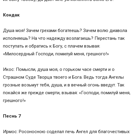
Кондак
Душа моя! Зачем грехами богатеешь? Зачем волю диавола
исполняешь? На что надежду возлагаешь? Перестань так
поступать и обратись к Богу, с плачем взывая:
«Милосердный Господи, помилуй меня, грешного!»
Икос: Помысли, душа моя, о горьком часе смерти и о
Страшном Суде Творца твоего и Бога. Ведь тогда Ангелы
грозные возьмут тебя, душа, и в вечный огонь введут. Так
покайся же прежде смерти, взывая: «Господи, помилуй меня,
грешного!»
Песнь 7
Ирмос: Росоносною соделал печь Ангел для благочестивых