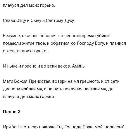
плачуся дел моих горько.
Слава Отцу и Сыну и Святому Духу.
Безумне, окаянне человече, в лености время губиши;
помысли житие твое, и обратися ко Господу Богу, и плачися
о делех твоих горько.
И ныне и присно и во веки веков. Аминь.
Мати Божия Пречистая, воззри на мя грешного, и от сети
диаволи избави мя, и на путь покаяния настави мя, да
плачуся дел моих горько.
Песнь 3
Ирмо́с: Несть свят, якоже Ты, Господи Боже мой, вознесый