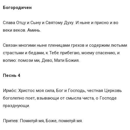
Богородичен
Слава Отцу и Сыну и Святому Духу. И ныне и присно и во
веки веков. Аминь.
Связан многими ныне пленицами грехов и содержим лютыми
страстьми и бедами, к Тебе прибегаю, моему спасению, и
вопию: помози ми, Дево, Мати Божия.
Песнь 4
Ирмо́с: Христос моя сила, Бог и Господь, честная Церковь
боголепно поет, взывающи от смысла чиста, о Господе
празднующи.
Припев: Помилуй мя, Боже, помилуй мя.