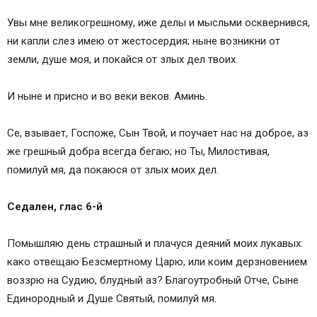
Увы мне великогрешному, иже делы и мысльми осквернився,
ни капли слез имею от жестосердия; ныне возникни от
земли, душе моя, и покайся от злых дел твоих.
И ныне и присно и во веки веков. Аминь.
Се, взывает, Госпоже, Сын Твой, и поучает нас на доброе, аз
же грешный добра всегда бегаю; но Ты, Милостивая,
помилуй мя, да покаюся от злых моих дел.
Седален, глас 6-й
Помышляю день страшный и плачуся деяний моих лукавых:
како отвещаю Безсмертному Царю, или коим дерзновением
воззрю на Судию, блудный аз? Благоутробный Отче, Сыне
Единородный и Душе Святый, помилуй мя.