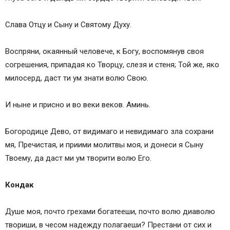
Слава Отцу и Сыну и Святому Духу.
Воспряни, окаянный человече, к Богу, воспомянув своя
согрешения, припадая ко Творцу, слезя и стеня; Той же, яко
милосерд, даст ти ум знати волю Свою.
И ныне и присно и во веки веков. Аминь.
Богородице Дево, от видимаго и невидимаго зла сохрани
мя, Пречистая, и приими молитвы моя, и донеси я Сыну
Твоему, да даст ми ум творити волю Его.
Кондак
Душе моя, почто грехами богатееши, почто волю диаволю
твориши, в чесом надежду полагаеши? Престани от сих и