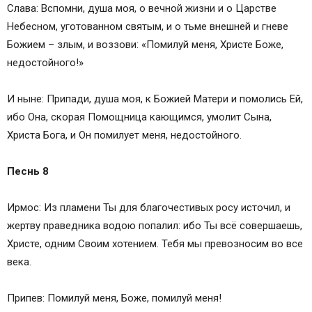
Слава: Вспомни, душа моя, о вечной жизни и о Царстве
Небесном, уготованном святым, и о тьме внешней и гневе
Божием – злым, и воззови: «Помилуй меня, Христе Боже,
недостойного!»
И ныне: Припади, душа моя, к Божией Матери и помолись Ей,
ибо Она, скорая Помощница кающимся, умолит Сына,
Христа Бога, и Он помилует меня, недостойного.
Песнь 8
Ирмос: Из пламени Ты для благочестивых росу источил, и
жертву праведника водою попалил: ибо Ты всё совершаешь,
Христе, одним Своим хотением. Тебя мы превозносим во все
века.
Припев: Помилуй меня, Боже, помилуй меня!