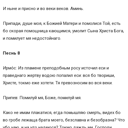
И ныне и присно и во веки веков. Аминь.
Припади, душе моя, к Божией Матери и помолися Той, есть
бо скорая помощница кающимся, умолит Сына Христа Бога,
и помилует мя недостойнаго.
Песнь 8
Ирмо́с: Из пламене преподобным росу источил еси и
праведнаго жертву водою попалил еси: вся бо твориши,
Христе, токмо еже хотети. Тя превозносим во вся веки.
Припев: Помилуй мя, Боже, помилуй мя.
Како не имам плакатися, егда помышляю смерть, видех бо
во гробе лежаща брата моего, безславна и безобразна? Что
убо чаю, и на что надеюся? Токмо даждь ми, Господи,