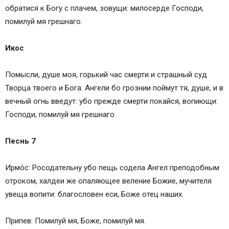
обратися к Богу с плачем, зовущи: милосерде Господи,
помилуй мя грешнаго.
Икос
Помысли, душе моя, горький час смерти и страшный суд
Творца твоего и Бога: Ангели бо грознии поймут тя, душе, и в
вечный огнь введут: убо прежде смерти покайся, вопиющи:
Господи, помилуй мя грешнаго.
Песнь 7
Ирмо́с: Росодательну убо пещь содела Ангел преподобным
отроком, халдеи же опаляющее веление Божие, мучителя
увеща вопити: благословен еси, Боже отец наших.
Припев: Помилуй мя, Боже, помилуй мя.