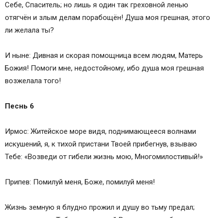
Себе, Спаситель; но лишь я один так греховной ленью
отягчён и злым делам порабощён! Душа моя грешная, этого
ли желала ты?
И ныне: Дивная и скорая помощница всем людям, Матерь
Божия! Помоги мне, недостойному, ибо душа моя грешная
возжелала того!
Песнь 6
Ирмос: Житейское море видя, поднимающееся волнами
искушений, я, к тихой пристани Твоей прибегнув, взываю
Тебе: «Возведи от гибели жизнь мою, Многомилостивый!»
Припев: Помилуй меня, Боже, помилуй меня!
Жизнь земную я блудно прожил и душу во тьму предал;