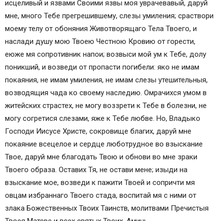
исцеливый и язвами Своими язвы моя уврачевавый, даруй
мне, много Тебе прегрешившему, слезы умиления; сраствори
моему телу от обоняния Животворящаго Тела Твоего, и
наслади душу мою Твоею Честною Кровию от горести,
еюже мя сопротивник напои; возвыси мой ум к Тебе, долу
поникший, и возведи от пропасти погибели: яко не имам
покаяния, не имам умиления, не имам слезы утешительныя,
возводящия чада ко своему наследию. Омрачихся умом в
житейских страстех, не могу воззрети к Тебе в болезни, не
могу согретися слезами, яже к Тебе любве. Но, Владыко
Господи Иисусе Христе, сокровище благих, даруй мне
покаяние всецелое и сердце люботрудное во взыскание
Твое, даруй мне благодать Твою и обнови во мне зраки
Твоего образа. Оставих Тя, не остави мене; изыди на
взыскание мое, возведи к пажити Твоей и сопричти мя
овцам избраннаго Твоего стада, воспитай мя с ними от
злака Божественных Твоих Таинств, молитвами Пречистыя
Твоея Матере и всех святых Твоих. Аминь.