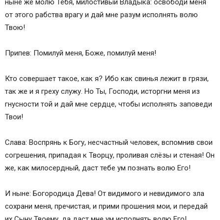
ныне же молю Тебя, милостивый Владыка: освободи меня
от этого рабства врагу и дай мне разум исполнять волю
Твою!
Припев: Помилуй меня, Боже, помилуй меня!
Кто совершает такое, как я? Ибо как свинья лежит в грязи,
так же и я греху служу. Но Ты, Господи, исторгни меня из
гнусности той и дай мне сердце, чтобы исполнять заповеди
Твои!
Слава: Воспрянь к Богу, несчастный человек, вспомнив свои
согрешения, припадая к Творцу, проливая слёзы и стеная! Он
же, как милосердный, даст тебе ум познать волю Его!
И ныне: Богородица Дева! От видимого и невидимого зла
сохрани меня, пречистая, и прими прошения мои, и передай
их Сыну Твоему, да даст мне ум исполнять волю Его!