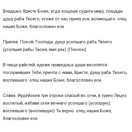
Владыко Христе Боже, егда хощеши судити миру, пощади
душу раба Твоего, егоже от нас приял еси, вопиющаго: отец
наших Боже, благословен еси.
Припев: Покой, Господи, душу усопшаго раба Твоего
(усопшия рабы Твоея; имя рек) (Поклон).
В пищи райстей, идеже праведных души веселятся
послуживших Тебе, причти с ними, Христе, душу раба Твоего,
воспевшаго: отец наших Боже, благословен еси.
Слава: Иудейския три отроки спасый во огни, в триех Лицех
воспетый, избави огня вечнаго усопшаго (усопшую),
воспевшаго (воспевшую) Ти верно: отец наших Боже,
благословен еси.