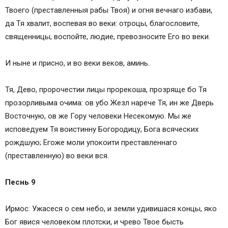
Твоего (преставленныя рабы Твоя) и огня вечнаго избави,
да Тя хвалит, воспевая во веки: отроцы, благословите,
священницы, воспойте, людие, превозносите Его во веки.
И ныне и присно, и во веки веков, аминь.
Тя, Дево, пророчестии лицы прорекоша, прозряще бо Тя
прозорливыма очима: ов убо Жезл нарече Тя, ин же Дверь
Восточную, ов же Гору человеки Несекомую. Мы же
исповедуем Тя воистинну Богородицу, Бога всяческих
рождшую; Егоже моли упокоити преставленнаго
(преставленную) во веки вся.
Песнь 9
Ирмос: Ужасеся о сем небо, и земли удивишася концы, яко
Бог явися человеком плотски, и чрево Твое бысть