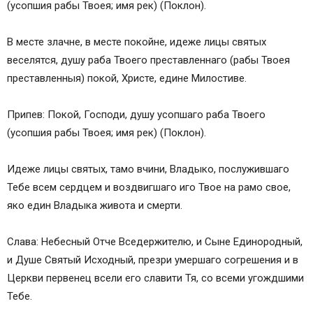
(усопшия рабы Твоея; имя рек) (Поклон).
В месте злачне, в месте покойне, идеже лицы святых
веселятся, душу раба Твоего преставленнаго (рабы Твоея
преставленныя) покой, Христе, едине Милостиве.
Припев: Покой, Господи, душу усопшаго раба Твоего
(усопшия рабы Твоея; имя рек) (Поклон).
Идеже лицы святых, тамо вчини, Владыко, послужившаго
Тебе всем сердцем и воздвигшаго иго Твое на рамо свое,
яко един Владыка живота и смерти.
Слава: Небесный Отче Вседержителю, и Сыне Единородный,
и Душе Святый Исходный, презри умершаго согрешения и в
Церкви первенец всели его славити Тя, со всеми угождшими
Тебе.