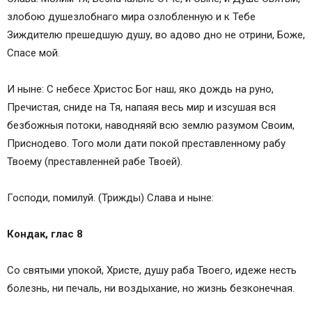
злобою душезлобнаго мира озлобленную и к Тебе
Зиждителю прешедшую душу, во адово дно не отрини, Боже,
Спасе мой.
И ныне: С небесе Христос Бог наш, яко дождь на руно,
Пречистая, сниде на Тя, напаяя весь мир и изсушая вся
безбожныя потоки, наводняяй всю землю разумом Своим,
Приснодево. Того моли дати покой преставленному рабу
Твоему (преставленней рабе Твоей).
Господи, помилуй. (Трижды) Слава и ныне:
Кондак, глас 8
Со святыми упокой, Христе, душу раба Твоего, идеже несть
болезнь, ни печаль, ни воздыхание, но жизнь безконечная.