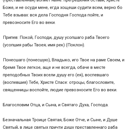
(преставленная) вопиет ныне: прегрешения остави, Христе
Боже, и не осуди мене, егда хощеши судити всем, верно бо
Тебе взывах: вся дела Господня Господа пойте, и
превозносите Его во веки.
Припев: Покой, Господи, душу усопшаго раба Твоего
(усопшия рабы Твоея; имя рек) (Поклон).
Понесшаго (понесшую), Владыко, иго Твое на раме Своем, и
бремя Твое легкое, аще и не всегда, обаче в месте
преподобных Твоих всели душу его (ея), воспевшаго
(воспевшия) Тебе, Христе Спасе: отроцы, благословите,
священницы воспойте, людие превозносите Его во веки.
Благословим Отца, и Сына, и Святаго Духа, Господа.
Безначальная Троице Святая, Боже Отче, и Сыне, и Душе
Святый, в лице святых причти душу преставленнаго раба