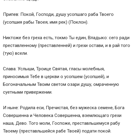
Припев: Покой, Господи, душу усопшаго раба Твоего
(усопшия рабы Твоея; имя рек) (Поклон).
Никтоже без греха есть, токмо Ты един, Владыко: сего ради
преставленному (преставленней) и грехи остави, и в рай того
(тую) всели.
Слава: Услыши, Троице Святая, гласы молебныя,
приносимыя Тебе в церкви о усопшем (усопшей), и
Богоначальным Твоим светом озари душу, омраченную
суетными привержении.
И ныне: Родила еси, Пречистая, без мужеска семене, Бога
Совершенна и Человека Совершенна, вземлющаго грехи
наша, Дево. Того моли, Госпоже, преставльшемуся рабу
Твоему (преставльшейся рабе Твоей) подати покой.