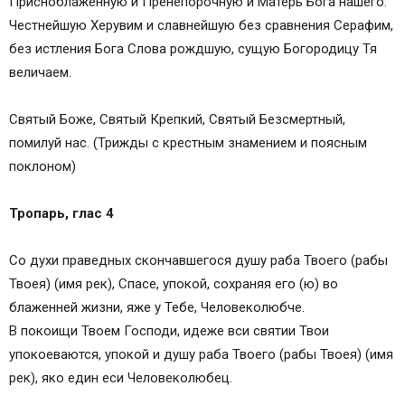
Присноблаженную и Пренепорочную и Матерь Бога нашего.
Честнейшую Херувим и славнейшую без сравнения Серафим,
без истления Бога Слова рождшую, сущую Богородицу Тя
величаем.
Святый Боже, Святый Крепкий, Святый Безсмертный,
помилуй нас. (Трижды с крестным знамением и поясным
поклоном)
Тропарь, глас 4
Со духи праведных скончавшегося душу раба Твоего (рабы
Твоея) (имя рек), Спасе, упокой, сохраняя его (ю) во
блаженней жизни, яже у Тебе, Человеколюбче.
В покоищи Твоем Господи, идеже вси святии Твои
упокоеваются, упокой и душу раба Твоего (рабы Твоея) (имя
рек), яко един еси Человеколюбец.