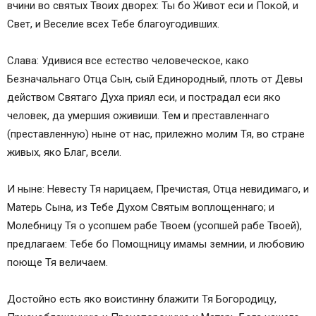
вчини во святых Твоих дворех: Ты бо Живот еси и Покой, и
Свет, и Веселие всех Тебе благоугодивших.
Слава: Удивися все естество человеческое, како
Безначальнаго Отца Сын, сый Единородный, плоть от Девы
действом Святаго Духа приял еси, и пострадал еси яко
человек, да умершия оживиши. Тем и преставленнаго
(преставленную) ныне от нас, прилежно молим Тя, во стране
живых, яко Благ, всели.
И ныне: Невесту Тя нарицаем, Пречистая, Отца невидимаго, и
Матерь Сына, из Тебе Духом Святым воплощеннаго; и
Молебницу Тя о усопшем рабе Твоем (усопшей рабе Твоей),
предлагаем: Тебе бо Помощницу имамы земнии, и любовию
поюще Тя величаем.
Достойно есть яко воистинну блажити Тя Богородицу,