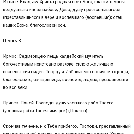
И ныне: Владыку Христа родшая всех Бога, власти темныя
воздушнаго князя избави, Дево, душу преставльшагося
(преставльшияся) в вере и воспевшаго (воспевшия); отец
наших Боже, благословен еси.
Песнь 8
Ирмос: Седмерицею пещь халдейский мучитель
богочестивым неистовно разжже, силою же лучшею
спасены, сия видев, Творцу и Избавителю вопияше: отроцы,
благословите, священницы, воспойте, людие, превозносите
во вся веки.
Припев: Покой, Господи, душу усопшаго раба Твоего
(усопшия рабы Твоея; имя рек) (Поклон).
Скончав течение, и к Тебе прибегох, Господи, преставленный