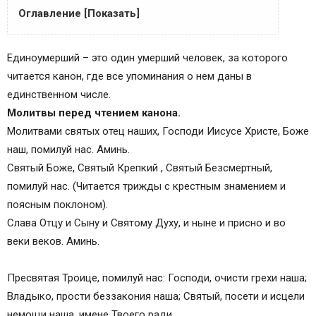
Оглавление [Показать]
Псалом 90
Единоумерший – это один умерший человек, за которого
Тропарь, глас 8-й
читается канон, где все упоминания о нем даны в
Псалом 50
единственном числе.
Песнь 1
Молитвы перед чтением канона.
Песнь 3
Молитвами святых отец наших, Господи Иисусе Христе, Боже
Седален, глас 5-й
наш, помилуй нас. Аминь.
Песнь 4
Святый Боже, Святый Крепкий , Святый Безсмертный,
Песнь 5
помилуй нас. (Читается трижды с крестным знамением и
Песнь 6
поясным поклоном).
Кондак, глас 8-й
Слава Отцу и Сыну и Святому Духу, и ныне и присно и во
Икос
веки веков. Аминь.
Песнь 7
Песнь 8
Пресвятая Троице, помилуй нас: Господи, очисти грехи наша;
Песнь 9
Владыко, прости беззакония наша; Святый, посети и исцели
Молитва
немощи наша, имене Твоего ради.