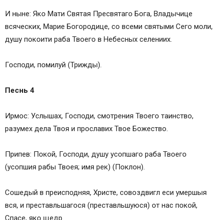
И ныне: Яко Мати Святая Пресвятаго Бога, Владычице
всяческих, Марие Богородице, со всеми святыми Сего моли,
душу покоити раба Твоего в Небесных селениих.
Господи, помилуй (Трижды).
Песнь 4
Ирмос: Услышах, Господи, смотрения Твоего таинство,
разумех дела Твоя и прославих Твое Божество.
Припев: Покой, Господи, душу усопшаго раба Твоего
(усопшия рабы Твоея; имя рек) (Поклон).
Сошедый в преисподняя, Христе, совоздвигл еси умершыя
вся, и преставльшагося (преставльшуюся) от нас покой,
Спасе, яко щедр.