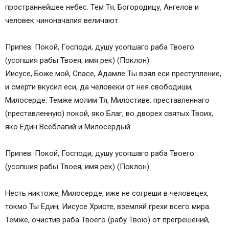
пространнейшее небес. Тем Тя, Богородицу, Ангелов и
человек чиноначалия величают.
Припев: Покой, Господи, душу усопшаго раба Твоего
(усопшия рабы Твоея; имя рек) (Поклон).
Иисусе, Боже мой, Спасе, Адамле Ты взял еси преступление,
и смерти вкусил еси, да человеки от нея свободиши,
Милосерде. Темже молим Тя, Милостиве: преставленнаго
(преставленную) покой, яко Благ, во дворех святых Твоих,
яко Един Всеблагий и Милосердый.
Припев: Покой, Господи, душу усопшаго раба Твоего
(усопшия рабы Твоея; имя рек) (Поклон).
Несть никтоже, Милосерде, иже не согреши в человецех,
токмо Ты Един, Иисусе Христе, вземляй грехи всего мира.
Темже, очистив раба Твоего (рабу Твою) от прегрешений,