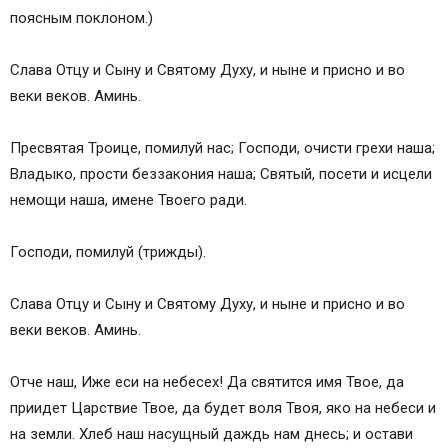
поясным поклоном.)
Слава Отцу и Сыну и Святому Духу, и ныне и присно и во
веки веков. Аминь.
Пресвятая Троице, помилуй нас; Господи, очисти грехи наша;
Владыко, прости беззакония наша; Святый, посети и исцели
немощи наша, имене Твоего ради.
Господи, помилуй (трижды).
Слава Отцу и Сыну и Святому Духу, и ныне и присно и во
веки веков. Аминь.
Отче наш, Иже еси на небесех! Да святится имя Твое, да
приидет Царствие Твое, да будет воля Твоя, яко на небеси и
на земли. Хлеб наш насущный даждь нам днесь; и остави