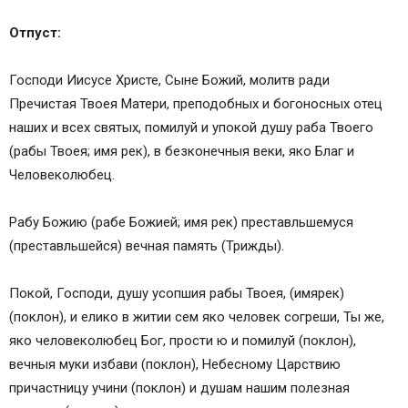
Отпуст:
Господи Иисусе Христе, Сыне Божий, молитв ради
Пречистая Твоея Матери, преподобных и богоносных отец
наших и всех святых, помилуй и упокой душу раба Твоего
(рабы Твоея; имя рек), в безконечныя веки, яко Благ и
Человеколюбец.
Рабу Божию (рабе Божией; имя рек) преставльшемуся
(преставльшейся) вечная память (Трижды).
Покой, Господи, душу усопшия рабы Твоея, (имярек)
(поклон), и елико в житии сем яко человек согреши, Ты же,
яко человеколюбец Бог, прости ю и помилуй (поклон),
вечныя муки избави (поклон), Небесному Царствию
причастницу учини (поклон) и душам нашим полезная