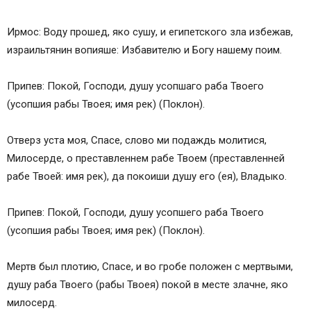
Ирмос: Воду прошед, яко сушу, и египетского зла избежав,
израильтянин вопияше: Избавителю и Богу нашему поим.
Припев: Покой, Господи, душу усопшаго раба Твоего
(усопшия рабы Твоея; имя рек) (Поклон).
Отверз уста моя, Спасе, слово ми подаждь молитися,
Милосерде, о преставленнем рабе Твоем (преставленней
рабе Твоей: имя рек), да покоиши душу его (ея), Владыко.
Припев: Покой, Господи, душу усопшего раба Твоего
(усопшия рабы Твоея; имя рек) (Поклон).
Мертв был плотию, Спасе, и во гробе положен с мертвыми,
душу раба Твоего (рабы Твоея) покой в месте злачне, яко
милосерд.