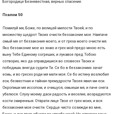
Богородице Безневестная, верных спасение.
Псалом 50
Помилуй мя, Боже, по велицей милости Твоей, и по
множеству щедрот Твоих очисти беззаконие мое. Наипаче
омый мя от беззакония моего, и от греха моего очисти мя.
Яко беззаконие мое аз знаю и грех мой предо мною есть
выну Тебе Единому согреших, и лукавое пред Тобою
сотворих, яко да оправдишися во словесех Твоих и
победиши, внегда судити Ти. Се бо в беззакониих зачат
есмь, и во гресех роди мя мати моя. Се бо истину возлюбил
еси, безвестная и тайная премудрости Твоея явил ми еси.
Окропиши мя иссопом, и очищуся, омыеши мя, и паче снега
убелюся. Слуху моему даси радость и веселие, возрадуются
кости смиренныя. Отврати лице Твое от грех моих, и вся
беззакония моя очисти. Сердце чисто созижди во мне,