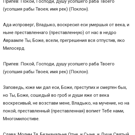
Припев: Покой, Господи, душу усопшего раба Твоего
(усопшия рабы Твоея; имя рек) (Поклон).
Ада испроверг, Владыко, воскресил еси умершыя от века, и
ныне преставленнаго (преставленную) от нас в недро
Авраамле Ты, Боже, всели, прегрешения вся отпустив, яко
Милосерд.
Припев: Покой, Господи, душу усопшего раба Твоего
(усопшия рабы Твоея; имя рек) (Поклон).
Заповедь, юже ми дал еси, Боже, преступих и смертен бых,
но Ты, Боже, сошедый во гроб и души яже от века
воскресивый, не возстави мене, Владыко, на мучение, но на
покой, преставленный (преставленная) вопиет Тебе нами,
Многомилостиве.
Слава: Молим Тя, Безначальне Отче, и Сыне, и Душе Святый,