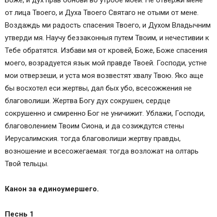
Боже, и дух прав обнови во утробе моей. Не отвержи мене
от лица Твоего, и Духа Твоего Святаго не отыми от мене.
Воздаждь ми радость спасения Твоего, и Духом Владычним
утверди мя. Научу беззаконныя путем Твоим, и нечестивии к
Тебе обратятся. Избави мя от кровей, Боже, Боже спасения
моего, возрадуется язык мой правде Твоей. Господи, устне
мои отверзеши, и уста моя возвестят хвалу Твою. Яко аще
бы восхотел еси жертвы, дал бых убо, всесожжения не
благоволиши. Жертва Богу дух сокрушен, сердце
сокрушенно и смиренно Бог не уничижит. Ублажи, Господи,
благоволением Твоим Сиона, и да созиждутся стены
Иерусалимския. тогда благоволиши жертву правды,
возношение и всесожегаемая: тогда возложат на олтарь
Твой тельцы.
Канон за единоумершего.
Песнь 1