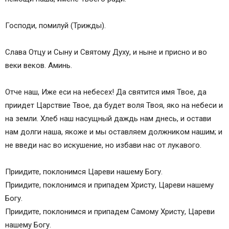
На основе октоиха
Чтение заупокойных канонов при поминовении
Господи, помилуй (Трижды).
усопших
Преподобный Феофан Начертанный, епископ
Слава Отцу и Сыну и Святому Духу, и ныне и присно и во
Никейский, исповедник
веки веков. Аминь.
Как правильно читать каноны о усопших
Псалом 90
Отче наш, Иже еси на небесех! Да святится имя Твое, да
Тропарь, глас 8-й
приидет Царствие Твое, да будет воля Твоя, яко на небеси и
Псалом 50
на земли. Хлеб наш насущный даждь нам днесь, и остави
Песнь 1
нам долги наша, якоже и мы оставляем должником нашим; и
Песнь 3
не введи нас во искушение, но избави нас от лукавого.
Седален, глас 5-й
Песнь 4
Приидите, поклонимся Цареви нашему Богу.
Песнь 5
Приидите, поклонимся и припадем Христу, Цареви нашему
Песнь 6
Богу.
Кондак, глас 8-й
Приидите, поклонимся и припадем Самому Христу, Цареви
Икос
нашему Богу.