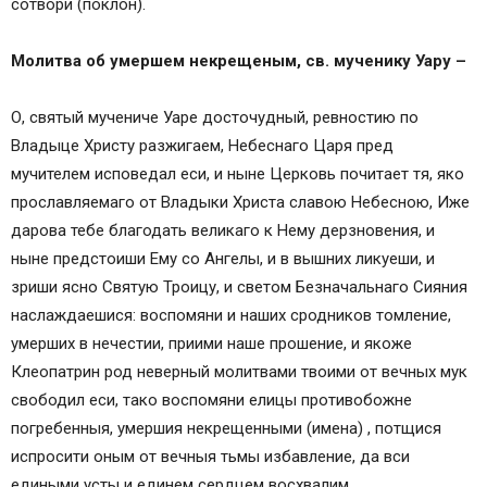
сотвори (поклон).
Молитва об умершем некрещеным, св. мученику Уару –
О, святый мучениче Уаре досточудный, ревностию по
Владыце Христу разжигаем, Небеснаго Царя пред
мучителем исповедал еси, и ныне Церковь почитает тя, яко
прославляемаго от Владыки Христа славою Небесною, Иже
дарова тебе благодать великаго к Нему дерзновения, и
ныне предстоиши Ему со Ангелы, и в вышних ликуеши, и
зриши ясно Святую Троицу, и светом Безначальнаго Сияния
наслаждаешися: воспомяни и наших сродников томление,
умерших в нечестии, приими наше прошение, и якоже
Клеопатрин род неверный молитвами твоими от вечных мук
свободил еси, тако воспомяни елицы противобожне
погребенныя, умершия некрещенными (имена) , потщися
испросити оным от вечныя тьмы избавление, да вси
едиными усты и единем сердцем восхвалим