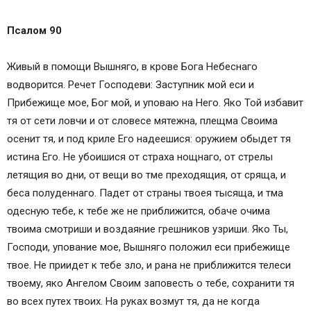
Песнь 7
Песнь 8
Псалом 90
Песнь 9
Заупокойная лития для чтения мирянами
Живый в помощи Вышняго, в крове Бога Небеснаго
Тропари, глас 4-й
водворится. Речет Господеви: Заступник мой еси и
Молитва
Прибежище мое, Бог мой, и уповаю на Него. Яко Той избавит
тя от сети ловчи и от словесе мятежна, плещма Своима
осенит тя, и под криле Его надеешися: оружием обыдет тя
истина Его. Не убоишися от страха нощнаго, от стрелы
летящия во дни, от вещи во тме преходящия, от сряща, и
беса полуденнаго. Падет от страны твоея тысяща, и тма
одесную тебе, к тебе же не приближится, обаче очима
твоима смотриши и воздаяние грешников узриши. Яко Ты,
Господи, упование мое, Вышняго положил еси прибежище
твое. Не приидет к тебе зло, и рана не приближится телеси
твоему, яко Ангелом Своим заповесть о тебе, сохранити тя
во всех путех твоих. На руках возмут тя, да не когда