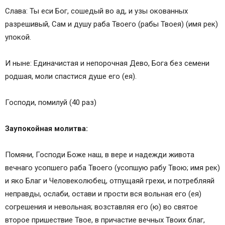
Слава: Ты еси Бог, сошедый во ад, и узы окованных
разрешивый, Сам и душу раба Твоего (рабы Твоея) (имя рек)
упокой.
И ныне: Единачистая и непорочная Дево, Бога без семени
родшая, моли спастися душе его (ея).
Господи, помилуй (40 раз)
Заупокойная молитва:
Помяни, Господи Боже наш, в вере и надежди живота
вечнаго усопшего раба Твоего (усопшую рабу Твою; имя рек)
и яко Благ и Человеколюбец, отпущаяй грехи, и потребляяй
неправды, ослаби, остави и прости вся вольная его (ея)
согрешения и невольная; возставляя его (ю) во святое
второе пришествие Твое, в причастие вечных Твоих благ,