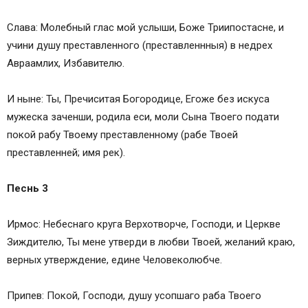
Слава: Молебный глас мой услыши, Боже Триипостасне, и
учини душу преставленного (преставленнныя) в недрех
Авраамлих, Избавителю.
И ныне: Ты, Пречиситая Богородице, Егоже без искуса
мужеска заченши, родила еси, моли Сына Твоего подати
покой рабу Твоему преставленному (рабе Твоей
преставленней; имя рек).
Песнь 3
Ирмос: Небеснаго круга Верхотворче, Господи, и Церкве
Зиждителю, Ты мене утверди в любви Твоей, желаний краю,
верных утверждение, едине Человеколюбче.
Припев: Покой, Господи, душу усопшаго раба Твоего