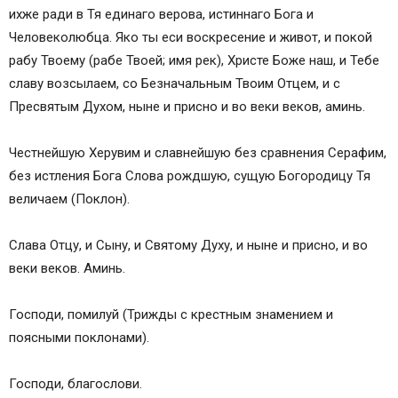
ихже ради в Тя единаго верова, истиннаго Бога и
Человеколюбца. Яко ты еси воскресение и живот, и покой
рабу Твоему (рабе Твоей; имя рек), Христе Боже наш, и Тебе
славу возсылаем, со Безначальным Твоим Отцем, и с
Пресвятым Духом, ныне и присно и во веки веков, аминь.
Честнейшую Херувим и славнейшую без сравнения Серафим,
без истления Бога Слова рождшую, сущую Богородицу Тя
величаем (Поклон).
Слава Отцу, и Сыну, и Святому Духу, и ныне и присно, и во
веки веков. Аминь.
Господи, помилуй (Трижды с крестным знамением и
поясными поклонами).
Господи, благослови.