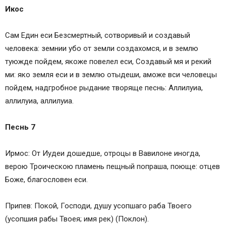
Икос
Сам Един еси Безсмертный, сотворивый и создавый
человека: земнии убо от земли создахомся, и в землю
туюжде пойдем, якоже повелел еси, Создавый мя и рекий
ми: яко земля еси и в землю отыдеши, аможе вси человецы
пойдем, надгробное рыдание творяще песнь: Аллилуиа,
аллилуиа, аллилуиа.
Песнь 7
Ирмос: От Иудеи дошедше, отроцы в Вавилоне иногда,
верою Троическою пламень пещный попраша, поюще: отцев
Боже, благословен еси.
Припев: Покой, Господи, душу усопшаго раба Твоего
(усопшия рабы Твоея; имя рек) (Поклон).