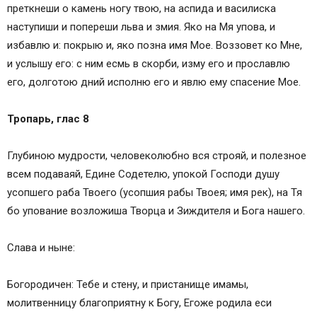
преткнеши о камень ногу твою, на аспида и василиска
наступиши и попереши льва и змия. Яко на Мя упова, и
избавлю и: покрыю и, яко позна имя Мое. Воззовет ко Мне,
и услышу eго: с ним есмь в скорби, изму eго и прославлю
eго, долготою дний исполню eго и явлю eму спасение Мое.
Тропарь, глас 8
Глубиною мудрости, человеколюбно вся строяй, и полезное
всем подаваяй, Едине Содетелю, упокой Господи душу
усопшего раба Твоего (усопшия рабы Твоея; имя рек), на Тя
бо упование возложиша Творца и Зиждителя и Бога нашего.
Слава и ныне:
Богородичен: Тебе и стену, и пристанище имамы,
молитвенницу благоприятну к Богу, Егоже родила еси