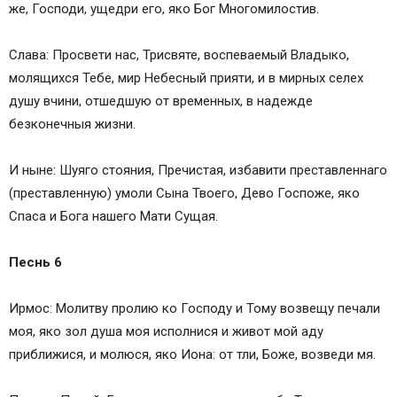
же, Господи, ущедри его, яко Бог Многомилостив.
Слава: Просвети нас, Трисвяте, воспеваемый Владыко,
молящихся Тебе, мир Небесный прияти, и в мирных селех
душу вчини, отшедшую от временных, в надежде
безконечныя жизни.
И ныне: Шуяго стояния, Пречистая, избавити преставленнаго
(преставленную) умоли Сына Твоего, Дево Госпоже, яко
Спаса и Бога нашего Мати Сущая.
Песнь 6
Ирмос: Молитву пролию ко Господу и Тому возвещу печали
моя, яко зол душа моя исполнися и живот мой аду
приближися, и молюся, яко Иона: от тли, Боже, возведи мя.