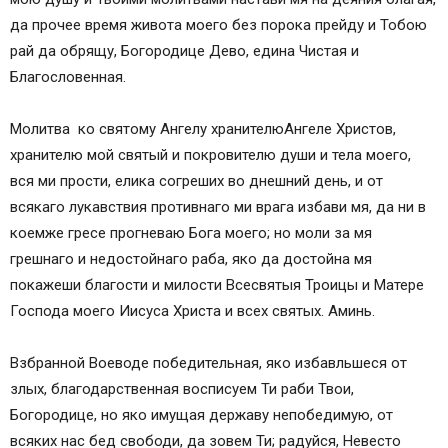
да прочее время живота моего без порока прейду и Тобою
рай да обрящу, Богородице Дево, едина Чистая и
Благословенная.
Молитва ко святому Ангелу хранителюАнгеле Христов,
хранителю мой святый и покровителю души и тела моего,
вся ми прости, елика согреших во днешний день, и от
всякаго лукавствия противнаго ми врага избави мя, да ни в
коемже гресе прогневаю Бога моего; но моли за мя
грешнаго и недостойнаго раба, яко да достойна мя
покажеши благости и милости Всесвятыя Троицы и Матере
Господа моего Иисуса Христа и всех святых. Аминь.
Взбранной Воеводе победительная, яко избавльшеся от
злых, благодарственная восписуем Ти раби Твои,
Богородице, но яко имущая державу непобедимую, от
всяких нас бед свободи, да зовем Ти; радуйся, Невесто