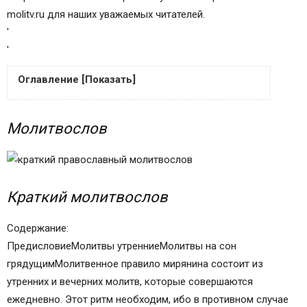
molitv.ru для наших уважаемых читателей.
'
'
Оглавление [Показать]
Молитвослов
Молитвослов
Краткий молитвослов
Молитвы утренние
Молитвы на сон грядущим
Предисловие
Краткий молитвослов
^ УТРЕННИЕ МОЛИТВЫ
^ МОЛИТВЫ ВЕЧЕРНИЕ, ПЕРЕД СНОМ
Содержание:
^ КАНОН КО СВЯТОМУ ПРИЧАЩЕНИЮ
ПредисловиеМолитвы утренниеМолитвы на сон
БОЖЕСТВЕННОГО И ЖИВОТВОРЯЩЕГО
грядущимМолитвенное правило мирянина состоит из
ПРЕЧИСТАГО ТЕЛА ХРИСТОВА И КРОВИ ЕГО.
утренних и вечерних молитв, которые совершаются
^ ПОСЛЕДОВАНИЕ К СВЯТОМУ ПРИЧАЩЕНИЮ
ежедневно. Этот ритм необходим, ибо в противном случае