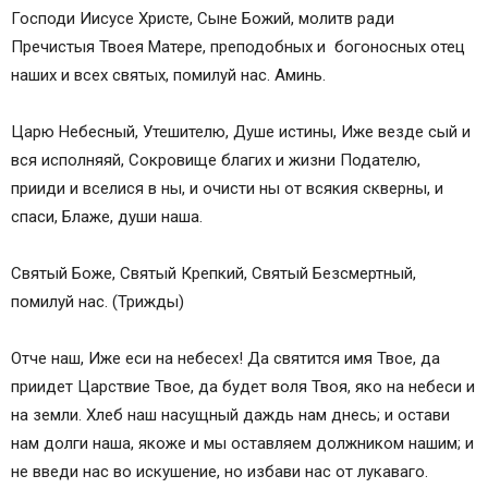
Господи Иисусе Христе, Сыне Божий, молитв ради
Пречистыя Твоея Матере, преподобных и богоносных отец
наших и всех святых, помилуй нас. Аминь.
Царю Небесный, Утешителю, Душе истины, Иже везде сый и
вся исполняяй, Сокровище благих и жизни Подателю,
прииди и вселися в ны, и очисти ны от всякия скверны, и
спаси, Блаже, души наша.
Святый Боже, Святый Крепкий, Святый Безсмертный,
помилуй нас. (Трижды)
Отче наш, Иже еси на небесех! Да святится имя Твое, да
приидет Царствие Твое, да будет воля Твоя, яко на небеси и
на земли. Хлеб наш насущный даждь нам днесь; и остави
нам долги наша, якоже и мы оставляем должником нашим; и
не введи нас во искушение, но избави нас от лукаваго.