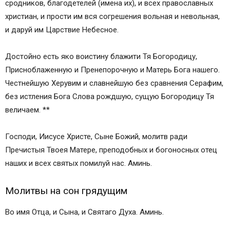
сродников, благодетелей (имена их), и всех православных
христиан, и прости им вся согрешения вольная и невольная,
и даруй им Царствие Небесное.
Достойно есть яко воистину блажити Тя Богородицу,
Присноблаженную и Пренепорочную и Матерь Бога нашего.
Честнейшую Херувим и славнейшую без сравнения Серафим,
без истления Бога Слова рождшую, сущую Богородицу Тя
величаем. **
Господи, Иисусе Христе, Сыне Божий, молитв ради
Пречистыя Твоея Матере, преподобных и богоносных отец
наших и всех святых помилуй нас. Аминь.
Молитвы на сон грядущим
Во имя Отца, и Сына, и Святаго Духа. Аминь.