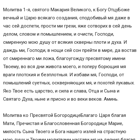
Молитва 1-я, святого Макария Великого, к Богу ОтцуБоже
вечный и Царю всякаго создания, сподобивый мя даже в
час сей доспети, прости ми грехи, яже сотворих в сей день
делом, словом и помышлением, и очисти, Господи,
смиренную мою душу от всякия скверны плоти и духа. И
даждь ми, Господи, в нощи сей сон прейти в мире, да востав
от смиреннаго ми ложа, благоугожду пресвятому имени
Твоему, во вся дни живота моего, и поперу борющия мя
враги плотския и безплотныя. И избави мя, Господи, от
помышлений суетных, оскверняющих мя, и похотей лукавых.
Яко Твое есть царство, и сила и слава, Отца и Сына и
Святаго Духа, ныне и присно и во веки веков. Аминь.
Молитва ко Пресвятой БогородицеБлагаго Царя благая
Мати, Пречистая и Благословенная Богородице Марие,
милость Сына Твоего и Бога нашего излей на страстную
мою душу и Твоими молитвами настави мя на деяния благая,