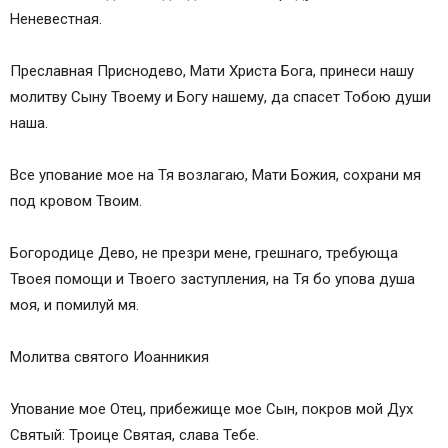
Неневестная.
Преславная Приснодево, Мати Христа Бога, принеси нашу
молитву Сыну Твоему и Богу нашему, да спасет Тобою души
наша.
Все упование мое на Тя возлагаю, Мати Божия, сохрани мя
под кровом Твоим.
Богородице Дево, не презри мене, грешнаго, требующа
Твоея помощи и Твоего заступления, на Тя бо упова душа
моя, и помилуй мя.
Молитва святого Иоанникия
Упование мое Отец, прибежище мое Сын, покров мой Дух
Святый: Троице Святая, слава Тебе.