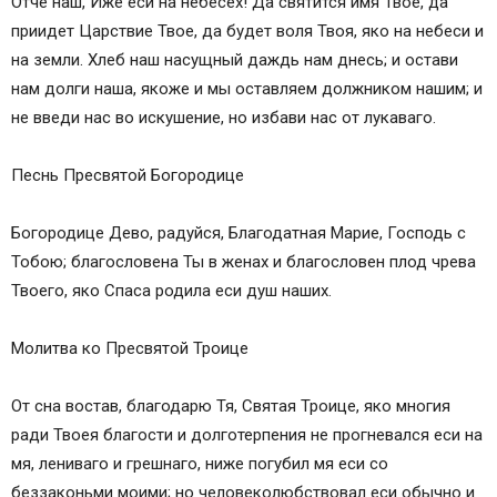
Отче наш, Иже еси на небесех! Да святится имя Твое, да
приидет Царствие Твое, да будет воля Твоя, яко на небеси и
на земли. Хлеб наш насущный даждь нам днесь; и остави
нам долги наша, якоже и мы оставляем должником нашим; и
не введи нас во искушение, но избави нас от лукаваго.
Песнь Пресвятой Богородице
Богородице Дево, радуйся, Благодатная Марие, Господь с
Тобою; благословена Ты в женах и благословен плод чрева
Твоего, яко Спаса родила еси душ наших.
Молитва ко Пресвятой Троице
От сна востав, благодарю Тя, Святая Троице, яко многия
ради Твоея благости и долготерпения не прогневался еси на
мя, лениваго и грешнаго, ниже погубил мя еси со
беззаконьми моими; но человеколюбствовал еси обычно и