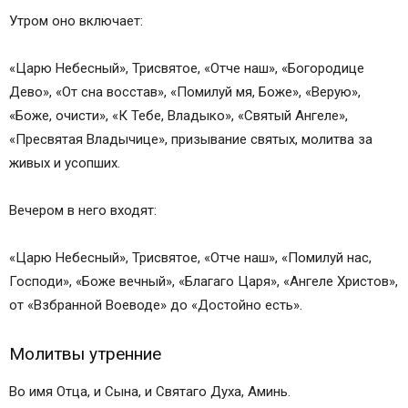
Утром оно включает:
«Царю Небесный», Трисвятое, «Отче наш», «Богородице
Дево», «От сна восстав», «Помилуй мя, Боже», «Верую»,
«Боже, очисти», «К Тебе, Владыко», «Святый Ангеле»,
«Пресвятая Владычице», призывание святых, молитва за
живых и усопших.
Вечером в него входят:
«Царю Небесный», Трисвятое, «Отче наш», «Помилуй нас,
Господи», «Боже вечный», «Благаго Царя», «Ангеле Христов»,
от «Взбранной Воеводе» до «Достойно есть».
Молитвы утренние
Во имя Отца, и Сына, и Святаго Духа, Аминь.