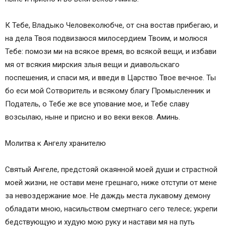
К Тебе, Владыко Человеколюбче, от сна востав прибегаю, и
на дела Твоя подвизаюся милосердием Твоим, и молюся
Тебе: помози ми на всякое время, во всякой вещи, и избави
мя от всякия мирския злыя вещи и диавольскаго
поспешения, и спаси мя, и введи в Царство Твое вечное. Ты
бо еси мой Сотворитель и всякому благу Промысленник и
Податель, о Тебе же все упование мое, и Тебе славу
возсылаю, ныне и присно и во веки веков. Аминь.
Молитва к Ангелу хранителю
Святый Ангеле, предстояй окаянной моей души и страстной
моей жизни, не остави мене грешнаго, ниже отступи от мене
за невоздержание мое. Не даждь места лукавому демону
обладати мною, насильством смертнаго сего телесе; укрепи
бедствующую и худую мою руку и настави мя на путь