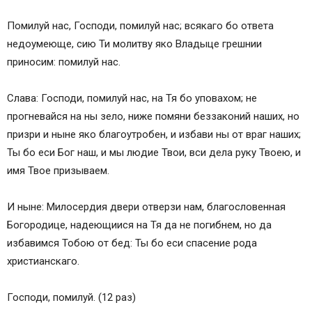
Помилуй нас, Господи, помилуй нас; всякаго бо ответа
недоумеюще, сию Ти молитву яко Владыце грешнии
приносим: помилуй нас.
Слава: Господи, помилуй нас, на Тя бо уповахом; не
прогневайся на ны зело, ниже помяни беззаконий наших, но
призри и ныне яко благоутробен, и избави ны от враг наших;
Ты бо еси Бог наш, и мы людие Твои, вси дела руку Твоею, и
имя Твое призываем.
И ныне: Милосердия двери отверзи нам, благословенная
Богородице, надеющиися на Тя да не погибнем, но да
избавимся Тобою от бед: Ты бо еси спасение рода
христианскаго.
Господи, помилуй. (12 раз)