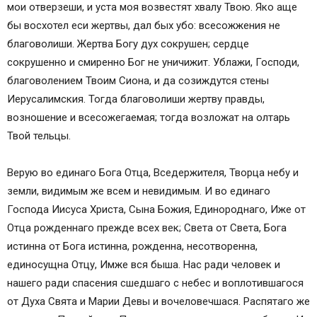
мои отверзеши, и уста моя возвестят хвалу Твою. Яко аще
бы восхотел еси жертвы, дал бых убо: всесожжения не
благоволиши. Жертва Богу дух сокрушен; сердце
сокрушенно и смиренно Бог не уничижит. Ублажи, Господи,
благоволением Твоим Сиона, и да созиждутся стены
Иерусалимския. Тогда благоволиши жертву правды,
возношение и всесожегаемая; тогда возложат на oлтарь
Твой тельцы.
Верую во единаго Бога Отца, Вседержителя, Творца небу и
земли, видимым же всем и невидимым. И во единаго
Господа Иисуса Христа, Сына Божия, Единороднаго, Иже от
Отца рожденнаго прежде всех век; Света от Света, Бога
истинна от Бога истинна, рожденна, несотворенна,
единосущна Отцу, Имже вся быша. Нас ради человек и
нашего ради спасения сшедшаго с небес и воплотившагося
от Духа Свята и Марии Девы и вочеловечшася. Распятаго же