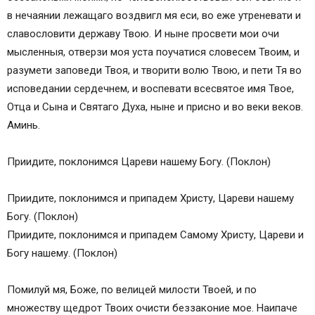
в нечаянии лежащаго воздвигл мя еси, во еже утреневати и
славословити державу Твою. И ныне просвети мои очи
мысленныя, отверзи моя уста поучатися словесем Твоим, и
разумети заповеди Твоя, и творити волю Твою, и пети Тя во
исповедании сердечнем, и воспевати всесвятое имя Твое,
Отца и Сына и Святаго Духа, ныне и присно и во веки веков.
Аминь.
Приидите, поклонимся Цареви нашему Богу. (Поклон)
Приидите, поклонимся и припадем Христу, Цареви нашему
Богу. (Поклон)
Приидите, поклонимся и припадем Самому Христу, Цареви и
Богу нашему. (Поклон)
Помилуй мя, Боже, по велицей милости Твоей, и по
множеству щедрот Твоих очисти беззаконие мое. Наипаче