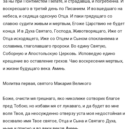
за ны при Понтийстем Пилате, и страдавша, и погребенна. И
воскресшаго в третий день по Писанием. И возшедшаго на
небеса, и седяща одесную Отца. И паки грядущаго со
славою судити живым и мертвым, Егоже Царствию не будет
конца. И в Духа Святаго, Господа, Животворящаго, Иже от
Отца исходящего, Иже со Отцем и Сыном спокланяема и
сславима, глаголавшаго пророки. Во едину Святую,
Соборную и Апостольскую Церковь. Исповедую едино
крещение во оставление грехов. Чаю воскресения мертвых,
и жизни будущаго века. Аминь.
Молитва первая, святого Макария Великого
Боже, очисти мя грешнаго, яко николиже сотворих благое
пред Тобою; но избави мя от лукаваго, и да будет во мне
воля Твоя, да неосужденно отверзу уста моя недостойная и
восхвалю имя Твое святое, Отца и Сына и Святаго Духа,
ныне и присно и во веки веков Аминь.