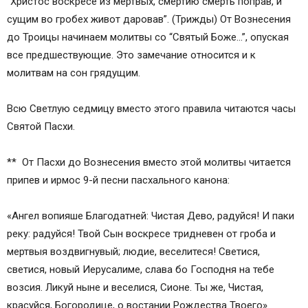
“Христос воскресе из мертвых, смертию смерть поправ, и
сущим во гробех живот даровав”. (Трижды) От Вознесения
до Троицы начинаем молитвы со “Святый Боже…”, опуская
все предшествующие. Это замечание относится и к
молитвам на сон грядущим.
Всю Светлую седмицу вместо этого правила читаются часы
Святой Пасхи.
** От Пасхи до Вознесения вместо этой молитвы читается
припев и ирмос 9-й песни пасхального канона:
«Ангел вопияше Благодатней: Чистая Дево, радуйся! И паки
реку: радуйся! Твой Сын воскресе тридневен от гроба и
мертвыя воздвигнувый; людие, веселитеся! Светися,
светися, новый Иерусалиме, слава бо Господня на тебе
возсия. Ликуй ныне и веселися, Сионе. Ты же, Чистая,
красуйся, Богородице, о востании Рождества Твоего».