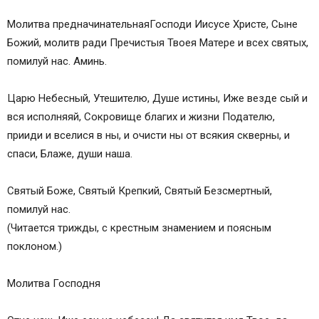
Молитва предначинательнаяГосподи Иисусе Христе, Сыне
Божий, молитв ради Пречистыя Твоея Матере и всех святых,
помилуй нас. Аминь.
Царю Небесный, Утешителю, Душе истины, Иже везде сый и
вся исполняяй, Сокровище благих и жизни Подателю,
прииди и вселися в ны, и очисти ны от всякия скверны, и
спаси, Блаже, души наша.
Святый Боже, Святый Крепкий, Святый Безсмертный,
помилуй нас.
(Читается трижды, с крестным знамением и поясным
поклоном.)
Молитва Господня