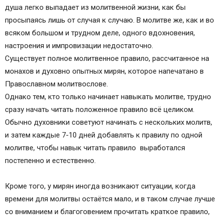
БОЖЕСТВЕННАГО И ЖИВОТВОРЯЩАГО
душа легко выпадает из молитвенной жизни, как бы
ПРЕЧИСТАГО ТЕЛА ХРИСТОВА И КРОВИ ЕГО.
просыпаясь лишь от случая к случаю. В молитве же, как и во
^ МОЛИТВЫ ПОСЛЕ СВЯТОГО ПРИЧАЩЕНИЯ
всяком большом и трудном деле, одного вдохновения,
…
настроения и импровизации недостаточно.
…
Существует полное молитвенное правило, рассчитанное на
монахов и духовно опытных мирян, которое напечатано в
Православном молитвослове.
Однако тем, кто только начинает навыкать молитве, трудно
сразу начать читать положенное правило всё целиком.
Обычно духовники советуют начинать с нескольких молитв,
и затем каждые 7-10 дней добавлять к правилу по одной
молитве, чтобы навык читать правило выработался
постепенно и естественно.
Кроме того, у мирян иногда возникают ситуации, когда
времени для молитвы остаётся мало, и в таком случае лучше
со вниманием и благоговением прочитать краткое правило,