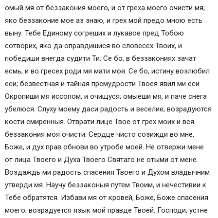
омый мя от беззакония моего, и от греха моего очисти мя;
яко беззаконие мое аз знаю, и грех мой предо мною есть
выну. Тебе Единому согреших и лукавое пред Тобою
сотворих, яко да оправдишися во словесех Твоих, и
победиши внегда судити Ти. Се бо, в беззакониях зачат
есмь, и во гресех роди мя мати моя. Се бо, истину возлюбил
еси; безвестная и тайная премудрости Твоея явил ми еси.
Окропиши мя иссопом, и очищуся; омыеши мя, и паче снега
убелюся. Слуху моему даси радость и веселие; возрадуются
кости смиренныя. Отврати лице Твое от грех моих и вся
беззакония моя очисти. Сердце чисто созижди во мне,
Боже, и дух прав обнови во утробе моей. Не отвержи мене
от лица Твоего и Духа Твоего Святаго не отыми от мене.
Воздаждь ми радость спасения Твоего и Духом владычним
утверди мя. Научу беззаконыя путем Твоим, и нечестивии к
Тебе обратятся. Избави мя от кровей, Боже, Боже спасения
моего; возрадуется язык мой правде Твоей. Господи, устне