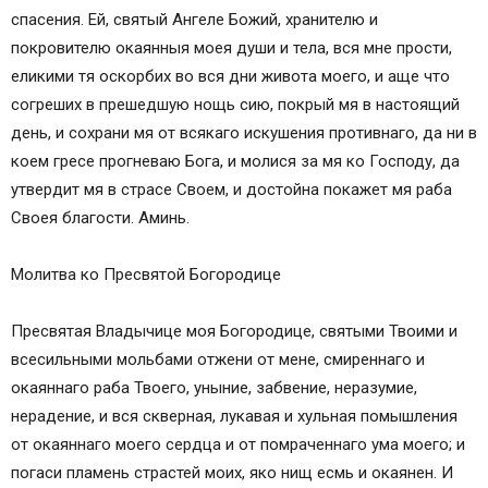
спасения. Ей, святый Ангеле Божий, хранителю и
покровителю окаянныя моея души и тела, вся мне прости,
еликими тя оскорбих во вся дни живота моего, и аще что
согреших в прешедшую нощь сию, покрый мя в настоящий
день, и сохрани мя от всякаго искушения противнаго, да ни в
коем гресе прогневаю Бога, и молися за мя ко Господу, да
утвердит мя в страсе Своем, и достойна покажет мя раба
Своея благости. Аминь.
Молитва ко Пресвятой Богородице
Пресвятая Владычице моя Богородице, святыми Твоими и
всесильными мольбами отжени от мене, смиреннаго и
окаяннаго раба Твоего, уныние, забвение, неразумие,
нерадение, и вся скверная, лукавая и хульная помышления
от окаяннаго моего сердца и от помраченнаго ума моего; и
погаси пламень страстей моих, яко нищ есмь и окаянен. И