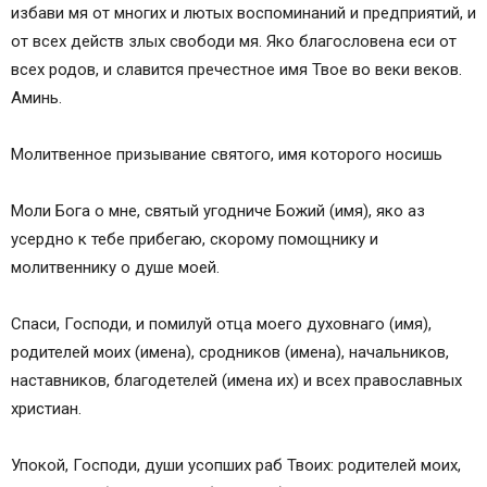
избави мя от многих и лютых воспоминаний и предприятий, и
от всех действ злых свободи мя. Яко благословена еси от
всех родов, и славится пречестное имя Твое во веки веков.
Аминь.
Молитвенное призывание святого, имя которого носишь
Моли Бога о мне, святый угодниче Божий (имя), яко аз
усердно к тебе прибегаю, скорому помощнику и
молитвеннику о душе моей.
Спаси, Господи, и помилуй отца моего духовнаго (имя),
родителей моих (имена), сродников (имена), начальников,
наставников, благодетелей (имена их) и всех православных
христиан.
Упокой, Господи, души усопших раб Твоих: родителей моих,