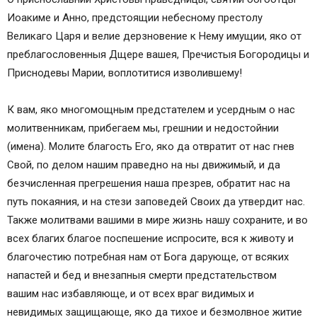
Иоакиме и Анно, предстоящии небесному престолу
Великаго Царя и велие дерзновение к Нему имущии, яко от
преблагословенныя Дщере вашея, Пречистыя Богородицы и
Приснодевы Марии, воплотитися изволившему!
К вам, яко многомощным предстателем и усердным о нас
молитвенникам, прибегаем мы, грешнии и недостойнии
(имена). Молите благость Его, яко да отвратит от нас гнев
Свой, по делом нашим праведно на ны движимый, и да
безчисленная прегрешения наша презрев, обратит нас на
путь покаяния, и на стези заповедей Своих да утвердит нас.
Также молитвами вашими в мире жизнь нашу сохраните, и во
всех благих благое поспешение испросите, вся к животу и
благочестию потребная нам от Бога дарующе, от всяких
напастей и бед и внезапныя смерти предстательством
вашим нас избавляюще, и от всех враг видимых и
невидимых защищающе, яко да тихое и безмолвное житие