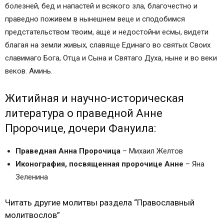
Иоаки́му и А́нне
болезней, бед и напастей и всякого зла, благочестно и
Молитва первая
праведно поживем в нынешнем веце и сподобимся
Молитва вторая
предстательством твоим, аще и недостойни есмы, видети
Тропарь, глас 2
благая на земли живых, славяще Единаго во святых Своих
Молитва ко пророку Захарии и праведной
славимаго Бога, Отца и Сына и Святаго Духа, ныне и во веки
Елисавете, родителям Иоанна Предтечи
веков. Аминь.
Тропарь святому пророку Захарии
Молитва Святой Анне
Житийная и научно-историческая
Молитва Святой Праведной Анне
литература о праведной Анне
Молитва Святой Анне матери Богородицы
Пророчице, дочери Фануила:
Святая Анна Мать Богородицы молитва
Вышитые иконы
Праведная Анна Пророчица
– Михаил Желтов
Православные иконы и молитвы
Иконография, посвященная пророчице Анне
– Яна
Информационный сайт про иконы, молитвы,
Зеленина
православные традиции.
Иоаким и Анна: икона, молитва, житие
Читать другие молитвы раздела “Православный
Житие Иоакима и Анны
молитвослов”