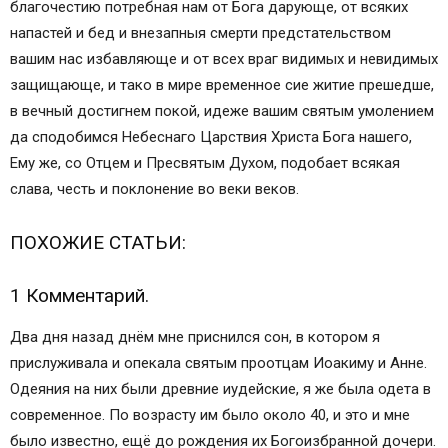
благочестию потребная нам от Бога дарующе, от всяких
напастей и бед и внезапныя смерти предстательством
вашим нас избавляюще и от всех враг видимых и невидимых
защищающе, и тако в мире временное сие житие прешедше,
в вечный достигнем покой, идеже вашим святым умолением
да сподобимся Небеснаго Царствия Христа Бога нашего,
Ему же, со Отцем и Пресвятым Духом, подобает всякая
слава, честь и поклонение во веки веков.
ПОХОЖИЕ СТАТЬИ:
1 Комментарий.
Два дня назад днём мне приснился сон, в котором я
прислуживала и опекала святым проотцам Иоакиму и Анне.
Одеяния на них были древние иудейские, я же была одета в
современное. По возрасту им было около 40, и это и мне
было известно, ещё до рождения их Богоизбранной дочери.