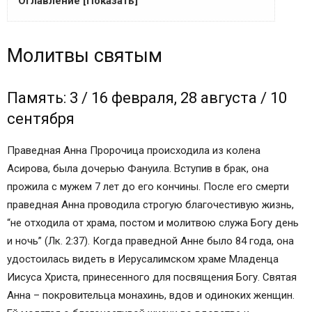
Оглавление [Показать]
Молитвы святым
Молитвы святым
Память: 3 / 16 февраля, 28 августа / 10 сентября
Тропарь праведному Симеону Богоприимцу и
Анне пророчице, глас 1
Память: 3 / 16 февраля, 28 августа / 10
Кондак, праведному Симеону Богоприимцу и
сентября
Анне пророчице, глас 8
Молитва праведной Анне Пророчице
Праведная Анна Пророчица происходила из колена
Житийная и научно-историческая литература о
Асирова, была дочерью Фануила. Вступив в брак, она
праведной Анне Пророчице, дочери Фануила:
прожила с мужем 7 лет до его кончины. После его смерти
Читайте также:
праведная Анна проводила строгую благочестивую жизнь,
Святая Анна матерь Богородицы
“не отходила от храма, постом и молитвою служа Богу день
Православные иконы и молитвы
и ночь” (Лк. 2:37). Когда праведной Анне было 84 года, она
Информационный сайт про иконы, молитвы,
удостоилась видеть в Иерусалимском храме Младенца
православные традиции.
Иисуса Христа, принесенного для посвящения Богу. Святая
Иоаким и Анна: икона, молитва, житие
Анна – покровительца монахинь, вдов и одиноких женщин.
Житие Иоакима и Анны