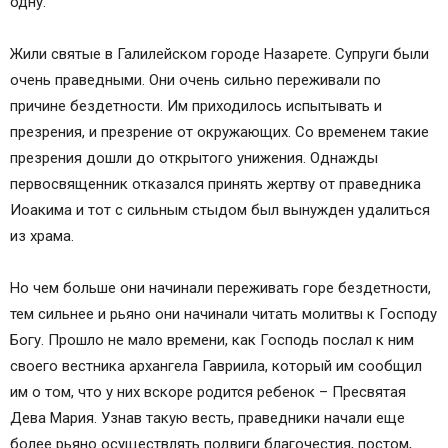
одну.
Жили святые в Галилейском городе Назарете. Супруги были
очень праведными. Они очень сильно переживали по
причине бездетности. Им приходилось испытывать и
презрения, и презрение от окружающих. Со временем такие
презрения дошли до открытого унижения. Однажды
первосвященник отказался принять жертву от праведника
Иоакима и тот с сильным стыдом был вынужден удалиться
из храма.
Но чем больше они начинали переживать горе бездетности,
тем сильнее и рьяно они начинали читать молитвы к Господу
Богу. Прошло не мало времени, как Господь послал к ним
своего вестника архангела Гавриила, который им сообщил
им о том, что у них вскоре родится ребенок – Пресвятая
Дева Мария. Узнав такую весть, праведники начали еще
более рьяно осуществлять подвиги благочестия, постом,