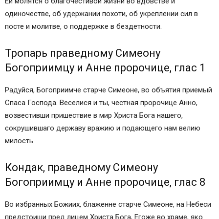
Ей молятся о благочестивой жизни во вдовстве и
Икона Иоакима и Анны
одиночестве, об удержании похоти, об укреплении сил в
О чем молятся перед иконой святых
посте и молитве, о поддержке в бездетности.
В ЧЕМ ПОМОГАЕТ ПРАВОСЛАВНАЯ МОЛИТВА
СВЯТЫМ ИОАКИМУ И АННЕ
Тропарь праведному Симеону
О чем просят в святой молитве Иоакиму и Анне
Богоприимцу и Анне пророчице, глас 1
Текст православной молитвы святым Иоакиму
и Анне чтобы быстро забеременеть
Радуйся, Богоприимче старче Симеоне, во объятия приемый
Текст сильной молитвы святым Иоакиму и
Спаса Господа. Веселися и ты, честная пророчице Анно,
Анне при бездетности, на русском языке
возвестивши пришествие в мир Христа Бога нашего,
ПОХОЖИЕ СТАТЬИ:
сокрушившаго державу вражию и подающего нам велию
1 Комментарий.
милость.
Святая праведная Анна, мать Пресвятой
Богородицы – день памяти 22.12 н. ст. (09.12 ст.
Кондак, праведному Симеону
ст.), 07.08 н.ст. (25.07 ст.ст.), 22.09 н.ст. (09.09
Богоприимцу и Анне пророчице, глас 8
ст.ст.)
Молитвы святым
Во избранных Божиих, блаженне старче Симеоне, на Небеси
Память: 25 июля / 7 августа, 9 сентября / 22
предстоиши пред лицем Христа Бога, Егоже во храме, яко