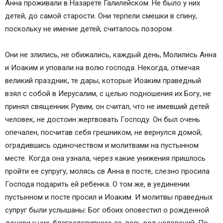
Анна проживали в Назарете Галилейском. Не было у них
детей, до самой старости. Они терпели смешки в спину,
поскольку не имение детей, считалось позором.
Они не злились, не обижались, каждый день, Молились Анна
и Иоаким и уповали на волю господа. Некогда, отмечая
великий праздник, те дары, которые Иоаким праведный
взял с собой в Иерусалим, с целью подношения их Богу, не
принял священник Рувим, он считал, что не имевший детей
человек, не достоин жертвовать Господу. Он был очень
опечален, посчитав себя грешником, не вернулся домой,
оградившись одиночеством и молитвами на пустынном
месте. Когда она узнала, через какие унижения пришлось
пройти ее супругу, молясь св Анна в посте, слезно просила
Господа подарить ей ребенка. О том же, в уединении
пустынном и посте просил и Иоаким. И молитвы праведных
супруг были услышаны: Бог обоих оповестил о рожденной