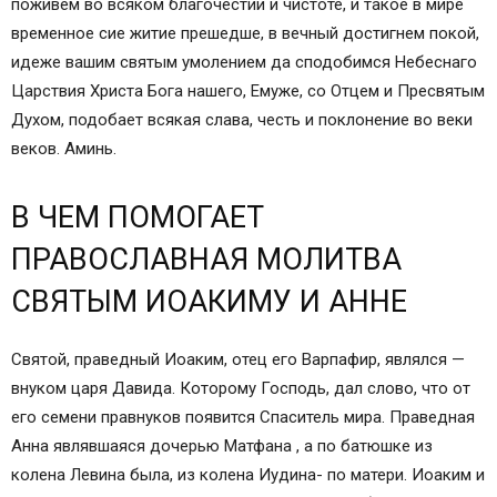
поживем во всяком благочестии и чистоте, и такое в мире
временное сие житие прешедше, в вечный достигнем покой,
идеже вашим святым умолением да сподобимся Небеснаго
Царствия Христа Бога нашего, Емуже, со Отцем и Пресвятым
Духом, подобает всякая слава, честь и поклонение во веки
веков. Аминь.
В ЧЕМ ПОМОГАЕТ
ПРАВОСЛАВНАЯ МОЛИТВА
СВЯТЫМ ИОАКИМУ И АННЕ
Святой, праведный Иоаким, отец его Варпафир, являлся —
внуком царя Давида. Которому Господь, дал слово, что от
его семени правнуков появится Спаситель мира. Праведная
Анна являвшаяся дочерью Матфана , а по батюшке из
колена Левина была, из колена Иудина- по матери. Иоаким и