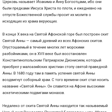
Церковь называет Иоакима и Анну Богоотцами, ибо они
были предками Иисуса Христа по плоти, и ежедневно на
отпусте Божественной службы просит их молитв о
исходящих из храма верующих.
В конце X века на Святой Афонской горе был построен скит
Святой Анны — самый древний из всех Афонских скитов.
Опустошаемый в течение многих лет морскими
разбойниками, он в XVII веке был восстановлен
Константинопольским Патриархом Дионисием, который
приобрел у малоазийских христиан стопу святой праведной
Анны. В 1680 году там в память успения святой Анны
воздвигнут соборный храм. С того времени скит стал носить
название «Святой Анны». Он славится на Афоне высокими
аскетическими подвигами монахов.
Недалеко от скита Святой Анны находится так называемый