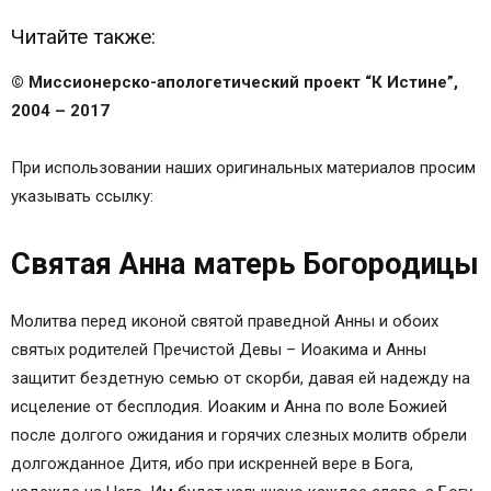
Икона Иоакима и Анны
О чем молятся перед иконой святых
Читайте также:
Молитвы святым
© Миссионерско-апологетический проект “К Истине”,
Память: 3 / 16 февраля, 28 августа / 10 сентября
2004 – 2017
Тропарь праведному Симеону Богоприимцу и
Анне пророчице, глас 1
При использовании наших оригинальных материалов просим
Кондак, праведному Симеону Богоприимцу и
указывать ссылку:
Анне пророчице, глас 8
Молитва праведной Анне Пророчице
Святая Анна матерь Богородицы
Житийная и научно-историческая литература о
праведной Анне Пророчице, дочери Фануила:
Читайте также:
Молитва перед иконой святой праведной Анны и обоих
Молитва Святой Анне о беременности и детях
святых родителей Пречистой Девы – Иоакима и Анны
в 13.08.16 0:08
защитит бездетную семью от скорби, давая ей надежду на
Православные иконы и молитвы
исцеление от бесплодия. Иоаким и Анна по воле Божией
Информационный сайт про иконы, молитвы,
после долгого ожидания и горячих слезных молитв обрели
православные традиции.
долгожданное Дитя, ибо при искренней вере в Бога,
Иоаким и Анна: икона, молитва, житие