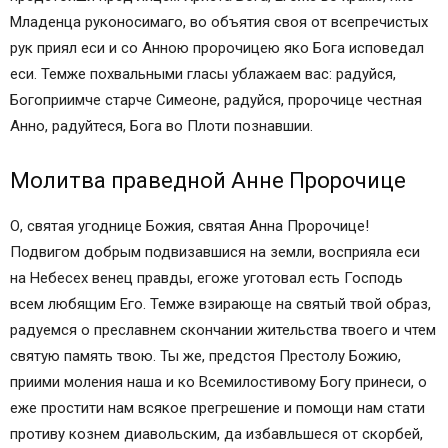
сентября, 9 декабря / 22 декабря
Младенца руконосимаго, во объятия своя от всепречистых
Тропарь праведным Иоакиму и Анне, глас 1-й
рук приял еси и со Анною пророчицею яко Бога исповедал
Кондак праведным Иоакиму и Анне, глас 2-й
еси. Темже похвальными гласы ублажаем вас: радуйся,
Молитва первая праведным Иоакиму и Анне
Богоприимче старче Симеоне, радуйся, пророчице честная
Молитва вторая праведным Иоакиму и Анне
Анно, радуйтеся, Бога во Плоти познавшии.
Личное прошение праведной Анны о даровании
дитяти (из Четьих-Миней святителя Димитрия
Молитва праведной Анне Пророчице
Ростовского)
Акафист праведным Иоакиму и Анне:
О, святая угоднице Божия, святая Анна Пророчице!
Канон праведным Иоакиму и Анне:
Подвигом добрым подвизавшися на земли, восприяла еси
Житийная и научно-историческая литература о
на Небесех венец правды, егоже уготовал есть Господь
праведных Иоакиме и Анне, родителях
всем любящим Его. Темже взирающе на святый твой образ,
Богородицы:
радуемся о преславнем скончании жительства твоего и чтем
Читайте также:
святую память твою. Ты же, предстоя Престолу Божию,
Молитвы о даровании детей
приими моления наша и ко Всемилостивому Богу принеси, о
Молитва ко Господу
еже простити нам всякое прегрешение и помощи нам стати
Молитва к святым праведным Богоотцам
противу кознем диавольским, да избавльшеся от скорбей,