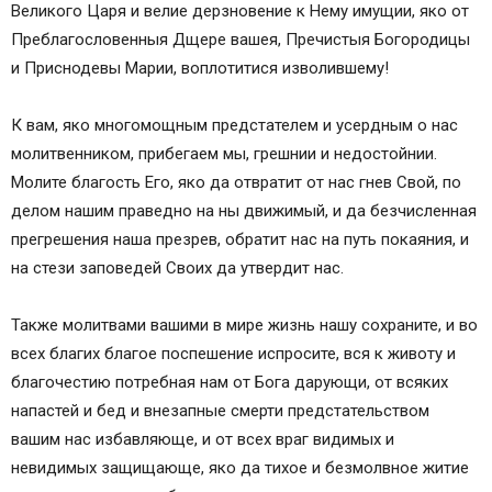
Великого Царя и велие дерзновение к Нему имущии, яко от
Преблагословенныя Дщере вашея, Пречистыя Богородицы
и Приснодевы Марии, воплотитися изволившему!
К вам, яко многомощным предстателем и усердным о нас
молитвенником, прибегаем мы, грешнии и недостойнии.
Молите благость Его, яко да отвратит от нас гнев Свой, по
делом нашим праведно на ны движимый, и да безчисленная
прегрешения наша презрев, обратит нас на путь покаяния, и
на стези заповедей Своих да утвердит нас.
Также молитвами вашими в мире жизнь нашу сохраните, и во
всех благих благое поспешение испросите, вся к животу и
благочестию потребная нам от Бога дарующи, от всяких
напастей и бед и внезапные смерти предстательством
вашим нас избавляюще, и от всех враг видимых и
невидимых защищающе, яко да тихое и безмолвное житие