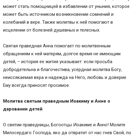
Тропарь праведной Анны
может стать помощницей в избавлении от уныния, которое
Тропарь святых праведных Богоотец Иоакима
может быть источником возникновении сомнений и
и Анны
колебаний в вере. Также молитвы к ней помогают в
Тропарь Зачатия праведной Анны
исцелении от болезней душевных и телесных.
Кондак праведной Анны
Кондак святых праведных Богоотец Иоакима и
Святая праведная Анна помогает по молитвенным
Анны
обращениям к ней матерям, долгое время не имеющим
Кондак Зачатия праведной Анны
детей, – история ее жития указывает: если просьба
Молитва святым праведным Иоакиму и Анне
добродетельна и благочестива, усердная молитва Богу,
Молитва вторая святым праведным Иоакиму и
неиссякаемая вера и надежда на Него, любовь и доверие
Анне
Ему всегда приносят просимое.
Каноны и Акафисты
Канон успению святой праведной Анны, матери
Молитва святым праведным Иоакиму и Анне о
Пресвятой Богородицы
даровании детей
Седален, глас 8
Кондак, глас 2
О святии праведницы, Богоотцы Иоакиме и Анно! Молите
Акафист святым праведным богоотцам
Милосердаго Господа, яко да отвратит от нас гнев Свой, по