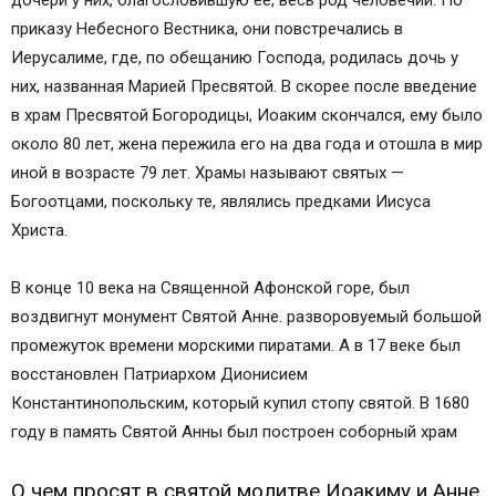
дочери у них, благословившую ее, весь род человечий. По
приказу Небесного Вестника, они повстречались в
Иерусалиме, где, по обещанию Господа, родилась дочь у
них, названная Марией Пресвятой. В скорее после введение
в храм Пресвятой Богородицы, Иоаким скончался, ему было
около 80 лет, жена пережила его на два года и отошла в мир
иной в возрасте 79 лет. Храмы называют святых —
Богоотцами, поскольку те, являлись предками Иисуса
Христа.
В конце 10 века на Священной Афонской горе, был
воздвигнут монумент Святой Анне. разворовуемый большой
промежуток времени морскими пиратами. А в 17 веке был
восстановлен Патриархом Дионисием
Константинопольским, который купил стопу святой. В 1680
году в память Святой Анны был построен соборный храм
О чем просят в святой молитве Иоакиму и Анне