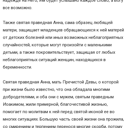
надежде на Него, Им будет услышано каждое слово, а Богу
Житие Иоакима и Анны
все возможно.
Икона Иоакима и Анны
О чем молятся перед иконой святых
Также святая праведная Анна, сама образец любящей
Святая покровительница женщин носящих имя
матери, защищает младенцев обращающихся к ней матерей
АННА-Святая Анна Пророчица
от детских болезней или иных возможных неблагоприятных
Православный Церковный календарь
случайностей, которые могут произойти с маленькими
Календарь на год ►
детьми, а также покровительствует, защищая от любых
О календаре
неблагоприятных ситуаций женщин, находящихся в
Богослужения
беременности.
Библейские чтения
Календарь
Святая праведная Анна, мать Пречистой Девы, о которой
Дни особого поминовения усопших 2017
при жизни было известно, что она обладала многими
Дни поминовения новопреставленных
добродетелями, и оба они с мужем, святым праведным
Подписка
Иоакимом, жили примерной, благочестивой жизнью,
Праведная Анна , мать Пресвятой Богородицы
помогает по молитвам к ней перед святой иконой ее во
Дни памяти:
многих ситуациях. Большую часть своей жизни она прожила,
Молитвы
со смирением и терпением перенося многие скорби, потому