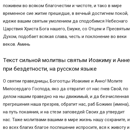
поживем во всяком благочестии и чистоте, и тако в мире
временное сие житие прешедше, в вечный достигнем покой,
идеже вашим святым умолением да сподобимся Небеснаго
Царствия Христа Бога нашего, Емуже, со Отцем и Пресвятым
Духом, подобает всякая слава, честь и поклонение во веки
веков. Аминь
Текст сильной молитвы святым Иоакиму и Анне
при бездетности, на русском языке
О святии праведницы, Богоотцы Иоакиме и Анно! Молите
Милосердаго Господа, яко да отвратит от нас гнев Свой, по
делом нашим праведно на ны движимый, и да безчисленная
прегрешения наша презрев, обратит нас, раб Божиих (имена),
на путь покаяния, и на стези заповедей Своих да утвердит
нас. Таже молитвами вашими в мире жизнь нашу сохраните, и
во всех благих благое поспешение испросите, вся к животу и