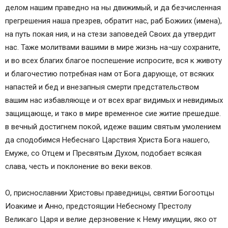
Иоакиму и Анне
делом нашим праведно на ны движимый, и да безчисленная
Случайный тест
прегрешения наша презрев, обратит нас, раб Божиих (имена),
Цитата дня
на путь покая ния, и на стези заповедей Своих да утвердит
нас. Таже молитвами вашими в мире жизнь на¬шу сохраните,
и во всех благих благое поспешение испросите, вся к животу
и благочестию потребная нам от Бога дарующе, от всяких
напастей и бед и внезапныя смерти предстательством
вашим нас избавляюще и от всех враг видимых и невидимых
защищающе, и тако в мире временное сие житие прешедше.
в вечный достигнем покой, идеже вашим святым умолением
да сподобимся Небеснаго Царствия Христа Бога нашего,
Емуже, со Отцем и Пресвятым Духом, подобает всякая
слава, честь и поклонение во веки веков.
О, приснославнии Христовы праведницы, святии Богоотцы
Иоакиме и Анно, предстоящии Небесному Престолу
Великаго Царя и велие дерзновение к Нему имущии, яко от