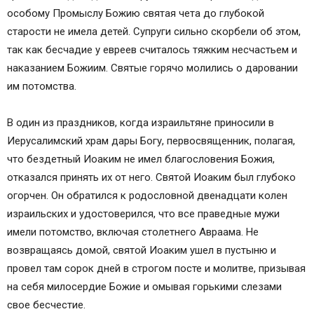
особому Промыслу Божию святая чета до глубокой
старости не имела детей. Супруги сильно скорбели об этом,
так как бесчадие у евреев считалось тяжким несчастьем и
наказанием Божиим. Святые горячо молились о даровании
им потомства.
В один из праздников, когда израильтяне приносили в
Иерусалимский храм дары Богу, первосвященник, полагая,
что бездетный Иоаким не имел благословения Божия,
отказался принять их от него. Святой Иоаким был глубоко
огорчен. Он обратился к родословной двенадцати колен
израильских и удостоверился, что все праведные мужи
имели потомство, включая столетнего Авраама. Не
возвращаясь домой, святой Иоаким ушел в пустыню и
провел там сорок дней в строгом посте и молитве, призывая
на себя милосердие Божие и омывая горькими слезами
свое бесчестие.