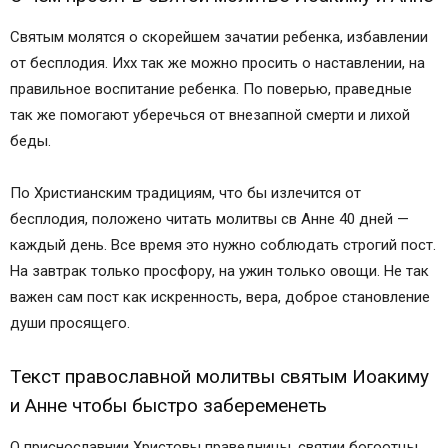
Святым молятся о скорейшем зачатии ребенка, избавлении
от бесплодия. Ихх так же можно просить о наставлении, на
правильное воспитание ребенка. По поверью, праведные
так же помогают уберечься от внезапной смерти и лихой
беды.
По Христианским традициям, что бы излечится от
бесплодия, положено читать молитвы св Анне 40 дней —
каждый день. Все время это нужно соблюдать строгий пост.
На завтрак только просфору, на ужин только овощи. Не так
важен сам пост как искренность, вера, доброе становление
души просящего.
Текст православной молитвы святым Иоакиму
и Анне чтобы быстро забеременеть
О приснославнии Христовы праведницы, святии богоотцы