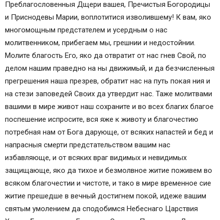
Преблагословенныя Дщери вашея, Пречистыя Богородицы
и Приснодевы Марии, воплотитися изволившему! К вам, яко
многомощным предстателем и усердным о нас
молитвенником, прибегаем мы, грешнии и недостойнии.
Молите благость Его, яко да отвратит от нас гнев Свой, по
делом нашим праведно на ны движимый, и да безчисленныя
прегрешения наша презрев, обратит нас на путь покая ния и
на стези заповедей Своих да утвердит нас. Таже молитвами
вашими в мире живот наш сохраните и во всех благих благое
поспешение испросите, вся яже к животу и благочестию
потребная нам от Бога дарующе, от всяких напастей и бед и
напрасныя смерти предстательством вашим нас
избавляюще, и от всяких враг видимых и невидимых
защищающе, яко да тихое и безмолвное житие поживем во
всяком благочестии и чистоте, и тако в мире временное сие
житие прешедше в вечный достигнем покой, идеже вашим
святым умолением да сподобимся Небеснаго Царствия