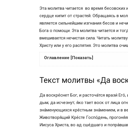
Эта молитва читается во время бесовских 
сердце кипит от страстей. Обращаясь в моли
является сильнейшим изгнания бесов и нечи
Бога о помощи. Эта молитва читается и тогд
вмешивается нечистая сила. Читать молитв
Христу или у его распятия. Это молитва о
Оглавление [Показать]
Текст молитвы «Да воскреснет Бог»
Текст молитвы «Да воск
Суть молитвы «Да воскреснет Бог»
Слушать молитву “Да воскреснет Бог”
Смысл молитвы Животворящему Кресту
Да воскре́снет Бог, и расточа́тся врази́ Его́,
Исторические факты
дым; да исчезнут; я́ко тает воск от лица огн
В каких случаях можно читать молитву
зна́менующихся кре́стным зна́мением, и в ве
Как правильно молиться
Животворя́щий Кре́сте Госпо́день, прогоня́
Псалом 90:
Иисуса Христа, во ад сше́дшаго и попра́вша