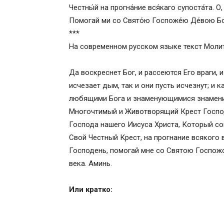
Молитва Святому и Животворящему Кр
Честны́й на прогна́ние вся́каго супоста́та. 
Псалом 45:
Помогай ми со Свято́ю Госпоже́ю Де́вою Бо
***
На современном русском языке текст Молит
Да воскреснет Бог, и рассеются Его враги, 
исчезает дым, так и они пусть исчезнут; и к
любящими Бога и знаменующимися знамение
Многочтимый и Животворящий Крест Господ
Господа нашего Иисуса Христа, Который сош
Свой Честный Крест, на прогнание всякого
Господень, помогай мне со Святою Госпож
века. Аминь.
Или кратко: