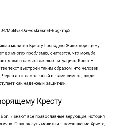
8/04/Molitva-Da-voskresnet-Bog-.mp3
йшая молитва Кресту Господню Животворящему
ет во многих проблемах, считается, что мольба
ет даже в самых тяжелых ситуациях. Крест –
тве текст выстроен таким образом, что человек
и. Через этот намоленный веками символ, люди
ступает как надежный защитник.
орящему Кресту
 Бог…» знают все православные верующие, история
агична. Главная суть молитвы – восхваление Христа,