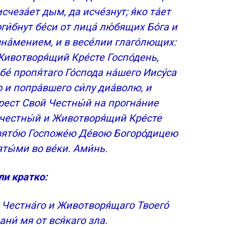
исчеза́ет дым, да исче́знут; я́ко та́ет
оги́бнут бе́си от лица́ лю́бящих Бо́га и
а́мением, и в весе́лии глаго́лющих:
Животворя́щий Кре́сте Госпо́день,
бе́ пропя́таго Го́спода на́шего Иису́са
о и попра́вшего си́лу диа́волю, и
рест Свой Честны́й на прогна́ние
речестны́й и Животворя́щий Кре́сте
вято́ю Госпоже́ю Де́вою Богоро́дицею
яты́ми во ве́ки. Ами́нь.
ли кратко:
ю Честна́го и Животворя́щаго Твоего́
ани́ мя от вся́каго зла.