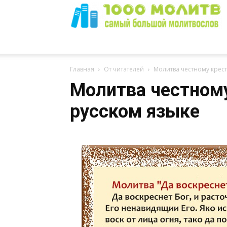
1000
Главная
От читателей
Молитва честному крест
Молитва честному
русском языке
Молитв