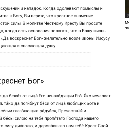
искушений и нападок. Когда одолевают помыслы и
тве к Богу, Вы верите, что крестное знамение
В
М
стой силы. В молитве Честному Кресту Вы просите
ч
а, когда есть основания полагать, что в Вашу жизнь
у «Да воскреснет Бог» желательно возле иконы Иисусу
чищающая и спасающая душу.
реснет Бог»
 и да бежа́т от лица́ Его ненави́дящии Его́. Я́ко исчезает
я, та́ко да поги́бнут бе́си от лица́ любящих Бога и
се́лии глаго́лющих: ра́дуйся, Пречестны́й и
яй бе́сы силою на тебе пропя́таго Господа нашего
го силу диа́волю, и дарова́вшаго нам тебе́ Крест Свой