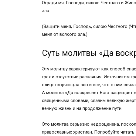
Огради мя, Господи, силою Честнаго и Живо
зла.
(Защити меня, Господь, силою Честного (Чт
меня от всякого зла.)
Суть молитвы «Да воск
Эту молитву характеризуют как способ спас
грех и отсутствие раскаяния. Источником г
олицетворяющая зло и все, что с ним связа
А молитва «Да воскреснет Бог» защищает н
священными словами, славим великую жертв
вечную жизнь и на продолжение пути.
Это молитва серьезно недооценена, поскол
православных христиан. Попробуйте читать 