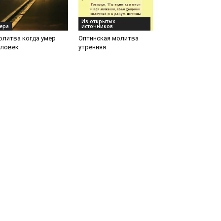
Из открытых
ера
источников
олитва когда умер
Оптинская молитва
еловек
утренняя