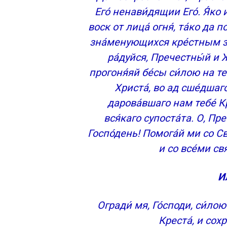
Его́ ненави́дящии Его́. Я́ко 
воск от лица́ огня́, та́ко да п
зна́менующихся кре́стным зн
ра́дуйся, Пречестны́й и 
прогоня́яй бе́сы си́лою на те
Христа́, во ад сше́дшаг
дарова́вшаго нам тебе́ К
вся́каго супоста́та. О, П
Госпо́день! Помога́й ми со С
и со все́ми св
И
Огради́ мя, Го́споди, си́ло
Креста́, и сохр