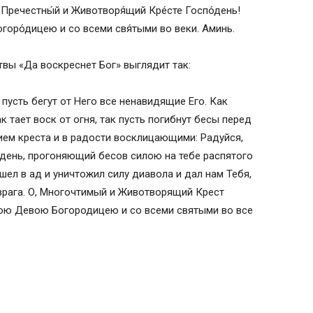
есту Господню:
О, Пречестны́й и Животворя́щий Кре́сте Госпо́день!
горо́дицею и со всеми свя́тыми во веки. Аминь.
вы «Да воскреснет Бог» выглядит так:
и пусть бегут от Него все ненавидящие Его. Как
ак тает воск от огня, так пусть погибнут бесы перед
м креста и в радости восклицающими: Радуйся,
ень, прогоняющий бесов силою на тебе распятого
ел в ад и уничтожил силу диавола и дал нам Тебя,
 врага. О, Многочтимый и Животворящий Крест
ою Девою Богородицею и со всеми святыми во все