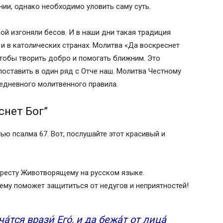
нии, однако необходимо уловить саму суть.
вой изгоняли бесов. И в наши дни такая традиция
 и в католических странах. Молитва «Да воскреснет
чтобы творить добро и помогать ближним. Это
оставить в один ряд с Отче наш. Молитва Честному
жедневного молитвенного правила.
снет Бог”
ью псалма 67. Вот, послушайте этот красивый и
Кресту Животворящему на русском языке.
му поможет защититься от недугов и неприятностей!
́тся врази́ Его́, и да бежа́т от лица́