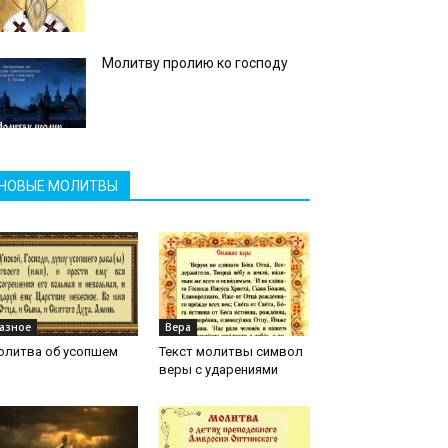
Молитву пролию ко господу
НОВЫЕ МОЛИТВЫ
азное
Вера
олитва об усопшем
Текст молитвы символ
веры с ударениями