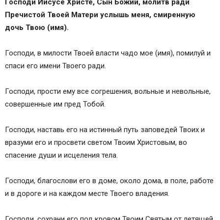
Господи Иисусе Христе, Сын Божий, молитв ради
Пречистой Твоей Матери услышь меня, смиренную
дочь Твою (имя).
Господи, в милости Твоей власти чадо мое (имя), помилуй и
спаси его имени Твоего ради.
Господи, прости ему все согрешения, вольные и невольные,
совершенные им пред Тобой.
Господи, наставь его на истинный путь заповедей Твоих и
вразуми его и просвети светом Твоим Христовым, во
спасение души и исцеления тела.
Господи, благослови его в доме, около дома, в поле, работе
и в дороге и на каждом месте Твоего владения.
Господи, сохрани его под кровом Твоим Святым от летящей