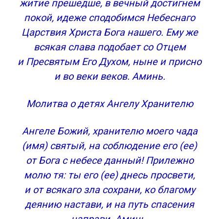
житие прешедше, в вечный достигнем
покой, идеже сподобимся Небеснаго
Царствия Христа Бога нашего. Ему же
всякая слава подобает со Отцем
и Пресвятым Его Духом, ныне и присно
и во веки веков. Аминь.
Молитва о детях Ангелу Хранителю
Ангеле Божий, хранителю моего чада
(имя) святый, на соблюдение его (ее)
от Бога с небесе данный! Прилежно
молю тя: ты его (ее) днесь просвети,
и от всякаго зла сохрани, ко благому
деянию настави, и на путь спасения