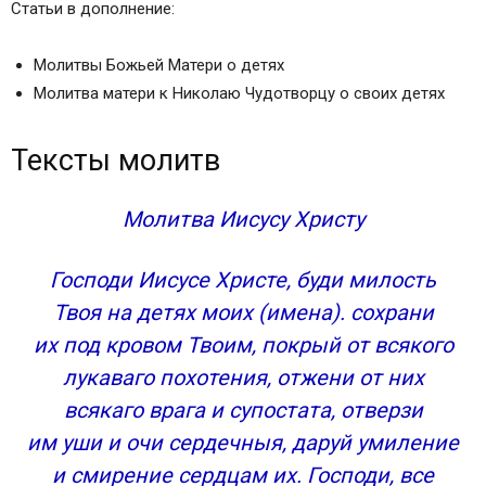
Молитва к Троице за детей
Статьи в дополнение:
Молитва Богородице за чад своих
В болезнях младенцев
Молитвы Божьей Матери о детях
Святой мученице Параскеве, нареченной
Молитва матери к Николаю Чудотворцу о своих детях
Пятница
При порче детей и об исцелении от «родимца»
Тексты молитв
Великомученику Никите
При нарушении сна у младенцев
Молитва Иисусу Христу
Святым семи отрокам во Ефесе:
Максимилиану, Иамвлиху, Мартиниану, Иоанну,
Господи Иисусе Христе, буди милость
Дионисию, Ексакустодиану и Антонину
Твоя на детях моих (имена). сохрани
О покровительстве детям
их под кровом Твоим, покрый от всякого
Праведному Симеону Богоприимцу
Мученику Гавриилу Белостокскому
лукаваго похотения, отжени от них
О развитии ума у детей и помощи в учении
всякаго врага и супостата, отверзи
Молитва ко Пресвятой Богородице пред
им уши и очи сердечныя, даруй умиление
иконой Ее «Подательница ума» или
и смирение сердцам их. Господи, все