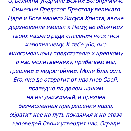
О, великий угодниче Божий Богоприимче
Симеоне! Предстоя Престолу великаго
Царя и Бога нашего Иисуса Христа, велие
дерзновение имаши к Нему, во объятиих
твоих нашего ради спасения носитися
изволившему. К тебе убо, яко
многомощному предстателю и крепкому
о нас молитвеннику, прибегаем мы,
грешнии и недостойнии. Моли Благость
Его, яко да отвратит от нас гнев Свой,
праведно по делом нашим
на ны движимый, и презрев
безчисленная прегрешения наша,
обратит нас на путь покаяния и на стезе
заповедей Своих утвердит нас. Огради