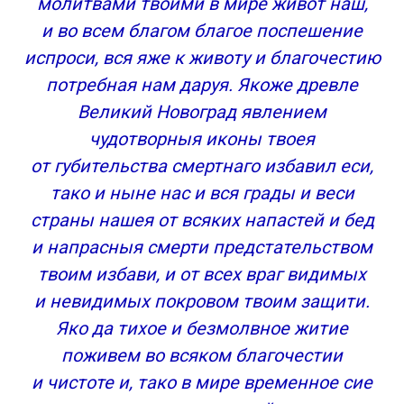
молитвами твоими в мире живот наш,
и во всем благом благое поспешение
испроси, вся яже к животу и благочестию
потребная нам даруя. Якоже древле
Великий Новоград явлением
чудотворныя иконы твоея
от губительства смертнаго избавил еси,
тако и ныне нас и вся грады и веси
страны нашея от всяких напастей и бед
и напрасныя смерти предстательством
твоим избави, и от всех враг видимых
и невидимых покровом твоим защити.
Яко да тихое и безмолвное житие
поживем во всяком благочестии
и чистоте и, тако в мире временное сие