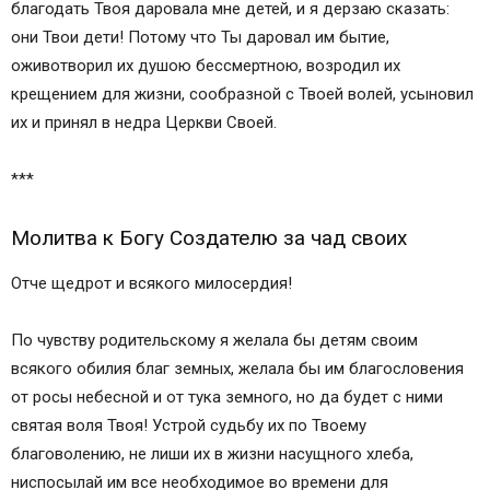
благодать Твоя даровала мне детей, и я дерзаю сказать:
они Твои дети! Потому что Ты даровал им бытие,
оживотворил их душою бессмертною, возродил их
крещением для жизни, сообразной с Твоей волей, усыновил
их и принял в недра Церкви Своей.
***
Молитва к Богу Создателю за чад своих
Отче щедрот и всякого милосердия!
По чувству родительскому я желала бы детям своим
всякого обилия благ земных, желала бы им благословения
от росы небесной и от тука земного, но да будет с ними
святая воля Твоя! Устрой судьбу их по Твоему
благоволению, не лиши их в жизни насущного хлеба,
ниспосылай им все необходимое во времени для