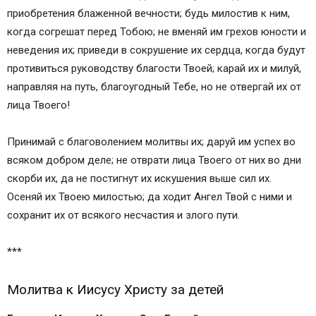
приобретения блаженной вечности; будь милостив к ним,
когда согрешат перед Тобою; не вменяй им грехов юности и
неведения их; приведи в сокрушение их сердца, когда будут
противиться руководству благости Твоей; карай их и милуй,
направляя на путь, благоугодный Тебе, но не отвергай их от
лица Твоего!
Принимай с благоволением молитвы их; даруй им успех во
всяком добром деле; не отврати лица Твоего от них во дни
скорби их, да не постигнут их искушения выше сил их.
Осеняй их Твоею милостью; да ходит Ангел Твой с ними и
сохранит их от всякого несчастия и злого пути.
***
Молитва к Иисусу Христу за детей