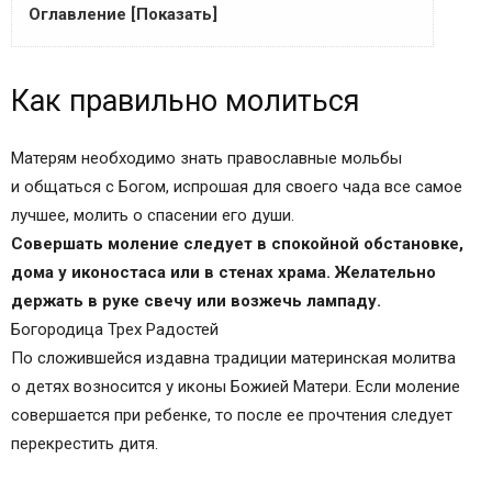
Оглавление [Показать]
Как правильно молиться
Как правильно молиться
Тексты молитв
Сила материнской молитвы
Небесные покровители детей
Матерям необходимо знать православные мольбы
Советы родителям
и общаться с Богом, испрошая для своего чада все самое
Благословляйте своих детей
лучшее, молить о спасении его души.
Молитва К Господу Иисусу Христу за детей
Совершать моление следует в спокойной обстановке,
своих, моление о защите и помощи
дома у иконостаса или в стенах храма. Желательно
Молитва матери за детей
держать в руке свечу или возжечь лампаду.
Материнская молитва к Богу
Богородица Трех Радостей
Молитва к Богу Создателю за чад своих
По сложившейся издавна традиции материнская молитва
Молитва к Иисусу Христу за детей
о детях возносится у иконы Божией Матери. Если моление
Молитвы на здоровье ребёнку
совершается при ребенке, то после ее прочтения следует
Молитва к Иисусу Христу за детей (Моление о
перекрестить дитя.
покрове)