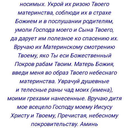
носимых. Укрой их ризою Твоего
Молитва всем святым и бесплотным небесным
материнства, соблюди их в страхе
силам
Божием и в послушании родителям,
Молитвы родителей для защиты детей
Богородице для покрова над чадами
умоли Господа моего и Сына Твоего,
Молитва к Ангелу хранителю о детях
да дарует им полезное ко спасению их.
МОЛИТВА ДЛЯ ОХРАНЕНИИ ДЕТЕЙ ОТ
Вручаю их Материнскому смотрению
ИСКУШЕНИЙ МИРА, И О ЛЮБВИ И
Твоему, яко Ты еси Божественный
ЕДИНОМЫСЛИИ МЕЖДУ РОДИТЕЛЯМИ И
Покров рабам Твоим. Матерь Божия,
ДЕТЬМИ
введи меня во образ Твоего небеснаго
Молитва святым мученицам Вере, Надежде,
Любови и матери их Софии
материнства. Уврачуй душевные
Молитва Создателю за детей своих, чтобы те
и телесные раны чад моих (имена),
были счастливы
моими грехами нанесенные. Вручаю дитя
Молитва о вскармливании грудью младенцев
мое всецело Господу моему Иисусу
Божией Матери пред иконой
Христу и Твоему, Пречистая, небесному
”Млекопитательница”
покровительству. Аминь
МОЩНЫЕ молитвы за детей и внуков! Защитите