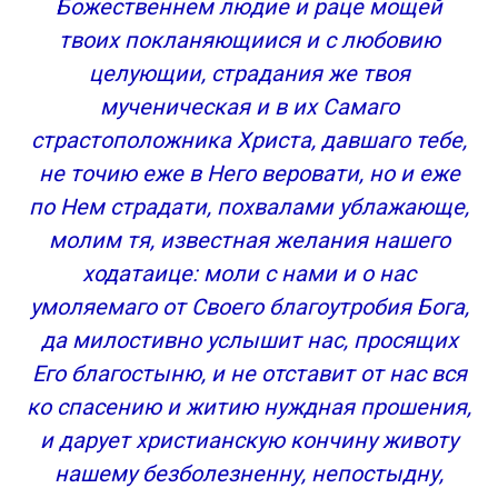
Божественнем людие и раце мощей
твоих покланяющиися и с любовию
целующии, страдания же твоя
мученическая и в их Самаго
страстоположника Христа, давшаго тебе,
не точию еже в Него веровати, но и еже
по Нем страдати, похвалами ублажающе,
молим тя, известная желания нашего
ходатаице: моли с нами и о нас
умоляемаго от Своего благоутробия Бога,
да милостивно услышит нас, просящих
Его благостыню, и не отставит от нас вся
ко спасению и житию нуждная прошения,
и дарует христианскую кончину животу
нашему безболезненну, непостыдну,