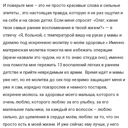
И поверьте мне – это не просто красивые слова и сильные
эпитеты , это настоящая правда, которую я не раз ощутил и
на себе и на своих детях. Если меня спросят: «Олег, какие
твои самые ранние воспоминания в твоей жизни?» — я
отвечу: «Я, больной, с температурой вишу на руках у мамы и
дремлю под искреннюю молитву о моём здоровье.» Именно
материнская молитва помогла мне избежать операции
(врачи назвали это чудом, но я то знаю откуда оно), именно
она помогла мне пережить 13 воспалений лёгких в раннем
детстве и прийти невредимым из армии. Время идёт и мамы
уже нет, но её молитва до сих пор незримо защищает меня и
уже я сам, изрядно повзрослев и немного постарев,
искренне молюсь за здоровье моего малыша, которого я
очень люблю, которого люблю за его улыбку, за его
маленькие пальчики, за каждый его волосок – люблю
сильно, до щемления в сердце моём, люблю за то, что он
просто есть в моей жизни. И уже сейчас ему лучше, у него