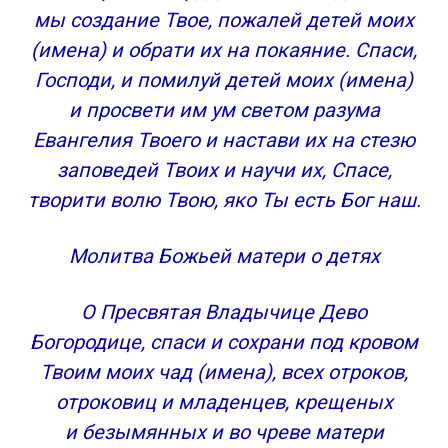
«Прибавление ума»
мы создание Твое, пожалей детей моих
Молитва о плохо обучающемся отроке
(имена) и обрати их на покаяние. Спаси,
МОЛИТВА ПЕРЕД УЧЕБОЙ
Господи, и помилуй детей моих (имена)
МОЛИТВА ПОСЛЕ УЧЕБЫ
Молитвы преподобному Сергию Радонежскому
и просвети им ум светом разума
чудотворцу для прибавления ума детям (можно
Евангелия Твоего и настави их на стезю
читать: как и детям, так и родителям за чад
заповедей Твоих и научи их, Спасе,
своих)
творити волю Твою, яко Ты есть Бог наш.
Пророку Науму о развитии ума у детей и
просвещении разума к учению
Молитва Божьей матери о детях
Молитва всем святым и бесплотным небесным
силам для просвящения ума.
О Пресвятая Владычице Дево
Молитва к Божией Матери перед иконой ее
«Воспитание»
Богородице, спаси и сохрани под кровом
Молитвы от воздействия на детей колдунов и
Твоим моих чад (имена), всех отроков,
экстрасенсов
отроковиц и младенцев, крещеных
Священномученику Киприану и мученице
и безымянных и во чреве матери
Иустине