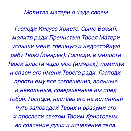
самых дорогих! Работает…
Молитва матери о чаде своем
Молитва родителей за своих детей.
Молитва благословения детей и внуков.
Благословение матери.
Господи Иисусе Христе, Сыне Божий,
Молитва к Божией Матери.
молитв ради Пречистыя Твоея Матери
Молитва к Господу Вседержателю за детей.
услыши меня, грешную и недостойную
Мощная молитва, чтобы ребенок выздоровел!
рабу Твою (имярек). Господи, в милости
Детские молитвы
Твоей власти чадо мое (имярек), помилуй
Молитвенное правило для детей
и спаси его имени Твоего ради. Господи,
Слушать детские молитвы онлайн
Добавить комментарий Отменить ответ
прости ему вся согрешения, вольные
и невольные, совершенные им пред
Тобой. Господи, наставь его на истинный
путь заповедей Твоих и вразуми его
и просвети светом Твоим Христовым,
во спасение души и исцеление тела.