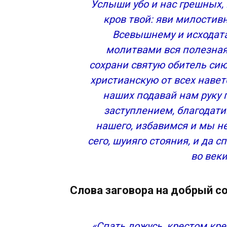
Услыши убо и нас грешных,
кров твой: яви милостивн
Всевышнему и исходат
молитвами вся полезная
сохрани святую обитель сию,
христианскую от всех навет
наших подавай нам руку 
заступлением, благодат
нашего, избавимся и мы н
сего, шуияго стояния, и да 
во веки
Слова заговора на добрый с
«Спать ложусь, крестом крещ