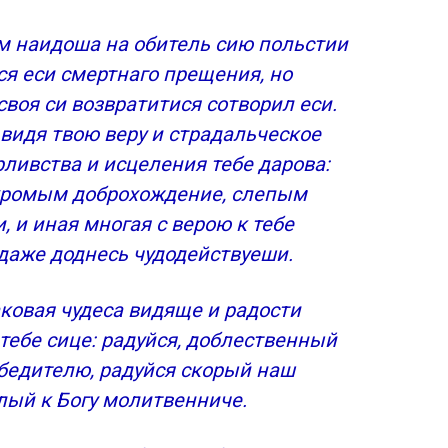
 наидоша на обитель сию польстии
ся еси смертнаго прещения, но
своя си возвратитися сотворил еси.
 видя твою веру и страдальческое
рливства и исцеления тебе дарова:
хромым доброхождение, слепым
, и иная многая с верою к тебе
даже доднесь чудодействуеши.
ковая чудеса видяще и радости
тебе сице: радуйся, доблественный
обедителю, радуйся скорый наш
лый к Богу молитвенниче.