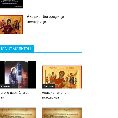
Акафист богородице
всецарица
НОВЫЕ МОЛИТВЫ
саломы
Разное
агого царя благая
Акафист иконе
ати
всецарица