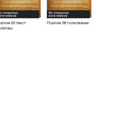
з открытых
Из открытых
сточников
источников
алом 60 текст
Псалом 58 толкование
олитвы