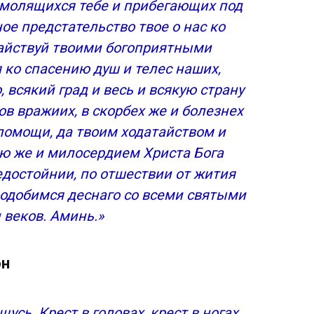
 молящихся тебе и прибегающих под
ое предстательство твое о нас ко
айствуй твоими богоприятными
 ко спасению душ и телес наших,
 всякий град и весь и всякую страну
ов вражиих, в скорбех же и болезнех
помощи, да твоим ходатайством и
ию же и милосердием Христа Бога
едостойнии, по отшествии от жития
сподобимся деснаго со всеми святыми
 веков. Аминь.»
он
усь. Крест в головах, крест в ногах,