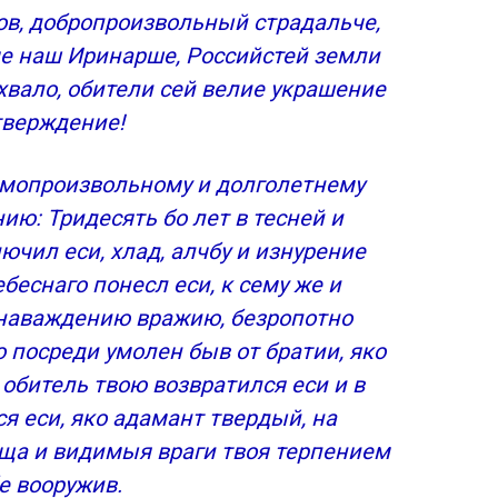
ов, добропроизвольный страдальче,
че наш Иринарше, Российстей земли
охвало, обители сей велие украшение
тверждение!
самопроизвольному и долголетнему
ию: Тридесять бо лет в тесней и
ючил еси, хлад, алчбу и изнурение
беснаго понесл еси, к сему же и
о наваждению вражию, безропотно
о посреди умолен быв от братии, яко
 обитель твою возвратился еси и в
я еси, яко адамант твердый, на
ща и видимыя враги твоя терпением
е вооружив.