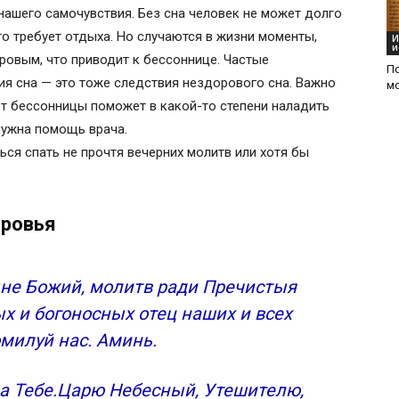
нашего самочувствия. Без сна человек не может долго
что требует отдыха. Но случаются в жизни моменты,
И
и
ровым, что приводит к бессоннице. Частые
Пс
я сна — это тоже следствия нездорового сна. Важно
м
от бессонницы поможет в какой-то степени наладить
нужна помощь врача.
ся спать не прочтя вечерних молитв или хотя бы
оровья
ыне Божий, молитв ради Пречистыя
х и богоносных отец наших и всех
омилуй нас. Аминь.
ва Тебе.Царю Небесный, Утешителю,