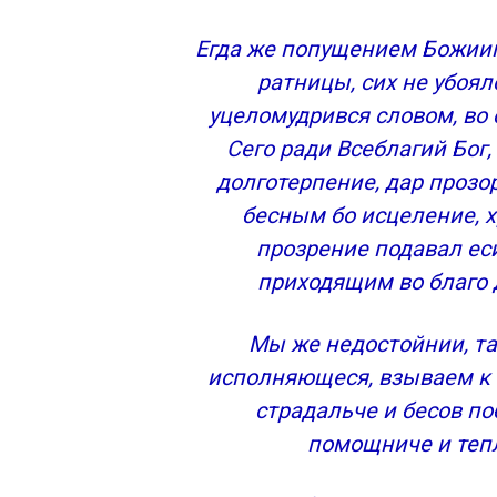
Егда же попущением Божиим
ратницы, сих не убоял
уцеломудрився словом, во 
Сего ради Всеблагий Бог,
долготерпение, дар прозо
бесным бо исцеление, 
прозрение подавал еси
приходящим во благо 
Мы же недостойнии, та
исполняющеся, взываем к 
страдальче и бесов п
помощниче и теп