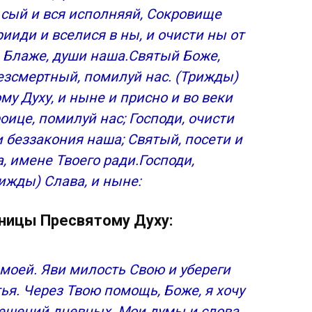
 сый и вся исполняяй, Сокровище
ииди и вселися в ны, и очисти ны от
, Блаже, души наша.Святый Боже,
езсмертный, помилуй нас. (Трижды)
му Духу, и ныне и присно и во веки
оице, помилуй нас; Господи, очисти
и беззакония наша; Святый, посети и
 имене Твоего ради.Господи,
ижды) Слава, и нынe:
ницы Пресвятому Духу:
 моей. Яви милость Свою и убереги
тья. Через Твою помощь, Боже, я хочу
решений дневных. Мои думы и слова