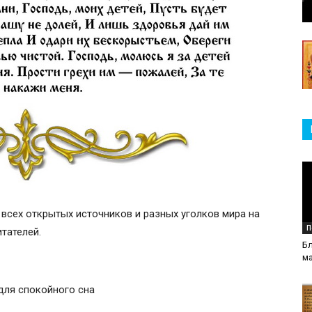
 всех открытых источников и разных уголков мира на
П
итателей.
Бл
м