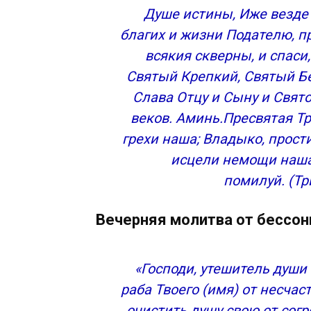
Душе истины, Иже везде
благих и жизни Подателю, пр
всякия скверны, и спаси
Святый Крепкий, Святый Б
Слава Отцу и Сыну и Свято
веков. Аминь.Пресвятая Тр
грехи наша; Владыко, прост
исцели немощи наша,
помилуй. (Тр
Вечерняя молитва от бессон
«Господи, утешитель души
раба Твоего (имя) от несчас
очистить душу свою от сог