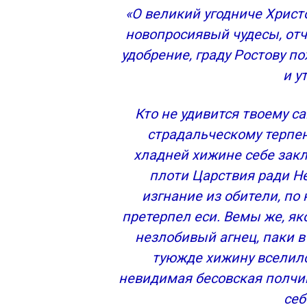
«О великий угодниче Христ
новопросиявый чудесы, от
удобрение, граду Ростову п
и у
Кто не удивится твоему 
страдальческому терпен
хладней хижине себе закл
плоти Царствия ради Не
изгнание из обители, п
претерпел еси. Вемы же, як
незлобивый агнец, паки в
туюжде хижину вселилс
невидимая бесовская полчи
себ