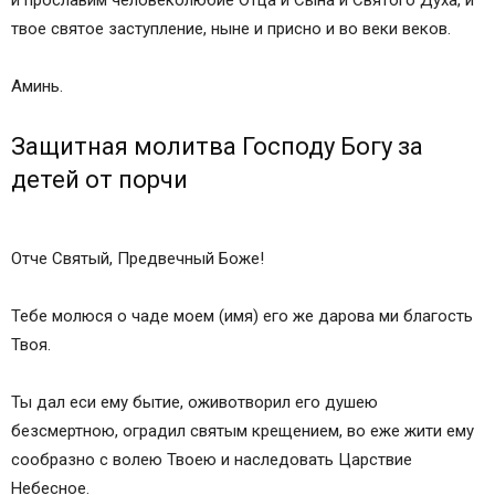
и прославим человеколюбие Отца и Сына и Святого Духа, и
твое святое заступление, ныне и присно и во веки веков.
Аминь.
Защитная молитва Господу Богу за
детей от порчи
Отче Святый, Предвечный Боже!
Тебе молюся о чаде моем (имя) его же дарова ми благость
Твоя.
Ты дал еси ему бытие, оживотворил его душею
безсмертною, оградил святым крещением, во еже жити ему
сообразно с волею Твоею и наследовать Царствие
Небесное.