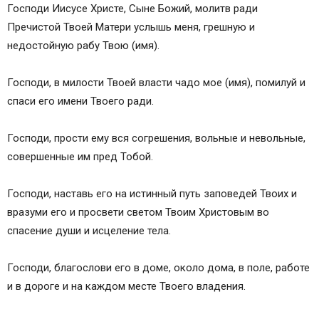
Молитва к Ангелу хранителю о детях
Господи Иисусе Христе, Сыне Божий, молитв ради
Православные иконы и молитвы
Пречистой Твоей Матери услышь меня, грешную и
Информационный сайт про иконы, молитвы,
недостойную рабу Твою (имя).
православные традиции.
Молитвы, защищающие от зла, врагов, злых
Господи, в милости Твоей власти чадо мое (имя), помилуй и
людей, бед
спаси его имени Твоего ради.
Молитва чтобы защитить семью
Молитвы защищающие от зла
Господи, прости ему вся согрешения, вольные и невольные,
Молитва о защите детей к Божией Матери
совершенные им пред Тобой.
О чем просят Божию Матерь
Покров Пресвятой Богородицы — очень
Господи, наставь его на истинный путь заповедей Твоих и
сильная защита
вразуми его и просвети светом Твоим Христовым во
Значение Семистрельной иконы
спасение души и исцеление тела.
Молитва Богородице о защите от врагов
Молитвы о защите
Господи, благослови его в доме, около дома, в поле, работе
и в дороге и на каждом месте Твоего владения.