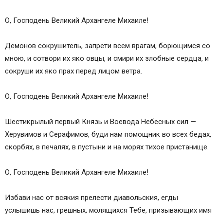
О, Господень Великий Архангеле Михаиле!
Демонов сокрушитель, запрети всем врагам, борющимся со
мною, и сотвори их яко овцы, и смири их злобные сердца, и
сокруши их яко прах перед лицом ветра.
О, Господень Великий Архангеле Михаиле!
Шестикрылый первый Князь и Воевода Небесных сил —
Херувимов и Серафимов, буди нам помощник во всех бедах,
скорбях, в печалях, в пустыни и на морях тихое пристанище.
О, Господень Великий Архангеле Михаиле!
Избави нас от всякия прелести диавольския, егды
услышишь нас, грешных, молящихся Тебе, призывающих имя