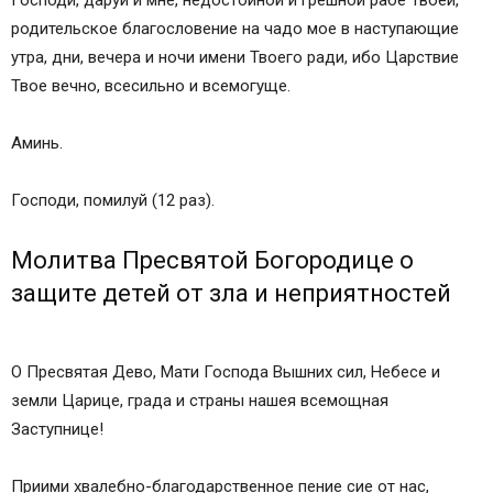
Господи, даруй и мне, недостойной и грешной рабе Твоей,
родительское благословение на чадо мое в наступающие
утра, дни, вечера и ночи имени Твоего ради, ибо Царствие
Твое вечно, всесильно и всемогуще.
Аминь.
Господи, помилуй (12 раз).
Молитва Пресвятой Богородице о
защите детей от зла и неприятностей
О Пресвятая Дево, Мати Господа Вышних сил, Небесе и
земли Царице, града и страны нашея всемощная
Заступнице!
Приими хвалебно-благодарственное пение сие от нас,