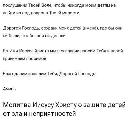
Молитва о защите сына от тюрьмы Николаю
послушании Твоей Воле, чтобы никогда моим детям не
Чудотворцу
выйти из под покрова Твоей милости.
Молитва матери за дочь Господу
Молитва о защите ребенка во чреве
Дорогой Господь, сохрани моих детей (имена), где бы они
Молитва матери о детях
ни были, что бы они ни делали.
Материнская молитва к Богу
Молитва родителей о детях
Во Имя Иисуса Христа мы в согласии просим Тебя и верой
Сильная молитва о детях
принимаем просимое.
Молитва о детях I
Молитва о детях II
Благодарим и хвалим Тебя, Дорогой Господь!
Молитва о детях III
Молитва о детях IV
Аминь.
Молитвы о здоровье ребенка
Молитва к Иисусу Христу за детей
Молитва Иисусу Христу о защите детей
Молитва к Троице
от зла и неприятностей
Молитвы для защиты детей
Богородице для покрова над чадами