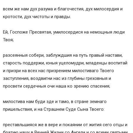
всем же нам дух разума и благочестия, дух милосердия и
кротости, дух чистоты и правды.
Ей, Госпоже Пресвятая, умилосердися на немощныя люди
Твоя;
разсеянныя собери, заблуждшия на путь правый настави,
старость поддержи, юныя уцеломудри, младенцы воспитай
и призри на всех нас призрением милостиваго Твоего
заступления, воздвигни нас из глубины греховныя и
просвети сердечныя очи наша ко зрению спасения;
милостива нам буди зде и тамо, в стране земнаго
пришельствия, и на Страшнем Суде Сына Твоего:
преставльшияся же в вере и покаянии от жития сего отцы и
братию нашу в Вечней Жизни со Ангели и со всеми святыми