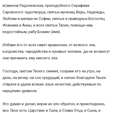
игуменов Радонежских, преподобного Серафима
Саровского чудотворца, святых мучениц Веры, Надежды,
Любови и матери их Софии, святых и праведных Богоотец
Иоакима и Анны, и всех святых Твоих, помощи нам,
недостойным, рабу Божию (имя).
Избави его от всех навет вражеских, от всякого зла,
колдовства, чародейства и лукавых человек, да не возмогут
они причинить ему никоего зла.
Господи, светом Твоего сияния, сохрани его на утро, на
день, на вечер, на сон грядущий, и силою благодати Твоея
отврати и удали всякие злые нечестия, действуемыя по
наущению диавола.
Кто думал и делал, верни их зло обратно, в преисподнюю,
яко Твое есть Царствие и Сила, и Слава Отца, и Сына, и