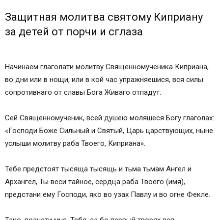
Защитная молитва святому Киприану
за детей от порчи и сглаза
Начинаем глаголати молитву Священномученика Киприана,
во дни или в нощи, или в кой час упражняешися, вся силы
сопротивнаго от славы Бога Живаго отпадут.
Сей Священномученик, всей душею моляшеся Богу глаголах:
«Господи Боже Сильный и Святый, Царь царствующих, ныне
услыши молитву раба Твоего, Киприана».
Тебе предстоят тысяща тысящь и тьма тьмам Ангел и
Архангел, Ты веси тайное, сердца раба Твоего (имя),
предстани ему Господи, яко во узах Павлу и во огне Фекле.