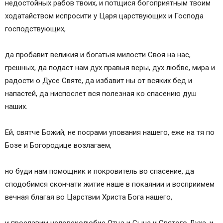
недостойных рабов твоих, и потщися богоприятным твоим
ходатайством испросити у Царя царствующих и Господа
господствующих,
да пробавит великия и богатыя милости Своя на нас,
грешных, да подаст нам дух правыя веры, дух любве, мира и
радости о Дусе Святе, да избавит ны от всяких бед и
напастей, да ниспослет вся полезная ко спасению душ
наших.
Ей, святче Божий, не посрами упования нашего, еже на тя по
Бозе и Богородице возлагаем,
но буди нам помощник и покровитель во спасение, да
сподобимся скончати житие наше в покаянии и восприимем
вечная благая во Царствии Христа Бога нашего,