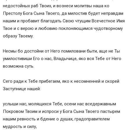
недостойных раб Твоих, и вознеси молитвы наша ко
Престолу Бога Сына Твоего, да милостив будет неправдам
нашим и пробавит благодать Свою чтущим Всечестное Имя
Твое и с верою и любовию поклоняющимся чудотворному
образу Твоему.
Несмы бо достойни от Него помиловани быти, аще не Ты
умилостивиши Его о нас, Владычице, яко вся Тебе от Него
возможна суть.
Сего ради к Тебе прибегаем, яко к несомненней и скорей
Заступнице нашей:
услыши нас, молящихся Тебе, осени нас вседержавным
Покровом Твоим и испроси у Бога Сына Твоего пастырем
нашим ревность и бдение о душах, градоправителем
мудрость и силу,