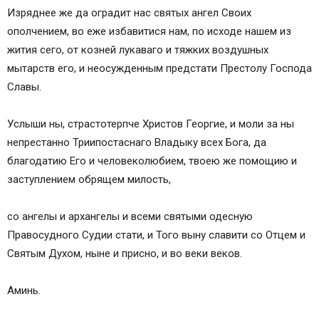
Изряднее же да оградит нас святых ангел Своих
ополчением, во еже избавитися нам, по исходе нашем из
жития сего, от козней лукаваго и тяжких воздушных
мытарств его, и неосужденным предстати Престолу Господа
Славы.
Услыши ны, страстотерпче Христов Георгие, и моли за ны
непрестанно Триипостаснаго Владыку всех Бога, да
благодатию Его и человеколюбием, твоею же помощию и
заступлением обрящем милость,
со ангелы и архангелы и всеми святыми одесную
Правосудного Судии стати, и Того выну славити со Отцем и
Святым Духом, ныне и присно, и во веки веков.
Аминь.