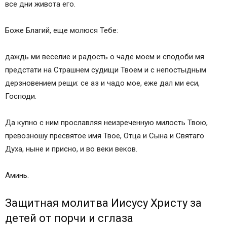
все дни живота его.
Боже Благий, еще молюся Тебе:
даждь ми веселие и радость о чаде моем и сподоби мя
предстати на Страшнем судищи Твоем и с непостыдным
дерзновением рещи: се аз и чадо мое, еже дал ми еси,
Господи.
Да купно с ним прославляя неизреченную милость Твою,
превозношу пресвятое имя Твое, Отца и Сына и Святаго
Духа, ныне и присно, и во веки веков.
Аминь.
Защитная молитва Иисусу Христу за
детей от порчи и сглаза