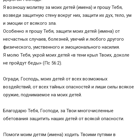
Молитва Георгию Победоносцу о защите детей
Я возношу молитву за моих детей (имена) и прошу Тебя,
от зла и неприятностей
возведи защитную стену вокруг них, защити их дух, тело, ум
Молитва о защите детей Стилиану Паф­ла­гонс­
и эмоции от всякого зла.
кому
Особенно я прошу Тебя, защити моих детей (имена) от
Защитная молитва Господу Богу за детей от
несчастных случаев, болезней, увечий и любого другого
порчи
физического, умственного и эмоционального насилия.
Защитная молитва Иисусу Христу за детей от
Я молю Тебя, укрой моих детей «в тени крыл Твоих, доколе
порчи и сглаза
не пройдут беды» (Пс 56:2).
Защитная молитва Пресвятой Богородице за
детей от порчи и сглаза
Огради, Господь, моих детей от всех возможных
Защитная молитва Матроне Московской за
воздействий, от всех тайных опасностей и лиши силы всякое
детей от порчи и сглаза
оружие, поднимаемое на моих детей.
Защитная молитва Николаю Чудотворцу за
детей от порчи и сглаза
Благодарю Тебя, Господи, за Твои многочисленные
Защитная молитва святому Киприану за детей
обетования защитить наших детей от всякой опасности.
от порчи и сглаза
Молитва матери за сына Николаю Чудотворцу
Помоги моим детям (имена) ходить Твоими путями в