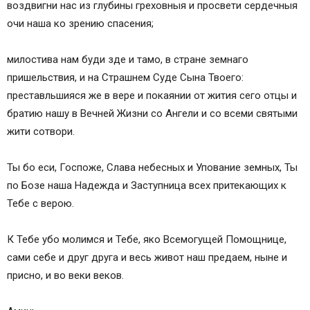
воздвигни нас из глубины греховныя и просвети сердечныя
очи наша ко зрению спасения;
милостива нам буди зде и тамо, в стране земнаго
пришельствия, и на Страшнем Суде Сына Твоего:
преставльшияся же в вере и покаянии от жития сего отцы и
братию нашу в Вечней Жизни со Ангели и со всеми святыми
жити сотвори.
Ты бо еси, Госпоже, Слава небесных и Упование земных, Ты
по Бозе наша Надежда и Заступница всех притекающих к
Тебе с верою.
К Тебе убо молимся и Тебе, яко Всемогущей Помощнице,
сами себе и друг друга и весь живот наш предаем, ныне и
присно, и во веки веков.