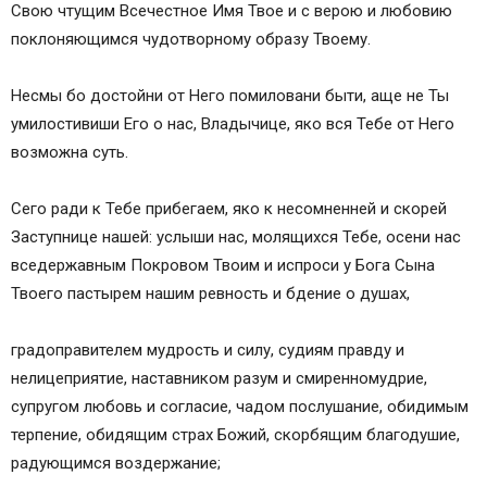
Свою чтущим Всечестное Имя Твое и с верою и любовию
поклоняющимся чудотворному образу Твоему.
Несмы бо достойни от Него помиловани быти, аще не Ты
умилостивиши Его о нас, Владычице, яко вся Тебе от Него
возможна суть.
Сего ради к Тебе прибегаем, яко к несомненней и скорей
Заступнице нашей: услыши нас, молящихся Тебе, осени нас
вседержавным Покровом Твоим и испроси у Бога Сына
Твоего пастырем нашим ревность и бдение о душах,
градоправителем мудрость и силу, судиям правду и
нелицеприятие, наставником разум и смиренномудрие,
супругом любовь и согласие, чадом послушание, обидимым
терпение, обидящим страх Божий, скорбящим благодушие,
радующимся воздержание;