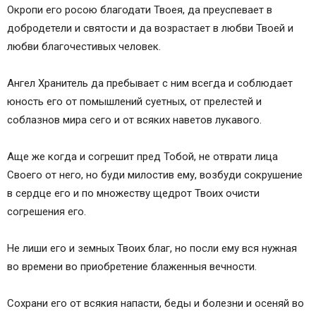
Окропи его росою благодати Твоея, да преуспевает в
добродетели и святости и да возрастает в любви Твоей и
любви благочестивых человек.
Ангел Хранитель да пребывает с ним всегда и соблюдает
юность его от помышлений суетных, от прелестей и
соблазнов мира сего и от всяких наветов лукавого.
Аще же когда и согрешит пред Тобой, не отврати лица
Своего от него, но буди милостив ему, возбуди сокрушение
в сердце его и по множеству щедрот Твоих очисти
согрешения его.
Не лиши его и земных Твоих благ, но посли ему вся нужная
во времени во приобретение блаженныя вечности.
Сохрани его от всякия напасти, беды и болезни и осеняй во