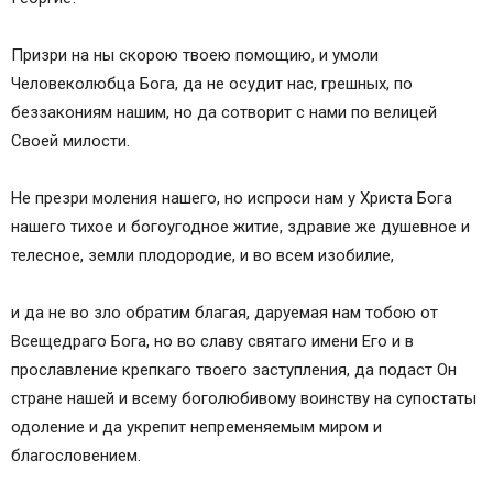
Призри на ны скорою твоею помощию, и умоли
Человеколюбца Бога, да не осудит нас, грешных, по
беззакониям нашим, но да сотворит с нами по велицей
Своей милости.
Не презри моления нашего, но испроси нам у Христа Бога
нашего тихое и богоугодное житие, здравие же душевное и
телесное, земли плодородие, и во всем изобилие,
и да не во зло обратим благая, даруемая нам тобою от
Всещедраго Бога, но во славу святаго имени Его и в
прославление крепкаго твоего заступления, да подаст Он
стране нашей и всему боголюбивому воинству на супостаты
одоление и да укрепит непременяемым миром и
благословением.