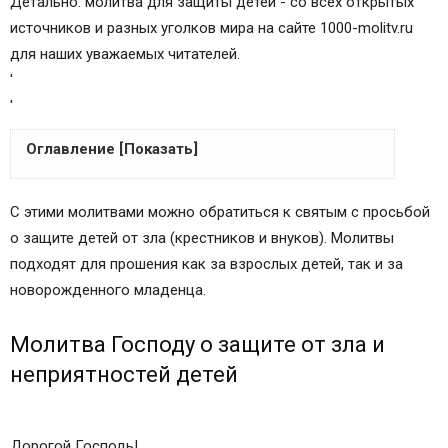
Детально: молитва для защиты детей - со всех открытых
источников и разных уголков мира на сайте 1000-molitv.ru
для наших уважаемых читателей.
'
'
Оглавление [Показать]
Молитва Господу о защите от зла и
С этими молитвами можно обратиться к святым с просьбой
неприятностей детей
о защите детей от зла (крестников и внуков). Молитвы
Молитва Иисусу Христу о защите детей от зла и
подходят для прошения как за взрослых детей, так и за
неприятностей
новорожденного младенца.
Молитва Пресвятой Богородице о защите
детей от зла и неприятностей
Молитва Господу о защите от зла и
Молитва Ангелу-хранителю о защите детей от
неприятностей детей
зла
Молитва Архангелу Михаилу о защите детей от
неприятностей
Дорогой Господь!