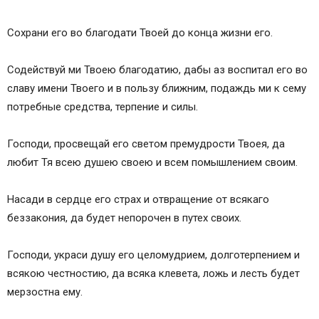
Сохрани его во благодати Твоей до конца жизни его.
Содействуй ми Твоею благодатию, дабы аз воспитал его во
славу имени Твоего и в пользу ближним, подаждь ми к сему
потребные средства, терпение и силы.
Господи, просвещай его светом премудрости Твоея, да
любит Тя всею душею своею и всем помышлением своим.
Насади в сердце его страх и отвращение от всякаго
беззакония, да будет непорочен в путех своих.
Господи, украси душу его целомудрием, долготерпением и
всякою честностию, да всяка клевета, ложь и лесть будет
мерзостна ему.