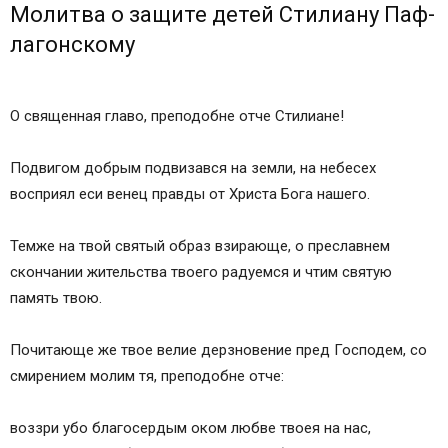
Молитва о защите детей Стилиану Паф­
ла­гонс­кому
О священная главо, преподобне отче Стилиане!
Подвигом добрым подвизався на земли, на небесех
восприял еси венец правды от Христа Бога нашего.
Темже на твой святый образ взирающе, о преславнем
скончании жительства твоего радуемся и чтим святую
память твою.
Почитающе же твое велие дерзновение пред Господем, со
смирением молим тя, преподобне отче:
воззри убо благосердым оком любве твоея на нас,