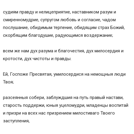
судиям правду и нелицеприятие, наставником разум и
смиренномудрие, супругом любовь и согласие, чадом
послушание, обидимым терпение, обидящим страх Божий,
скорбящим благодушие, радующимся воздержание;
всем же нам дух разума и благочестия, дух милосердия и
кротости, дух чистоты и правды.
Ей, Госпоже Пресвятая, умилосердися на немощныя люди
Твоя;
разсеянныя собери, заблуждшия на путь правый настави,
старость поддержи, юныя уцеломудри, младенцы воспитай
и призри на всех нас призрением милостиваго Твоего
заступления,