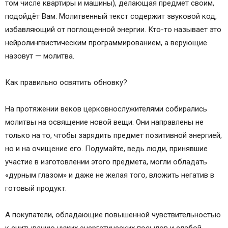
том числе квартиры и машины), делающая предмет своим,
Православные иконы и молитвы
подойдёт Вам. Молитвенный текст содержит звуковой код,
Информационный сайт про иконы, молитвы,
избавляющий от поглощенной энергии. Кто-то называет это
православные традиции.
нейролингвистическим программированием, а верующие
Молитва на освящение всякой вещи
назовут — молитва.
Молитва мирянина на освящение всякой вещи
Как правильно читается молитва на освящение
Как правильно освятить обновку?
всякой вещи мирянином
Как очистить вещь от порчи
На протяжении веков церковнослужителями собирались
Когда необходимо проводить обряд ↑
молитвы на освящение новой вещи. Они направлены не
Как провести обряд очищения вещи ↑
только на то, чтобы зарядить предмет позитивной энергией,
4 способа очистить вещи от негативной
но и на очищение его. Подумайте, ведь люди, принявшие
энергетики
участие в изготовлении этого предмета, могли обладать
Энергетика вещей: чем могут быть опасны
«дурным глазом» и даже не желая того, вложить негатив в
вещи
готовый продукт.
Как избавиться от отрицательной энергетики
вещи: советы
А покупатели, обладающие повышенной чувствительностью
Смотрите также: