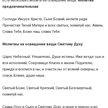
Есть несколько молитв на освящение вещи:
Молитва
предначинательная
Господи Иисусе Христе, Сыне Божий, молитв ради
Пречистая Твоей Матере и всех святых, помилуй нас. Аминь.
Слава Тебе, Боже наш, слава Тебе.
Молитвы на освящение вещи Святому Духу
Царю Небесный, Утешителю, Душе истины, Иже везде сын и
вся исполняяй, Сокровище благих и жизни Подателю,
прииди и вселися в ны, и очисти ны от всякий скверны, и
спаси, Блаже, души наша.
Святый Боже, Святый Крепкий, Святый Безсмертный,
помилуй нас.
Слава Отцу и Сыну и Святому Духу, и ныне и присно и во