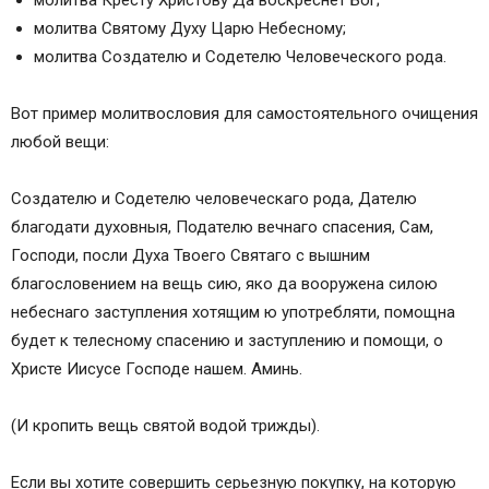
молитва Кресту Христову Да воскреснет Бог;
молитва Святому Духу Царю Небесному;
молитва Создателю и Содетелю Человеческого рода.
Вот пример молитвословия для самостоятельного очищения
любой вещи:
Создателю и Содетелю человеческаго рода, Дателю
благодати духовныя, Подателю вечнаго спасения, Сам,
Господи, посли Духа Твоего Святаго с вышним
благословением на вещь сию, яко да вооружена силою
небеснаго заступления хотящим ю употребляти, помощна
будет к телесному спасению и заступлению и помощи, о
Христе Иисусе Господе нашем. Аминь.
(И кропить вещь святой водой трижды).
Если вы хотите совершить серьезную покупку, на которую