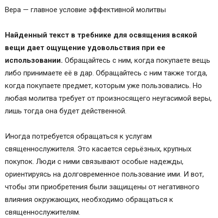
4.01.2017 Хирология (9 занятий)
Вера — главное условие эффективной молитвы
12.01.18 Руны 2 ступень (5 занятий)
Таропрогноз на 2018 год
Найденный текст в требнике для освящения всякой
Закрытие цикла неудач. Обряд возвращения
вещи дает ощущение удовольствия при ее
Счастья!
использовании.
Обращайтесь с ним, когда покупаете вещь
Ловец Счастья. Видеоруководство.
либо принимаете её в дар. Обращайтесь с ним также тогда,
Как правильно разговаривать с мужчинами
когда покупаете предмет, которым уже пользовались. Но
Матрица исполнения желаний
любая молитва требует от произносящего неугасимой веры,
Работа с фотографией. Мастер-класс Елены
лишь тогда она будет действенной.
Горбачевой!
Медитация Разбей стекло Своих преград
Иногда потребуется обращаться к услугам
Как очистить вещь от негативной энергии
священнослужителя. Это касается серьёзных, крупных
Когда и зачем читать молитву
покупок. Люди с ними связывают особые надежды,
Как читать самостоятельно
ориентируясь на долговременное пользование ими. И вот,
чтобы эти приобретения были защищены от негативного
влияния окружающих, необходимо обращаться к
священнослужителям.