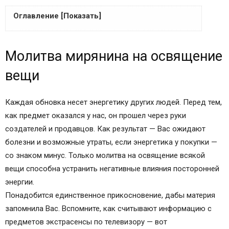
Оглавление [Показать]
Молитва мирянина на освящение вещи
Молитва мирянина на освящение
Молитва на освящение всякой вещи:
комментарии
вещи
Один комментарий
Молитвы на освящение вещи
Каждая обновка несет энергетику других людей. Перед тем,
Православные иконы и молитвы
как предмет оказался у нас, он прошел через руки
Информационный сайт про иконы, молитвы,
создателей и продавцов. Как результат — Вас ожидают
православные традиции.
болезни и возможные утраты, если энергетика у покупки —
Молитва на освящение всякой вещи
со знаком минус. Только молитва на освящение всякой
Молитва мирянина на освящение всякой вещи
вещи способна устранить негативные влияния посторонней
Как правильно читается молитва на освящение
энергии.
всякой вещи мирянином
Понадобится единственное прикосновение, дабы материя
Молитва на освящение всякой вещи
запомнила Вас. Вспомните, как считывают информацию с
Как очистить вещь от негативной
предметов экстрасенсы по телевизору — вот
энергии..+ЧИСТКА ВЕЩЕЙ ОТ