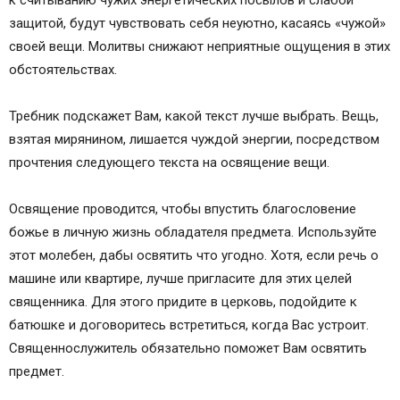
к считыванию чужих энергетических посылов и слабой
Журнал о звездах и астрологии
защитой, будут чувствовать себя неуютно, касаясь «чужой»
Украшения умерших: можно ли носить такое
своей вещи. Молитвы снижают неприятные ощущения в этих
наследство
обстоятельствах.
Генеральная уборка своей жизни: избавляемся
от хлама и преград
Требник подскажет Вам, какой текст лучше выбрать. Вещь,
Отрицательная энергетика бытовых приборов:
взятая мирянином, лишается чуждой энергии, посредством
компьютер, телевизор и еще 5 загрязнителей
прочтения следующего текста на освящение вещи.
Энергетика старых вещей: избавляемся от них
правильно
Освящение проводится, чтобы впустить благословение
Народные приметы: 10 вещей, которые
божье в личную жизнь обладателя предмета. Используйте
приносят в дом бедность и несчастья
этот молебен, дабы освятить что угодно. Хотя, если речь о
Магнитиза
машине или квартире, лучше пригласите для этих целей
Индивидуальный талисман-оберег на 2018 год
священника. Для этого придите в церковь, подойдите к
19.12.17 Гадание на кофейной гуще (3 занятия)
батюшке и договоритесь встретиться, когда Вас устроит.
22.12.2017 7 магических символов (Руны
Священнослужитель обязательно поможет Вам освятить
Соломона)
предмет.
28.12.17 Карта желаний