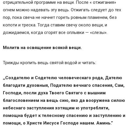
отрицательной программе на вещи. После « отжигания»
огнем можно надевать эту вещь. Отжигать следует до тех
пор, пока свеча не начнет гореть ровным пламенем, без
копоти и треска. Тогда ставим свечу около вещи, и
дожидаемся, когда сгорят все оплывки — «слезы».
Молитв на освящение всякой вещи.
Трижды кропить вещь святой водой и читать:
,,Создателю и Содетелю человеческаго рода, Дателю
благодати духовныя, Подателю вечнаго спасения, Сам,
Господи, посли духа Твоего Святаго с вышним
благословением на вещь сию, яко да вооружена силою
небеснаго заступления хотящим ю употребляти,
помощна будет к телесному спасению и заступлению и
помощи, о Христе Иисусе Господе нашем. Аминь.”