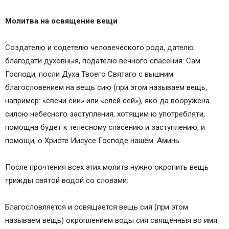
Молитва на освящение вещи
Создателю и содетелю человеческого рода, дателю
благодати духовныя, подателю вечного спасения: Сам
Господи, посли Духа Твоего Святаго с вышним
благословением на вещь сию (при этом называем вещь,
например: «свечи сии» или «елей сей»), яко да вооружена
силою небесного заступления, хотящим ю употребляти,
помощна будет к телесному спасению и заступлению, и
помощи, о Христе Иисусе Господе нашем. Аминь.
После прочтения всех этих молитв нужно окропить вещь
трижды святой водой со словами:
Благословляется и освящается вещь сия (при этом
называем вещь) окроплением воды сия священныя во имя