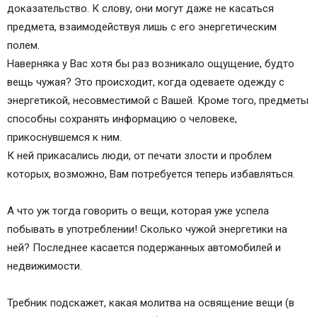
доказательство. К слову, они могут даже не касаться
ЭНЕРГЕТИЧЕСКОГО НЕГАТИВА+МОЛИТВА НА
предмета, взаимодействуя лишь с его энергетическим
ОСВЯЩЕНИЕ ВСЯКОЙ ВЕЩИ,+4 способа
полем.
очистить вещи от негати
Наверняка у Вас хотя бы раз возникало ощущение, будто
Молитва на освящение всякой вещи,
вещь чужая? Это происходит, когда одеваете одежду с
Православие больше всех остальных
энергетикой, несовместимой с Вашей. Кроме того, предметы
деноминаций придает значение материальной
способны сохранять информацию о человеке,
составляющей жизни. Среди традиционных
прикоснувшемся к ним.
молитвенных чинопоследований, принятых в
К ней прикасались люди, от печати злости и проблем
ней, есть церемонии освящения практически
которых, возможно, Вам потребуется теперь избавляться.
всего, что окружает человека – от ювелирных
украшений и одежды до самолетов и
А что уж тогда говорить о вещи, которая уже успела
кораблей. …
побывать в употреблении! Сколько чужой энергетики на
Чистка вещей от энергетического негатива.
ней? Последнее касается подержанных автомобилей и
Как очистить вещь от негативной энергии.
недвижимости.
Чистка вещей от энергетического негатива
Случаи, когда обряд полезно выполнить
Требник подскажет, какая молитва на освящение вещи (в
Типичные ошибки при выполнении этого обряда