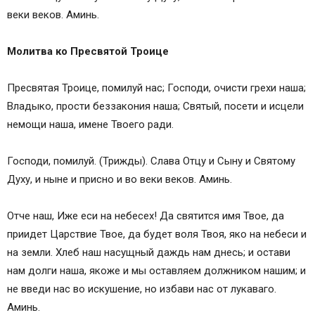
веки веков. Аминь.
Молитва ко Пресвятой Троице
Пресвятая Троице, помилуй нас; Господи, очисти грехи наша;
Владыко, прости беззакония наша; Святый, посети и исцели
немощи наша, имене Твоего ради.
Господи, помилуй. (Трижды). Слава Отцу и Сыну и Святому
Духу, и ныне и присно и во веки веков. Аминь.
Отче наш, Иже еси на небесех! Да святится имя Твое, да
приидет Царствие Твое, да будет воля Твоя, яко на небеси и
на земли. Хлеб наш насущный даждь нам днесь; и остави
нам долги наша, якоже и мы оставляем должником нашим; и
не введи нас во искушение, но избави нас от лукаваго.
Аминь.