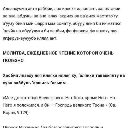
Аллаахумма антэ раббии, ляя иляяхэ илляя ант, халяктании
ва ана ‘абдукь, ва ана ‘аляя ‘ахдикя ва ва’дикя мастато’ту,
а’уузу бикя мин шарри маа сона’ту, абуу’у лякя би ни’матикя
‘аляйя ва абуу’улякя би занбии, фагфирлии, фа иннэху ляя
ягфируз-зунуубэ илляя ант.
МОЛИТВА, ЕЖЕДНЕВНОЕ ЧТЕНИЕ КОТОРОЙ ОЧЕНЬ
ПОЛЕЗНО
Хасбия ллааху ляя иляяхя илляя ху, ‘аляйхи таваккялту ва
хува раббуль ‘аршиль-‘азыим.
«Мне достаточно Всевышнего. Нет бога, кроме Него. На
Него я положился, и Он — Господь великого Трона » (Св.
Коран, 9:129).
Пророк Мухаммад (да благословит его Господь и