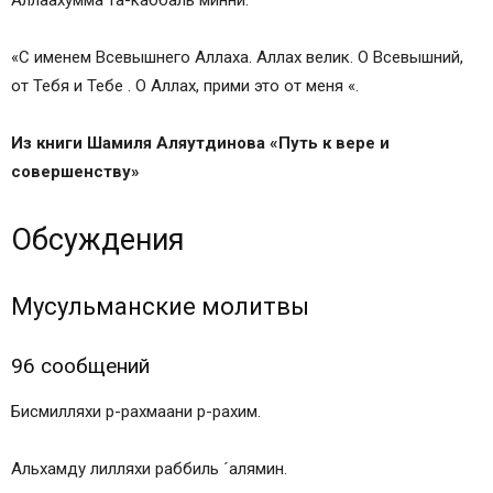
«С именем Всевышнего Аллаха. Аллах велик. О Всевышний,
от Тебя и Тебе . О Аллах, прими это от меня «.
Из книги Шамиля Аляутдинова «Путь к вере и
совершенству»
Обсуждения
Мусульманские молитвы
96 сообщений
Бисмилляхи р-рахмаани р-рахим.
Альхамдy лилляхи раббиль ´алямин.