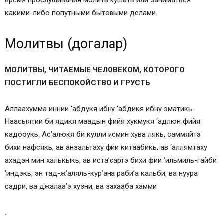
какими-либо попутными бытовыми делами.
Молитвы (догалар)
МОЛИТВЫ, ЧИТАЕМЫЕ ЧЕЛОВЕКОМ, КОТОРОГО
ПОСТИГЛИ БЕСПОКОЙСТВО И ГРУСТЬ
Аллаахумма иннии ‘абдукя ибну ‘абдикя ибну эматикь.
Наасыятии би ядикя маадын фийя хукмукя ‘адлюн фийя
кадооукь. Ас’алюкя би кулли исмин хува лякь, саммяйтэ
бихи нафсякь, ав анзальтаху фии китаабикь, ав ‘аллямтаху
ахадэн мин халькыкь, ав иста’сартэ бихи фии ‘ильмиль-гайби
‘индэкь, эн тад-ж’аляль-кур’ана раби’а кальби, ва нуура
садри, ва джалаа’э хузни, ва захааба хамми
.