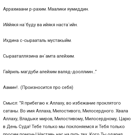
Аррахмаани р-рахим. Маалики яумиддин.
Иййякя на´бyдy ва ийякя наста´ийн.
Ихдина с-сырааталь мyстакыйм.
Сырааталлязина ан´амта алейхим.
Гайриль магдуби алейхим валяд-дооллиин…”
Аамин!.. (Произносится про себя)
Смысл: “Я прибегаю к Аллаху, во избежание проклятого
сатаны. Во имя Аллаха, Милостивого, Милосердного. Хвала
Аллаху, Владыке миров, Милостивому, Милосердному, Царю
в День Суда! Тебе только мы поклоняемся и Тебя только
просим помочь! Наставь нас на путь тех, Кого Ты одарил