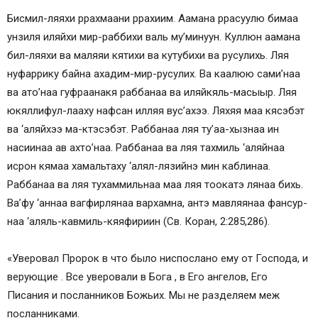
Бисмил-ляяхи ррахмаани ррахиим. Аамана ррасуулю бимаа
унзиля иляйхи мир-раббихи валь му’минуун. Куллюн аамана
бил-ляяхи ва маляяи кятихи ва кутубихи ва русулихь. Ляя
нуфаррику байна ахадим-мир-русулих. Ва каалюю сами’наа
ва ато’наа гуфраанакя раббанаа ва иляйкяль-масыыр. Ляя
юкяллифул-лааху нафсан илляя вус’ахээ. Ляхяя маа кясэбэт
ва ‘аляйхээ ма-ктэсэбэт. Раббанаа ляя ту’аа-хызнаа ин
насиинаа ав ахто’наа. Раббанаа ва ляя тахмиль ‘аляйнаа
исрон кямаа хамальтаху ‘алял-лязийнэ мин каблинаа.
Раббанаа ва ляя тухаммильнаа маа ляя тоокатэ лянаа бихь.
Ва’фу ‘аннаа вагфирлянаа вархамна, антэ мавляянаа фансур-
наа ‘аляль-кавмиль-кяяфириин (Св. Коран, 2:285,286).
«Уверовал Пророк в что было ниспослано ему от Господа, и
верующие . Все уверовали в Бога , в Его ангелов, Его
Писания и посланников Божьих. Мы не разделяем меж
посланниками.