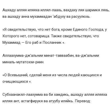
Ашхаду алляя иляяха иллял-лаахь, вахдаху ляя шариикя ляхь,
ва ашхаду анна мухаммадан ‘абдуху ва расуулюхь.
«Я свидетельствую, что нет бога, кроме Единого Господа, у
Которого нет, сотоварища. Также свидетельствую, что
Мухаммад — Его раб и Посланник «.
Аллаахумма-дж’альнии минат-тавваабин, ва-дж’альнии
миналь-мутатоххи-риин.
«О Всевышний, сделай меня из числа людей кающихся и
очищающихся «.
Субхаанакял-лаахумма ва би хамдикь, ашхаду алляя иляяха
илляя ант, астагфирукя ва атуубу иляйкь. Перевод: