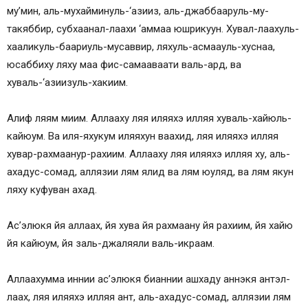
му’мин, аль-мухайминуль-‘азииз, аль-джаббааруль-му-
такяббир, субхаанал-лаахи ‘аммаа юшрикуун. Хувал-лаахуль-
хааликуль-баариуль-мусаввир, ляхуль-асмаауль-хуснаа,
юсаббиху ляху маа фис-самааваати валь-ард, ва
хуваль-‘азиизуль-хакиим.
Алиф ляям миим. Аллааху ляя иляяхэ илляя хуваль-хайюль-
кайюум. Ва иля-яхукум иляяхун ваахид, ляя иляяхэ илляя
хувар-рахмаанур-рахиим. Аллааху ляя иляяхэ илляя ху, аль-
ахадус-сомад, аллязии лям ялид ва лям юуляд, ва лям якун
ляху куфуван ахад.
Ас’элюкя йя аллаах, йя хува йя рахмаану йя рахиим, йя хайю
йя кайюум, йя заль-джаляяли валь-икраам.
Аллаахумма иннии ас’элюкя бианнии ашхаду аннэкя антэл-
лаах, ляя иляяхэ илляя ант, аль-ахадус-сомад, аллязии лям