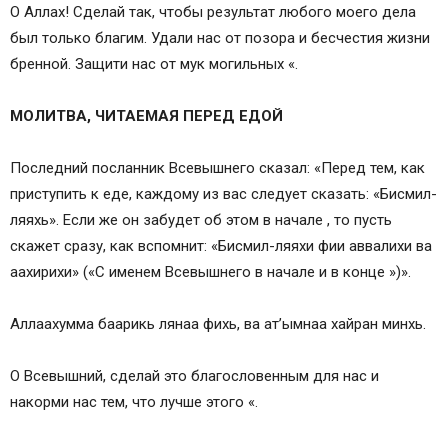
О Аллах! Сделай так, чтобы результат любого моего дела
был только благим. Удали нас от позора и бесчестия жизни
бренной. Защити нас от мук могильных «.
МОЛИТВА, ЧИТАЕМАЯ ПЕРЕД ЕДОЙ
Последний посланник Всевышнего сказал: «Перед тем, как
приступить к еде, каждому из вас следует сказать: «Бисмил-
ляяхь». Если же он забудет об этом в начале , то пусть
скажет сразу, как вспомнит: «Бисмил-ляяхи фии аввалихи ва
аахирихи» («С именем Всевышнего в начале и в конце »)».
Аллаахумма баарикь лянаа фихь, ва ат’ымнаа хайран минхь.
О Всевышний, сделай это благословенным для нас и
накорми нас тем, что лучше этого «.