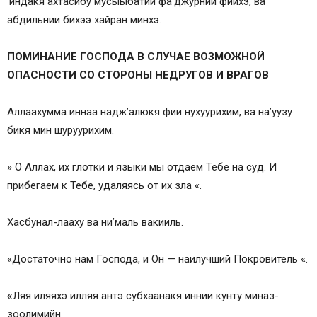
‘индакя ахтасибу мусыыбатии фа’джурнии фиихэ, ва
абдильнии бихээ хайран минхэ.
ПОМИНАНИЕ ГОСПОДА В СЛУЧАЕ ВОЗМОЖНОЙ
ОПАСНОСТИ СО СТОРОНЫ НЕДРУГОВ И ВРАГОВ
Аллаахумма иннаа надж’алюкя фии нухуурихим, ва на’уузу
бикя мин шуруурихим.
» О Аллах, их глотки и языки мы отдаем Тебе на суд. И
прибегаем к Тебе, удаляясь от их зла «.
Хасбунал-лааху ва ни’маль вакииль.
«Достаточно нам Господа, и Он — наилучший Покровитель «.
«
Ляя иляяхэ илляя антэ субхаанакя иннии кунту миназ-
зоолимийн.