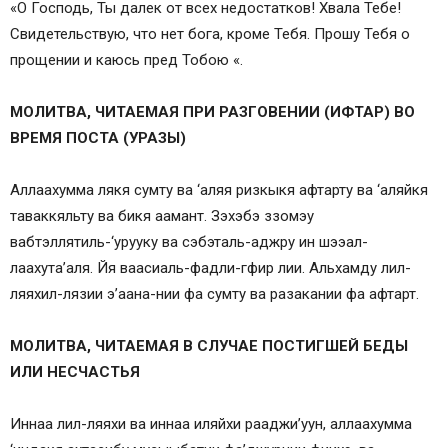
«О Господь, Ты далек от всех недостатков! Хвала Тебе!
Свидетельствую, что нет бога, кроме Тебя. Прошу Тебя о
прощении и каюсь пред Тобою «.
МОЛИТВА, ЧИТАЕМАЯ ПРИ РАЗГОВЕНИИ (ИФТАР) ВО
ВРЕМЯ ПОСТА (УРАЗЫ)
Аллаахумма лякя сумту ва ‘аляя ризкыкя афтарту ва ‘аляйкя
таваккяльту ва бикя аамант. Зэхэбэ ззомэу
вабтэллятиль-‘урууку ва сэбэталь-аджру ин шээал-
лаахута’аля. Йя ваасиаль-фадли-гфир лии. Альхамду лил-
ляяхил-лязии э’аана-нии фа сумту ва разакании фа афтарт.
МОЛИТВА, ЧИТАЕМАЯ В СЛУЧАЕ ПОСТИГШЕЙ БЕДЫ
ИЛИ НЕСЧАСТЬЯ
Иннаа лил-ляяхи ва иннаа иляйхи рааджи’уун, аллаахумма