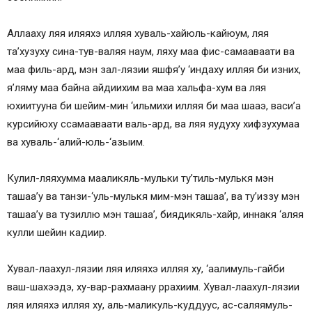
Аллааху ляя иляяхэ илляя хуваль-хайюль-кайюум, ляя
та’хузуху сина-тув-валяя наум, ляху маа фис-самааваати ва
маа филь-ард, мэн зал-лязии яшфя’у ‘индаху илляя би изних,
я’ляму маа байна айдиихим ва маа хальфа-хум ва ляя
юхиитууна би шейим-мин ‘ильмихи илляя би маа шааэ, васи’а
курсийюху ссамааваати валь-ард, ва ляя яудуху хифзухумаа
ва хуваль-‘алий-юль-‘азыим.
Кулил-ляяхумма мааликяль-мульки ту’тиль-мулькя мэн
ташаа’у ва танзи-‘уль-мулькя мим-мэн ташаа’, ва ту’иззу мэн
ташаа’у ва тузиллю мэн ташаа’, биядикяль-хайр, иннакя ‘аляя
кулли шейин кадиир.
Хувал-лаахул-лязии ляя иляяхэ илляя ху, ‘аалимуль-гайби
ваш-шахээдэ, ху-вар-рахмаану ррахиим. Хувал-лаахул-лязии
ляя иляяхэ илляя ху, аль-маликуль-куддуус, ас-саляямуль-