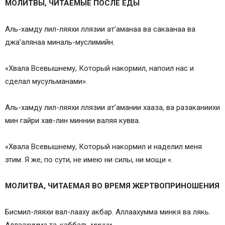
МОЛИТВЫ, ЧИТАЕМЫЕ ПОСЛЕ ЕДЫ
Аль-хамду лил-ляяхи ллязии ат’аманаа ва сакаанаа ва
джа’алянаа миналь-муслимийн.
«Хвала Всевышнему, Который накормил, напоил нас и
сделал мусульманами».
Аль-хамду лил-ляяхи ллязии ат’амании хааза, ва разаканиихи
мин гайри хав-лин миннии валяя кувва.
«Хвала Всевышнему, Который накормил и наделил меня
этим. Я же, по сути, не имею ни силы, ни мощи «.
МОЛИТВА, ЧИТАЕМАЯ ВО ВРЕМЯ ЖЕРТВОПРИНОШЕНИЯ
Бисмил-ляяхи вал-лааху акбар. Аллаахумма минкя ва лякь.
Аллаахумма та-каббаль минни.