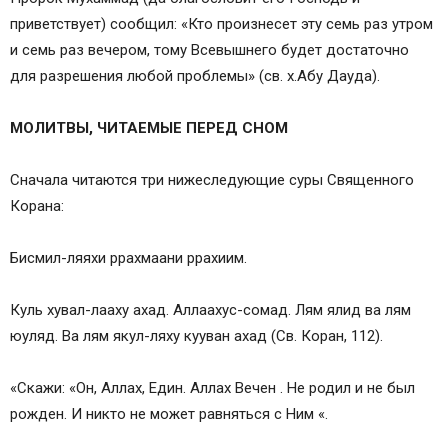
приветствует) сообщил: «Кто произнесет эту семь раз утром
и семь раз вечером, тому Всевышнего будет достаточно
для разрешения любой проблемы» (св. х.Абу Дауда).
МОЛИТВЫ, ЧИТАЕМЫЕ ПЕРЕД СНОМ
Сначала читаются три нижеследующие суры Священного
Корана:
Бисмил-ляяхи ррахмаани ррахиим.
Куль хувал-лааху ахад. Аллаахус-сомад. Лям ялид ва лям
юуляд. Ва лям якул-ляху кууван ахад (Св. Коран, 112).
«Скажи: «Он, Аллах, Един. Аллах Вечен . Не родил и не был
рожден. И никто не может равняться с Ним «.