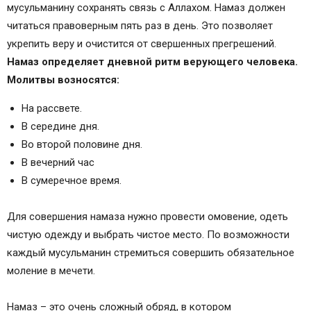
96 сообщений
мусульманину сохранять связь с Аллахом. Намаз должен
Молитвы (догалар)
читаться правоверным пять раз в день. Это позволяет
Татарские молитвы
укрепить веру и очистится от свершенных прегрешений.
Читать татарскую молитву на удачу
Намаз определяет дневной ритм верующего человека.
Татарская молитва на здоровье
Молитвы возносятся:
Молитвы для очищения дома
На рассвете.
Татарская молитва перед сном
В середине дня.
Слушать онлайн татарские молитвы на
Во второй половине дня.
татарском языке
В вечерний час
Ду’а (молитвы) на все случаи жизни
В сумеречное время.
Мусульманские молитвы на удачу
Молитвы (догалар)
Для совершения намаза нужно провести омовение, одеть
чистую одежду и выбрать чистое место. По возможности
каждый мусульманин стремиться совершить обязательное
моление в мечети.
Намаз – это очень сложный обряд, в котором