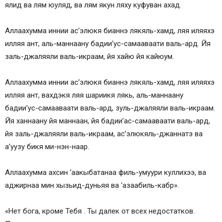
ялид ва лям юуляд, ва лям якун ляху куфуван ахад.
Аллаахумма иннии ас’элюкя бианнэ лякяль-хамд, ляя иляяхэ
илляя ант, аль-маннаану бадии’ус-самааваати валь-ард. Йя
заль-джаляяли валь-икраам, йя хайю йя кайюум.
Аллаахумма иннии ас’элюкя бианнэ лякяль-хамд, ляя иляяхэ
илляя ант, вахдэкя ляя шариикя лякь, аль-маннаану
бадии’ус-самааваати валь-ард, зуль-джаляяли валь-икраам.
Йя ханнаану йя маннаан, йя бадии’ас-самааваати валь-ард,
йя заль-джаляяли валь-икраам, ас’элюкяль-джаннатэ ва
а’уузу бикя ми-нэн-наар.
Аллаахумма ахсин ‘аакыбатанаа филь-умуури куллихээ, ва
аджирнаа мин хызьид-дуньяя ва ‘азаабиль-кабр».
«Нет бога, кроме Тебя . Ты далек от всех недостатков.