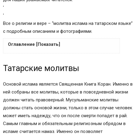
'
'
Все о религии и вере – “молитва ислама на татарском языке”
с подробным описанием и фотографиями.
Оглавление [Показать]
Татарские молитвы
Татарские молитвы
Читать татарскую молитву на удачу
Татарская молитва на здоровье
Молитвы для очищения дома
Основой ислама является Священная Книга Коран. Именно в
Татарская молитва перед сном
ней собраны все молитвы, которые в повседневной жизни
Слушать онлайн татарские молитвы на
должен читать правоверный. Мусульманские молитвы
татарском языке
должны стать основой жизни, только в этом случае человек
Молитвы (догалар)
может иметь надежду, что он после смерти попадет в рай.
Обсуждения
Самым главным и обязательным религиозным обрядом в
Мусульманские молитвы
исламе считается намаз. Именно он позволяет