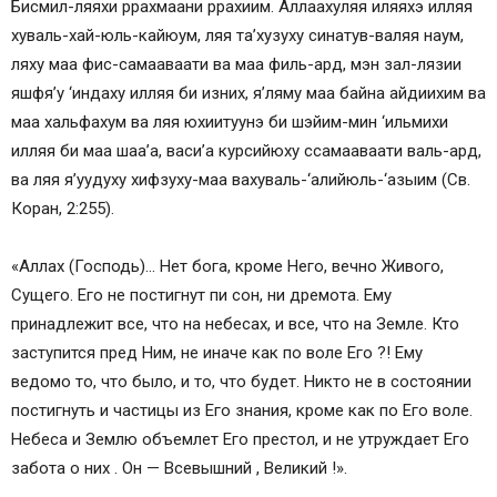
Бисмил-ляяхи ррахмаани ррахиим. Аллаахуляя иляяхэ илляя
хуваль-хай-юль-кайюум, ляя та’хузуху синатув-валяя наум,
ляху маа фис-самааваати ва маа филь-ард, мэн зал-лязии
яшфя’у ‘индаху илляя би изних, я’ляму маа байна айдиихим ва
маа хальфахум ва ляя юхиитуунэ би шэйим-мин ‘ильмихи
илляя би маа шаа’а, васи’а курсийюху ссамааваати валь-ард,
ва ляя я’уудуху хифзуху-маа вахуваль-‘алийюль-‘азыим (Св.
Коран, 2:255).
«Аллах (Господь)… Нет бога, кроме Него, вечно Живого,
Сущего. Его не постигнут пи сон, ни дремота. Ему
принадлежит все, что на небесах, и все, что на Земле. Кто
заступится пред Ним, не иначе как по воле Его ?! Ему
ведомо то, что было, и то, что будет. Никто не в состоянии
постигнуть и частицы из Его знания, кроме как по Его воле.
Небеса и Землю объемлет Его престол, и не утруждает Его
забота о них . Он — Всевышний , Великий !».