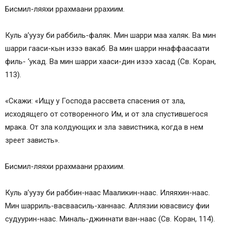
Бисмил-ляяхи ррахмаани ррахиим.
Куль а’уузу би раббиль-фаляк. Мин шарри маа халяк. Ва мин
шарри гааси-кын изээ вакаб. Ва мин шарри ннаффаасаати
филь- ‘укад. Ва мин шарри хааси-дин изээ хасад (Св. Коран,
113).
«Скажи: «Ищу у Господа рассвета спасения от зла,
исходящего от сотворенного Им, и от зла спустившегося
мрака. От зла колдующих и зла завистника, когда в нем
зреет зависть».
Бисмил-ляяхи ррахмаани ррахиим.
Куль а’уузу би раббин-наас Мааликин-наас. Иляяхин-наас.
Мин шарриль-васваасиль-ханнаас. Аллязии ювасвису фии
судуурин-наас. Миналь-джиннати ван-наас (Св. Коран, 114).