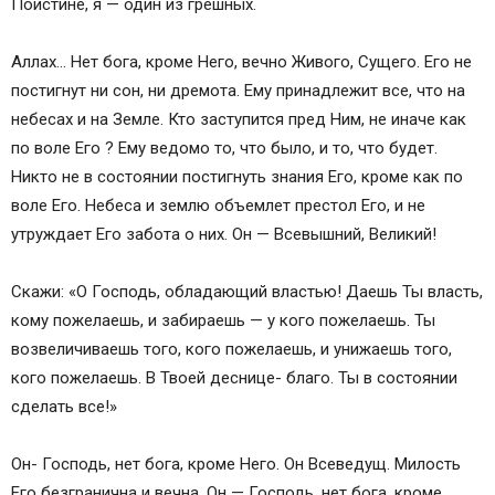
Поистине, я — один из грешных.
Аллах… Нет бога, кроме Него, вечно Живого, Сущего. Его не
постигнут ни сон, ни дремота. Ему принадлежит все, что на
небесах и на Земле. Кто заступится пред Ним, не иначе как
по воле Его ? Ему ведомо то, что было, и то, что будет.
Никто не в состоянии постигнуть знания Его, кроме как по
воле Его. Небеса и землю объемлет престол Его, и не
утруждает Его забота о них. Он — Всевышний, Великий!
Скажи: «О Господь, обладающий властью! Даешь Ты власть,
кому пожелаешь, и забираешь — у кого пожелаешь. Ты
возвеличиваешь того, кого пожелаешь, и унижаешь того,
кого пожелаешь. В Твоей деснице- благо. Ты в состоянии
сделать все!»
Он- Господь, нет бога, кроме Него. Он Всеведущ. Милость
Его безгранична и вечна. Он — Господь, нет бога, кроме