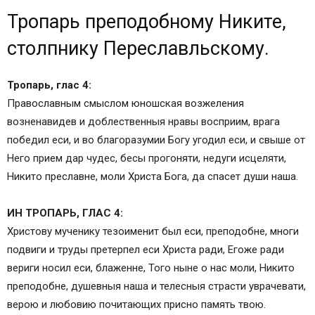
Тропарь преподобному Никите, столпнику
Тропарь преподобному Никите,
Переславльскому.
Молитва преподобному Никите Столпнику,
столпнику Переславльскому.
Переславскому чудотворцу.
Тропарь преподобному Никите, столпнику
Тропарь, глас 4:
Переславльскому
Православным смыслом юношская возжеления
Популярные молитвы:
возненавидев и доблественныя нравы восприим, врага
Молитва преподобному Никите Столпнику,
победил еси, и во благоразумии Богу угодил еси, и свыше от
Переславскому чудотворцу.
Него прием дар чудес, бесы прогоняти, недуги исцеляти,
Акафистник
Никито преславне, моли Христа Бога, да спасет души наша.
Молитвослов
Иные православные молитвы, святые угодники,
ИН ТРОПАРЬ, ГЛАС 4:
чудотворные иконы:
Христову мученику тезоименит был еси, преподобне, многи
в Православном разделе:
подвиги и труды претерпел еси Христа ради, Егоже ради
Кондак 1
вериги носил еси, блаженне, Того ныне о нас моли, Никито
Икос 1
преподобне, душевныя наша и телесныя страсти уврачевати,
Кондак 2
верою и любовию почитающих присно память твою.
Икос 2