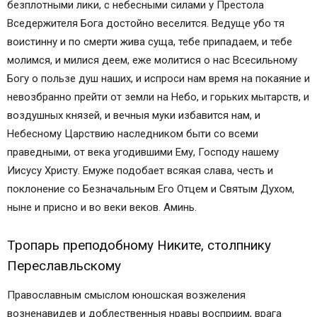
безплотными лики, с небесными силами у Престола
Вседержителя Бога достойно веселится. Ведуще убо тя
воистинну и по смерти жива суща, тебе припадаем, и тебе
молимся, и милися деем, еже молитися о нас Всесильному
Богу о пользе душ наших, и испроси нам время на покаяние и
невозбранно прейти от земли на Небо, и горьких мытарств, и
воздушных князей, и вечныя муки избавится нам, и
Небесному Царствию наследником быти со всеми
праведными, от века угодившими Ему, Господу нашему
Иисусу Христу. Емуже подобает всякая слава, честь и
поклонение со Безначальным Его Отцем и Святым Духом,
ныне и присно и во веки веков. Аминь.
Тропарь преподобному Никите, столпнику
Переславльскому
Православным смыслом юношская возжеления
возненавидев и доблественныя нравы восприим, врага