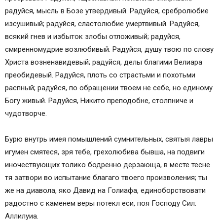
радуйся, мысль в Бозе утвердивый. Радуйся, сребролюбие
изсушивый; радуйся, сластолюбие умертвивый. Радуйся,
всякий гнев и избыток злобы отложивый; радуйся,
смиренномудрие возлюбивый. Радуйся, душу твою по слову
Христа возненавидевый; радуйся, делы благими Велиара
преобидевый. Радуйся, плоть со страстьми и похотьми
распный; радуйся, по обращении твоем не себе, но единому
Богу живый. Радуйся, Никито преподобне, столпниче и
чудотворче.
Бурю внутрь имея помышлений сумнительных, святыя лавры
игумен смятеся, зря тебе, грехолюбива бывша, на подвиги
иночествующих толико бодренно дерзающа, в месте тесне
тя затвори во испытание благаго твоего произволения; ты
же на диавола, яко Давид на Голиафа, единоборствовати
радостно с каменем веры потекл еси, поя Господу Сил:
Аллилуиа.