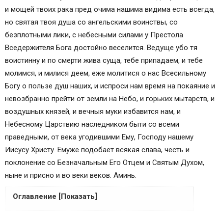
и мощей твоих рака пред очима нашима видима есть всегда,
но святая твоя душа со ангельскими воинствы, со
безплотными лики, с небесными силами у Престола
Вседержителя Бога достойно веселится. Ведуще убо тя
воистинну и по смерти жива суща, тебе припадаем, и тебе
молимся, и милися деем, еже молитися о нас Всесильному
Богу о пользе душ наших, и испроси нам время на покаяние и
невозбранно прейти от земли на Небо, и горьких мытарств, и
воздушных князей, и вечныя муки избавится нам, и
Небесному Царствию наследником быти со всеми
праведными, от века угодившими Ему, Господу нашему
Иисусу Христу. Емуже подобает всякая слава, честь и
поклонение со Безначальным Его Отцем и Святым Духом,
ныне и присно и во веки веков. Аминь.
Оглавление [Показать]