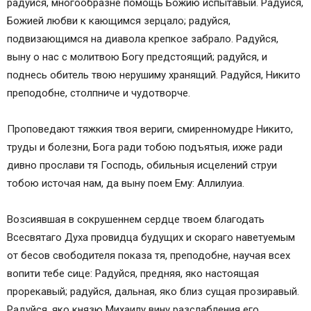
радуйся, многообразне помощь Божию испытавый. Радуйся,
Божией любви к кающимся зерцало; радуйся,
подвизающимся на диавола крепкое забрало. Радуйся,
выну о нас с молитвою Богу предстоящий; радуйся, и
поднесь обитель твою нерушиму хранящий. Радуйся, Никито
преподобне, столпниче и чудотворче.
Проповедают тяжкия твоя вериги, смиренномудре Никито,
труды и болезни, Бога ради тобою подъятыя, ихже ради
дивно прослави тя Господь, обильныя исцелений струи
тобою источая нам, да выну поем Ему: Аллилуиа.
Возсиявшая в сокрушеннем сердце твоем благодать
Всесвятаго Духа провидца будущих и скораго наветуемым
от бесов свободителя показа тя, преподобне, научая всех
вопити тебе сице: Радуйся, предняя, яко настоящая
прорекавый; радуйся, дальная, яко близ сущая прозиравый.
Радуйся, яко князю Михаилу вину разслабления его