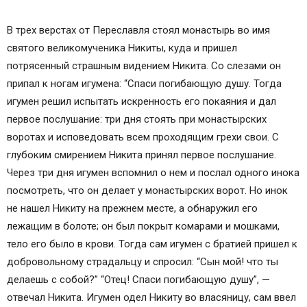
В трех верстах от Переславля стоял монастырь во имя
святого великомученика Никиты, куда и пришел
потрясенный страшным видением Никита. Со слезами он
припал к ногам игумена: “Спаси погибающую душу. Тогда
игумен решил испытать искренность его покаяния и дал
первое послушание: три дня стоять при монастырских
воротах и исповедовать всем проходящим грехи свои. С
глубоким смирением Никита принял первое послушание.
Через три дня игумен вспомнил о нем и послал одного инока
посмотреть, что он делает у монастырских ворот. Но инок
не нашел Никиту на прежнем месте, а обнаружил его
лежащим в болоте; он был покрыт комарами и мошками,
тело его было в крови. Тогда сам игумен с братией пришел к
добровольному страдальцу и спросил: “Сын мой! что ты
делаешь с собой?” “Отец! Спаси погибающую душу”, —
отвечал Никита. Игумен одел Никиту во власяницу, сам ввел