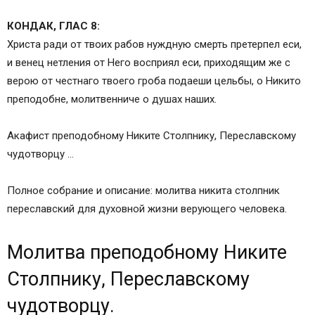
Кондак 3
КОНДАК, ГЛАС 8:
Икос 3
Христа ради от твоих рабов нуждную смерть претерпел еси,
Кондак 4
и венец нетления от Него восприял еси, приходящим же с
Икос 4
верою от честнаго твоего гроба подаеши цельбы, о Никито
Кондак 5
преподобне, молитвенниче о душах наших.
Икос 5
Кондак 6
Акафист преподобному Никите Столпнику, Переславскому
Икос 6
чудотворцу …
Кондак 7
Икос 7
Полное собрание и описание: молитва никита столпник
Кондак 8
переславский для духовной жизни верующего человека.
Икос 8
Кондак 9
Молитва преподобному Никите
Икос 9
Кондак 10
Столпнику, Переславскому
Икос 10
чудотворцу.
Кондак 11