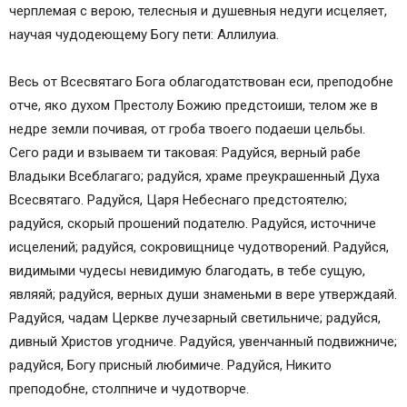
черплемая с верою, телесныя и душевныя недуги исцеляет,
научая чудодеющему Богу пети: Аллилуиа.
Весь от Всесвятаго Бога облагодатствован еси, преподобне
отче, яко духом Престолу Божию предстоиши, телом же в
недре земли почивая, от гроба твоего подаеши цельбы.
Сего ради и взываем ти таковая: Радуйся, верный рабе
Владыки Всеблагаго; радуйся, храме преукрашенный Духа
Всесвятаго. Радуйся, Царя Небеснаго предстоятелю;
радуйся, скорый прошений подателю. Радуйся, источниче
исцелений; радуйся, сокровищнице чудотворений. Радуйся,
видимыми чудесы невидимую благодать, в тебе сущую,
являяй; радуйся, верных души знаменьми в вере утверждаяй.
Радуйся, чадам Церкве лучезарный светильниче; радуйся,
дивный Христов угодниче. Радуйся, увенчанный подвижниче;
радуйся, Богу присный любимиче. Радуйся, Никито
преподобне, столпниче и чудотворче.