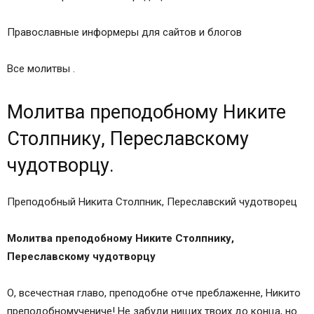
Православные информеры для сайтов и блогов
Все молитвы .
Молитва преподобному Никите
Столпнику, Переславскому
чудотворцу.
Преподобный Никита Столпник, Переславский чудотворец
Молитва преподобному Никите Столпнику,
Переславскому чудотворцу
О, всечестная главо, преподобне отче преблаженне, Никито
преподобномучениче! Не забуди нищих твоих до конца, но