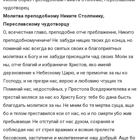
чудотворец
Молитва преподобному Никите Столпнику,
Переславскому чудотворцу
О, всечестная главо, преподобне отче преблаженне, Никито
преподобномучениче! Не забуди нищих твоих до конца, но
поминай нас всегда во святых своих и благоприятных
молитвах к Богу и не забуди присещати чад своих. Моли за
ны, отче благий и избранниче Христов, яко имеяй
дерзновение к Небесному Царю, и не премолчи за ны ко
Господу, и не презри нас, верою и любовию чтущих тя.
Поминай нас, недостойных, у Престола Вседержителева и не
престай моляся за нас ко Христу Богу: тебе бо дана бысть
благодать молитися за ны. Не мним бо тя мертва суща, аще
бо и телом преставился еси от нас, но и по смерти убо жив
пребываеши. Не отступай от нас духом, сохраняя и
соблюдая нас от стрел вражиих и всякия прелести
бесовския, заступниче и молитвенниче наш добрый. Аще бо