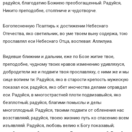
радуйся, благодатию Божиею преобогащенный. Радуйся,
Никито преподобне, столпниче и чудотворче.
Богопесненную Псалтирь к достижении Небеснаго
Отечества, яко светильник, во уме твоем выну содержа, тою
прославлял еси Небеснаго Отца, воспевая: Аллилуиа.
Видевше ближнии и дальнии, еже по Бозе житие твое,
преподобне, чудному твоих нравов изменению удивляхуся,
добродетели же и подвиги твоя прославляху, с ними же и мы
сице вопием ти: Радуйся, яко в старости крепость мужескую
показал еси; радуйся, яко обет иночества делами оправдал
еси. Радуйся, в многострастней плоти подвизавыйся, яко
безплотный; радуйся, благими помыслы и делы
многоплодный. Радуйся, твоими подвиги от обленения нас
возставляяй; радуйся, твоею жизнию путь ко спасению всем
изъявляяй. Радуйся, любовь велию к Богу показавый;