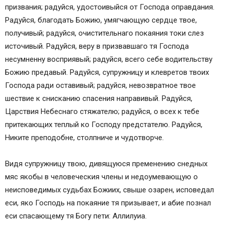
призвания; радуйся, удостоивыйся от Господа оправдания.
Радуйся, благодать Божию, умягчающую сердце твое,
получивый; радуйся, очистительнаго покаяния токи слез
источивый. Радуйся, веру в призвавшаго тя Господа
несумненну восприявый; радуйся, всего себе водительству
Божию предавый. Радуйся, супружницу и клевретов твоих
Господа ради оставивый; радуйся, невозвратное твое
шествие к снисканию спасения направивый. Радуйся,
Царствия Небеснаго стяжателю; радуйся, о всех к тебе
притекающих теплый ко Господу предстателю. Радуйся,
Никите преподобне, столпниче и чудотворче.
Видя супружницу твою, дивящуюся пременению снедных
мяс якобы в человеческия члены и недоумевающую о
неисповедимых судьбах Божиих, свыше озарен, исповедал
еси, яко Господь на покаяние тя призывает, и абие познал
еси спасающему тя Богу пети: Аллилуиа.