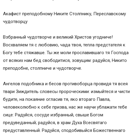
Акафист преподобному Никите Столпнику, Переславскому
чудотворцу
Взбранный чудотворче и великий Христов угодниче!
Восхваляем тя с любовию, чада твоя, тепла предстателя к
Богу тебе стяжавше. Ты же моли прославившаго тя Господа
от всяких нам бед свободитися, зовущим: радуйся, Никито
преподобне, столпниче и чудотворче.
Ангелов подобника и бесов противоборца провидя тя всея
твари Зиждитель словесы пророческими: измыйтеся и чисти
будите, на покаяние огласив тя, яко втораго Павла,
человеколюбно к себе призва, нас же научи ублажати тебе
сице: Радуйся, сосуде избранный, свыше Богом
предуведанный; радуйся, в храм Духа Всесвятаго
предуставленный. Радуйся, сподобивыйся Божественнаго