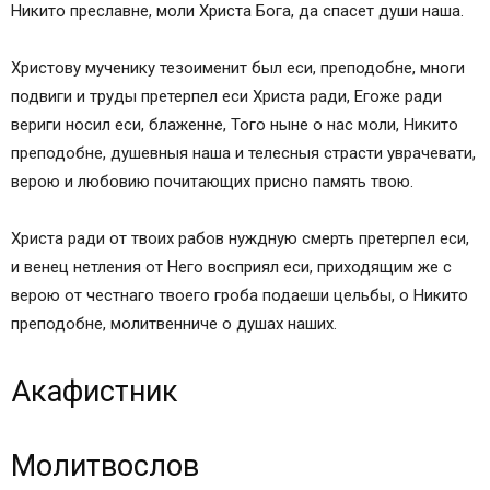
Никито преславне, моли Христа Бога, да спасет души наша.
Христову мученику тезоименит был еси, преподобне, многи
подвиги и труды претерпел еси Христа ради, Егоже ради
вериги носил еси, блаженне, Того ныне о нас моли, Никито
преподобне, душевныя наша и телесныя страсти уврачевати,
верою и любовию почитающих присно память твою.
Христа ради от твоих рабов нуждную смерть претерпел еси,
и венец нетления от Него восприял еси, приходящим же с
верою от честнаго твоего гроба подаеши цельбы, о Никито
преподобне, молитвенниче о душах наших.
Акафистник
Молитвослов