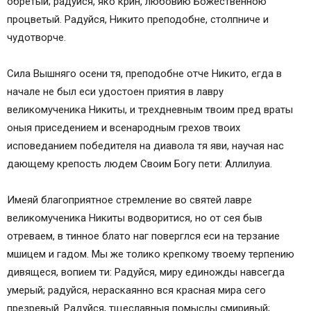
обретый; радуйся, яко крин, любовию Божественною
процветый. Радуйся, Никито преподобне, столпниче и
чудотворче.
Сила Вышняго осени тя, преподобне отче Никито, егда в
начале не был еси удостоен приятия в лавру
великомученика Никиты, и трехдневным твоим пред враты
оныя приседением и всенародным грехов твоих
исповеданием победителя на диавола тя яви, научая нас
дающему крепость людем Своим Богу пети: Аллилуиа.
Имеяй благоприятное стремление во святей лавре
великомученика Никиты водворитися, но от сея быв
отреваем, в тинное блато наг поверглся еси на терзание
мшицем и гадом. Мы же толико крепкому твоему терпению
дивящеся, вопием ти: Радуйся, миру единожды навсегда
умерый; радуйся, нераскаянно вся красная мира сего
презревый. Радуйся, тщеславныя помыслы смиривый;