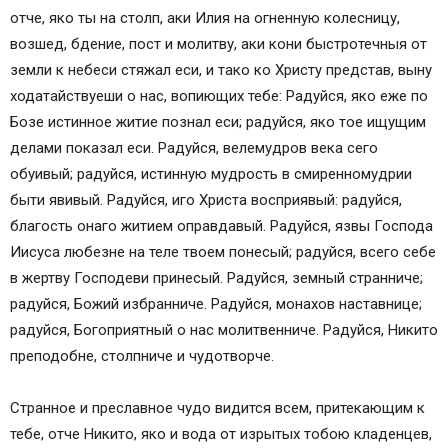
отче, яко ты на столп, аки Илия на огненную колесницу,
возшед, бдение, пост и молитву, аки кони быстротечныя от
земли к небеси стяжал еси, и тако ко Христу представ, выну
ходатайствуеши о нас, вопиющих тебе: Радуйся, яко еже по
Бозе истинное житие познал еси; радуйся, яко тое ищущим
делами показал еси. Радуйся, велемудров века сего
обуивый; радуйся, истинную мудрость в смиренномудрии
быти явивый. Радуйся, иго Христа восприявый: радуйся,
благость онаго житием оправдавый. Радуйся, язвы Господа
Иисуса любезне на теле твоем понесый; радуйся, всего себе
в жертву Господеви принесый. Радуйся, земный странниче;
радуйся, Божий избранниче. Радуйся, монахов наставнице;
радуйся, Богоприятный о нас молитвенниче. Радуйся, Никито
преподобне, столпниче и чудотворче.
Странное и преславное чудо видится всем, притекающим к
тебе, отче Никито, яко и вода от изрытых тобою кладенцев,