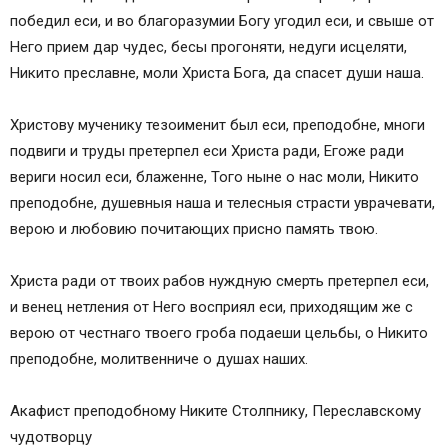
победил еси, и во благоразумии Богу угодил еси, и свыше от
Него прием дар чудес, бесы прогоняти, недуги исцеляти,
Никито преславне, моли Христа Бога, да спасет души наша.
Христову мученику тезоименит был еси, преподобне, многи
подвиги и труды претерпел еси Христа ради, Егоже ради
вериги носил еси, блаженне, Того ныне о нас моли, Никито
преподобне, душевныя наша и телесныя страсти уврачевати,
верою и любовию почитающих присно память твою.
Христа ради от твоих рабов нуждную смерть претерпел еси,
и венец нетления от Него восприял еси, приходящим же с
верою от честнаго твоего гроба подаеши цельбы, о Никито
преподобне, молитвенниче о душах наших.
Акафист преподобному Никите Столпнику, Переславскому
чудотворцу