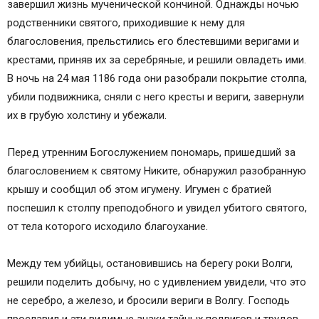
завершил жизнь мученической кончиной. Однажды ночью
родственники святого, приходившие к нему для
благословения, прельстились его блестевшими веригами и
крестами, приняв их за серебряные, и решили овладеть ими.
В ночь на 24 мая 1186 года они разобрали покрытие столпа,
убили подвижника, сняли с него кресты и вериги, завернули
их в грубую холстину и убежали.
Перед утренним Богослужением пономарь, пришедший за
благословением к святому Никите, обнаружил разобранную
крышу и сообщил об этом игумену. Игумен с братией
поспешил к столпу преподобного и увидел убитого святого,
от тела которого исходило благоухание.
Между тем убийцы, остановившись на берегу роки Волги,
решили поделить добычу, но с удивлением увидели, что это
не серебро, а железо, и бросили вериги в Волгу. Господь