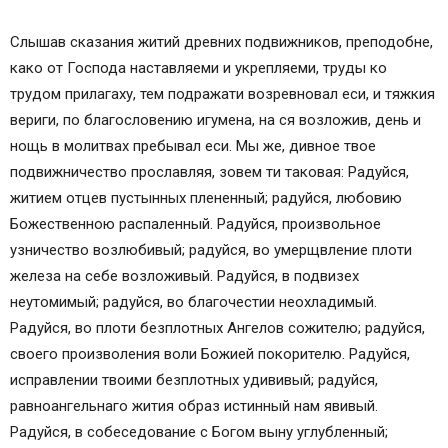
Слышав сказания житий древних подвижников, преподобне,
како от Господа наставляеми и укрепляеми, труды ко
трудом прилагаху, тем подражати возревновал еси, и тяжкия
вериги, по благословению игумена, на ся возложив, день и
нощь в молитвах пребывал еси. Мы же, дивное твое
подвижничество прославляя, зовем ти таковая: Радуйся,
житием отцев пустынных плененный; радуйся, любовию
Божественною распаленный. Радуйся, произвольное
узничество возлюбивый; радуйся, во умерщвление плоти
железа на себе возложивый. Радуйся, в подвизех
неутомимый; радуйся, во благочестии неохладимый.
Радуйся, во плоти безплотных Ангелов сожителю; радуйся,
своего произволения воли Божией покорителю. Радуйся,
исправлении твоими безплотных удививый; радуйся,
равноангельнаго жития образ истинный нам явивый.
Радуйся, в собеседование с Богом выну углубленный;