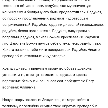
телеснаго объяснил еси; радуйся, яко мученическую
кончину ему и болярину его быти предвестил еси. Радуйся,
со пророки прославленный; радуйся, чудотворцем
сопричисленный. Радуйся, гордыни диаволей низложителю;
радуйся, бесов прогонителю. Радуйся, силу вражию
поправый; радуйся, в силе Божией преспевавый. Радуйся,
яко Царствие Божие внутрь себе стяжал еси; радуйся, яко
Христа навеки в тебе жити восприял еси. Радуйся, Никито
преподобне, столпниче и чудотворче.
Хотящу диаволу явлением своим во образе дракона
устрашити тя, стояща на молитве, оружием креста
поражение бесконечное нанесл еси, победителю Богу
воспевая: Аллилуиа.
Новую тварь показа тя Зиждитель, от миролюбия к
толикому боголюбию сердце твое обратив, преподобне