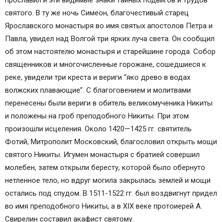
прославил и эти видимые знаки тайных подвигов и трудов
святого. В ту же ночь Симеон, благочестивый старец
Ярославского монастыря во имя святых апостолов Петра и
Павла, увидел над Волгой три ярких луча света. Он сообщил
об этом настоятелю монастыря и старейшине города. Собор
священников и многочисленные горожане, сошедшиеся к
реке, увидели три креста и вериги “яко древо в водах
волжских плавающие”. С благоговением и молитвами
перенесены были вериги в обитель великомученика Никиты
и положены на гроб преподобного Никиты. При этом
произошли исцеления. Около 1420—1425 гг. святитель
Фотий, Митрополит Московский, благословил открыть мощи
святого Никиты. Игумен монастыря с братией совершил
молебен, затем открыли бересту, которой было обернуто
нетленное тело, но вдруг могила закрылась землей и мощи
остались под спудом. В 1511-1522 гг. был воздвигнут придел
во имя преподобного Никиты, а в XIX веке протоиерей А.
Свирелин составил акафист святому.