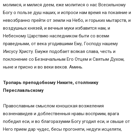
молимся, и милися деем, еже молитися о нас Всесильному
Богу о пользе душ наших, и испроси нам время на покаяние и
невозбранно прейти от земли на Небо, и горьких мытарств, и
воздушных князей, и вечныя муки избавится нам, и
Небесному Царствию наследником быти со всеми
праведными, от века угодившими Ему, Господу нашему
Иисусу Христу. Емуже подобает всякая слава, честь и
поклонение со Безначальным Его Отцем и Святым Духом,
ныне и присно и во веки веков. Аминь.
Тропарь преподобному Никите, столпнику
Переславльскому
Православным смыслом юношская возжеления
возненавидев и доблественныя нравы восприим, врага
победил еси, и во благоразумии Богу угодил еси, и свыше от
Него прием дар чудес, бесы прогоняти, недуги исцеляти,