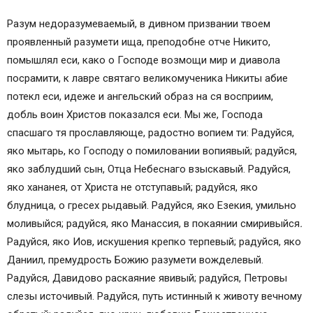
Разум недоразумеваемый, в дивном призвании твоем
проявленный разумети ища, преподобне отче Никито,
помышлял еси, како о Господе возмощи мир и диавола
посрамити, к лавре святаго великомученика Никиты абие
потекл еси, идеже и ангельский образ на ся восприим,
добль воин Христов показался еси. Мы же, Господа
спасшаго тя прославляюще, радостно вопием ти: Радуйся,
яко мытарь, ко Господу о помиловании вопиявый; радуйся,
яко заблудший сын, Отца Небеснаго взыскавый. Радуйся,
яко хананея, от Христа не отступавый; радуйся, яко
блудница, о гресех рыдавый. Радуйся, яко Езекия, умильно
моливыйся; радуйся, яко Манассия, в покаянии смиривыйся
.
Радуйся, яко Иов, искушения крепко терпевый; радуйся, яко
Даниил, премудрость Божию разумети вожделевый.
Радуйся, Давидово раскаяние явивый; радуйся, Петровы
слезы источивый. Радуйся, путь истинный к животу вечному