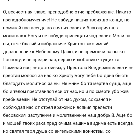
Икос 11
О, всечестная главо, преподобне отче преблаженне, Никито
Кондак 12
преподобномучениче! Не забуди нищих твоих до конца, но
Икос 12
поминай нас всегда во святых своих и благоприятных
Кондак 13
молитвах к Богу и не забуди присещати чад своих. Моли за
Молитва преподобному Никите Столпнику,
ны, отче благий и избранниче Христов, яко имеяй
Переславскому чудотворцу
дерзновение к Небесному Царю, и не премолчи за ны ко
Господу, и не презри нас, верою и любовию чтущих тя.
Поминай нас, недостойных, у Престола Вседержителева и не
престай моляся за нас ко Христу Богу: тебе бо дана бысть
благодать молитися за ны. Не мним бо тя мертва суща, аще
бо и телом преставился еси от нас, но и по смерти убо жив
пребываеши. Не отступай от нас духом, сохраняя и
соблюдая нас от стрел вражиих и всякия прелести
бесовския, заступниче и молитвенниче наш добрый. Аще бо
и мощей твоих рака пред очима нашима видима есть всегда,
но святая твоя душа со ангельскими воинствы, со