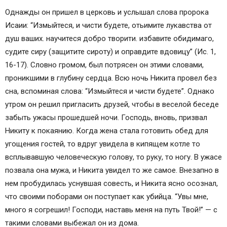
Однажды он пришел в церковь и услышал слова пророка
Исаии: “Измыйтеся, и чисти будете, отьимите лукавства от
душ ваших. научитеся добро творити. избавите обидимаго,
судите сиру (защитите сироту) и оправдите вдовицу” (Ис. 1,
16-17). Словно громом, был потрясен он этими словами,
проникшими в глубину сердца. Всю ночь Никита провел без
сна, вспоминая слова: “Измыйтеся и чисти будете”. Однако
утром он решил пригласить друзей, чтобы в веселой беседе
забыть ужасы прошедшей ночи. Господь, вновь, призвал
Никиту к покаянию. Когда жена стала готовить обед для
угощения гостей, то вдруг увидела в кипящем котле то
всплывавшую человеческую голову, то руку, то ногу. В ужасе
позвала она мужа, и Никита увидел то же самое. Внезапно в
нем пробудилась уснувшая совесть, и Никита ясно осознал,
что своими поборами он поступает как убийца. “Увы мне,
много я согрешил! Господи, наставь меня на путь Твой!” — с
такими словами выбежал он из дома.