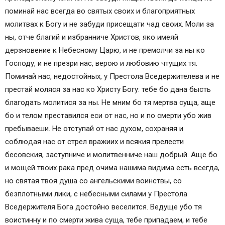
поминай нас всегда во святых своих и благоприятных
молитвах к Богу и не забуди присещати чад своих. Моли за
ны, отче благий и избранниче Христов, яко имеяй
дерзновение к Небесному Царю, и не премолчи за ны ко
Господу, и не презри нас, верою и любовию чтущих тя.
Поминай нас, недостойных, у Престола Вседержителева и не
престай моляся за нас ко Христу Богу: тебе бо дана бысть
благодать молитися за ны. Не мним бо тя мертва суща, аще
бо и телом преставился еси от нас, но и по смерти убо жив
пребываеши. Не отступай от нас духом, сохраняя и
соблюдая нас от стрел вражиих и всякия прелести
бесовския, заступниче и молитвенниче наш добрый. Аще бо
и мощей твоих рака пред очима нашима видима есть всегда,
но святая твоя душа со ангельскими воинствы, со
безплотными лики, с небесными силами у Престола
Вседержителя Бога достойно веселится. Ведуще убо тя
воистинну и по смерти жива суща, тебе припадаем, и тебе