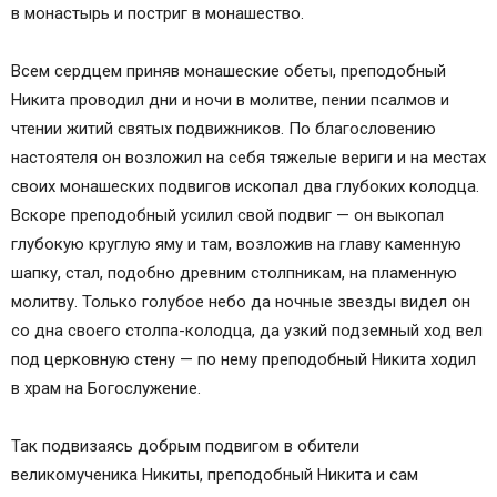
в монастырь и постриг в монашество.
Всем сердцем приняв монашеские обеты, преподобный
Никита проводил дни и ночи в молитве, пении псалмов и
чтении житий святых подвижников. По благословению
настоятеля он возложил на себя тяжелые вериги и на местах
своих монашеских подвигов ископал два глубоких колодца.
Вскоре преподобный усилил свой подвиг — он выкопал
глубокую круглую яму и там, возложив на главу каменную
шапку, стал, подобно древним столпникам, на пламенную
молитву. Только голубое небо да ночные звезды видел он
со дна своего столпа-колодца, да узкий подземный ход вел
под церковную стену — по нему преподобный Никита ходил
в храм на Богослужение.
Так подвизаясь добрым подвигом в обители
великомученика Никиты, преподобный Никита и сам