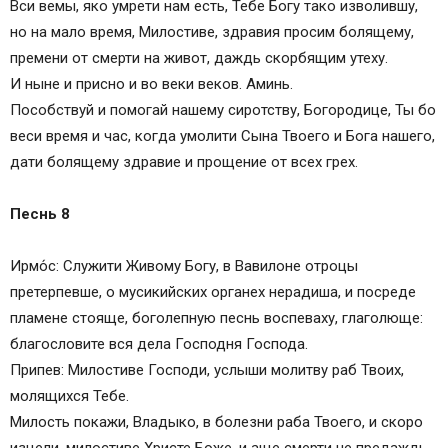
Вси вемы, яко умрети нам есть, Тебе Богу тако изволившу,
но на мало время, Милостиве, здравия просим болящему,
премени от смерти на живот, даждь скорбящим утеху.
И ныне и присно и во веки веков. Аминь.
Пособствуй и помогай нашему сиротству, Богородице, Ты бо
веси время и час, когда умолити Сына Твоего и Бога нашего,
дати болящему здравие и прощение от всех грех.
Песнь 8
Ирмо́с: Служити Живому Богу, в Вавилоне отроцы
претерпевше, о мусикийских органех нерадиша, и посреде
пламене стояще, боголепную песнь воспеваху, глаголюще:
благословите вся дела Господня Господа.
Припев: Милостиве Господи, услыши молитву раб Твоих,
молящихся Тебе.
Милость покажи, Владыко, в болезни раба Твоего, и скоро