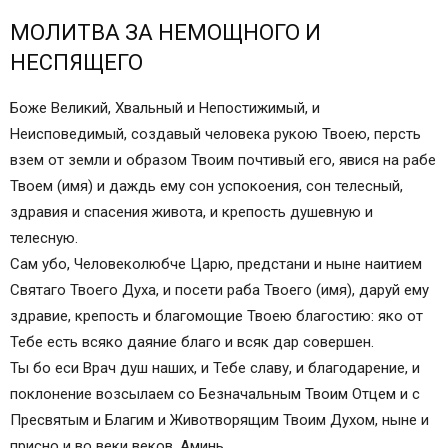
МОЛИТВА ЗА НЕМОЩНОГО И
НЕСПЯЩЕГО
Боже Великий, Хвальный и Непостижимый, и
Неисповедимый, создавый человека рукою Твоею, персть
взем от земли и образом Твоим почтивый его, явися на рабе
Твоем (имя) и даждь ему сон успокоения, сон телесный,
здравия и спасения живота, и крепость душевную и
телесную.
Сам убо, Человеколюбче Царю, предстани и ныне наитием
Святаго Твоего Духа, и посети раба Твоего (имя), даруй ему
здравие, крепость и благомощие Твоею благостию: яко от
Тебе есть всяко даяние благо и всяк дар совершен.
Ты бо еси Врач душ наших, и Тебе славу, и благодарение, и
поклонение возсылаем со Безначальным Твоим Отцем и с
Пресвятым и Благим и Животворящим Твоим Духом, ныне и
присно и во веки веков. Аминь.