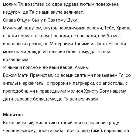
молим Тя, возстави со одра здрава лютым повержена
недугом, да Тя с нами вкупе величает.
Слава Отцу и Сыну и Святому Духу.
Мучимый недугом, внутрь невидимыми ранами, Тебе, Христе,
с нами вопиет, не нам, Господи, не нас ради, вси бо мы
исполнены грехов, но Матерними Твоими и Предтечевыми
молитвами даждь исцеление болящему, да Тя вси
возвеличим.
И ныне и присно и во веки веков. Аминь.
Божия Мати Пречистая, со всеми святыми призываем Тя, со
ангелы и архангелы, с пророки и патриархи, со апостолы, с
преподобными и праведными молися Христу Богу нашему
дати здравие болящему, да Тя вси величаем.
Молитва:
Боже сильный, милостию строяй вся на спасение роду
человеческому, посети раба Твоего сего (имя), нарицающа