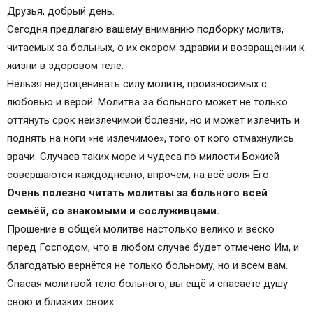
Молитва о болящих ко Господу
Друзья, добрый день.
Молитва об исцелении больного
Сегодня предлагаю вашему вниманию подборку молитв,
МОЛИТВА ЗА НЕМОЩНОГО И НЕСПЯЩЕГО
читаемых за больных, о их скором здравии и возвращении к
Канон за болящего, глас 3-й
жизни в здоровом теле.
Нельзя недооценивать силу молитв, произносимых с
любовью и верой. Молитва за больного может не только
оттянуть срок неизлечимой болезни, но и может излечить и
поднять на ноги «не излечимое», того от кого отмахнулись
врачи. Случаев таких море и чудеса по милости Божией
совершаются каждодневно, впрочем, на всё воля Его.
Очень полезно читать молитвы за больного всей
семьёй, со знакомыми и сослуживцами.
Прошение в общей молитве настолько велико и веско
перед Господом, что в любом случае будет отмечено Им, и
благодатью вернётся не только больному, но и всем вам.
Спасая молитвой тело больного, вы ещё и спасаете душу
свою и близких своих.