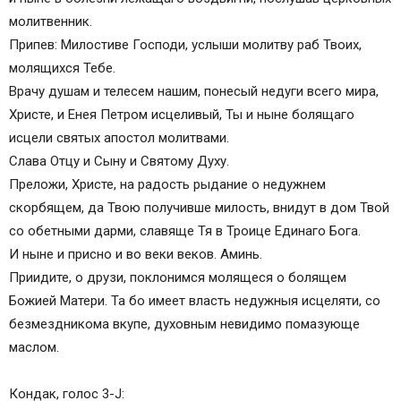
молитвенник.
Припев: Милостиве Господи, услыши молитву раб Твоих,
молящихся Тебе.
Врачу душам и телесем нашим, понесый недуги всего мира,
Христе, и Енея Петром исцеливый, Ты и ныне болящаго
исцели святых апостол молитвами.
Слава Отцу и Сыну и Святому Духу.
Преложи, Христе, на радость рыдание о недужнем
скорбящем, да Твою получивше милость, внидут в дом Твой
со обетными дарми, славяще Тя в Троице Единаго Бога.
И ныне и присно и во веки веков. Аминь.
Приидите, о друзи, поклонимся молящеся о болящем
Божией Матери. Та бо имеет власть недужныя исцеляти, со
безмездникома вкупе, духовным невидимо помазующе
маслом.
Кондак, голос 3-J: