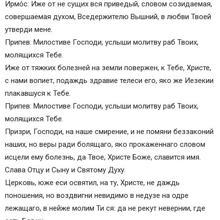
Ирмо́с: Иже от не сущих вся приведый, словом созидаемая,
совершаемая духом, Вседержителю Вышний, в любви Твоей
утверди мене.
Припев: Милостиве Господи, услыши молитву раб Твоих,
молящихся Тебе.
Иже от тяжких болезней на земли повержен, к Тебе, Христе,
с нами вопиет, подаждь здравие телеси его, яко же Иезекии
плакавшуся к Тебе.
Припев: Милостиве Господи, услыши молитву раб Твоих,
молящихся Тебе.
Призри, Господи, на наше смирение, и не помяни беззаконий
наших, но веры ради болящаго, яко прокаженнаго словом
исцели ему болезнь, да Твое, Христе Боже, славится имя.
Слава Отцу и Сыну и Святому Духу.
Церковь, юже еси освятил, на ту, Христе, не даждь
поношения, но воздвигни невидимо в недузе на одре
лежащаго, в нейже молим Ти ся: да не рекут невернии, где