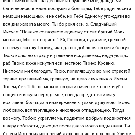
Многомилостиве, на делание и служение мое, даждь ми
быти верною в мале; послужити болящим, Тебе ради, носити
немощи немощных, и не себе, но Тебе Единому угождати во
вся дни живота моего. Ты бо рекл еси, о, Сладчайший
Иисусе: “Понеже сотвористе единому от сих братий Моих
меньших, Мне сотвористе”. Ей, Господи, суди мне, грешной,
по сему глаголу Твоему, яко да сподоблюся творити благую
Твою волю во отраду и утешение искушаемых, недугующих
раб Твоих, ихже искупил еси честною Твоею Кровию.
Ниспосли ми благодать Твою, попаляющую во мне страстей
терние, призвавый мя, грешную, на дело служения о Имени
Твоем; без Тебе не можем творити ничесоже: посети убо
нощию и искуси сердце мое, внегда предстояти ми у
возглавия болящих и низверженных; уязви душу мою Твоею
любовию, вся терпящею и николиже отпадающею. Тогда
возмогу, Тобою укрепляема, подвигом добрым подвизатися
и веру соблюсти, даже до последнего моего издыхания. Ты
бо еси Источник исцелений душевных же и телесных, Христе