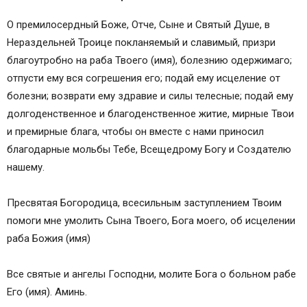
О премилосердный Боже, Отче, Сыне и Святый Душе, в
Нераздельней Троице покланяемый и славимый, призри
благоутробно на раба Твоего (имя), болезнию одержимаго;
отпусти ему вся согрешения его; подай ему исцеление от
болезни; возврати ему здравие и силы телесные; подай ему
долгоденственное и благоденственное житие, мирные Твои
и премирные блага, чтобы он вместе с нами приносил
благодарные мольбы Тебе, Всещедрому Богу и Создателю
нашему.
Пресвятая Богородица, всесильным заступлением Твоим
помоги мне умолить Сына Твоего, Бога моего, об исцелении
раба Божия (имя)
Все святые и ангелы Господни, молите Бога о больном рабе
Его (имя). Аминь.