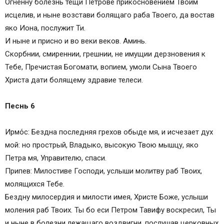
Огненну болезнь тещи Петрове прикосновением Твоим
исцелив, и ныне возстави болящаго раба Твоего, да востав
яко Иона, послужит Ти.
И ныне и присно и во веки веков. Аминь.
Скорбнии, смиреннии, грешнии, не имущии дерзновения к
Тебе, Пречистая Богомати, вопием, умоли Сына Твоего
Христа дати болящему здравие телеси.
Песнь 6
Ирмо́с: Бездна последняя грехов обыде мя, и исчезает дух
мой: но прострый, Владыко, высокую Твою мышцу, яко
Петра мя, Управителю, спаси.
Припев: Милостиве Господи, услыши молитву раб Твоих,
молящихся Тебе.
Бездну милосердия и милости имея, Христе Боже, услыши
моления раб Твоих. Ты бо еси Петром Тавифу воскресил, Ты
и ныне в болезни лежащаго воздвигни, послушав церковных