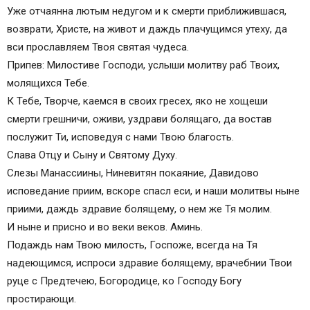
Уже отчаянна лютым недугом и к смерти приближившася,
возврати, Христе, на живот и даждь плачущимся утеху, да
вси прославляем Твоя святая чудеса.
Припев: Милостиве Господи, услыши молитву раб Твоих,
молящихся Тебе.
К Тебе, Творче, каемся в своих гресех, яко не хощеши
смерти грешничи, оживи, уздрави болящаго, да востав
послужит Ти, исповедуя с нами Твою благость.
Слава Отцу и Сыну и Святому Духу.
Слезы Манассиины, Ниневитян покаяние, Давидово
исповедание приим, вскоре спасл еси, и наши молитвы ныне
приими, даждь здравие болящему, о нем же Тя молим.
И ныне и присно и во веки веков. Аминь.
Подаждь нам Твою милость, Госпоже, всегда на Тя
надеющимся, испроси здравие болящему, врачебнии Твои
руце с Предтечею, Богородице, ко Господу Богу
простирающи.