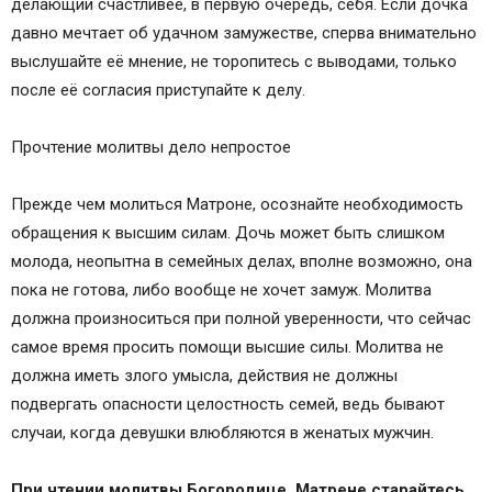
делающий счастливее, в первую очередь, себя. Если дочка
Оставить комментарий Cancel Reply
давно мечтает об удачном замужестве, сперва внимательно
Похожие статьи
выслушайте её мнение, не торопитесь с выводами, только
Символ Веры
после её согласия приступайте к делу.
Молитвы о замужестве и счастье в браке
Поминовение на Божественной Литургии
Прочтение молитвы дело непростое
(Церковная записка )
Молитва девицы о замужестве
Прежде чем молиться Матроне, осознайте необходимость
Молитва Великомученице Екатерине о
обращения к высшим силам. Дочь может быть слишком
замужестве
молода, неопытна в семейных делах, вполне возможно, она
Также о благополучном замужестве молятся
пока не готова, либо вообще не хочет замуж. Молитва
Молитвы Великомученице Параскеве Пятнице
должна произноситься при полной уверенности, что сейчас
Праведному Филарету Милостивому
самое время просить помощи высшие силы. Молитва не
Неусыпаемая псалтирь
должна иметь злого умысла, действия не должны
Молитва Блаженной Ксении Петербуржской о
подвергать опасности целостность семей, ведь бывают
замужестве
случаи, когда девушки влюбляются в женатых мужчин.
Молитва благоверному князю Петру, в
иночестве Давиду, и княгине Февронии, в
При чтении молитвы Богородице, Матрене старайтесь