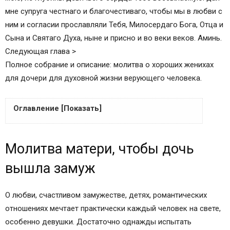
мне супруга честнаго и благочестиваго, чтобы мы в любви с
ним и согласии прославляли Тебя, Милосердаго Бога, Отца и
Сына и Святаго Духа, ныне и присно и во веки веков. Аминь.
Следующая глава >
Полное собрание и описание: молитва о хороших женихах
для дочери для духовной жизни верующего человека.
Оглавление [Показать]
Молитва матери, чтобы дочь вышла замуж
Молитва матери, чтобы дочь
Популярные молитвы о детях:
Молитвы чтобы дочь вышла замуж:
вышла замуж
комментарии
Комментариев — 8,
О любви, счастливом замужестве, детях, романтических
Молитва о дочери
отношениях мечтает практически каждый человек на свете,
Сильные православные молитвы матери о
особенно девушки. Достаточно однажды испытать
дочери