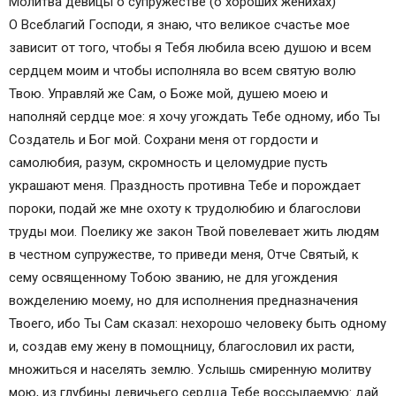
Молитва девицы о супружестве (о хороших женихах)
О Всеблагий Господи, я знаю, что великое счастье мое
зависит от того, чтобы я Тебя любила всею душою и всем
сердцем моим и чтобы исполняла во всем святую волю
Твою. Управляй же Сам, о Боже мой, душею моею и
наполняй сердце мое: я хочу угождать Тебе одному, ибо Ты
Создатель и Бог мой. Сохрани меня от гордости и
самолюбия, разум, скромность и целомудрие пусть
украшают меня. Праздность противна Тебе и порождает
пороки, подай же мне охоту к трудолюбию и благослови
труды мои. Поелику же закон Твой повелевает жить людям
в честном супружестве, то приведи меня, Отче Святый, к
сему освященному Тобою званию, не для угождения
вожделению моему, но для исполнения предназначения
Твоего, ибо Ты Сам сказал: нехорошо человеку быть одному
и, создав ему жену в помощницу, благословил их расти,
множиться и населять землю. Услышь смиренную молитву
мою, из глубины девичьего сердца Тебе воссылаемую: дай