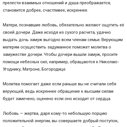
прелести взаимных отношений и душа преображается,
Молитва за дочь и защита над ней
становится добрее, счастливее, искреннее.
Молитва о здравии дочери к Пресвятой
Богородице
Матери, познавшие любовь, обязательно желают ощутить её
Материнская молитва о счастье дочери
своей дочери. Даже исходя из сухого расчета, удачно
Молитва матери о беременной дочери
выдать дочь замуж выгодно всем членам семьи. Верующим
Молитва за дочь Матроне и Николаю
матерям осуществить задуманное поможет молитва о
чудотворцу
замужестве дочери. Чтобы дочери вышли замуж, просите
Молитва на роды дочери Св. Матроне
помощи небесных сил, например, обращаются к Николаю-
Молитва, чтобы дочь удачно вышла замуж
Угоднику, Матроне, Богородице.
Молитва в день рождения дочери
Молитва о замужестве дочери
Молитва помогает даже если раньше вы не считали себя
Кому молиться о замужестве
верующей, ведь искреннее обращение к высшим силам
Молитва Господу Богу о замужестве
будет замечено, оценено если оно исходит от сердца.
Чего делать не нужно
Как помочь дочери выбрать пару
Любовь — жертва, даря кому-то небольшую порцию
Молитва к мученикам Адриану и Наталии, чтобы
положительной энергии, вы совершаете добрый поступок,
дочь вышла замуж