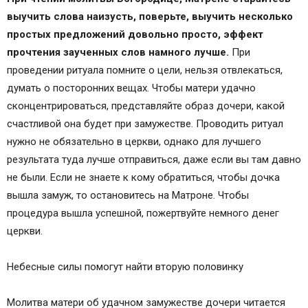
иночестве Евфросинии, Муромским
выучить слова наизусть, поверьте, выучить несколько
чудотворцам
простых предложений довольно просто, эффект
Церковные требы в православных храмах
прочтения заученных слов намного лучше.
При
Иерусалима
проведении ритуала помните о цели, нельзя отвлекаться,
Молитва девицы о супружестве (о хороших
думать о посторонних вещах. Чтобы матери удачно
женихах)
сконцентрироваться, представляйте образ дочери, какой
Похожие главы из других книг
счастливой она будет при замужестве. Проводить ритуал
Правило 73: О живущих в супружестве
нужно не обязательно в церкви, однако для лучшего
Холодность в супружестве или же любовь
результата туда лучше отправиться, даже если вы там давно
только кратковременная по одному животному
не были. Если не знаете к кому обратиться, чтобы дочка
побуждению
вышла замуж, то остановитесь на Матроне. Чтобы
О супружестве
процедура вышла успешной, пожертвуйте немного денег
О супружестве
церкви.
Молитва девицы о замужестве
О хороших и плохих плодах
Небесные силы помогут найти вторую половинку
О СУПРУЖЕСТВЕ
О СУПРУЖЕСТВЕ
Молитва матери об удачном замужестве дочери читается