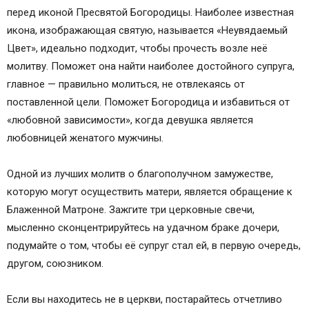
О СУПРУЖЕСТВЕ И ПОХОТИ
перед иконой Пресвятой Богородицы. Наиболее известная
Молитва девицы о замужестве
икона, изображающая святую, называется «Неувядаемый
Молитва о хороших женихах святой
Цвет», идеально подходит, чтобы прочесть возле неё
Параскеве-Пятнице
молитву. Поможет она найти наиболее достойного супруга,
Радость по поводу хороших вестей о
главное — правильно молиться, не отвлекаясь от
фессалоникийцах и молитва Павла
поставленной цели. Поможет Богородица и избавиться от
Желайте хороших детей!
«любовной зависимости», когда девушка является
25. И сказал Иосиф фараону: сон фараонов
любовницей женатого мужчины.
один: что Бог сделает, то Он возвестил
фараону. 26. Семь коров хороших, это семь лет;
Одной из лучших молитв о благополучном замужестве,
и семь колосьев хороших, это семь лет: сон
которую могут осуществить матери, является обращение к
один; 27. и семь коров тощих и худых,
Блаженной Матроне. Зажгите три церковные свечи,
вышедших после тех, это семь лет, также и
мысленно сконцентрируйтесь на удачном браке дочери,
семь колосьев тощих и иссушенных
подумайте о том, чтобы её супруг стал ей, в первую очередь,
восточным ветром,
другом, союзником.
Молитва девицы о супружестве
О супружестве
Если вы находитесь не в церкви, постарайтесь отчетливо