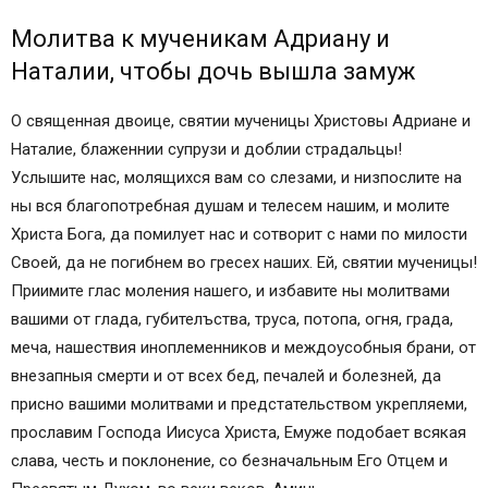
Молитва к мученикам Адриану и
Наталии, чтобы дочь вышла замуж
О священная двоице, святии мученицы Христовы Адриане и
Наталие, блаженнии супрузи и доблии страдальцы!
Услышите нас, молящихся вам со слезами, и низпослите на
ны вся благопотребная душам и телесем нашим, и молите
Христа Бога, да помилует нас и сотворит с нами по милости
Своей, да не погибнем во гресех наших. Ей, святии мученицы!
Приимите глас моления нашего, и избавите ны молитвами
вашими от глада, губителъства, труса, потопа, огня, града,
меча, нашествия иноплеменников и междоусобныя брани, от
внезапныя смерти и от всех бед, печалей и болезней, да
присно вашими молитвами и предстательством укрепляеми,
прославим Господа Иисуса Христа, Емуже подобает всякая
слава, честь и поклонение, со безначальным Его Отцем и