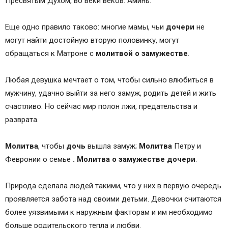
Пресвятым Духом, во веки веков. Аминь.
Еще одно правило таково: многие мамы, чьи
дочери
не
могут найти достойную вторую половинку, могут
обращаться к Матроне с
молитвой
о
замужестве
.
Любая девушка мечтает о том, чтобы сильно влюбиться в
мужчину, удачно выйти за него замуж, родить детей и жить
счастливо. Но сейчас мир полон лжи, предательства и
разврата.
Молитва
, чтобы
дочь
вышла замуж;
Молитва
Петру и
Февронии о семье
.
Молитва
о
замужестве
дочери
.
Природа сделала людей такими, что у них в первую очередь
проявляется забота над своими детьми. Девочки считаются
более уязвимыми к наружным факторам и им необходимо
больше родительского тепла и любви.