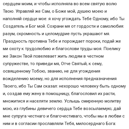
сердцем моим, и чтобы исполняла во всем святую волю
Твою. Управляй же Сам, о Боже мой, душею моею и
наполняй сердце мое: я хочу угождать Тебе Одному, ибо Ты
Создатель и Бог мой. Сохрани мя от гордости и самолюбия:
разум, скромность и целомудрие пусть украшают мя.
Праздность противна Тебе и порождает пороки, подай же
ми охоту к трудолюбию и благослови труды моя. Поелику
же Закон Твой повелевает жить людям в честном
супружестве, то приведи мя, Отче Святый, к сему,
освященному Тобою, званию, не для угождения
вожделению моему, но для исполнения предназначения
Твоего, ибо Ты Сам сказал: нехорошо человеку быть одному
и, создав ему жену в помощницу, благословил их расти,
множитися и населяти землю. Услышь смиренную молитву
мою, из глубины девичего сердца Тебе возсылаемую; дай
мне супруга честнаго и благочестиваго, чтобы мы в любви с
ним и в согласии прославляли Тебя, милосерднаго Бога: