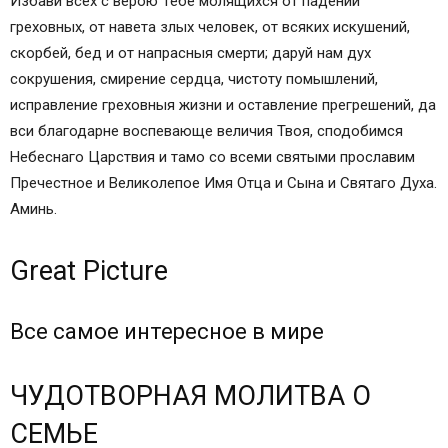
Избави всех с верою Тебе молящихся от падений
греховных, от навета злых человек, от всяких искушений,
скорбей, бед и от напрасныя смерти; даруй нам дух
сокрушения, смирение сердца, чистоту помышлений,
исправление греховныя жизни и оставление прегрешений, да
вси благодарне воспевающе величия Твоя, сподобимся
Небеснаго Царствия и тамо со всеми святыми прославим
Пречестное и Великолепое Имя Отца и Сына и Святаго Духа.
Аминь.
Great Picture
Все самое интересное в мире
ЧУДОТВОРНАЯ МОЛИТВА О
СЕМЬЕ