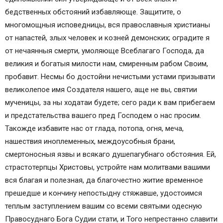
бедственных обстояний избавляюще. Защитите, о
многомощныя исповедницы, вся православныя христианы
от напастей, злых человек и козней демонских; оградите я
от нечаянныя смерти, умоляюще Всеблагаго Господа, да
великия и богатыя милости нам, смиренным рабом Своим,
пробавит. Несмы бо достойни нечистыми устами призывати
великолепое имя Создателя нашего, аще не вы, святии
мученицы, за ны ходатаи будете; сего ради к вам прибегаем
и предстательства вашего пред Господем о нас просим.
Такожде избавите нас от глада, потопа, огня, меча,
нашествия иноплеменных, междоусобныя брани,
смертоносныя язвы и всякаго душепагубнаго обстояния. Ей,
страстотерпцы Христовы, устройте нам молитвами вашими
вся благая и полезная, да благочестно житие временное
прешедше и кончину непостыдну стяжавше, удостоимся
теплым заступлением вашим со всеми святыми одесную
Правосуднаго Бога Судии стати, и Того непрестанно славити