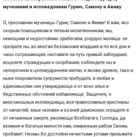
мученикам и исповедникам Гурию, Самону и Авиву
О, преславнии мученицы Гурие, Самоне и Авиве! К вам, яко
скорым помощникам и теплым молитвенникам, мы,
немощнии и недостойнии, прибегаем, усердно моляще: не
презрите ны, во многая беззакония впадшия и по вся дни и
часы согрешающия; наставите на путь правый заблудшия,
исцелите страждущия и скорбяшия; соблюдите ны в
непорочнем и целомудреннем житии; и якоже древле, тако и
ныне покровители супружеств пребудите, в любве и
единомыслии сия утверждающе и от всех злых и
бедственных обстояний избавляюще. Защитите, о
многомощныя исповедницы, вся православныя христианы
от напастей, злых человек и козней демонских; оградите я
от нечаянныя смерти, умоляюще Всеблагаго Господа, да
великия и богатыя милости нам, смиренным рабом Своим,
пробавит. Несмы бо достойни нечистыми устами призывати