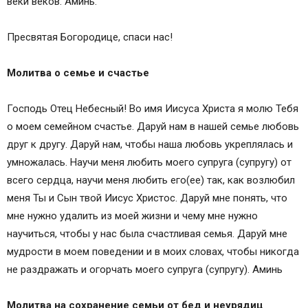
веки веков. Аминь.
Читайте эту молитву хотя бы 40 дней подряд и
вы удивитесь ее благодатной силе, удивитесь
Пресвятая Богородице, спаси нас!
насколько счастливей стала ваша семья..
Молитва владычице о семье
Молитва о семье и счастье
Молитвы о мире в семье
Господь Отец Небесный! Во имя Иисуса Христа я молю Тебя
о моем семейном счастье. Даруй нам в нашей семье любовь
друг к другу. Даруй нам, чтобы наша любовь укреплялась и
умножалась. Научи меня любить моего супруга (супругу) от
всего сердца, научи меня любить его(ее) так, как возлюбил
меня Ты и Сын твой Иисус Христос. Даруй мне понять, что
мне нужно удалить из моей жизни и чему мне нужно
научиться, чтобы у нас была счастливая семья. Даруй мне
мудрости в моем поведении и в моих словах, чтобы никогда
не раздражать и огорчать моего супруга (супругу). Аминь
Молитва на сохранение семьи от бед и неурядиц