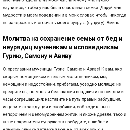
научиться, чтобы у нас была счастливая семья. Даруй мне
мудрости в моем поведении и в моих словах, чтобы никогда
не раздражать и огорчать моего супруга (супругу). Аминь
Молитва на сохранение семьи от бед и
неурядиц мученикам и исповедникам
Гурию, Самону и Авиву
О, преславнии мученицы Гурие, Самоне и Авиве! К вам, яко
скорым помощникам и теплым молитвенникам, мы,
немощнии и недостойнии, прибегаем, усердно моляще: не
презрите ны, во многая беззакония впадшия и по вся дни и
часы согрешающия; наставите на путь правый заблудшия,
исцелите страждущия и скорбяшия; соблюдите ны в
непорочнем и целомудреннем житии; и якоже древле, тако и
ныне покровители супружеств пребудите, в любве и
единомыслии сия утверждающе и от всех злых и