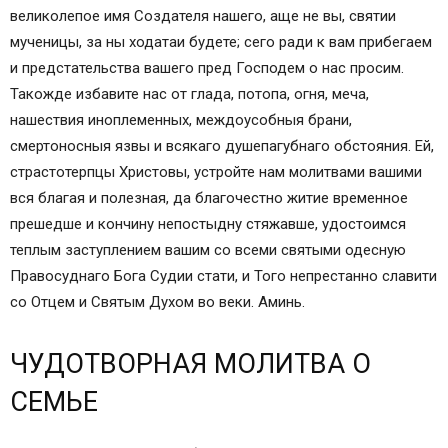
великолепое имя Создателя нашего, аще не вы, святии
мученицы, за ны ходатаи будете; сего ради к вам прибегаем
и предстательства вашего пред Господем о нас просим.
Такожде избавите нас от глада, потопа, огня, меча,
нашествия иноплеменных, междоусобныя брани,
смертоносныя язвы и всякаго душепагубнаго обстояния. Ей,
страстотерпцы Христовы, устройте нам молитвами вашими
вся благая и полезная, да благочестно житие временное
прешедше и кончину непостыдну стяжавше, удостоимся
теплым заступлением вашим со всеми святыми одесную
Правосуднаго Бога Судии стати, и Того непрестанно славити
со Отцем и Святым Духом во веки. Аминь.
ЧУДОТВОРНАЯ МОЛИТВА О
СЕМЬЕ