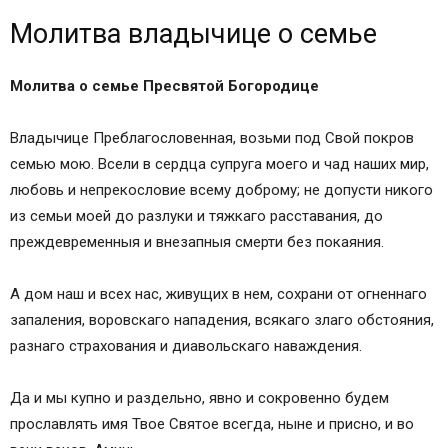
Молитва владычице о семье
Молитва владычице о семье
ЧУДОТВОРНАЯ МОЛИТВА О СЕМЬЕ
Чудотворная молитва о семье
Молитва о семье Пресвятой Богородице
Молитва о семье Пресвятой Богородице
Молитва о семье и счастье
Молитва на сохранение семьи от бед и
Владычице Преблагословенная, возьми под Свой покров
неурядиц мученикам и исповедникам Гурию,
семью мою. Всели в сердца супруга моего и чад наших мир,
Самону и Авиву
любовь и непрекословие всему доброму; не допусти никого
Православные иконы и молитвы
из семьи моей до разлуки и тяжкаго расставания, до
Информационный сайт про иконы, молитвы,
преждевременныя и внезапныя смерти без покаяния.
православные традиции.
Чудотворная молитва о семье
А дом наш и всех нас, живущих в нем, сохрани от огненнаго
Молитва о семье Пресвятой Богородице
запаления, воровскаго нападения, всякаго злаго обстояния,
Молитвы о семье
разнаго страхования и диавольскаго наваждения.
Как молится
Great Picture
Да и мы купно и раздельно, явно и сокровенно будем
Все самое интересное в мире
прославлять имя Твое Святое всегда, ныне и присно, и во
ЧУДОТВОРНАЯ МОЛИТВА О СЕМЬЕ