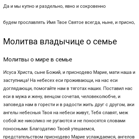
Да и мы купно и раздельно, явно и сокровенно
будем прославлять Имя Твое Святое всегда, ныне, и присно,
Молитва владычице о семье
Молитвы о мире в семье
Исуса Христа, сыне Божий, и приснодево Марие, мати наша и
заступница! На небесех еси проживающи, на нас еси
доглядающи, помогайте нам в тяготах наших. Поставил нас
еси в мужа и жену, венцом сочетая, человеколюбче, и
заповеда нам в горести и в радости жить друг с другом, аки
ангелы небесныя Твоя на небеси живут, Тебя славят, меж
собой же николико не ругаются и не поносятся словами
поносными. Благодатию Твоей утешаемся,
предстательством приснодево Марие услаждаемся, ангелов