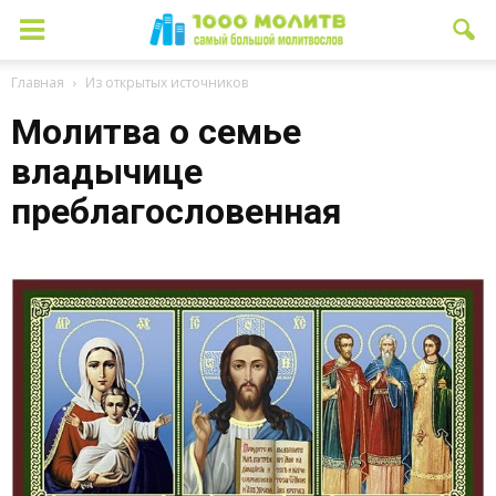
Главная
Из открытых источников
Молитва о семье
владычице
преблагословенная