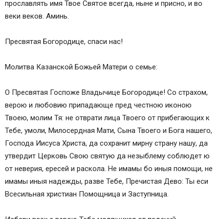
прославлять имя Твое Святое всегда, ныне и присно, и во
веки веков. Аминь.
Пресвятая Богородице, спаси нас!
Молитва Казанской Божьей Матери о семье:
О Пресвятая Госпоже Владычице Богородице! Со страхом,
верою и любовию припадающе пред честною иконою
Твоею, молим Тя: не отврати лица Твоего от прибегающих к
Тебе, умоли, Милосердная Мати, Сына Твоего и Бога нашего,
Господа Иисуса Христа, да сохранит мирну страну нашу, да
утвердит Церковь Свою святую да незыблему соблюдет ю
от неверия, ересей и раскола. Не имамы бо иныя помощи, не
имамы иныя надежды, разве Тебе, Пречистая Дево: Ты еси
Всесильная христиан Помощница и Заступница.