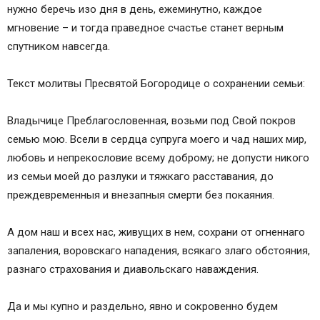
нужно беречь изо дня в день, ежеминутно, каждое
мгновение – и тогда праведное счастье станет верным
спутником навсегда.
Текст молитвы Пресвятой Богородице о сохранении семьи:
Владычице Преблагословенная, возьми под Свой покров
семью мою. Всели в сердца супруга моего и чад наших мир,
любовь и непрекословие всему доброму; не допусти никого
из семьи моей до разлуки и тяжкаго расставания, до
преждевременныя и внезапныя смерти без покаяния.
А дом наш и всех нас, живущих в нем, сохрани от огненнаго
запаления, воровскаго нападения, всякаго злаго обстояния,
разнаго страхования и диавольскаго наваждения.
Да и мы купно и раздельно, явно и сокровенно будем