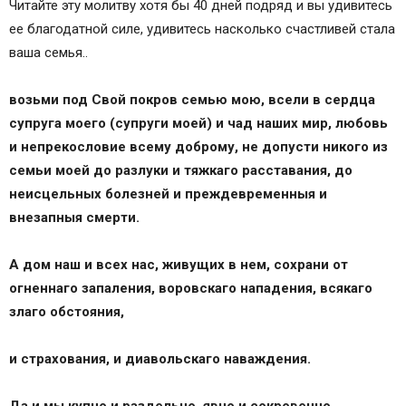
Читайте эту молитву хотя бы 40 дней подряд и вы удивитесь
ее благодатной силе, удивитесь насколько счастливей стала
ваша семья..
возьми под Свой покров семью мою, всели в сердца
супруга моего (супруги моей) и чад наших мир, любовь
и непрекословие всему доброму, не допусти никого из
семьи моей до разлуки и тяжкаго расставания, до
неисцельных болезней и преждевременныя и
внезапныя смерти.
А дом наш и всех нас, живущих в нем, сохрани от
огненнаго запаления, воровскаго нападения, всякаго
злаго обстояния,
и страхования, и диавольскаго наваждения.
Да и мы купно и раздельно, явно и сокровенно