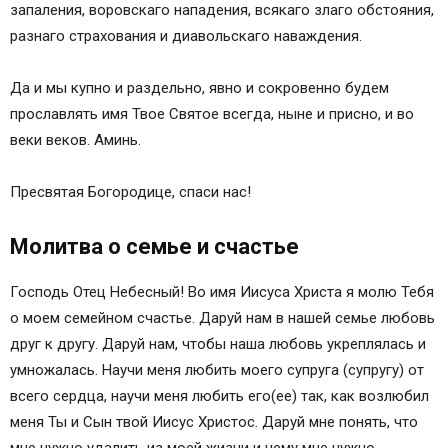
запаления, воровскаго нападения, всякаго злаго обстояния,
разнаго страхования и диавольскаго наваждения.
Да и мы купно и раздельно, явно и сокровенно будем
прославлять имя Твое Святое всегда, ныне и присно, и во
веки веков. Аминь.
Пресвятая Богородице, спаси нас!
Молитва о семье и счастье
Господь Отец Небесный! Во имя Иисуса Христа я молю Тебя
о моем семейном счастье. Даруй нам в нашей семье любовь
друг к другу. Даруй нам, чтобы наша любовь укреплялась и
умножалась. Научи меня любить моего супруга (супругу) от
всего сердца, научи меня любить его(ее) так, как возлюбил
меня Ты и Сын твой Иисус Христос. Даруй мне понять, что
мне нужно удалить из моей жизни и чему мне нужно