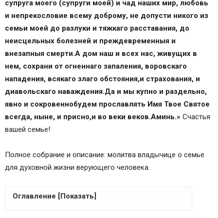
супруга моего (супруги моей) и чад наших мир, любовь
и непрекословие всему доброму, не допусти никого из
семьи моей до разлуки и тяжкаго расставания, до
неисцельных болезней и преждевременныя и
внезапныя смерти.
А дом наш и всех нас, живущих в
нем, сохрани от огненнаго запаления, воровскаго
нападения, всякаго злаго обстояния,
и страхования, и
диавольскаго наваждения.
Да и мы купно и раздельно,
явно и сокровенно
будем прославлять Имя Твое Святое
всегда, ныне, и присно,
и во веки веков.
Аминь.»
Счастья
вашей семье!
Полное собрание и описание: молитва владычице о семье
для духовной жизни верующего человека.
Оглавление [Показать]