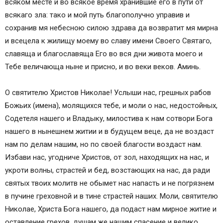
всяком месте и во всякое время хранившие его в пути от
для автомобилистов
всякаго зла: тако и мой путь благополучно управив и
Молитва Святой Катерине «на Удачу в Пути»
сохранив мя небесною силою здрава да возвратит мя мирна
Как правильно читать данные молитвы?
и всецела к жилищу моему во славу имени Своего Святаго,
Притча «О немой молитве»
славяща и благославяща Его во вся дни живота моего и
Статьи на похожие темы:
Тебе величающа ныне и присно, и во веки веков. Аминь.
Комментарии посетителей сайта
Добавить комментарий Отменить ответ
О святителю Христов Николае! Услыши нас, грешных рабов
Молитва в дорогу
Божьих (имена), молящихся тебе, и моли о нас, недостойных,
Какие молитвы читают в дорогу себе и родным
Содетеля нашего и Владыку, милостива к нам сотвори Бога
Молитва к Святым о благополучии в пути
нашего в нынешнем житии и в будущем веце, да не воздаст
Короткая ежедневная молитва на удачу, когда
нам по делам нашим, но по своей благости воздаст нам.
работа связанна с дорогой
Избави нас, угодниче Христов, от зол, находящих на нас, и
Мусульманские молитвы
укроти волны, страстей и бед, возстающих на нас, да ради
Молитва водителя
святых твоих молитв не обымет нас напасть и не погрязнем
Молитва для начинающих водителей
в пучине греховной и в тине страстей наших. Моли, святителю
Молитва отправляющегося в дорогу на
Николае, Христа Бога нашего, да подаст нам мирное житие и
машине (для дальнобойщиков)
оставление грехов, душам же нашим спасение и велико