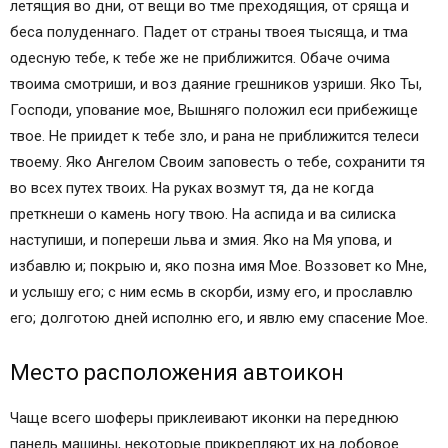
летящия во дни, от вещи во тме преходящия, от сряща и
беса полуденнаго. Падет от страны твоея тысяща, и тма
одесную тебе, к тебе же не приближится. Обаче очима
твоима смотриши, и воз даяние грешников узриши. Яко Ты,
Господи, упование мое, Вышняго положил еси прибежище
твое. Не приидет к тебе зло, и рана не приближится телеси
твоему. Яко Ангелом Своим заповесть о тебе, сохранити тя
во всех путех твоих. На руках возмут тя, да не когда
преткнеши о камень ногу твою. На аспида и ва силиска
наступиши, и попереши льва и змия. Яко на Мя упова, и
избавлю и; покрыю и, яко позна имя Мое. Воззовет ко Мне,
и услышу его; с ним есмь в скорби, изму его, и прославлю
его; долготою дней исполню его, и явлю ему спасение Мое.
Место расположения автоикон
Чаще всего шоферы приклеивают иконки на переднюю
панель машины, некоторые прикрепляют их на лобовое