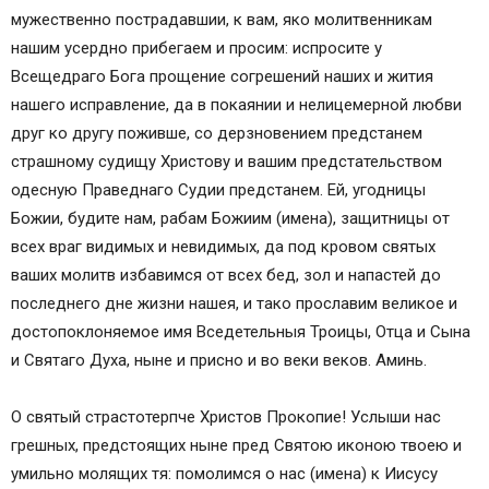
мужественно пострадавшии, к вам, яко молитвенникам
нашим усердно прибегаем и просим: испросите у
Всещедраго Бога прощение согрешений наших и жития
нашего исправление, да в покаянии и нелицемерной любви
друг ко другу поживше, со дерзновением предстанем
страшному судищу Христову и вашим предстательством
одесную Праведнаго Судии предстанем. Ей, угодницы
Божии, будите нам, рабам Божиим (имена), защитницы от
всех враг видимых и невидимых, да под кровом святых
ваших молитв избавимся от всех бед, зол и напастей до
последнего дне жизни нашея, и тако прославим великое и
достопоклоняемое имя Вседетельныя Троицы, Отца и Сына
и Святаго Духа, ныне и присно и во веки веков. Аминь.
О святый страстотерпче Христов Прокопие! Услыши нас
грешных, предстоящих ныне пред Святою иконою твоею и
умильно молящих тя: помолимся о нас (имена) к Иисусу