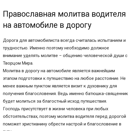
Православная молитва водителя на автомобиле
Православная молитва водителя
в дорогу
Каким святым молиться, отправляясь в дорогу
на автомобиле в дорогу
Место расположения автоикон
Заповеди для водителей
Дорога для автомобилиста всегда считалась испытанием и
Молитва святому Николаю Угоднику в дорогу
трудностью. Именно поэтому необходимо должное
Молитвы Николаю Чудотворцу
внимание уделять молитве – общению человеческой души с
Молитва святителю Николаю Чудотворцу в
Творцом Мира.
дорогу: комментарии
Молитва в дорогу на автомобиле является важнейшим
Комментариев — 12,
этапом подготовки к путешествию на любое расстояние. Не
Молитва в дорогу
менее важным пунктом является визит к духовнику для
Какие молитвы читают в дорогу себе и родным
получения благословения. Ведь именно батюшка-священник
Молитва к Святым о благополучии в пути
будет молиться за благостный исход путешествия.
Короткая ежедневная молитва на удачу, когда
Господь присутствует в жизни человека при любых
работа связанна с дорогой
обстоятельствах, поэтому молитва водителя перед дорогой
Мусульманские молитвы
поможет христианину обрести настрой и благословение в
Молитва водителя