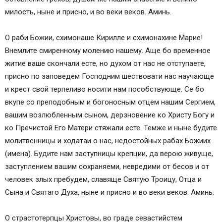
Молитва для водителя машины от Ванги
милость, ныне и присно, и во веки веков. Аминь.
Обереги для авто – молитва водителя на иконе
и брелках
О раби Божии, схимонаше Кирилле и схимонахине Марие!
Православные молитвы путешествующих
Внемлите смиренному молению нашему. Аще бо временное
Сильная молитва к Богородице,
житие ваше скончали есте, но духом от нас не отступаете,
собирающегося в дальнюю дорогу
присно по заповедем Господним шествовати нас научающе
Молитва Николаю Чудотворцу о благополучии
и крест свой терпеливо носити нам пособствующе. Се бо
в пути по суше и по морю
вкупе со преподобным и богоносным отцем нашим Сергием,
Молитва о безопасном передвижении по
вашим возлюбленным сыном, дерзновение ко Христу Богу и
водам Варлааму Керетскому
ко Пречистой Его Матери стяжали есте. Темже и ныне будите
Молитва перед отправлением в воздушное
молитвенницы и ходатаи о нас, недостойных рабах Божиих
путешествие на самолете
(имена). Будите нам заступницы крепции, да верою живуще,
Молитва, оберегающая в дороге родных
заступлением вашим сохраняеми, невредими от бесов и от
Молитва матери о детях (о сыне, о дочери)
человек злых пребудем, славяще Святую Троицу, Отца и
Молитва-оберег за любимого мужа от жены
Сына и Святаго Духа, ныне и присно и во веки веков. Аминь.
О страстотерпцы Христовы, во граде севастийстем