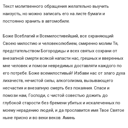
Молитва-оберег за любимого мужа от жены
Текст молитвенного обращения желательно выучить
Молитвы о тех кто в пути
наизусть, но можно записать его на листе бумаги и
Молитва святому Николаю Угоднику в дорогу
постоянно хранить в автомобиле.
Молитвы Николаю Чудотворцу
Молитва святителю Николаю Чудотворцу в
Боже Всеблагий и Всемилостивейший, все охраняющий
дорогу: комментарии
Своею милостию и человеколюбием, смиренно молим Тя,
Комментариев — 12,
предстательством Богородицы и всех святых сохрани от
Молитва в дорогу
внезапной смерти всякой напасти нас, грешных и вверенных
Что собой представляет понятие молитва
мне человек и помози невредимых доставляти каждого по
Молитва для поездки на автомобиле
его потребе. Боже всемилостивый! Избави нас от злаго духа
Молитва для полета на самолете
лихачеств, нечистой силы, алкоголизма, вызывающего
Молитва для мужа
несчастия и внезапную смерть без покаяния. Спаси и
Молитва в дорогу детям
помози нам, Господи, с чистой совестью дожить до
Молитва Николаю Чудотворцу на хорошую
глубокой старости без бремени убитых и искалеченных по
дорогу
моему нерадению людей, и да прославится имя Твое Святое
Молитва Ангелу-хранителю перед дорогой
ныне присно и во веки веков. Аминь
Молитва архангелу Михаилу о защите в дороге