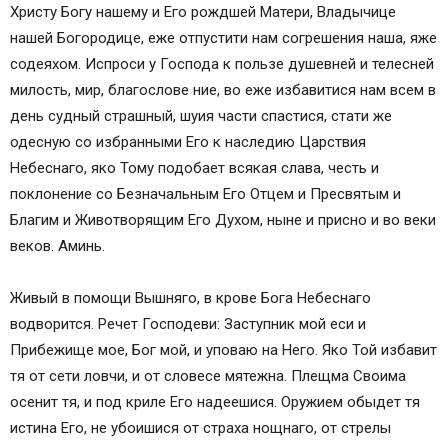
Христу Богу нашему и Его рождшей Матери, Владычице
нашей Богородице, еже отпустити нам согрешения наша, яже
содеяхом. Испроси у Господа к пользе душевней и телесней
милость, мир, благослове ние, во еже избавитися нам всем в
день судный страшный, шуия части спастися, стати же
одесную со избранными Его к наследию Царствия
Небеснаго, яко Тому подобает всякая слава, честь и
поклонение со Безначальным Его Отцем и Пресвятым и
Благим и Животворящим Его Духом, ныне и присно и во веки
веков. Аминь.
Живый в помощи Вышняго, в крове Бога Небеснаго
водворится. Речет Господеви: Заступник мой еси и
Прибежище мое, Бог мой, и уповаю на Него. Яко Той избавит
тя от сети ловчи, и от словесе мятежна. Плещма Своима
осенит тя, и под криле Его надеешися. Оружием обыдет тя
истина Его, не убоишися от страха нощнаго, от стрелы