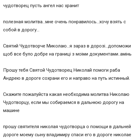
чудотворец пусть ангел нас хранит
полезная молитва…мне очень понравилось…хочу взять с
собой в дорогу…
Святий Чудотворче Миколаю…я зараз в дорозi…допоможи
щоб все було добре на границi з моiми документами..амiнь
Прошу тебя Святой Чудотворец Николай помоги раба
Андрею в дороге сохрани его и направо на путь истинный.
Скажите пожалуйста какая необходима молитва Николаю
Чудотворцу, если мы собираемся в дальнюю дорогу на
машине
прошу святителя николая чудотворца о помощи в дальней
дороге моему сыну владимиру спаси его в дороге николае