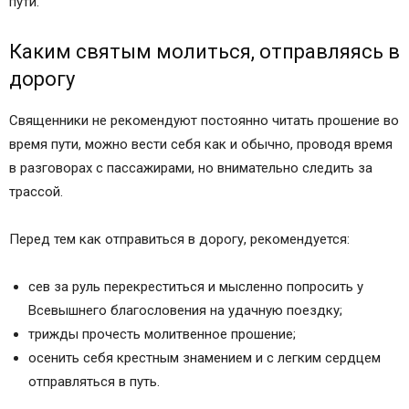
пути.
Молитва для начинающих водителей
Молитва отправляющегося в дорогу на
Каким святым молиться, отправляясь в
машине (для дальнобойщиков)
дорогу
Молитва для водителя машины от Ванги
Обереги для авто – молитва водителя на иконе
Священники не рекомендуют постоянно читать прошение во
и брелках
время пути, можно вести себя как и обычно, проводя время
Православные молитвы путешествующих
в разговорах с пассажирами, но внимательно следить за
Сильная молитва к Богородице,
трассой.
собирающегося в дальнюю дорогу
Молитва Николаю Чудотворцу о благополучии
Перед тем как отправиться в дорогу, рекомендуется:
в пути по суше и по морю
Молитва о безопасном передвижении по
сев за руль перекреститься и мысленно попросить у
водам Варлааму Керетскому
Всевышнего благословения на удачную поездку;
Молитва перед отправлением в воздушное
трижды прочесть молитвенное прошение;
путешествие на самолете
осенить себя крестным знамением и с легким сердцем
Молитва, оберегающая в дороге родных
отправляться в путь.
Молитва матери о детях (о сыне, о дочери)