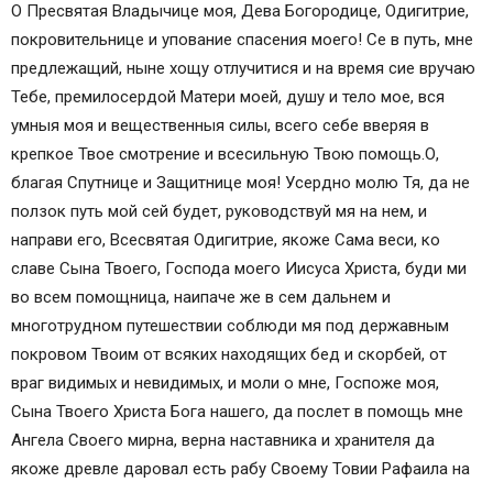
О Пресвятая Владычице моя, Дева Богородице, Одигитрие,
Заключение
покровительнице и упование спасения моего! Се в путь, мне
Молитвы о путешествующих
предлежащий, ныне хощу отлучитися и на время сие вручаю
Обращение к Господу перед выходом из дома
Тебе, премилосердой Матери моей, душу и тело мое, вся
Молитва к Николаю Чудотворцу
умныя моя и вещественныя силы, всего себе вверяя в
Короткое обращение
крепкое Твое смотрение и всесильную Твою помощь.О,
Прошение к Иисусу Христу перед путешествием
благая Спутнице и Защитнице моя! Усердно молю Тя, да не
Обращение к Святой Богородице
ползок путь мой сей будет, руководствуй мя на нем, и
Прошение перед отправлением в плаванье
направи его, Всесвятая Одигитрие, якоже Сама веси, ко
Прошение перед отправлением в полёт
славе Сына Твоего, Господа моего Иисуса Христа, буди ми
Молитва в дорогу перед иконой Иисуса Христа
во всем помощница, наипаче же в сем дальнем и
Молитвы «В Дорогу»: Господу Богу, Святому
многотрудном путешествии соблюди мя под державным
Николаю и Святой Катерине
покровом Твоим от всяких находящих бед и скорбей, от
Молитвы «На Удачную Дорогу»
враг видимых и невидимых, и моли о мне, Госпоже моя,
Молитва — оберег Николаю Чудотворцу для
Сына Твоего Христа Бога нашего, да послет в помощь мне
близких или родственников
Ангела Своего мирна, верна наставника и хранителя да
Молитва для самостоятельного чтения
якоже древле даровал есть рабу Своему Товии Рафаила на
Молитва Господу Богу «на Удачную дорогу»