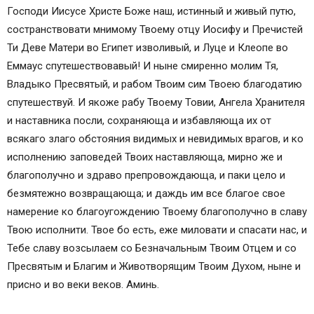
Молитва Господу Богу в дорогу
Господи Иисусе Христе Боже наш, истинный и живый путю,
Молитва Матроне Московской о защите в пути
состранствовати мнимому Твоему отцу Иосифу и Пречистей
Молитва Иисусу Христу перед путешествием
Ти Деве Матери во Египет изволивый, и Луце и Клеопе во
Молитва Иисусу Христу о путешествующих
Еммаус спутешествовавый! И ныне смиренно молим Тя,
Молитва Пресвятой Богородице о помощи в
Владыко Пресвятый, и рабом Твоим сим Твоею благодатию
пути
спутешествуй. И якоже рабу Твоему Товии, Ангела Хранителя
Молитва перед иконой Богородицы
и наставника посли, сохраняюща и избавляюща их от
«Одигитрия» о защите в пути
всякаго злаго обстояния видимых и невидимых врагов, и ко
Защитная молитва перед полетом
исполнению заповедей Твоих наставляюща, мирно же и
Защитная молитва перед плаванием
благополучно и здраво препровождающа, и паки цело и
Оберег для путника
безмятежно возвращающа; и даждь им все благое свое
Молитва в дорогу для путника и водителя
намерение ко благоугождению Твоему благополучно в славу
Как подготовиться к молитве
Твою исполнити. Твое бо есть, еже миловати и спасати нас, и
Сильная молитва Николаю Чудотворцу
Тебе славу возсылаем со Безначальным Твоим Отцем и со
Молитвы в дальнюю дорогу для водителя
Пресвятым и Благим и Животворящим Твоим Духом, ныне и
Эффективная молитва в дорогу против аварий
присно и во веки веков. Аминь.
Молитва Господу, чтобы дорога была легкой
Видео по теме