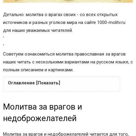
Детально: молитва о врагах своих - со всех открытых
источников и разных уголков мира на сайте 1000-molitv.ru
для наших уважаемых читателей.
'
'
Советуем ознакомиться молитва православная за врагов
наших читать с несколькими вариантами на русском языке, с
полным описанием и картинками.
Оглавление [Показать]
Молитва за врагов и недоброжелателей
Молитва за врагов и
Какая молитва спасет от врагов?
Что еще может уберечь от злых людей?
недоброжелателей
Молитвы от врагов и за врагов.
Молитвы от врагов и за врагов.
Молитва за врагов и недоброжелателей читается для того,