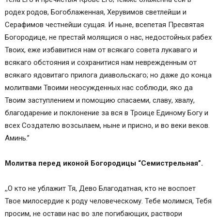
родех родов, Богоблаженная, Херувимов светлейши и
Серафимов честнейши сущая. И ныне, всепетая Пресвятая
Богородице, не престай молящися о нас, недостойных рабех
Твоих, еже избавитися нам от всякаго совета лукаваго и
всякаго обстояния и сохранитися нам неврежденным от
всякаго ядовитаго прилога диавольскаго; но даже до конца
молитвами Твоими неосужденных нас соблюди, яко да
Твоим заступлением и помощию спасаеми, славу, хвалу,
благодарение и поклонение за вся в Троице Единому Богу и
всех Создателю возсылаем, ныне и присно, и во веки веков.
Аминь.”
Молитва перед иконой Богородицы “Семистрельная”.
,,О кто не ублажит Тя, Дево Благодатная, кто не воспоет
Твое милосердие к роду человеческому. Тебе молимся, Тебя
просим, не остави нас во зле погибающих, раствори