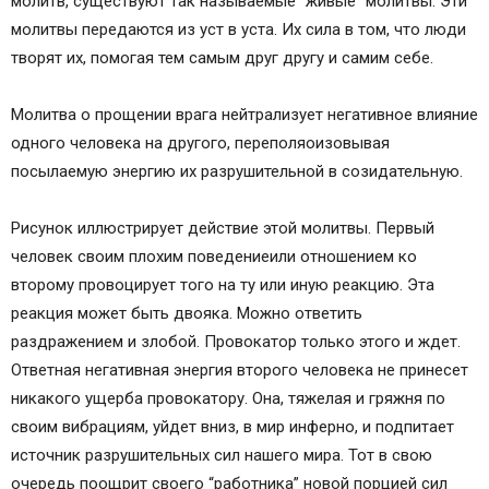
молитв, существуют так называемые “живые” молитвы. Эти
молитвы передаются из уст в уста. Их сила в том, что люди
творят их, помогая тем самым друг другу и самим себе.
Молитва о прощении врага нейтрализует негативное влияние
одного человека на другого, переполяоизовывая
посылаемую энергию их разрушительной в созидательную.
Рисунок иллюстрирует действие этой молитвы. Первый
человек своим плохим поведениеили отношением ко
второму провоцирует того на ту или иную реакцию. Эта
реакция может быть двояка. Можно ответить
раздражением и злобой. Провокатор только этого и ждет.
Ответная негативная энергия второго человека не принесет
никакого ущерба провокатору. Она, тяжелая и гряжня по
своим вибрациям, уйдет вниз, в мир инферно, и подпитает
источник разрушительных сил нашего мира. Тот в свою
очередь поощрит своего “работника” новой порцией сил