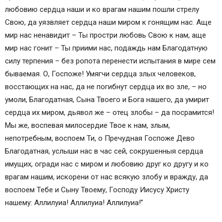
любовию сердца наши и ко врагам нашим пошли стрелу
Свою, да уязвляет сердца наши миром к гонящим нас. Аще
мир нас ненавидит – Ты простри любовь Свою к нам, аще
мир нас гонит – Ты приими нас, подаждь нам Благодатную
силу терпения – без ропота перенести испытания в мире сем
бываемая. О, Госпоже! Умягчи сердца злых человеков,
восстающих на нас, да не погибнут сердца их во зле, – но
умоли, Благодатная, Сына Твоего и Бога нашего, да умирит
сердца их миром, дьявол же – отец злобы – да посрамится!
Мы же, воспевая милосердие Твое к нам, злым,
непотребным, воспоем Ти, о Пречудная Госпоже Дево
Благодатная, услыши нас в час сей, сокрушенныя сердца
имущих, огради нас с миром и любовию друг ко другу и ко
врагам нашим, искорени от нас всякую злобу и вражду, да
воспоем Тебе и Сыну Твоему, Господу Иисусу Христу
нашему: Аллилуиа! Аллилуиа! Аллилуиа!”