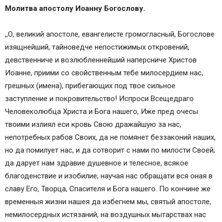
Молитва апостолу Иоанну Богослову.
,,О, великий апостоле, евангелисте громогласный, Богослове
изящнейший, тайноведче непостижимых откровений,
девственниче и возлюбленнейший наперсниче Христов
Иоанне, приими со свойственным тебе милосердием нас,
грешных (имена), прибегающих под твое сильное
заступление и покровительство! Испроси Всещедраго
Человеколюбца Христа и Бога нашего, Иже пред очесы
твоими излиял еси кровь Свою дражайшую за нас,
непотребных рабов Своих, да не помянет беззаконий наших,
но да помилует нас, и да сотворит с нами по милости Своей;
да дарует нам здравие душевное и телесное, всякое
благоденствие и изобилие, научая нас обращати вся оная в
славу Его, Творца, Спасителя и Бога нашего. По кончине же
временныя жизни нашея да избегнем мы, святый апостоле,
немилосердных истязаний, на воздушных мытарствах нас