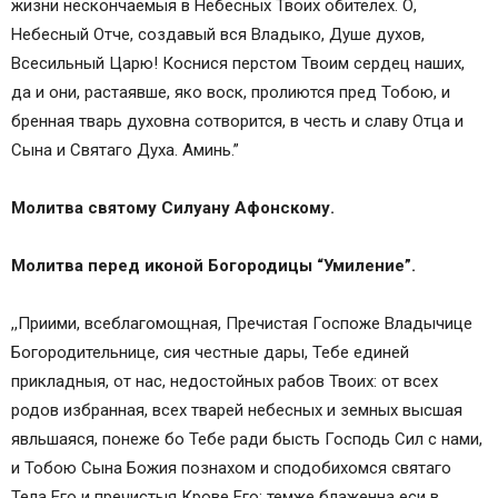
жизни нескончаемыя в Небесных Твоих обителех. О,
Небесный Отче, создавый вся Владыко, Душе духов,
Всесильный Царю! Коснися перстом Твоим сердец наших,
да и они, растаявше, яко воск, пролиются пред Тобою, и
бренная тварь духовна сотворится, в честь и славу Отца и
Сына и Святаго Духа. Аминь.”
Молитва святому Силуану Афонскому.
Молитва перед иконой Богородицы “Умиление”.
,,Приими, всеблагомощная, Пречистая Госпоже Владычице
Богородительнице, сия честные дары, Тебе единей
прикладныя, от нас, недостойных рабов Твоих: от всех
родов избранная, всех тварей небесных и земных высшая
явльшаяся, понеже бо Тебе ради бысть Господь Сил с нами,
и Тобою Сына Божия познахом и сподобихомся святаго
Тела Его и пречистыя Крове Его; темже блаженна еси в