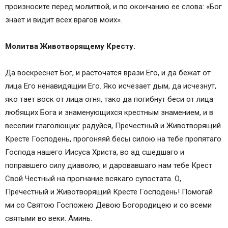
произносите перед молитвой, и по окончанию ее слова: «Бог
знает и видит всех врагов моих».
Молитва Животворящему Кресту.
Да воскреснет Бог, и расточатся врази Его, и да бежат от
лица Его ненавидящии Его. Яко исчезает дым, да исчезнут,
яко тает воск от лица огня, тако да погибнут беси от лица
любящих Бога и знаменующихся крестным знамением, и в
веселии глаголющих: радуйся, Пречестный и Животворящий
Кресте Господень, прогоняяй бесы силою на тебе пропятаго
Господа нашего Иисуса Христа, во ад сшедшаго и
поправшего силу диаволю, и даровавшаго нам тебе Крест
Свой Честный на прогнание всякаго супостата. О,
Пречестный и Животворящий Кресте Господень! Помогай
ми со Святою Госпожею Девою Богородицею и со всеми
святыми во веки. Аминь.