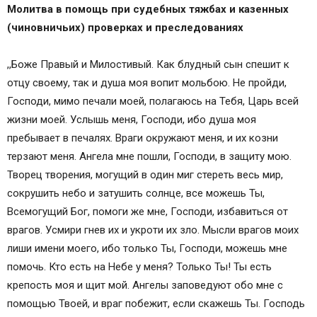
Молитва в помощь при судебных тяжбах и казенных
(чиновничьих) проверках и преследованиях
,,Боже Правый и Милостивый. Как блудный сын спешит к
отцу своему, так и душа моя вопит мольбою. Не пройди,
Господи, мимо печали моей, полагаюсь на Тебя, Царь всей
жизни моей. Услышь меня, Господи, ибо душа моя
пребывает в печалях. Враги окружают меня, и их козни
терзают меня. Ангела мне пошли, Господи, в защиту мою.
Творец творения, могущий в один миг стереть весь мир,
сокрушить небо и затушить солнце, все можешь Ты,
Всемогущий Бог, помоги же мне, Господи, избавиться от
врагов. Усмири гнев их и укроти их зло. Мысли врагов моих
лиши имени моего, ибо только Ты, Господи, можешь мне
помочь. Кто есть на Небе у меня? Только Ты! Ты есть
крепость моя и щит мой. Ангелы заповедуют обо мне с
помощью Твоей, и враг побежит, если скажешь Ты. Господь