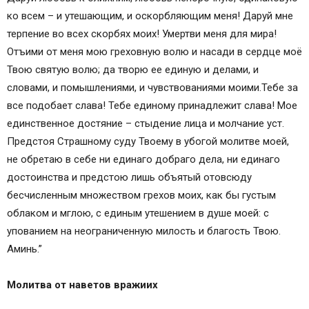
ко всем – и утешающим, и оскорбляющим меня! Даруй мне
терпение во всех скорбях моих! Умертви меня для мира!
Отъими от меня мою греховную волю и насади в сердце моё
Твою святую волю; да творю ее единую и делами, и
словами, и помышлениями, и чувствованиями моими.Тебе за
все подобает слава! Тебе единому принадлежит слава! Мое
единственное достяние – стыдение лица и молчание уст.
Предстоя Страшному суду Твоему в убогой молитве моей,
не обретаю в себе ни единаго добраго дела, ни единаго
достоинства и предстою лишь объятый отовсюду
бесчисленным множеством грехов моих, как бы густым
облаком и мглою, с единым утешением в душе моей: с
упованием на неограниченную милость и благость Твою.
Аминь.”
Молитва от наветов вражиих