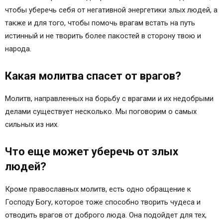
Молитва о врагах
чтобы уберечь себя от негативной энергетики злых людей, а
Похожие темы
также и для того, чтобы помочь врагам встать на путь
Предыдущая запись
истинный и не творить более пакостей в сторону твою и
Следующая запись
народа.
Поделитесь страницей в социальных сетях
Молитвы за здравие врагов
Какая молитва спасет от врагов?
Молитва за врагов Иисусу Христу
Молитва святителю Николаю Сербскому о
Молитв, направленных на борьбу с врагами и их недобрыми
здравии врагов
делами существует несколько. Мы поговорим о самых
Молитва за врагов и недоброжелателей
сильных из них.
православная
Сильная молитва, дающая защиту от врагов
Что еще может уберечь от злых
Божье Воинство – защита от дьявольских
людей?
происков
Текст молитвы Архангелу Михаилу о
Кроме православных молитв, есть одно обращение к
заступничестве.
Господу Богу, которое тоже способно творить чудеса и
Богородица – защитница и покровительница
отводить врагов от доброго люда. Она подойдет для тех,