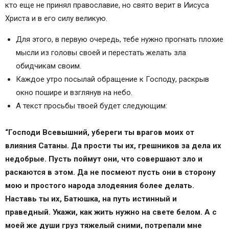
Когда необходима молитва к Небесной
кто еще не принял православие, но свято верит в Иисуса
Покровительнице
Христа и в его силу великую.
Текст молитвы Богородице о защите и
Для этого, в первую очередь, тебе нужно прогнать плохие
спасении.
мысли из головы своей и перестать желать зла
Икона Богородице «Семистрельная» – защита
обидчикам своим.
от злобы людской
Каждое утро посылай обращение к Господу, раскрыв
Животворящий Крест – защита от злобы
окно пошире и взглянув на небо.
начальника
А текст просьбы твоей будет следующим:
Текст молитвы Животворящему Кресту.
“Господи Всевышний, убереги ты врагов моих от
влияния Сатаны. Да прости ты их, грешников за дела их
недобрые. Пусть поймут они, что совершают зло и
раскаются в этом. Да не посмеют пусть они в сторону
мою и простого народа злодеяния более делать.
Наставь ты их, Батюшка, на путь истинный и
праведный. Укажи, как жить нужно на свете белом. А с
моей же души груз тяжелый сними, потрепали мне