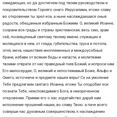
ожидающих, но да достигнем под твоим руководством и
покровительством Горняго онаго Иерусалима, егоже славу
во откровении ты зрел еси, а ныне наслаждаешися оныя
радости, обещанныя избранным Божиим. О, великий Иоанне,
сохрани вся грады и страны христианская, весь сию, храм
сей, посвященный святому твоему имени, служащих и
молящихся в нем, от глада, губительства, труса и потопа,
огня, меча, нашествия иноплеменных и междоусобныя
брани, избави от всякия беды и напасти, и молитвами
твоими отврати от нас праведный гнев Божий, и испроси нам
Его милосердие; О, великий и непостижимый Боже, Альфо и
Омего, источниче и предмете нашея веры! Се на умоление
Тебе предлагаем святаго Иоанна, егоже Ты сподобил еси
познати Тебе, неисповедимаго Бога, в неизреченном
откровении. Приими его о нас ходатайство даруй нам
исполнение прошений наших, во славу Твою: а паче всего
соверши нас духовным совершенством, к наслаждению