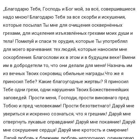
,,Благодарю Тебя, Господь и Бог мой, за всё, совершившиеся
надо мною! Благодарю Тебя за все скорби и искушения,
которые посылал Ты мне для очищения осквернённых
грехами, для исцеления изъязвлённых грехами моих души и
тела! Помилуй и спаси те орудия, которые Ты употреблял
для моего врачевания: тех людей, которые наносили мне
оскорбления. Благослови их в этом и в будущем веке! Вмени
им в добродетели то, что они делали для меня! Назначь им
из вечных Твоих сокровищ обильные награды.Что же я
приносил Тебе? Какие благоугодные жертвы? Я приносил
Тебе одни грехи, одни нарушения Твоих Божественнейших
заповедей. Прости меня, Господи, прости виновнаго пред
Тобою и пред человеками! Прости безответнаго! Даруй мне
увериться и искренно сознаться, что я грешник! Даруй мне
отвергнуть лукавые оправдания! Даруй мне покаяние! Даруй
мне сокрушение сердца! Даруй мне кротость и смирение!
Даруй любовь к ближним, любовь непорочную, одинаковую