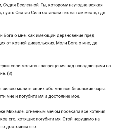
, Судия Вселенной, Ты, которому неугодна всякая
, пусть Святая Сила остановит их на том месте, где
и Бога о мне, как имеющий дерзновение пред
х от козней диавольских. Моли Бога о мне, да
верши свои молитвы запрещения над нападающими на
е. (8)
те силою молитв своих обо мне все бесовские чары,
ти мне и погубити мя и достояние мое.
иже Михаиле, огненным мечом посекаяй все хотения
ков его, хотящих погубити мя. Стой нерушимо на
его достояния его.