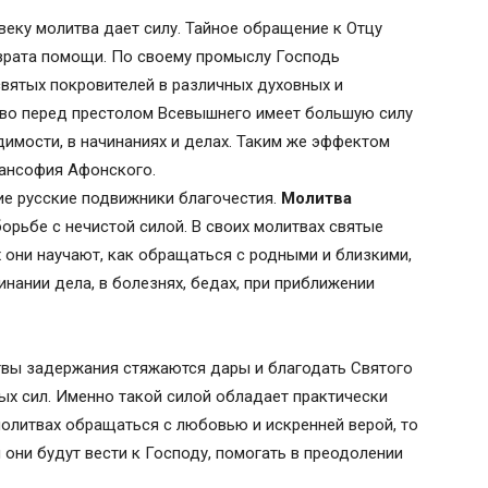
еку молитва дает силу. Тайное обращение к Отцу
врата помощи. По своему промыслу Господь
вятых покровителей в различных духовных и
тво перед престолом Всевышнего имеет большую силу
имости, в начинаниях и делах. Таким же эффектом
ансофия Афонского.
ие русские подвижники благочестия.
Молитва
рьбе с нечистой силой. В своих молитвах святые
 они научают, как обращаться с родными и близкими,
инании дела, в болезнях, бедах, при приближении
вы задержания стяжаются дары и благодать Святого
ых сил. Именно такой силой обладает практически
молитвах обращаться с любовью и искренней верой, то
и они будут вести к Господу, помогать в преодолении