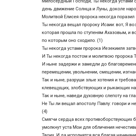
Милосердный Господи, Ты некогда устами 
день движение Солнца и Луны, доколе наро
Молитвой Елисея пророка некогда поразил с
Ты некогда вещал пророку Исаии: вот, Я во
которая прошла по ступеням Ахазовым, и во
по которым оно сходило. (1)
Ты некогда устами пророка Иезекииля затв
И Ты некогда постом и молитвою пророка Тв
И ныне задержи и замедли до благовремен
перемещении, увольнении, смещении, изгнан
Так и ныне, разруши злые хотения и требо
клевещущих, злобствующих и рыкающих на 
Так и ныне, наведи духовную слепоту на гла
Не Ты ли вещал апостолу Павлу: говори и не
(4)
Смягчи сердца всех противоборствующих бл
умолкнут уста Мои для обличения нечестив
Твоих. И да исполнятся вся благая начинани