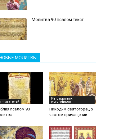
Молитва 90 псалом текст
НОВЫЕ МОЛИТВЫ
Из открытых
т читателей
источников
блия псалом 90
Никодим святогорец о
олитва
частом причащении