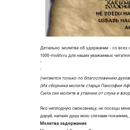
Детально: молитва об удержании - со всех 
1000-molitv.ru для наших уважаемых читател
'
'
(читаются только по благословению духов
(Из сборника молитв старца Пансофия Афон
Сила сих молитв в утаении от слуха и взо
Яко неплодную смоковницу, не посецы мене,
даруй, напаяя душу мою слезами покаяния, 
Молитва задержания