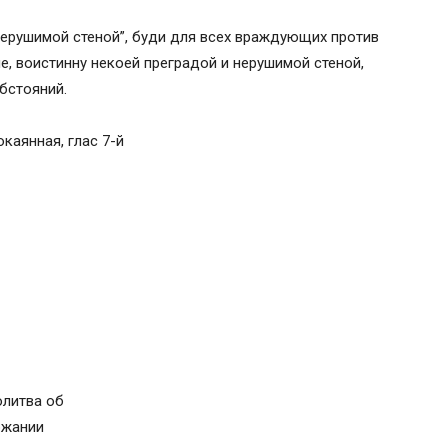
Нерушимой стеной”, буди для всех враждующих против
, воистинну некоей преградой и нерушимой стеной,
бстояний.
окаянная, глас 7-й