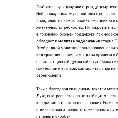
Глубоко верующему или страждущему челов
Небесному каждому просителю открывает 
определил на землю своих помощников и с
жизненных потребностях. Их покровительс
в призвании божьей поддержки при необход
обладает и
молитва задержания
старца П
Этой редкой молитвой пользовались велик
задержания
является мощным оружием в бо
передают ценный духовный опыт. Через них
гонителями и врагами, как молиться при нач
своей смерти.
Также благодаря священным текстам молит
Духа, выстраивается защитный щит от темн
каждая молитва старцев афонских. Если в 
в течение всего тернистого жизненного пут
печалей и скорбей.