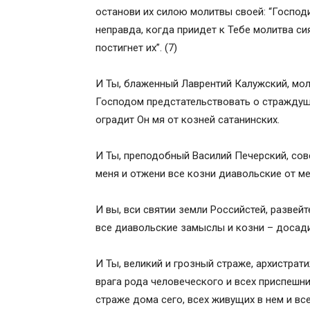
останови их силою молитвы своей: “Господи
неправда, когда приидет к Тебе молитва сия
постигнет их”. (7)
И Ты, блаженный Лаврентий Калужский, мол
Господом предстательствовать о страждущи
оградит Он мя от козней сатанинских.
И Ты, преподобный Василий Печерский, со
меня и отжени все козни диавольские от мен
И вы, вси святии земли Российстей, развей
все диавольские замыслы и козни – досади
И Ты, великий и грозный страже, архистрат
врага рода человеческого и всех приспешни
страже дома сего, всех живущих в нем и вс