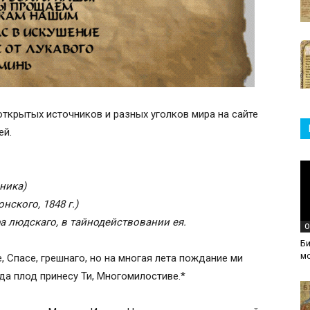
открытых источников и разных уголков мира на сайте
ей.
ника)
ского, 1848 г.)
ра людскаго, в тайнодействовании ея.
О
Би
м
 Спасе, грешнаго, но на многая лета пождание ми
да плод принесу Ти, Многомилостиве.*