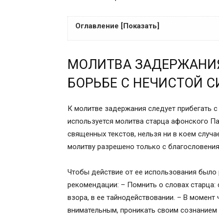
Оглавление [Показать]
МОЛИТВА ЗАДЕРЖАНИЯ – ПОМОЩЬ И О
МОЛИТВА ЗАДЕРЖАНИЯ
ВИДЕО: МОЛИТВЫ ЗАДЕРЖАНИЯ ДЛЯ 
КАК ЧИТАТЬ МОЛИТВУ ЗАДЕРЖАНИЯ?
БОРЬБЕ С НЕЧИСТОЙ 
ТЕКСТ МОЛИТВЫ ЗАДЕРЖАНИЯ
О молитве
К молитве задержания следует прибегать с
В каких случаях помогает молитвенное
используется молитва старца афонского Па
Особенности и правила чтения
священных текстов, нельзя ни в коем случа
Подготовка к молитвенному чтению
молитву разрешено только с благословения
Как правильно читать молитву
Запреты и прочие нюансы при использ
Чтобы действие от ее использования было 
Молитва о защите от нечистой силы
рекомендации: – Помнить о словах старца: 
Молитва Задержания – очень «сильная»
взора, в ее тайнодействовании. – В момен
В чем смысл молитвы Задержания?
внимательным, проникать своим сознанием 
Что делать, если окружают злые люди?