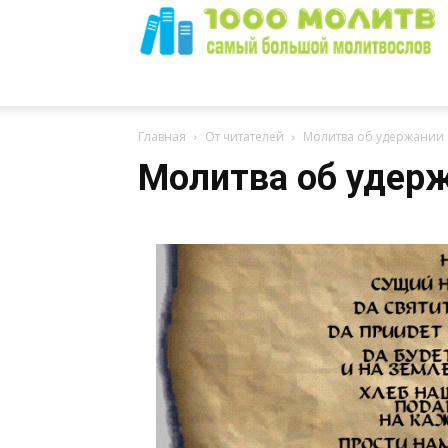
1000
Главная
От читателей
Молитва об удержании
Молитва об удер
Молитв