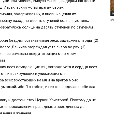
служителя Моисея, Иисуса Навина, задерживал целый
д Израильский мстил врагам своим.
ириян, задерживая их, и вновь исцелил их.
О
М
звращу назад на десять ступеней солнечную тень,
звратилось солнце на десять ступеней по ступеням,
орил бездны, останавливал реки, задерживал воды. (2)
оего Даниила заграждал уста львов во рву. (3)
ия все замыслы вокруг стоящих мя о моем
ии.
вания всех осуждающих мя
, загради уста и сердца всех
мя, и всех хулящих и унижающих мя.
за всех восстающих на мя и на врагов моих.
 умолкай, ибо Я с тобою, и никто не сделает тебе зла.
агу и достоинству Церкви Христовой. Поэтому да не
ых и прославления праведных и всех дивных дел
я наши и желания.