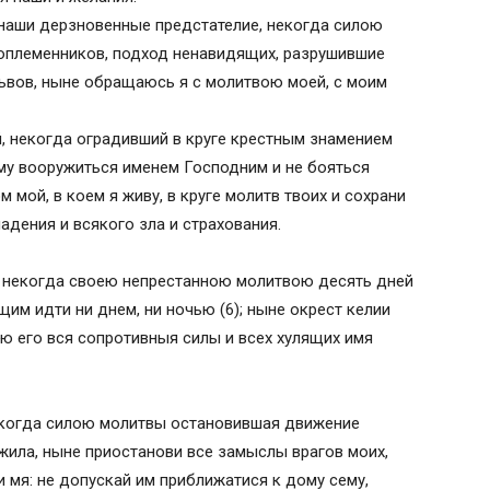
 наши дерзновенные предстателие, некогда силою
оплеменников, подход ненавидящих, разрушившие
ьвов, ныне обращаюсь я с молитвою моей, с моим
й, некогда оградивший в круге крестным знамением
ему вооружиться именем Господним и не бояться
 мой, в коем я живу, в круге молитв твоих и сохрани
адения и всякого зла и страхования.
, некогда своею непрестанною молитвою десять дней
м идти ни днем, ни ночью (6); ныне окрест келии
ою его вся сопротивныя силы и всех хулящих имя
екогда силою молитвы остановившая движение
жила, ныне приостанови все замыслы врагов моих,
и мя: не допускай им приближатися к дому сему,