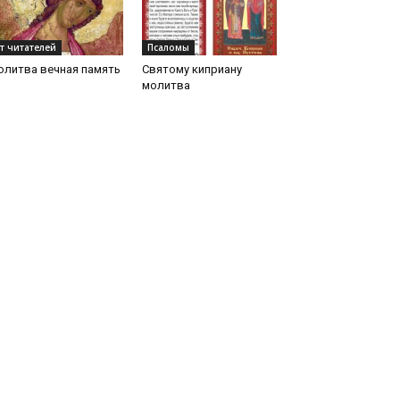
т читателей
Псаломы
олитва вечная память
Святому киприану
молитва