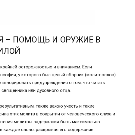
РУЖИЕ В БОРЬБЕ С НЕЧИСТОЙ СИЛОЙ
 – ПОМОЩЬ И ОРУЖИЕ В
ЗАЩИТЫ ОТ НЕЧИСТОЙ СИЛЫ
СИЛОЙ
 крайней осторожностью и вниманием. Если
 задержание
нсофия, у которого был целый сборник (молитвослов)
е игнорировать предупреждения о том, что читать
 священника или духовного отца.
овании молитвы
результативным, также важно учесть и такие
сила этих молитв в сокрытии от человеческого слуха и
, но…
т чтения молитвы задержания быть максимально
в каждое слово, раскрывая его содержание.