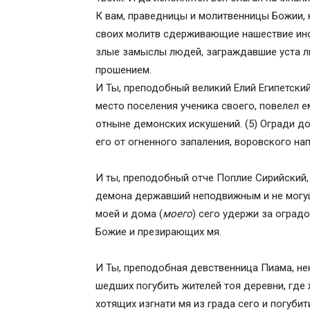
К вам, праведницы и молитвенницы Божии,
своих молитв сдерживающие нашествие ин
злые замыслы людей, заграждавшие уста л
прошением.
И Ты, преподобный великий Елий Египетски
место поселения ученика своего, повелел 
отныне демонских искушений. (5) Огради дом
его от огненного запаления, воровского нап
И ты, преподобный отче Поплие Сирийский
демона державший неподвижным и не могущи
моей и дома (
моего
) сего удержи за оград
Божие и презирающих мя.
И Ты, преподобная девственница Пиама, н
шедших погубить жителей тоя деревни, где 
хотящих изгнати мя из града сего и погубит