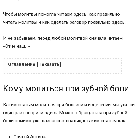
Чтобы молитвы помогла читаем здесь, как правильно
читать молитвы и как сделать заговор правильно здесь.
И не забываем, перед любой молитвой сначала читаем
«Отче наш…»
Оглавление [Показать]
Молитва Антипе Пергамскому от зубной боли
Кому молиться при зубной боли
Молитва от зубной боли Матроне Московской
Молитва перед иконой Богородицы
«Скоропослушница» от боли в зубах
Каким святым молиться при болезни и исцелении, мы уже ни
Кому молиться при зубной боли
один раз говорили здесь. Можно обращаться при зубной
Молитва от зубной боли Святому Антипу
боли помимо уже названных святых, к таким святым как:
Молитва при зубной боли Пресвятой
Богородице
Святой Антипа;