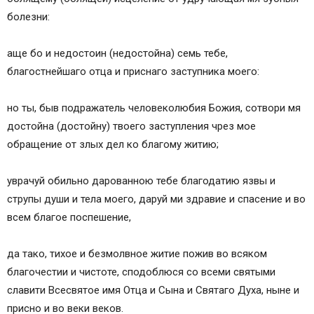
болезни:
аще бо и недостоин (недостойна) семь тебе,
благостнейшаго отца и приснаго заступника моего:
но ты, быв подражатель человеколюбия Божия, сотвори мя
достойна (достойну) твоего заступления чрез мое
обращение от злых дел ко благому житию;
уврачуй обильно дарованною тебе благодатию язвы и
струпы души и тела моего, даруй ми здравие и спасение и во
всем благое поспешение,
да тако, тихое и безмолвное житие пожив во всяком
благочестии и чистоте, сподоблюся со всеми святыми
славити Всесвятое имя Отца и Сына и Святаго Духа, ныне и
присно и во веки веков.