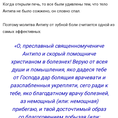
Видео молитва от зубной боли
Когда открыли печь, то все были удивлены тем, что тело
Молитва от зубной боли
Антипа не было сожжено, он словно спал.
Молитва святому Антипе от зубной боли
Сильная молитва от зубной боли Матроне
Поэтому молитва Антипу от зубной боли считается одной из
Московской
самых эффективных.
Молитва от зубной боли у детей (молочные
зубы, первые зубы)
«О, преславный священномучениче
Молитва от зубной боли для взрослых
Антипо и скорый помощниче
Как читать молитву, чтобы унять зубную боль
христианом в болезнех! Верую от всея
Православные молитвы: чудесная помощь от
души и помышления, яко дадеся тебе
зубной боли
от Господа дар болящия врачевати и
Кому молиться?
разслабленныя укрепляти, сего ради к
Святой Антипа
тебе, яко благодатному врачу болезней,
Пресвятая Богородица
Матрона Московская
аз немощный (или: немощная)
Если зуб болит у ребенка
прибегаю, и твой досточтимый образ
Православная молитва от зубной боли Матроне
со благоговением лобызая (или: