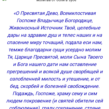
«О Пресвятая Дево, Всемилостивая
Госпоже Владычице Богородице,
Живоносный Источник Твой, целебные
дары на здравие душ и телес наших и на
спасение миру точащий, подала еси нам,
темже благодарни сущи усердно молим
Тя, Царице Пресвятой, моли Сына Твоего
и Бога нашего дати нам оставление
прегрешений и всякой душе сворбящей и
озлобленней милость и утешение, и от
бед, скорбей и болезней свобождение.
Подаждь, Госпоже, храму сему и сим
людем покровение (и святей обители сей
соблюдение), граду сохранение, стране