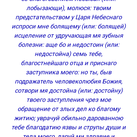
Московской
лобызающи), молюся: твоим
Похожие темы
предстательством у Царя Небеснаго
Предыдущие записи из текущего раздела
испроси мне болящему (или: болящей)
Поделитесь с друзьями
Оставить комментарий
исцеление от удручающая мя зубныя
Заговор от зубной боли: как читать на самого
болезни: аще бо и недостоин (или:
себя
недостойна) семь тебе,
Как действуют заговоры от зубной боли и
благостнейшаго отца и приснаго
когда применяются
заступника моего: но ты, быв
Заговоры от зубной боли
подражатель человеколюбия Божия,
Обряд с кусочком воска
сотвори мя достойна (или: достойну)
Заговоренная вода
Обряд с деревянной палочкой
твоего заступления чрез мое
Обряд с осиновой веточкой
обращение от злых дел ко благому
На первый гром
житию; уврачуй обильно дарованною
Заговор на звезды
тебе благодатию язвы и струпы души и
Обряд с ивой
тела моего, даруй ми здравие и