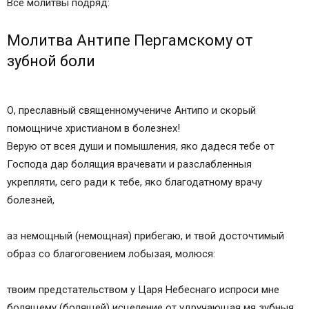
Все молитвы подряд:
Молитва Антипе Пергамскому от
зубной боли
О, преславный священномучениче Антипо и скорый
помощниче христианом в болезнех!
Верую от всея души и помышления, яко дадеся тебе от
Господа дар болящия врачевати и разслабленныя
укрепляти, сего ради к тебе, яко благодатному врачу
болезней,
аз немощный (немощная) прибегаю, и твой досточтимый
образ со благоговением лобызая, молюся:
твоим предстательством у Царя Небеснаго испроси мне
болящему (болящей) исцеление от удручающая мя зубныя