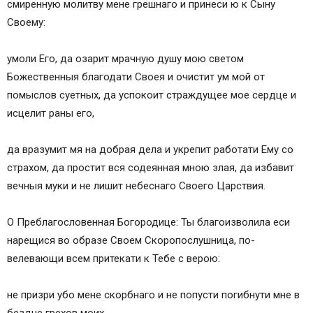
смиренную молитву мене грешнаго и принеси ю к Сыну
Своему:
умоли Его, да озарит мрачную душу мою светом
Божественныя благодати Своея и очистит ум мой от
помыслов суетных, да успокоит страждущее мое сердце и
исцелит раны его,
да вразу­мит мя на добрая дела и укрепит работати Ему со
страхом, да простит вся содеянная мною злая, да избавит
вечныя муки и не лишит небеснаго Своего Царствия.
О Преблагословенная Богородице: Ты благоизволила еси
нарещися во образе Своем Скоропослушница, по-
велевающи всем притекати к Тебе с верою:
не призри убо мене скорбнаго и не попусти погибнути мне в