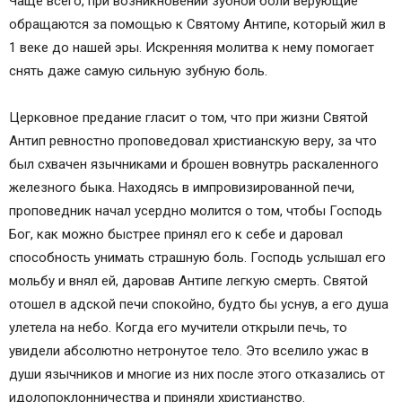
Чаще всего, при возникновении зубной боли верующие
обращаются за помощью к Святому Антипе, который жил в
1 веке до нашей эры. Искренняя молитва к нему помогает
снять даже самую сильную зубную боль.
Церковное предание гласит о том, что при жизни Святой
Антип ревностно проповедовал христианскую веру, за что
был схвачен язычниками и брошен вовнутрь раскаленного
железного быка. Находясь в импровизированной печи,
проповедник начал усердно молится о том, чтобы Господь
Бог, как можно быстрее принял его к себе и даровал
способность унимать страшную боль. Господь услышал его
мольбу и внял ей, даровав Антипе легкую смерть. Святой
отошел в адской печи спокойно, будто бы уснув, а его душа
улетела на небо. Когда его мучители открыли печь, то
увидели абсолютно нетронутое тело. Это вселило ужас в
души язычников и многие из них после этого отказались от
идолопоклонничества и приняли христианство.