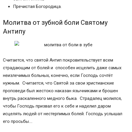
Молитва от зубной боли у детей
Пречистая Богородица.
Заговоры от зубной боли
Заговор от зубной боли на воду от Натальи
Молитва от зубной боли Святому
Степановой
Антипу
Заговор на зубную боль на луну
Заговор на зубную боль в полнолуние
Заговор от зубной боли на осиновый сучок
Заговор от зубной боли на воду
Считается, что святой Антип покровительствует всем
От боли есть верное средство — молитва
страдающим от болей и способен исцелить даже самых
Кому молиться, если внезапно разболелись
неизлечимых больных, конечно, если Господь сочтёт
зубы
нужным. Считается, что Святой за свои христианские
Самая короткая и простая молитва —
проповеди был жестоко наказан язычниками и брошен
обращение к Матроне Московской
внутрь раскаленного медного быка. Страдалец молился,
Вторая, не менее действенная, молитва
чтобы Господь призвал его к себе и наделил даром
Богородице
исцелять людей от нестерпимых болей. Господь услышал
Третья, прошение святому Антипе, считается
его просьбы….
одной из самых мощных молитв