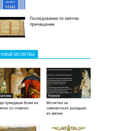
Последование по святом
причащении
НОВЫЕ МОЛИТВЫ
саломы
Разное
да приидеши боже на
Молитва за
емлю со славою
самовольно ушедших
из жизни