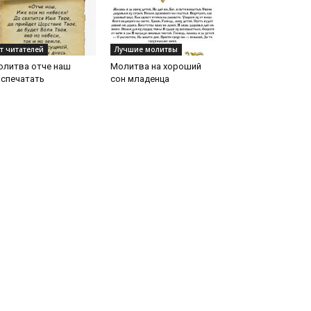
т читателей
Лучшие молитвы
олитва отче наш
Молитва на хороший
аспечатать
сон младенца