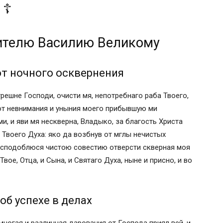
 ☦
еликому
осквернения
 делах
ителю Василию Великому
 бесов
т ночного осквернения
 наветов вражиих
нии и помощи
грешне Господи, очисти мя, непотребнаго раба Твоего,
еликому
 от невнимания и уныния моего прибывшую ми
осквернения
и, и яви мя нескверна, Владыко, за благость Христа
еликому.
 Твоего Духа: яко да возбнув от мглы нечистых
, сподоблюся чистою совестию отверсти скверная моя
Твое, Отца, и Сына, и Святаго Духа, ныне и присно, и во
кого
кого
б успехе в делах
тоуста