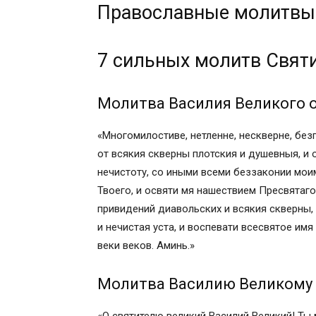
Православные молитвы
7 сильных молитв Святителю Василию В
Молитва Василия Великого от ночного 
Молитва Василию Великому об успехе в
7 сильных молитв Свят
Молитва Василия Великого на изгнание
Молитва Василию Великому о здравии
Молитва Василия Великого о
Молитва святому Василию Великому от
Молитва Василию Великому о заступле
«Многомилостиве, нетленне, нескверне, без
Краткая молитва святителю Василию В
от всякия скверны плотския и душевныя, и
Молитва василия великого от ночного 
нечистоту, со иными всеми беззаконии моим
Сильные молитвы святителю Василию В
Твоего, и освяти мя нашествием Пресвятаго
Популярные молитвы:
привидений диавольских и всякия скверны
Правило от осквернения
и нечистая уста, и воспевати всесвятое имя 
И тропари сия, глас 7
веки веков. Аминь.»
Молитва первая, святого Василия Вели
Молитва вторая, святого Василия Вели
Молитва Василию Великому о
Молитва третья
Молитва четвертая святого Иоанна Зла