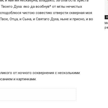
и, и яви мя нескверна, Владыко, за благость Христа
 Твоего Духа: яко да возбнув* от мглы нечистых
, сподоблюся чистою совестию отверсти скверная моя
О
Твое, Отца, и Сына, и Святаго Духа, ныне и присно, и во
М
р
ликого от ночного осквернения с несколькими
санием и картинками.