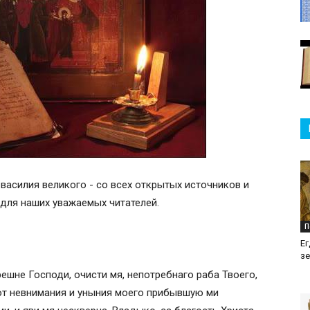
василия великого - со всех открытых источников и
u для наших уважаемых читателей.
П
Ег
з
решне Господи, очисти мя, непотребнаго раба Твоего,
 от невнимания и уныния моего прибывшую ми