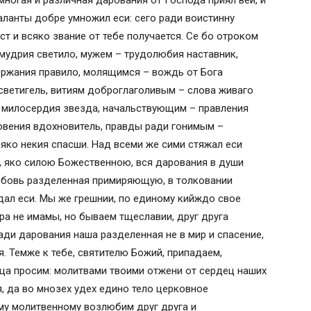
многая и различная дарования от Господа приял вей, и
це
таланты добре умножил еси: сего ради воистинну
итается священниками, а не мирянами)
ст и всяко звание от тебе получается. Се бо отроком
мудрия светило, мужем – трудолюбия наставник,
ержания правило, молящимся – вождь от Бога
светигель, витиям доброглаголивым – слова живаго
 милосердия звезда, начальствующим – правления
овения вдохновитель, правды ради гонимым –
всяко некия спасши. Над всеми же сими стяжал еси
ю, яко силою Божественною, вся дарования в души
любовь разделенная примиряющую, в толковании
ал еси. Мы же грешнии, по единому кийждо свое
ра не имамы, но бываем тщеславии, друг друга
ади дарования наша разделенная не в мир и спасение,
. Темже к тебе, святителю Божий, припадаем,
ца просим: молитвами твоими отжени от сердец наших
, да во мнозех удех едино тело церковное
му молитвенному возлюбим друг друга и