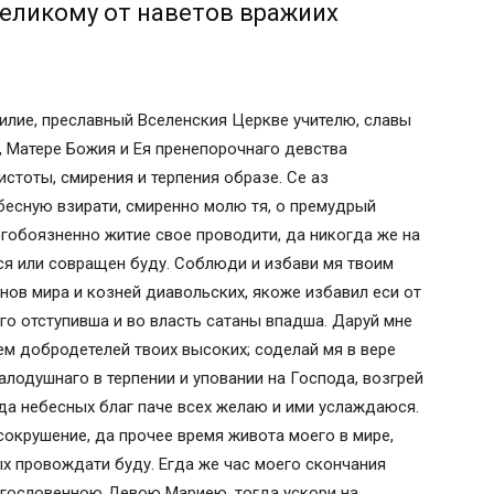
еликому от наветов вражиих
силие, преславный Вселенския Церкве учителю, славы
 Матере Божия и Ея пренепорочнаго девства
стоты, смирения и терпения образе. Се аз
есную взирати, смиренно молю тя, о премудрый
огобоязненно житие свое проводити, да никогда же на
ся или совращен буду. Соблюди и избави мя твоим
ов мира и козней диавольских, якоже избавил еси от
го отступивша и во власть сатаны впадша. Даруй мне
м добродетелей твоих высоких; соделай мя в вере
алодушнаго в терпении и уповании на Господа, возгрей
да небесных благ паче всех желаю и ими услаждаюся.
сокрушение, да прочее время живота моего в мире,
х провождати буду. Егда же час моего скончания
лагословенною Девою Мариею, тогда ускори на