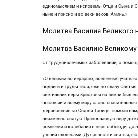
единомыслием и исповемы Отца и Сына и С
ныне и присно и во веки веков. Аминь.»
Молитва Василия Великого н
Молитва Василию Великому 
От трудноизлечимых заболеваний, о помощи
«О великий во иерарсех, вселенныя учител
подвиги и труды твоя, яже во славу Святыя
светильник веры Христовы на земли был ес
попаляяй и всему миру слово спасительныя
дерзновение ко Святей Троице, помози нам
неизменно святую Православную веру до ко
сомнений и колебания в вере соблюди, да 
учений словесами. Дух ревности святыя, е