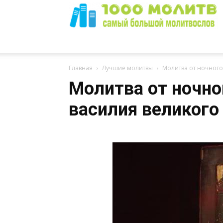
1000
Главная
Лучшие молитвы
Молитва от ночного
Молитва от ночно
василия великого
Молитв