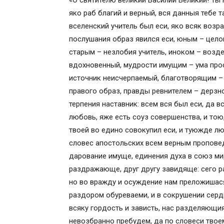
«О святителю великий Василий Великий! Ты 
Молитва пятая, ко Пресвятой Богороди
яко раб благий и верный, вся данныя тебе 
Молитва от осквернения (эта молитва ч
вселенский учитель был еси, яко всяк возра
послушания образ явился еси, юным – цело
старым – незлобия учитель, иноком – возд
вдохновенный, мудрости имущим – ума про
источник неисчерпаемый, благотворящим –
правого образ, правды ревнителем – дерзн
терпения наставник: всем вся был еси, да 
любовь, яже есть соуз совершенства, и то
твоей во едино совокупил еси, и туюжде 
словес апостольских всем верным проповед
дарование имуще, единения духа в союз ми
раздражающе, друг другу завидяще: сего р
но во вражду и осуждение нам преложишася
раздором обуреваеми, и в сокрушении серд
всяку гордость и зависть, нас разделяющия
невозбранно пребудем, да по словеси твое