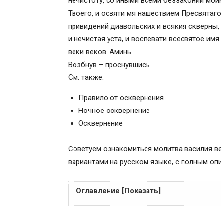
нечистоту, со иными всеми беззаконии моим
Твоего, и освяти мя нашествием Пресвятаго
привидений диавольских и всякия скверны
и нечистая уста, и воспевати всесвятое имя 
веки веков. Аминь.
Возбнув – проснувшись
См. также:
Правило от осквернения
Ночное осквернение
Осквернение
Советуем ознакомиться молитва василия ве
вариантами на русском языке, с полным опи
Оглавление [Показать]
Православные молитвы ☦