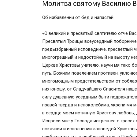
Молитва святому Василию В
Об избавлении от бед и напастей.
«О великий и пресвятый святителю отче Ва
Пресвятыя Троицы всеусердный поборниче,
предызбранный исповедниче, пресветлый чи
многогрешный и недостойный на высоту неб
Церкве Христовы учителю, научи мя тако б
путь, Божиим повелением противен, уклоню
многомощным предстательством от соблазн
них юношу, от Сладчайшаго Спасителя наше
силу душевную усердным быти подражателе
правей тверда и непоколебима, укрепи мя м
в сердце моем истинную Христову любовь, 
Испроси мне у Господа искреннее о гресех 
покаянии и исполнении заповедей Христовы
приблизится, ты, о преблагий отче, с Преб