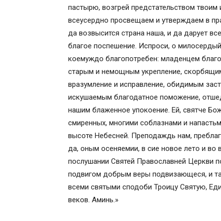
пастырю, возгрей предстательством твоим и
всеусердно просвещаем и утверждаем в пра
да возвысится страна наша, и да дарует вс
благое поспешение. Испроси, о милосердый 
коемуждо благопотребен: младенцем благо
старым и немощным укрепление, скорбящи
вразумление и исправление, обидимым зас
искушаемым благодатное поможение, отшед
нашим блаженное упокоение. Ей, святче Бож
смиренных, многими соблазнами и напастьм
высоте Небесней. Преподаждь нам, преблаги
да, оным осеняемии, в сие новое лето и во 
послушании Святей Православней Церкви п
подвигом добрым веры подвизающеся, и та
всеми святыми сподоби Троицу Святую, Еди
веков. Аминь.»