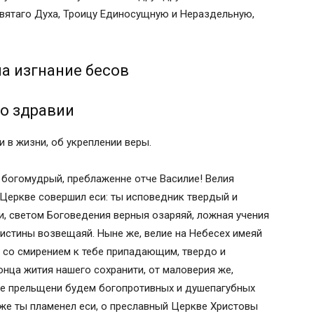
вятаго Духа, Троицу Единосущную и Нераздельную,
а изгнание бесов
о здравии
 в жизни, об укреплении веры.
ю богомудрый, преблаженне отче Василие! Велия
 Церкве совершил еси: ты исповедник твердый и
и, светом Боговедения верныя озаряяй, ложная учения
 истины возвещаяй. Ныне же, велие на Небесех имеяй
, со смирением к тебе припадающим, твердо и
нца жития нашего сохранити, от маловерия же,
не прельщени будем богопротивных и душепагубных
юже ты пламенел еси, о преславный Церкве Христовы