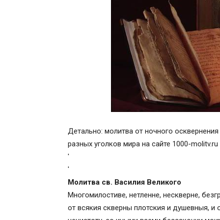
Детально: молитва от ночного осквернения 
разных уголков мира на сайте 1000-molitv.r
'
'
Молитва св. Василия Великого
Многомилостиве, нетленне, нескверне, безг
от всякия скверны плотския и душевныя, и