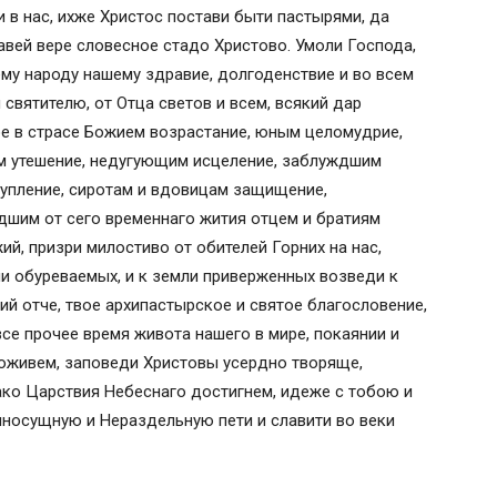
 в нас, ихже Христос постави быти пастырями, да
вей вере словесное стадо Христово. Умоли Господа,
ему народу нашему здравие, долгоденствие и во всем
святителю, от Отца светов и всем, всякий дар
е в страсе Божием возрастание, юным целомудрие,
м утешение, недугующим исцеление, заблуждшим
тупление, сиротам и вдовицам защищение,
шим от сего временнаго жития отцем и братиям
ий, призри милостиво от обителей Горних на нас,
и обуреваемых, и к земли приверженных возведи к
й отче, твое архипастырское и святое благословение,
все прочее время живота нашего в мире, покаянии и
оживем, заповеди Христовы усердно творяще,
ко Царствия Небеснаго достигнем, идеже с тобою и
носущную и Нераздельную пети и славити во веки