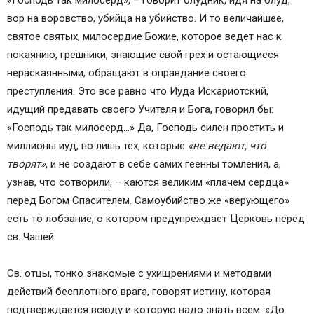
«Господь так милосерд», – говорит блудник, идя на блуд,
вор на воровство, убийца на убийство. И то величайшее,
святое святых, милосердие Божие, которое ведет нас к
покаянию, грешники, знающие свой грех и остающиеся
нераскаянными, обращают в оправдание своего
преступления. Это все равно что Иуда Искариотский,
идущий предавать своего Учителя и Бога, говорил бы:
«Господь так милосерд…» Да, Господь силен простить и
миллионы иуд, но лишь тех, которые
«не ведают, что
творят»
, и не создают в себе самих геенны томления, а,
узнав, что сотворили, – каются великим «плачем сердца»
перед Богом Спасителем. Самоубийство же «верующего»
есть то лобзание, о котором предупреждает Церковь перед
св. Чашей.
Св. отцы, тонко знакомые с ухищрениями и методами
действий бесплотного врага, говорят истину, которая
подтверждается всюду и которую надо знать всем: «До