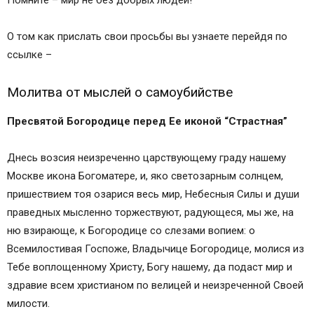
Помните – мир не без добрых людей!
О том как прислать свои просьбы вы узнаете перейдя по
ссылке –
Молитва от мыслей о самоубийстве
Пресвятой Богородице перед Ее иконой “Страстная”
Днесь возсия неизреченно царствующему граду нашему
Москве икона Богоматере, и, яко светозарным солнцем,
пришествием тоя озарися весь мир, Небесныя Силы и души
праведных мысленно торжествуют, радующеся, мы же, на
ню взирающе, к Богородице со слезами вопием: о
Всемилостивая Госпоже, Владычице Богородице, молися из
Тебе воплощенному Христу, Богу нашему, да подаст мир и
здравие всем христианом по велицей и неизреченной Своей
милости.