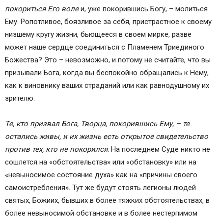
покориться Его воле
и, уже покорившись Богу, – молиться
Ему. Ропотливое, боязливое за себя, пристрастное к своему
низшему кругу жизни, бьющееся в своем мирке, разве
может наше сердце соединиться с Пламенем Триединого
Божества? Это – невозможно, и потому не считайте, что вы
призывали Бога, когда вы беспокойно обращались к Нему,
как к виновнику ваших страданий или как равнодушному их
зрителю.
Те, кто призвал Бога, Творца, покорившись Ему, – те
остались живы, и их жизнь есть открытое свидетельство
против тех, кто не покорился
. На последнем Суде никто не
сошлется на «обстоятельства» или «обстановку» или на
«невыносимое состояние духа» как на «причины своего
самоистребления». Тут же будут стоять легионы людей
святых, Божиих, бывших в более тяжких обстоятельствах, в
более невыносимой обстановке и в более нестерпимом