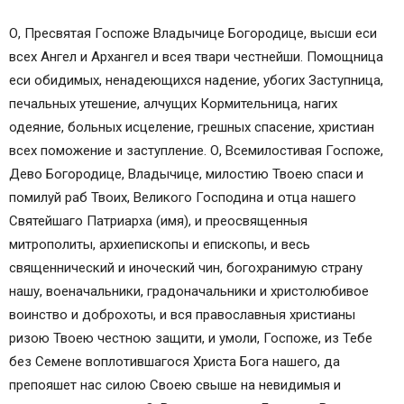
О, Пресвятая Госпоже Владычице Богородице, высши еси
всех Ангел и Архангел и всея твари честнейши. Помощница
еси обидимых, ненадеющихся надение, убогих Заступница,
печальных утешение, алчущих Кормительница, нагих
одеяние, больных исцеление, грешных спасение, христиан
всех поможение и заступление. О, Всемилостивая Госпоже,
Дево Богородице, Владычице, милостию Твоею спаси и
помилуй раб Твоих, Великого Господина и отца нашего
Святейшаго Патриарха (имя), и преосвященныя
митрополиты, архиепископы и епископы, и весь
священнический и иноческий чин, богохранимую страну
нашу, военачальники, градоначальники и христолюбивое
воинство и доброхоты, и вся православныя христианы
ризою Твоею честною защити, и умоли, Госпоже, из Тебе
без Семене воплотившагося Христа Бога нашего, да
препояшет нас силою Своею свыше на невидимыя и