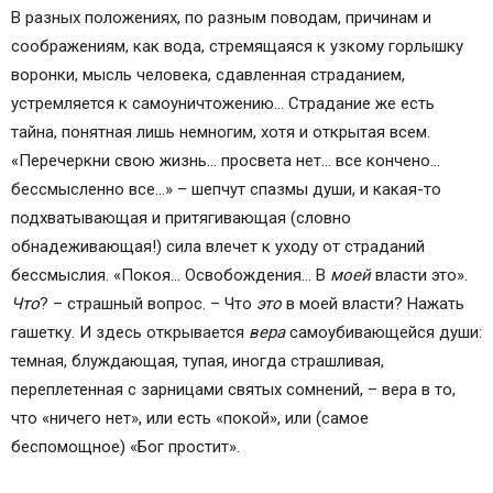
В разных положениях, по разным поводам, причинам и
соображениям, как вода, стремящаяся к узкому горлышку
воронки, мысль человека, сдавленная страданием,
устремляется к самоуничтожению… Страдание же есть
тайна, понятная лишь немногим, хотя и открытая всем.
«Перечеркни свою жизнь… просвета нет… все кончено…
бессмысленно все…» – шепчут спазмы души, и какая-то
подхватывающая и притягивающая (словно
обнадеживающая!) сила влечет к уходу от страданий
бессмыслия. «Покоя… Освобождения… В
моей
власти это».
Что
? – страшный вопрос. – Что
это
в моей власти? Нажать
гашетку. И здесь открывается
вера
самоубивающейся души:
темная, блуждающая, тупая, иногда страшливая,
переплетенная с зарницами святых сомнений, – вера в то,
что «ничего нет», или есть «покой», или (самое
беспомощное) «Бог простит».