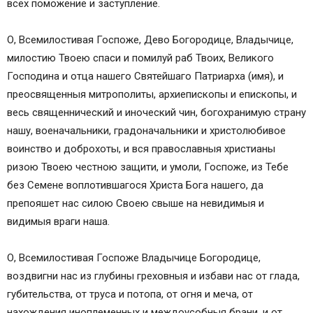
всех поможение и заступление.
О, Всемилостивая Госпоже, Дево Богородице, Владычице,
милостию Твоею спаси и помилуй раб Твоих, Великого
Господина и отца нашего Святейшаго Патриарха (имя), и
преосвященныя митрополиты, архиепископы и епископы, и
весь священнический и иноческий чин, богохранимую страну
нашу, военачальники, градоначальники и христолюбивое
воинство и доброхоты, и вся православныя христианы
ризою Твоею честною защити, и умоли, Госпоже, из Тебе
без Семене воплотившагося Христа Бога нашего, да
препояшет нас силою Своею свыше на невидимыя и
видимыя враги наша.
О, Всемилостивая Госпоже Владычице Богородице,
воздвигни нас из глубины греховныя и избави нас от глада,
губительства, от труса и потопа, от огня и меча, от
нахождения иноплеменных и междоусобныя брани, и от