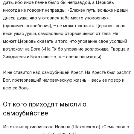
дать, ибо иное пение было бы неправдой, а Церковь
никогда не говорит неправды. «Блажен путь, воньже идеши
днесь душе, яко уготовися тебе место упокоения»
(прокимен погребения), – не может сказать Церковь, зная
весь ужас души, самовольно оторвавшейся от тела. Не
может Церковь сказать и того, что упование свое усопший
возложил на Бога («На Тя бо упование возложиша, Творца и
Зиждителя и Бога нашего…» – слова панихиды).
И не ставится над самоубийцей Крест. На Кресте был распят
Бог, претерпевший человеческую жизнь – весь ее позор и
всю ее боль.
От кого приходят мысли о
самоубийстве
Из статьи архиепископа Иоанна (Шаховского) «Семь слов о