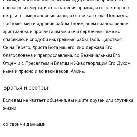
напрасныя смерти, и от нападения вражия, и от тлетворных
ветр, и от смертоносныя язвы, и от всякаго зла. Подаждь,
Госпоже, мир и здравие рабом Твоим, всем православным
христианом, и просвети им ум и очи сердечныя, еже ко
спасению, и сподоби ны, грешныя рабы Твоя, Царствия
Сына Твоего, Христа Бога нашего, яко держава Его
благословена и препрославлена, со Безначальным Его
Отцем и с Пресвятым и Благим и Животворящим Его Духом,
ныне и присно и во веки веков. Аминь.
Братья и сестры!
Если вам не хватает общения, вы ищите друзей или спутника
жизни
со своими данными