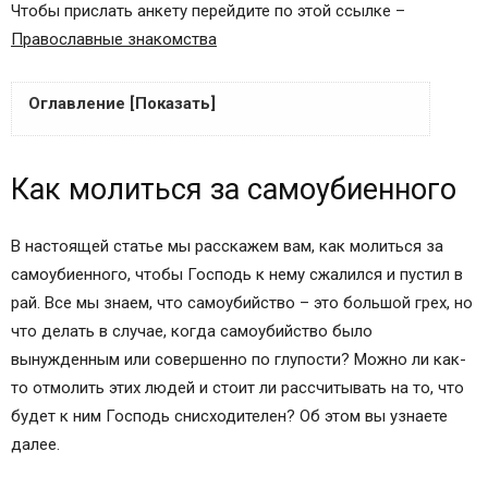
Чтобы прислать анкету перейдите по этой ссылке –
Православные знакомства
Оглавление [Показать]
Братья и сестры!
Как молиться за самоубиенного
Братья и сестры!
Братья и сестры!
Молитва от мыслей о самоубийстве
В настоящей статье мы расскажем вам, как молиться за
Братья и сестры!
самоубиенного, чтобы Господь к нему сжалился и пустил в
Как молиться за самоубиенного
рай. Все мы знаем, что самоубийство – это большой грех, но
Что происходит с самоубийцами после смерти?
что делать в случае, когда самоубийство было
В каких случая самоубийца может быть прощен
вынужденным или совершенно по глупости? Можно ли как-
Господом?
то отмолить этих людей и стоит ли рассчитывать на то, что
Как молиться за самоубиенного ребенка?
будет к ним Господь снисходителен? Об этом вы узнаете
Как молиться за самоубиенного родителя?
далее.
О грехе самоубийства и самоубийцах