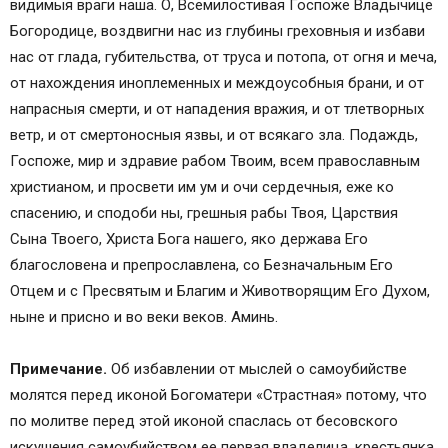
видимыя враги наша. О, Всемилостивая Госпоже Владычице
Богородице, воздвигни нас из глубины греховныя и избави
нас от глада, губительства, от труса и потопа, от огня и меча,
от нахождения иноплеменных и междоусобныя брани, и от
напрасныя смерти, и от нападения вражия, и от тлетворных
ветр, и от смертоносныя язвы, и от всякаго зла. Подаждь,
Госпоже, мир и здравие рабом Твоим, всем православным
христианом, и просвети им ум и очи сердечныя, еже ко
спасению, и сподоби ны, грешныя рабы Твоя, Царствия
Сына Твоего, Христа Бога нашего, яко держава Его
благословена и препрославлена, со Безначальным Его
Отцем и с Пресвятым и Благим и Животворящим Его Духом,
ныне и присно и во веки веков. Аминь.
Примечание.
Об избавлении от мыслей о самоубийстве
молятся перед иконой Богоматери «Страстная» потому, что
по молитве перед этой иконой спаслась от бесовского
искушения самоубийством ее первая владелица, крестьянка