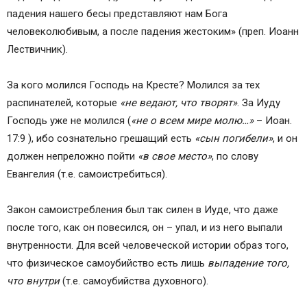
падения нашего бесы представляют нам Бога
человеколюбивым, а после падения жестоким» (преп. Иоанн
Лествичник).
За кого молился Господь на Кресте? Молился за тех
распинателей, которые
«не ведают, что творят»
. За Иуду
Господь уже не молился (
«не о всем мире молю…»
– Иоан.
17:9 ), ибо сознательно грешащий есть
«сын погибели»
, и он
должен непреложно пойти
«в свое место»
, по слову
Евангелия (т.е. самоистребиться).
Закон самоистребления был так силен в Иуде, что даже
после того, как он повесился, он – упал, и из него выпали
внутренности. Для всей человеческой истории образ того,
что физическое самоубийство есть лишь
выпадение того,
что внутри
(т.е. самоубийства духовного).