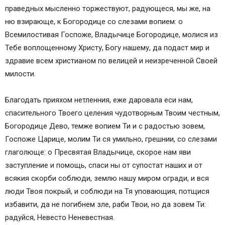
праведных мысленно торжествуют, радующеся, мы же, на
ню взирающе, к Богородице со слезами вопием: о
Всемилостивая Госпоже, Владычице Богородице, молися из
Тебе воплощенному Христу, Богу нашему, да подаст мир и
здравие всем христианом по велицей и неизреченной Своей
милости.
Благодать прияхом нетленния, еже даровала еси нам,
спасительного Твоего целения чудотворным Твоим честным,
Богородице Дево, темже вопием Ти и с радостью зовем,
Госпоже Царице, молим Ти ся умильно, грешнии, со слезами
глаголюще: о Пресвятая Владычице, скорое нам яви
заступление и помощь, спаси ны от супостат наших и от
всякия скорби соблюди, землю нашу миром огради, и вся
люди Твоя покрый, и соблюди на Тя уповающия, потщися
избавити, да не погибнем зле, раби Твои, но да зовем Ти:
радуйся, Невесто Неневестная.