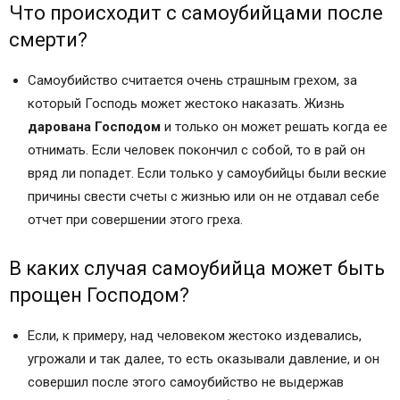
Содержание
Что происходит с самоубийцами после
I. Мысль о самоубийстве
смерти?
Поваленный крест
От кого приходят мысли о самоубийстве
Самоубийство считается очень страшным грехом, за
Пути Промысла Божия
который Господь может жестоко наказать. Жизнь
Мысли о самоубийстве обычно посещают
дарована Господом
и только он может решать когда ее
пребывающих в бесовской прелести
отнимать. Если человек покончил с собой, то в рай он
Предотвращение самоубийства
вряд ли попадет. Если только у самоубийцы были веские
Одна из главных причин самоубийства –
причины свести счеты с жизнью или он не отдавал себе
неверие
отчет при совершении этого греха.
II. Можно ли молиться за самоубийц?
«Милость должна сретаться с истиною»
В каких случая самоубийца может быть
Можно ли молиться за души самоубийц?
прощен Господом?
Наставления, как молиться о самоубийцах
Если, к примеру, над человеком жестоко издевались,
угрожали и так далее, то есть оказывали давление, и он
совершил после этого самоубийство не выдержав