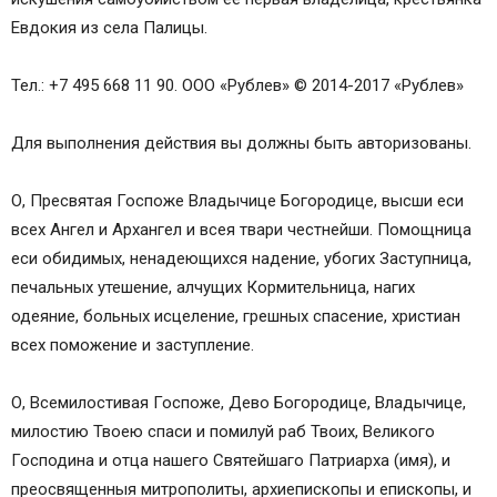
Евдокия из села Палицы.
Тел.: +7 495 668 11 90. ООО «Рублев» © 2014-2017 «Рублев»
Для выполнения действия вы должны быть авторизованы.
О, Пресвятая Госпоже Владычице Богородице, высши еси
всех Ангел и Архангел и всея твари честнейши. Помощница
еси обидимых, ненадеющихся надение, убогих Заступница,
печальных утешение, алчущих Кормительница, нагих
одеяние, больных исцеление, грешных спасение, христиан
всех поможение и заступление.
О, Всемилостивая Госпоже, Дево Богородице, Владычице,
милостию Твоею спаси и помилуй раб Твоих, Великого
Господина и отца нашего Святейшаго Патриарха (имя), и
преосвященныя митрополиты, архиепископы и епископы, и