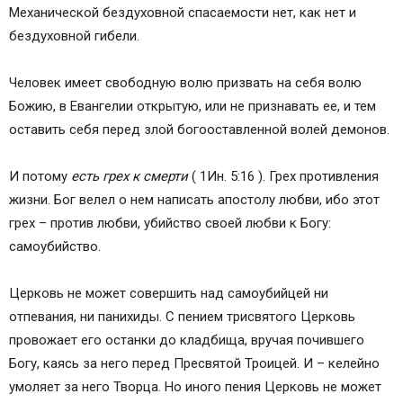
Механической бездуховной спасаемости нет, как нет и
бездуховной гибели.
Человек имеет свободную волю призвать на себя волю
Божию, в Евангелии открытую, или не признавать ее, и тем
оставить себя перед злой богооставленной волей демонов.
И потому
есть грех к смерти
( 1Ин. 5:16 ). Грех противления
жизни. Бог велел о нем написать апостолу любви, ибо этот
грех – против любви, убийство своей любви к Богу:
самоубийство.
Церковь не может совершить над самоубийцей ни
отпевания, ни панихиды. С пением трисвятого Церковь
провожает его останки до кладбища, вручая почившего
Богу, каясь за него перед Пресвятой Троицей. И – келейно
умоляет за него Творца. Но иного пения Церковь не может