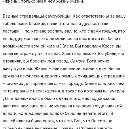
«жизнь», только иная, чем жизнь Жизни.
Бедные страдальцы самоубийцы! Как ответственны за вашу
гибель ваши близкие, ваши отцы, ваши друзья, ваши
пастыри, – те, кто вас воспитывал, те, кто с вами грешил, кто
не поддержал вас, кто не молился за вас, когда вы были в
возможности вечной жизни Жизни. Вы повалили Крест, вы
свергли страждущего за вас Христа на землю. Вы убили, вы
отравили, вы бросили под поезд
Самого Бога
: вечно
живущую в вас Жизнь – неизреченной любви к вам. Вы не
приняли искупления, кратких земных очищающих страданий
– сладких для принявшего, – о, гораздо более сладких, чем
те призрачные наслаждения, в тоске по которым вы умерли.
Да,
в вашей власти
было сделать это, как подсказала,
шепнула вам сила зла, не имевшая над вами тогда никакой
власти, но
в вашей же власти
было не делать этого. В
вашей власти было знать, что есть Бог, что Он есть не
только высшее выражение Правды и Справедливости,