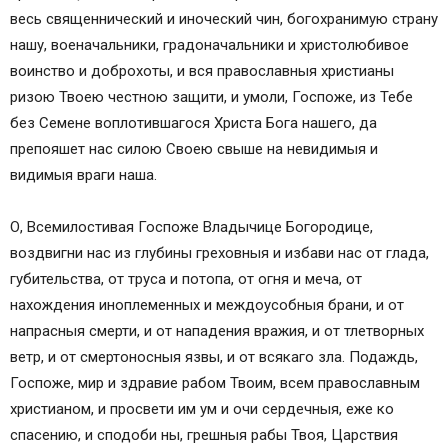
весь священнический и иноческий чин, богохранимую страну
нашу, военачальники, градоначальники и христолюбивое
воинство и доброхоты, и вся православныя христианы
ризою Твоею честною защити, и умоли, Госпоже, из Тебе
без Семене воплотившагося Христа Бога нашего, да
препояшет нас силою Своею свыше на невидимыя и
видимыя враги наша.
О, Всемилостивая Госпоже Владычице Богородице,
воздвигни нас из глубины греховныя и избави нас от глада,
губительства, от труса и потопа, от огня и меча, от
нахождения иноплеменных и междоусобныя брани, и от
напрасныя смерти, и от нападения вражия, и от тлетворных
ветр, и от смертоносныя язвы, и от всякаго зла. Подаждь,
Госпоже, мир и здравие рабом Твоим, всем православным
христианом, и просвети им ум и очи сердечныя, еже ко
спасению, и сподоби ны, грешныя рабы Твоя, Царствия