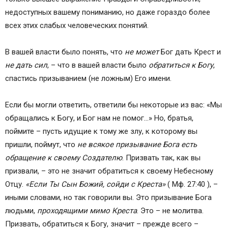
недоступных вашему пониманию, но даже гораздо более
всех этих слабых человеческих понятий.
В вашей власти было понять, что
не может
Бог дать Крест и
не дать сил
, – что в вашей власти было
обратиться к Богу
,
спастись призыванием (не ложным) Его имени.
Если бы могли ответить, ответили бы некоторые из вас: «Мы
обращались к Богу, и Бог нам не помог…» Но, братья,
поймите – пусть идущие к тому же злу, к которому вы
пришли, поймут, что
не всякое призывание Бога есть
обращение к своему Создателю
. Призвать так, как вы
призвали, – это не значит обратиться к своему Небесному
Отцу.
«Если Ты Сын Божий, сойди с Креста»
( Мф. 27:40 ), –
иными словами, но так говорили вы. Это призывание Бога
людьми,
проходящими мимо Креста
. Это – не молитва.
Призвать, обратиться к Богу, значит – прежде всего –