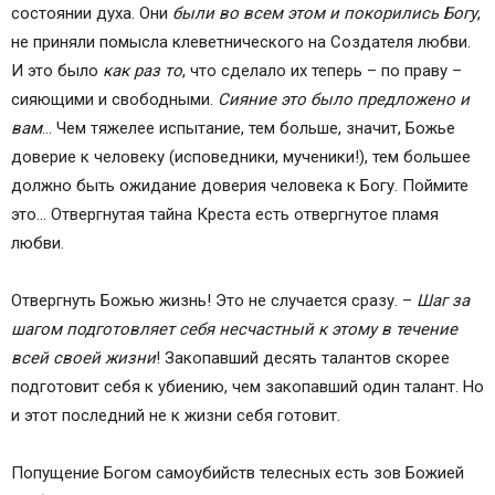
состоянии духа. Они
были во всем этом и покорились Богу
,
не приняли помысла клеветнического на Создателя любви.
И это было
как раз то
, что сделало их теперь – по праву –
сияющими и свободными.
Сияние это было предложено и
вам
… Чем тяжелее испытание, тем больше, значит, Божье
доверие к человеку (исповедники, мученики!), тем большее
должно быть ожидание доверия человека к Богу. Поймите
это… Отвергнутая тайна Креста есть отвергнутое пламя
любви.
Отвергнуть Божью жизнь! Это не случается сразу. –
Шаг за
шагом подготовляет себя несчастный к этому в течение
всей своей жизни
! Закопавший десять талантов скорее
подготовит себя к убиению, чем закопавший один талант. Но
и этот последний не к жизни себя готовит.
Попущение Богом самоубийств телесных есть зов Божией