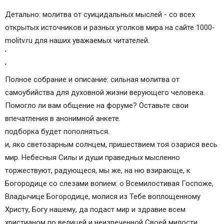
Детально: молитва от суицидальных мыслей - со всех
открытых источников и разных уголков мира на сайте 1000-
molitv.ru для наших уважаемых читателей.
'
'
Полное собрание и описание: сильная молитва от
самоубийства для духовной жизни верующего человека.
Помогло ли вам общение на форуме? Оставьте свои
впечатления в анонимной анкете.
подборка будет пополняться.
и, яко светозарным солнцем, пришествием тоя озарися весь
мир. Небесныя Силы и души праведных мысленно
торжествуют, радующеся, мы же, на ню взирающе, к
Богородице со слезами вопием: о Всемилостивая Госпоже,
Владычице Богородице, молися из Тебе воплощенному
Христу, Богу нашему, да подаст мир и здравие всем
христианом по велицей и неизреченной Своей милости.