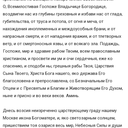
О, Всемилостивая Госпоже Владычице Богородице,
воздвигни нас из глубины греховныя и избави нас от глада,
губительства, от труса и потопа, от огня и меча, от
нахождения иноплеменных и междоусобныя брани, и от
напрасныя смерти, и от нападения вражия, и от тлетворных
ветр, и от смертоносныя язвы, и от всякаго зла. Подаждь,
Госпоже, мир и здравие рабом Твоим, всем православным
христианом, и просвети им ум и очи сердечныя, еже ко
спасению, и сподоби ны, грешныя рабы Твоя, Царствия
Сына Твоего, Христа Бога нашего, яко держава Его
благословена и препрославлена, со Безначальным Его
Отцем и с Пресвятым и Благим и Животворящим Его Духом,
ныне и присно и во веки веков. Аминь.
Днесь возсия неизреченно царствующему граду нашему
Москве икона Богоматере, и, яко светозарным солнцем,
пришествием тоя озарися весь мир, Небесныя Силы и души