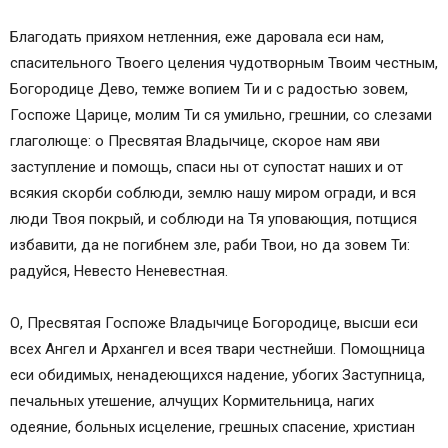
Благодать прияхом нетленния, еже даровала еси нам,
спасительного Твоего целения чудотворным Твоим честным,
Богородице Дево, темже вопием Ти и с радостью зовем,
Госпоже Царице, молим Ти ся умильно, грешнии, со слезами
глаголюще: о Пресвятая Владычице, скорое нам яви
заступление и помощь, спаси ны от супостат наших и от
всякия скорби соблюди, землю нашу миром огради, и вся
люди Твоя покрый, и соблюди на Тя уповающия, потщися
избавити, да не погибнем зле, раби Твои, но да зовем Ти:
радуйся, Невесто Неневестная.
О, Пресвятая Госпоже Владычице Богородице, высши еси
всех Ангел и Архангел и всея твари честнейши. Помощница
еси обидимых, ненадеющихся надение, убогих Заступница,
печальных утешение, алчущих Кормительница, нагих
одеяние, больных исцеление, грешных спасение, христиан