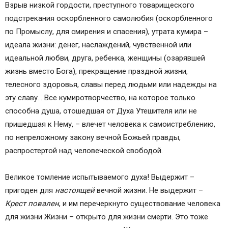
Взрыв низкой гордости, преступного товарищеского
подстрекания оскорбленного самолюбия (оскорбленного
по Промыслу, для смирения и спасения), утрата кумира –
идеала жизни: денег, наслаждений, чувственной или
идеальной любви, друга, ребенка, женщины (озарявшей
жизнь вместо Бога), прекращение праздной жизни,
телесного здоровья, славы перед людьми или надежды на
эту славу… Все кумиротворчество, на которое только
способна душа, отошедшая от Духа Утешителя или не
пришедшая к Нему, – влечет человека к самоистреблению,
по непреложному закону вечной Божьей правды,
распростертой над человеческой свободой.
Великое томление испытываемого духа! Выдержит –
пригоден для
настоящей
вечной жизни. Не выдержит –
Крест повален
, и им перечеркнуто существование человека
для жизни Жизни – открыто для жизни смерти. Это тоже