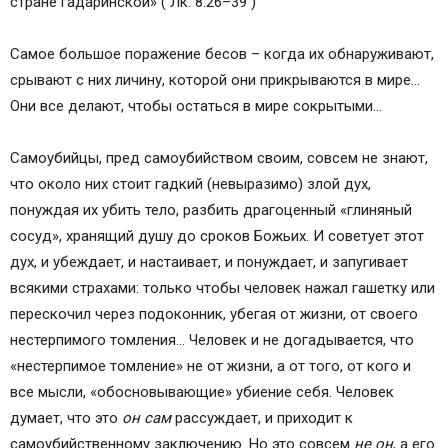
стране гадаринской» ( Лк. 8:26–39 )
Самое большое поражение бесов – когда их обнаруживают,
срывают с них личину, которой они прикрываются в мире…
Они все делают, чтобы остаться в мире сокрытыми…
Самоубийцы, пред самоубийством своим, совсем не знают,
что около них стоит гадкий (невыразимо) злой дух,
понуждая их убить тело, разбить драгоценный «глиняный
сосуд», хранящий душу до сроков Божьих. И советует этот
дух, и убеждает, и настаивает, и понуждает, и запугивает
всякими страхами: только чтобы человек нажал гашетку или
перескочил через подоконник, убегая от жизни, от своего
нестерпимого томления… Человек и не догадывается, что
«нестерпимое томление» не от жизни, а от того, от кого и
все мысли, «обосновывающие» убиение себя. Человек
думает, что это
он сам
рассуждает, и приходит к
самоубийственному заключению. Но это совсем
не он
, а его