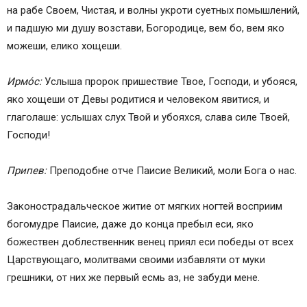
на рабе Своем, Чистая, и волны укроти суетных помышлений,
и падшую ми душу возстави, Богородице, вем бо, вем яко
можеши, елико хощеши.
Ирмо́с:
Услыша пророк пришествие Твое, Господи, и убояся,
яко хощеши от Девы родитися и человеком явитися, и
глаголаше: услышах слух Твой и убояхся, слава силе Твоей,
Господи!
Припев:
Преподобне отче Паисие Великий, моли Бога о нас.
Законострадальческое житие от мягких ногтей восприим
богомудре Паисие, даже до конца пребыл еси, яко
божествен доблественник венец приял еси победы от всех
Царствующаго, молитвами своими избавляти от муки
грешники, от них же первый есмь аз, не забуди мене.