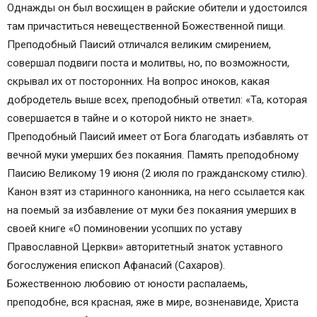
Однажды он был восхищен в райские обители и удостоился
там причаститься невещественной Божественной пищи.
Преподобный Паисий отличался великим смирением,
совершал подвиги поста и молитвы, но, по возможности,
скрывал их от посторонних. На вопрос иноков, какая
добродетель выше всех, преподобный ответил: «Та, которая
совершается в тайне и о которой никто не знает».
Преподобный Паисий имеет от Бога благодать избавлять от
вечной муки умерших без покаяния. Память преподобному
Паисию Великому 19 июня (2 июля по гражданскому стилю).
Канон взят из старинного канонника, на него ссылается как
на поемый за избавление от муки без покаяния умерших в
своей книге «О поминовении усопших по уставу
Православной Церкви» авторитетный знаток уставного
богослужения епископ Афанасий (Сахаров).
Божественною любовию от юности распалаемь,
преподобне, вся красная, яже в мире, возненавиде, Христа