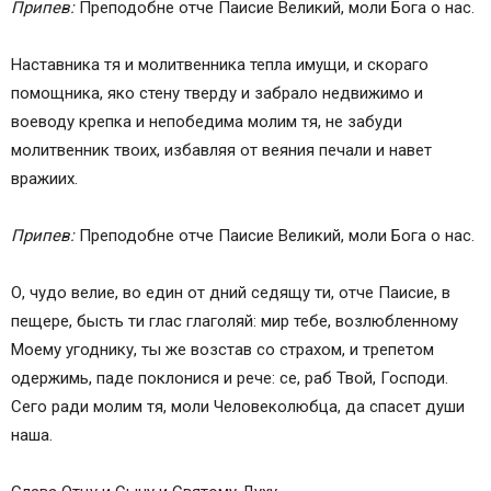
Припев:
Преподобне отче Паисие Великий, моли Бога о нас.
Наставника тя и молитвенника тепла имущи, и скораго
помощника, яко стену тверду и забрало недвижимо и
воеводу крепка и непобедима молим тя, не забуди
молитвенник твоих, избавляя от веяния печали и навет
вражиих.
Припев:
Преподобне отче Паисие Великий, моли Бога о нас.
О, чудо велие, во един от дний седящу ти, отче Паисие, в
пещере, бысть ти глас глаголяй: мир тебе, возлюбленному
Моему угоднику, ты же возстав со страхом, и трепетом
одержимь, паде поклонися и рече: се, раб Твой, Господи.
Сего ради молим тя, моли Человеколюбца, да спасет души
наша.