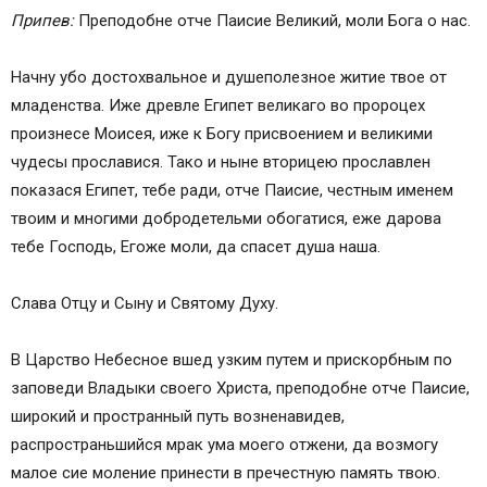
Припев:
Преподобне отче Паисие Великий, моли Бога о нас.
Начну убо достохвальное и душеполезное житие твое от
младенства. Иже древле Египет великаго во пророцех
произнесе Моисея, иже к Богу присвоением и великими
чудесы прославися. Тако и ныне вторицею прославлен
показася Египет, тебе ради, отче Паисие, честным именем
твоим и многими добродетельми обогатися, еже дарова
тебе Господь, Егоже моли, да спасет душа наша.
Слава Отцу и Сыну и Святому Духу.
В Царство Небесное вшед узким путем и прискорбным по
заповеди Владыки своего Христа, преподобне отче Паисие,
широкий и пространный путь возненавидев,
распространьшийся мрак ума моего отжени, да возмогу
малое сие моление принести в пречестную память твою.