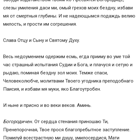
слезы умиления даси ми, омый грехов моих бездну, избави
мя от смертныя глубины. И не надеющымся подаждь велию
милость, и прости им согрешения.
Слава Отцу и Сыну и Святому Духу.
Весь недоумением одержим есмь, егда прииму во уме той
час страшный испытания Судии и Бога, и плачуся и сетую и
рыдаю, поминая бездну зол моих. Темже спаси,
Человеколюбче, молитвами Твоего угодника преподобнаго
Паисия, и избави мя муки, яко Благоутробен.
И ныне и присно и во веки веков. Аминь.
Богородичен.
От сердца стенания приношаю Ти,
Пренепорочная, Твое прося благопребытное заступление.
Помилуй всестрастную ми душу, умилосердися, Мати