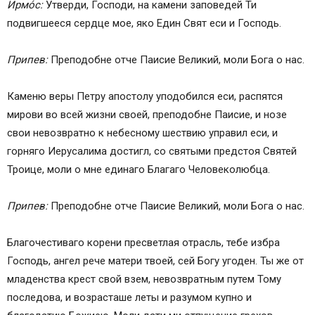
Ирмо́с:
Утверди, Господи, на камени заповедей Ти
подвигшееся сердце мое, яко Един Свят еси и Господь.
Припев:
Преподобне отче Паисие Великий, моли Бога о нас.
Каменю веры Петру апостолу уподобился еси, распятся
мирови во всей жизни своей, преподобне Паисие, и нозе
свои невозвратно к небесному шествию управил еси, и
горняго Иерусалима достигл, со святыми предстоя Святей
Троице, моли о мне единаго Благаго Человеколюбца.
Припев:
Преподобне отче Паисие Великий, моли Бога о нас.
Благочестиваго корени пресветлая отрасль, тебе избра
Господь, ангел рече матери твоей, сей Богу угоден. Ты же от
младенства крест свой взем, невозвратным путем Тому
последова, и возрасташе леты и разумом купно и