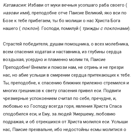
Катавасия:
Избави от муки вечныя усопшаго раба своего (
назови имя
), преподобне отче Паисие Великий, яко вси по
Бозе к тебе прибегаем, ты бо молиши о нас Христа Бога
нашего (
поклон
). Господи, помилуй (
трижды с поклонами
).
Страстей победителя, душам помощника, о всех молебника,
всем спасения ходатая и наставника, из глубины сердца
воздыхая, усердно и пламенно молим тя, Паисие
Преподобне! Внемли и помози нам, не отринь и не презри
нас, но абие услыши в смирении сердца притекающих к тебе.
Ты, преподобне, к спасению ближних прилежно стремился и
многих грешников к свету спасения привел еси. Подвиги
чрезмерные успокоением считал по себе, пречудне, и,
любовью ко Господу всегда горя, явления Христа Спаса
сподобился еси, и Ему, за людей Умершему, любовию
подражая, и об отрекшихся от Христа молился еси. Услыши
нас, Паисие прехвальне, ибо недостойны есмы молитися о