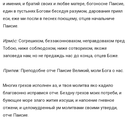
и имения, и братий своих и любве матере, богоносне Паисие,
един в пустынях Богови беседуя разумом, дарования приял
еси, еже ми посли в песнех поющему, отцев начальниче
Паисие.
Ирмо́с:
Согрешихом, беззаконновахом, неправдовахом пред
Тобою, ниже соблюдохом, ниже сотворихом, якоже
заповеда нам, но не предаждь нас до конца, отцев Боже.
Припев:
Преподобне отче Паисие Великий, моли Бога о нас.
Многих грехов исполнен аз, и твоя молитва яко кадило
благовонно исправися отче. Бездну грехов моих потреби, и
буяющее море злаго жития изсуши, и напоение гневное
отжени, и целомудренный ум молитвами своими утверди,
отче Паисие.