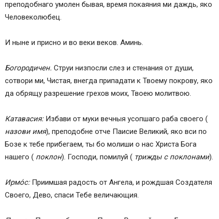
преподобнаго умолен бывая, время покаяния ми даждь, яко
Человеколюбец.
И ныне и присно и во веки веков. Аминь.
Богородичен.
Струи низпосли слез и стенания от души,
сотвори ми, Чистая, внегда припадати к Твоему покрову, яко
да обрящу разрешение грехов моих, Твоею молитвою.
Катавасия:
Избави от муки вечныя усопшаго раба своего (
назови имя
), преподобне отче Паисие Великий, яко вси по
Бозе к тебе прибегаем, ты бо молиши о нас Христа Бога
нашего (
поклон
). Господи, помилуй (
трижды с поклонами
).
Ирмо́с:
Приимшая радость от Ангела, и рождшая Создателя
Своего, Дево, спаси Тебе величающия.