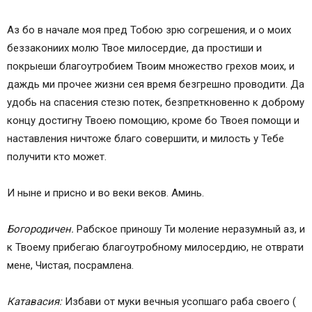
Аз бо в начале моя пред Тобою зрю согрешения, и о моих
беззакониих молю Твое милосердие, да простиши и
покрыеши благоутробием Твоим множество грехов моих, и
даждь ми прочее жизни сея время безгрешно проводити. Да
удобь на спасения стезю потек, безпреткновенно к доброму
концу достигну Твоею помощию, кроме бо Твоея помощи и
наставления ничтоже благо совершити, и милость у Тебе
получити кто может.
И ныне и присно и во веки веков. Аминь.
Богородичен.
Рабское приношу Ти моление неразумный аз, и
к Твоему прибегаю благоутробному милосердию, не отврати
мене, Чистая, посрамлена.
Катавасия:
Избави от муки вечныя усопшаго раба своего (