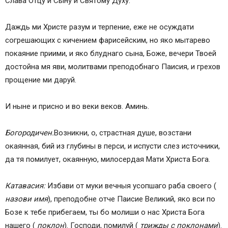
Слава Отцу и Сыну и Святому Духу.
Даждь ми Христе разум и терпение, еже не осуждати
согрешающих с кичением фарисейским, но яко мытарево
покаяние приими, и яко блуднаго сына, Боже, вечери Твоей
достойна мя яви, молитвами преподобнаго Паисия, и грехов
прощение ми даруй.
И ныне и присно и во веки веков. Аминь.
Богородичен.
Возникни, о, страстная душе, возстани
окаянная, бий из глубины в перси, и испусти слез источники,
да тя помилует, окаянную, милосердая Мати Христа Бога.
Катавасия:
Избави от муки вечныя усопшаго раба своего (
назови имя
), преподобне отче Паисие Великий, яко вси по
Бозе к тебе прибегаем, ты бо молиши о нас Христа Бога
нашего (
поклон
). Господи, помилуй (
трижды с поклонами
).