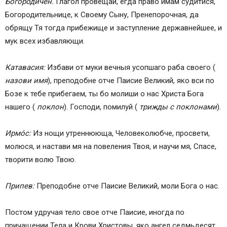
Богородичен.
Глагол провещай, егда право имам судитися,
Богородительнице, к Своему Сыну, Пренепорочная, да
обрящу Тя тогда прибежище и заступление державнейшее, и
мук всех избавляющи.
Катавасия:
Избави от муки вечныя усопшаго раба своего (
назови имя
), преподобне отче Паисие Великий, яко вси по
Бозе к тебе прибегаем, ты бо молиши о нас Христа Бога
нашего (
поклон
). Господи, помилуй (
трижды с поклонами
).
Ирмо́с:
Из нощи утреннююща, Человеколюбче, просвети,
молюся, и настави мя на повеления Твоя, и научи мя, Спасе,
творити волю Твою.
Припев:
Преподобне отче Паисие Великий, моли Бога о нас.
Постом удручая тело свое отче Паисие, иногда по
причащении Тела и Крови Христовы, яко ангел седмьдесят