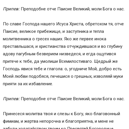
Припев:
Преподобне отче Паисие Великий, моли Бога о нас.
По славе Господа нашего Исуса Христа, обретохом тя, отче
Паисие, великое прибежище, и заступника и тепла
молитвенника о гресех наших. Яко же первее инока
преставльшася, и христианства отчуждившася и во глубину
адову пагубным безверием низведеся, и егда ощутився
притече к тебе, да умолиши Всемилостиваго. Щедрый же
Господь явися тебе и глагола: о, угодниче Мой, добро есть
Моей любви подобяся, печешися о грешных, изволяяй муки
прияти за их избавление.
Припев:
Преподобне отче Паисие Великий, моли Бога о нас.
Принесеся молитва твоя и слезы к Богу, яко благовонный
фимиам, и жертва непорочна и благоприятна, и мене не
забуди ходатайством твоим ко Пресвятей Богородице,