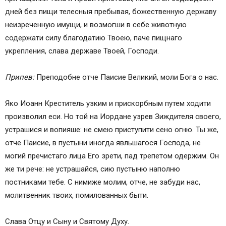
дней без пищи телесныя пребывая, божественную державу
неизреченную имущи, и возмогши в себе животную
содержати силу благодатию Твоею, паче пищнаго
укрепления, слава державе Твоей, Господи.
Припев:
Преподобне отче Паисие Великий, моли Бога о нас.
Яко Иоанн Креститель узким и прискорбным путем ходити
произволил еси. Но той на Иордане узрев Зиждителя своего,
устрашися и вопияше: не смею приступити сено огню. Ты же,
отче Паисие, в пустыни иногда явльшагося Господа, не
могий пречистаго лица Его зрети, пад трепетом одержим. Он
же ти рече: не устрашайся, сию пустыню наполню
постниками тебе. С нимиже молим, отче, не забуди нас,
молитвенник твоих, помилованных быти.
Слава Отцу и Сыну и Святому Духу.