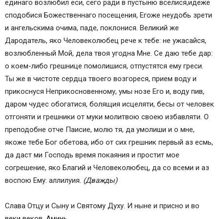
единаго возлюбил еси, сего ради в пустыню вселися,идеже
сподобися Божественнаго посещения, Егоже неудобь зрети
и ангельскима очима, паде, поклонися. Великий же
Дародатель, яко Человеколюбец рече к тебе: не ужасайся,
возлюбленный Мой, дела твоя угодна Мне. Се даю тебе дар:
о коем-либо грешнице помолишися, отпустятся ему греси.
Ты же в чистоте сердца твоего возгореся, прием воду и
прикоснуся Неприкосновенному, умы нозе Его и, воду пив,
даром чудес обогатися, болящия исцеляти, бесы от человек
отгоняти и грешники от муки молитвою своею избавляти. О
преподобне отче Паисие, молю тя, да умолиши и о мне,
якоже тебе Бог обетова, ибо от сих грешник первый аз есмь,
да даст ми Господь время покаяния и простит мое
согрешение, яко Благий и Человеколюбец, да со всеми и аз
воспою Ему: аллилуия.
(Дважды)
Слава Отцу и Сыну и Святому Духу. И ныне и присно и во
веки веков. Аминь.