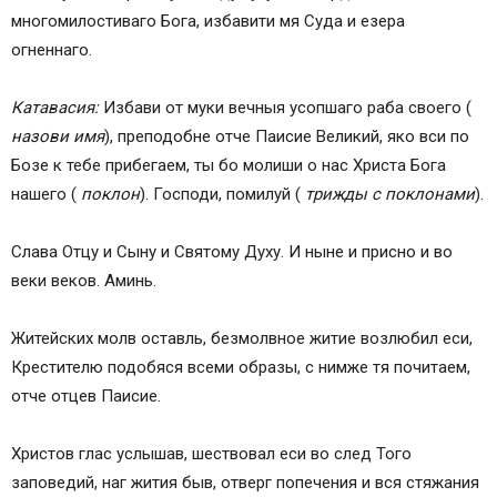
многомилостиваго Бога, избавити мя Суда и езера
огненнаго.
Катавасия:
Избави от муки вечныя усопшаго раба своего (
назови имя
), преподобне отче Паисие Великий, яко вси по
Бозе к тебе прибегаем, ты бо молиши о нас Христа Бога
нашего (
поклон
). Господи, помилуй (
трижды с поклонами
).
Слава Отцу и Сыну и Святому Духу. И ныне и присно и во
веки веков. Аминь.
Житейских молв оставль, безмолвное житие возлюбил еси,
Крестителю подобяся всеми образы, с нимже тя почитаем,
отче отцев Паисие.
Христов глас услышав, шествовал еси во след Того
заповедий, наг жития быв, отверг попечения и вся стяжания