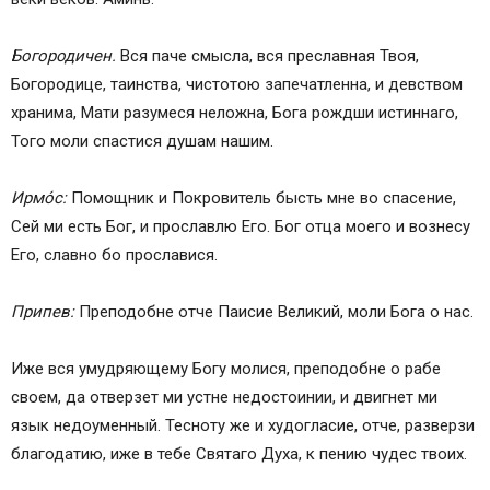
Богородичен.
Вся паче смысла, вся преславная Твоя,
Богородице, таинства, чистотою запечатленна, и девством
хранима, Мати разумеся неложна, Бога рождши истиннаго,
Того моли спастися душам нашим.
Ирмо́с:
Помощник и Покровитель бысть мне во спасение,
Сей ми есть Бог, и прославлю Его. Бог отца моего и вознесу
Его, славно бо прославися.
Припев:
Преподобне отче Паисие Великий, моли Бога о нас.
Иже вся умудряющему Богу молися, преподобне о рабе
своем, да отверзет ми устне недостоинии, и двигнет ми
язык недоуменный. Тесноту же и худогласие, отче, разверзи
благодатию, иже в тебе Святаго Духа, к пению чудес твоих.