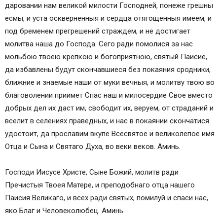
даровании нам великой милости Господней, понеже грешны
есмы, и уста оскверненныя и сердца отягощенныя имеем, и
под бременем прегрешений страждем, и не достигает
молитва наша до Господа. Сего ради помолися за нас
мольбою твоею крепкою и богоприятною, святый Паисие,
да избавлены будут скончавшиеся без покаяния сродники,
ближние и знаемые наши от муки вечныя, и молитву твою во
благоволении приимет Спас наш и милосердие Свое вместо
добрых дел их даст им, свободит их, веруем, от страданий и
вселит в селениях праведных, и нас в покаянии скончатися
удостоит, да прославим вкупе Всесвятое и великолепое имя
Отца и Сына и Святаго Духа, во веки веков. Аминь.
Господи Иисусе Христе, Сыне Божий, молитв ради
Пречистыя Твоея Матере, и преподобнаго отца нашего
Паисия Великаго, и всех ради святых, помилуй и спаси нас,
яко Благ и Человеколюбец. Аминь.