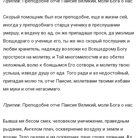
Припев:
Преподобне отче Паисие Великий, моли Бога о нас.
Скорый помощник был еси преподобне, еще в жизни сей,
иногда у преподобнаго старца ученику в преслушании
умершу, и ведену во ад, он же припадаше прося, да умолиши
Всещедраго о ученице его, ты же яко скорый послушник и
любви хранитель, надежду возложи ко Всещедрому Богу
простреся на молитву, и Той многомилостив и во обетех
неложный, волю к боящымся Его сотвори, и молитву твою
услыша, изведе душу от ада. Того ради и аз недостойный,
припадая молю тя, отче Паисие, молитвами твоими избави
мя муки и огня негасимаго.
Припев:
Преподобне отче Паисие Великий, моли Бога о нас.
Бывша мя бесом смех, человеком уничижение, праведным
рыдание, Ангелом плач, осквернение воздуху и земли и
водам. Тело окалях и ум оскверних, паче слова деяньми. Аз