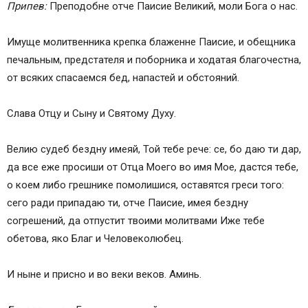
Припев:
Преподобне отче Паисие Великий, моли Бога о нас.
Имуще молитвенника крепка блаженне Паисие, и обещника
печальным, предстателя и поборника и ходатая благочестна,
от всяких спасаемся бед, напастей и обстояний.
Слава Отцу и Сыну и Святому Духу.
Велию судеб бездну имеяй, Той тебе рече: се, бо даю ти дар,
да все еже просиши от Отца Моего во имя Мое, дастся тебе,
о коем либо грешнике помолишися, оставятся греси того:
сего ради припадаю ти, отче Паисие, имея бездну
согрешений, да отпустит твоими молитвами Иже тебе
обетова, яко Благ и Человеколюбец.
И ныне и присно и во веки веков. Аминь.