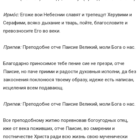
Ирмо́с:
Егоже вои Небеснии славят и трепещут Херувими и
Серафими, всяко дыхание и тварь, пойте, благословите и
превозносите Его во веки.
Припев:
Преподобне отче Паисие Великий, моли Бога о нас.
Благодарно приносимое тебе пение сие не презри, отче
Паисие, но паче приими и радости духовныя исполни, да без
закоснения поклонюся твоему образу, идеже есть написан,
исцеления всем подавающ.
Припев:
Преподобне отче Паисие Великий, моли Бога о нас.
Все преподобному житию поревновав богоугодных отец,
иже от века поживших, отче Паисие, во смирении и
постничестве Христа ради всю жизнь свою мученически