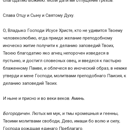
благодатию Божиею. Моли дати ми отпущение грехов.
Слава Отцу и Сыну и Святому Духу.
О, Владыко Господи Исусе Христе, кто не удивится Твоему
человеколюбию, егда прииде желание преподобному
иноческо житие получити к деланию заповедий Твоих,
Твоею благодатию яко агнец непорочен изведеся в
пустыню, и достигл словесных овец, и введеся к пастырю
блаженному Памве, и облечеся во иноческий образ, в немже
утверди и мене Господи, молитвами преподобнаго Паисия, к
деланию заповедий Твоих.
И ныне и присно и во веки веков. Аминь.
Богородичен.
Лютых мя мук, и тмы кромешныя и геенны,
Твоими молитвами свободи, Дево, имаши бо волю и силу,
Господа рождшая единаго Преблагаго.