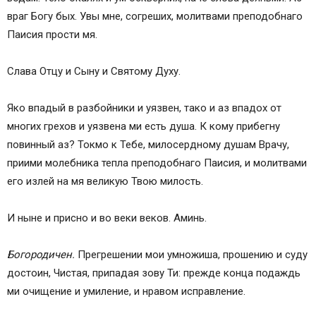
враг Богу бых. Увы мне, согреших, молитвами преподобнаго
Паисия прости мя.
Слава Отцу и Сыну и Святому Духу.
Яко впадый в разбойники и уязвен, тако и аз впадох от
многих грехов и уязвена ми есть душа. К кому прибегну
повинный аз? Токмо к Тебе, милосердному душам Врачу,
приими молебника тепла преподобнаго Паисия, и молитвами
его излей на мя великую Твою милость.
И ныне и присно и во веки веков. Аминь.
Богородичен.
Прегрешении мои умножиша, прошению и суду
достоин, Чистая, припадая зову Ти: прежде конца подаждь
ми очищение и умиление, и нравом исправление.