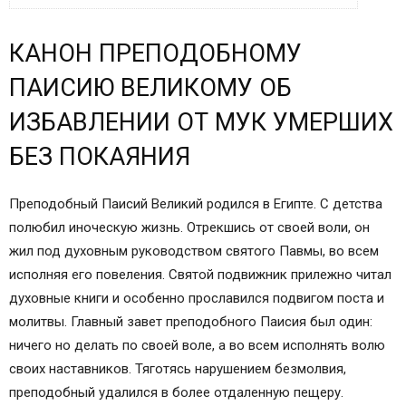
КАНОН ПРЕПОДОБНОМУ ПАИСИЮ ВЕЛИКОМУ
КАНОН ПРЕПОДОБНОМУ
ОБ ИЗБАВЛЕНИИ ОТ МУК УМЕРШИХ БЕЗ
ПОКАЯНИЯ
ПАИСИЮ ВЕЛИКОМУ ОБ
Напутствие христианина перед смертью и
ИЗБАВЛЕНИИ ОТ МУК УМЕРШИХ
заупокойные молитвы
Тропарь, глас 2-й
БЕЗ ПОКАЯНИЯ
Канон преподобному Паисию Великому об
избавлении от мук умерших без покаяния
Преподобный Паисий Великий родился в Египте. С детства
Песнь 1
полюбил иноческую жизнь. Отрекшись от своей воли, он
Седален, глас 2-й
жил под духовным руководством святого Павмы, во всем
Кондак, глас 2-й.
исполняя его повеления. Святой подвижник прилежно читал
Читайте также:
духовные книги и особенно прославился подвигом поста и
Канон преподобному Паисию Великому
молитвы. Главный завет преподобного Паисия был один:
Канон мученику Уару
ничего но делать по своей воле, а во всем исполнять волю
Канон во Вселенские Субботы
своих наставников. Тяготясь нарушением безмолвия,
преподобный удалился в более отдаленную пещеру.