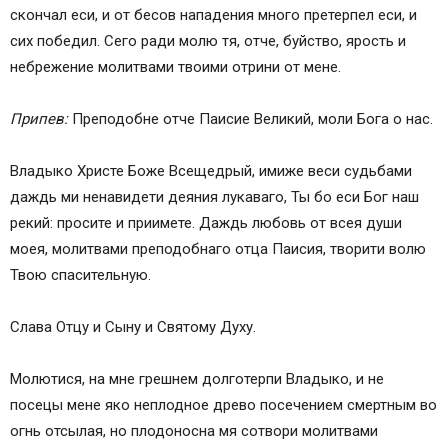
скончал еси, и от бесов нападения много претерпел еси, и
сих победил. Сего ради молю тя, отче, буйство, ярость и
небрежение молитвами твоими отрини от мене.
Припев:
Преподобне отче Паисие Великий, моли Бога о нас.
Владыко Христе Боже Всещедрый, имиже веси судьбами
даждь ми ненавидети деяния лукаваго, Ты бо еси Бог наш
рекий: просите и приимете. Даждь любовь от всея души
моея, молитвами преподобнаго отца Паисия, творити волю
Твою спасительную.
Слава Отцу и Сыну и Святому Духу.
Молютися, на мне грешнем долготерпи Владыко, и не
посецы мене яко неплодное древо посечением смертным во
огнь отсылая, но плодоносна мя сотвори молитвами