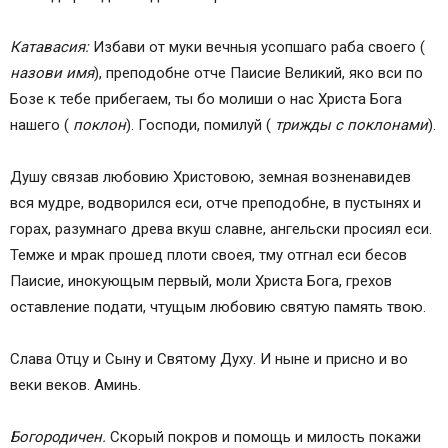
Катавасия:
Избави от муки вечныя усопшаго раба своего (
назови имя
), преподобне отче Паисие Великий, яко вси по
Бозе к тебе прибегаем, ты бо молиши о нас Христа Бога
нашего (
поклон
). Господи, помилуй (
трижды с поклонами
).
Душу связав любовию Христовою, земная возненавидев
вся мудре, водворился еси, отче преподобне, в пустынях и
горах, разумнаго древа вкуш славне, ангельски просиял еси.
Темже и мрак прошед плоти своея, тму отгнал еси бесов
Паисие, инокующым первый, моли Христа Бога, грехов
оставление подати, чтущым любовию святую память твою.
Слава Отцу и Сыну и Святому Духу. И ныне и присно и во
веки веков. Аминь.
Богородичен.
Скорый покров и помощь и милость покажи