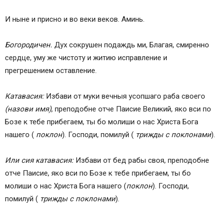
И ныне и присно и во веки веков. Аминь.
Богородичен.
Дух сокрушен подаждь ми, Благая, смиренно
сердце, уму же чистоту и житию исправление и
прегрешением оставление.
Катавасия:
Избави от муки вечныя усопшаго раба своего
(назови имя)
, преподобне отче Паисие Великий, яко вси по
Бозе к тебе прибегаем, ты бо молиши о нас Христа Бога
нашего (
поклон
). Господи, помилуй (
трижды с поклонами
).
Или сия катавасия:
Избави от бед рабы своя, преподобне
отче Паисие, яко вси по Бозе к тебе прибегаем, ты бо
молиши о нас Христа Бога нашего (
поклон
). Господи,
помилуй (
трижды с поклонами
).