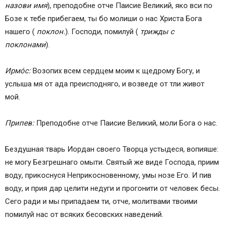
назови имя
), преподобне отче Паисие Великий, яко вси по
Бозе к тебе прибегаем, ты бо молиши о нас Христа Бога
нашего (
поклон.
). Господи, помилуй (
трижды с
поклонами
).
Ирмо́с:
Возопих всем сердцем моим к щедрому Богу, и
услыша мя от ада преисподняго, и возведе от тли живот
мой.
Припев:
Преподобне отче Паисие Великий, моли Бога о нас.
Бездушная тварь Иордан своего Творца устыдеся, вопияше:
не могу Безгрешнаго омыти. Святый же виде Господа, приим
воду, прикоснуся Неприкосновенному, умы нозе Его. И пив
воду, и прия дар целити недуги и прогонити от человек бесы.
Сего ради и мы припадаем ти, отче, молитвами твоими
помилуй нас от всяких бесовских наведений.