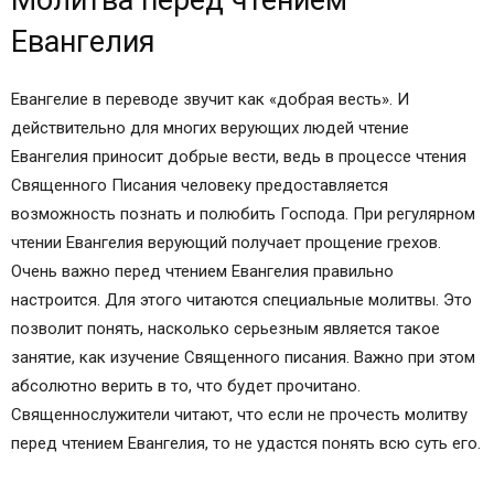
и после
Евангелия
Молитва перед чтением Евангелия за близких
Молитва перед чтением Евангелия дома за
Евангелие в переводе звучит как «добрая весть». И
детей
действительно для многих верующих людей чтение
Молитва Игнатия Брянчанинова перед чтением
Евангелия приносит добрые вести, ведь в процессе чтения
Евангелия
Священного Писания человеку предоставляется
Православная Молитва перед и после чтения
возможность познать и полюбить Господа. При регулярном
Евангелия
чтении Евангелия верующий получает прощение грехов.
1-я молитва до и после чтения Святого Писания
Очень важно перед чтением Евангелия правильно
Как правильно читать святое письмо?
настроится. Для этого читаются специальные молитвы. Это
2-я молитва пред чтением Евангелия
позволит понять, насколько серьезным является такое
Зачем читать молитву перед началом чтением
занятие, как изучение Священного писания. Важно при этом
Библии?
абсолютно верить в то, что будет прочитано.
Сила святого писания
Священнослужители читают, что если не прочесть молитву
Статьи на похожие темы:
перед чтением Евангелия, то не удастся понять всю суть его.
Комментарии посетителей сайта
Добавить комментарий Отменить ответ