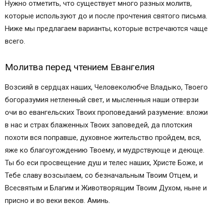
Нужно отметить, что существует много разных молитв,
которые используют до и после прочтения святого письма.
Ниже мы предлагаем варианты, которые встречаются чаще
всего.
Молитва перед чтением Евангелия
Возсияй в сердцах наших, Человеколюбче Владыко, Твоего
богоразумия нетленный свет, и мысленныя наши отверзи
очи во евангельских Твоих проповеданий разумение: вложи
в нас и страх блаженных Твоих заповедей, да плотския
похоти вся поправше, духовное жительство пройдем, вся,
яже ко благоугождению Твоему, и мудрствующе и деюще.
Ты бо еси просвещение душ и телес наших, Христе Боже, и
Тебе славу возсылаем, со безначальным Твоим Отцем, и
Всесвятым и Благим и Животворящим Твоим Духом, ныне и
присно и во веки веков. Аминь.