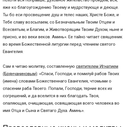
яже ко благоугождению Твоему и мудрствующе и деюще.
Ты бо еси просвещение душ и телес наших, Христе Боже, и
Тебе славу возсылаем, со Безначальным Твоим Отцем и
Всесвятым, и Благим, и Животворящим Твоим Духом, ныне и
присно, и во веки веков. Аминь». Ее тайно читает священник
во время Божественной литургии перед чтением святого
Евангелия.
Сам я читаю молитву, составленную
святителем Игнатием
(Брянчаниновым)
: «Спаси, Господи, и помилуй рабов Твоих
(имена) словами Божественнаго Евангелия, чтомыми о
спасении раба Твоего. Попали, Господи, терние всех их
согрешений, и да вселится в них благодать Твоя,
опаляющая, очищающая, освящающая всего человека во
имя Отца и Сына и Святаго Духа. Аминь».