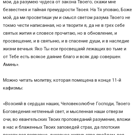
мои, да разумею чудеса от закона Твоего; скажи мне
безвестнея и тайная премудрости Твоея. На Тя уповаю, Боже
мой, да ми просветиши ум и смысл светом разума Твоего не
токмо чести написанная, но и творити я, да не в грех себе
святых жития и словесе прочитаю, но в обновление, и
просвещение, и в святыню, и в спасение души, и в наследие
жизни вечныя. Яко Ты еси просвещаяй лежащих во тьме и
от Тебе есть всякое даяние благо и всяк дар совершен.
Аминь».
Можно читать молитву, которая помещена в конце 11-й
кафизмы:
«Возсияй в сердцах наших, Человеколюбче Господи, Твоего
Боговедения нетленный свет, и мысленная наши отверзи
очи, во евангельских Твоих проповеданий разумение, вложи
в нас и блаженных Твоих заповедей страх, да плотския
похоти вся поправше, духовное жительство пройдем, вся,