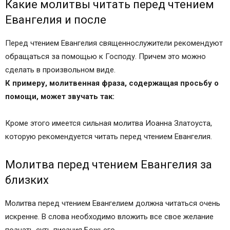
Какие молитвы читать перед чтением
АнтиО
Евангелия и после
Чтение Евангелия о здравии
Нравится Не нравится
Перед чтением Евангелия священнослужители рекомендуют
Нравится Не нравится
обращаться за помощью к Господу. Причем это можно
Нравится Не нравится
сделать в произвольном виде.
Нравится Не нравится
К примеру, молитвенная фраза, содержащая просьбу о
Нравится Не нравится
помощи, может звучать так:
Нравится Не нравится
Нравится Не нравится
Кроме этого имеется сильная молитва Иоанна Златоуста,
Молитва за ближних перед чтением евангелия
которую рекомендуется читать перед чтением Евангелия.
Отвечает Иеромонах Иов (Гумеров):
Православные иконы и молитвы
Молитва перед чтением Евангелия за
Информационный сайт про иконы, молитвы,
близких
православные традиции.
Молитва перед чтением Евангелия
Молитва перед чтением Евангелием должна читаться очень
Рекомендации по чтению святого письма
искренне. В слова необходимо вложить все свое желание
Как правильно читать Евангелие
познать суть писания Божьего.