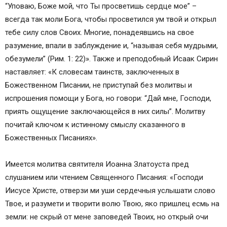
“Уповаю, Боже мой, что Ты просветишь сердце мое” –
всегда так моли Бога, чтобы просветился ум твой и открыл
тебе силу слов Своих. Многие, понадеявшись на свое
разумение, впали в заблуждение и, “называя себя мудрыми,
обезумели” (Рим. 1: 22)». Также и преподобный Исаак Сирин
наставляет: «К словесам таинств, заключенных в
Божественном Писании, не приступай без молитвы и
испрошения помощи у Бога, но говори: “Дай мне, Господи,
приять ощущение заключающейся в них силы”. Молитву
почитай ключом к истинному смыслу сказанного в
Божественных Писаниях».
Имеется молитва святителя Иоанна Златоуста пред
слушанием или чтением Священного Писания: «Господи
Иисусе Христе, отверзи ми уши сердечныя услышати слово
Твое, и разумети и творити волю Твою, яко пришлец есмь на
земли: не скрый от мене заповедей Твоих, но открый очи