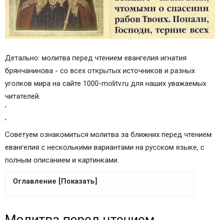
Детально: молитва перед чтением евангелия игнатия
брянчанинова - со всех открытых источников и разных
уголков мира на сайте 1000-molitv.ru для наших уважаемых
читателей.
'
'
Советуем ознакомиться молитва за ближних перед чтением
евангелия с несколькими вариантами на русском языке, с
полным описанием и картинками.
Оглавление [Показать]
Молитва перед чтением Евангелия
Молитва перед чтением
Какие молитвы читать перед чтением Евангелия