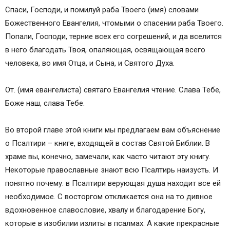
Спаси, Господи, и помилуй раба Твоего (имя) словами
Божественного Евангелия, чтомыми о спасении раба Твоего.
Попали, Господи, терние всех его согрешений, и да вселится
в него благодать Твоя, опаляющая, освящающая всего
человека, во имя Отца, и Сына, и Святого Духа.
От. (имя евангелиста) святаго Евангелия чте­ние. Слава Тебе,
Боже наш, слава Тебе.
Во второй главе этой книги мы предлагаем вам объяснение
о Псалтири – книге, входящей в состав Святой Библии. В
храме вы, конечно, замечали, как часто читают эту книгу.
Некоторые православные знают всю Псалтирь наизусть. И
понятно почему: в Псалтири верующая душа находит все ей
необхо­димое. С восторгом откликается она на то дивное
вдохновенное славословие, хвалу и благодарение Богу,
которые в изобилии излиты в псалмах. А ка­кие прекрасные