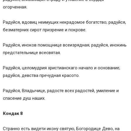
огорченная.
Радуйся, вдовиц неимущих некрадомое богатство; радуйся,
безматерних сирот призрение и покрове.
Радуйся, иноков помощнице всеизрядная; радуйся, инокинь
предстательнице всесвятая.
Радуйся, целомудрия христианскаго начало и основание;
радуйся, девства пречудная красото.
Радуйся, Владычице, радосте всех радостей, умиление и
спасение душ наших.
Кондак 8
Странно есть видети икону святую, Богородице Дево, на