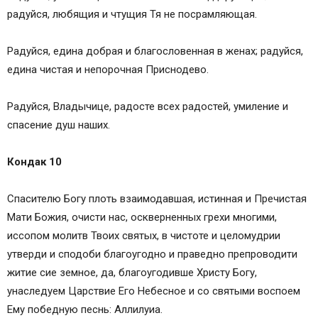
радуйся, любящия и чтущия Тя не посрамляющая.
Радуйся, едина добрая и благословенная в женах; радуйся,
едина чистая и непорочная Приснодево.
Радуйся, Владычице, радосте всех радостей, умиление и
спасение душ наших.
Кондак 10
Спасителю Богу плоть взаимодавшая, истинная и Пречистая
Мати Божия, очисти нас, оскверненных грехи многими,
иссопом молитв Твоих святых, в чистоте и целомудрии
утверди и сподоби благоугодно и праведно препроводити
житие сие земное, да, благоугодивше Христу Богу,
унаследуем Царствие Его Небесное и со святыми воспоем
Ему победную песнь: Аллилуиа.