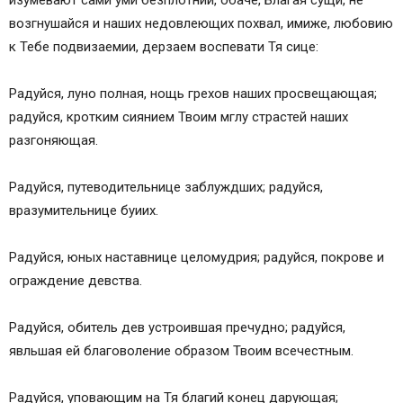
изумевают сами уми безплотнии, обаче, Благая сущи, не
возгнушайся и наших недовлеющих похвал, имиже, любовию
к Тебе подвизаемии, дерзаем воспевати Тя сице:
Радуйся, луно полная, нощь грехов наших просвещающая;
радуйся, кротким сиянием Твоим мглу страстей наших
разгоняющая.
Радуйся, путеводительнице заблуждших; радуйся,
вразумительнице буиих.
Радуйся, юных наставнице целомудрия; радуйся, покрове и
ограждение девства.
Радуйся, обитель дев устроившая пречудно; радуйся,
явльшая ей благоволение образом Твоим всечестным.
Радуйся, уповающим на Тя благий конец дарующая;