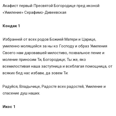
Кондак 9
Акафист первый Пресвятой Богородице пред иконой
Икос 9
«Умиление» Серафимо-Дивеевская
Кондак 10
Икос 10
Кондак 1
Кондак 11
Икос 11
Избранней от всех родов Божией Матери и Царице,
Кондак 12
умиленно молящейся за ны ко Господу и образ Умиления
Икос 12
Своего нам даровавшей милостиво, похвальное пение и
Кондак 13
моление приносим Ти, Богородице; Ты же, яко
Молитва
всемилостивая наша заступница и всеблагая помощница, от
Песнь 1
всяких бед нас избави, да зовем Ти:
Песнь 3
Песнь 4
Радуйся, Владычице, Радосте всех радостей, Умиление и
Песнь 5
спасение душ наших.
Песнь 6
Песнь 7
Икос 1
Песнь 8