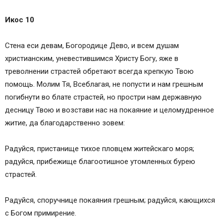
Икос 10
Стена еси девам, Богородице Дево, и всем душам
христианским, уневестившимся Христу Богу, яже в
треволнении страстей обретают всегда крепкую Твою
помощь. Молим Тя, Всеблагая, не попусти и нам грешным
погибнути во блате страстей, но простри нам державную
десницу Твою и возстави нас на покаяние и целомудренное
житие, да благодарственно зовем:
Радуйся, пристанище тихое пловцем житейскаго моря;
радуйся, прибежище благоотишное утомленных бурею
страстей.
Радуйся, споручнице покаяния грешным; радуйся, кающихся
с Богом примирение.