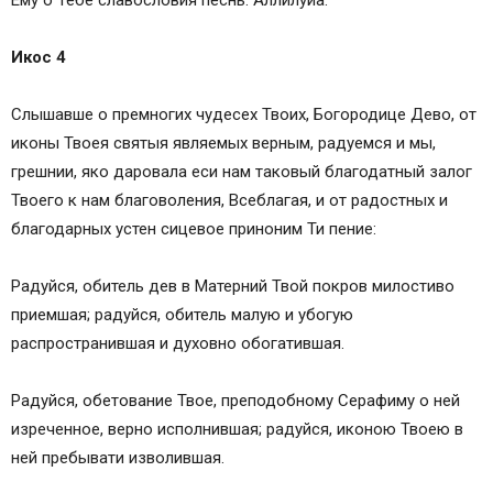
Ему о Тебе славословия песнь: Аллилуиа.
Икос 4
Слышавше о премногих чудесех Твоих, Богородице Дево, от
иконы Твоея святыя являемых верным, радуемся и мы,
грешнии, яко даровала еси нам таковый благодатный залог
Твоего к нам благоволения, Всеблагая, и от радостных и
благодарных устен сицевое приноним Ти пение:
Радуйся, обитель дев в Матерний Твой покров милостиво
приемшая; радуйся, обитель малую и убогую
распространившая и духовно обогатившая.
Радуйся, обетование Твое, преподобному Серафиму о ней
изреченное, верно исполнившая; радуйся, иконою Твоею в
ней пребывати изволившая.