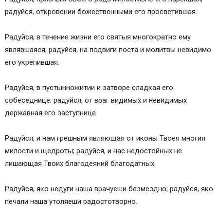
радуйся, откровении божественными его просветившая.
Радуйся, в течение жизни его святыя многократно ему
являвшаяся; радуйся, на подвиги поста и молитвы невидимо
его укрепившая.
Радуйся, в пустынножитии и затворе сладкая его
собеседнице; радуйся, от враг видимых и невидимых
державная его заступнице.
Радуйся, и нам грешным являющая от иконы Твоея многия
милости и щедроты; радуйся, и нас недостойных не
лишающая Твоих благодеяний благодатных.
Радуйся, яко недуги наша врачуеши безмездно; радуйся, яко
печали наша утоляеши радостотворно.