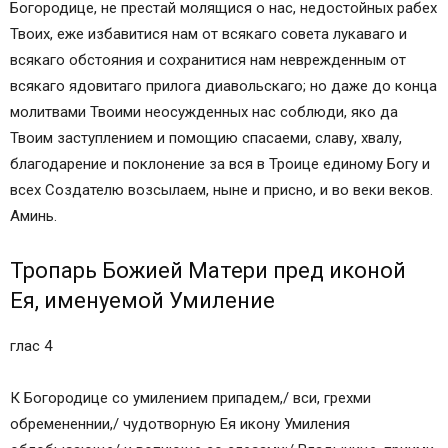
Икос 4
Богородице, не престай молящися о нас, недостойных рабех
Кондак 5
Твоих, еже избавитися нам от всякаго совета лукаваго и
Икос 5
всякаго обстояния и сохранитися нам неврежденным от
Кондак 6
всякаго ядовитаго прилога диавольскаго; но даже до конца
Икос 6
молитвами Твоими неосужденных нас соблюди, яко да
Кондак 7
Твоим заступлением и помощию спасаеми, славу, хвалу,
Икос 7
благодарение и поклонение за вся в Троице единому Богу и
Кондак 8
всех Создателю возсылаем, ныне и присно, и во веки веков.
Икос 8
Аминь.
Кондак 9
Икос 9
Тропарь Божией Матери пред иконой
Кондак 10
Ея, именуемой Умиление
Икос 10
Кондак 11
глас 4
Икос 11
Кондак 12
К Богородице со умилением припадем,/ вси, грехми
Икос 12
обремененнии,/ чудотворную Ея икону Умиления