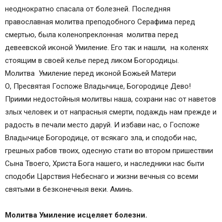
неоднократно спасала от болезней. Последняя
православная молитва преподобного Серафима перед
смертью, была коленопреклонная молитва перед
девеевской иконой Умиление. Его так и нашли, на коленях
стоящим в своей келье перед ликом Богородицы.
Молитва Умиление перед иконой Божьей Матери
О, Пресвятая Госпоже Владычице, Богородице Дево!
Приими недостойныя молитвы наша, сохрани нас от наветов
злых человек и от напрасныя смерти, подаждь нам прежде и
радость в печали место даруй. И избави нас, о Госпоже
Владычице Богородице, от всякаго зла, и сподоби нас,
грешных рабов твоих, одесную стати во втором пришествии
Сына Твоего, Христа Бога нашего, и наследники нас быти
сподоби Царствия Небеснаго и жизни вечныя со всеми
святыми в безконечныя веки. Аминь.
Молитва Умиление исцеляет болезни.