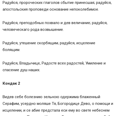
Радуйся, пророческих глаголов сбытие принесшая; радуйся,
апостольския проповеди основание непоколебимое.
Радуйся, преподобных похвало и дев величание; радуйся,
человеческаго рода возвышение.
Радуйся, утешение скорбящим; радуйся, исцеление
болящим.
Радуйся, Владычице, Радосте всех радостей, Умиление и
спасение душ наших.
Кондак 2
Видев себе болезнию зельною одержима блаженный
Серафим, усердно моляше Тя, Богородице Дево, о помощи и
исцелении, и се абие предстала еси ему во свете небеснем