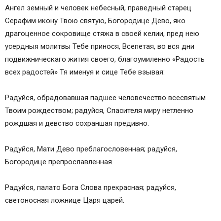
Песнь 9
Ангел земный и человек небесный, праведный старец
Когда устраивают празднование в честь
Серафим икону Твою святую, Богородице Дево, яко
Святого образа
драгоценное сокровище стяжа в своей келии, пред нею
В чем помогает икона Умиление Богородицы и
усердныя молитвы Тебе принося, Всепетая, во вся дни
ее значение
подвижническаго жития своего, благоумиленно «Радость
О чем молятся иконе Божией Матери Умиление
всех радостей» Тя именуя и сице Тебе взывая:
Где находится икона Умиление Пресвятой
Богородицы
Радуйся, обрадовавшая падшее человечество всесвятым
Чудеса сотворимые образом Девы Марии
Твоим рождеством; радуйся, Спасителя миру нетленно
Молитва иконе Божией Матери Умиление
рождшая и девство сохраншая предивно.
Радуйся, Мати Дево преблагословенная; радуйся,
Богородице препрославленная.
Радуйся, палато Бога Слова прекрасная; радуйся,
светоносная ложнице Царя царей.