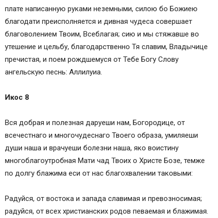
плате написанную руками неземными, силою бо Божиею
благодати преисполняется и дивная чудеса совершает
благоволением Твоим, Всеблагая; сию и мы стяжавше во
утешение и цельбу, благодарственно Тя славим, Владычице
пречистая, и поем рождшемуся от Тебе Богу Слову
ангельскую песнь: Аллилуиа.
Икос 8
Вся добрая и полезная даруеши нам, Богородице, от
всечестнаго и многочудеснаго Твоего образа, умиляеши
души наша и врачуеши болезни наша, яко воистину
многоблагоутробная Мати чад Твоих о Христе Бозе, темже
по долгу блажима еси от нас благохвалении таковыми:
Радуйся, от востока и запада славимая и превозносимая;
радуйся, от всех христианских родов певаемая и блажимая.