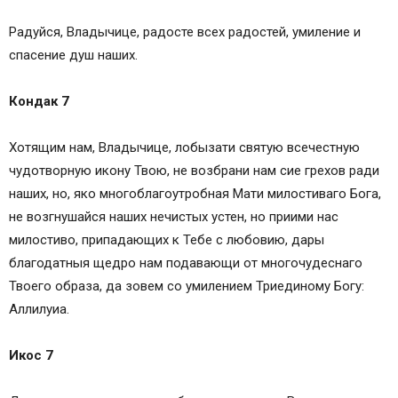
Радуйся, Владычице, радосте всех радостей, умиление и
спасение душ наших.
Кондак 7
Хотящим нам, Владычице, лобызати святую всечестную
чудотворную икону Твою, не возбрани нам сие грехов ради
наших, но, яко многоблагоутробная Мати милостиваго Бога,
не возгнушайся наших нечистых устен, но приими нас
милостиво, припадающих к Тебе с любовию, дары
благодатныя щедро нам подавающи от многочудеснаго
Твоего образа, да зовем со умилением Триединому Богу:
Аллилуиа.
Икос 7