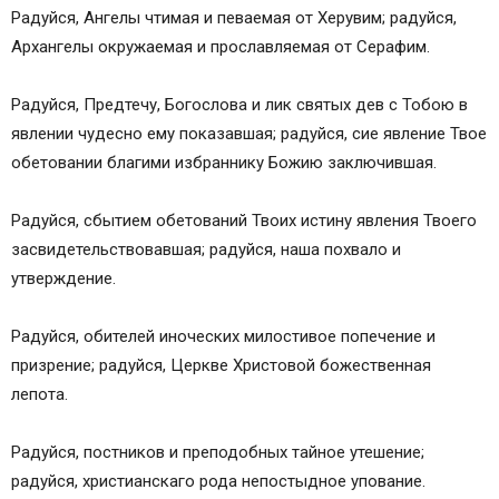
Радуйся, Ангелы чтимая и певаемая от Херувим; радуйся,
Архангелы окружаемая и прославляемая от Серафим.
Радуйся, Предтечу, Богослова и лик святых дев с Тобою в
явлении чудесно ему показавшая; радуйся, сие явление Твое
обетовании благими избраннику Божию заключившая.
Радуйся, сбытием обетований Твоих истину явления Твоего
засвидетельствовавшая; радуйся, наша похвало и
утверждение.
Радуйся, обителей иноческих милостивое попечение и
призрение; радуйся, Церкве Христовой божественная
лепота.
Радуйся, постников и преподобных тайное утешение;
радуйся, христианскаго рода непостыдное упование.