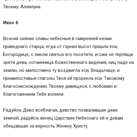
Твоему: Аллилуиа.
Икос 6
Возсия сияние славы небесныя в смиренней келии
праведнаго старца, егда от горних высот пришла еси,
Богородице, с ликом святых его посетити, егоже не терпящи
зрети дева, сотаинница божественнаго видения, ниц паде на
землю, но милостивно ту воздвигла еси, Владычице, и
премилостивыя глаголы Твоя ей прорекла еси. Таковому
благоснисхождению Твоему дивящеся, с любовию и
благоговением Тебе вопием:
Радуйся, Дево всеблагая, девство похвалившая деве
земной; радуйся, венец Царствия Небеснаго ей и девам
обещавшая за верность Жениху Христу.