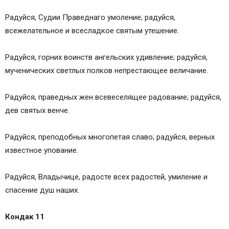
Радуйся, Судии Праведнаго умоление; радуйся,
всежелательное и всесладкое святым утешение.
Радуйся, горних воинств ангельских удивление; радуйся,
мученических светлых полков непрестающее величание.
Радуйся, праведных жен всевеселящее радование; радуйся,
дев святых венче.
Радуйся, преподобных многопетая славо; радуйся, верных
известное упование.
Радуйся, Владычице, радосте всех радостей, умиление и
спасение душ наших.
Кондак 11