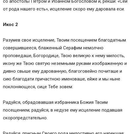
со апостолы Петром и Иоанном Богословом и, рекши: «Сей
от рода нашего есть», исцеление скоро ему даровала еси.
Икос 2
Разумев свое исцеление, Твоим посещением благодатным
совершившееся, блаженный Серафим немолчно
проповедаше, Богородице, Твою великую к нему милость,
икону же Твою святую неземными руками изображенную и
дивно свыше ему дарованную, благоговейно почиташе и
сию благодати причастною именоваше, ейже и мы ныне
поклоняющеся, сице Тебе зовем:
Радуйся, обрадовавшая избранника Божия Твоим
посещением; радуйся, в недузе ему исцеление подавшая
скоропредстательно.
Радуйся, присным Своего рода милостивно его нарекшая;