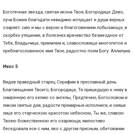
Боготечная звезда, святая икона Твоя, Богородице Дево,
лучи Божия благодати невидимо испущает и души верных
озаряет; сию и мы с верою и благоговением лобызающе, в
скорбех утешение, в болезнех врачевство безмездное от
Тебе, Владычице, приемлем и, славословяще многопетое и
преблагословенное имя Твое, радостно поем Богу: Аллилуиа.
Икос 5
Видев праведный старец Серафим в преславный день
Благовещения Твоего, Богородице, Тя пришедшую к нему в
смиренную его келию со ангелы, Предтечею, Богословом и
ликом святых дев, радости премирныя исполнися, и сияше
лице его старческою красотою небесною, Ты же, славою
Твоею божественною его озаряющи, милостиво
беседовала еси с ним, яко с другом присным, обетовании