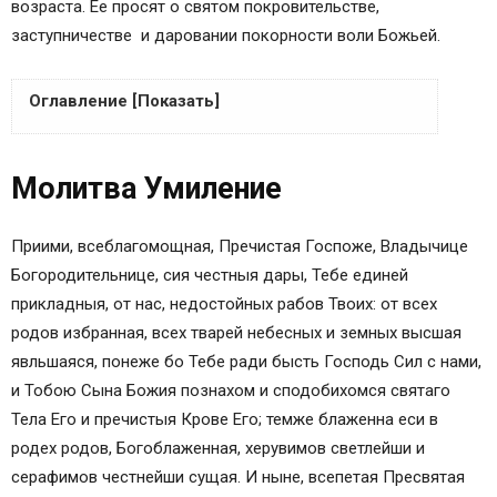
возраста. Ее просят о святом покровительстве,
заступничестве и даровании покорности воли Божьей.
Оглавление [Показать]
Молитва Умиление
Молитва Умиление
Тропарь Божией Матери пред иконой Ея,
именуемой Умиление
Молитва первая
Приими, всеблагомощная, Пречистая Госпоже, Владычице
Молитва вторая
Богородительнице, сия честныя дары, Тебе единей
Кондак 1
прикладныя, от нас, недостойных рабов Твоих: от всех
Икос 1
родов избранная, всех тварей небесных и земных высшая
Кондак 2
явльшаяся, понеже бо Тебе ради бысть Господь Сил с нами,
Икос 2
и Тобою Сына Божия познахом и сподобихомся святаго
Кондак 3
Тела Его и пречистыя Крове Его; темже блаженна еси в
Икос 3
родех родов, Богоблаженная, херувимов светлейши и
Кондак 4
серафимов честнейши сущая. И ныне, всепетая Пресвятая