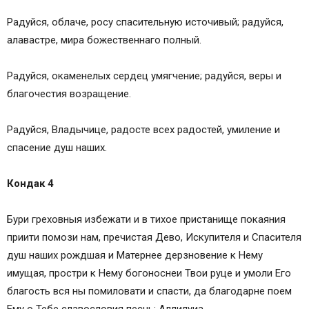
Радуйся, облаче, росу спасительную источивый; радуйся,
алавастре, мира божественнаго полный.
Радуйся, окаменелых сердец умягчение; радуйся, веры и
благочестия возращение.
Радуйся, Владычице, радосте всех радостей, умиление и
спасение душ наших.
Кондак 4
Бури греховныя избежати и в тихое пристанище покаяния
приити помози нам, пречистая Дево, Искупителя и Спасителя
душ наших рождшая и Матернее дерзновение к Нему
имущая, простри к Нему богоноснеи Твои руце и умоли Его
благость вся ны помиловати и спасти, да благодарне поем