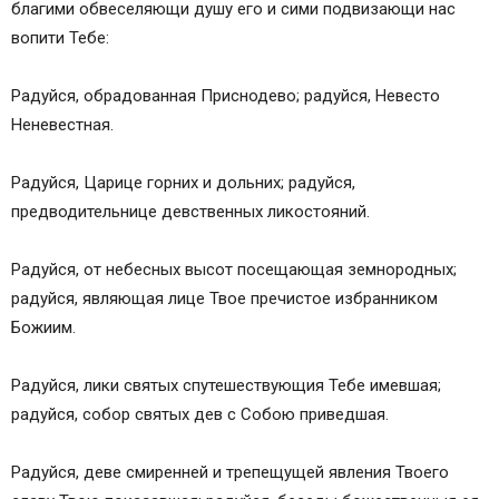
благими обвеселяющи душу его и сими подвизающи нас
вопити Тебе:
Радуйся, обрадованная Приснодево; радуйся, Невесто
Неневестная.
Радуйся, Царице горних и дольних; радуйся,
предводительнице девственных ликостояний.
Радуйся, от небесных высот посещающая земнородных;
радуйся, являющая лице Твое пречистое избранником
Божиим.
Радуйся, лики святых спутешествующия Тебе имевшая;
радуйся, собор святых дев с Собою приведшая.
Радуйся, деве смиренней и трепещущей явления Твоего