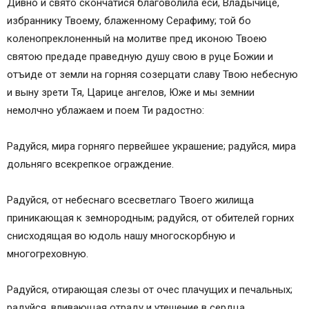
Дивно и свято скончатися благоволила еси, Владычице,
избраннику Твоему, блаженному Серафиму; той бо
коленопреклоненный на молитве пред иконою Твоею
святою предаде праведную душу свою в руце Божии и
отъиде от земли на горняя созерцати славу Твою небесную
и выну зрети Тя, Царице ангелов, Юже и мы земнии
немолчно ублажаем и поем Ти радостно:
Радуйся, мира горняго первейшее украшение; радуйся, мира
дольняго всекрепкое ограждение.
Радуйся, от небеснаго всесветлаго Твоего жилища
приникающая к земнородным; радуйся, от обителей горних
снисходящая во юдоль нашу многоскорбную и
многогреховную.
Радуйся, отирающая слезы от очес плачущих и печальных;
радуйся, вливающая отраду и утешение в сердца