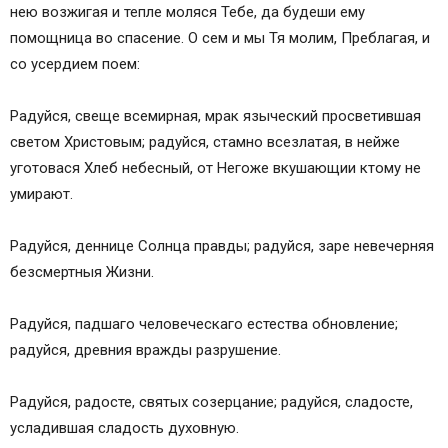
нею возжигая и тепле моляся Тебе, да будеши ему
помощница во спасение. О сем и мы Тя молим, Преблагая, и
со усердием поем:
Радуйся, свеще всемирная, мрак языческий просветившая
светом Христовым; радуйся, стамно всезлатая, в нейже
уготовася Хлеб небесный, от Негоже вкушающии ктому не
умирают.
Радуйся, деннице Солнца правды; радуйся, заре невечерняя
безсмертныя Жизни.
Радуйся, падшаго человеческаго естества обновление;
радуйся, древния вражды разрушение.
Радуйся, радосте, святых созерцание; радуйся, сладосте,
усладившая сладость духовную.