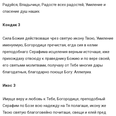
Радуйся, Владычице, Радосте всех радостей, Умиление и
спасение душ наших.
Кондак 3
Сила Божия действоваше чрез святую икону Твою, Умиление
именуемую, Богородице пречистая, егда сия в келии
преподобнаго Серафима исцеления верным источаше, иже
прихождаху отвсюду к праведнику Божию и по вере своей,
его святыми молитвами, получаху от Тебе многия дары
благодатныя, благодарно поюще Богу: Аллилуиа.
Икос 3
Имуще веру и любовь к Тебе, Богородице, преподобный
Серафим по Бозе всю надежду на Тя полагаше, икону же
Твою святую благоговейно почиташе, свещи и елей пред