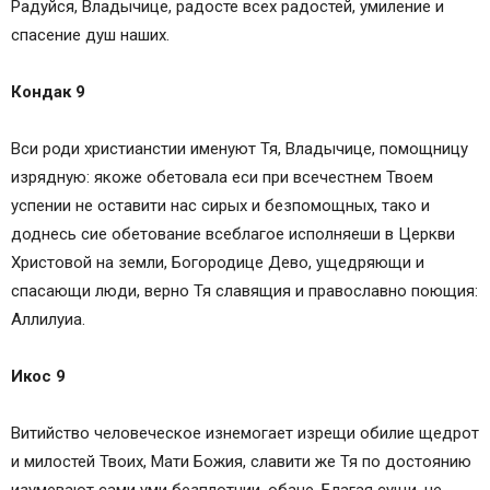
Радуйся, Владычице, радосте всех радостей, умиление и
спасение душ наших.
Кондак 9
Вси роди христианстии именуют Тя, Владычице, помощницу
изрядную: якоже обетовала еси при всечестнем Твоем
успении не оставити нас сирых и безпомощных, тако и
доднесь сие обетование всеблагое исполняеши в Церкви
Христовой на земли, Богородице Дево, ущедряющи и
спасающи люди, верно Тя славящия и православно поющия:
Аллилуиа.
Икос 9
Витийство человеческое изнемогает изрещи обилие щедрот
и милостей Твоих, Мати Божия, славити же Тя по достоянию