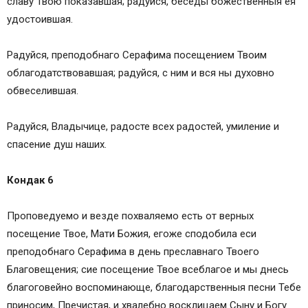
славу Твою показавшая; радуйся, беседы божественныя ея
удостоившая.
Радуйся, преподобнаго Серафима посещением Твоим
облагодатствовавшая; радуйся, с ним и вся ны духовно
обвеселившая.
Радуйся, Владычице, радосте всех радостей, умиление и
спасение душ наших.
Кондак 6
Проповедуемо и везде похваляемо есть от верных
посещение Твое, Мати Божия, егоже сподобила еси
преподобнаго Серафима в день преславнаго Твоего
Благовещения; сие посещение Твое всеблагое и мы днесь
благоговейно воспоминающе, благодарственныя песни Тебе
приносим, Пречистая, и хвалебно восклицаем Сыну и Богу