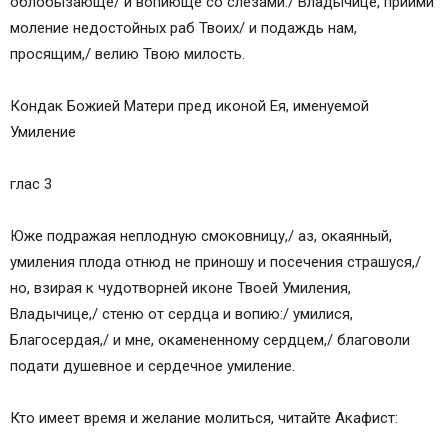
Кондак 13
облобызающе/ и вопиюще со слезами:/ Владычице, приими
Молитва
моление недостойных раб Твоих/ и подаждь нам,
Кондак 1
просящим,/ велию Твою милость.
Икос 1
Кондак 2
Кондак Божией Матери пред иконой Ея, именуемой
Икос 2
Умиление
Кондак 3
Икос 3
глас 3
Кондак 4
Икос 4
Юже подражая неплодную смоковницу,/ аз, окаянный,
Кондак 5
умиления плода отнюд не приношу и посечения страшуся,/
Икос 5
но, взирая к чудотворней иконе Твоей Умиления,
Кондак 6
Владычице,/ стеню от сердца и вопию:/ умилися,
Икос 6
Благосердая,/ и мне, окамененному сердцем,/ благоволи
Кондак 7
подати душевное и сердечное умиление.
Икос 7
Кондак 8
Кто имеет время и желание молиться, читайте Акафист:
Икос 8