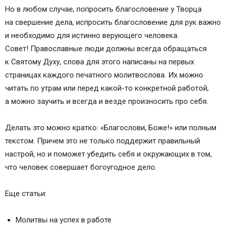
no_expand=1&amp;resize_h=0&amp;rewriteMime=i
Но в любом случае, попросить благословение у Творца
mage%2F*" alt="молитва перед началом любого
на свершение дела, испросить благословение для рук важно
дела" width="704" height="438"> Молитва перед
и необходимо для истинно верующего человека.
началом любого дела
Совет! Православные люди должны всегда обращаться
Молитва по окончании дела
к Святому Духу, слова для этого написаны на первых
Наша жизнь — в Его руках
страницах каждого печатного молитвослова. Их можно
Кому еще можно молиться о начале всякого
читать по утрам или перед какой-то конкретной работой,
дела
а можно заучить и всегда и везде произносить про себя.
Делать это можно кратко: «Благослови, Боже!» или полным
текстом. Причем это не только поддержит правильный
настрой, но и поможет убедить себя и окружающих в том,
что человек совершает богоугодное дело.
Еще статьи:
Молитвы на успех в работе