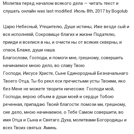
Молитва перед началом всякого дела — читать текст и
слушать онлайн was last modified: Июль 8th, 2017 by Bogolub
Царю Небесный, Утешителю, Душе истины, Иже везде сый и
вся исполняяй, Сокровище благих и жизни Подателю,
прииди и вселися в ны, и очисти ны от всякия скверны, и
спаси, Блаже, души наша.
Благослови, Господи, и помоги мне, грешному, совершить
начинаемое мною дело, во славу Твою.
Господи, Иисусе Христе, Сыне Единородный Безначальнаго
Твоего Отца, Ты бо рекл еси пречистыми усты Твоими, яко
без Мене не можете творити ничесоже. Господи мой,
Господи, верою объем в души моей и сердце Тобою
реченная, припадаю Твоей благости: помози ми, грешному,
сие дело, мною начинаемое, о Тебе Самом совершити, во
имя Отца и Сына и Святаго Духа, молитвами Богородицы и
всех Твоих святых. Аминь.