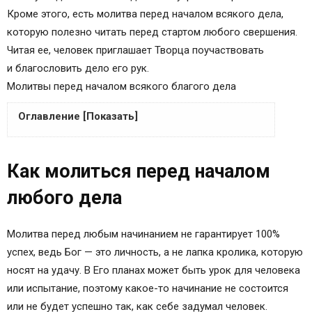
Кроме этого, есть молитва перед началом всякого дела,
которую полезно читать перед стартом любого свершения.
Читая ее, человек приглашает Творца поучаствовать
и благословить дело его рук.
Молитвы перед началом всякого благого дела
Оглавление [Показать]
Как молиться перед началом любого дела
Как молиться перед началом
Кому можно молиться о начале всякого дела
<img class="aligncenter size-full wp-image-488"
любого дела
src="https://images2-focus-
opensocial.googleusercontent.com/gadgets/proxy?
Молитва перед любым начинанием не гарантирует 100%
url=https%3A%2F%2F1000-molitv.ru%2Fwp-
успех, ведь Бог — это личность, а не лапка кролика, которую
content%2Fuploads%2F2018%2F09%2Fmolitva-
носят на удачу. В Его планах может быть урок для человека
pered-nachalom-lyubogo-dela-
или испытание, поэтому какое-то начинание не состоится
20.png&amp;container=focus&amp;gadget=a&amp;
или не будет успешно так, как себе задумал человек.