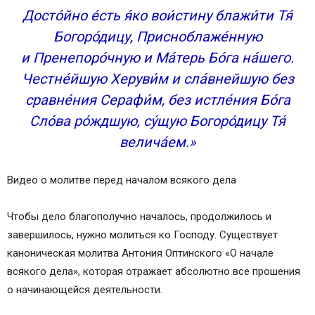
Досто́йно е́сть я́ко вои́стину блажи́ти Тя́
Богоро́дицу, Присноблаже́нную
и Пренепоро́чную и Ма́терь Бо́га на́шего.
Честне́йшую Херуви́м и сла́внейшую без
сравне́ния Серафи́м, без истле́ния Бо́га
Сло́ва ро́ждшую, су́щую Богоро́дицу Тя́
велича́ем.»
Видео о молитве перед началом всякого дела
Чтобы дело благополучно началось, продолжилось и
завершилось, нужно молиться ко Господу. Существует
каноническая молитва Антония Оптинского «О начале
всякого дела», которая отражает абсолютно все прошения
о начинающейся деятельности.