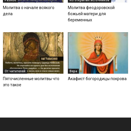
Молитва о начале всякого
Молитва феодоровской
дела
божьей матери для
беременных
От читателей
Вера
Пяточисленные молитвы что
Акафист богородицы покрова
это такое