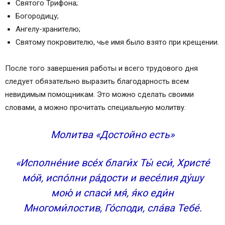
Святого Трифона;
Богородицу;
Ангелу-хранителю;
Святому покровителю, чье имя было взято при крещении.
После того завершения работы и всего трудового дня
следует обязательно выразить благодарность всем
невидимым помощникам. Это можно сделать своими
словами, а можно прочитать специальную молитву.
Молитва «Достойно есть»
«Исполне́ние все́х благи́х Ты́ еси́, Христе́
мо́й, испо́лни ра́дости и весе́лия ду́шу
мою́ и спаси́ мя́, я́ко еди́н
Многоми́лостив, Го́споди, сла́ва Тебе́.