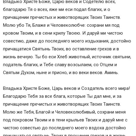
Владыко Христе Боже, Царю веков и Содетелю всех,
благодарю Тя о всех, яже ми еси подал благих, и о
причащении пречистых и животворящих Твоих Таинств.
Молю убо Тя, Блаже и Человеколюбче: сохрани мя под
кровом Твоим, и в сени крилу Твоею. И даруй ми чистою
совестию, даже до последняго моего издыхания, достойно
причащатися Святынь Твоих, во оставление грехов и в
жизнь вечную. Ты бо еси Хлеб животный, источник святыни,
податель благих, и Тебе славу возсылаем, со Отцем и
Святым Духом, ныне и присно, и во веки веков. Аминь.
Владыка Христе Боже, Царь веков и Создатель всего мира!
Благодарю Тебя за все блага, которые Ты дал мне, и за
причащение пречистых и животворящих Твоих Таинств.
Молю же Тебя, Благой и Человеколюбивый, сохрани меня
под покровом Твоим и в тени крыльев Твоих и даруй мне с
чистою совестью до последнего моего вздоха достойно
причащаться святынь Твоих в прощение грехов и в жизнь