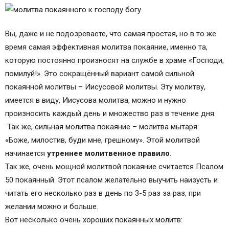
Молитва покаянная
Молитва покаянная
Молитва покаянного к господу богу на русском
Вы, даже и не подозреваете, что самая простая, но в то же
языке
время самая эффективная молитва покаяние, именно та,
БЛАГОДАРСТВЕННЫЕ МОЛИТВЫ
которую постоянно произносят на службе в храме «Господи,
Таже благодарственную сию молитву:
помилуй!». Это сокращённый вариант самой сильной
Великаго Василия, 2:
покаянной молитвы – Иисусовой молитвы. Эту молитву,
Молитва 2, св. Василия Великого
имеется в виду, Иисусова молитва, можно и нужно
Метафраста, по стихом, 3:
произносить каждый день и множество раз в течение дня.
Молитва 3, св. Симеона Метафраста
Так же, сильная молитва покаяние – молитва мытаря:
Молитва иная:
«Боже, милостив, буди мне, грешному». Этой молитвой
Молитва иная, ко Пресвятой Богородице:
начинается
утреннее молитвенное правило
.
Молитва 5, Пресвятой Богородице
Так же, очень мощной молитвой покаяние считается Псалом
Тропарь святому Иоанну Златоустому,
50 покаянный. Этот псалом желательно выучить наизусть и
Святому Иоанну Златоусту,
читать его несколько раз в день по 3-5 раз за раз, при
Слава, кондак, глас 6:
желании можно и больше.
Слава, кондак, глас 6
Вот несколько очень хороших покаянных молитв: