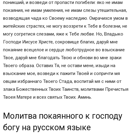
поникший, и возведи от пропасти погибели: яко не имам
покаяния, не имам умиления, не имам слезы утешительная,
возводящая чада ко Своему наследию. Омрачихся умом в
житейских страстех, не могу воззрети к Тебе в болезни, не
могу согретися слезами, яже к Тебе любве. Но, Владыко
Господи Иисусе Христе, сокровище благих, даруй мне
покая­ние всецелое и сердце люботрудное во взыскание
Твое, даруй мне благодать Твою и обнови во мне зраки
Твоего образа. Оставих Тя, не остави мене, изыди на
взыскание мое, возведи к пажити Твоей и сопричти мя
овцам избраннаго Твоего Стада, воспитай мя с ними от
злака Божественных Твоих Таинств, молитвами Пречистыя
Твоея Матере и всех святых Твоих. Аминь.
Молитва покаянного к господу
богу на русском языке