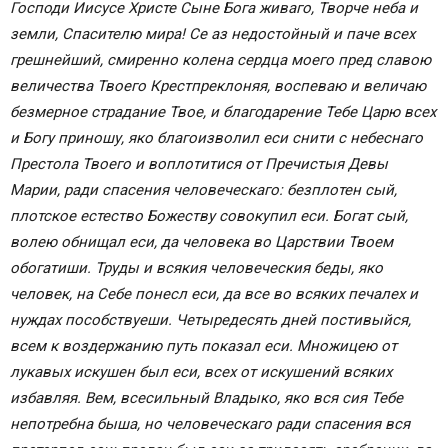
Святому Василию.
Господи Иисусе Христе Сыне Бога живаго, Творче неба и
Святому Василию Великому,
земли, Спасителю мира! Се аз недостойный и паче всех
Слава, кондак, глас 4:
грешнейший, смиренно колена сердца моего пред славою
Слава, кондак, глас 4
величества Твоего Крестпреклоняя, воспеваю и величаю
Святому Григорию.
безмерное страдание Твое, и благодарение Тебе Царю всех
Святому Григорию Двоеслову,
и Богу приношу, яко благоизволил еси снити с небеснаго
Слава, кондак, глас 3:
Престола Твоего и воплотитися от Пречистыя Девы
Слава, кондак, глас 3
Марии, ради спасения человеческаго: безплотен сый,
Канон покаянный ко Господу нашему Иисусу
плотское естество Божеству совокупил еси. Богат сый,
Христу на русском языке
волею обнищал еси, да человека во Царствии Твоем
Молитва покаянная
обогатиши. Труды и всякия человеческия беды, яко
человек, на Себе понесл еси, да все во всяких печалех и
нуждах пособствуеши. Четыредесять дней постивыйся,
всем к воздержанию путь показал еси. Множицею от
лукавых искушен был еси, всех от искушений всяких
избавляя. Вем, всесильный Владыко, яко вся сия Тебе
непотребна быша, но человеческаго ради спасения вся