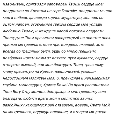
изволивый, пригвозди заповедем Твоим сердце мое:
воздвижен со Крестом на горе Голгофе, воздвигни мысли
моя к небеси, да всегда горняя мудрствую; желчию со
оцтом напоён, огорченное грехом сердце моё услади
любовию Твоею, и жаждуща напой потоком сладости
Твоея; руце Твои пречистеи распрострый на приятие всех,
приими мя грешнаго; нозе пригвождены имевый, хотя
всегда со грешники быти, буди со мною грешным,
возбраняя ногам моим от всякаго пути лукаваго; сердце
отверсто имевый, яви мне благодать Твою, грешному;
главу пресвятую на Кресте преклонивый, услыши
недостойныя молитвы моя.
О, пречудная и неизмеримая
глубино милосердия, Христе Боже! За враги распинатели
Твоя Богу Отцу моливыйся, даждь и мне грешному сию
благодать, любити враги моя и молитися за них;
разбойнику кающемуся рай отверзый, воззри, Свете Мой,
на мя грешнаго, подаждь покаяние, и отверзи ми двери