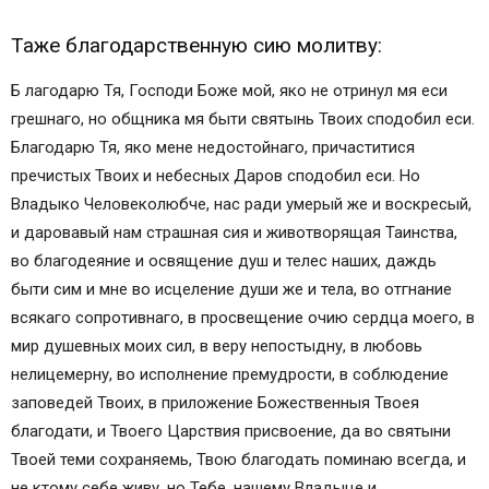
Таже благодарственную сию молитву:
Б лагодарю Тя, Господи Боже мой, яко не отринул мя еси
грешнаго, но общника мя быти святынь Твоих сподобил еси.
Благодарю Тя, яко мене недостойнаго, причаститися
пречистых Твоих и небесных Даров сподобил еси. Но
Владыко Человеколюбче, нас ради умерый же и воскресый,
и даровавый нам страшная сия и животворящая Таинства,
во благодеяние и освящение душ и телес наших, даждь
быти сим и мне во исцеление души же и тела, во отгнание
всякаго сопротивнаго, в просвещение очию сердца моего, в
мир душевных моих сил, в веру непостыдну, в любовь
нелицемерну, во исполнение премудрости, в соблюдение
заповедей Твоих, в приложение Божественныя Твоея
благодати, и Твоего Царствия присвоение, да во святыни
Твоей теми сохраняемь, Твою благодать поминаю всегда, и
не ктому себе живу, но Тебе, нашему Владыце и