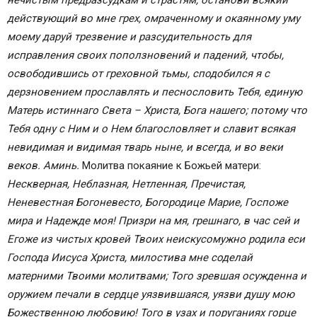
нечистым предразсудкам и страстям, останови всякий
действующий во мне грех, омраченному и окаянному уму
моему даруй трезвение и разсудительность для
исправления своих поползновений и падений, чтобы,
освободившись от греховной тьмы, сподобился я с
дерзновением прославлять и песнословить Тебя, единую
Матерь истиннаго Света – Христа, Бога нашего; потому что
Тебя одну с Ним и о Нем благословляет и славит всякая
невидимая и видимая тварь ныне, и всегда, и во веки
веков. Аминь.
Молитва покаяние к Божьей матери:
Нескверная, Неблазная, Нетленная, Пречистая,
Неневестная Богоневесто, Богородице Марие, Госпоже
мира и Надежде моя! Призри на мя, грешнаго, в час сей и
Егоже из чистых кровей Твоих неискусомужно родила еси
Господа Иисуса Христа, милостива мне соделай
матерними Твоими молитвами; Того зревшая осужденна и
оружием печали в сердце уязвившаяся, уязви душу мою
Божественною любовию! Того в узах и поруганиях горце