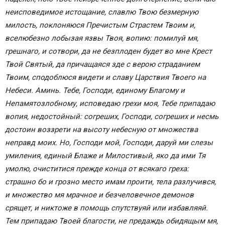
неисповедимое истощание, славлю Твою безмерную
милость, поклоняюся Пречистым Страстем Твоим и,
вселюбезно лобызая язвы Твоя, вопию: помилуй мя,
грешнаго, и сотвори, да не безплоден будет во мне Крест
Твой Святый, да причащаяся зде с верою страданием
Твоим, сподоблюся видети и славу Царствия Твоего на
Небеси.
Аминь.
Тебе, Господи, единому Благому и
Непамятозлобному, исповедаю грехи моя, Тебе припадаю
вопия, недостойный: согреших, Господи, согреших и несмь
достоин воззрети на высоту небесную от множества
неправд моих. Но, Господи мой, Господи, даруй ми слезы
умиления, единый Блаже и Милостивый, яко да ими Тя
умолю, очиститися прежде конца от всякаго греха:
страшно бо и грозно место имам проити, тела разлучився,
и множество мя мрачное и безчеловечное демонов
срящет, и никтоже в помощь спутствуяй или избавляяй.
Тем припадаю Твоей благости, не предаждь обидящым мя,