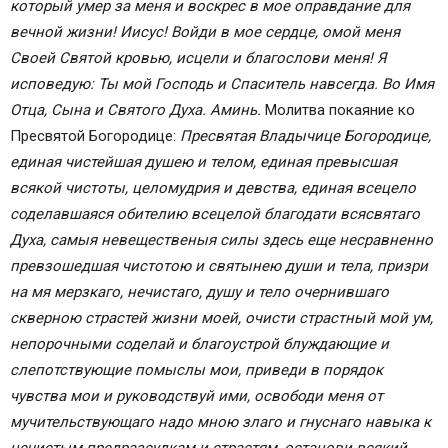
который умер за меня и воскрес в мое оправдание для
вечной жизни!
Иисус! Войди в мое сердце, омой меня
Своей Святой кровью, исцели и благослови меня!
Я
исповедую: Ты мой Господь и Спаситель навсегда.
Во Имя
Отца, Сына и Святого Духа. Аминь.
Молитва покаяние ко
Пресвятой Богородице:
Пресвятая Владычице Богородице,
единая чистейшая душею и телом, единая превысшая
всякой чистоты, целомудрия и девства, единая всецело
соделавшаяся обителию всецелой благодати всясвятаго
Духа, самыя невещественыя силы здесь еще несравненно
превзошедшая чистотою и святынею души и тела, призри
на мя мерзкаго, нечистаго, душу и тело очернившаго
скверною страстей жизни моей, очисти страстный мой ум,
непорочными соделай и благоустрой блуждающие и
слепотствующие помыслы мои, приведи в порядок
чувства мои и руководствуй ими, освободи меня от
мучительствующаго надо мною злаго и гнуснаго навыка к