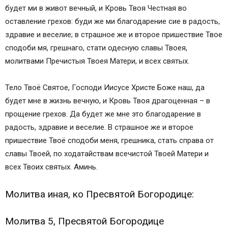
будет ми в живот вечный, и Кровь Твоя Честная во
оставление грехов: буди же ми благодарение сие в радость,
здравие и веселие; в страшное же и второе пришествие Твое
сподоби мя, грешнаго, стати одесную славы Твоея,
молитвами Пречистыя Твоея Матери, и всех святых.
Тело Твоё Святое, Господи Иисусе Христе Боже наш, да
будет мне в жизнь вечную, и Кровь Твоя драгоценная – в
прощение грехов. Да будет же мне это благодарение в
радость, здравие и веселие. В страшное же и второе
пришествие Твоё сподоби меня, грешника, стать справа от
славы Твоей, по ходатайствам всечистой Твоей Матери и
всех Твоих святых. Аминь.
Молитва иная, ко Пресвятой Богородице:
Молитва 5, Пресвятой Богородице