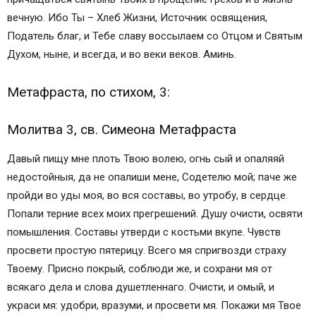
вечную. Ибо Ты – Хлеб Жизни, Источник освящения,
Податель благ, и Тебе славу воссылаем со Отцом и Святым
Духом, ныне, и всегда, и во веки веков. Аминь.
Метафраста, по стихом, 3:
Молитва 3, св. Симеона Метафраста
Давый пищу мне плоть Твою волею, огнь сый и опаляяй
недостойныя, да не опалиши мене, Содетелю мой; паче же
пройди во уды моя, во вся составы, во утробу, в сердце.
Попали терние всех моих прегрешений. Душу очисти, освяти
помышления. Составы утверди с костьми вкупе. Чувств
просвети простую пятерицу. Всего мя спригвозди страху
Твоему. Присно покрый, соблюди же, и сохрани мя от
всякаго дела и слова душетленнаго. Очисти, и омый, и
украси мя: удобри, вразуми, и просвети мя. Покажи мя Твое