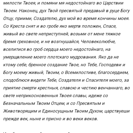
милости Твоея, и помяни мя недостойнаго во Царствии
Твоем. Наконец, дух Твой пресвятый предавый в руце Богу
Отцу, приими, Создателю, дух мой во время кончины моея.
Со Креста снят и во гробе яко мертв положен, Спасе,
живый во свете неприступней, возьми от мене тяжкое
бремя греховное, и не возгнушайся, Человеколюбче,
вселитися во гроб сердца моего недостойнаго, на
умерщвление моего плотскаго мудрования. Яко да не
ктому себе, бренное создание Твое, но Тебе, Господеви и
Богу моему живый, Твоим, о Всемилостиве, благосердием,
слодоблюся видети Тебе, Создателя и Спасителя моего, за
приятие смерти крестныя, славою и честию венчаннаго, во
свете неприкосновенныя Твоея славы, идеже со
Безначальным Твоим Отцем, и со Пресвятым и
Животворящим и Единосущным Твоим Духом, царствуеши
прежде век, ныне и присно и во веки веков.