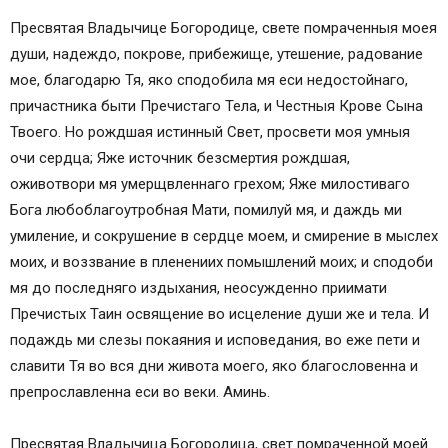
Пресвятая Владычице Богородице, свете помраченныя моея
души, надеждо, покрове, прибежище, утешение, радование
мое, благодарю Тя, яко сподобила мя еси недостойнаго,
причастника быти Пречистаго Тела, и Честныя Крове Сына
Твоего. Но рождшая истинный Свет, просвети моя умныя
очи сердца; Яже источник безсмертия рождшая,
оживотвори мя умерщвленнаго грехом; Яже милостиваго
Бога любоблагоутробная Мати, помилуй мя, и даждь ми
умиление, и сокрушение в сердце моем, и смирение в мыслех
моих, и воззвание в пленениих помышлений моих; и сподоби
мя до последняго издыхания, неосужденно приимати
Пречистых Таин освящение во исцеление души же и тела. И
подаждь ми слезы покаяния и исповедания, во еже пети и
славити Тя во вся дни живота моего, яко благословенна и
препрославленна еси во веки. Аминь.
Пресвятая Владычица Богородица, свет помраченной моей