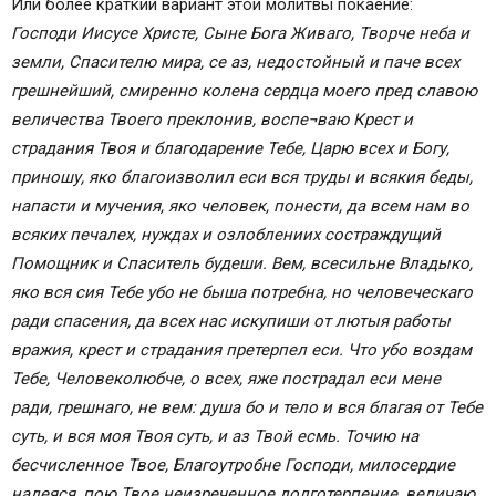
Или более краткий вариант этой молитвы покаение:
Господи Иисусе Христе, Сыне Бога Живаго, Творче неба и
земли, Спасителю мира, се аз, недостойный и паче всех
грешнейший, смиренно колена сердца моего пред славою
величества Твоего преклонив, воспе¬ваю Крест и
страдания Твоя и благодарение Тебе, Царю всех и Богу,
приношу, яко благоизволил еси вся труды и всякия беды,
напасти и мучения, яко человек, понести, да всем нам во
всяких печалех, нуждах и озлоблениих состраждущий
Помощник и Спаситель будеши. Вем, всесильне Владыко,
яко вся сия Тебе убо не быша потребна, но человеческаго
ради спасения, да всех нас искупиши от лютыя работы
вражия, крест и страдания претерпел еси. Что убо воздам
Тебе, Человеколюбче, о всех, яже пострадал еси мене
ради, грешнаго, не вем: душа бо и тело и вся благая от Тебе
суть, и вся моя Твоя суть, и аз Твой есмь. Точию на
бесчисленное Твое, Благоутробне Господи, милосердие
надеяся, пою Твое неизреченное долготерпение, величаю