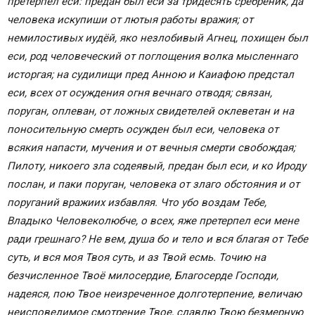
претерпел еси: предан был еси за тридесять сребреник, да
человека искупиши от лютыя работы вражия; от
немилостивых иудёй, яко незлобивый Агнец, похищен был
еси, род человеческий от поглощения волка мысленнаго
исторгая; на судилищи пред Анною и Каиафою предстал
еси, всех от осуждения огня вечнаго отводя; связан,
поруган, оплеван, от ложных свидетелей оклеветан и на
поносительную смерть осужден был еси, человека от
всякия напасти, мучения и от вечныя смерти свобождая;
Пилоту, никоего зла содеявый, предан был еси, и ко Ироду
послан, и паки поруган, человека от злаго обстояния и от
поруганий вражиих избавляя. Что убо воздам Тебе,
Владыко Человеколюбче, о всех, яже претерпел еси мене
ради грешнаго? Не вем, душа бо и тело и вся благая от Тебе
суть, и вся моя Твоя суть, и аз Твой есмь. Точию на
безчисленное Твоё милосердие, Благосерде Господи,
надеяся, пою Твое неизреченное долготерпение, величаю
неисповедимое смотрение Твое, славлю Твою безмерную