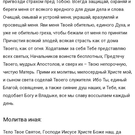
пригвозди страхом пред Тобою. Всегда защищай, охраняй и
береги меня от всякого вредного для души дела и слова.
Очищай, омывай и устрояй меня; украшай, вразумляй и
просвещай меня. Яви меня Твоей обителью, единого Духа, и
уже не обителью греха, чтобы бежали от меня по принятии
Причастия всякий злодей, всякая страсть как от дома
Твоего, как от огня. Ходатаями за себя Тебе представляю
всех святых, Начальников воинств бесплотных, Предтечу
Твоего, мудрых Апостолов, и сверх их – Твою непорочную,
чистую Матерь. Прими их молитвы, милосердный Христе мой,
и сыном света соделай Твоего служителя. Ибо Ты, единый
Благой, освящение, а также сияние душ наших, и Тебе, как
подобает Богу и Владыке, все мы славу воссылаем каждый
день.
Молитва иная:
Тело Твое Святое, Господи Иисусе Христе Боже наш, да