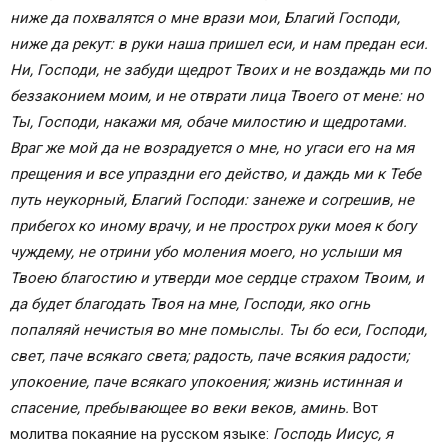
ниже да похвалятся о мне врази мои, Благий Господи,
ниже да рекут: в руки наша пришел еси, и нам предан еси.
Ни, Господи, не забуди щедрот Твоих и не воздаждь ми по
беззаконием моим, и не отврати лица Твоего от мене: но
Ты, Господи, накажи мя, обаче милостию и щедротами.
Враг же мой да не возрадуется о мне, но угаси eго на мя
прещения и все упраздни eго действо, и даждь ми к Тебе
путь неукорный, Благий Господи: занеже и согрешив, не
прибегох ко иному врачу, и не прострох руки моея к богу
чуждему, не отрини убо моления моего, но услыши мя
Твоею благостию и утверди мое сердце страхом Твоим, и
да будет благодать Твоя на мне, Господи, яко огнь
попаляяй нечистыя во мне помыслы. Ты бо еси, Господи,
свет, паче всякаго света; радость, паче всякия радости;
упокоение, паче всякаго упокоения; жизнь истинная и
спасение, пребывающее во веки веков, аминь.
Вот
молитва покаяние на русском языке:
Господь Иисус, я