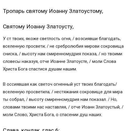
Тропарь святому Иоанну Златоустому,
Святому Иоанну Златоусту,
У ст твоих, якоже светлость огня, / возсиявши благодать,
вселенную просвети; / не сребролюбия мирови сокровища
сниска, / высоту нам смиренномудрия показа, / но твоими
словесы наказуя, отче Иоанне Златоусте, / моли Слова
Христа Бога спастися душам нашим.
В оссиявшая как светоч огненный уст твоих благодать/
вселенную просветила; / нестяжания сокровище для мира
ты собрал, / высоту смиренномудрия нам показал. / Но,
словами твоими нас наставляя, / отче Иоанн Златоустый, /
моли Слово, Христа Бога, о спасении душ наших.
Слава, кондак, глас 6: