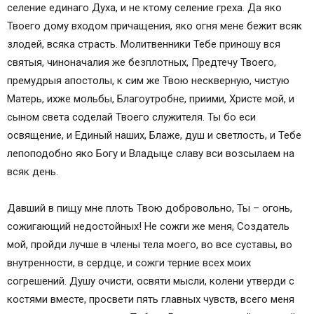
селение единаго Духа, и не ктому селение греха. Да яко
Твоего дому входом причащения, яко огня мене бежит всяк
злодей, всяка страсть. Молитвенники Тебе приношу вся
святыя, чиноначалия же безплотных, Предтечу Твоего,
премудрыя апостолы, к сим же Твою нескверную, чистую
Матерь, ихже мольбы, Благоутробне, приими, Христе мой, и
сыном света соделай Твоего служителя. Ты бо еси
освящение, и Единый наших, Блаже, душ и светлость, и Тебе
лепоподобно яко Богу и Владыце славу вси возсылаем на
всяк день.
Давший в пищу мне плоть Твою добровольно, Ты – огонь,
сожигающий недостойных! Не сожги же меня, Создатель
мой, пройди лучше в члены тела моего, во все суставы, во
внутренности, в сердце, и сожги терние всех моих
согрешений. Душу очисти, освяти мысли, колени утверди с
костями вместе, просвети пять главных чувств, всего меня