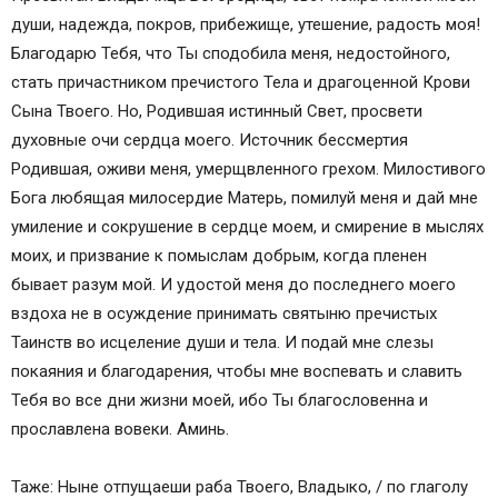
души, надежда, покров, прибежище, утешение, радость моя!
Благодарю Тебя, что Ты сподобила меня, недостойного,
стать причастником пречистого Тела и драгоценной Крови
Сына Твоего. Но, Родившая истинный Свет, просвети
духовные очи сердца моего. Источник бессмертия
Родившая, оживи меня, умерщвленного грехом. Милостивого
Бога любящая милосердие Матерь, помилуй меня и дай мне
умиление и сокрушение в сердце моем, и смирение в мыслях
моих, и призвание к помыслам добрым, когда пленен
бывает разум мой. И удостой меня до последнего моего
вздоха не в осуждение принимать святыню пречистых
Таинств во исцеление души и тела. И подай мне слезы
покаяния и благодарения, чтобы мне воспевать и славить
Тебя во все дни жизни моей, ибо Ты благословенна и
прославлена вовеки. Аминь.
Таже: Ныне отпущаеши раба Твоего, Владыко, / по глаголу