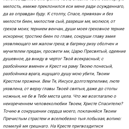
милость, имиже преклонился еси мене ради осужденнаго,
да аз оправдан буду. К столпу, Спасе, привязан и без
милости биен, милостив сый, разреши мя, молюся, от
грехов моих; тернием венчан, души моея греховное терние
искорени; тростию биен по главе, сокруши главу змия
уязвляющаго мя жалом греха; в багряну ризу оболчен и
мучителем предан, просвети ми, Царю Пресвятый, одеяние
душевное, да вниду в чертог Твой всекрасный; с
разбойники вменен и Крест на раму Твоею понесый,
разбойника врага, ищущаго душу мою убити, Твоим
Крестом прожени. Вем Тя, Иисусе долготерпеливе, люте
уязвлена, от верху главы Твоей святыя, даже до стопы
ножныя, не бе в Тебе места цела. Что же возглагалю о
неизреченнем человеколюбии Твоем, Христе Спасителю?
Точию в сокрушении сердца моего, покланяйся Твоим
Пречистым страстем и вселюбезно тыя лобызая, вопию:
помилуй мя грешнаго. На Кресте пригвоздитися