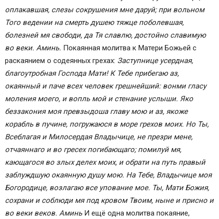
оплакавшая, слезы сокрушения мне даруй; при вольном
Того ведении на смерть душею тяжце поболевшая,
болезней мя свободи, да Тя славлю, достойно славимую
во веки. Аминь.
Покаянная молитва к Матери Божьей с
раскаянием о содеянных грехах:
Заступнице усердная,
благоутробная Господа Мати! К Тебе прибегаю аз,
окаянный и паче всех человек грешнейший: вонми гласу
моления моего, и вопль мой и стенание услыши. Яко
беззакония моя превзыдоша главу мою и аз, якоже
корабль в пучине, погружаюся в море грехов моих. Но Ты,
Всеблагая и Милосердая Владычице, не презри мене,
отчаяннаго и во гресех погибающаго; помилуй мя,
кающагося во злых делех моих, и обрати на путь правый
заблуждшую окаянную душу мою. На Тебе, Владычице моя
Богородице, возлагаю все упование мое. Ты, Мати Божия,
сохрани и соблюди мя под кровом Твоим, ныне и присно и
во веки веков. Аминь
И ещё одна молитва покаяние,