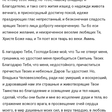
Благодетелю; и тако сего жития изшед о надежди живота
вечнаго, в присносущный достигну покой, идеже
празднующих глас непрестанный, и безконечная сладость
зрящих Твоего лица доброту неизреченную. Ты бо еси
истинное желание, и неизреченное веселие любящих Тя,
Христе Боже наш, и Тя поет вся тварь во веки. Аминь.
Б лагодарю Тебя, Господи Боже мой, что Ты не отверг меня,
грешника, но удостоил меня приобщиться Святынь Твоих.
Благодарю Тебя, что меня, недостойного, причаститься
пречистых Твоих и небесных Даров Ты удостоил. Но,
Владыка Человеколюбец, ради нас умерший, и воскресший,
и даровавший нам эти страшные и животворящие Твои
Таинства во благодеяние и освящение душ и тел наших,
сделай, чтобы они были и мне во исцеление души и тела, во
отражение всякого врага, в просвещение очей сердца
моего, в мир душевных моих сил, в веру твердую, в любовь