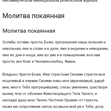
некоммерческом еженедельном религиозном журнале.
Молитва покаянная
Молитва покаянная
Ослаби, остави, прости, Боже, прегрешения наша, вольная и
невольная, яже в слове и в деле, яже в ведении и неведении,
яже во дни и нощи, яже во уме и в помышлении: вся нам
прости, яко Благ и Человеколюбец. Аминь.
Владыко Христе Боже, Иже страстьми Своими страсти моя
исцеливый и язвами Своими язвы моя уврачевавый, даруй
мне, много Тебе прегрешившему, слезы умиления; сраствори
моему телу от обояния Животворящего Тела Твоего, и
наслади душу мою Твоею Честною Кровию от горести,
еюже мя сопротивник напои; возвыси мой ум к Тебе, долу