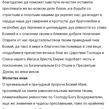
благодатию да поможет нам пути нечестия оставити,
Сохранить молитвы в социальных сетях:
преспевати же во всяком деле блазе, и в борьбе со
Молитва Илье Пророку о помощи
страстьми и похотьми нашими да укрепит нас; да всадит в
Молитва св. Илье Пророку
сердца наша дух смирения и кротости, дух братолюбия и
Молитва Илье Пророку о деньгах
незлобия, дух терпения и целомудрия, дух ревности ко славе
Божией и о спасении своем и ближних доброе попечение.
Отврати от нас предстательством твоим праведный гнев
Божий, да тако в мире и благочестии поживше в сем веце,
сподобимся причастия вечных благ во Царствии Господа и
Спаса нашего Иисуса Христа, Емуже подобает честь и
поклонение, со Безначальным Его Отцем и Пресвятым
Духом, во веки веков.
Молитва иная
О прехвальный и пречудный пророче Божий Илие,
просиявый на земли равноангельским житием твоим,
пламеннейшею ревностию по Господу Богу Вседержителю,
еще же знамении и чудесы преславными, таже по крайнему