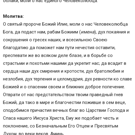
облаки, моли о нас единого Человеколюбца.
Молитва:
О святый пророче Божий Илие, моли о нас Человеколюбца
Бога, да подаст нам, рабам Божиим (
имена
), дух покаяния и
сокрушения о гресех наших, и всесильною Своею
благодатию да поможет нам пути нечестия оставити,
преспевати же во всяком деле блазе, и в борьбе со
страстьми и похотьми нашими да укрепит нас; да всадит в
сердца наши дух смирения и кротости, дух братолюбия и
незлобия, дух терпения и целомудрия, дух ревности ко славе
Божией и о спасении своем и ближних доброе попечение.
Отврати от нас предстательством твоим праведный гнев
Божий, да тако в мире и благочестии поживше в сем веце,
сподобимся причастия вечных благ во Царствии Господа и
Спаса нашего Иисуса Христа, Ему же подобает честь и
поклонение, со Безначальным Его Отцем и Пресвятым
Духом, во веки веков. Аминь.