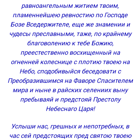
равноангельным житием твоим,
пламеннейшею ревностию по Господе
Бозе Вседержителе, еще же знамении и
чудесы преславными, таже, по крайнему
благоволению к тебе Божию,
преестественно восхищенный на
огненней колеснице с плотию твоею на
Небо, сподобивыйся беседовати с
Преобразившимся на Фаворе Спасителем
мира и ныне в райских селениих выну
пребываяй и предстояй Престолу
Небеснаго Царя!
Услыши нас, грешных и непотребных, в
час сей предстоящих пред святою твоею