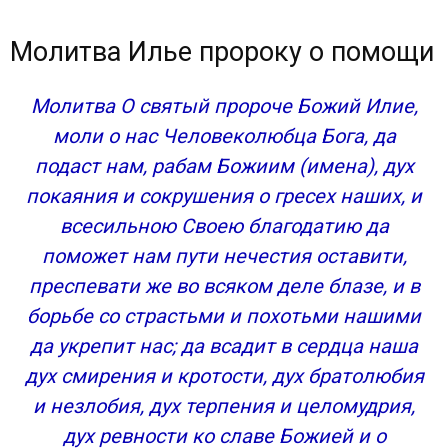
Молитва Илье пророку о помощи
Молитва О святый пророче Божий Илие,
моли о нас Человеколюбца Бога, да
подаст нам, рабам Божиим (имена), дух
покаяния и сокрушения о гресех наших, и
всесильною Своею благодатию да
поможет нам пути нечестия оставити,
преспевати же во всяком деле блазе, и в
борьбе со страстьми и похотьми нашими
да укрепит нас; да всадит в сердца наша
дух смирения и кротости, дух братолюбия
и незлобия, дух терпения и целомудрия,
дух ревности ко славе Божией и о