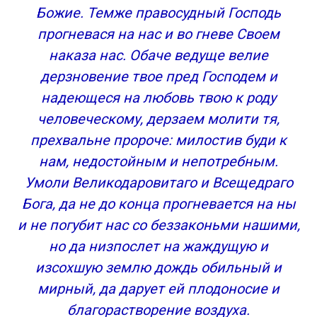
Божие. Темже правосудный Господь
прогневася на нас и во гневе Своем
наказа нас. Обаче ведуще велие
дерзновение твое пред Господем и
надеющеся на любовь твою к роду
человеческому, дерзаем молити тя,
прехвальне пророче: милостив буди к
нам, недостойным и непотребным.
Умоли Великодаровитаго и Всещедраго
Бога, да не до конца прогневается на ны
и не погубит нас со беззаконьми нашими,
но да низпослет на жаждущую и
изсохшую землю дождь обильный и
мирный, да дарует ей плодоносие и
благорастворение воздуха.