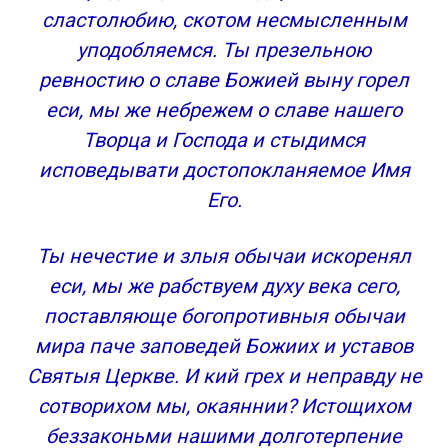
сластолюбию, скотом несмысленным
уподобляемся. Ты презельною
ревностию о славе Божией выну горел
еси, мы же небрежем о славе нашего
Творца и Господа и стыдимся
исповедывати достопокланяемое Имя
Его.
Ты нечестие и злыя обычаи искоренял
еси, мы же рабствуем духу века сего,
поставляюще богопротивныя обычаи
мира паче заповедей Божиих и уставов
Святыя Церкве. И кий грех и неправду не
сотворихом мы, окаяннии? Истощихом
беззаконьми нашими долготерпение