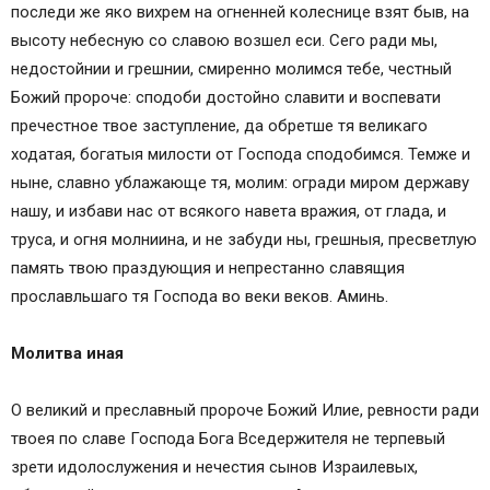
последи же яко вихрем на огненней колеснице взят быв, на
высоту небесную со славою возшел еси. Сего ради мы,
недостойнии и грешнии, смиренно молимся тебе, честный
Божий пророче: сподоби достойно славити и воспевати
пречестное твое заступление, да обретше тя великаго
ходатая, богатыя милости от Господа сподобимся. Темже и
ныне, славно ублажающе тя, молим: огради миром державу
нашу, и избави нас от всякого навета вражия, от глада, и
труса, и огня молниина, и не забуди ны, грешныя, пресветлую
память твою праздующия и непрестанно славящия
прославльшаго тя Господа во веки веков. Аминь.
Молитва иная
О великий и преславный пророче Божий Илие, ревности ради
твоея по славе Господа Бога Вседержителя не терпевый
зрети идолослужения и нечестия сынов Израилевых,