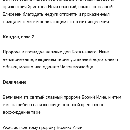
пришествия Христова Илиа славный, свыше пославый
Елисееви благодать недуги отгоняти и прокаженныя
очищати: темже и почитающим его точит исцеления.
Кондак, глас 2
Пророче и провидче великих дел Бога нашего, Илие
великоимените, вещанием твоим уставивый водоточныя
облаки, моли о нас единаго Человеколюбца.
Величание
Величаем тя, святый славный пророче Божий Илие, и чтим
еже на небеса на колеснице огненней преславное
восхождение твое.
Акафист святому пророку Божию Илии