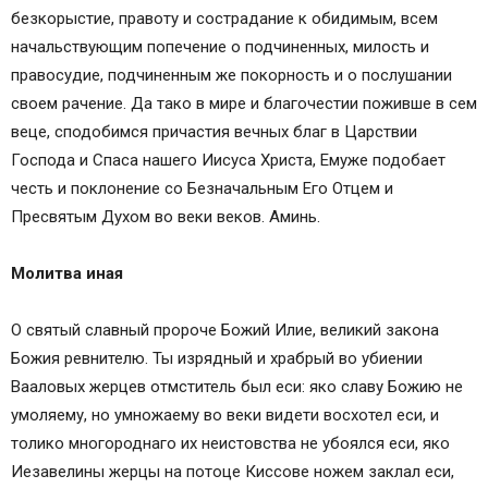
безкорыстие, правоту и сострадание к обидимым, всем
начальствующим попечение о подчиненных, милость и
правосудие, подчиненным же покорность и о послушании
своем рачение. Да тако в мире и благочестии поживше в сем
веце, сподобимся причастия вечных благ в Царствии
Господа и Спаса нашего Иисуса Христа, Емуже подобает
честь и поклонение со Безначальным Его Отцем и
Пресвятым Духом во веки веков. Аминь.
Молитва иная
О святый славный пророче Божий Илие, великий закона
Божия ревнителю. Ты изрядный и храбрый во убиении
Вааловых жерцев отмститель был еси: яко славу Божию не
умоляему, но умножаему во веки видети восхотел еси, и
толико многороднаго их неистовства не убоялся еси, яко
Иезавелины жерцы на потоце Киссове ножем заклал еси,