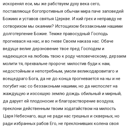
искоренял еси, мы же рабствуем духу века сего,
поставляюще богопротивныя обычаи мира паче заповедей
Божиих и уставов святыя Церкве. И кий грех и неправду не
сотворихом мы окаянии? Истощихом беззаконьми нашими
долготерпение Божие. Темже правосудный Господь
прогневася на нас, и во гневе Своем наказа нас. Обаче
ведуще велие дерзновение твое пред Господем и
надеющеся на любовь твою к роду человеческому, дерзаем
молити тя, прехвальне пророче: милостив буди к нам,
недостойным и непотребным, умоли великодаровитаго и
всещедраго Бога, да не до конца прогневается на ны и не
погубит нас со беззаконьми нашими, но да ниспослет на
жаждущую и изсохшую землю дождь обильный и мирный,
да дарует ей плодоносие и благорастворение воздуха;
преклони действенным твоим ходатайством на милость
Царя Небеснаго, аще не ради нас грешных и скверных, но
ради избранных рабов Его, не преклонивших колена своя