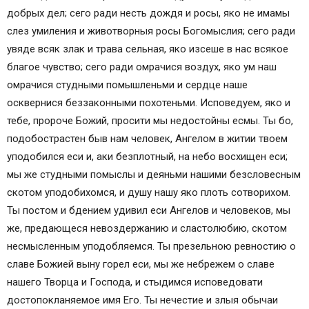
добрых дел; сего ради несть дождя и росы, яко не имамы
слез умиления и животворныя росы Богомыслия; сего ради
увяде всяк злак и трава сельная, яко изсеше в нас всякое
благое чувство; сего ради омрачися воздух, яко ум наш
омрачися студными помышленьми и сердце наше
осквернися беззаконными похотеньми. Исповедуем, яко и
тебе, пророче Божий, просити мы недостойны есмы. Ты бо,
подобострастен быв нам человек, Ангелом в житии твоем
уподобился еси и, аки безплотный, на небо восхищен еси;
мы же студными помыслы и деяньми нашими безсловесным
скотом уподобихомся, и душу нашу яко плоть сотворихом.
Ты постом и бдением удивил еси Ангелов и человеков, мы
же, предающеся невоздержанию и сластолюбию, скотом
несмысленным уподобляемся. Ты презельною ревностию о
славе Божией выну горел еси, мы же небрежем о славе
нашего Творца и Господа, и стыдимся исповедовати
достопокланяемое имя Его. Ты нечестие и злыя обычаи