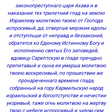
законопреступнаго царя Ахава и в
наказание тех трилетний глад на землю
Израилеву молитвою твоею от Господа
испросивый, да, отвергше мерзкия идолы
и отступльше от неправд и беззаконий,
обратятся ко Единому Истинному Богу и
исполнению святых Его заповедей,
вдовицу Сарептскую в гладе пречудно
препитавый и сына ея умерша молитвою
твоею воскресивый, по прошествии же
пронареченнаго времене глада,
собранный на гору Кармильскую народ
израильский в богоотступстве и нечестии
укоривый, таже огнь молитвою на жертву
твою с небесе испросивый и чудом сим