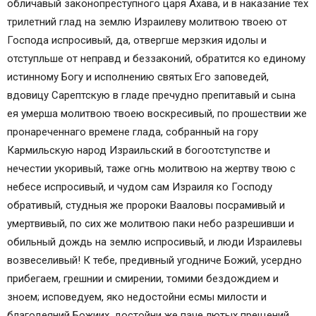
обличавый законопреступного царя Ахава, и в наказание тех
трилетний глад на землю Израилеву молитвою твоею от
Господа испросивый, да, отвергше мерзкия идолы и
отступльше от неправд и беззаконий, обратится ко единому
истинному Богу и исполнению святых Его заповедей,
вдовицу Сарептскую в гладе пречудно препитавый и сына
ея умерша молитвою твоею воскресивый, по прошествии же
пронареченнаго времене глада, собранный на гору
Кармильскую народ Израильский в богоотступстве и
нечестии укоривый, таже огнь молитвою на жертву твою с
небесе испросивый, и чудом сам Израиля ко Господу
обративый, студныя же пророки Вааловы посрамивый и
умертвивый, по сих же молитвою паки небо разрешивши и
обильный дождь на землю испросивый, и люди Израилевы
возвеселивый! К тебе, предивный угодниче Божий, усердно
прибегаем, грешнии и смирении, томими бездождием и
зноем; исповедуем, яко недостойни есмы милости и
благодеяний Божиих, достойни же паче лютых прещений