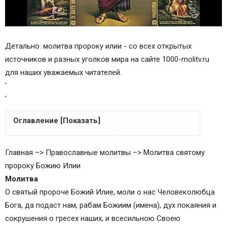
Детально: молитва пророку илии - со всех открытых
источников и разных уголков мира на сайте 1000-molitv.ru
для наших уважаемых читателей.
'
'
Оглавление [Показать]
Тропарь святому пророку Илии
Главная –> Православные молитвы –> Молитва святому
Популярные молитвы:
пророку Божию Илии
Молитва Илье пророку о помощи
Молитва
Молитва пророку Илье о здравии
О святый пророче Божий Илие, моли о нас Человеколюбца
Молитва пророку Илии во время бездождия и
Бога, да подаст нам, рабам Божиим (имена), дух покаяния и
голода
сокрушения о гресех наших, и всесильною Своею
Молитва пророку Илие о защите