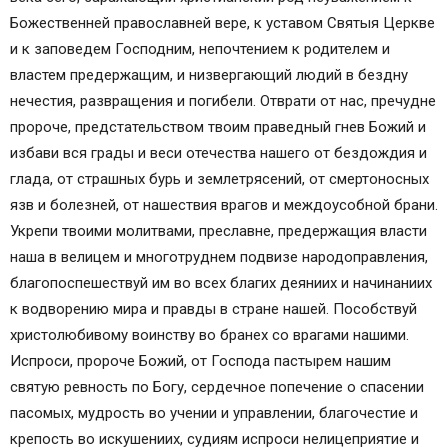
Божественней православней вере, к уставом Святыя Церкве
и к заповедем Господним, непочтением к родителем и
властем предержащим, и низвергающий людий в бездну
нечестия, развращения и погибели. Отврати от нас, пречудне
пророче, предстательством твоим праведный гнев Божий и
избави вся грады и веси отечества нашего от бездождия и
глада, от страшных бурь и землетрясений, от смертоносных
язв и болезней, от нашествия врагов и междоусобной брани.
Укрепи твоими молитвами, преславне, предержащия власти
наша в велицем и многотруднем подвизе народоправления,
благопоспешествуй им во всех благих деяниих и начинаниих
к водворению мира и правды в стране нашей. Пособствуй
христолюбивому воинству во бранех со врагами нашими.
Испроси, пророче Божий, от Господа пастырем нашим
святую ревность по Богу, сердечное попечение о спасении
пасомых, мудрость во учении и управлении, благочестие и
крепость во искушениих, судиям испроси нелицеприятие и