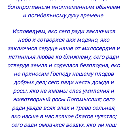
богопротивным иноплеменным обычаем
и погибельному духу времене.
Исповедуем, яко сего ради заключися
небо и сотворися аки медяно, яко
заключися сердце наше от милосердия и
истинныя любве ко ближнему; сего ради
отверде земля и соделася безплодна, яко
не приносим Господу нашему плодов
добрых дел; сего ради несть дождя и
росы, яко не имамы слез умиления и
животворный росы Богомыслия; сего
ради увяде всяк злак и трава сельная,
яко изсше в нас всякое благое чувство;
сего ради омрачися воздух, яко ум наш