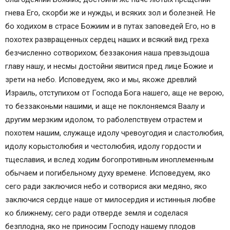
гнева Его, скорби же и нужды, и всяких зол и болезней. Не
бо ходихом в страсе Божиим и в путах заповедей Его, но в
похотех развращенных сердец наших и всякий вид греха
безчисленно сотворихом; беззакония наша превзыдоша
главу нашу, и несмы достойни явитися пред лице Божие и
зрети на небо. Исповедуем, яко и мы, якоже древлий
Израиль, отступихом от Господа Бога нашего, аще не верою,
то беззаконьми нашими, и аще не поклоняемся Ваалу и
другим мерзким идолом, то раболепствуем отрастем и
похотем нашим, служаще идолу чревоугодия и сластолюбия,
идолу корыстолюбия и честолюбия, идолу гордости и
тщеславия, и вслед ходим богопротивным иноплеменным
обычаем и погибельному духу времене. Исповедуем, яко
сего ради заключися небо и сотворися аки медяно, яко
заключися сердце наше от милосердия и истинныя любве
ко ближнему; сего ради отверде земля и соделася
безплодна, яко не приносим Господу нашему плодов