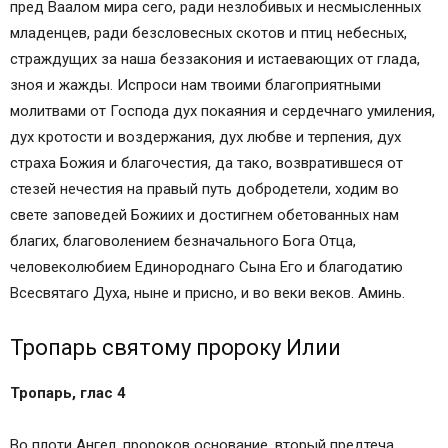
пред Ваалом мира сего, ради незлобивых и несмысленных
младенцев, ради безсловесных скотов и птиц небесных,
страждущих за наша беззакония и истаевающих от глада,
зноя и жажды. Испроси нам твоими благоприятными
молитвами от Господа дух покаяния и сердечнаго умиления,
дух кротости и воздержания, дух любве и терпения, дух
страха Божия и благочестия, да тако, возвратившеся от
стезей нечестия на правый путь добродетели, ходим во
свете заповедей Божиих и достигнем обетованных нам
благих, благоволением безначального Бога Отца,
человеколюбием Единороднаго Сына Его и благодатию
Всесвятаго Духа, ныне и присно, и во веки веков. Аминь.
Тропарь святому пророку Илии
Тропарь, глас 4
Во плоти Ангел, пророков основание, вторый предтеча