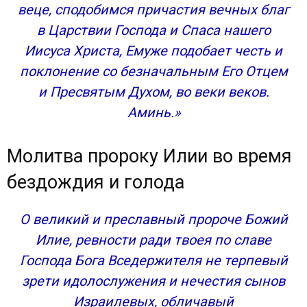
веце, сподобимся причастия вечных благ
в Царствии Господа и Спаса нашего
Иисуса Христа, Емуже подобает честь и
поклонение со безначальным Его Отцем
и Пресвятым Духом, во веки веков.
Аминь.»
Молитва пророку Илии во время
бездождия и голода
О великий и преславный пророче Божий
Илие, ревности ради твоея по славе
Господа Бога Вседержителя не терпевый
зрети идолослужения и нечестия сынов
Израилевых, обличавый