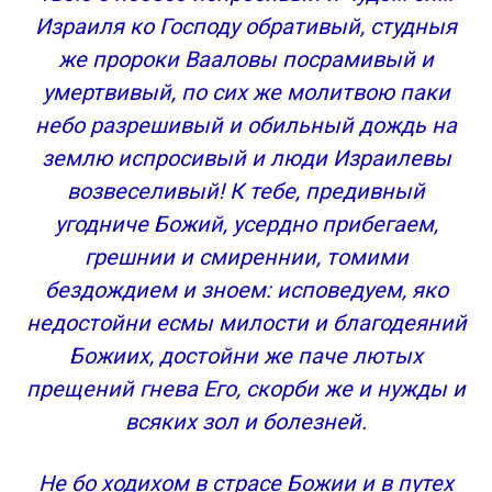
Израиля ко Господу обративый, студныя
же пророки Вааловы посрамивый и
умертвивый, по сих же молитвою паки
небо разрешивый и обильный дождь на
землю испросивый и люди Израилевы
возвеселивый! К тебе, предивный
угодниче Божий, усердно прибегаем,
грешнии и смиреннии, томими
бездождием и зноем: исповедуем, яко
недостойни есмы милости и благодеяний
Божиих, достойни же паче лютых
прещений гнева Его, скорби же и нужды и
всяких зол и болезней.
Не бо ходихом в страсе Божии и в путех