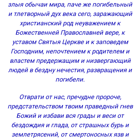
злыя обычаи мира, паче же погибельный
и тлетворный дух века сего, заражающий
христианский род неуважением к
Божественней Православней вере, к
уставом Святыя Церкве и к заповедем
Господним, непочтением к родителем и
властем предержащим и низвергающий
людей в бездну нечестия, развращения и
погибели.
Отврати от нас, пречудне пророче,
предстательством твоим праведный гнев
Божий и избави вся грады и веси от
бездождия и глада, от страшных бурь и
землетрясений, от смертоносных язв и