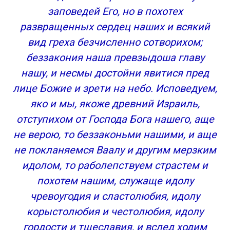
заповедей Его, но в похотех
развращенных сердец наших и всякий
вид греха безчисленно сотворихом;
беззакония наша превзыдоша главу
нашу, и несмы достойни явитися пред
лице Божие и зрети на небо. Исповедуем,
яко и мы, якоже древний Израиль,
отступихом от Господа Бога нашего, аще
не верою, то беззаконьми нашими, и аще
не покланяемся Ваалу и другим мерзким
идолом, то раболепствуем страстем и
похотем нашим, служаще идолу
чревоугодия и сластолюбия, идолу
корыстолюбия и честолюбия, идолу
гордости и тщеславия, и вслед ходим