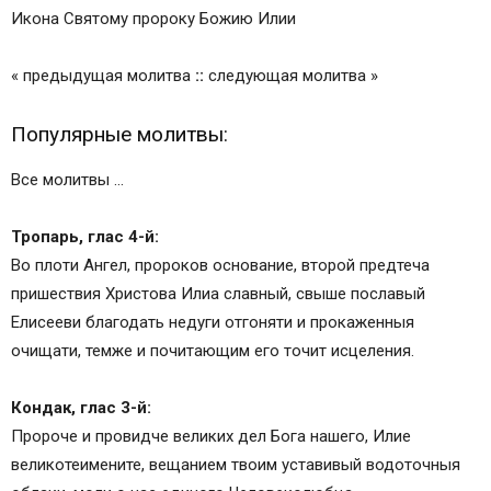
Икона Святому пророку Божию Илии
« предыдущая молитва
::
следующая молитва »
Популярные молитвы:
Все молитвы …
Тропарь, глас 4-й:
Во плоти Ангел, пророков основание, второй предтеча
пришествия Христова Илиа славный, свыше пославый
Елисееви благодать недуги отгоняти и прокаженныя
очищати, темже и почитающим его точит исцеления.
Кондак, глас 3-й:
Пророче и провидче великих дел Бога нашего, Илие
великотеимените, вещанием твоим уставивый водоточныя