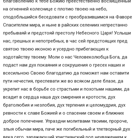
благоволению к тебе Божию преестественно восхищенный
на огненней колеснице с плотию твоею на небо,
сподобльшийся беседовати с преобразившимся на Фаворе
Спасителем мира, и ныне в райских селениих непрестанно
пребываяй и предстояй престолу Небесного Царя! Услыши
нас, грешных и непотребных, в час сей предстоящих пред
святою твоею иконою и усердно прибегающих к
ходотайству твоему. Моли о нас Человеколюбца Бога, да
подаст нам дух покаяния и сокрушения о гресех наших и
всесильною Своею благодатию да поможет нам оставити
пути нечестия, преспевати же во всяком деле блазе, да
укрепит нас в борьбе со страстьми и похотьми нашими, да
всадит в сердца наша дух смирения и кротости, дух
братолюбия и незлобия, дух терпения и целомудрия, дух
ревности к славе Божией и о спасении своем и ближних
доброе попечение. Упраздни молитвами твоими, пророче,
злыя обычаи мира, паче же погибельный и тлетворный дух
века сего, заражающий христианский род неуважением к