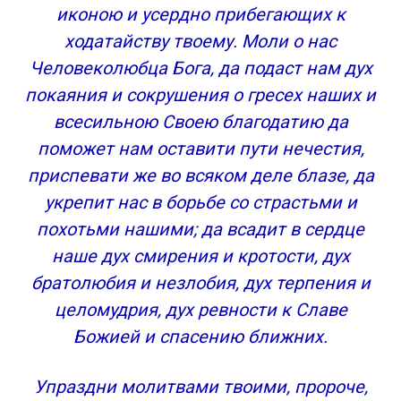
иконою и усердно прибегающих к
ходатайству твоему. Моли о нас
Человеколюбца Бога, да подаст нам дух
покаяния и сокрушения о гресех наших и
всесильною Своею благодатию да
поможет нам оставити пути нечестия,
приспевати же во всяком деле блазе, да
укрепит нас в борьбе со страстьми и
похотьми нашими; да всадит в сердце
наше дух смирения и кротости, дух
братолюбия и незлобия, дух терпения и
целомудрия, дух ревности к Славе
Божией и спасению ближних.
Упраздни молитвами твоими, пророче,