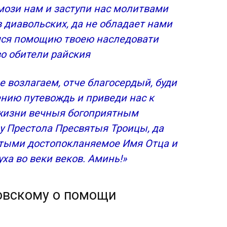
мози нам и заступи нас молитвами
 диавольских, да не обладает нами
имся помощию твоею наследовати
о обители райския
е возлагаем, отче благосердый, буди
ению путевождь и приведи нас к
жизни вечныя богоприятным
у Престола Пресвятыя Троицы, да
ятыми достопокланяемое Имя Отца и
ха во веки веков. Аминь!»
овскому о помощи