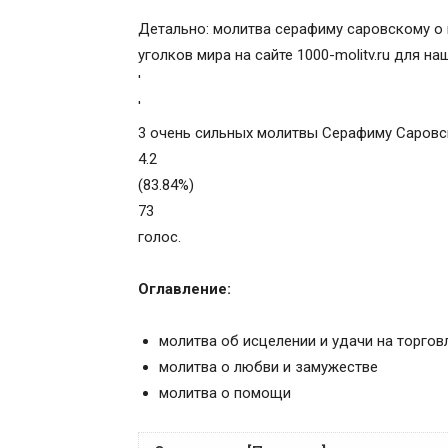
Детально: молитва серафиму саровскому о 
уголков мира на сайте 1000-molitv.ru для н
'
'
3 очень сильных молитвы Серафиму Саров
4.2
(83.84%)
73
голос.
Оглавление:
молитва об исцелении и удачи на торго
молитва о любви и замужестве
молитва о помощи