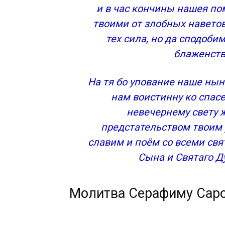
и в час кончины нашея по
твоими от злобных наветов
тех сила, но да сподоб
блаженств
На тя бо упование наше нын
нам воистинну ко спас
невечернему свету 
предстательством твоим 
славим и поём со всеми св
Сына и Святаго Ду
Молитва Серафиму Сар