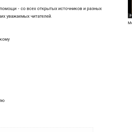
помощи - со всех открытых источников и разных
аших уважаемых читателей.
Р
Мо
скому
влю