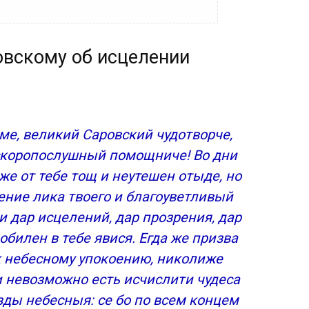
ении и удачи на торговлю
вскому об исцелении
 и замужестве
щи
:
ме, великий Саровский чудотворче,
скоропослушный помощниче! Во дни
же от тебе тощ и неутешен отыде, но
ение лика твоего и благоуветливый
 и дар исцелений, дар прозрения, дар
билен в тебе явися. Егда же призва
 к небесному упокоению, николиже
 и невозможно есть исчислити чудеса
зды небесныя: се бо по всем концем