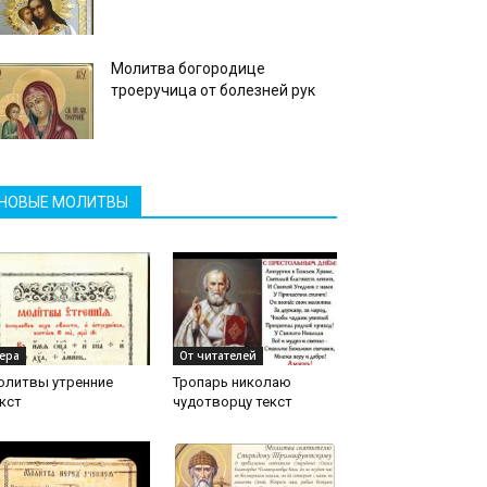
Молитва богородице
троеручица от болезней рук
НОВЫЕ МОЛИТВЫ
ера
От читателей
олитвы утренние
Тропарь николаю
кст
чудотворцу текст