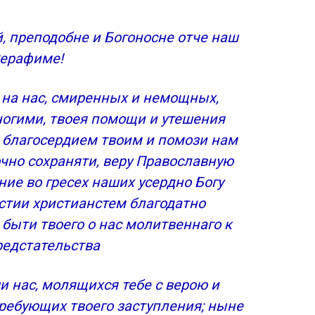
, преподобне и Богоносне отче наш
ерафиме!
 на нас, смиренных и немощных,
огими, твоея помощи и утешения
 благосердием твоим и помози нам
чно сохраняти, веру Православную
ние во гресех наших усердно Богу
естии христианстем благодатно
быти твоего о нас молитвеннаго к
редстательства
и нас, молящихся тебе с верою и
требующих твоего заступления; ныне