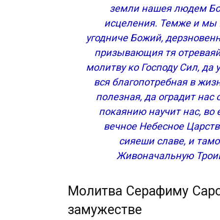
земли нашея людем Бо
исцеления. Темже и мы 
угодниче Божий, дерзновен
призывающия тя отреваяй
молитву ко Господу Сил, да 
вся благопотребная в жиз
полезная, да оградит нас
покаянию научит нас, во
вечное Небесное Царств
сияеши славе, и там
Живоначальную Троиц
Молитва Серафиму Саро
замужестве