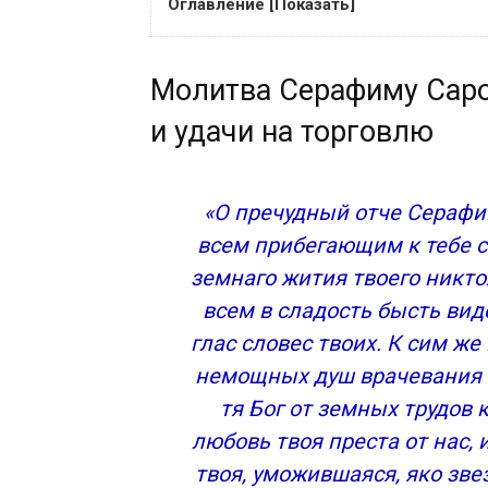
Оглавление [Показать]
Молитва Серафиму Саровскому об исцел
Молитва Серафиму Саро
Молитва Серафиму Саровскому о любви
Молитва Серафиму Саровскому о помо
и удачи на торговлю
Сохранить молитвы в социальных сетях
О чем молить святого чудотворца
Житие святого
«О пречудный отче Серафи
Подвиги веры
всем прибегающим к тебе 
Почитание и память
земнаго жития твоего никто
Серафим Саровский чудотворец
всем в сладость бысть вид
Молитва Серафиму Саровскому
глас словес твоих. К сим же
Молитва первая Серафиму Саровскому
Молитва вторая Серафиму Саровскому
немощных душ врачевания о
Молитва третья Серафиму Саровскому
тя Бог от земных трудов
Тропарь, глас 4
любовь твоя преста от нас,
Кондак, глас 2
твоя, уможившаяся, яко зве
Слушать молитву Серафиму Саровскому