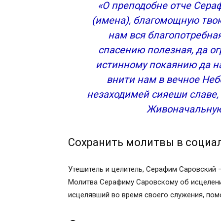
«О преподобне отче Сераф
(имена), благомощную твою
нам вся благопотребная
спасению полезная, да ог
истинному покаянию да на
внити нам в вечное Неб
незаходимей сияеши славе,
Живоначальную 
Сохранить молитвы в социал
Утешитель и целитель, Серафим Саровский 
Молитва Серафиму Саровскому об исцелени
исцелявший во время своего служения, помо