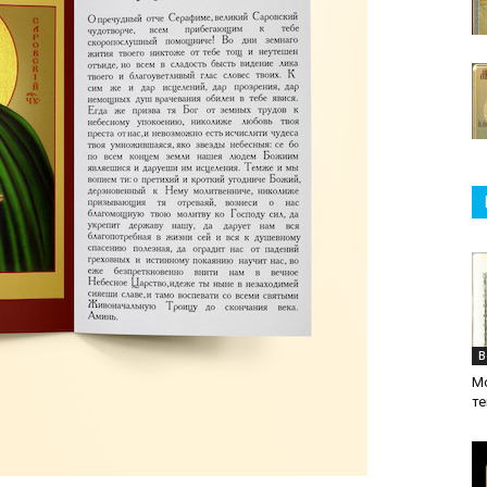
В
М
те