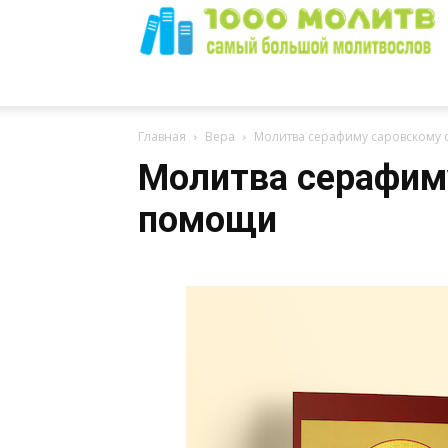
1000
Главная
Вера
Молитва серафиму саровскому
Молитва серафим
помощи
Молитв