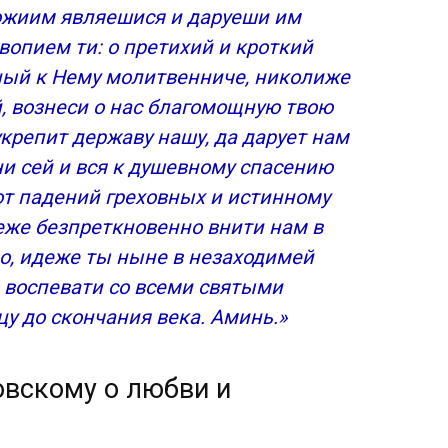
жиим являешися и даруеши им
вопием ти: о претихий и кроткий
ный к Нему молитвенниче, николиже
, вознеси о нас благомощную твою
укрепит державу нашу, да дарует нам
ни сей и вся к душевному спасению
 от падений греховных и истинному
 еже безпреткновенно внити нам в
о, идеже ты ныне в незаходимей
о воспевати со всеми святыми
у до скончания века. Аминь.»
вскому о любви и