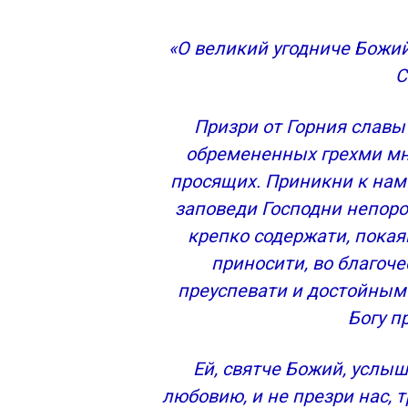
«О великий угодниче Божий
С
Призри от Горния славы
обремененных грехми мн
просящих. Приникни к нам
заповеди Господни непоро
крепко содержати, покая
приносити, во благоч
преуспевати и достойным 
Богу п
Ей, святче Божий, услыш
любовию, и не презри нас, 