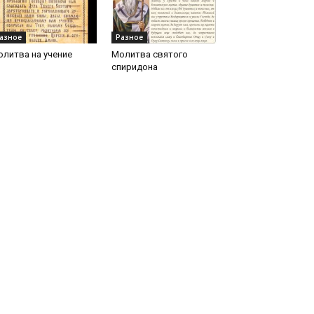
азное
Разное
литва на учение
Молитва святого
спиридона