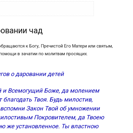
ровании чад
а
, читается перед чудотворной иконой
блаженной Ксении Петербургской
обращаются к Богу, Пречистой Его Матери или святым,
помощи в зачатии по молитвам просящих.
лящих Всевышнего о даровании детей
гов о даровании детей
кий Чудотворец
 и Всемогущий Боже, да молением
 благодать Твоя. Будь милостив,
Х ИЛИ МОЛИТВА ЧТОБЫ ЗАБЕРЕМЕНЕТЬ.
, вспомни Закон Твой об умножении
 молитва чтобы забеременеть.
 милостивым Покровителем, да Твоею
ю же установленное. Ты властною
м.