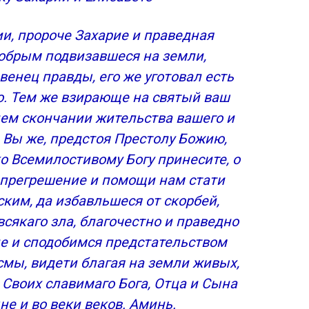
и, пророче Захарие и праведная
добрым подвизавшеся на земли,
венец правды, его же уготовал есть
о. Тем же взирающе на святый ваш
нем скончании жительства вашего и
 Вы же, предстоя Престолу Божию,
о Всемилостивому Богу принесите, о
 прегрешение и помощи нам стати
ким, да избавльшеся от скорбей,
всякаго зла, благочестно и праведно
 и сподобимся предстательством
смы, видети благая на земли живых,
 Своих славимаго Бога, Отца и Сына
не и во веки веков. Аминь.