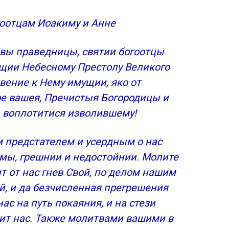
оотцам Иоакиму и Анне
овы праведницы, святии богоотцы
ящии Небесному Престолу Великого
вение к Нему имущии, яко от
 вашея, Пречистыя Богородицы и
 воплотитися изволившему!
 предстателем и усердным о нас
мы, грешнии и недостойнии. Молите
ит от нас гнев Свой, по делом нашим
, и да безчисленная прегрешения
ас на путь покаяния, и на стези
дит нас. Также молитвами вашими в