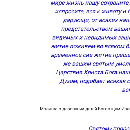
мире жизнь нашу сохраните,
испросите, вся к животу и
дарующи, от всяких нап
предстательством вашим
видимых и невидимых защи
житие поживем во всяком бл
временное сие житие преше
же вашим святым умоле
Царствия Христа Бога наш
Духом, подобает всякая с
ве
Молитва о даровании детей Богоотцам Иоа
Святому проро