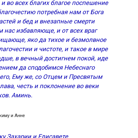
 и во всех благих благое поспешение
 благочестию потребная нам от Бога
астей и бед и внезапные смерти
 нас избавляюще, и от всех враг
щающе, яко да тихое и безмолвное
агочестии и чистоте, и такое в мире
дше, в вечный достигнем покой, иде
нием да сподобимся Небеснаго
его, Ему же, со Отцем и Пресвятым
лава, честь и поклонение во веки
ков. Аминь.
киму и Анне
ку Захарии и Елисавете