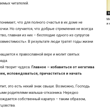
жаемых читателей.
В
М
онимает, что для полного счастья в их доме не
и 
очки. Но случается, что добрые стремления не всегда
во, главная из них – бесплодие одного из супругов
овместимость». В результате люди тратят годы жизни
ращается к православной вере и молит святых
чада.
ей творит чудеса.
Главное – избавиться от негатива
ек, исповедоваться, причаститься и начать
упит, это есть некий знак свыше. Возможно, Господь
мными родителями малыша-отказника. Нередко
 рождается собственный карапуз – таким образом,
тцовства.