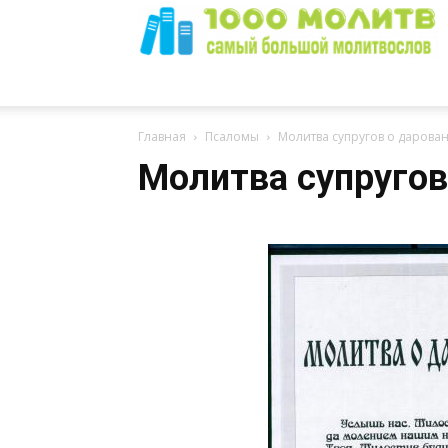
1000
Главная
Псаломы
Молитва супругов о дарова
Молитва супругов
Молитв