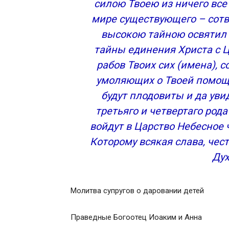
силою Твоею из ничего все
Молитва супругов, детей не имущих.
мире существующего – сотв
Молитва святой Анне, разрешающей уз
высокою тайною освятил 
Тропарь святой Анне. Глас 5
тайны единения Христа с 
Молитва ко пророку Захарии и правед
Предтечи
рабов Твоих сих (имена),
Тропарь святому пророку Захарии.
умоляющих о Твоей помощи,
Молитва к святым праведным Богоотц
будут плодовиты и да уви
Молитва первая
третьяго и четвертаго род
Молитва вторая
войдут в Царство Небесное 
Тропарь, глас 2
Которому всякая слава, чес
Преподобному Роману
Молитва преподобному
Дух
Тропарь преподобному, глас 8
Кондак преподобному, глас 2
Молитва супругов о даровании детей
Первомученице Евдокии
Тропарь, глас 8
Праведные Богоотец Иоаким и Анна
Молитва всем святым и бесплотным н