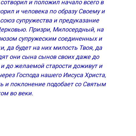
 сотворил и положил начало всего в
орил и человека по образу Своему и
ы безчадия и неплодия.
союз супружества и предуказание
Церковью. Призри, Милосердный, на
ной Елисавете, родителям Иоанна
 союзом супружеским соединенных и
 да будет на них милость Твоя, да
ам Иоакиму и Анне.
дят они сына сынов своих даже до
а и до желаемой старости доживут и
через Господа нашего Иисуса Христа,
ть и поклонение подобает со Святым
ом во веки.
ебесным силам