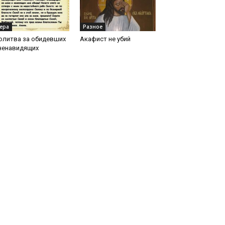
ера
Разное
олитва за обидевших
Акафист не убий
ненавидящих