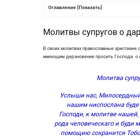
Оглавление [Показать]
Молитвы супругов о даровании чад
Молитвы супругов о да
При желании иметь дитя мужского пол
Молитва для быстрого зачатия ребенка
Молитва для зачатия ребенка святой 
В своих молитвах православные христиане 
Как правильно молиться
имеющим дерзновение просить Господа о 
Краткое житие святых праведников, мо
Святые праведные Иоаким и Анна
Молитва супру
Пророк Захария и праведная Елисавета
Святой преподобный Александр Свирс
Услыши нас, Милосердный
Ксения Петербургская
нашим ниспослана будет
Святитель Лука Крымский
МОЛИТВА СУПРУГОВ ДЕТЕЙ НЕ ИМУЩИ
Господи, к молитве нашей
Молитва супругов детей не имущих или
рода человеческаго и буди
Молитвы
помощию сохранится Тобо
О ниспослании чада супругам неплодны