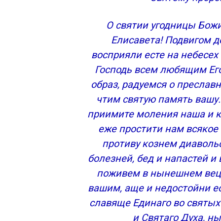
О святии угодницы Божи
Елисавета! Подвигом 
восприяли есте на небесех 
Господь всем любящим Ег
образ, радуемся о преслав
чтим святую память вашу.
приимите моления наша и к
еже простити нам всякое
противу кознем диавольс
болезней, бед и напастей и 
поживем в нынешнем веце
вашим, аще и недостойни е
славяще Единаго во святых
и Святаго Духа, ны