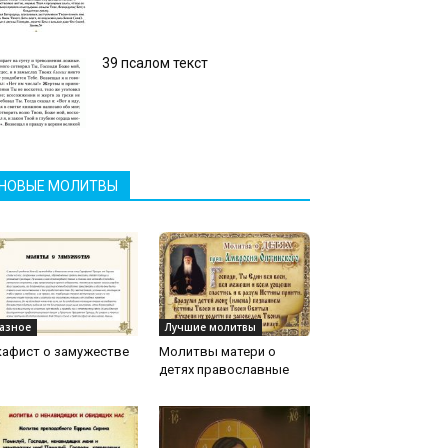
39 псалом текст
НОВЫЕ МОЛИТВЫ
азное
Лучшие молитвы
кафист о замужестве
Молитвы матери о
детях православные