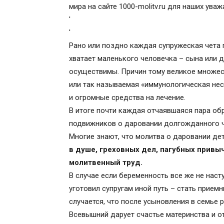
мира на сайте 1000-molitv.ru для наших ува
'
'
Рано или поздно каждая супружеская чета п
хватает маленького человечка – сына или д
осуществимы. Причин тому великое множест
или так называемая «иммунологическая нес
и огромные средства на лечение.
В итоге почти каждая отчаявшаяся пара об
подвижников о даровании долгожданного 
Многие знают, что молитва о даровании дет
в душе, греховных дел, пагубных привыч
молитвенный труд.
В случае если беременность все же не наст
уготовил супругам иной путь – стать прие
случается, что после усыновления в семье
Всевышний дарует счастье материнства и о