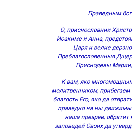
Преподобному Евфимию Великому
Кондак, глас 8
Праведным бог
Молитва супругам детей неимущих
О, приснославнии Христ
Иоакиме и Анна, предсто
Царя и велие дерзно
Преблагословенныя Дщере
Приснодевы Марии,
К вам, яко многомощным
молитвенником, прибегаем 
благость Его, яко да отврат
праведно на ны движимый
наша презрев, обратит н
заповедей Своих да утвер