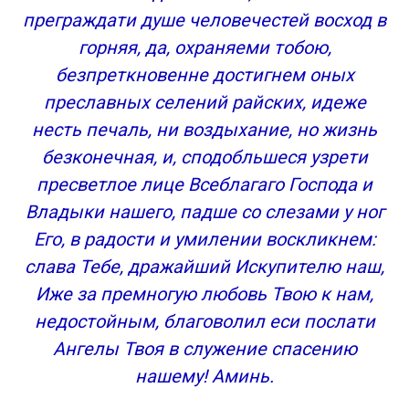
преграждати душе человечестей восход в
горняя, да, охраняеми тобою,
безпреткновенне достигнем оных
преславных селений райских, идеже
несть печаль, ни воздыхание, но жизнь
безконечная, и, сподобльшеся узрети
пресветлое лице Всеблагаго Господа и
Владыки нашего, падше со слезами у ног
Его, в радости и умилении воскликнем:
слава Тебе, дражайший Искупителю наш,
Иже за премногую любовь Твою к нам,
недостойным, благоволил еси послати
Ангелы Твоя в служение спасению
нашему! Аминь.