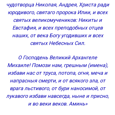
Как правильно молиться святому Архангелу
чудотворца Николая, Андрея, Христа ради
Чудеса Архистратига Михаила
юродивого, святаго пророка Илии, и всех
Собор Архистратига Михаила
святых великомучеников: Никиты и
Евстафия, и всех преподобных отцев
наших, от века Богу угодивших и всех
святых Небесных Сил.
О Господень Великий Архангеле
Михаиле! Помози нам, грешным (имена),
избави нас от труса, потопа, огня, меча и
напрасныя смерти, и от всякого зла, от
врага льстивого, от бури наносимой, от
лукавого избави навсегда, ныне и присно,
и во веки веков. Аминь»