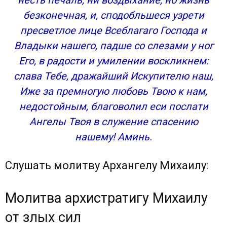
несть печаль, ни воздыхание, но жизнь
безконечная, и, сподобльшеся узрети
пресветлое лице Всеблагаго Господа и
Владыки нашего, падше со слезами у ног
Его, в радости и умилении воскликнем:
слава Тебе, дражайший Искупителю наш,
Иже за премногую любовь Твою к нам,
недостойным, благоволил еси послати
Ангелы Твоя в служение спасению
нашему! Аминь.
Слушать молитву Архангелу Михаилу:
Молитва архистратигу Михаилу
от злых сил