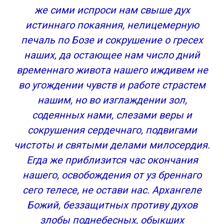
же сими испроси нам свыше дух
истиннаго покаяния, нелицемерную
печаль по Бозе и сокрушение о гресех
наших, да остающее нам число дний
временнаго живота нашего иждивем не
во угождении чувств и работе страстем
нашим, но во изглаждении зол,
содеянных нами, слезами веры и
сокрушения сердечнаго, подвигами
чистоты и святыми делами милосердия.
Егда же приблизится час окончания
нашего, освобождения от уз бреннаго
сего телесе, не остави нас. Архангеле
Божий, беззащитных противу духов
злобы поднебесных, обыкших