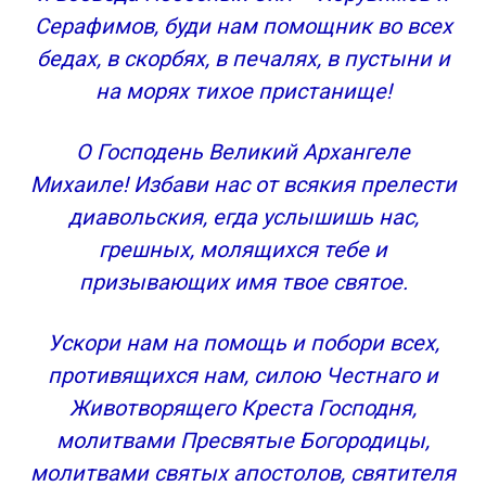
Молитва Архангелу Михаилу – сильнейшая
Серафимов, буди нам помощник во всех
защита
бедах, в скорбях, в печалях, в пустыни и
Как просить Архангела Михаила о защите:
на морях тихое пристанище!
тексты молитв
Ежедневная сильнейшая молитва Архангелу
О Господень Великий Архангеле
Михаилу
Молитва-защита от темных сил
Михаиле! Избави нас от всякия прелести
Искренняя просьба да услышана будет
диавольския, егда услышишь нас,
Кто может обращаться к Архангелу Михаилу с
грешных, молящихся тебе и
молитвой?
призывающих имя твое святое.
В каких случаях можно молиться Михаилу
Архангелу?
Ускори нам на помощь и побори всех,
Кто такой Святой Михаил Архангел?
противящихся нам, силою Честнаго и
Памятные даты
В заключение
Животворящего Креста Господня,
Молитва святому Архангелу Михаилу — очень
молитвами Пресвятые Богородицы,
сильная защита
молитвами святых апостолов, святителя