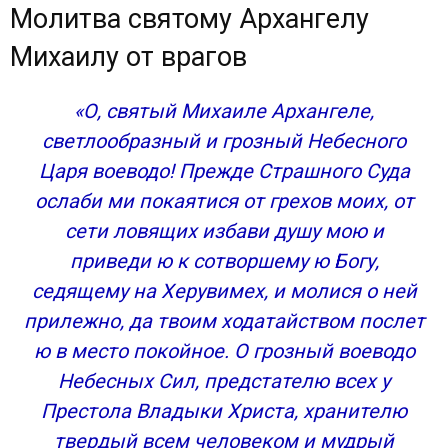
Молитва святому Архангелу
Михаилу от врагов
«О, святый Михаиле Архангеле,
светлообразный и грозный Небесного
Царя воеводо! Прежде Страшного Суда
ослаби ми покаятися от грехов моих, от
сети ловящих избави душу мою и
приведи ю к сотворшему ю Богу,
седящему на Херувимех, и молися о ней
прилежно, да твоим ходатайством послет
ю в место покойное. О грозный воеводо
Небесных Сил, предстателю всех у
Престола Владыки Христа, хранителю
твердый всем человеком и мудрый