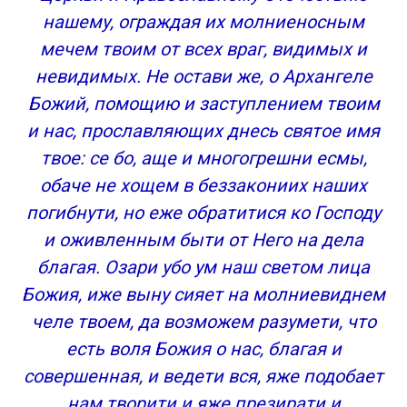
нашему, ограждая их молниеносным
мечем твоим от всех враг, видимых и
невидимых. Не остави же, о Архангеле
Божий, помощию и заступлением твоим
и нас, прославляющих днесь святое имя
твое: се бо, аще и многогрешни есмы,
обаче не хощем в беззакониих наших
погибнути, но еже обратитися ко Господу
и оживленным быти от Него на дела
благая. Озари убо ум наш светом лица
Божия, иже выну сияет на молниевиднем
челе твоем, да возможем разумети, что
есть воля Божия о нас, благая и
совершенная, и ведети вся, яже подобает
нам творити и яже презирати и