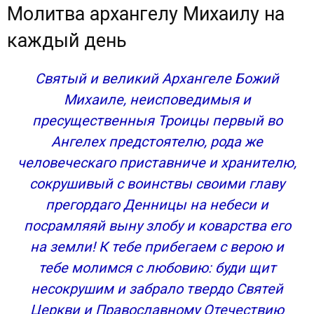
Молитва архангелу Михаилу на
каждый день
Святый и великий Архангеле Божий
Михаиле, неисповедимыя и
пресущественныя Троицы первый во
Ангелех предстоятелю, рода же
человеческаго приставниче и хранителю,
сокрушивый с воинствы своими главу
прегордаго Денницы на небеси и
посрамляяй выну злобу и коварства его
на земли! К тебе прибегаем с верою и
тебе молимся с любовию: буди щит
несокрушим и забрало твердо Святей
Церкви и Православному Отечествию