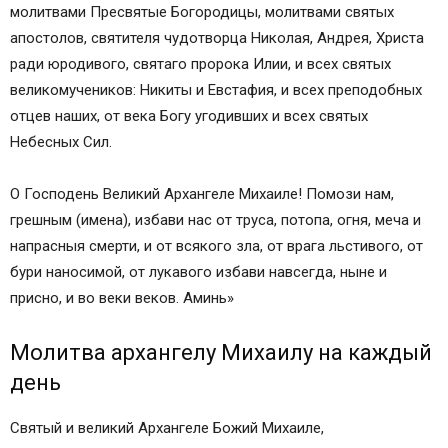
молитвами Пресвятые Богородицы, молитвами святых
апостолов, святителя чудотворца Николая, Андрея, Христа
ради юродивого, святаго пророка Илии, и всех святых
великомучеников: Никиты и Евстафия, и всех преподобных
отцев наших, от века Богу угодивших и всех святых
Небесных Сил.
О Господень Великий Архангеле Михаиле! Помози нам,
грешным (имена), избави нас от труса, потопа, огня, меча и
напрасныя смерти, и от всякого зла, от врага льстивого, от
бури наносимой, от лукавого избави навсегда, ныне и
присно, и во веки веков. Аминь»
Молитва архангелу Михаилу на каждый
день
Святый и великий Архангеле Божий Михаиле,