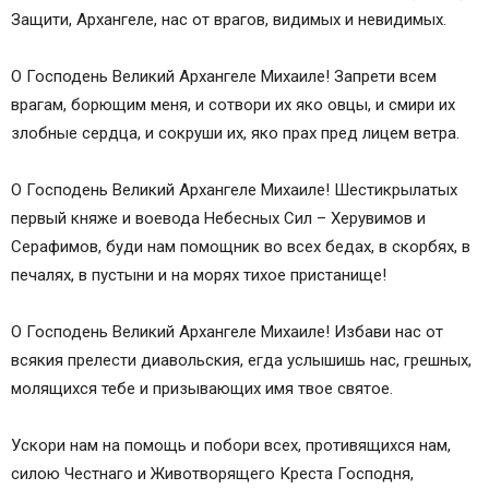
Защити, Архангеле, нас от врагов, видимых и невидимых.
О Господень Великий Архангеле Михаиле! Запрети всем
врагам, борющим меня, и сотвори их яко овцы, и смири их
злобные сердца, и сокруши их, яко прах пред лицем ветра.
О Господень Великий Архангеле Михаиле! Шестикрылатых
первый княже и воевода Небесных Сил – Херувимов и
Серафимов, буди нам помощник во всех бедах, в скорбях, в
печалях, в пустыни и на морях тихое пристанище!
О Господень Великий Архангеле Михаиле! Избави нас от
всякия прелести диавольския, егда услышишь нас, грешных,
молящихся тебе и призывающих имя твое святое.
Ускори нам на помощь и побори всех, противящихся нам,
силою Честнаго и Животворящего Креста Господня,