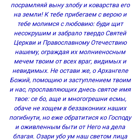
посрамляяй выну злобу и коварства его
на земли! К тебе прибегаем с верою и
тебе молимся с любовию: буди щит
несокрушим и забрало твердо Святей
Церкви и Православному Отечествию
нашему, ограждая их молниеносным
мечем твоим от всех враг, видимых и
невидимых. Не остави же, о Архангеле
Божий, помощию и заступлением твоим
и нас, прославляющих днесь святое имя
твое: се бо, аще и многогрешни есмы,
обаче не хощем в беззакониих наших
погибнути, но еже обратитися ко Господу
и оживленным быти от Него на дела
благая. Озари убо ум наш светом лица