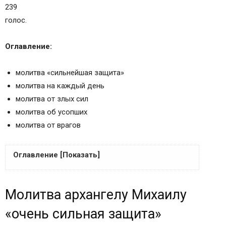
239
голос.
Оглавление:
молитва «сильнейшая защита»
молитва на каждый день
молитва от злых сил
молитва об усопших
молитва от врагов
Оглавление [Показать]
Молитва архангелу Михаилу «очень сильная
Молитва архангелу Михаилу
защита»
Молитва архангелу Михаилу на каждый день
«очень сильная защита»
Слушать молитву Архангелу Михаилу: