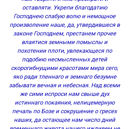
оставляти. Укрепи благодатию
Господнею слабую волю и немощное
произволение наше, да, утвердившеся в
законе Господнем, престанем прочее
влаятися земными помыслы и
похотении плоти, увлекающеся по
подобию несмысленных детей
скорогибнущими красотами мира сего,
яко ради тленнаго и земнаго безумне
забывати вечная и небесная. Над всеми
же сими испроси нам свыше дух
истиннаго покаяния, нелицемерную
печаль по Бозе и сокрушение о гресех
наших, да остающее нам число дний
временнаго живота нашего иждивем не