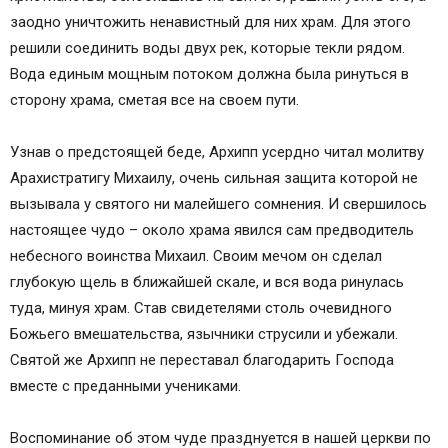
заодно уничтожить ненавистный для них храм. Для этого
решили соединить воды двух рек, которые текли рядом.
Вода единым мощным потоком должна была ринуться в
сторону храма, сметая все на своем пути.
Узнав о предстоящей беде, Архипп усердно читал молитву
Арахистратигу Михаилу, очень сильная защита которой не
вызывала у святого ни малейшего сомнения. И свершилось
настоящее чудо – около храма явился сам предводитель
небесного воинства Михаил. Своим мечом он сделал
глубокую щель в ближайшей скале, и вся вода ринулась
туда, минуя храм. Став свидетелями столь очевидного
Божьего вмешательства, язычники струсили и убежали.
Святой же Архипп не переставал благодарить Господа
вместе с преданными учениками.
Воспоминание об этом чуде празднуется в нашей церкви по