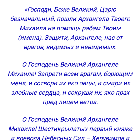
Молитва архистратигу Михаилу от злых сил
«Господи, Боже Великий, Царю
Молитва архангелу Михаилу об усопших
безначальный, пошли Архангела Твоего
Молитва святому Архангелу Михаилу от врагов
Михаила на помощь рабам Твоим
Сохранить молитвы в социальных сетях:
(имена). Защити, Архангеле, нас от
Как правильно молиться святому Архангелу
Чудеса Архистратига Михаила
врагов, видимых и невидимых.
Собор Архистратига Михаила
Православные молитвы ☦
О Господень Великий Архангеле
Молитвы Архангелу Михаилу
Михаиле! Запрети всем врагам, борющим
Молитва архангелу Михаилу «очень сильная
меня, и сотвори их яко овцы, и смири их
защита»
злобные сердца, и сокруши их, яко прах
Молитва архангелу Михаилу на каждый день
пред лицем ветра.
Молитва архистратигу Михаилу от злых сил
Молитва архангелу Михаилу об усопших
Сохранить молитвы в социальных сетях:
О Господень Великий Архангеле
Навигация по записям
Михаиле! Шестикрылатых первый княже
Молитвы Архангелу Михаилу : 9 комментариев
и воевода Небесных Сил – Херувимов и