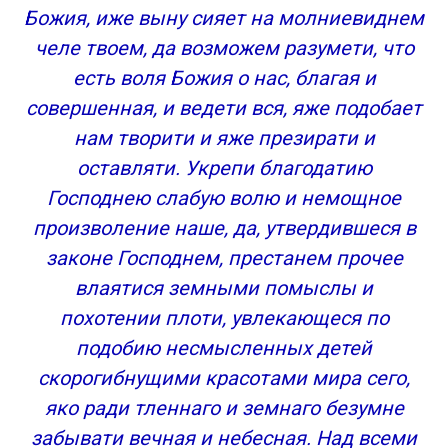
Божия, иже выну сияет на молниевиднем
челе твоем, да возможем разумети, что
есть воля Божия о нас, благая и
совершенная, и ведети вся, яже подобает
нам творити и яже презирати и
оставляти. Укрепи благодатию
Господнею слабую волю и немощное
произволение наше, да, утвердившеся в
законе Господнем, престанем прочее
влаятися земными помыслы и
похотении плоти, увлекающеся по
подобию несмысленных детей
скорогибнущими красотами мира сего,
яко ради тленнаго и земнаго безумне
забывати вечная и небесная. Над всеми