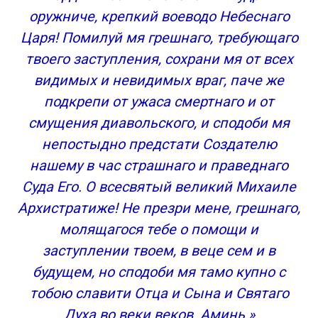
оружниче, крепкий воеводо Небеснаго
Царя! Помилуй мя грешнаго, требующаго
твоего заступления, сохрани мя от всех
видимых и невидимых враг, паче же
подкрепи от ужаса смертнаго и от
смущения диавольского, и сподоби мя
непостыдно предстати Создателю
нашему в час страшнаго и праведнаго
Суда Его. О всесвятый великий Михаиле
Архистратиже! Не презри мене, грешнаго,
молящагося тебе о помощи и
заступлении твоем, в веце сем и в
будущем, но сподоби мя тамо купно с
тобою славити Отца и Сына и Святаго
Духа во веки веков. Аминь.»