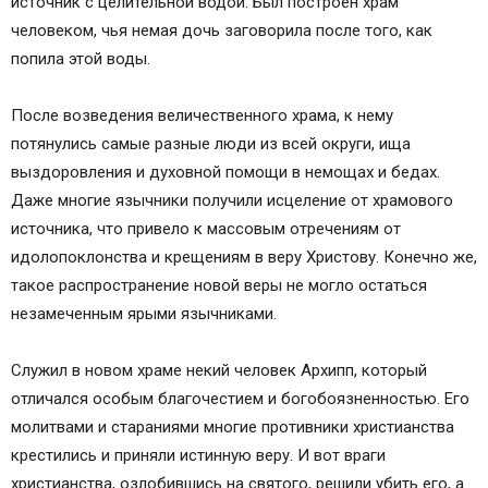
источник с целительной водой. Был построен храм
человеком, чья немая дочь заговорила после того, как
попила этой воды.
После возведения величественного храма, к нему
потянулись самые разные люди из всей округи, ища
выздоровления и духовной помощи в немощах и бедах.
Даже многие язычники получили исцеление от храмового
источника, что привело к массовым отречениям от
идолопоклонства и крещениям в веру Христову. Конечно же,
такое распространение новой веры не могло остаться
незамеченным ярыми язычниками.
Служил в новом храме некий человек Архипп, который
отличался особым благочестием и богобоязненностью. Его
молитвами и стараниями многие противники христианства
крестились и приняли истинную веру. И вот враги
христианства, озлобившись на святого, решили убить его, а