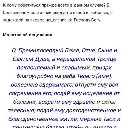
К кому обратиться прежде всего в данном случае? В
болезненном состоянии следует с верой и любовью, с
надеждой на скорое исцеление ко Господу Богу.
Молитва об исцелении
О, Премилосердый Боже, Отче, Сыне и
Святый Душе, в нераздельной Троице
поклоняемый и славимый, призри
благоутробно на раба Твоего (имя),
болезнею одержимаго; отпусти ему вся
согрешения его; подай ему исцеление от
болезни; возрати ему здравие и силы
телесныя; подай ему долгоденственное и
благоденственное житие, мирные Твои и
примирные благая, чтобы он вместе с