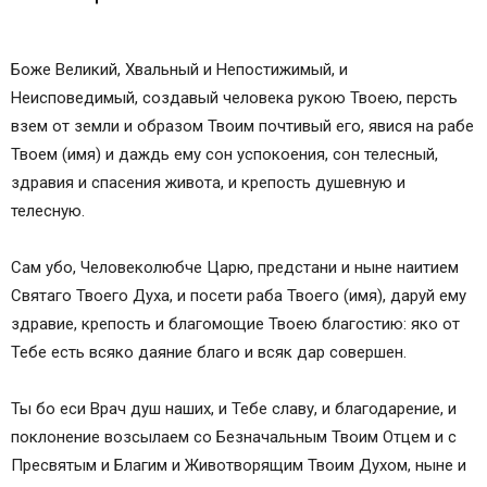
Боже Великий, Хвальный и Непостижимый, и
Неисповедимый, создавый человека рукою Твоею, персть
взем от земли и образом Твоим почтивый его, явися на рабе
Твоем (имя) и даждь ему сон успокоения, сон телесный,
здравия и спасения живота, и крепость душевную и
телесную.
Сам убо, Человеколюбче Царю, предстани и ныне наитием
Святаго Твоего Духа, и посети раба Твоего (имя), даруй ему
здравие, крепость и благомощие Твоею благостию: яко от
Тебе есть всяко даяние благо и всяк дар совершен.
Ты бо еси Врач душ наших, и Тебе славу, и благодарение, и
поклонение возсылаем со Безначальным Твоим Отцем и с
Пресвятым и Благим и Животворящим Твоим Духом, ныне и