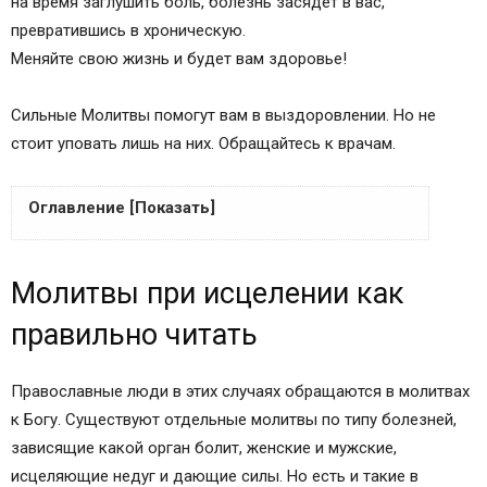
на время заглушить боль, болезнь засядет в вас,
превратившись в хроническую.
Меняйте свою жизнь и будет вам здоровье!
Сильные Молитвы помогут вам в выздоровлении. Но не
стоит уповать лишь на них. Обращайтесь к врачам.
Оглавление [Показать]
Молитвы при исцелении как правильно читать
Молитвы при исцелении как
Сильные молитвы от болезней
Молитва от болезней Великомученику и
правильно читать
целителю Пантелеймону
Молитва Господу Богу от имени болящего
Православные люди в этих случаях обращаются в молитвах
Молитвенная просьба о своем исцелении
к Богу. Существуют отдельные молитвы по типу болезней,
Господу
зависящие какой орган болит, женские и мужские,
Молитвенная просьба господу об исцелении
исцеляющие недуг и дающие силы. Но есть и такие в