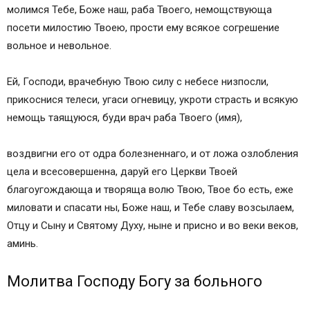
молимся Тебе, Боже наш, раба Твоего, немощствующа
посети милостию Твоею, прости ему всякое согрешение
вольное и невольное.
Ей, Господи, врачебную Твою силу с небесе низпосли,
прикоснися телеси, угаси огневицу, укроти страсть и всякую
немощь таящуюся, буди врач раба Твоего (имя),
воздвигни его от одра болезненнаго, и от ложа озлобления
цела и всесовершенна, даруй его Церкви Твоей
благоугождающа и творяща волю Твою, Твое бо есть, еже
миловати и спасати ны, Боже наш, и Тебе славу возсылаем,
Отцу и Сыну и Святому Духу, ныне и присно и во веки веков,
аминь.
Молитва Господу Богу за больного