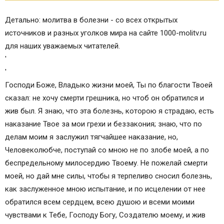
Детально: молитва в болезни - со всех открытых
источников и разных уголков мира на сайте 1000-molitv.ru
для наших уважаемых читателей.
'
'
Господи Боже, Владыко жизни моей, Ты по благости Твоей
сказал: не хочу смерти грешника, но чтоб он обратился и
жив был. Я знаю, что эта болезнь, которою я страдаю, есть
наказание Твое за мои грехи и беззакония; знаю, что по
делам моим я заслужил тягчайшее наказание, но,
Человеколюбче, поступай со мною не по злобе моей, а по
беспредельному милосердию Твоему. Не пожелай смерти
моей, но дай мне силы, чтобы я терпеливо сносил болезнь,
как заслуженное мною испытание, и по исцелении от нее
обратился всем сердцем, всею душою и всеми моими
чувствами к Тебе, Господу Богу, Создателю моему, и жив