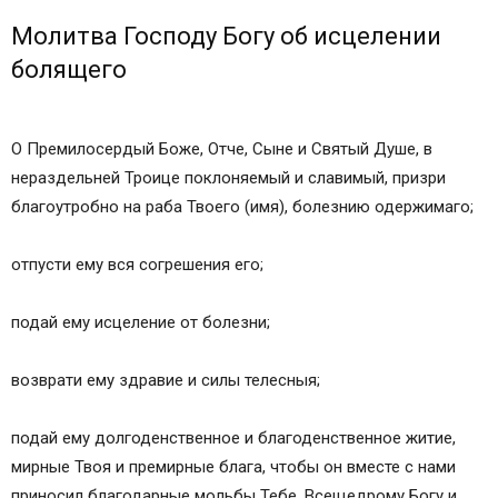
Молитва Господу Богу об исцелении
болящего
О Премилосердый Боже, Отче, Сыне и Святый Душе, в
нераздельней Троице поклоняемый и славимый, призри
благоутробно на раба Твоего (имя), болезнию одержимаго;
отпусти ему вся согрешения его;
подай ему исцеление от болезни;
возврати ему здравие и силы телесныя;
подай ему долгоденственное и благоденственное житие,
мирные Твоя и премирные блага, чтобы он вместе с нами
приносил благодарные мольбы Тебе, Всещедрому Богу и