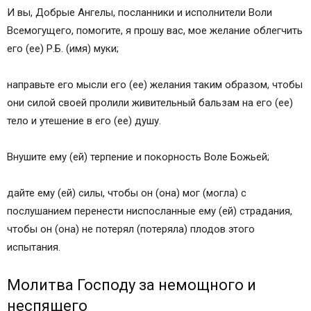
И вы, Добрые Ангелы, посланники и исполнители Воли
Всемогущего, помогите, я прошу вас, мое желание облегчить
его (ее) Р.Б. (имя) муки;
направьте его мысли его (ее) желания таким образом, чтобы
они силой своей пролили живительный бальзам на его (ее)
тело и утешение в его (ее) душу.
Внушите ему (ей) терпение и покорность Воле Божьей;
дайте ему (ей) силы, чтобы он (она) мог (могла) с
послушанием перенести ниспосланные ему (ей) страдания,
чтобы он (она) не потерял (потеряла) плодов этого
испытания.
Молитва Господу за немощного и
неспящего