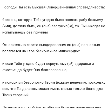
Господи, Ты есть Высшая Совершеннейшая справедливость:
болезнь, которую Тебе угодно было послать рабу божьему
(имя), должно быть, он (она) заслужил(-а), т.к. Ты никогда не
испытываешь без причины.
Относительно своего выздоровления он (она) полностью
полагается на Твое бесконечное милосердие:
и если Тебе угодно будет вернуть ему (ей) здоровье и
счастье, да будет Оно благословенно;
и покорится безропотно Твоим Божьим велениям, поскольку
все, что Ты делаешь, может иметь целью только благо для
Твоих творений.
Позволь же, о, мой Бог, чтобы эта болезнь послужила ему