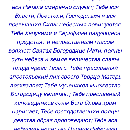
вся Начала смиренно служат; Тебе вся
Власти, Престоли, Господствия и вся
превышния Силы небесныя повинуются.
Тебе Херувими и Серафими радующеся
предстоят и непрестанным гласом
вопиют: Святая Богородице Мати, полны
суть небеса и земля величества славы
плода чрева Твоего. Тебе преславный
апостольский лик своего Творца Матерь
восхваляет; Тебе мучеников множество
Богородицу величает; Тебе преславный
исповедников сонм Бога Слова храм
нарицает; Тебе господственнии полцы
девства образ проповедают; Тебе вся
небесная воинства Царицу Небесную