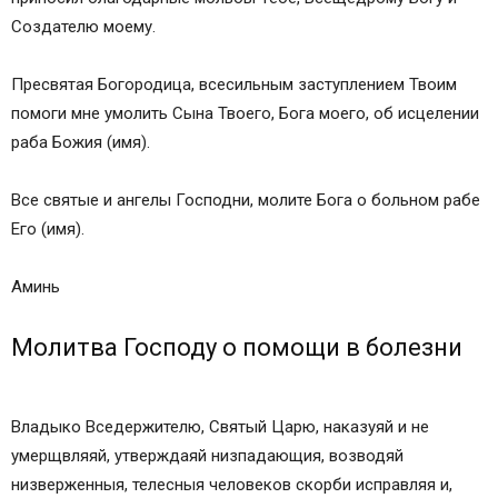
Создателю моему.
Пресвятая Богородица, всесильным заступлением Твоим
помоги мне умолить Сына Твоего, Бога моего, об исцелении
раба Божия (имя).
Все святые и ангелы Господни, молите Бога о больном рабе
Его (имя).
Аминь
Молитва Господу о помощи в болезни
Владыко Вседержителю, Святый Царю, наказуяй и не
умерщвляяй, утверждаяй низпадающия, возводяй
низверженныя, телесныя человеков скорби исправляя и,