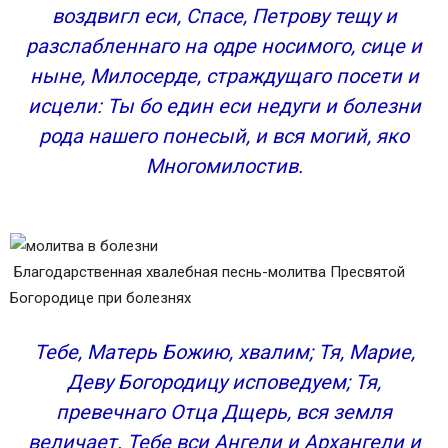
воздвигл еси, Спасе, Петрову тещу и
разслабленнаго на одре носимого, сице и
ныне, Милосерде, страждущаго посети и
исцели: Ты бо един еси недуги и болезни
рода нашего понесый, и вся могий, яко
Многомилостив.
Благодарственная хвалебная песнь-молитва Пресвятой
Богородице при болезнях
Тебе, Матерь Божию, хвалим; Тя, Марие,
Деву Богородицу исповедуем; Тя,
превечнаго Отца Дщерь, вся земля
величает. Тебе вси Ангели и Архангели и