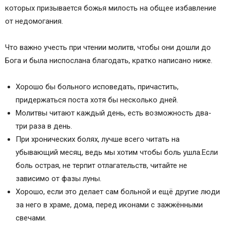
близкого
которых призывается божья милость на общее избавление
Молитва Господу Богу об исцелении болящего
от недомогания.
Молитва Господу о помощи в болезни
Молитва Господу Богу за больного
Что важно учесть при чтении молитв, чтобы они дошли до
Молитва Господу за исцеление больного
Бога и была ниспослана благодать, кратко написано ниже.
Молитва Господу за немощного и неспящего
Врачу душ и телес…
Хорошо бы больного исповедать, причастить,
Молитва Господу при бессоннице
придержаться поста хотя бы несколько дней.
Молитва Господу от пьянства и наркомании
Молитвы читают каждый день, есть возможность два-
Молитва Господу Богу на всякую немощь
три раза в день.
Молитва на всякую немощь Господу
При хронических болях, лучше всего читать на
убывающий месяц, ведь мы хотим чтобы боль ушла.Если
боль острая, не терпит отлагательств, читайте не
зависимо от фазы луны.
Хорошо, если это делает сам больной и ещё другие люди
за него в храме, дома, перед иконами с зажжёнными
свечами.