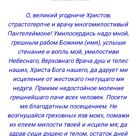
О, великий угодниче Христов,
страстотерпче и врачу многомилостивый
Пантелеймоне! Умилосердись надо мной,
грешным рабом Божиим (имя), услыши
стенание и вопль мой, умилостиви
Небеснаго, Верховнаго Врача душ и телес
наших, Христа Бога нашего, да дарует ми
исцеление от жестокаго гнетущаго мя
недуга. Приими недостойное моление
грешнейшаго паче всех человек. Посети
мя благодатным посещением. Не
возгнушайся греховных язв моих, помажи
их елеем милости твоей и исцели мя; да
здрав сущи душею и телом, остаток дней