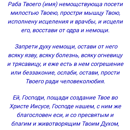
Раба Твоего (имя) немощствующа посети
милостью Твоею, простри мышцу Твою,
исполнену исцеления и врачбы, и исцели
его, восстави от одра и немощи.
Запрети духу немощи, остави от него
всяку язву, всяку болезнь, всяку огневицу
и трясавицу, и еже есть в нем согрешение
или беззаконие, ослаби, остави, прости
Твоего ради человеколюбия.
Ей, Господи, пощади создание Твое во
Христе Иисусе, Господе нашем, с ним же
благословен еси, и со пресвятым и
благим и животворящим Твоим Духом,