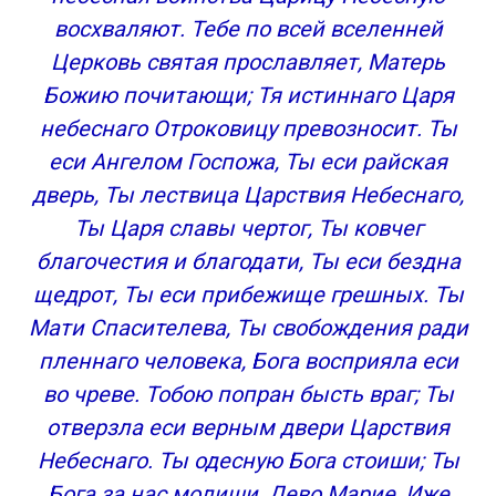
восхваляют. Тебе по всей вселенней
Церковь святая прославляет, Матерь
Божию почитающи; Тя истиннаго Царя
небеснаго Отроковицу превозносит. Ты
еси Ангелом Госпожа, Ты еси райская
дверь, Ты лествица Царствия Небеснаго,
Ты Царя славы чертог, Ты ковчег
благочестия и благодати, Ты еси бездна
щедрот, Ты еси прибежище грешных. Ты
Мати Спасителева, Ты свобождения ради
пленнаго человека, Бога восприяла еси
во чреве. Тобою попран бысть враг; Ты
отверзла еси верным двери Царствия
Небеснаго. Ты одесную Бога стоиши; Ты
Бога за нас молиши, Дево Марие, Иже