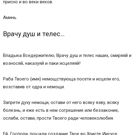
присно и во веки веков.
Аминь.
Врачу душ и телес…
Владыка Вседержителю, Врачу душ и телес наших, смиряяй и
возносяй, наказуяй и паки исцеляяй!
Раба Твоего (имя) немощствующа посети и исцели его,
возставив от одра и немощи.
Запрети духу немощи, остави от него всяку язву, всяку
болезнь, и еже есть в нем согрешение или беззаконие,
ослаби, остави, прости Твоего ради человеколюбия.
Ей, Господи, пощади создание Твое во Христе Иисусе,