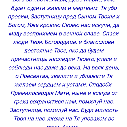
будет судити живым и мертвым. Тя убо
просим, Заступницу пред Сыном Твоим и
Богом, Иже кровию Своею нас искупи, да
мзду восприимем в вечной славе. Спаси
люди Твоя, Богородице, и благослови
достояние Твое, яко да будем
причастницы наследия Твоего; упаси и
соблюди нас даже до века. На всяк день,
о Пресвятая, хвалити и ублажати Тя
желаем сердцем и устами. Сподоби,
Премилосердая Мати, ныне и всегда от
греха сохранитися нам; помилуй нас,
Заступнице, помилуй нас. Буди милость
Твоя на нас, якоже на Тя уповахом во
веки. Аминь.