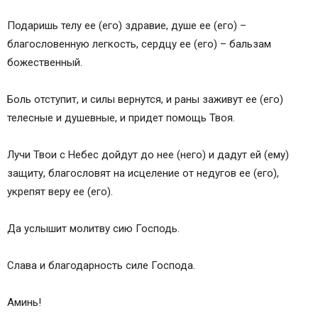
Подаришь телу ее (его) здравие, душе ее (его) –
благословенную легкость, сердцу ее (его) – бальзам
божественный.
Боль отступит, и силы вернутся, и раны заживут ее (его)
телесные и душевные, и придет помощь Твоя.
Лучи Твои с Небес дойдут до нее (него) и дадут ей (ему)
защиту, благословят на исцеление от недугов ее (его),
укрепят веру ее (его).
Да услышит молитву сию Господь.
Слава и благодарность силе Господа.
Аминь!