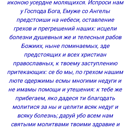
иконою усердне молящихся. Испроси нам
у Господа Бога, Емуже со Ангелы
предстоиши на небеси, оставление
грехов и прегрешений наших: исцели
болезни душевныя же и телесныя рабов
Божиих, ныне поминаемых, зде
предстоящих и всех христиан
православных, к твоему заступлению
притекающих: cе бо мы, по грехом нашим
люте одержимы есмы многими недуги и
не имамы помощи и утешения: к тебе же
прибегаем, яко дадеся ти благодать
молитися за ны и целити всяк недуг и
всяку болезнь; даруй убо всем нам
святыми молитвами твоими здравие и