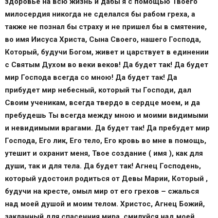
Воскресная молитва Иисусу Христу и
здоровье на всю жизнь и дабы я с помощью Твоего
Пресвятой Богородице
милосердия никогда не сделался бы рабом греха, а
Иисусу Христу
также не познал бы страху и не пришел бы в смятение,
Пресвятой Богородице
во имя Иисуса Христа, Сына Своего, нашего Господа,
О чем просят в мольбах в день воскресный,
Который, будучи Богом, живет и царствует в единении
обращаясь к святым?
с Святым Духом во веки веков! Да будет так! Да будет
Православные иконы и молитвы
мир Господа всегда со мною! Да будет так! Да
Информационный сайт про иконы, молитвы,
прибудет мир небесный, который ты Господи, дал
православные традиции.
Своим ученикам, всегда твердо в сердце моем, и да
Молитва в День рождения, которая читается раз
пребудешь Ты всегда между мною и моими видимыми
в год
и невидимыми врагами. Да будет так! Да пребудет мир
Какие молитвы читаются раз в год
Господа, Его лик, Его тело, Его кровь во мне в помощь,
Воскресная молитва архангелам для удачи и
утешит и охранит меня, Твое создание ( имя ), как для
благословения в делах
души, так и для тела. Да будет так! Агнец Господень,
Архангел Вараахиил
который удостоил родиться от Девы Марии, Который ,
Молитвы для удачи и благословения в делах
будучи на кресте, омыл мир от его грехов – сжалься
Смотрите также:
над моей душой и моим телом. Христос, Агнец Божий,
Журнал о звездах и астрологии
закланный для спасенния мира, смилуйся над моей