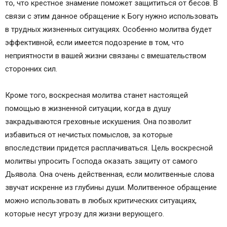
то, что крестное знамение поможет защититься от бесов. В
Воскресная молитва Животворящему Кресту
связи с этим данное обращение к Богу нужно использовать
«Да воскреснет Бог»
в трудных жизненных ситуациях. Особенно молитва будет
Текст полной молитвы «Да воскреснет Бог»
эффективной, если имеется подозрение в том, что
Краткий вариант молитвы
неприятности в вашей жизни связаны с вмешательством
О чем просят Бога этими словами?
сторонних сил.
В чем суть молитвы «Да воскреснет Бог», как
ее трактовать
Кроме того, воскресная молитва станет настоящей
Воскресная молитва Иисусу Христу и
помощью в жизненной ситуации, когда в душу
Пресвятой Богородице
закрадываются греховные искушения. Она позволит
Иисусу Христу
избавиться от нечистых помыслов, за которые
Пресвятой Богородице
впоследствии придется расплачиваться. Цель воскресной
О чем просят в мольбах в день воскресный,
молитвы упросить Господа оказать защиту от самого
обращаясь к святым?
Дьявола. Она очень действенная, если молитвенные слова
Молитва в Воскресенье
звучат искренне из глубины души. Молитвенное обращение
Воскресная молитва архангелам для удачи и
можно использовать в любых критических ситуациях,
благословения в делах
которые несут угрозу для жизни верующего.
Архангел Вараахиил