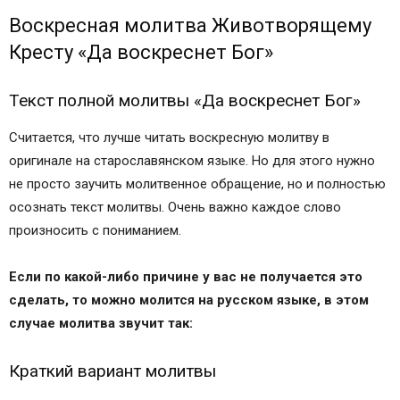
Молитвы для удачи и благословения в делах
Воскресная молитва Животворящему
Смотрите также:
Кресту «Да воскреснет Бог»
Журнал о звездах и астрологии
Четверговая молитва архангелам, чтобы чаще
слышать благие вести
Текст полной молитвы «Да воскреснет Бог»
Субботняя молитва архангелам о благах
Считается, что лучше читать воскресную молитву в
земных и небесных
оригинале на старославянском языке. Но для этого нужно
Молитвы архангелу Уриилу
не просто заучить молитвенное обращение, но и полностью
Икона Архангела Рафаила
осознать текст молитвы. Очень важно каждое слово
Денежные аффирмации на каждый день
произносить с пониманием.
Православные иконы и молитвы
Информационный сайт про иконы, молитвы,
Если по какой-либо причине у вас не получается это
православные традиции.
сделать, то можно молится на русском языке, в этом
Во сколько в церкви начинается служба
случае молитва звучит так:
Что такое богослужение
Виды служб
Краткий вариант молитвы
Что такое вечерняя служба
Что называют утренней