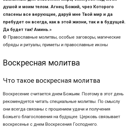
Четверговая молитва архангелам, чтобы чаще
душой и моим телом. Агнец Божий, чрез Которого
слышать благие вести
спасены все верующие, даруй мне Твой мир и да
Субботняя молитва архангелам о благах
пребудет он всегда, как в этой жизни, так и в будущей.
земных и небесных
Да будет так! Аминь.»
Молитвы архангелу Уриилу
© Православные молитвы, особые заговоры, магические
Икона Архангела Рафаила
обряды и ритуалы, приметы и православные иконы
Денежные аффирмации на каждый день
ЭТА МОЛИТВА ЧИТАЕТСЯ ТОЛЬКО РАЗ В ГОДУ..
Воскресная молитва
СИЛА МОЛИТВЫ – НЕИЗМЕРИМА!!
Чудотворная воскресная молитва
Что такое воскресная молитва
Воскресная молитва для детей
Православная воскресная молитва
Воскресение считается днем Божьим. Поэтому в этот день
Настоящий текст христианской воскресной
рекомендуется читать специальные молитвы. По смыслу
молитвы на русском языке
они всегда связаны с прошением удачи и получения
Очень важно начать свой день с этой сильной
Божьего благословения на будущее. Церковь связывает
молитвы! Господь услышит и сохранит Вас!
воскресенье с днем Воскресения Господнего.
Аминь!