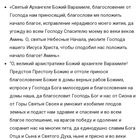
«Святый Архангеле Божий Варахииле, благословение от
Господа нам приносящий, благослови мя положить
начало благое, исправление нерадивого моего жития, да
угожду во всем Господу Спасителю моему во веки веков.
Аминь. О, святые Небесные Начала, умолите Господа
нашего Иисуса Христа, чтобы сподобил нас положить
начало благое! Аминь».
“О, великий архистратиже Божий архангеле Варахииле!
Предстоя Престолу Божию и оттоле принося
благословение Божие в домы верных рабов Божиих,
испроси у Господа Бога милосердия и благословения на
домы наша, да благословит Господь Бог и нас от Сиона и
от Горы Святыя Своея и умножит изобилие плодов
земных и подаст нам здравие и спасение и во всем
благое поспешение, на врагов победу и одоление и
сохранит нас на многия лета, да единодушно славим Бога
Отца и Сына и Святого Духа, ныне и присно и во веки