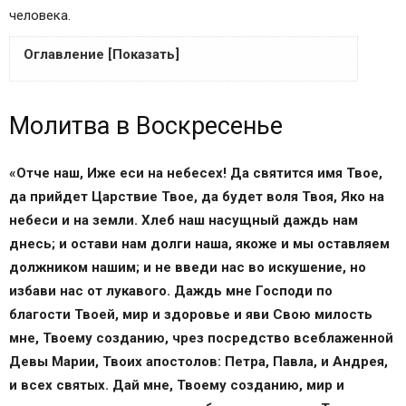
человека.
Оглавление [Показать]
Молитва в Воскресенье
Молитва в Воскресенье
Воскресная молитва
Что такое воскресная молитва
Как читать данную молитву
«Отче наш, Иже еси на небесех! Да святится имя Твое,
Когда принято использовать воскресную
да прийдет Царствие Твое, да будет воля Твоя, Яко на
молитву?
небеси и на земли. Хлеб наш насущный даждь нам
Воскресная молитва Животворящему Кресту
днесь; и остави нам долги наша, якоже и мы оставляем
«Да воскреснет Бог»
должником нашим; и не введи нас во искушение, но
Текст полной молитвы «Да воскреснет Бог»
избави нас от лукавого. Даждь мне Господи по
Краткий вариант молитвы
благости Твоей, мир и здоровье и яви Свою милость
О чем просят Бога этими словами?
мне, Твоему созданию, чрез посредство всеблаженной
В чем суть молитвы «Да воскреснет Бог», как
Девы Марии, Твоих апостолов: Петра, Павла, и Андрея,
ее трактовать
и всех святых. Дай мне, Твоему созданию, мир и