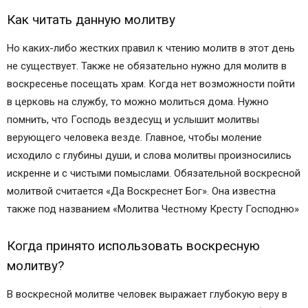
Молитва 7 (Воскресение). Архангелу Варахиилу
Как читать данную молитву
ВОСКРЕСНАЯ МОЛИТВА
Молитвы к Богородице на каждый день недели
Но каких-либо жестких правил к чтению молитв в этот день
Популярные молитвы:
не существует. Также не обязательно нужно для молитв в
Какие воскресные молитвы читают на службе в
воскресенье посещать храм. Когда нет возможности пойти
храме и дома?
в церковь на службу, то можно молиться дома. Нужно
Смысл воскресного молитвенного
помнить, что Господь вездесущ и услышит молитвы
богослужения
верующего человека везде. Главное, чтобы моление
Постановления соборов
исходило с глубины души, и слова молитвы произносились
Цель церковной молитвы
искренне и с чистыми помыслами. Обязательной воскресной
Суть воскресной молитвы
молитвой считается «Да Воскреснет Бог». Она известна
Про воскресные стихиры и тропарь
также под названием «Молитва Честному Кресту Господню»
Воскресная молитва
Что такое воскресная молитва
Когда принято использовать воскресную
Как читать данную молитву
молитву?
Когда принято использовать воскресную
В воскресной молитве человек выражает глубокую веру в
молитву?