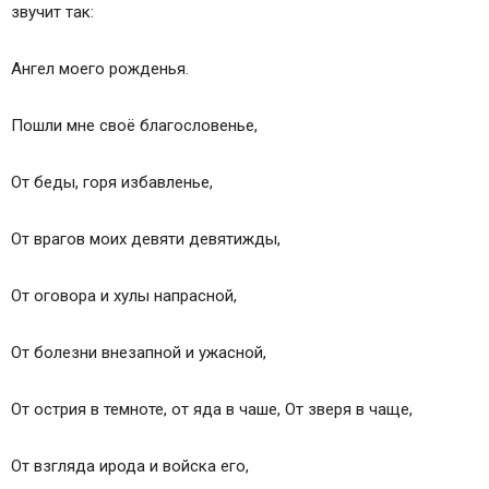
звучит так:
Ангел моего рожденья.
Пошли мне своё благословенье,
От беды, горя избавленье,
От врагов моих девяти девятижды,
От оговора и хулы напрасной,
От болезни внезапной и ужасной,
От острия в темноте, от яда в чаше, От зверя в чаще,
От взгляда ирода и войска его,