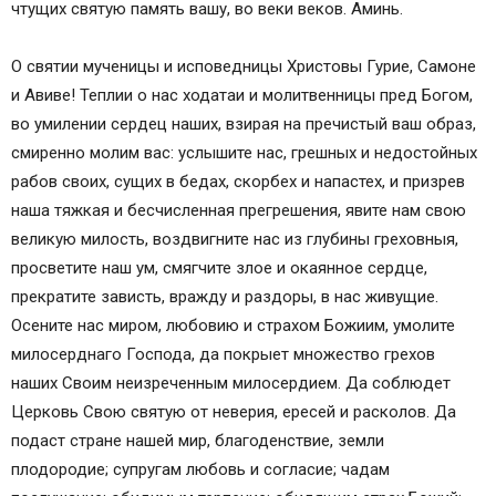
чтущих святую память вашу, во веки веков. Аминь.
О святии мученицы и исповедницы Христовы Гурие, Самоне
и Авиве! Теплии о нас ходатаи и молитвенницы пред Богом,
во умилении сердец наших, взирая на пречистый ваш образ,
смиренно молим вас: услышите нас, грешных и недостойных
рабов своих, сущих в бедах, скорбех и напастех, и призрев
наша тяжкая и бесчисленная прегрешения, явите нам свою
великую милость, воздвигните нас из глубины греховныя,
просветите наш ум, смягчите злое и окаянное сердце,
прекратите зависть, вражду и раздоры, в нас живущие.
Осените нас миром, любовию и страхом Божиим, умолите
милосерднаго Господа, да покрыет множество грехов
наших Своим неизреченным милосердием. Да соблюдет
Церковь Свою святую от неверия, ересей и расколов. Да
подаст стране нашей мир, благоденствие, земли
плодородие; супругам любовь и согласие; чадам