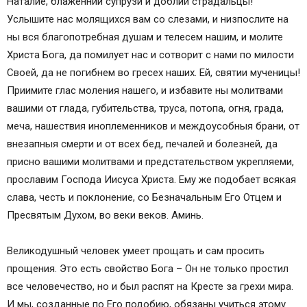
Наталие, блаженнии супрузи и доблии страдальцы!
Услышите нас молящихся вам со слезами, и низпослите на
ны вся благопотребная душам и телесем нашим, и молите
Христа Бога, да помилует нас и сотворит с нами по милости
Своей, да не погибнем во гресех наших. Ей, святии мученицы!
Приимите глас моления нашего, и избавите ны молитвами
вашими от глада, губительства, труса, потопа, огня, града,
меча, нашествия иноплеменников и междоусобныя брани, от
внезапныя смерти и от всех бед, печалей и болезней, да
присно вашими молитвами и предстательством укрепляеми,
прославим Господа Иисуса Христа. Ему же подобает всякая
слава, честь и поклонение, со Безначальным Его Отцем и
Пресвятым Духом, во веки веков. Аминь.
Великодушный человек умеет прощать и сам просить
прощения. Это есть свойство Бога – Он не только простил
все человечество, но и был распят на Кресте за грехи мира.
И мы, созданные по Его подобию, обязаны учиться этому