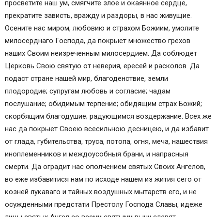
просветите наш ум, смягчите злое и окаянное сердце,
прекратите зависть, вражду и раздоры, в нас живущие.
Осените нас миром, любовию и страхом Божиим, умолите
милосерднаго Господа, да покрыет множество грехов
наших Своим неизреченным милосердием. Да соблюдет
Церковь Свою святую от неверия, ересей и расколов. Да
подаст стране нашей мир, благоденствие, земли
плодородие; супругам любовь и согласие; чадам
послушание; обидимым терпение; обидящим страх Божий;
скорбящим благодушие; радующимся воздержание. Всех же
нас да покрыет Своею всесильною десницею, и да избавит
от глада, губительства, труса, потопа, огня, меча, нашествия
иноплеменников и междоусобныя брани, и напрасныя
смерти. Да оградит нас ополчением святых Своих Ангелов,
во еже избавитися нам по исходе нашем из жития сего от
козней лукаваго и тайных воздушных мытарств его, и не
осужденными предстати Престолу Господа Славы, идеже