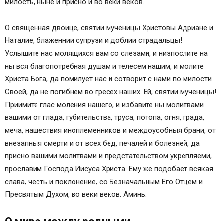
милость, ныне и присно и во веки веков.
О священная двоице, святии мученицы Христовы Адриане и
Наталие, блаженнии супрузи и доблии страдальцы!
Услышите нас молящихся вам со слезами, и низпослите на
ны вся благопотребная душам и телесем нашим, и молите
Христа Бога, да помилует нас и сотворит с нами по милости
Своей, да не погибнем во гресех наших. Ей, святии мученицы!
Приимите глас моления нашего, и избавите ны молитвами
вашими от глада, губительства, труса, потопа, огня, града,
меча, нашествия иноплеменников и междоусобныя брани, от
внезапныя смерти и от всех бед, печалей и болезней, да
присно вашими молитвами и предстательством укрепляеми,
прославим Господа Иисуса Христа. Ему же подобает всякая
слава, честь и поклонение, со Безначальным Его Отцем и
Пресвятым Духом, во веки веков. Аминь.