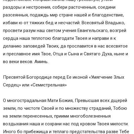
раздоры и нестроения, собери расточенныя, соедини
разсеянныя, подаждь мир стране нашей и благоденствие,
избави ю от тяжких бед и несчастий. Всесвятый Владыко,
просвети разум наш светом учения Евангельскаго, возгрей
сердца наша теплотою благодати Твоея и направи я к
деланию заповедей Твоих, да прославится в нас всесвятое
и преславное имя Твое, Отца и Сына и Святаго Духа, ныне и
во веки веков. Аминь.
Пресвятой Богородице перед Ее иконой «Умягчение Злых
Сердец» или «Семистрельная»
О многострадальная Мати Божия, Превысшая всех дщерей
земли, по чистоте Своей и по множеству страданий, Тобою
на земли перенесенных, приими многоболезненныя
воздыхания наша и сохрани нас под кровом Твоея милости.
Иного бо прибежища и теплаго предстательства разве Тебе