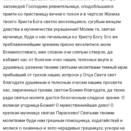
заповедей Господних ревнительнице, сподобльшаяся
приити ко пристанищу вечнаго покоя и в чертозе Жениха
твоего Христа Бога светло веселящаяся, сугубым венцем
девства и мученичества украшенная! Молим тя, святая
мученице, буди о нас печальница ко Христу Богу. Его же
преблаженнейшим зрением присно веселитися; моли
Всемилостиваго, иже словом очи слепым отверзе, да
избавит нас от болезни очес наших, телесных вкупе и
душевных; разжени твоими святыми молитвами темный мрак
прибывший от грехов наших, испроси у Отца Света свет
благодати душевным и телесным очесем нашим; просвети
нас, омраченных грехми; светом Божия благодати, да твоих
ради святых молитв дастся безочесным сладкое зрение. О
великая угодница Божия! О мужественнейшая дево! О
крепкая мученице святая Параскево! Святыми твоими
молитвами буди нам грешным помощница, ходатайствуй и
молися о окаянных и зело нерадивых грешницех, ускори на