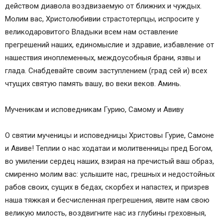
действом диавола воздвизаемую от ближних и чуждых.
Молим вас, Христолюбивии страстотерпцы, испросите у
великодаровитого Владыки всем нам оставление
прегрешений наших, единомыслие и здравие, избавление от
нашествия иноплеменных, междоусобныя брани, язвы и
глада. Снабдевайте своим заступлением (град сей и) всех
чтущих святую память вашу, во веки веков. Аминь.
Мученикам и исповедникам Гурию, Самому и Авиву
О святии мученицы и исповедницы Христовы Гурие, Самоне
и Авиве! Теплии о нас ходатаи и молитвенницы пред Богом,
во умилении сердец наших, взирая на пречистый ваш образ,
смиренно молим вас: услышите нас, грешных и недостойных
рабов своих, сущих в бедах, скорбех и напастех, и призрев
наша тяжкая и бесчисленная прегрешения, явите нам свою
великую милость, воздвигните нас из глубины греховныя,