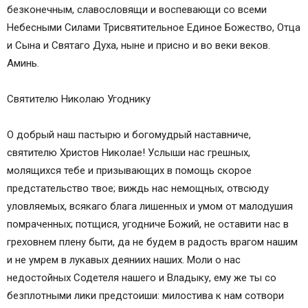
безконечным, славословящи и воспевающи со всеми
Небесными Силами Трисвятительное Единое Божество, Отца
и Сына и Святаго Духа, ныне и присно и во веки веков.
Аминь.
Святителю Николаю Угоднику
О добрый наш пастырю и богомудрый наставниче,
святителю Христов Николае! Услыши нас грешных,
молящихся тебе и призывающих в помощь скорое
предстательство твое; виждь нас немощных, отвсюду
уловляемых, всякаго блага лишенных и умом от малодушия
помраченных; потщися, угодниче Божий, не оставити нас в
греховнем плену быти, да не будем в радость врагом нашим
и не умрем в лукавых деяниих наших. Моли о нас
недостойных Содетеля нашего и Владыку, ему же ты со
безплотными лики предстоиши: милостива к нам сотвори