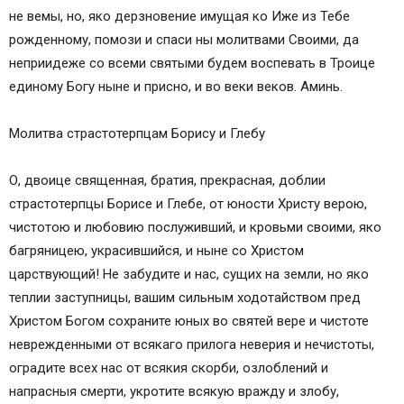
не вемы, но, яко дерзновение имущая ко Иже из Тебе
рожденному, помози и спаси ны молитвами Своими, да
неприидеже со всеми святыми будем воспевать в Троице
единому Богу ныне и присно, и во веки веков. Аминь.
Молитва страстотерпцам Борису и Глебу
О, двоице священная, братия, прекрасная, доблии
страстотерпцы Борисе и Глебе, от юности Христу верою,
чистотою и любовию послуживший, и кровьми своими, яко
багряницею, украсившийся, и ныне со Христом
царствующий! Не забудите и нас, сущих на земли, но яко
теплии заступницы, вашим сильным ходотайством пред
Христом Богом сохраните юных во святей вере и чистоте
неврежденными от всякаго прилога неверия и нечистоты,
оградите всех нас от всякия скорби, озлоблений и
напрасныя смерти, укротите всякую вражду и злобу,