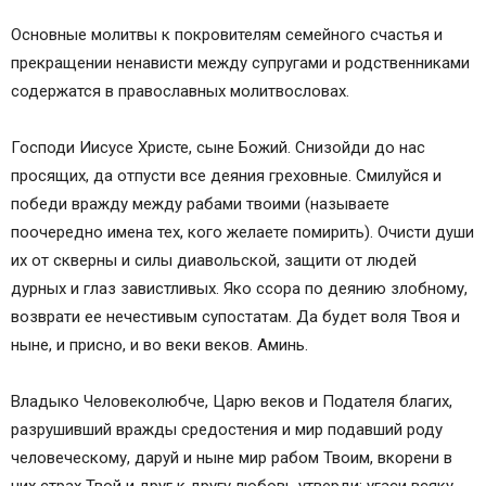
Основные молитвы к покровителям семейного счастья и
прекращении ненависти между супругами и родственниками
содержатся в православных молитвословах.
Господи Иисусе Христе, сыне Божий. Снизойди до нас
просящих, да отпусти все деяния греховные. Смилуйся и
победи вражду между рабами твоими (называете
поочередно имена тех, кого желаете помирить). Очисти души
их от скверны и силы диавольской, защити от людей
дурных и глаз завистливых. Яко ссора по деянию злобному,
возврати ее нечестивым супостатам. Да будет воля Твоя и
ныне, и присно, и во веки веков. Аминь.
Владыко Человеколюбче, Царю веков и Подателя благих,
разрушивший вражды средостения и мир подавший роду
человеческому, даруй и ныне мир рабом Твоим, вкорени в