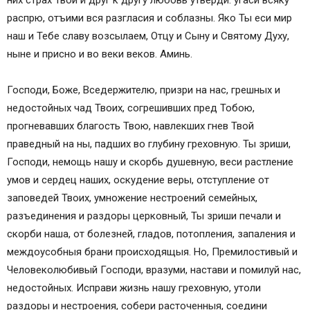
них страх Твой и друг к другу любовь утверди: угаси всяку
распрю, отъими вся разгласия и соблазны. Яко Ты еси мир
наш и Тебе славу возсылаем, Отцу и Сыну и Святому Духу,
ныне и присно и во веки веков. Аминь.
Господи, Боже, Вседержителю, призри на нас, грешных и
недостойных чад Твоих, согрешивших пред Тобою,
прогневавших благость Твою, навлекших гнев Твой
праведный на ны, падших во глубину греховную. Ты зриши,
Господи, немощь нашу и скорбь душевную, веси растление
умов и сердец наших, оскудение веры, отступление от
заповедей Твоих, умножение нестроений семейных,
разъединения и раздоры церковный, Ты зриши печали и
скорби наша, от болезней, гладов, потопления, запаления и
междоусобныя брани происходящыя. Но, Премилостивый и
Человеколюбивый Господи, вразуми, настави и помилуй нас,
недостойных. Исправи жизнь нашу греховную, утоли
раздоры и нестроения, собери расточенныя, соедини