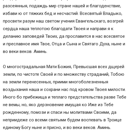
разсеянныя, подаждь мир стране нашей и благоденствие,
избави ю от тяжких бед и несчастий. Всесвятый Владыко,
просвети разум наш светом учения Евангельскаго, возгрей
сердца наша теплотою благодати Твоея и направи я к
деланию заповедей Твоих, да прославится в нас всесвятое
и преславное имя Твое, Отца и Сына и Святаго Духа, ныне и
во веки веков. Аминь.
О многострадальная Мати Божия, Превысшая всех дщерей
земли, по чистоте Своей и по множеству страданий, Тобою
на земли перенесенных, приими многоболезненныя
воздыхания наша и сохрани нас под кровом Твоея милости.
Иного бо прибежища и теплаго предстательства разве Тебе
не вемы, но, яко дерзновение имущая ко Иже из Тебе
рожденному, помози и спаси ны молитвами Своими, да
неприидеже со всеми святыми будем воспевать в Троице
единому Богу ныне и присно, и во веки веков. Аминь.