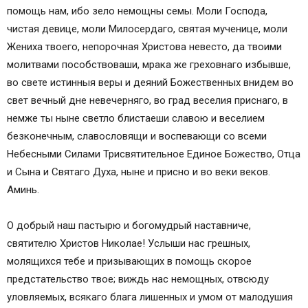
помощь нам, ибо зело немощны семы. Моли Господа,
чистая девице, моли Милосердаго, святая мученице, моли
Жениха твоего, непорочная Христова невесто, да твоими
молитвами пособствоваши, мрака же греховнаго избывше,
во свете истинныя веры и деяний Божественных внидем во
свет вечный дне невечерняго, во град веселия приснаго, в
немже ты ныне светло блистаеши славою и веселием
безконечным, славословящи и воспевающи со всеми
Небесными Силами Трисвятительное Единое Божество, Отца
и Сына и Святаго Духа, ныне и присно и во веки веков.
Аминь.
О добрый наш пастырю и богомудрый наставниче,
святителю Христов Николае! Услыши нас грешных,
молящихся тебе и призывающих в помощь скорое
предстательство твое; виждь нас немощных, отвсюду
уловляемых, всякаго блага лишенных и умом от малодушия