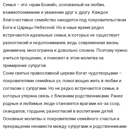
Молитвы о спасении и примирении враждующих
Семья – это «храм Божий», основанный на любви,
В чем помогают молитвы
взаимопонимании и уважении друг к другу. Каждое
Какие молитвы читать
благочестивое семейство находится под покровительством
О мире между родными
Бога и Царицы Небесной. Но в наше время редко
Молебны об умножении любви и искоренении
встречаются идеальные семьи, в которых не существует
злобы
разногласий и недопонимания, ведь современная жизнь
Молитвы о примирении враждующих
динамична, многогранна и довольно сложна. Поэтому нужно
Молитва благодарения. (Очень важная молитва.)
учиться прощению, а поможет в этом молитва на
примирение супругов.
Сонм святых православной церкви богат чудотворцами –
покровителями семейных уз, помогающих жить в любви и
согласии с супругами. Но не редко встречаются семьи, в
которых утеряна связь с близкими родственниками. Ранее
родные и любимые люди становятся врагами из-за ссор,
скандалов, гордыни, разногласий в воспитании детей.
Основные молитвы к покровителям семейного счастья и
прекращении ненависти между супругами и родственниками