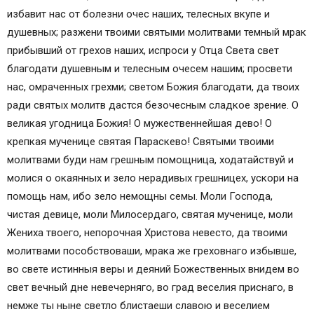
избавит нас от болезни очес наших, телесных вкупе и
душевных; разжени твоими святыми молитвами темный мрак
прибывший от грехов наших, испроси у Отца Света свет
благодати душевным и телесным очесем нашим; просвети
нас, омраченных грехми; светом Божия благодати, да твоих
ради святых молитв дастся безочесным сладкое зрение. О
великая угодница Божия! О мужественнейшая дево! О
крепкая мученице святая Параскево! Святыми твоими
молитвами буди нам грешным помощница, ходатайствуй и
молися о окаянных и зело нерадивых грешницех, ускори на
помощь нам, ибо зело немощны семы. Моли Господа,
чистая девице, моли Милосердаго, святая мученице, моли
Жениха твоего, непорочная Христова невесто, да твоими
молитвами пособствоваши, мрака же греховнаго избывше,
во свете истинныя веры и деяний Божественных внидем во
свет вечный дне невечерняго, во град веселия приснаго, в
немже ты ныне светло блистаеши славою и веселием