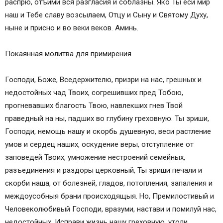
распрю, отъими вся разгласия и соблазны. Яко Ты еси мир
наш и Тебе славу возсылаем, Отцу и Сыну и Святому Духу,
ныне и присно и во веки веков. Аминь.
Покаянная молитва для примирения
Господи, Боже, Вседержителю, призри на нас, грешных и
недостойных чад Твоих, согрешивших пред Тобою,
прогневавших благость Твою, навлекших гнев Твой
праведный на ны, падших во глубину греховную. Ты зриши,
Господи, немощь нашу и скорбь душевную, веси растление
умов и сердец наших, оскудение веры, отступление от
заповедей Твоих, умножение нестроений семейных,
разъединения и раздоры церковный, Ты зриши печали и
скорби наша, от болезней, гладов, потопления, запаления и
междоусобныя брани происходящыя. Но, Премилостивый и
Человеколюбивый Господи, вразуми, настави и помилуй нас,
недостойных. Исправи жизнь нашу греховную, утоли