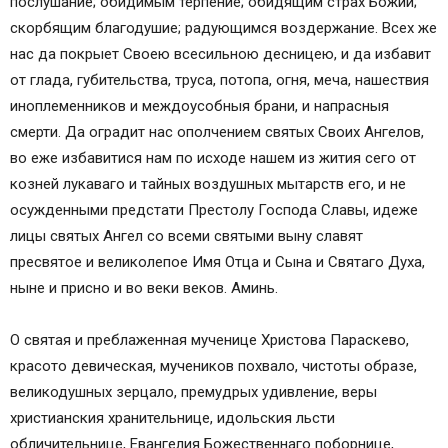
послушание; обидимым терпение; обидящим страх Божий;
скорбящим благодушие; радующимся воздержание. Всех же
нас да покрыет Своею всесильною десницею, и да избавит
от глада, губительства, труса, потопа, огня, меча, нашествия
иноплеменников и междоусобныя брани, и напрасныя
смерти. Да оградит нас ополчением святых Своих Ангелов,
во еже избавитися нам по исходе нашем из жития сего от
козней лукаваго и тайных воздушных мытарств его, и не
осужденными предстати Престолу Господа Славы, идеже
лицы святых Ангел со всеми святыми выну славят
пресвятое и великолепое Имя Отца и Сына и Святаго Духа,
ныне и присно и во веки веков. Аминь.
О святая и преблаженная мученице Христова Параскево,
красото девическая, мучеников похвало, чистоты образе,
великодушных зерцало, премудрых удивление, веры
христианския хранительнице, идольския льсти
обличительнице, Евангелия Божественнаго поборнице,