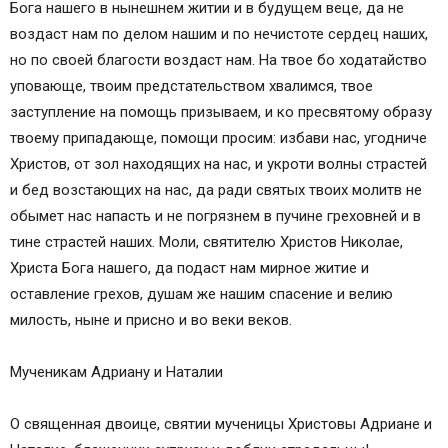
Бога нашего в нынешнем житии и в будущем веце, да не
воздаст нам по делом нашим и по нечистоте сердец наших,
но по своей благости воздаст нам. На твое бо ходатайство
уповающе, твоим предстательством хвалимся, твое
заступление на помощь призываем, и ко пресвятому образу
твоему припадающе, помощи просим: избави нас, угодниче
Христов, от зол находящих на нас, и укроти волны страстей
и бед возстающих на нас, да ради святых твоих молитв не
обымет нас напасть и не погрязнем в пучине греховней и в
тине страстей наших. Моли, святителю Христов Николае,
Христа Бога нашего, да подаст нам мирное житие и
оставление грехов, душам же нашим спасение и велию
милость, ныне и присно и во веки веков.
Мученикам Адриану и Наталии
О священная двоице, святии мученицы Христовы Адриане и