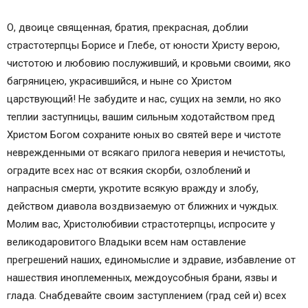
О, двоице священная, братия, прекрасная, доблии
страстотерпцы Борисе и Глебе, от юности Христу верою,
чистотою и любовию послуживший, и кровьми своими, яко
багряницею, украсившийся, и ныне со Христом
царствующий! Не забудите и нас, сущих на земли, но яко
теплии заступницы, вашим сильным ходотайством пред
Христом Богом сохраните юных во святей вере и чистоте
неврежденными от всякаго прилога неверия и нечистоты,
оградите всех нас от всякия скорби, озлоблений и
напрасныя смерти, укротите всякую вражду и злобу,
действом диавола воздвизаемую от ближних и чуждых.
Молим вас, Христолюбивии страстотерпцы, испросите у
великодаровитого Владыки всем нам оставление
прегрешений наших, единомыслие и здравие, избавление от
нашествия иноплеменных, междоусобныя брани, язвы и
глада. Снабдевайте своим заступлением (град сей и) всех