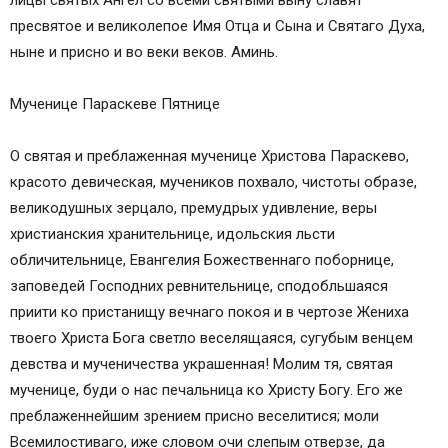
лицы святых Ангел со всеми святыми выну славят
пресвятое и великолепое Имя Отца и Сына и Святаго Духа,
ныне и присно и во веки веков. Аминь.
Мученице Параскеве Пятнице
О святая и преблаженная мученице Христова Параскево,
красото девическая, мучеников похвало, чистоты образе,
великодушных зерцало, премудрых удивление, веры
христианския хранительнице, идольския льсти
обличительнице, Евангелия Божественнаго поборнице,
заповедей Господних ревнительнице, сподобльшаяся
приити ко пристанищу вечнаго покоя и в чертозе Жениха
твоего Христа Бога светло веселящаяся, сугубым венцем
девства и мученичества украшенная! Молим тя, святая
мученице, буди о нас печальница ко Христу Богу. Его же
преблаженнейшим зрением присно веселитися; моли
Всемилостиваго, иже словом очи слепым отверзе, да