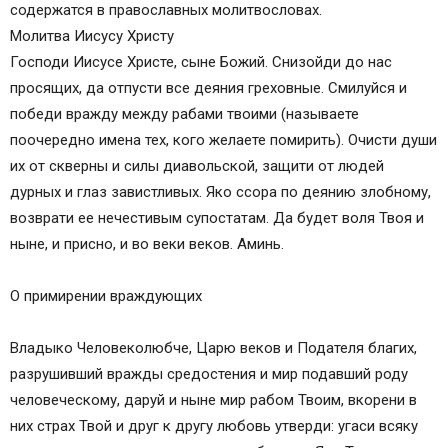
содержатся в православных молитвословах.
Молитва Иисусу Христу
Господи Иисусе Христе, сыне Божий. Снизойди до нас
просящих, да отпусти все деяния греховные. Смилуйся и
победи вражду между рабами твоими (называете
поочередно имена тех, кого желаете помирить). Очисти души
их от скверны и силы диавольской, защити от людей
дурных и глаз завистливых. Яко ссора по деянию злобному,
возврати ее нечестивым супостатам. Да будет воля Твоя и
ныне, и присно, и во веки веков. Аминь.
О примирении враждующих
Владыко Человеколюбче, Царю веков и Подателя благих,
разрушивший вражды средостения и мир подавший роду
человеческому, даруй и ныне мир рабом Твоим, вкорени в
них страх Твой и друг к другу любовь утверди: угаси всяку