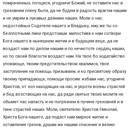
помраченных; потщися, угодниче Божий, не оставити нас в
греховнем плену быти, да не будем в радость врагом нашим
и не умрем в лукавых деяниих наших. Моли о нас
недостойных Содетеля нашего и Владыку, ему же ты со
безплотными лики предстоиши: милостива к нам сотвори
Бога нашего в нынешнем житии и в будущем веце, да не
воздаст нам по делом нашим и по нечистоте сердец наших,
но по своей благости воздаст нам. На твое бо ходатайство
уповающе, твоим предстательством хвалимся, твое
заступление на помощь призываем, и ко пресвятому образу
твоему припадающе, помощи просим: избави нас, угодниче
Христов, от зол находящих на нас, и укроти волны страстей
и бед возстающих на нас, да ради святых твоих молитв не
обымет нас напасть и не погрязнем в пучине греховней и в
тине страстей наших. Моли, святителю Христов Николае,
Христа Бога нашего, да подаст нам мирное житие и
оставление грехов, душам же нашим спасение и велию