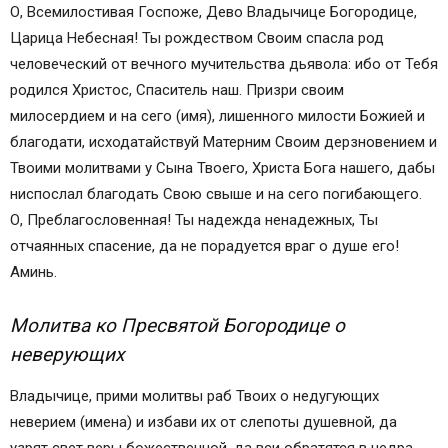
О, Всемилостивая Госпоже, Дево Владычице Богородице,
Царица Небесная! Ты рождеством Своим спасла род
человеческий от вечного мучительства дьявола: ибо от Тебя
родился Христос, Спаситель наш. Призри своим
милосердием и на сего (имя), лишенного милости Божией и
благодати, исходатайствуй Матерним Своим дерзновением и
Твоими молитвами у Сына Твоего, Христа Бога нашего, дабы
ниспослал благодать Свою свыше и на сего погибающего.
О, Преблагословенная! Ты надежда ненадежных, Ты
отчаянных спасение, да не порадуется враг о душе его!
Аминь.
Молитва ко Пресвятой Богородице о
неверующих
Владычице, прими молитвы раб Твоих о недугующих
неверием (имена) и избави их от слепоты душевной, да