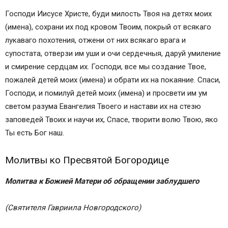
Господи Иисусе Христе, буди милость Твоя на детях моих
(имена), сохрани их под кровом Твоим, покрый от всякаго
лукаваго похотения, отжени от них всякаго врага и
супостата, отверзи им уши и очи сердечныя, даруй умиление
и смирение сердцам их. Господи, все мы создание Твое,
пожалей детей моих (имена) и обрати их на покаяние. Спаси,
Господи, и помилуй детей моих (имена) и просвети им ум
светом разума Евангелия Твоего и настави их на стезю
заповедей Твоих и научи их, Спасе, творити волю Твою, яко
Ты есть Бог наш.
Молитвы ко Пресвятой Богородице
Молитва к Божией Матери об обращении заблудшего
(Святителя Гавриила Новгородского)