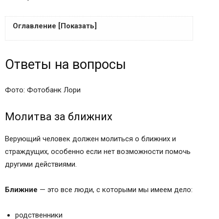
Оглавление [Показать]
Молитвослов
Ответы на вопросы
<img src="https://images2-focus-
opensocial.googleusercontent.com/gadgets/prox
y?url=https%3A%2F%2F1000-molitv.ru%2Fwp-
Фото: Фотобанк Лори
content%2Fuploads%2F2019%2F01%2Fmolitva-
za-neveruyuschih-rodstvennikov-
Молитва за ближних
39.png&amp;container=focus&amp;gadget=a&am
Верующий человек должен молиться о ближних и
p;no_expand=1&amp;resize_h=0&amp;rewriteMim
страждущих, особенно если нет возможности помочь
e=image%2F*" alt="молитва за неверующих
другими действиями.
родственников">
Молитвы об обращении к вере
Ближние
— это все люди, с которыми мы имеем дело:
Молитвы ко Господу Иисусу Христу
Молитвы ко Пресвятой Богородице
родственники
Молитва ко Пресвятой Богородице о