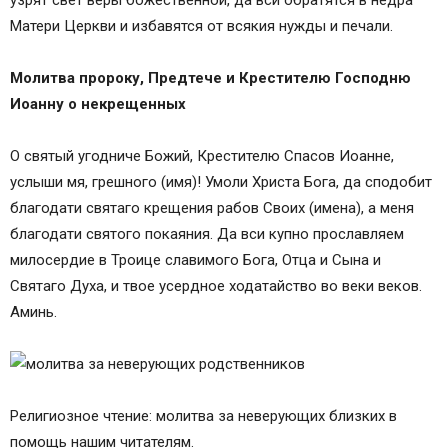
узрят свет веры божественной, да вси обратятся в недра
Матери Церкви и избавятся от всякия нужды и печали.
Молитва пророку, Предтече и Крестителю Господню
Иоанну о некрещенных
О святый угодниче Божий, Крестителю Спасов Иоанне,
услыши мя, грешного (имя)! Умоли Христа Бога, да сподобит
благодати святаго крещения рабов Своих (имена), а меня
благодати святого покаяния. Да вси купно прославляем
милосердие в Троице славимого Бога, Отца и Сына и
Святаго Духа, и твое усердное ходатайство во веки веков.
Аминь.
Религиозное чтение: молитва за неверующих близких в
помощь нашим читателям.