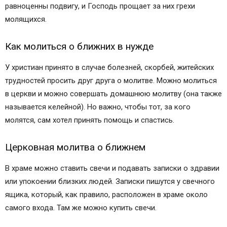
равноценны подвигу, и Господь прощает за них грехи
Авторизуйтесь
молящихся.
Неверующие близкие
Подпишитесь на рассылку Православие.Ru
Как молиться о ближних в нужде
Как молиться за некрещеных живых и умерших?
Важность Таинства крещения для человека
У христиан принято в случае болезней, скорбей, житейских
Особенности молитвы за некрещенных живых
трудностей просить друг друга о молитве. Можно молиться
людей
в церкви и можно совершать домашнюю молитву (она также
Молитва за некрещенных младенцев
называется келейной). Но важно, чтобы тот, за кого
Молитва за некрещенных усопших
молятся, сам хотел принять помощь и спастись.
Какие именно молитвы читать за некрещенных
умерших
Церковная молитва о ближнем
Молитва за неверующих умерших
Можно ли молиться за умершего, если он был
В храме можно ставить свечи и подавать записки о здравии
атеист?
или упокоении близких людей. Записки пишутся у свечного
Отвечает священник Афанасий Гумеров,
ящика, который, как правило, расположен в храме около
насельник Сретенского монастыря:
самого входа. Там же можно купить свечи.
О поминовении усопших