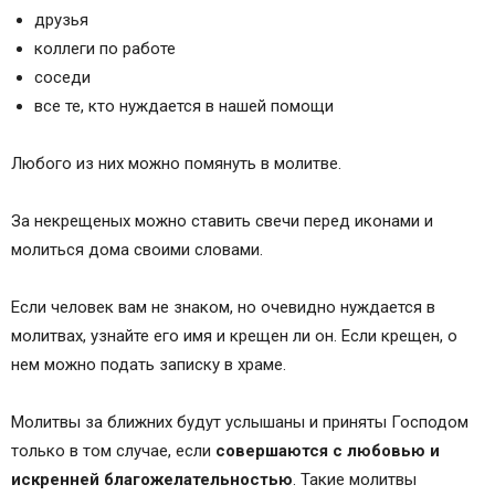
друзья
неверующих
коллеги по работе
Ответы на вопросы
соседи
Молитва за ближних
все те, кто нуждается в нашей помощи
Как молиться о ближних в нужде
Церковная молитва о ближнем
Любого из них можно помянуть в молитве.
Домашняя молитва о ближнем
Воспоминание о родных и близких в молитве
За некрещеных можно ставить свечи перед иконами и
Как молиться за родственников
молиться дома своими словами.
Как молиться за крестника?
Молитва крестной матери и крестного отца во
Если человек вам не знаком, но очевидно нуждается в
время крещения ребенка – какие молитвы
молитвах, узнайте его имя и крещен ли он. Если крещен, о
надо знать?
нем можно подать записку в храме.
Можно ли молиться за некрещеных?
Как молиться за некрещеных близких
Молитвы за ближних будут услышаны и приняты Господом
Как молиться за некрещеных младенцев
только в том случае, если
совершаются с любовью и
Можно ли молиться за человека другой веры и
искренней благожелательностью
. Такие молитвы
как правильно