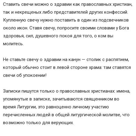
Содержание
Ставить свечи можно о здравии как православных христиан,
Молитва за умерших
так и некрещеных либо представителей других конфессий.
Также спрашивают
Купленную свечу нужно поставить в один из подсвечников
около икон. Ставя свечу, попросите своими словами у Бога
здоровья, сил, душевного покоя для того, о ком вы
молитесь.
Не ставьте свечу о здравии на канун — столик с распятием,
который обычно стоит в левой стороне храма: там ставятся
свечи об упокоении!
Записки пишутся только о православных христианах: имена,
упомянутые в записке, зачитываются священником во
время Литургии, это равноценно личному участию
перечисленных людей в общей литургической молитве, что
возможно только для верующих.