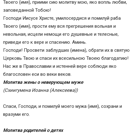
Твоего (имя), приими сию молитву мою, яко вопль любви,
заповеданной Тобою!
Господи Иисусе Христе, умилосердися и помилуй раба
Твоего (имя), прости ему вся прегрешения вольная и
невольная, исцели немощи его душевные и телесные,
приведи его к вере и спасению. Аминь.
Господи! Просвети заблудших (имена), обрати их в святую
Церковь Твою и спаси их всесильною Твоею благодатию!
Нас же в Православии и истенней вере соблюди яко
благословен еси во веки веков.
Молитва жены о неверующем муже
(Схиигумена Иоанна (Алексеева))
Спаси, Господи, и помилуй моего мужа (имя), сохрани и
вразуми его.
Молитва родителей о детях