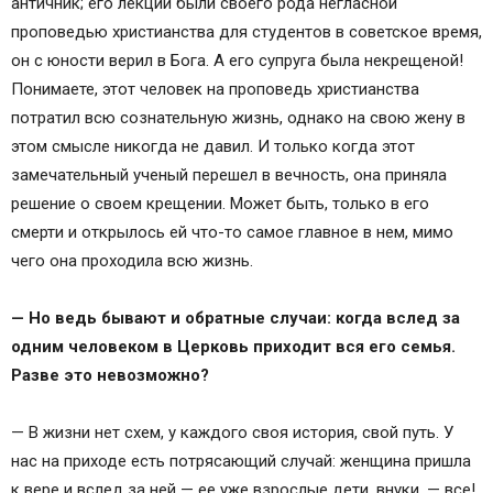
античник; его лекции были своего рода негласной
проповедью христианства для студентов в советское время,
он с юности верил в Бога. А его супруга была некрещеной!
Понимаете, этот человек на проповедь христианства
потратил всю сознательную жизнь, однако на свою жену в
этом смысле никогда не давил. И только когда этот
замечательный ученый перешел в вечность, она приняла
решение о своем крещении. Может быть, только в его
смерти и открылось ей что-то самое главное в нем, мимо
чего она проходила всю жизнь.
— Но ведь бывают и обратные случаи: когда вслед за
одним человеком в Церковь приходит вся его семья.
Разве это невозможно?
— В жизни нет схем, у каждого своя история, свой путь. У
нас на приходе есть потрясающий случай: женщина пришла
к вере и вслед за ней — ее уже взрослые дети, внуки, — все!